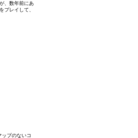
が、数年前にあ
をプレイして、
マップのないコ