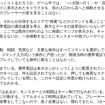
しっくりくるだろうか。ゲーム中では、「○○大陸へ行く」や「
ドに表示されたキャラクタを、街の入口から店へと移動させる
のプレーヤーの姿を見ることはない。
それらが出現するエリアで“探索”などのコマンドを選ぶこと
帯電話の通信速度を考え、膨大なデータの送受信がいらないデ
、ここでは既存のRPGのように画面にマップが表示され、キ
見えないが、一歩移動するごとにモンスターや他プレーヤーと
動、戦闘、売買など、主要な操作はすべてコマンドを選択して
に、コマンド入力式いう操作に戸惑ったが、開発当時の携帯電話
プレイしていても操作に困ることはなかった。
きている。携帯電話は各ボタンがくっつくように配置されてい
のキーには、何も設定されてなかったり、押しても無害なステ
プレイしている間にも、このキー設定に何度か助けられた。ユ
でもわかる。
ではあるが、モンスターとの戦闘はターン制で行なわれている
に行動する。リアルタイムで時間は流れていても、プレーヤー
攻撃をしてこないので、急ぐ必要はない。慣れてきたら、3タ