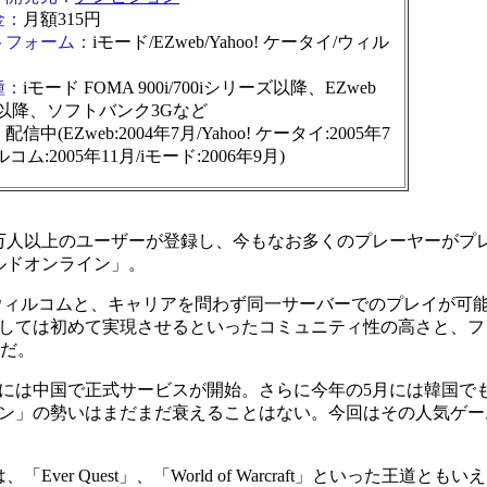
金：
月額315円
トフォーム：
iモード/EZweb/Yahoo! ケータイ/ウィル
種：
iモード FOMA 900i/700iシリーズ以降、EZweb
.0以降、ソフトバンク3Gなど
：
配信中(EZweb:2004年7月/Yahoo! ケータイ:2005年7
コム:2005年11月/iモード:2006年9月)
10万人以上のユーザーが登録し、今もなお多くのプレーヤーがプ
ルドオンライン」。
タイ、ウィルコムと、キャリアを問わず同一サーバーでのプレイが可
しては初めて実現させるといったコミュニティ性の高さと、フ
ムだ。
年には中国で正式サービスが開始。さらに今年の5月には韓国で
ン」の勢いはまだまだ衰えることはない。今回はその人気ゲー
er Quest」、「World of Warcraft」といった王道とも