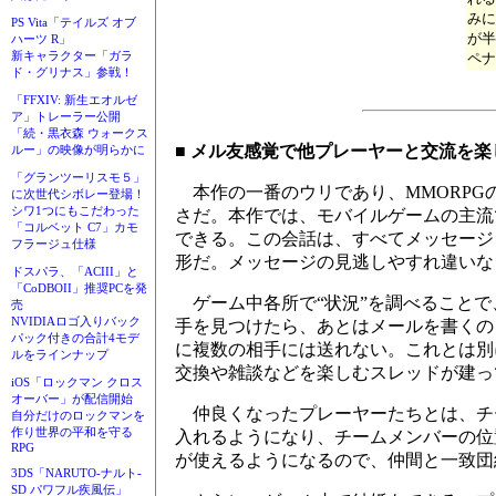
みに
PS Vita「テイルズ オブ
が半
ハーツ R」
新キャラクター「ガラ
ペナ
ド・グリナス」参戦！
「FFXIV: 新生エオルゼ
ア」トレーラー公開
「続・黒衣森 ウォークス
■ メル友感覚で他プレーヤーと交流を楽
ルー」の映像が明らかに
「グランツーリスモ５」
本作の一番のウリであり、MMORPG
に次世代シボレー登場！
シワ1つにもこだわった
さだ。本作では、モバイルゲームの主流
「コルベット C7」カモ
できる。この会話は、すべてメッセージ
フラージュ仕様
形だ。メッセージの見逃しやすれ違いな
ドスパラ、「ACIII」と
「CoDBOII」推奨PCを発
ゲーム中各所で“状況”を調べることで
売
NVIDIAロゴ入りバック
手を見つけたら、あとはメールを書くの
パック付きの合計4モデ
に複数の相手には送れない。これとは別
ルをラインナップ
交換や雑談などを楽しむスレッドが建っ
iOS「ロックマン クロス
オーバー」が配信開始
仲良くなったプレーヤーたちとは、チー
自分だけのロックマンを
作り世界の平和を守る
入れるようになり、チームメンバーの位
RPG
が使えるようになるので、仲間と一致団
3DS「NARUTO-ナルト-
SD パワフル疾風伝」