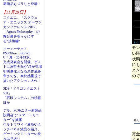
新商品もズラリと登場！
【11月29日】
スクエニ、「スクウェ
ア・エニックス オープン
カンファレンス 2012」
「Agni's Philosophy」の
舞台裏を明らかにす
る“技術編”
モン
コーエーテクモ、
い限
PS3/Xbox 360/Wii
U「真・北斗無双」
状態
完成発表会を開催。ゲス
にも
トに原哲夫氏やV6が登場
とき
初映像化となる原作最終
ので
章までを、爽快感重視で
描いたアクション大作！
3DS「ドラゴンクエスト
VII」
「石版システム」の続報
ほか
デル、PCモニター新製品
説明会で“スマートモニ
ター”を披露
ウルトラワイド液晶やタ
ッチパネル液晶を紹介、
賞金
ゲーミングモニターの投
入は見送り
れる