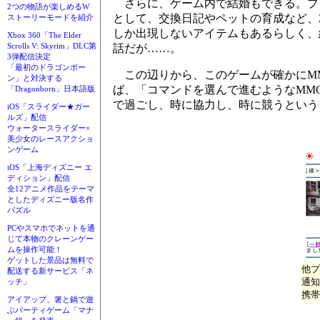
さらに、ゲーム内で結婚もできる。プ
2つの物語が楽しめるW
として、交換日記やペットの育成など、
ストーリーモードを紹介
しか出現しないアイテムもあるらしく、
Xbox 360「The Elder
Scrolls V: Skyrim」DLC第
話だが……。
3弾配信決定
「最初のドラゴンボー
この辺りから、このゲームが確かにMMO
ン」と対決する
ば、「コマンドを選んで進むようなMM
「Dragonborn」日本語版
で過ごし、時に協力し、時に競うという
iOS「スライダー★ガー
ルズ」配信
ウォータースライダー×
美少女のレースアクショ
ンゲーム
iOS「上海ディズニー エ
ディション」配信
全12アニメ作品をテーマ
としたディズニー版名作
パズル
PCやスマホでネットを通
じて本物のクレーンゲー
ムを操作可能！
ゲットした景品は無料で
他プ
配送する新サービス「ネ
通知
ッチ」
携帯
アイアップ、箸と鍋で遊
ぶパーティゲーム「マナ