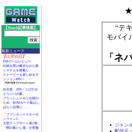
“テ
【Watch記事検索】
モバイ
最新ニュース
「ネ
【11月30日】
PSPゲームレビュー
伝統を受け継ぎながら新
システムを搭載し
ストーリーも楽しめるダ
ンジョンRPG！
「円卓の生徒 The Eternal Legend」
任天堂、3DS「とびだせ
どうぶつの森」
フラッシュメモリ仕様の
ため、ROMカード版はし
ばらく品薄に……
「ファンタシースターオ
ンライン2」
大型アップデート第2弾
ジャン
「闇の集いし場」を実施
配信元