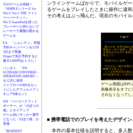
ンラインゲームばかりで、モバイルゲー
35のゲームを収録！
るゲームをプレイしたときに操作に違和
「SIMPLEシリーズ for
Wii U Vol.1 THE ファミ
その考えはぶっ飛んだ。現在のモバイル
リーパーティー」
Wii U GamePadを持った
プレーヤーと持たないプ
レーヤーで展開の変わる
ゲームも
EA、「シムシティ」早期
予約キャンペーンを12月
3日まで実施
Originで先行予約すると
最大5,000円おトクに！
バンダイ、「FW
GUNDAM CONVERGE -
OPERATION JABURO -」
を12月に発売
ゲーム画面はRP
ジャブローのMSをセッ
画像表示をオフに
トにしたデフォルメフィ
ギュア8体セット
されなくなってし
iOS「バーコードフット
ボーラー」が「のぼうの
城」とタイアップ
ゲーム内にサッカー選手
■ 携帯電話でのプレイを考えたデザイ
となった「のぼう様」が
登場
本作の基本仕様を説明すると、多人数
「RESIDENT