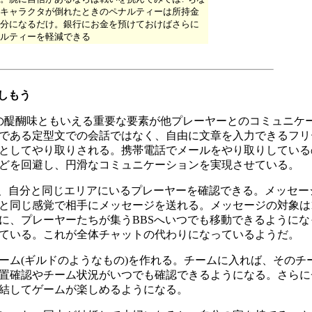
キャラクタが倒れたときのペナルティーは所持金
分になるだけ。銀行にお金を預けておけばさらに
ルティーを軽減できる
しもう
の醍醐味ともいえる重要な要素が他プレーヤーとのコミュニケ
である定型文での会話ではなく、自由に文章を入力できるフリ
としてやり取りされる。携帯電話でメールをやり取りしている
どを回避し、円滑なコミュニケーションを実現させている。
、自分と同じエリアにいるプレーヤーを確認できる。メッセー
と同じ感覚で相手にメッセージを送れる。メッセージの対象は
に、プレーヤーたちが集うBBSへいつでも移動できるようにな
ている。これが全体チャットの代わりになっているようだ。
ム(ギルドのようなもの)を作れる。チームに入れば、そのチ
置確認やチーム状況がいつでも確認できるようになる。さらにチ
結してゲームが楽しめるようになる。