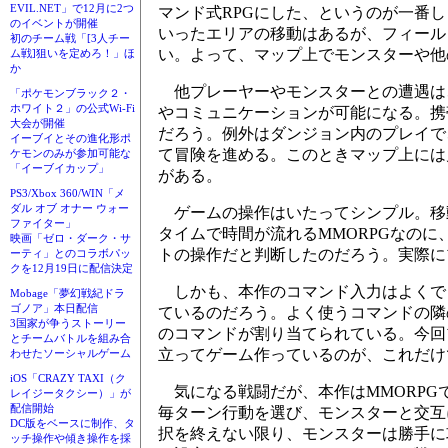
EVIL.NET」で12月に2つ
マンド式RPGにした、というのが一番
のイベントが開催
いったエリアの移動はあるが、フィール
初のチーム戦「[3人チー
い。よって、マップ上でモンスターや他
ム戦]狙いを定めろ！」ほ
か
他プレーヤーやモンスターとの遭遇は、
「ポケモンブラック２・
ホワイト２」の公式Wi-Fi
やコミュニケーションが可能になる。携
大会が開催
だろう。例外はダンジョン内のプレイで
イーブイとその進化形ポ
て冒険を進める。このときマップ上には
ケモンのみが参加可能な
「イーブイカップ」
がある。
PS3/Xbox 360/WIN「メ
ダル オブ オナー ウォー
ゲームの操作はいたってシンプル。移
ファイター」
タイムで時間が流れるMMORPGなの
映画「ゼロ・ダーク・サ
トの操作だと判断したのだろう。実際に
ーティ」とのコラボパッ
クを12月19日に配信決定
しかも、本作のコマンド入力はよくで
Mobage「夢幻戦紀ドラ
ゴノア」本日配信
ているのだろう。よく使うコマンドの隣
3国家が争うストーリー
のコマンドが割り当てられている。今回
とチームバトルを組み合
立ってゲーム作っているのが、これだけ
わせたソーシャルゲーム
iOS「CRAZY TAXI（ク
気になる戦闘だが、本作はMMORPG
レイジータクシー）」が
配信開始
毎ターン行動を選び、モンスターと交互
DC版をベースに制作、タ
択を終えない限り、モンスターは勝手に
ッチ操作や傾き操作を採