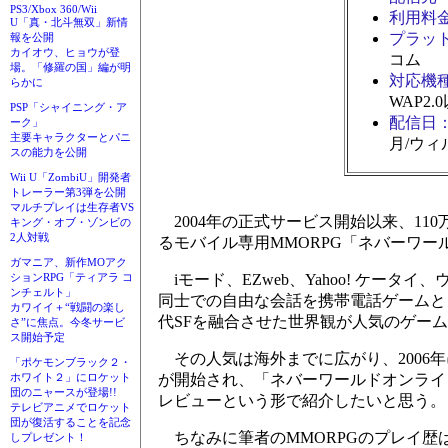
PS3/Xbox 360/Wii
利用料
U「真・北斗無双」新情
プラッ
報を公開
カイオウ、ヒョウが登
コム
場。「修羅の国」編が明
対応機
らかに
WAP2
PSP「シャイニング・ア
配信日
ーク」
主要キャラクターとパニ
月/ウィル
スの能力を公開
Wii U「ZombiU」開発者
トレーラー第3弾を公開
マルチプレイは生存者VS
2004年の正式サービス開始以来、1
キング・オブ・ゾンビの
2人対戦
るモバイル専用MMORPG「ネバーワー
ガマニア、新作MOアク
iモード、EZweb、Yahoo! ケー
ションRPG「ティアラ コ
ンチェルト」
同士での自由な会話を携帯電話ゲームと
カワイイ＋“戦闘の楽し
代SFを融合させた世界観が人気のゲー
さ”に焦点。今冬サービ
ス開始予定
その人気は海外までに広がり、2006
「ポケモンブラック２・
が開始され、「ネバーワールドオンライ
ホワイト２」にロケット
団のニャースが登場!!
レビューという形で紹介したいと思う。
テレビアニメでロケット
団が復活することを記念
ちなみに筆者のMMORPGのプレイ歴は、「Ev
しプレゼント！