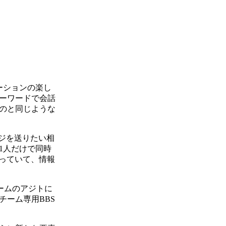
ーションの楽し
ーワードで会話
のと同じような
ジを送りたい相
1人だけで同時
っていて、情報
ームのアジトに
ーム専用BBS