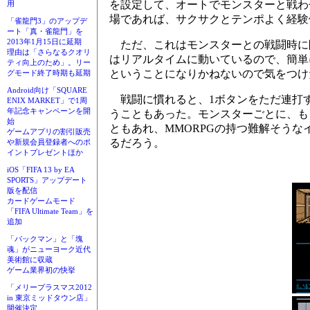
を設定して、オートでモンスターと戦わ
用
場であれば、サクサクとテンポよく経験
「雀龍門3」のアップデ
ート「真・雀龍門」を
2013年1月15日に延期
ただ、これはモンスターとの戦闘時に限
理由は「さらなるクオリ
はリアルタイムに動いているので、簡単
ティ向上のため」。リー
ということになりかねないので気をつけ
グモード終了時期も延期
Android向け「SQUARE
戦闘に慣れると、1ボタンをただ連打
ENIX MARKET」で1周
年記念キャンペーンを開
うこともあった。モンスターごとに、も
始
ともあれ、MMORPGの持つ難解そう
ゲームアプリの割引販売
るだろう。
や新規会員登録者へのポ
イントプレゼントほか
iOS「FIFA 13 by EA
SPORTS」アップデート
版を配信
カードゲームモード
「FIFA Ultimate Team」を
追加
「パックマン」と「塊
魂」がニューヨーク近代
美術館に収蔵
ゲーム業界初の快挙
「メリープラスマス2012
in 東京ミッドタウン店」
開催決定