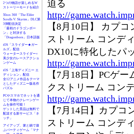
迫る
2つの物語が楽しめるW
ストーリーモードを紹介
http://game.watch.imp
Xbox 360「The Elder
Scrolls V: Skyrim」DLC第
【8月10日】 カプ
3弾配信決定
「最初のドラゴンボー
ン」と対決する
ストリーム コンデ
「Dragonborn」日本語版
iOS「スライダー★ガー
DX10に特化したパ
ルズ」配信
ウォータースライダー×
美少女のレースアクショ
http://game.watch.imp
ンゲーム
iOS「上海ディズニー エ
【7月18日】PCゲ
ディション」配信
全12アニメ作品をテーマ
としたディズニー版名作
クストリーム コン
パズル
http://game.watch.imp
PCやスマホでネットを通
じて本物のクレーンゲー
ムを操作可能！
【7月14日】カプコ
ゲットした景品は無料で
配送する新サービス「ネ
ッチ」
ストリーム コンデ
アイアップ、箸と鍋で遊
ぶパーティゲーム「マナ