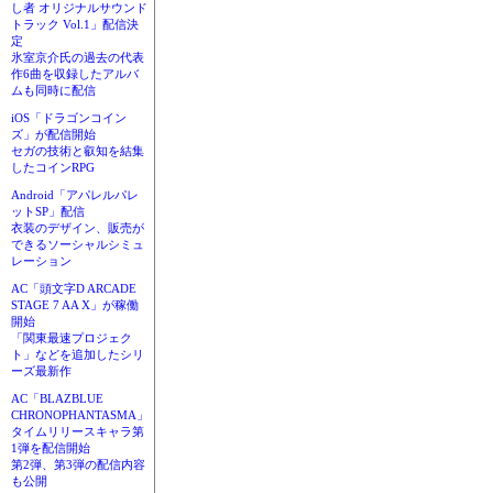
し者 オリジナルサウンド
トラック Vol.1」配信決
定
氷室京介氏の過去の代表
作6曲を収録したアルバ
ムも同時に配信
iOS「ドラゴンコイン
ズ」が配信開始
セガの技術と叡知を結集
したコインRPG
Android「アパレルパレ
ットSP」配信
衣装のデザイン、販売が
できるソーシャルシミュ
レーション
AC「頭文字D ARCADE
STAGE 7 AA X」が稼働
開始
「関東最速プロジェク
ト」などを追加したシリ
ーズ最新作
AC「BLAZBLUE
CHRONOPHANTASMA」
タイムリリースキャラ第
1弾を配信開始
第2弾、第3弾の配信内容
も公開