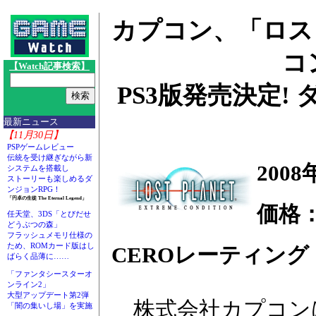
カプコン、「ロス
コ
【Watch記事検索】
PS3版発売決定
最新ニュース
【11月30日】
PSPゲームレビュー
伝統を受け継ぎながら新
200
システムを搭載し
ストーリーも楽しめるダ
ンジョンRPG！
「円卓の生徒 The Eternal Legend」
価格
任天堂、3DS「とびだせ
どうぶつの森」
フラッシュメモリ仕様の
ため、ROMカード版はし
CEROレーティング：
ばらく品薄に……
「ファンタシースターオ
ンライン2」
大型アップデート第2弾
株式会社カプコン
「闇の集いし場」を実施