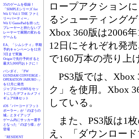
ロープアクションに
35のゲームを収録！
「SIMPLEシリーズ for
Wii U Vol.1 THE ファミ
るシューティングゲ
リーパーティー」
Wii U GamePadを持った
プレーヤーと持たないプ
Xbox 360版は200
レーヤーで展開の変わる
ゲームも
12日にそれぞれ発
EA、「シムシティ」早期
予約キャンペーンを12月
3日まで実施
で160万本の売り
Originで先行予約すると
最大5,000円おトクに！
バンダイ、「FW
PS3版では、Xbox
GUNDAM CONVERGE -
OPERATION JABURO -」
を12月に発売
ク」を使用。Xbox 
ジャブローのMSをセッ
トにしたデフォルメフィ
ギュア8体セット
している。
iOS「バーコードフット
ボーラー」が「のぼうの
城」とタイアップ
また、PS3版は1
ゲーム内にサッカー選手
となった「のぼう様」が
登場
え、「ダウンロード
「RESIDENT