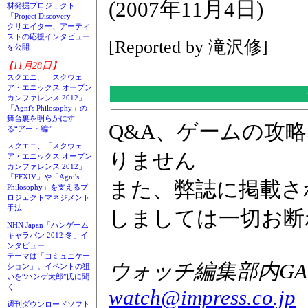
(2007年11月4日)
材発掘プロジェクト
「Project Discovery」
クリエイター、アーティ
ストの応援インタビュー
[Reported by 滝沢修]
を公開
【11月28日】
スクエニ、「スクウェ
ア・エニックス オープン
カンファレンス 2012」
「Agni's Philosophy」の
舞台裏を明らかにす
Q&A、ゲームの攻
る“アート編”
スクエニ、「スクウェ
りません
ア・エニックス オープン
カンファレンス 2012」
「FFXIV」や「Agni's
また、弊誌に掲載さ
Philosophy」を支えるプ
ロジェクトマネジメント
手法
しましては一切お断
NHN Japan「ハンゲーム
キャラバン 2012 冬」イ
ンタビュー
テーマは「コミュニケー
ウォッチ編集部内GAME
ション」。イベントの狙
いを“ハンゲ太郎”氏に聞
く
watch@impress.co.jp
週刊ダウンロードソフト