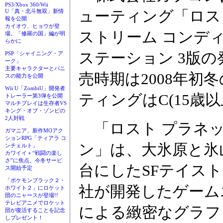
PS3/Xbox 360/Wii
ューティング「ロス
U「真・北斗無双」新情
報を公開
カイオウ、ヒョウが登
ストリーム コンデ
場。「修羅の国」編が明
らかに
ステーション 3版
PSP「シャイニング・ア
ーク」
主要キャラクターとパニ
売時期は2008年初
スの能力を公開
Wii U「ZombiU」開発者
ティングはC(15歳以
トレーラー第3弾を公開
マルチプレイは生存者VS
キング・オブ・ゾンビの
2人対戦
「ロスト プラネッ
ガマニア、新作MOアク
ションRPG「ティアラ コ
ン」は、大氷原と氷
ンチェルト」
カワイイ＋“戦闘の楽し
さ”に焦点。今冬サービ
台にしたSFテイス
ス開始予定
「ポケモンブラック２・
社が開発したゲーム
ホワイト２」にロケット
団のニャースが登場!!
テレビアニメでロケット
による緻密なグラフ
団が復活することを記念
しプレゼント！