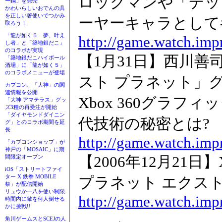
ロックマンや「デッ
ー鍋」を発売
かわいらしいおでんの具
を正しい箸使いでつかみ
ーヤーキャラとして参
取ろう！
「龍が如く５ 夢、叶え
http://game.watch.imp
し者」と「築地銀だこ」
のコラボが実現
【1月31日】西川善
「築地銀だこハイボール
酒場」に「龍が如く５」
のコラボメニューが登場
スト プラネット」
カプコン、「大神」の関
連情報を公開
Xbox 360グラフ
「大神 アマテラス」グッ
ズ3種の再受注が開始
「ダイヤモンドダイニン
代技術の秘密とは?
グ」とのコラボ期間を延
長
http://game.watch.imp
「カプコンショップ」が
神戸の「MOSAIC」に期
【2006年12月21日
間限定オープン
iOS「ストリートファイ
ター X 鉄拳 MOBILE
プラネット エクス
祭」が配信開始
リュウか一八を使い制限
http://game.watch.imp
時間内に敵を何人倒せる
かに挑戦!!
角川ゲームスとSCEJの人