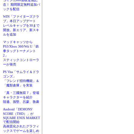
コイン3,000億枚達成記
念！ 期間限定無料追加パ
ックを配信
WIN「ファイターズクラ
ブ」本日アップデート
レベルキャップを30まで
開放。新エリア、新スキ
ルを追加
マッドキャッツから
PS3/Xbox 360/Wii U「鉄
拳タッグトーナメント
2」
スティックコントローラ
ーが発売
PS Vita「サムライ＆ドラ
ゴンズ」
「フレンド招待機能」＆
「魔獣倉庫」を実装
「真・三國無双７」登場
キャラクターを紹介
陸遜、孫堅、呂蒙、魯粛
Android「DEMONS'
SCORE（THD）」が
SQUARE ENIX MARKET
で配信開始
高画質化されたグラフィ
ックスでゲームを楽しめ