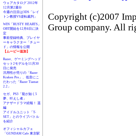
ウェアカタログ 2012年
12月第2週分
今週の注目は3DS「レイ
Copyright (c)2007 Imp
トン教授VS逆転裁判」
Group company. All rig
WIN「RUSTY HEARTS」
OBT開始を12月6日に決
定
事前登録特典、プレイヤ
ーキャラクター「チュー
ド」の情報を公開
【ムービー追加】
Razer、ゲーミングヘッド
セット2モデルを11月30
日に発売
汎用性が売りの「Razer
Kraken Pro」、低音にこ
だわった「Razer Tiamat
2.2」
セガ、PS3「龍が如く5
夢、叶えし者」
アナザードラマ続報！ 遥
編
アイドルユニット「T-
SET」とのライブバトル
を紹介
オフィシャルカフェ
「GUNDAM Cafe 東京駅