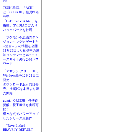
開!!
TSUKUMO、「ACIII」
と「CoDBOII」推奨PCを
発売
「GeForce GTX 660」を
搭載。NVIDIAロゴ入り
バックパックを付属
「ポケモン不思議のダン
ジョン～マグナゲートと
∞迷宮～」の情報を公開
11月23日より配信中の追
加コンテンツとWebニュ
ースサイト先行公開パス
ワード
「アサシン クリードIII」
Windows版を12月21日に
発売
ダウンロード版も同日発
売。推奨PCを本日より販
売開始
gumi、GREE用「任侠道
覚醒」親子極道も実現可
能！
様々な点でパワーアップ
したシリーズ最新作
「“Revo Linked
BRAVELY DEFAULT