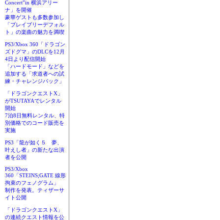
Concert”in 横浜アリー
ナ」を開催
豪華ゲストも多数参加し
「ブレイブリーデフォル
ト」の楽曲の魅力を満喫
PS3/Xbox 360「ドラゴン
ズドグマ」のDLCを12月
4日より配信開始
「ハードモード」などを
追加する「求道者への試
練・チャレンジパック」
「ドラゴンクエストX」
がTSUTAYAでレンタル
開始
7泊8日無料レンタル、特
別価格でのコード販売を
実施
PS3「龍が如く５ 夢、
叶えし者」の新たな出演
者を公開
PS3/Xbox
360「STEINS;GATE 線形
拘束のフェノグラム」
制作を発表。ティザーサ
イト公開
「ドラゴンクエストX」
の連続クエスト情報を公