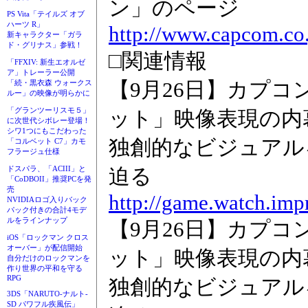
ン」のページ
PS Vita「テイルズ オブ
ハーツ R」
http://www.capcom.co.j
新キャラクター「ガラ
ド・グリナス」参戦！
□関連情報
「FFXIV: 新生エオルゼ
ア」トレーラー公開
【9月26日】カプコ
「続・黒衣森 ウォークス
ルー」の映像が明らかに
「グランツーリスモ５」
ット」映像表現の内
に次世代シボレー登場！
シワ1つにもこだわった
独創的なビジュアル
「コルベット C7」カモ
フラージュ仕様
ドスパラ、「ACIII」と
迫る
「CoDBOII」推奨PCを発
売
http://game.watch.imp
NVIDIAロゴ入りバック
パック付きの合計4モデ
ルをラインナップ
【9月26日】カプコ
iOS「ロックマン クロス
オーバー」が配信開始
ット」映像表現の内
自分だけのロックマンを
作り世界の平和を守る
RPG
独創的なビジュアル
3DS「NARUTO-ナルト-
SD パワフル疾風伝」