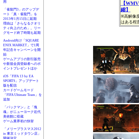
用
【WMV
縮】
「雀龍門3」のアップデ
ート「真・雀龍門」を
※高解像
2013年1月15日に延期
はある程
理由は「さらなるクオリ
ティ向上のため」。リー
グモード終了時期も延期
Android向け「SQUARE
ENIX MARKET」で1周
年記念キャンペーンを開
始
ゲームアプリの割引販売
や新規会員登録者へのポ
イントプレゼントほか
iOS「FIFA 13 by EA
SPORTS」アップデート
版を配信
カードゲームモード
「FIFA Ultimate Team」を
追加
「パックマン」と「塊
魂」がニューヨーク近代
美術館に収蔵
ゲーム業界初の快挙
「メリープラスマス2012
in 東京ミッドタウン店」
開催決定