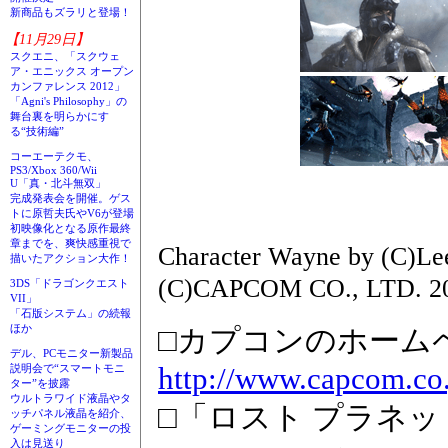
新商品もズラリと登場！
【11月29日】
スクエニ、「スクウェ
ア・エニックス オープン
カンファレンス 2012」
「Agni's Philosophy」の
舞台裏を明らかにす
る“技術編”
コーエーテクモ、
PS3/Xbox 360/Wii
U「真・北斗無双」
完成発表会を開催。ゲス
トに原哲夫氏やV6が登場
初映像化となる原作最終
章までを、爽快感重視で
Character Wayne by (C)L
描いたアクション大作！
(C)CAPCOM CO., LTD. 2
3DS「ドラゴンクエスト
VII」
「石版システム」の続報
ほか
□カプコンのホーム
デル、PCモニター新製品
http://www.capcom.co.
説明会で“スマートモニ
ター”を披露
ウルトラワイド液晶やタ
□「ロスト プラネッ
ッチパネル液晶を紹介、
ゲーミングモニターの投
入は見送り