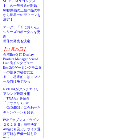
SUPER FAN コンテス
ト」の一般投票が開始
60秒動画の上位作品の中
から世界一のFFファンを
決定！
アーク、「くにおくん」
シリーズのポータルを更
新
新作の発売も決定
【11月26日】
台湾BenQ IT Display
Product Manager Scread
Liao氏インタビュー
BenQのゲーミングモニタ
ーの強さの秘密に迫
る！ 将来的にはコンソ
ール向けモデルも
NVIDIAがアンチエイリ
アシング最新技術
「TXAA」を紹介
「アサクリ3」や
「CoD:BO2」に合わせた
キャンペーンも発表
PSP「セブンスドラゴン
２０２０-II」発売決定
40名にも及ぶ、ボイス選
択可能な声優一覧も公