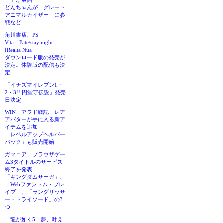
ー」が展開
どんちゃんが「グレート
アニマルカイザー」に参
戦など
角川書店、PS
Vita「Fate/stay night
[Realta Nua]」
ダウンロード版の発売が
決定。体験版の配信も決
定
「イナズマイレブン1・
2・3!! 円堂守伝説」発売
日決定
WIN「アラド戦記」レア
アバターが手に入る新ア
イテムを追加
「レベルアップヘルパー
パック」も販売開始
ガマニア、ブラウザゲー
ム3タイトルのサービス
終了を発表
「キングダムサーガ」、
「Webファントム・ブレ
イブ」、「ラングリッサ
ー・トライソード」の3
つ
「龍が如く5 夢、叶え