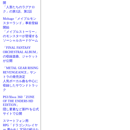
開
「人形たちのラグナロ
ク」の第1話、第2話
Mobage「メイプルモン
スターランド」事前登録
開始
「メイプルストーリー」
のモンスターが登場する
ソーシャルカードゲーム
「FINAL FANTASY
ORCHESTRAL ALBUM」
の収録楽曲、ジャケット
が公開
「METAL GEAR RISING
REVENGEANCE」サン
トラの発売決定
人気ボーカル曲を中心に
収録したサウンドトラッ
ク
PS3/Xbox 360「ZONE
OF THE ENDERS HD
EDITION」
隠し要素など新PVを公式
サイトで公開
スマートフォン用
RPG「ドラゴンスレイヤ
ー 導かれし宝冠の戦士た