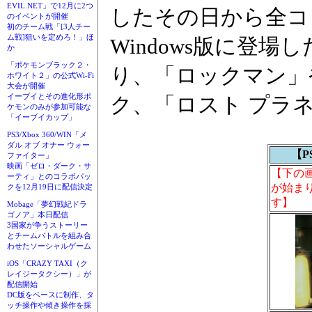
EVIL.NET」で12月に2つ
したその日から全コ
のイベントが開催
初のチーム戦「[3人チー
ム戦]狙いを定めろ！」ほ
Windows版に登
か
「ポケモンブラック２・
り、「ロックマン」
ホワイト２」の公式Wi-Fi
大会が開催
イーブイとその進化形ポ
ク、「ロスト プラ
ケモンのみが参加可能な
「イーブイカップ」
PS3/Xbox 360/WIN「メ
ダル オブ オナー ウォー
【P
ファイター」
映画「ゼロ・ダーク・サ
【下の
ーティ」とのコラボパッ
が始まり
クを12月19日に配信決定
す】
Mobage「夢幻戦紀ドラ
ゴノア」本日配信
3国家が争うストーリー
とチームバトルを組み合
わせたソーシャルゲーム
iOS「CRAZY TAXI（ク
レイジータクシー）」が
配信開始
DC版をベースに制作、タ
ッチ操作や傾き操作を採