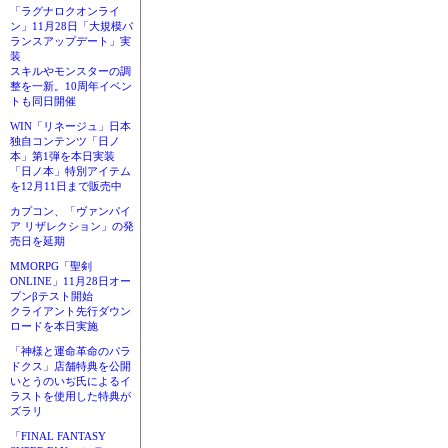
「ラグナロクオンライ
ン」11月28日「大規模バ
ランスアップデート」実
装
スキルやモンスターの調
整を一新。10周年イベン
トも同日開催
WIN「リネージュ」日本
独自コンテンツ「日ノ
本」第1弾を本日実装
「日ノ本」特別アイテム
を12月11日まで販売中
カプコン、「ヴァンパイ
ア リザレクション」の発
売日を延期
MMORPG「聖剣
ONLINE」11月28日オー
プンβテスト開始
クライアント先行ダウン
ロードを本日実施
「神様と運命革命のパラ
ドクス」店舗特典を公開
いとうのいぢ氏によるイ
ラストを使用した特典が
ズラリ
「FINAL FANTASY