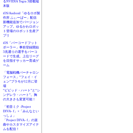
るNVIDIA Tegra 3搭載端
末版
iOS/Android「ゆるロボ製
作所 ふぃーばー」配信
新機能追加でバージョン
アップ。ゆるかわロボッ
ト登場のロボット生産ア
プリ
iOS「バーコードフット
ボーラー」事前登録開始
3兆通りの選手をバーコ
ードで生成。上位リーグ
を目指すサッカー育成ゲ
ーム
「電脳戦機バーチャロン
フォース」“フェイ・イ
ェン”プラモが12月に登
場
“ビビッド・ハート”と“シ
ンデレラ・ハート”。胸
の大きさも変更可能！
「初音ミク -Project
DIVA- f」×「みんなとい
っしょ」
「Project DIVA- f」の楽
曲やカスタマイズアイテ
ムを配信！