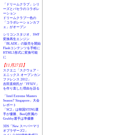
「ドリームクラブ」シリ
ーズとパセラのコラボレ
ーション
ドリームクラブ一色の
「コラボレーションカフ
ェ」がオープン
シリコンスタジオ、SWF
変換再生エンジン
「BLADE」の販売を開始
Flashコンテンツを手軽に
HTML5形式に変換可能
に
【11月27日】
スクエニ「スクウェア・
エニックス オープンカン
ファレンス 2012」
吉田直樹氏が「FFXIV」
を作り直した理由を語る
「Intel Extreme Masters
Season7 Singapore」大会
レポート
「SC2」は韓国STING選
手が優勝、BenQ所属の
Grubby選手は準優勝
3DS「New スーパーマリ
オブラザーズ2」