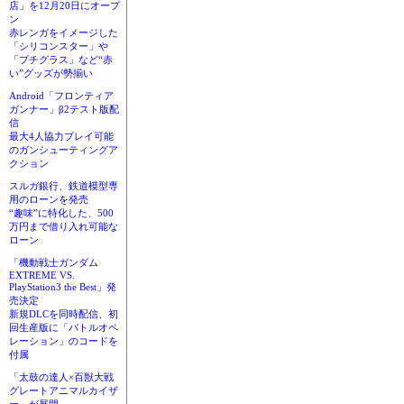
店」を12月20日にオープ
ン
赤レンガをイメージした
「シリコンスター」や
「プチグラス」など“赤
い”グッズが勢揃い
Android「フロンティア
ガンナー」β2テスト版配
信
最大4人協力プレイ可能
のガンシューティングア
クション
スルガ銀行、鉄道模型専
用のローンを発売
“趣味”に特化した、500
万円まで借り入れ可能な
ローン
「機動戦士ガンダム
EXTREME VS.
PlayStation3 the Best」発
売決定
新規DLCを同時配信、初
回生産版に「バトルオペ
レーション」のコードを
付属
「太鼓の達人×百獣大戦
グレートアニマルカイザ