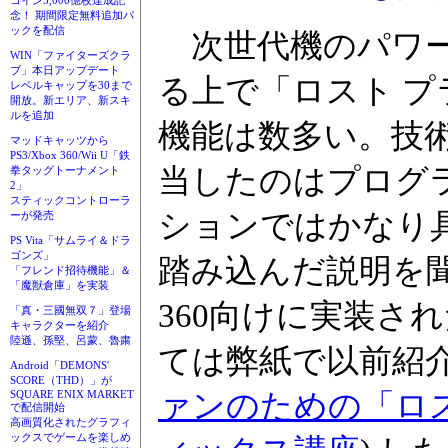
コイン3,000億枚達成記
念！ 期間限定無料追加パ
ックを配信
次世代機のパワー
WIN「ファイターズクラ
ブ」本日アップデート
る上で「ロスト 
レベルキャップを30まで
開放。新エリア、新スキ
ルを追加
機能は数多い。技
マッドキャッツから
PS3/Xbox 360/Wii U「鉄
当したのはプログ
拳タッグトーナメント
2」
スティックコントローラ
ションではかなり
ーが発売
PS Vita「サムライ＆ドラ
ゴンズ」
踏み込んだ説明を聞
「フレンド招待機能」＆
「魔獣倉庫」を実装
360向けに実装さ
「真・三國無双７」登場
キャラクターを紹介
陸遜、孫堅、呂蒙、魯粛
ては弊紙で以前紹介 
Android「DEMONS'
SCORE（THD）」が
SQUARE ENIX MARKET
ァンのための「ロ
で配信開始
高画質化されたグラフィ
ックスでゲームを楽しめ