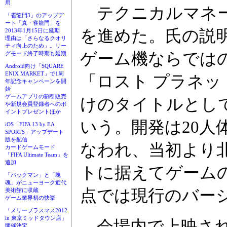
用
テクニカルマネー
「雀龍門3」のアップデ
ート「真・雀龍門」を
を進めた。氏の説
2013年1月15日に延期
理由は「さらなるクオリ
ティ向上のため」。リー
ゲーム機ならでは
グモード終了時期も延期
Android向け「SQUARE
ENIX MARKET」で1周
「ロスト プラネッ
年記念キャンペーンを開
始
ゲームアプリの割引販売
けのタイトルとし
や新規会員登録者へのポ
イントプレゼントほか
いう。開発は20人体
iOS「FIFA 13 by EA
SPORTS」アップデート
版を配信
なわれ、当初より
カードゲームモード
「FIFA Ultimate Team」を
追加
トに据えてゲーム
「パックマン」と「塊
魂」がニューヨーク近代
点では現行のバー
美術館に収蔵
ゲーム業界初の快挙
「メリープラスマス2012
in 東京ミッドタウン店」
会場内で上映された
開催決定