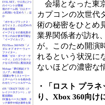
会場となった東京
EVIL.NET」で12月に2つ
のイベントが開催
初のチーム戦「[3人チー
カプコンの次世代
ム戦]狙いを定めろ！」ほ
か
「ポケモンブラック２・
術の秘密をひとめ
ホワイト２」の公式Wi-Fi
大会が開催
イーブイとその進化形ポ
業界関係者が訪れ
ケモンのみが参加可能な
「イーブイカップ」
が。このため開演
PS3/Xbox 360/WIN「メ
ダル オブ オナー ウォー
ファイター」
れるという状況に
映画「ゼロ・ダーク・サ
ーティ」とのコラボパッ
クを12月19日に配信決定
ないほどの濃密な
Mobage「夢幻戦紀ドラ
ゴノア」本日配信
3国家が争うストーリー
とチームバトルを組み合
わせたソーシャルゲーム
・「ロスト プラネ
iOS「CRAZY TAXI（ク
レイジータクシー）」が
り、Xbox 360向
配信開始
DC版をベースに制作、タ
ッチ操作や傾き操作を採