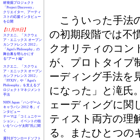
材発掘プロジェクト
「Project Discovery」
クリエイター、アーティ
ストの応援インタビュー
こういった手法の
を公開
【11月28日】
の初期段階では不
スクエニ、「スクウェ
ア・エニックス オープン
カンファレンス 2012」
クオリティのコン
「Agni's Philosophy」の
舞台裏を明らかにす
る“アート編”
が、プロトタイプ
スクエニ、「スクウェ
ア・エニックス オープン
ーディング手法を
カンファレンス 2012」
「FFXIV」や「Agni's
Philosophy」を支えるプ
になった」と滝氏
ロジェクトマネジメント
手法
ェーディングに関
NHN Japan「ハンゲーム
キャラバン 2012 冬」イ
ンタビュー
ティスト両方の理
テーマは「コミュニケー
ション」。イベントの狙
いを“ハンゲ太郎”氏に聞
る。またひとつの
く
週刊ダウンロードソフト