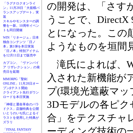
の開発は、「さす
「ラグナロクオンライ
ン」11月28日「大規模バ
ランスアップデート」実
うことで、DirectX
装
スキルやモンスターの調
整を一新。10周年イベン
とになった。この
トも同日開催
WIN「リネージュ」日本
独自コンテンツ「日ノ
ようなものを垣間
本」第1弾を本日実装
「日ノ本」特別アイテム
を12月11日まで販売中
滝氏によれば、Wi
カプコン、「ヴァンパイ
ア リザレクション」の発
売日を延期
入された新機能が
MMORPG「聖剣
ONLINE」11月28日オー
プ(環境光遮蔽マッ
プンβテスト開始
クライアント先行ダウン
ロードを本日実施
3Dモデルの各ピ
「神様と運命革命のパラ
ドクス」店舗特典を公開
いとうのいぢ氏によるイ
合」をテクスチャ
ラストを使用した特典が
ズラリ
ーディング技術の
「FINAL FANTASY