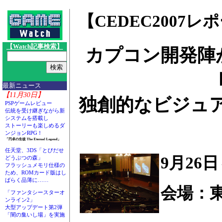
【CEDEC2007レ
【Watch記事検索】
カプコン開発陣
最新ニュース
【11月30日】
独創的なビジュ
PSPゲームレビュー
伝統を受け継ぎながら新
システムを搭載し
ストーリーも楽しめるダ
ンジョンRPG！
「円卓の生徒 The Eternal Legend」
任天堂、3DS「とびだせ
9月26
どうぶつの森」
フラッシュメモリ仕様の
ため、ROMカード版はし
ばらく品薄に……
会場：
「ファンタシースターオ
ンライン2」
大型アップデート第2弾
「闇の集いし場」を実施