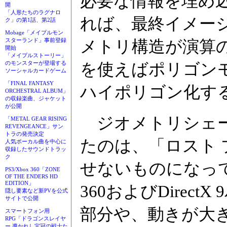
必要な情報を埋め
開
「人形たちのラグナロ
れば、最終イメー
ク」の第1話、第2話
Mobage「メイプルモン
スターランド」事前登録
メトリ構造が演算
開始
「メイプルストーリー」
のモンスターが登場する
を使えばポリゴン
ソーシャルカードゲーム
「FINAL FANTASY
ハイポリゴン化す
ORCHESTRAL ALBUM」
の収録楽曲、ジャケット
が公開
ジオメトリシェー
「METAL GEAR RISING
REVENGEANCE」サン
トラの発売決定
たのは、「ロスト
人気ボーカル曲を中心に
収録したサウンドトラッ
ク
せないものになって
PS3/Xbox 360「ZONE
OF THE ENDERS HD
EDITION」
360およびDire
隠し要素など新PVを公式
サイトで公開
部分や、動きが大
スマートフォン用
RPG「ドラゴンスレイヤ
ー 導かれし宝冠の戦士た