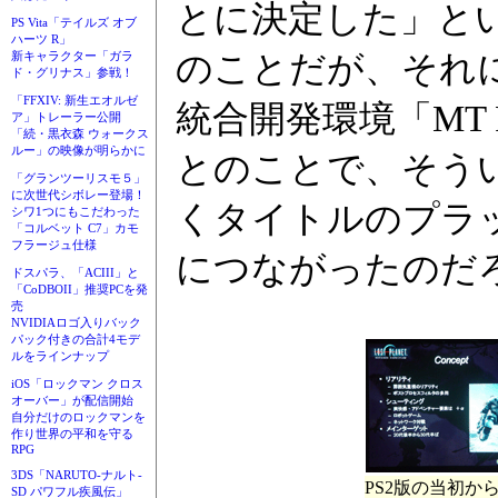
とに決定した」とい
PS Vita「テイルズ オブ
ハーツ R」
新キャラクター「ガラ
のことだが、それに
ド・グリナス」参戦！
「FFXIV: 新生エオルゼ
統合開発環境「MT 
ア」トレーラー公開
「続・黒衣森 ウォークス
ルー」の映像が明らかに
とのことで、そう
「グランツーリスモ５」
に次世代シボレー登場！
くタイトルのプラ
シワ1つにもこだわった
「コルベット C7」カモ
フラージュ仕様
につながったのだ
ドスパラ、「ACIII」と
「CoDBOII」推奨PCを発
売
NVIDIAロゴ入りバック
パック付きの合計4モデ
ルをラインナップ
iOS「ロックマン クロス
オーバー」が配信開始
自分だけのロックマンを
作り世界の平和を守る
RPG
3DS「NARUTO-ナルト-
PS2版の当初
SD パワフル疾風伝」