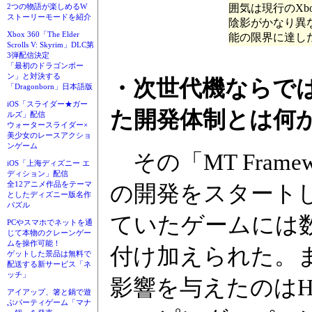
2つの物語が楽しめるW
囲気は現行のXb
ストーリーモードを紹介
陰影がかなり異
Xbox 360「The Elder
能の限界に達し
Scrolls V: Skyrim」DLC第
3弾配信決定
「最初のドラゴンボー
ン」と対決する
・次世代機ならで
「Dragonborn」日本語版
iOS「スライダー★ガー
た開発体制とは何
ルズ」配信
ウォータースライダー×
美少女のレースアクショ
ンゲーム
その「MT Framew
iOS「上海ディズニー エ
ディション」配信
全12アニメ作品をテーマ
の開発をスタートし
としたディズニー版名作
パズル
ていたゲームには
PCやスマホでネットを通
じて本物のクレーンゲー
ムを操作可能！
付け加えられた。
ゲットした景品は無料で
配送する新サービス「ネ
ッチ」
影響を与えたのはH
アイアップ、箸と鍋で遊
ぶパーティゲーム「マナ