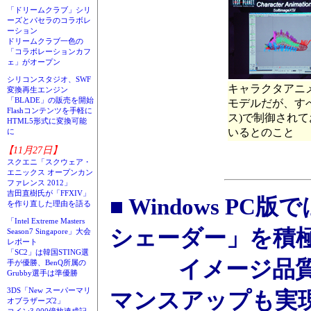
「ドリームクラブ」シリ
ーズとパセラのコラボレ
ーション
ドリームクラブ一色の
「コラボレーションカフ
ェ」がオープン
シリコンスタジオ、SWF
キャラクタアニ
変換再生エンジン
「BLADE」の販売を開始
モデルだが、す
Flashコンテンツを手軽に
ス)で制御され
HTML5形式に変換可能
いるとのこと
に
【11月27日】
スクエニ「スクウェア・
エニックス オープンカン
ファレンス 2012」
吉田直樹氏が「FFXIV」
■ Windows PC
を作り直した理由を語る
「Intel Extreme Masters
シェーダー」を積
Season7 Singapore」大会
レポート
「SC2」は韓国STING選
イメージ品質の
手が優勝、BenQ所属の
Grubby選手は準優勝
3DS「New スーパーマリ
マンスアップも実
オブラザーズ2」