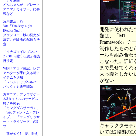
ー」が展開
どんちゃんが「グレート
アニマルカイザー」に参
戦など
角川書店、PS
Vita「Fate/stay night
開発に使われた
[Realta Nua]」
ダウンロード版の発売が
類は、「MT
決定。体験版の配信も決
Framework」
定
制作したものと
「イナズマイレブン1・
ールを組み合わ
2・3!! 円堂守伝説」発売
こなった。詳細
日決定
まで見せてくれ
WIN「アラド戦記」レア
アバターが手に入る新ア
太っ腹としかい
イテムを追加
がない
「レベルアップヘルパー
パック」も販売開始
ガマニア、ブラウザゲー
ム3タイトルのサービス
終了を発表
「キングダムサーガ」、
「Webファントム・ブレ
イブ」、「ラングリッサ
ー・トライソード」の3
キャラクタモデ
つ
いては2段階のL
「龍が如く5 夢、叶え