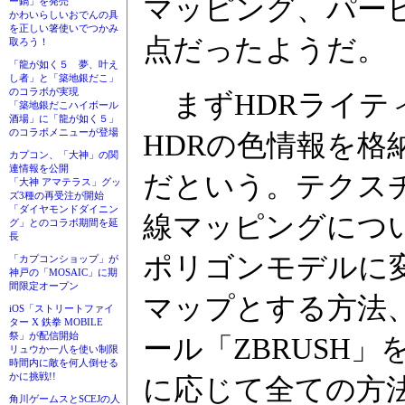
マッピング、パー
ー鍋」を発売
かわいらしいおでんの具
を正しい箸使いでつかみ
点だったようだ。
取ろう！
「龍が如く５ 夢、叶え
し者」と「築地銀だこ」
のコラボが実現
まずHDRライテ
「築地銀だこハイボール
酒場」に「龍が如く５」
のコラボメニューが登場
HDRの色情報を
カプコン、「大神」の関
連情報を公開
だという。テクスチ
「大神 アマテラス」グッ
ズ3種の再受注が開始
「ダイヤモンドダイニン
線マッピングにつ
グ」とのコラボ期間を延
長
ポリゴンモデルに
「カプコンショップ」が
神戸の「MOSAIC」に期
間限定オープン
マップとする方法
iOS「ストリートファイ
ター X 鉄拳 MOBILE
祭」が配信開始
ール「ZBRUSH
リュウか一八を使い制限
時間内に敵を何人倒せる
かに挑戦!!
に応じて全ての方
角川ゲームスとSCEJの人