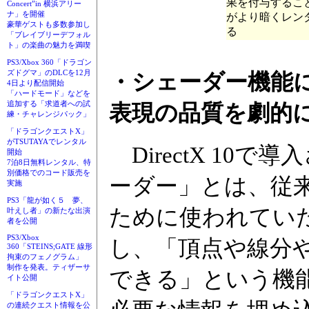
果を付与するこ
Concert”in 横浜アリー
ナ」を開催
がより暗くレン
豪華ゲストも多数参加し
る
「ブレイブリーデフォル
ト」の楽曲の魅力を満喫
PS3/Xbox 360「ドラゴン
ズドグマ」のDLCを12月
・シェーダー機能
4日より配信開始
「ハードモード」などを
追加する「求道者への試
表現の品質を劇的
練・チャレンジパック」
「ドラゴンクエストX」
がTSUTAYAでレンタル
DirectX 10
開始
7泊8日無料レンタル、特
別価格でのコード販売を
ーダー」とは、従
実施
PS3「龍が如く５ 夢、
ために使われてい
叶えし者」の新たな出演
者を公開
PS3/Xbox
し、「頂点や線分
360「STEINS;GATE 線形
拘束のフェノグラム」
制作を発表。ティザーサ
できる」という機
イト公開
「ドラゴンクエストX」
の連続クエスト情報を公