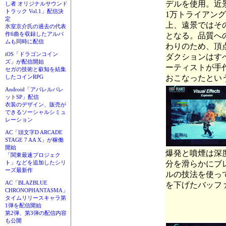
デルを使用。近
し者 オリジナルサウンド
トラック Vol.1」配信決
1万トライアン
定
上、遠景ではそ
氷室京介氏の過去の代表
作6曲を収録したアルバ
となる。品質へ
ムも同時に配信
わりのため、頂
iOS「ドラゴンコイン
ダクションはす
ズ」が配信開始
ーティストが手
セガの技術と叡知を結集
したコインRPG
おこなったとい
Android「アパレルパレ
ットSP」配信
衣装のデザイン、販売が
できるソーシャルシミュ
レーション
AC「頭文字D ARCADE
STAGE 7 AA X」が稼働
開始
爆発と噴煙は深
「関東最速プロジェク
ト」などを追加したシリ
分を滑らかにブ
ーズ最新作
ルの技法を使っ
AC「BLAZBLUE
を下げたバッフ
CHRONOPHANTASMA」
タイムリリースキャラ第
1弾を配信開始
第2弾、第3弾の配信内容
も公開