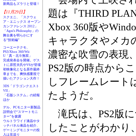
新商品もズラリと登場！
題は『THIRD PL
【11月29日】
スクエニ、「スクウェ
ア・エニックス オープン
Xbox 360版やW
カンファレンス 2012」
「Agni's Philosophy」の
舞台裏を明らかにす
キャラクタやメカ
る“技術編”
コーエーテクモ、
濃密な吹雪の表現
PS3/Xbox 360/Wii
U「真・北斗無双」
完成発表会を開催。ゲス
PS2版の時点から
トに原哲夫氏やV6が登場
初映像化となる原作最終
章までを、爽快感重視で
しフレームレート
描いたアクション大作！
3DS「ドラゴンクエスト
VII」
たようだ。
「石版システム」の続報
ほか
デル、PCモニター新製品
滝氏は、PS2版に
説明会で“スマートモニ
ター”を披露
ウルトラワイド液晶やタ
したことがわかり、X
ッチパネル液晶を紹介、
ゲーミングモニターの投
入は見送り