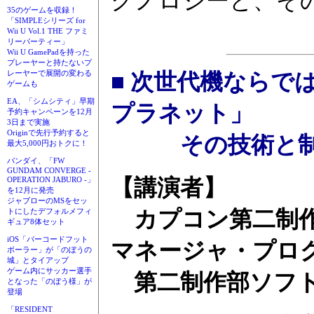
クノロジーと、そ
35のゲームを収録！
「SIMPLEシリーズ for
Wii U Vol.1 THE ファミ
リーパーティー」
Wii U GamePadを持った
プレーヤーと持たないプ
レーヤーで展開の変わる
■ 次世代機ならで
ゲームも
EA、「シムシティ」早期
プラネット」
予約キャンペーンを12月
3日まで実施
Originで先行予約すると
その技術と制作
最大5,000円おトクに！
バンダイ、「FW
GUNDAM CONVERGE -
OPERATION JABURO -」
【講演者】
を12月に発売
ジャブローのMSをセッ
トにしたデフォルメフィ
カプコン第二制作
ギュア8体セット
iOS「バーコードフット
マネージャ・プログ
ボーラー」が「のぼうの
城」とタイアップ
ゲーム内にサッカー選手
第二制作部ソフト
となった「のぼう様」が
登場
「RESIDENT