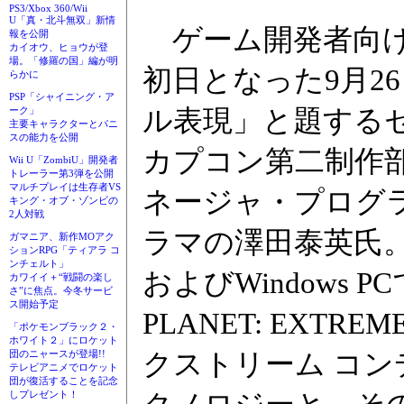
PS3/Xbox 360/Wii
U「真・北斗無双」新情
ゲーム開発者向けカ
報を公開
カイオウ、ヒョウが登
場。「修羅の国」編が明
初日となった9月26日
らかに
PSP「シャイニング・ア
ーク」
ル表現」と題する
主要キャラクターとパニ
スの能力を公開
カプコン第二制作
Wii U「ZombiU」開発者
トレーラー第3弾を公開
マルチプレイは生存者VS
ネージャ・プログ
キング・オブ・ゾンビの
2人対戦
ラマの澤田泰英氏。講
ガマニア、新作MOアク
ションRPG「ティアラ コ
ンチェルト」
およびWindows
カワイイ＋“戦闘の楽し
さ”に焦点。今冬サービ
ス開始予定
PLANET: EXTRE
「ポケモンブラック２・
ホワイト２」にロケット
団のニャースが登場!!
クストリーム コン
テレビアニメでロケット
団が復活することを記念
しプレゼント！