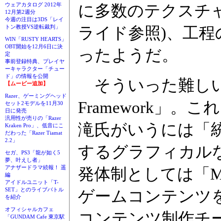
ウェアカタログ 2012年
に多数のテクスチ
12月第2週分
今週の注目は3DS「レイ
トン教授VS逆転裁判」
ライド参照)、工
WIN「RUSTY HEARTS」
OBT開始を12月6日に決
ったようだ。
定
事前登録特典、プレイヤ
ーキャラクター「チュー
ド」の情報を公開
そういった難しい
【ムービー追加】
Razer、ゲーミングヘッド
Framework」
セット2モデルを11月30
日に発売
汎用性が売りの「Razer
滝氏がいうには「
Kraken Pro」、低音にこ
だわった「Razer Tiamat
2.2」
するグラフィカル
セガ、PS3「龍が如く5
夢、叶えし者」
アナザードラマ続報！ 遥
発体制としては「MT
編
アイドルユニット「T-
SET」とのライブバトル
ゲームコンテンツ
を紹介
オフィシャルカフェ
コンテンツ制作チ
「GUNDAM Cafe 東京駅