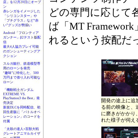
店」を12月20日にオープ
ン
どの専門に応じて
赤レンガをイメージした
「シリコンスター」や
「プチグラス」など“赤
ば「MT Frame
い”グッズが勢揃い
Android「フロンティア
れるという按配だ
ガンナー」β2テスト版配
信
最大4人協力プレイ可能
のガンシューティングア
クション
スルガ銀行、鉄道模型専
用のローンを発売
“趣味”に特化した、500
万円まで借り入れ可能な
ローン
「機動戦士ガンダム
EXTREME VS.
PlayStation3 the Best」発
開発の途上に追
売決定
る前の映像と、
新規DLCを同時配信、初
回生産版に「バトルオペ
に磨きがかかり
レーション」のコードを
れた様子が伺え
付属
「太鼓の達人×百獣大戦
グレートアニマルカイザ