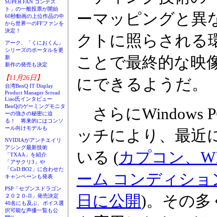
SUPER FAN コンテス
ト」の一般投票が開始
ーマッピングと異
60秒動画の上位作品の中
から世界一のFFファンを
決定！
クトに照らされる
アーク、「くにおくん」
シリーズのポータルを更
ことで最終的な映
新
新作の発売も決定
【11月26日】
にできるようだ。
台湾BenQ IT Display
Product Manager Scread
Liao氏インタビュー
BenQのゲーミングモニタ
さらにWindow
ーの強さの秘密に迫
る！ 将来的にはコンソ
ール向けモデルも
ッチにより、最近
NVIDIAがアンチエイリ
アシング最新技術
いる (
カプコン、W
「TXAA」を紹介
「アサクリ3」や
「CoD:BO2」に合わせた
ーム コンディショ
キャンペーンも発表
PSP「セブンスドラゴン
日に公開
)。その多く
２０２０-II」発売決定
40名にも及ぶ、ボイス選
択可能な声優一覧も公