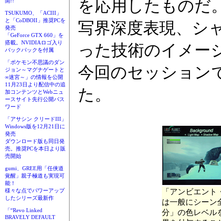
を応用したものだ
開!!
TSUKUMO、「ACIII」
と「CoDBOII」推奨PCを
写界深度表現、シ
発売
「GeForce GTX 660」を
搭載。NVIDIAロゴ入り
った技術のイメー
バックパックを付属
「ポケモン不思議のダン
今回のセッション
ジョン～マグナゲートと
∞迷宮～」の情報を公開
11月23日より配信中の追
た。
加コンテンツとWebニュ
ースサイト先行公開パス
ワード
「アサシン クリードIII」
Windows版を12月21日に
発売
ダウンロード版も同日発
売。推奨PCを本日より販
売開始
gumi、GREE用「任侠道
覚醒」親子極道も実現可
能！
様々な点でパワーアップ
「アンビエント
したシリーズ最新作
は一般にシーン
「“Revo Linked
分」の色レベル
BRAVELY DEFAULT