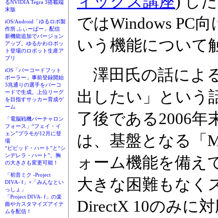
ィックス講座
) 
るNVIDIA Tegra 3搭載端
末版
ではWindows 
iOS/Android「ゆるロボ製
作所 ふぃーばー」配信
新機能追加でバージョン
いう機能について
アップ。ゆるかわロボッ
ト登場のロボット生産ア
プリ
澤田氏の話による
iOS「バーコードフット
ボーラー」事前登録開始
3兆通りの選手をバーコ
出したい」という話が
ードで生成。上位リーグ
を目指すサッカー育成ゲ
ーム
了後である2006年
「電脳戦機バーチャロン
フォース」“フェイ・イ
ェン”プラモが12月に登
は、基盤となる「MT
場
“ビビッド・ハート”と“シ
ンデレラ・ハート”。胸
ォーム機能を備え
の大きさも変更可能！
「初音ミク -Project
大きな困難もなく
DIVA- f」×「みんなとい
っしょ」
「Project DIVA- f」の楽
DirectX 10の
曲やカスタマイズアイテ
ムを配信！