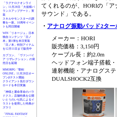
「ラグナロクオンライ
てくれるのが、HORIの「
ン」11月28日「大規模バ
ランスアップデート」実
サウンド」である。
装
スキルやモンスターの調
整を一新。10周年イベン
・
アナログ振動パッド2ター
トも同日開催
WIN「リネージュ」日本
メーカー：HORI
独自コンテンツ「日ノ
本」第1弾を本日実装
販売価格：3,150円
「日ノ本」特別アイテム
を12月11日まで販売中
ケーブル長：約2.0m
カプコン、「ヴァンパイ
ア リザレクション」の発
ヘッドフォン端子搭載・
売日を延期
連射機能・アナログステ
MMORPG「聖剣
ONLINE」11月28日オー
DUALSHOCK2互換
プンβテスト開始
クライアント先行ダウン
ロードを本日実施
「神様と運命革命のパラ
ドクス」店舗特典を公開
いとうのいぢ氏によるイ
ラストを使用した特典が
ズラリ
「FINAL FANTASY