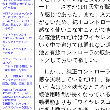
コイン3,000億枚達成記
念！ 期間限定無料追加パ
ード」。さすがは任天堂が
ックを配信
う感じであった。また、入
WIN「ファイターズクラ
ブ」本日アップデート
がないため、純正コントロ
レベルキャップを30まで
開放。新エリア、新スキ
感なく使いこなすことがで
ルを追加
マッドキャッツから
な電池切れだけはワイヤレ
PS3/Xbox 360/Wii U「鉄
拳タッグトーナメント
いく中で避けては通れない
2」
スティックコントローラ
池と有線コントローラの収
ーが発売
ックしておいて欲しい。
PS Vita「サムライ＆ドラ
ゴンズ」
「フレンド招待機能」＆
しかし、純正コントローラ
「魔獣倉庫」を実装
「真・三國無双７」登場
感を実現しているだけに、
キャラクターを紹介
陸遜、孫堅、呂蒙、魯粛
いう点は少々残念なところ
Android「DEMONS'
続使用時間が長くなってい
SCORE（THD）」が
SQUARE ENIX MARKET
で配信開始
動機能よりも「ワイヤレス
高画質化されたグラフィ
ックスでゲームを楽しめ
に多人数プレイを楽しみたい