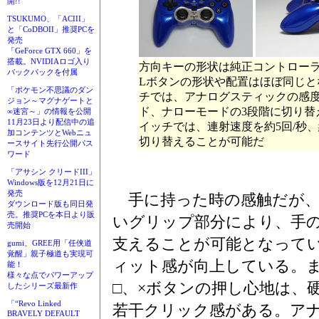
開!!
TSUKUMO、「ACIII」
と「CoDBOII」推奨PCを
発売
「GeForce GTX 660」を
搭載。NVIDIAロゴ入り
方向キーの形状は純正コントローラ
バックパックを付属
Lボタンの形状や配置はほぼ同じと
「ポケモン不思議のダン
チでは、アナログスティックの感
ジョン～マグナゲートと
ド、ナローモードの3段階に切り替
∞迷宮～」の情報を公開
11月23日より配信中の追
イッチでは、連射速度を約5回/秒、約
加コンテンツとWebニュ
切り替えることが可能だ
ースサイト先行公開パス
ワード
「アサシン クリードIII」
Windows版を12月21日に
発売
手に持った時の感触だが、
ダウンロード版も同日発
売。推奨PCを本日より販
いグリップ部分により、手
売開始
支えることが可能となって
gumi、GREE用「任侠道
覚醒」親子極道も実現可
ィット感が向上している。ま
能！
様々な点でパワーアップ
□、×ボタンの押し心地は、
したシリーズ最新作
「“Revo Linked
若干クリック感がある。ア
BRAVELY DEFAULT