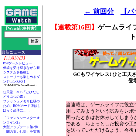
← 前回分
【バ
【連載第16回】
ゲームライ
【Watch記事検索】
最新ニュース
【11月30日】
PSPゲームレビュー
伝統を受け継ぎながら新
システムを搭載し
GCもワイヤレス! ひと工夫
ストーリーも楽しめるダ
登
ンジョンRPG！
「円卓の生徒 The Eternal Legend」
任天堂、3DS「とびだせ
どうぶつの森」
フラッシュメモリ仕様の
当連載は、ゲームライフに役立
ため、ROMカード版はし
用してみようという試みをレポ
ばらく品薄に……
困ったときはお休みしてしまう
「ファンタシースターオ
ンライン2」
である。ちょっとした投資や工
大型アップデート第2弾
を送っていただけるよう、今後
「闇の集いし場」を実施