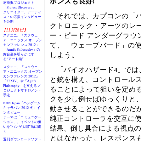
ポンスも良好!
材発掘プロジェクト
「Project Discovery」
クリエイター、アーティ
それでは、カプコンの「バ
ストの応援インタビュー
を公開
クトロニック・アーツのレ
【11月28日】
ー・ピード アンダーグラウ
スクエニ、「スクウェ
ア・エニックス オープン
て、「ウェーブバード」の
カンファレンス 2012」
「Agni's Philosophy」の
しよう。
舞台裏を明らかにす
る“アート編”
スクエニ、「スクウェ
「バイオハザード4」では
ア・エニックス オープン
カンファレンス 2012」
と銃を構え、コントロール
「FFXIV」や「Agni's
Philosophy」を支えるプ
ることによって狙いを定め
ロジェクトマネジメント
手法
クを少し倒せばゆっくりと
NHN Japan「ハンゲーム
動させることができるのだ
キャラバン 2012 冬」イ
ンタビュー
純正コントローラを交互に
テーマは「コミュニケー
ション」。イベントの狙
結果、倒し具合による視点
いを“ハンゲ太郎”氏に聞
く
とはなかった。レスポンス
週刊ダウンロードソフト