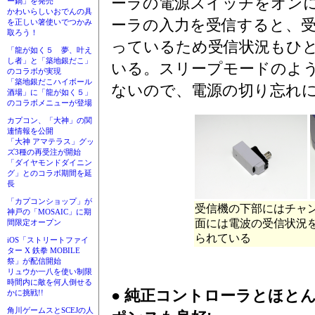
ーラの電源スイッチをオンに
ー鍋」を発売
かわいらしいおでんの具
ーラの入力を受信すると、受
を正しい箸使いでつかみ
取ろう！
っているため受信状況もひ
「龍が如く５ 夢、叶え
し者」と「築地銀だこ」
いる。スリープモードのよ
のコラボが実現
「築地銀だこハイボール
ないので、電源の切り忘れ
酒場」に「龍が如く５」
のコラボメニューが登場
カプコン、「大神」の関
連情報を公開
「大神 アマテラス」グッ
ズ3種の再受注が開始
「ダイヤモンドダイニン
グ」とのコラボ期間を延
長
「カプコンショップ」が
受信機の下部にはチャ
神戸の「MOSAIC」に期
面には電波の受信状況を
間限定オープン
られている
iOS「ストリートファイ
ター X 鉄拳 MOBILE
祭」が配信開始
リュウか一八を使い制限
時間内に敵を何人倒せる
● 純正コントローラとほと
かに挑戦!!
角川ゲームスとSCEJの人