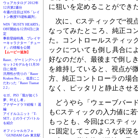
ウェアカタログ 2012年
に狙いを定めることができ
12月第2週分
今週の注目は3DS「レイ
トン教授VS逆転裁判」
次に、Cスティックで“視点
WIN「RUSTY HEARTS」
なってみたところ、純正コ
OBT開始を12月6日に決
定
た。コントロールスティッ
事前登録特典、プレイヤ
ーキャラクター「チュー
ド」の情報を公開
ックについても倒し具合に
【ムービー追加】
好なのだが、最後まで倒し
Razer、ゲーミングヘッド
セット2モデルを11月30
を維持していると、視点が
日に発売
汎用性が売りの「Razer
方、純正コントローラの場
Kraken Pro」、低音にこ
だわった「Razer Tiamat
なく、ピッタリと静止させ
2.2」
セガ、PS3「龍が如く5
夢、叶えし者」
どうやら「ウェーブバード
アナザードラマ続報！ 遥
編
もCスティックの入力値に
アイドルユニット「T-
SET」とのライブバトル
もっとも、今回はCスティ
を紹介
に固定してこのような状況
オフィシャルカフェ
「GUNDAM Cafe 東京駅