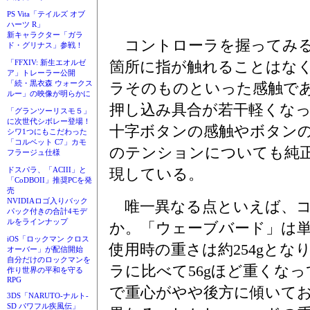
PS Vita「テイルズ オブ
ハーツ R」
新キャラクター「ガラ
コントローラを握ってみる
ド・グリナス」参戦！
箇所に指が触れることはな
「FFXIV: 新生エオルゼ
ア」トレーラー公開
「続・黒衣森 ウォークス
ラそのものといった感触であ
ルー」の映像が明らかに
押し込み具合が若干軽くな
「グランツーリスモ５」
に次世代シボレー登場！
十字ボタンの感触やボタン
シワ1つにもこだわった
「コルベット C7」カモ
のテンションについても純
フラージュ仕様
現している。
ドスパラ、「ACIII」と
「CoDBOII」推奨PCを発
売
NVIDIAロゴ入りバック
唯一異なる点といえば、コ
パック付きの合計4モデ
ルをラインナップ
か。「ウェーブバード」は単
iOS「ロックマン クロス
使用時の重さは約254gとな
オーバー」が配信開始
自分だけのロックマンを
ラに比べて56gほど重くな
作り世界の平和を守る
RPG
で重心がやや後方に傾いて
3DS「NARUTO-ナルト-
SD パワフル疾風伝」