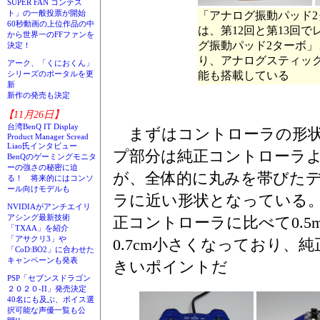
SUPER FAN コンテス
ト」の一般投票が開始
「アナログ振動パッド2
60秒動画の上位作品の中
は、第12回と第13回
から世界一のFFファンを
グ振動パッド2ターボ
決定！
り、アナログスティッ
アーク、「くにおくん」
能も搭載している
シリーズのポータルを更
新
新作の発売も決定
【11月26日】
台湾BenQ IT Display
まずはコントローラの形状
Product Manager Scread
Liao氏インタビュー
プ部分は純正コントローラよ
BenQのゲーミングモニタ
ーの強さの秘密に迫
が、全体的に丸みを帯びた
る！ 将来的にはコンソ
ール向けモデルも
ラに近い形状となっている
NVIDIAがアンチエイリ
アシング最新技術
正コントローラに比べて0.5
「TXAA」を紹介
「アサクリ3」や
0.7cm小さくなっており、
「CoD:BO2」に合わせた
キャンペーンも発表
きいポイントだ
PSP「セブンスドラゴン
２０２０-II」発売決定
40名にも及ぶ、ボイス選
択可能な声優一覧も公