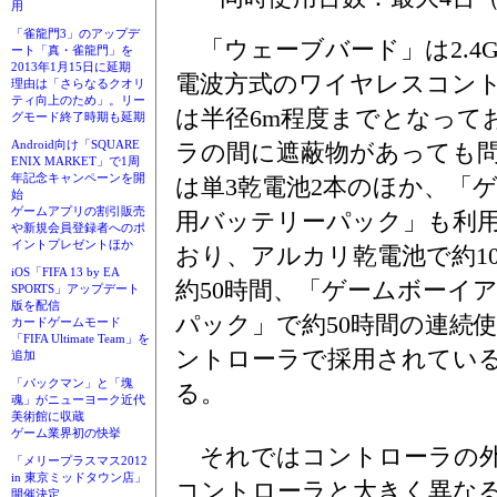
用
「雀龍門3」のアップデ
「ウェーブバード」は2.4
ート「真・雀龍門」を
2013年1月15日に延期
電波方式のワイヤレスコン
理由は「さらなるクオリ
ティ向上のため」。リー
は半径6m程度までとなって
グモード終了時期も延期
Android向け「SQUARE
ラの間に遮蔽物があっても
ENIX MARKET」で1周
年記念キャンペーンを開
は単3乾電池2本のほか、「
始
ゲームアプリの割引販売
用バッテリーパック」も利
や新規会員登録者へのポ
イントプレゼントほか
おり、アルカリ乾電池で約1
iOS「FIFA 13 by EA
約50時間、「ゲームボーイ
SPORTS」アップデート
版を配信
パック」で約50時間の連続
カードゲームモード
「FIFA Ultimate Team」を
ントローラで採用されてい
追加
「パックマン」と「塊
る。
魂」がニューヨーク近代
美術館に収蔵
ゲーム業界初の快挙
それではコントローラの外
「メリープラスマス2012
in 東京ミッドタウン店」
コントローラと大きく異な
開催決定