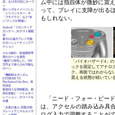
ム中には指自体が微妙に震
店」を12月20日にオープ
ン
って、プレイに支障が出る
赤レンガをイメージした
「シリコンスター」や
もしれない。
「プチグラス」など“赤
い”グッズが勢揃い
Android「フロンティア
ガンナー」β2テスト版配
信
最大4人協力プレイ可能
のガンシューティングア
クション
スルガ銀行、鉄道模型専
用のローンを発売
「バイオハザード4」の
“趣味”に特化した、500
万円まで借り入れ可能な
ックを固定してアナロ
ローン
ク。画面ではわからな
「機動戦士ガンダム
震える状態が続いてい
EXTREME VS.
PlayStation3 the Best」発
売決定
新規DLCを同時配信、初
回生産版に「バトルオペ
「ニード・フォー・ピード
レーション」のコードを
付属
は、アクセルの踏み込み具
「太鼓の達人×百獣大戦
グレートアニマルカイザ
ログ入力で調整することが