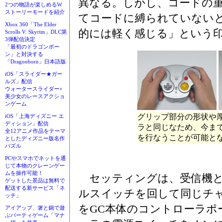
異なる。しかし、コードの
2つの物語が楽しめるW
ストーリーモードを紹介
てコードに縛られていない
Xbox 360「The Elder
的には軽く感じる」という
Scrolls V: Skyrim」DLC第
3弾配信決定
「最初のドラゴンボー
ン」と対決する
「Dragonborn」日本語版
iOS「スライダー★ガー
ルズ」配信
ウォータースライダー×
美少女のレースアクショ
ンゲーム
グリップ部分の形状や
iOS「上海ディズニー エ
ディション」配信
ラと同じなため、今ま
全12アニメ作品をテーマ
を行なうことが可能と
としたディズニー版名作
パズル
PCやスマホでネットを通
じて本物のクレーンゲー
ムを操作可能！
セッティングは、受信機と
ゲットした景品は無料で
配送する新サービス「ネ
ルスイッチを回して同じチ
ッチ」
をGC本体のコントローラポ
アイアップ、箸と鍋で遊
ぶパーティゲーム「マナ