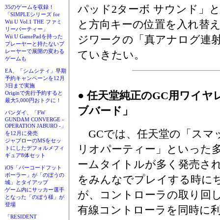
パッド2ターボ サウンド」
35のゲームを収録！
「SIMPLEシリーズ for
と方向キーの位置を入れ替
Wii U Vol.1 THE ファミ
リーパーティー」
ジワークの「真アナログ連
Wii U GamePadを持った
プレーヤーと持たないプ
レーヤーで展開の変わる
ていきたい。
ゲームも
EA、「シムシティ」早期
予約キャンペーンを12月
3日まで実施
● 任天堂純正のGC用ワイ
Originで先行予約すると
最大5,000円おトクに！
ブバード」
バンダイ、「FW
GUNDAM CONVERGE -
OPERATION JABURO -」
GCでは、任天堂の「スマ
を12月に発売
ジャブローのMSをセッ
リオパーティー」といった
トにしたデフォルメフィ
ギュア8体セット
ームタイトルが多く発売さ
iOS「バーコードフット
ボーラー」が「のぼうの
をみんなでプレイする時に
城」とタイアップ
ゲーム内にサッカー選手
が、コントローラの取り回し
となった「のぼう様」が
登場
有線コントローラを同時に
「RESIDENT