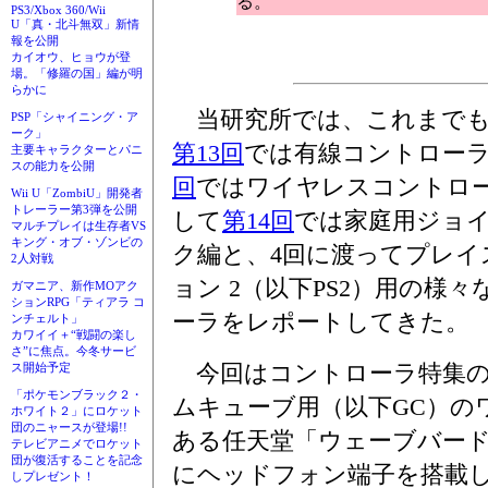
る。
PS3/Xbox 360/Wii
U「真・北斗無双」新情
報を公開
カイオウ、ヒョウが登
場。「修羅の国」編が明
らかに
当研究所では、これまで
PSP「シャイニング・ア
ーク」
第13回
では有線コントロー
主要キャラクターとパニ
スの能力を公開
回
ではワイヤレスコントロ
Wii U「ZombiU」開発者
トレーラー第3弾を公開
して
第14回
では家庭用ジョ
マルチプレイは生存者VS
キング・オブ・ゾンビの
ク編と、4回に渡ってプレイ
2人対戦
ョン 2（以下PS2）用の様
ガマニア、新作MOアク
ションRPG「ティアラ コ
ーラをレポートしてきた。
ンチェルト」
カワイイ＋“戦闘の楽し
さ”に焦点。今冬サービ
今回はコントローラ特集の
ス開始予定
「ポケモンブラック２・
ムキューブ用（以下GC）の
ホワイト２」にロケット
団のニャースが登場!!
ある任天堂「ウェーブバー
テレビアニメでロケット
団が復活することを記念
にヘッドフォン端子を搭載し
しプレゼント！