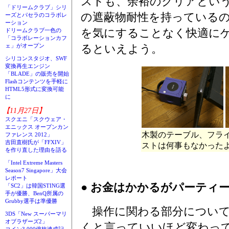
ストも、余裕のクリアとい
「ドリームクラブ」シリ
の遮蔽物耐性を持っている
ーズとパセラのコラボレ
ーション
を気にすることなく快適に
ドリームクラブ一色の
「コラボレーションカフ
るといえよう。
ェ」がオープン
シリコンスタジオ、SWF
変換再生エンジン
「BLADE」の販売を開始
Flashコンテンツを手軽に
HTML5形式に変換可能
に
【11月27日】
スクエニ「スクウェア・
エニックス オープンカン
木製のテーブル、フラ
ファレンス 2012」
吉田直樹氏が「FFXIV」
ストは何事もなかったよ
を作り直した理由を語る
「Intel Extreme Masters
Season7 Singapore」大会
レポート
● お金はかかるがパーティ
「SC2」は韓国STING選
手が優勝、BenQ所属の
Grubby選手は準優勝
操作に関わる部分について
3DS「New スーパーマリ
オブラザーズ2」
くと言っていいほど変わっ