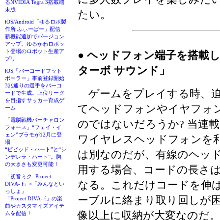
るNVIDIA Tegra 3搭載端
末版
たい。
iOS/Android「ゆるロボ製
作所 ふぃーばー」配信
新機能追加でバージョン
アップ。ゆるかわロボッ
ト登場のロボット生産ア
● ヘッドフォン端子を搭載
プリ
ターボ サウンド」
iOS「バーコードフット
ボーラー」事前登録開始
3兆通りの選手をバーコ
ゲームをプレイする時、迫
ードで生成。上位リーグ
を目指すサッカー育成ゲ
てヘッドフォンやイヤフォ
ーム
「電脳戦機バーチャロン
のではないだろうか? 当連
フォース」“フェイ・イ
ェン”プラモが12月に登
ワイヤレスヘッドフォンを
場
“ビビッド・ハート”と“シ
は別なのだが、有線のヘッ
ンデレラ・ハート”。胸
の大きさも変更可能！
用する場合、コードの長さは
「初音ミク -Project
なる。これだけコードを伸
DIVA- f」×「みんなとい
っしょ」
ーブルに絡まり取り回しが
「Project DIVA- f」の楽
曲やカスタマイズアイテ
像以上に収納が大変なのだ
ムを配信！