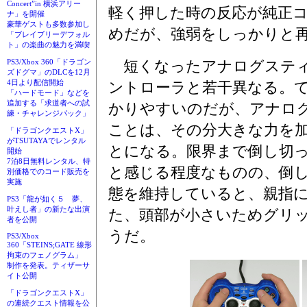
Concert”in 横浜アリー
軽く押した時の反応が純正
ナ」を開催
豪華ゲストも多数参加し
めだが、強弱をしっかりと
「ブレイブリーデフォル
ト」の楽曲の魅力を満喫
短くなったアナログスティ
PS3/Xbox 360「ドラゴン
ズドグマ」のDLCを12月
4日より配信開始
ントローラと若干異なる。
「ハードモード」などを
追加する「求道者への試
かりやすいのだが、アナロ
練・チャレンジパック」
ことは、その分大きな力を
「ドラゴンクエストX」
がTSUTAYAでレンタル
とになる。限界まで倒し切っ
開始
7泊8日無料レンタル、特
と感じる程度なものの、倒
別価格でのコード販売を
実施
態を維持していると、親指
PS3「龍が如く５ 夢、
叶えし者」の新たな出演
た、頭部が小さいためグリ
者を公開
うだ。
PS3/Xbox
360「STEINS;GATE 線形
拘束のフェノグラム」
制作を発表。ティザーサ
イト公開
「ドラゴンクエストX」
の連続クエスト情報を公