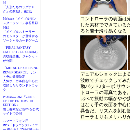
開
「人形たちのラグナロ
ク」の第1話、第2話
コントローラの表面は
Mobage「メイプルモン
スターランド」事前登録
した素材でできている
開始
ると若干滑り易くなる
「メイプルストーリー」
のモンスターが登場する
ソーシャルカードゲーム
「FINAL FANTASY
ORCHESTRAL ALBUM」
の収録楽曲、ジャケット
が公開
「METAL GEAR RISING
REVENGEANCE」サン
デュアルショックによ
トラの発売決定
波紋でチェックしてみ
人気ボーカル曲を中心に
収録したサウンドトラッ
動パッド2ターボ サウ
ク
トローラの写真である
PS3/Xbox 360「ZONE
比べて振動の幅がやや
OF THE ENDERS HD
はなく手の表面を中心
EDITION」
隠し要素など新PVを公式
具合だ。リズムを刻む
サイトで公開
ローラよりもメリハリ
スマートフォン用
RPG「ドラゴンスレイヤ
ー 導かれし宝冠の戦士た