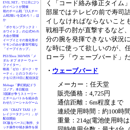
く「コード絡み修正タイム
EVIL.NET」で12月に2つ
のイベントが開催
部屋ではテレビの前で寿司
初のチーム戦「[3人チー
ム戦]狙いを定めろ！」ほ
イしなければならないこと
か
「ポケモンブラック２・
戦相手の肘が直撃するなど
ホワイト２」の公式Wi-Fi
大会が開催
分の腕を発揮できない状況
イーブイとその進化形ポ
ケモンのみが参加可能な
な時に使って欲しいのが、
「イーブイカップ」
ローラ「ウェーブバード」
PS3/Xbox 360/WIN「メ
ダル オブ オナー ウォー
ファイター」
・
ウェーブバード
映画「ゼロ・ダーク・サ
ーティ」とのコラボパッ
クを12月19日に配信決定
メーカー：任天堂
Mobage「夢幻戦紀ドラ
ゴノア」本日配信
販売価格：4,725円
3国家が争うストーリー
とチームバトルを組み合
通信距離：6m程度まで
わせたソーシャルゲーム
連続使用時間：約100時
iOS「CRAZY TAXI（ク
レイジータクシー）」が
重量：214g(電池使用時は2
配信開始
DC版をベースに制作、タ
ッチ操作や傾き操作を採
同時使用台数：最大4台（