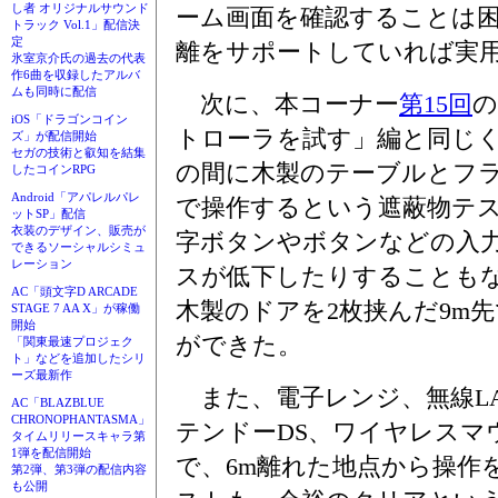
し者 オリジナルサウンド
ーム画面を確認することは
トラック Vol.1」配信決
定
離をサポートしていれば実
氷室京介氏の過去の代表
作6曲を収録したアルバ
ムも同時に配信
次に、本コーナー
第15回
の
iOS「ドラゴンコイン
トローラを試す」編と同じ
ズ」が配信開始
セガの技術と叡知を結集
の間に木製のテーブルとフラ
したコインRPG
Android「アパレルパレ
で操作するという遮蔽物テ
ットSP」配信
衣装のデザイン、販売が
字ボタンやボタンなどの入
できるソーシャルシミュ
レーション
スが低下したりすることも
AC「頭文字D ARCADE
木製のドアを2枚挟んだ9m
STAGE 7 AA X」が稼働
開始
ができた。
「関東最速プロジェク
ト」などを追加したシリ
ーズ最新作
また、電子レンジ、無線LA
AC「BLAZBLUE
CHRONOPHANTASMA」
テンドーDS、ワイヤレスマ
タイムリリースキャラ第
1弾を配信開始
で、6m離れた地点から操作
第2弾、第3弾の配信内容
も公開