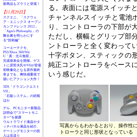
新商品もズラリと登場！
る。表面には電源スイッチ
【11月29日】
チャンネルスイッチと電池
スクエニ、「スクウェ
ア・エニックス オープン
り、コントローラの下部が
カンファレンス 2012」
「Agni's Philosophy」の
ただし、横幅とグリップ部
舞台裏を明らかにす
る“技術編”
ントローラと全く変わって
コーエーテクモ、
PS3/Xbox 360/Wii
十字ボタン、スティックの
U「真・北斗無双」
完成発表会を開催。ゲス
純正コントローラをベース
トに原哲夫氏やV6が登場
初映像化となる原作最終
いう感じだ。
章までを、爽快感重視で
描いたアクション大作！
3DS「ドラゴンクエスト
VII」
「石版システム」の続報
ほか
デル、PCモニター新製品
説明会で“スマートモニ
ター”を披露
ウルトラワイド液晶やタ
写真からもわかるとおり、操作性
ッチパネル液晶を紹介、
ゲーミングモニターの投
トローラと同じ形状となっている
入は見送り