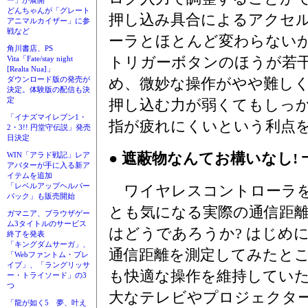
ー」が展開
どんちゃんが「グレート
押し込み具合によるアクセ
アニマルカイザー」に参
戦など
ーラとほとんど変わらない
角川書店、PS
トリガーボタンのほうが若
Vita「Fate/stay night
[Realta Nua]」
め、微妙な操作がやや難し
ダウンロード版の発売が
決定。体験版の配信も決
定
押し込む力が弱くてもしっ
「イナズマイレブン1・
指が疲れにくいという利点
2・3!! 円堂守伝説」発売
日決定
● 遮蔽物なんてお構いなし!
WIN「アラド戦記」レア
アバターが手に入る新ア
イテムを追加
「レベルアップヘルパー
ワイヤレスコントローラを
パック」も販売開始
とも気になる実際の通信距
ガマニア、ブラウザゲー
ム3タイトルのサービス
はどうであろうか? はじめ
終了を発表
「キングダムサーガ」、
通信距離を測定してみたとこ
「Webファントム・ブレ
イブ」、「ラングリッサ
も快適な操作を維持していた
ー・トライソード」の3
つ
大なテレビやプロジェクタ
「龍が如く5 夢、叶え