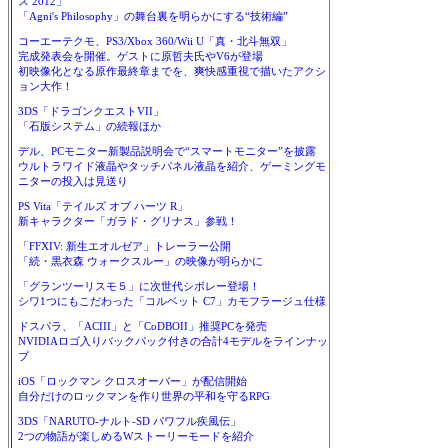
ス 2012」
「Agni's Philosophy」の舞台裏を明らかにする“技術編”
コーエーテクモ、PS3/Xbox 360/Wii U「真・北斗無双」
完成発表会を開催。ゲストに原哲夫氏やV6が登場
初映像化となる原作最終章までを、爽快感重視で描いたアクシ
ョン大作！
3DS「ドラゴンクエストVII」
「石版システム」の続報ほか
デル、PCモニター新製品説明会で“スマートモニター”を披露
ウルトラワイド液晶やタッチパネル液晶を紹介、ゲーミングモ
ニターの投入は見送り
PS Vita「テイルズ オブ ハーツ R」
新キャラクター「ガラド・グリナス」参戦！
「FFXIV: 新生エオルゼア」トレーラー公開
「続・黒衣森 ウォークスルー」の映像が明らかに
「グランツーリスモ５」に次世代シボレー登場！
シワ1つにもこだわった「コルベット C7」カモフラージュ仕様
ドスパラ、「ACIII」と「CoDBOII」推奨PCを発売
NVIDIAロゴ入りバックパック付きの合計4モデルをラインナッ
プ
iOS「ロックマン クロスオーバー」が配信開始
自分だけのロックマンを作り世界の平和を守るRPG
3DS「NARUTO-ナルト-SD パワフル疾風伝」
2つの物語が楽しめるWストーリーモードを紹介