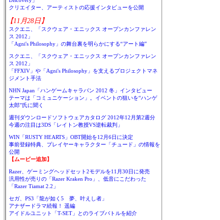
Discovery」
クリエイター、アーティストの応援インタビューを公開
【11月28日】
スクエニ、「スクウェア・エニックス オープンカンファレン
ス 2012」
「Agni's Philosophy」の舞台裏を明らかにする“アート編”
スクエニ、「スクウェア・エニックス オープンカンファレン
ス 2012」
「FFXIV」や「Agni's Philosophy」を支えるプロジェクトマネ
ジメント手法
NHN Japan「ハンゲームキャラバン 2012 冬」インタビュー
テーマは「コミュニケーション」。イベントの狙いを“ハンゲ
太郎”氏に聞く
週刊ダウンロードソフトウェアカタログ 2012年12月第2週分
今週の注目は3DS「レイトン教授VS逆転裁判」
WIN「RUSTY HEARTS」OBT開始を12月6日に決定
事前登録特典、プレイヤーキャラクター「チュード」の情報を
公開
【ムービー追加】
Razer、ゲーミングヘッドセット2モデルを11月30日に発売
汎用性が売りの「Razer Kraken Pro」、低音にこだわった
「Razer Tiamat 2.2」
セガ、PS3「龍が如く5 夢、叶えし者」
アナザードラマ続報！ 遥編
アイドルユニット「T-SET」とのライブバトルを紹介