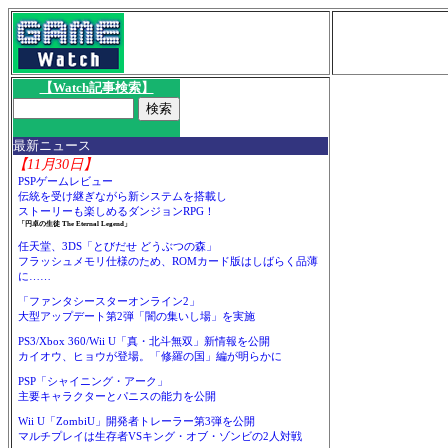
【Watch記事検索】
最新ニュース
【11月30日】
PSPゲームレビュー
伝統を受け継ぎながら新システムを搭載し
ストーリーも楽しめるダンジョンRPG！
「円卓の生徒 The Eternal Legend」
任天堂、3DS「とびだせ どうぶつの森」
フラッシュメモリ仕様のため、ROMカード版はしばらく品薄
に……
「ファンタシースターオンライン2」
大型アップデート第2弾「闇の集いし場」を実施
PS3/Xbox 360/Wii U「真・北斗無双」新情報を公開
カイオウ、ヒョウが登場。「修羅の国」編が明らかに
PSP「シャイニング・アーク」
主要キャラクターとパニスの能力を公開
Wii U「ZombiU」開発者トレーラー第3弾を公開
マルチプレイは生存者VSキング・オブ・ゾンビの2人対戦