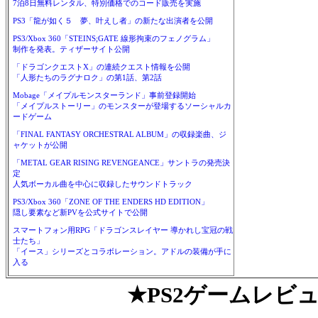
7泊8日無料レンタル、特別価格でのコード販売を実施
PS3「龍が如く５ 夢、叶えし者」の新たな出演者を公開
PS3/Xbox 360「STEINS;GATE 線形拘束のフェノグラム」
制作を発表。ティザーサイト公開
「ドラゴンクエストX」の連続クエスト情報を公開
「人形たちのラグナロク」の第1話、第2話
Mobage「メイプルモンスターランド」事前登録開始
「メイプルストーリー」のモンスターが登場するソーシャルカ
ードゲーム
「FINAL FANTASY ORCHESTRAL ALBUM」の収録楽曲、ジ
ャケットが公開
「METAL GEAR RISING REVENGEANCE」サントラの発売決
定
人気ボーカル曲を中心に収録したサウンドトラック
PS3/Xbox 360「ZONE OF THE ENDERS HD EDITION」
隠し要素など新PVを公式サイトで公開
スマートフォン用RPG「ドラゴンスレイヤー 導かれし宝冠の戦
士たち」
「イース」シリーズとコラボレーション。アドルの装備が手に
入る
★PS2ゲームレビ