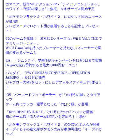
ガマニア、新作MOアクションRPG「ティアラ コンチェルト」
カワイイ＋“戦闘の楽しさ”に焦点。今冬サービス開始予定
「ポケモンブラック２・ホワイト２」にロケット団のニャース
が登場!!
テレビアニメでロケット団が復活することを記念しプレゼン
ト！
35のゲームを収録！「SIMPLEシリーズ for Wii U Vol.1 THE フ
ァミリーパーティー」
Wii U GamePadを持ったプレーヤーと持たないプレーヤーで展
開の変わるゲームも
EA、「シムシティ」早期予約キャンペーンを12月3日まで実施
Originで先行予約すると最大5,000円おトクに！
バンダイ、「FW GUNDAM CONVERGE - OPERATION
JABURO -」を12月に発売
ジャブローのMSをセットにしたデフォルメフィギュア8体セッ
ト
iOS「バーコードフットボーラー」が「のぼうの城」とタイア
ップ
ゲーム内にサッカー選手となった「のぼう様」が登場
「RESIDENT EVIL.NET」で12月に2つのイベントが開催
初のチーム戦「[3人チーム戦]狙いを定めろ！」ほか
「ポケモンブラック２・ホワイト２」の公式Wi-Fi大会が開催
イーブイとその進化形ポケモンのみが参加可能な「イーブイカ
ップ」