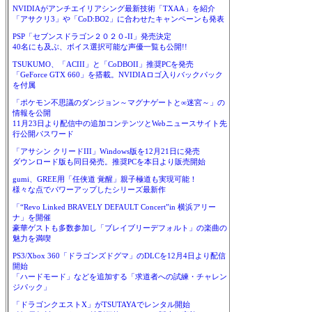
NVIDIAがアンチエイリアシング最新技術「TXAA」を紹介
「アサクリ3」や「CoD:BO2」に合わせたキャンペーンも発表
PSP「セブンスドラゴン２０２０-II」発売決定
40名にも及ぶ、ボイス選択可能な声優一覧も公開!!
TSUKUMO、「ACIII」と「CoDBOII」推奨PCを発売
「GeForce GTX 660」を搭載。NVIDIAロゴ入りバックパック
を付属
「ポケモン不思議のダンジョン～マグナゲートと∞迷宮～」の
情報を公開
11月23日より配信中の追加コンテンツとWebニュースサイト先
行公開パスワード
「アサシン クリードIII」Windows版を12月21日に発売
ダウンロード版も同日発売。推奨PCを本日より販売開始
gumi、GREE用「任侠道 覚醒」親子極道も実現可能！
様々な点でパワーアップしたシリーズ最新作
「“Revo Linked BRAVELY DEFAULT Concert”in 横浜アリー
ナ」を開催
豪華ゲストも多数参加し「ブレイブリーデフォルト」の楽曲の
魅力を満喫
PS3/Xbox 360「ドラゴンズドグマ」のDLCを12月4日より配信
開始
「ハードモード」などを追加する「求道者への試練・チャレン
ジパック」
「ドラゴンクエストX」がTSUTAYAでレンタル開始