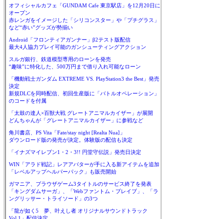
オフィシャルカフェ「GUNDAM Cafe 東京駅店」を12月20日に
オープン
赤レンガをイメージした「シリコンスター」や「プチグラス」
など“赤い”グッズが勢揃い
Android「フロンティアガンナー」β2テスト版配信
最大4人協力プレイ可能のガンシューティングアクション
スルガ銀行、鉄道模型専用のローンを発売
“趣味”に特化した、500万円まで借り入れ可能なローン
「機動戦士ガンダム EXTREME VS. PlayStation3 the Best」発売
決定
新規DLCを同時配信、初回生産版に「バトルオペレーション」
のコードを付属
「太鼓の達人×百獣大戦 グレートアニマルカイザー」が展開
どんちゃんが「グレートアニマルカイザー」に参戦など
角川書店、PS Vita「Fate/stay night [Realta Nua]」
ダウンロード版の発売が決定。体験版の配信も決定
「イナズマイレブン1・2・3!! 円堂守伝説」発売日決定
WIN「アラド戦記」レアアバターが手に入る新アイテムを追加
「レベルアップヘルパーパック」も販売開始
ガマニア、ブラウザゲーム3タイトルのサービス終了を発表
「キングダムサーガ」、「Webファントム・ブレイブ」、「ラ
ングリッサー・トライソード」の3つ
「龍が如く5 夢、叶えし者 オリジナルサウンドトラック
Vol.1」配信決定