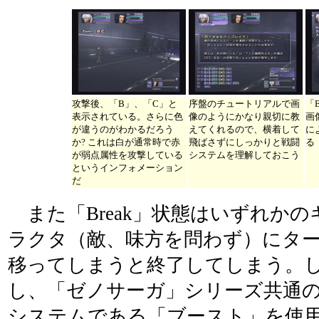
攻撃後、「B」、「C」と
序盤のチュートリアルで画
「
表示されている。さらに色
像のようにかなり親切に教
画
が違うのがわかるだろう
えてくれるので、横着して
に
か? これは白が通常時で赤
飛ばさずにしっかりと戦闘
る
が弱点属性を攻撃している
システムを理解しておこう
というインフォメーション
だ
また「Break」状態はいずれかの
ラクタ（敵、味方を問わず）にタ
移ってしまうと終了してしまう。
し、「ゼノサーガ」シリーズ共通
システムである「ブースト」を使