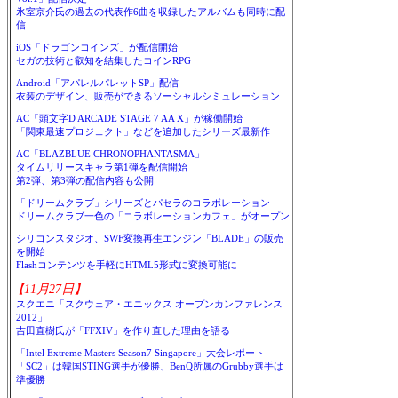
氷室京介氏の過去の代表作6曲を収録したアルバムも同時に配
信
iOS「ドラゴンコインズ」が配信開始
セガの技術と叡知を結集したコインRPG
Android「アパレルパレットSP」配信
衣装のデザイン、販売ができるソーシャルシミュレーション
AC「頭文字D ARCADE STAGE 7 AA X」が稼働開始
「関東最速プロジェクト」などを追加したシリーズ最新作
AC「BLAZBLUE CHRONOPHANTASMA」
タイムリリースキャラ第1弾を配信開始
第2弾、第3弾の配信内容も公開
「ドリームクラブ」シリーズとパセラのコラボレーション
ドリームクラブ一色の「コラボレーションカフェ」がオープン
シリコンスタジオ、SWF変換再生エンジン「BLADE」の販売
を開始
Flashコンテンツを手軽にHTML5形式に変換可能に
【11月27日】
スクエニ「スクウェア・エニックス オープンカンファレンス
2012」
吉田直樹氏が「FFXIV」を作り直した理由を語る
「Intel Extreme Masters Season7 Singapore」大会レポート
「SC2」は韓国STING選手が優勝、BenQ所属のGrubby選手は
準優勝