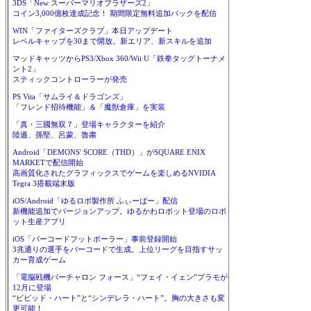
3DS「New スーパーマリオブラザーズ2」
コイン3,000億枚達成記念！ 期間限定無料追加パックを配信
WIN「ファイターズクラブ」本日アップデート
レベルキャップを30まで開放。新エリア、新スキルを追加
マッドキャッツからPS3/Xbox 360/Wii U「鉄拳タッグトーナメ
ント2」
スティックコントローラーが発売
PS Vita「サムライ＆ドラゴンズ」
「フレンド招待機能」＆「魔獣倉庫」を実装
「真・三國無双７」登場キャラクターを紹介
陸遜、孫堅、呂蒙、魯粛
Android「DEMONS' SCORE（THD）」がSQUARE ENIX
MARKETで配信開始
高画質化されたグラフィックスでゲームを楽しめるNVIDIA
Tegra 3搭載端末版
iOS/Android「ゆるロボ製作所 ふぃーばー」配信
新機能追加でバージョンアップ。ゆるかわロボット登場のロボ
ット生産アプリ
iOS「バーコードフットボーラー」事前登録開始
3兆通りの選手をバーコードで生成。上位リーグを目指すサッ
カー育成ゲーム
「電脳戦機バーチャロン フォース」“フェイ・イェン”プラモが
12月に登場
“ビビッド・ハート”と“シンデレラ・ハート”。胸の大きさも変
更可能！