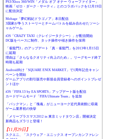
PS3/Xbox 360/WIN「メダル オブ オナー ウォーファイター」
映画「ゼロ・ダーク・サーティ」とのコラボパックを12月19日
に配信決定
Mobage「夢幻戦紀ドラゴノア」本日配信
3国家が争うストーリーとチームバトルを組み合わせたソーシ
ャルゲーム
iOS「CRAZY TAXI（クレイジータクシー）」が配信開始
DC版をベースに制作、タッチ操作や傾き操作を採用
「雀龍門3」のアップデート「真・雀龍門」を2013年1月15日
に延期
理由は「さらなるクオリティ向上のため」。リーグモード終了
時期も延期
Android向け「SQUARE ENIX MARKET」で1周年記念キャン
ペーンを開始
ゲームアプリの割引販売や新規会員登録者へのポイントプレゼ
ントほか
iOS「FIFA 13 by EA SPORTS」アップデート版を配信
カードゲームモード「FIFA Ultimate Team」を追加
「パックマン」と「塊魂」がニューヨーク近代美術館に収蔵
ゲーム業界初の快挙
「メリープラスマス2012 in 東京ミッドタウン店」開催決定
新商品もズラリと登場！
【11月29日】
スクエニ、「スクウェア・エニックス オープンカンファレン