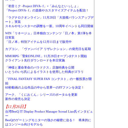
「初音ミク -Project DIVA- f」×「みんなといっしょ」
「Project DIVA- f」の楽曲やカスタマイズアイテムを配信！
「ラグナロクオンライン」11月28日「大規模バランスアップデ
ート」実装
スキルやモンスターの調整を一新。10周年イベントも同日開催
WIN「リネージュ」日本独自コンテンツ「日ノ本」第1弾を本
日実装
「日ノ本」特別アイテムを12月11日まで販売中
カプコン、「ヴァンパイア リザレクション」の発売日を延期
MMORPG「聖剣ONLINE」11月28日オープンβテスト開始
クライアント先行ダウンロードを本日実施
「神様と運命革命のパラドクス」店舗特典を公開
いとうのいぢ氏によるイラストを使用した特典がズラリ
「FINAL FANTASY SUPER FAN コンテスト」の一般投票が開
始
60秒動画の上位作品の中から世界一のFFファンを決定！
アーク、「くにおくん」シリーズのポータルを更新
新作の発売も決定
【11月26日】
台湾BenQ IT Display Product Manager Scread Liao氏インタビュ
ー
BenQのゲーミングモニターの強さの秘密に迫る！ 将来的に
はコンソール向けモデルも