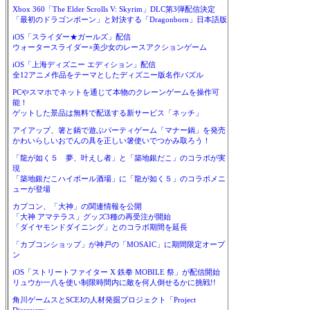
Xbox 360「The Elder Scrolls V: Skyrim」DLC第3弾配信決定
「最初のドラゴンボーン」と対決する「Dragonborn」日本語版
iOS「スライダー★ガールズ」配信
ウォータースライダー×美少女のレースアクションゲーム
iOS「上海ディズニー エディション」配信
全12アニメ作品をテーマとしたディズニー版名作パズル
PCやスマホでネットを通じて本物のクレーンゲームを操作可
能！
ゲットした景品は無料で配送する新サービス「ネッチ」
アイアップ、箸と鍋で遊ぶパーティゲーム「マナー鍋」を発売
かわいらしいおでんの具を正しい箸使いでつかみ取ろう！
「龍が如く５ 夢、叶えし者」と「築地銀だこ」のコラボが実
現
「築地銀だこハイボール酒場」に「龍が如く５」のコラボメニ
ューが登場
カプコン、「大神」の関連情報を公開
「大神 アマテラス」グッズ3種の再受注が開始
「ダイヤモンドダイニング」とのコラボ期間を延長
「カプコンショップ」が神戸の「MOSAIC」に期間限定オープ
ン
iOS「ストリートファイター X 鉄拳 MOBILE 祭」が配信開始
リュウか一八を使い制限時間内に敵を何人倒せるかに挑戦!!
角川ゲームスとSCEJの人材発掘プロジェクト「Project