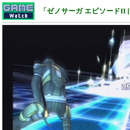
「ゼノサーガ エピソードII 