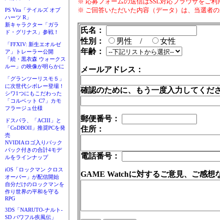
※ 応募フォームの送信はSSL対応ブラウザをご
※ ご回答いただいた内容（データ）は、当選者
PS Vita「テイルズ オブ
ハーツ R」
新キャラクター「ガラ
氏名：
ド・グリナス」参戦！
性別：
男性 /
女性
「FFXIV: 新生エオルゼ
年齢：
ア」トレーラー公開
「続・黒衣森 ウォークス
ルー」の映像が明らかに
メールアドレス：
「グランツーリスモ５」
に次世代シボレー登場！
確認のために、もう一度入力してくだ
シワ1つにもこだわった
「コルベット C7」カモ
フラージュ仕様
郵便番号：
ドスパラ、「ACIII」と
「CoDBOII」推奨PCを発
住所：
売
NVIDIAロゴ入りバック
パック付きの合計4モデ
電話番号：
ルをラインナップ
iOS「ロックマン クロス
GAME Watchに対するご意見、ご感
オーバー」が配信開始
自分だけのロックマンを
作り世界の平和を守る
RPG
3DS「NARUTO-ナルト-
SD パワフル疾風伝」