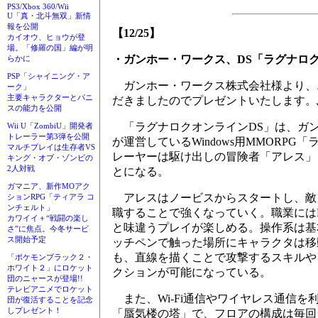
PS3/Xbox 360/Wii
U「真・北斗無双」新情
報を公開
【12/25】
カイオウ、ヒョウが登
場。「修羅の国」編が明
・ガンホー・ワークス、DS「ラグナロ
らかに
PSP「シャイニング・ア
ガンホー・ワークス株式会社様より、ニ
ーク」
主要キャラクターとパニ
だきましたのでプレゼントいたします。
スの能力を公開
「ラグナロクオンラインDS」は、ガ
Wii U「ZombiU」開発者
トレーラー第3弾を公開
が運営しているWindows用MMORP
マルチプレイは生存者VS
レーヤーは駆け出しの冒険者「アレス」
キング・オブ・ゾンビの
2人対戦
とになる。
ガマニア、新作MOアク
アレスはノービスからスタートし、敵を
ションRPG「ティアラ コ
ンチェルト」
職することで強くなっていく。職業にはD
カワイイ＋“戦闘の楽し
と味違うプレイが楽しめる。操作系は基
さ”に焦点。今冬サービ
ス開始予定
ッチペンで触った場所にキャラクタは移
も、直線を描くことで攻撃するスキルや
「ポケモンブラック２・
ホワイト２」にロケット
クションが可能になっている。
団のニャースが登場!!
テレビアニメでロケット
また、Wi-Fi通信やワイヤレス通信を
団が復活することを記念
しプレゼント！
「蜃気楼の塔」で、フロアの構成は毎回