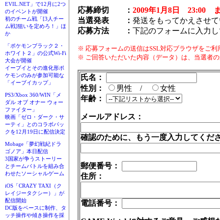
EVIL.NET」で12月に2つ
応募締切 ：
2009年1月8日 23:00 
のイベントが開催
初のチーム戦「[3人チー
当選発表 ：
発送をもってかえさせて
ム戦]狙いを定めろ！」ほ
応募方法 ：
下記のフォームに入力し
か
「ポケモンブラック２・
※ 応募フォームの送信はSSL対応ブラウザをご
ホワイト２」の公式Wi-Fi
※ ご回答いただいた内容（データ）は、当選者
大会が開催
イーブイとその進化形ポ
ケモンのみが参加可能な
氏名：
「イーブイカップ」
性別：
男性 /
女性
PS3/Xbox 360/WIN「メ
年齢：
ダル オブ オナー ウォー
ファイター」
メールアドレス：
映画「ゼロ・ダーク・サ
ーティ」とのコラボパッ
クを12月19日に配信決定
確認のために、もう一度入力してくだ
Mobage「夢幻戦紀ドラ
ゴノア」本日配信
3国家が争うストーリー
郵便番号：
とチームバトルを組み合
わせたソーシャルゲーム
住所：
iOS「CRAZY TAXI（ク
レイジータクシー）」が
配信開始
電話番号：
DC版をベースに制作、タ
ッチ操作や傾き操作を採