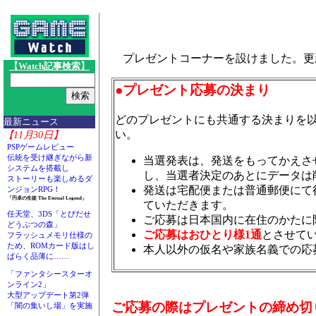
プレゼントコーナーを設けました。更
【Watch記事検索】
●プレゼント応募の決まり
どのプレゼントにも共通する決まりを
最新ニュース
い。
【11月30日】
PSPゲームレビュー
伝統を受け継ぎながら新
当選発表は、発送をもってかえさ
システムを搭載し
し、当選者決定のあとにデータは
ストーリーも楽しめるダ
発送は宅配便または普通郵便にて
ンジョンRPG！
「円卓の生徒 The Eternal Legend」
ていただきます。
任天堂、3DS「とびだせ
ご応募は日本国内に在住のかたに
どうぶつの森」
ご応募はおひとり様1通
とさせて
フラッシュメモリ仕様の
ため、ROMカード版はし
本人以外の仮名や家族名義での応
ばらく品薄に……
「ファンタシースターオ
ンライン2」
大型アップデート第2弾
ご応募の際はプレゼントの締め切
「闇の集いし場」を実施