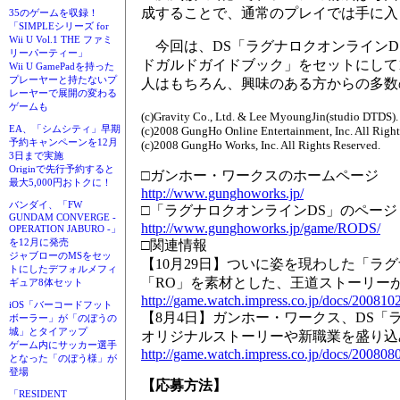
成することで、通常のプレイでは手に入
35のゲームを収録！
「SIMPLEシリーズ for
Wii U Vol.1 THE ファミ
今回は、DS「ラグナロクオンラインD
リーパーティー」
ドガルドガイドブック」をセットにして
Wii U GamePadを持った
プレーヤーと持たないプ
人はもちろん、興味のある方からの多数
レーヤーで展開の変わる
ゲームも
(c)Gravity Co., Ltd. & Lee MyoungJin(studio DTDS). 
EA、「シムシティ」早期
(c)2008 GungHo Online Entertainment, Inc. All Right
予約キャンペーンを12月
(c)2008 GungHo Works, Inc. All Rights Reserved.
3日まで実施
Originで先行予約すると
□ガンホー・ワークスのホームページ
最大5,000円おトクに！
http://www.gunghoworks.jp/
バンダイ、「FW
□「ラグナロクオンラインDS」のページ
GUNDAM CONVERGE -
http://www.gunghoworks.jp/game/RODS/
OPERATION JABURO -」
を12月に発売
□関連情報
ジャブローのMSをセッ
【10月29日】ついに姿を現わした「ラ
トにしたデフォルメフィ
「RO」を素材とした、王道ストーリーが
ギュア8体セット
http://game.watch.impress.co.jp/docs/200810
iOS「バーコードフット
【8月4日】ガンホー・ワークス、DS「
ボーラー」が「のぼうの
城」とタイアップ
オリジナルストーリーや新職業を盛り込
ゲーム内にサッカー選手
http://game.watch.impress.co.jp/docs/200808
となった「のぼう様」が
登場
【応募方法】
「RESIDENT