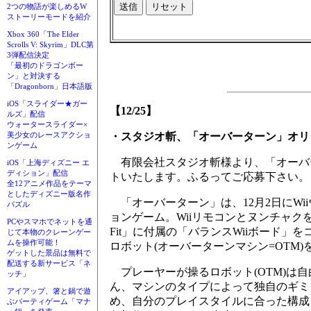
2つの物語が楽しめるW
ストーリーモードを紹介
Xbox 360「The Elder
Scrolls V: Skyrim」DLC第
3弾配信決定
「最初のドラゴンボー
ン」と対決する
「Dragonborn」日本語版
iOS「スライダー★ガー
【12/25】
ルズ」配信
ウォータースライダー×
美少女のレースアクショ
・スタジオ斬、「オーバーターン」オリ
ンゲーム
有限会社スタジオ斬様より、「オーバ
iOS「上海ディズニー エ
ディション」配信
トいたします。ふるってご応募下さい。
全12アニメ作品をテーマ
としたディズニー版名作
「オーバーターン」は、12月2日にWi
パズル
ョンゲーム。Wiiリモコンとヌンチャク
PCやスマホでネットを通
Fit」に付属の「バランスWiiボード
じて本物のクレーンゲー
ムを操作可能！
ロボット(オーバーターンマシン=OTM
ゲットした景品は無料で
配送する新サービス「ネ
プレーヤーが操るロボット(OTM)は
ッチ」
ん、マシンのタイプによって独自のギミ
アイアップ、箸と鍋で遊
め、自分のプレイスタイルに合った構成
ぶパーティゲーム「マナ