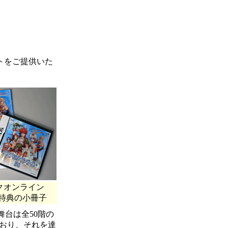
トをご提供いた
クオンライン
回特典の小冊子
舞台は全50階の
おり、それを達