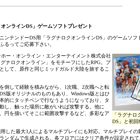
クオンラインDS」ゲームソフトプレゼント
ンテンドーDS用「ラグナロクオンラインDS」のゲームソフ
ふるってご応募下さい。
ンホー・オンライン・エンターテイメント株式会社
G「ラグナロクオンライン」をモチーフにしたRPG。プ
として、原作と同じミッドガルド大陸を旅するこ
倒して経験を積みながら、1次職、2次職へと転
S版オリジナルのものもあり、Windows版とはひ
本的にタッチペンで行なうようになっており、タ
動し、触った場所に敵がいれば攻撃する。他に
、円を描いてそこに範囲攻撃するなど、多彩なア
「ラグナロ
DS」と初
利用した最大3人によるマルチプレイにも対応。マルチプレイの
ランダムで生成される。各フロアにはクリア条件が設定されて