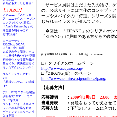
新商品もズラリと登場！
サービス展開はまだまだ先の話で、ゲ
【11月29日】
の、公式サイトには本作のコンセプトア
スクエニ、「スクウェ
ーズやスパイクの「侍道」シリーズを開
ア・エニックス オープン
じられるイラストが並んでいる。
カンファレンス 2012」
「Agni's Philosophy」の
舞台裏を明らかにす
今回は、「ZIPANG」のシリアルナン
る“技術編”
「ZIPANG」に興味のある方からの多
コーエーテクモ、
PS3/Xbox 360/Wii
U「真・北斗無双」
完成発表会を開催。ゲス
(C) 2008 ACQUIRE Corp. All rights reserved.
トに原哲夫氏やV6が登場
初映像化となる原作最終
□アクワイアのホームページ
章までを、爽快感重視で
描いたアクション大作！
http://www.acquire.co.jp/
□「ZIPANG(仮)」のページ
3DS「ドラゴンクエスト
VII」
http://www.acquire.co.jp/online/zipang/
「石版システム」の続報
ほか
【応募方法】
デル、PCモニター新製品
説明会で“スマートモニ
応募締切 ：
2009年1月8日 23:00 
ター”を披露
当選発表 ：
発送をもってかえさせて
ウルトラワイド液晶やタ
応募方法 ：
下記のフォームに入力し
ッチパネル液晶を紹介、
ゲーミングモニターの投
入は見送り