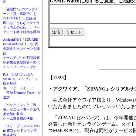
GAME Watchに対するご意見、ご感
用
「雀龍門3」のアップデ
ート「真・雀龍門」を
2013年1月15日に延期
理由は「さらなるクオリ
ティ向上のため」。リー
グモード終了時期も延期
Android向け「SQUARE
ENIX MARKET」で1周
年記念キャンペーンを開
始
ゲームアプリの割引販売
や新規会員登録者へのポ
イントプレゼントほか
iOS「FIFA 13 by EA
【12/25】
SPORTS」アップデート
版を配信
カードゲームモード
・アクワイア、「ZIPANG」シリアル
「FIFA Ultimate Team」を
追加
株式会社アクワイア様より、Windows
「パックマン」と「塊
いただきましたのでプレゼントいたしま
魂」がニューヨーク近代
美術館に収蔵
「ZIPANG (ジパング)」は、今年開
ゲーム業界初の快挙
発表した新作オンラインゲーム。タイト
「メリープラスマス2012
つMMORPGで、現在は同社がサービ
in 東京ミッドタウン店」
開催決定