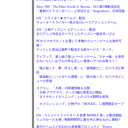
Xbox 360「The Elder Scrolls V: Skyrim」DLC第3弾配信決定
「最初のドラゴンボーン」と対決する「Dragonborn」日本語版
iOS「スライダー★ガールズ」配信
ウォータースライダー×美少女のレースアクションゲーム
iOS「上海ディズニー エディション」配信
全12アニメ作品をテーマとしたディズニー版名作パズル
PCやスマホでネットを通じて本物のクレーンゲームを操作可
能！
ゲットした景品は無料で配送する新サービス「ネッチ」
アイアップ、箸と鍋で遊ぶパーティゲーム「マナー鍋」を発売
かわいらしいおでんの具を正しい箸使いでつかみ取ろう！
「龍が如く５ 夢、叶えし者」と「築地銀だこ」のコラボが実
現
「築地銀だこハイボール酒場」に「龍が如く５」のコラボメニ
ューが登場
カプコン、「大神」の関連情報を公開
「大神 アマテラス」グッズ3種の再受注が開始
「ダイヤモンドダイニング」とのコラボ期間を延長
「カプコンショップ」が神戸の「MOSAIC」に期間限定オープ
ン
iOS「ストリートファイター X 鉄拳 MOBILE 祭」が配信開始
リュウか一八を使い制限時間内に敵を何人倒せるかに挑戦!!
角川ゲームスとSCEJの人材発掘プロジェクト「Project