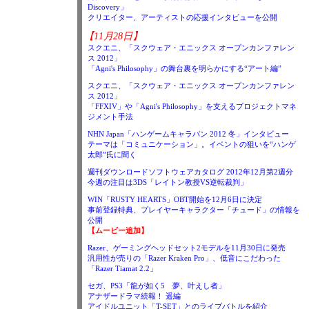
Discovery」
クリエイター、アーティストの応援インタビューを公開
【11月28日】
スクエニ、「スクウェア・エニックス オープンカンファレン
ス 2012」
「Agni's Philosophy」の舞台裏を明らかにする“アート編”
スクエニ、「スクウェア・エニックス オープンカンファレン
ス 2012」
「FFXIV」や「Agni's Philosophy」を支えるプロジェクトマネ
ジメント手法
NHN Japan「ハンゲームキャラバン 2012 冬」インタビュー
テーマは「コミュニケーション」。イベントの狙いを“ハンゲ
太郎”氏に聞く
週刊ダウンロードソフトウェアカタログ 2012年12月第2週分
今週の注目は3DS「レイトン教授VS逆転裁判」
WIN「RUSTY HEARTS」OBT開始を12月6日に決定
事前登録特典、プレイヤーキャラクター「チュード」の情報を
公開
【ムービー追加】
Razer、ゲーミングヘッドセット2モデルを11月30日に発売
汎用性が売りの「Razer Kraken Pro」、低音にこだわった
「Razer Tiamat 2.2」
セガ、PS3「龍が如く5 夢、叶えし者」
アナザードラマ続報！ 遥編
アイドルユニット「T-SET」とのライブバトルを紹介