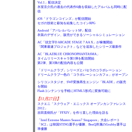
Vol.1」配信決定
氷室京介氏の過去の代表作6曲を収録したアルバムも同時に配
信
iOS「ドラゴンコインズ」が配信開始
セガの技術と叡知を結集したコインRPG
Android「アパレルパレットSP」配信
衣装のデザイン、販売ができるソーシャルシミュレーション
AC「頭文字D ARCADE STAGE 7 AA X」が稼働開始
「関東最速プロジェクト」などを追加したシリーズ最新作
AC「BLAZBLUE CHRONOPHANTASMA」
タイムリリースキャラ第1弾を配信開始
第2弾、第3弾の配信内容も公開
「ドリームクラブ」シリーズとパセラのコラボレーション
ドリームクラブ一色の「コラボレーションカフェ」がオープン
シリコンスタジオ、SWF変換再生エンジン「BLADE」の販売
を開始
Flashコンテンツを手軽にHTML5形式に変換可能に
【11月27日】
スクエニ「スクウェア・エニックス オープンカンファレンス
2012」
吉田直樹氏が「FFXIV」を作り直した理由を語る
「Intel Extreme Masters Season7 Singapore」大会レポート
「SC2」は韓国STING選手が優勝、BenQ所属のGrubby選手は
準優勝