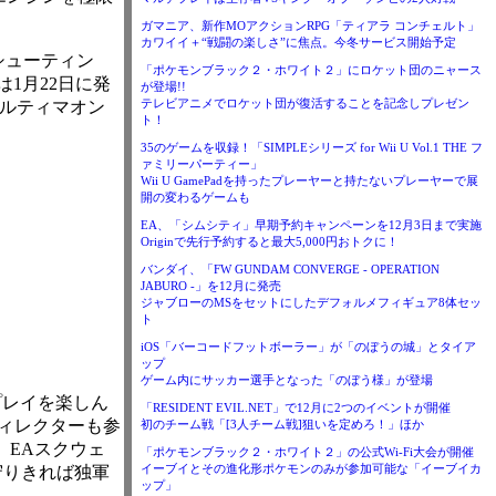
ガマニア、新作MOアクションRPG「ティアラ コンチェルト」
カワイイ＋“戦闘の楽しさ”に焦点。今冬サービス開始予定
ンシューティン
「ポケモンブラック２・ホワイト２」にロケット団のニャース
1月22日に発
が登場!!
テレビアニメでロケット団が復活することを記念しプレゼン
「ウルティマオン
ト！
35のゲームを収録！「SIMPLEシリーズ for Wii U Vol.1 THE フ
ァミリーパーティー」
Wii U GamePadを持ったプレーヤーと持たないプレーヤーで展
開の変わるゲームも
EA、「シムシティ」早期予約キャンペーンを12月3日まで実施
Originで先行予約すると最大5,000円おトクに！
バンダイ、「FW GUNDAM CONVERGE - OPERATION
JABURO -」を12月に発売
ジャブローのMSをセットにしたデフォルメフィギュア8体セッ
ト
iOS「バーコードフットボーラー」が「のぼうの城」とタイア
ップ
ゲーム内にサッカー選手となった「のぼう様」が登場
プレイを楽しん
「RESIDENT EVIL.NET」で12月に2つのイベントが開催
ディレクターも参
初のチーム戦「[3人チーム戦]狙いを定めろ！」ほか
、EAスクウェ
「ポケモンブラック２・ホワイト２」の公式Wi-Fi大会が開催
イーブイとその進化形ポケモンのみが参加可能な「イーブイカ
守りきれば独軍
ップ」