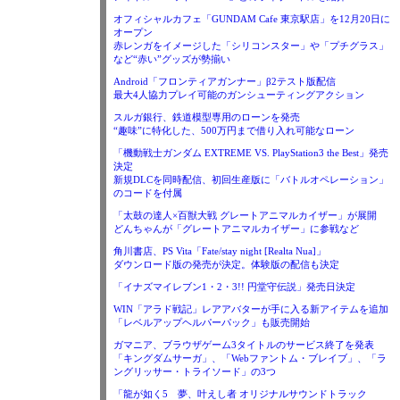
オフィシャルカフェ「GUNDAM Cafe 東京駅店」を12月20日に
オープン
赤レンガをイメージした「シリコンスター」や「プチグラス」
など“赤い”グッズが勢揃い
Android「フロンティアガンナー」β2テスト版配信
最大4人協力プレイ可能のガンシューティングアクション
スルガ銀行、鉄道模型専用のローンを発売
“趣味”に特化した、500万円まで借り入れ可能なローン
「機動戦士ガンダム EXTREME VS. PlayStation3 the Best」発売
決定
新規DLCを同時配信、初回生産版に「バトルオペレーション」
のコードを付属
「太鼓の達人×百獣大戦 グレートアニマルカイザー」が展開
どんちゃんが「グレートアニマルカイザー」に参戦など
角川書店、PS Vita「Fate/stay night [Realta Nua]」
ダウンロード版の発売が決定。体験版の配信も決定
「イナズマイレブン1・2・3!! 円堂守伝説」発売日決定
WIN「アラド戦記」レアアバターが手に入る新アイテムを追加
「レベルアップヘルパーパック」も販売開始
ガマニア、ブラウザゲーム3タイトルのサービス終了を発表
「キングダムサーガ」、「Webファントム・ブレイブ」、「ラ
ングリッサー・トライソード」の3つ
「龍が如く5 夢、叶えし者 オリジナルサウンドトラック