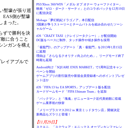
PS3/Xbox 360/WIN「メダル オブ オナー ウォーファイター」
映画「ゼロ・ダーク・サーティ」とのコラボパックを12月19日
深い塹壕が張り巡
に配信決定
EAS側が塹壕
Mobage「夢幻戦紀ドラゴノア」本日配信
しまった。
3国家が争うストーリーとチームバトルを組み合わせたソーシ
ャルゲーム
足らずで勝利を決
iOS「CRAZY TAXI（クレイジータクシー）」が配信開始
ど敵に合うこと
DC版をベースに制作、タッチ操作や傾き操作を採用
シンガンを構え
「雀龍門3」のアップデート「真・雀龍門」を2013年1月15日
に延期
理由は「さらなるクオリティ向上のため」。リーグモード終了
時期も延期
プレイアブルで
Android向け「SQUARE ENIX MARKET」で1周年記念キャン
ペーンを開始
ゲームアプリの割引販売や新規会員登録者へのポイントプレゼ
ントほか
iOS「FIFA 13 by EA SPORTS」アップデート版を配信
カードゲームモード「FIFA Ultimate Team」を追加
「パックマン」と「塊魂」がニューヨーク近代美術館に収蔵
ゲーム業界初の快挙
「メリープラスマス2012 in 東京ミッドタウン店」開催決定
新商品もズラリと登場！
【11月29日】
スクエニ、「スクウェア・エニックス オープンカンファレン