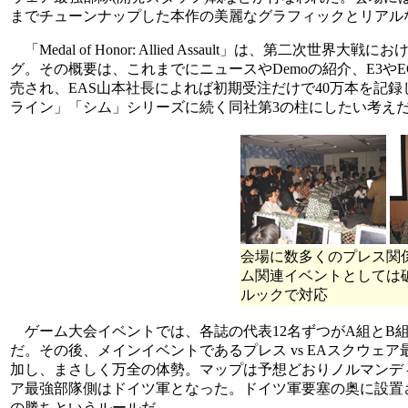
までチューンナップした本作の美麗なグラフィックとリアル
「Medal of Honor: Allied Assault」は、第
グ。その概要は、これまでにニュースやDemoの紹介、E3や
売され、EAS山本社長によれば初期受注だけで40万本を記録したという。E
ライン」「シム」シリーズに続く同社第3の柱にしたい考え
会場に数多くのプレス関係
ム関連イベントとしては
ルックで対応
ゲーム大会イベントでは、各誌の代表12名ずつがA組とB
だ。その後、メインイベントであるプレス vs EAスクウェ
加し、まさしく万全の体勢。マップは予想どおりノルマンディ
ア最強部隊側はドイツ軍となった。ドイツ軍要塞の奥に設置
の勝ちというルールだ。