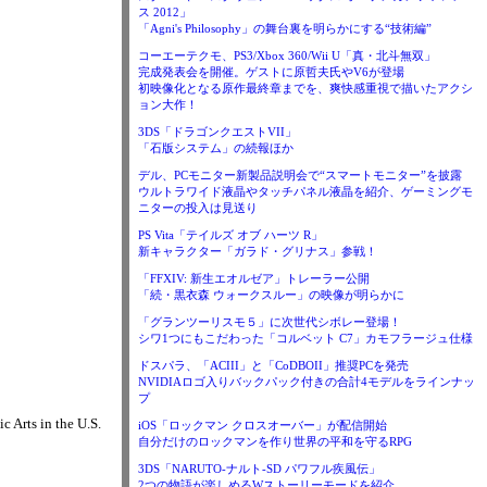
ス 2012」
「Agni's Philosophy」の舞台裏を明らかにする“技術編”
コーエーテクモ、PS3/Xbox 360/Wii U「真・北斗無双」
完成発表会を開催。ゲストに原哲夫氏やV6が登場
初映像化となる原作最終章までを、爽快感重視で描いたアクシ
ョン大作！
3DS「ドラゴンクエストVII」
「石版システム」の続報ほか
デル、PCモニター新製品説明会で“スマートモニター”を披露
ウルトラワイド液晶やタッチパネル液晶を紹介、ゲーミングモ
ニターの投入は見送り
PS Vita「テイルズ オブ ハーツ R」
新キャラクター「ガラド・グリナス」参戦！
「FFXIV: 新生エオルゼア」トレーラー公開
「続・黒衣森 ウォークスルー」の映像が明らかに
「グランツーリスモ５」に次世代シボレー登場！
シワ1つにもこだわった「コルベット C7」カモフラージュ仕様
ドスパラ、「ACIII」と「CoDBOII」推奨PCを発売
NVIDIAロゴ入りバックパック付きの合計4モデルをラインナッ
プ
 Arts in the U.S.
iOS「ロックマン クロスオーバー」が配信開始
自分だけのロックマンを作り世界の平和を守るRPG
3DS「NARUTO-ナルト-SD パワフル疾風伝」
2つの物語が楽しめるWストーリーモードを紹介