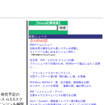
I
【Watch記事検索】
最新ニュース
【11月30日】
PSPゲームレビュー
伝統を受け継ぎながら新システムを搭載し
ストーリーも楽しめるダンジョンRPG！
「円卓の生徒 The Eternal Legend」
任天堂、3DS「とびだせ どうぶつの森」
フラッシュメモリ仕様のため、ROMカード版はしばらく品薄
に……
「ファンタシースターオンライン2」
大型アップデート第2弾「闇の集いし場」を実施
PS3/Xbox 360/Wii U「真・北斗無双」新情報を公開
カイオウ、ヒョウが登場。「修羅の国」編が明らかに
PSP「シャイニング・アーク」
日発売予定の
主要キャラクターとパニスの能力を公開
ス vs EAスク
Wii U「ZombiU」開発者トレーラー第3弾を公開
」エンジンを極限
マルチプレイは生存者VSキング・オブ・ゾンビの2人対戦