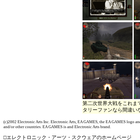
第二次世界大戦をこれま
タリーファンなら間違い
(c)2002 Electronic Arts Inc. Electronic Arts, EA GAMES, the EA GAMES logo and M
and/or other countries. EA GAMES is and Electronic Arts brand.
□エレクトロニック・アーツ・スクウェアのホームページ