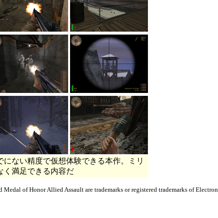
でにない精度で仮想体験できる本作。ミリ
なく満足できる内容だ
edal of Honor Allied Assault are trademarks or registered trademarks of Electronic