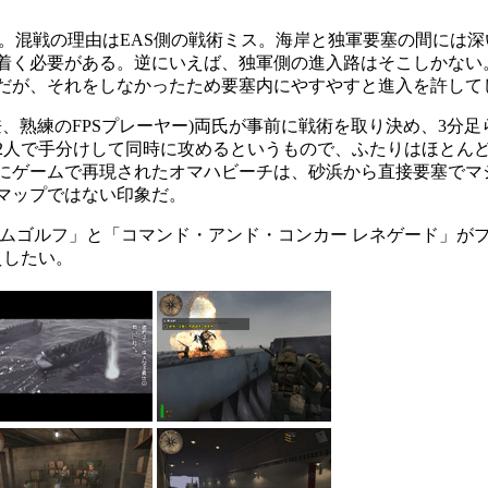
。混戦の理由はEAS側の戦術ミス。海岸と独軍要塞の間には
着く必要がある。逆にいえば、独軍側の進入路はそこしかない。
だが、それをしなかったため要塞内にやすやすと進入を許して
、熟練のFPSプレーヤー)両氏が事前に戦術を取り決め、3分
2人で手分けして同時に攻めるというもので、ふたりはほとん
にゲームで再現されたオマハビーチは、砂浜から直接要塞でマ
マップではない印象だ。
ムゴルフ」と「コマンド・アンド・コンカー レネゲード」が
えしたい。