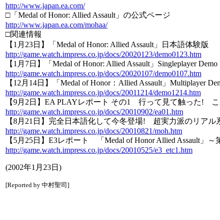
http://www.japan.ea.com/
□「Medal of Honor: Allied Assault」の公式ページ
http://www.japan.ea.com/mohaa/
□関連情報
【1月23日】「Medal of Honor: Allied Assault」日本語体験版
http://game.watch.impress.co.jp/docs/20020123/demo0123.htm
【1月7日】「Medal of Honor: Allied Assault」Singleplayer Demo
http://game.watch.impress.co.jp/docs/20020107/demo0107.htm
【12月14日】「Medal of Honor：Allied Assault」Multiplayer De
http://game.watch.impress.co.jp/docs/20011214/demo1214.htm
【9月2日】EA PLAYレポート その1 行って見て触った! これがMed
http://game.watch.impress.co.jp/docs/20010902/ea01.htm
【8月21日】完全日本語化して今冬登場! 超実力派のリアル系FPS「Medal 
http://game.watch.impress.co.jp/docs/20010821/moh.htm
【5月25日】E3レポート 「Medal of Honor Allied A
http://game.watch.impress.co.jp/docs/20010525/e3_etc1.htm
(2002年1月23日)
[Reported by 中村聖司]