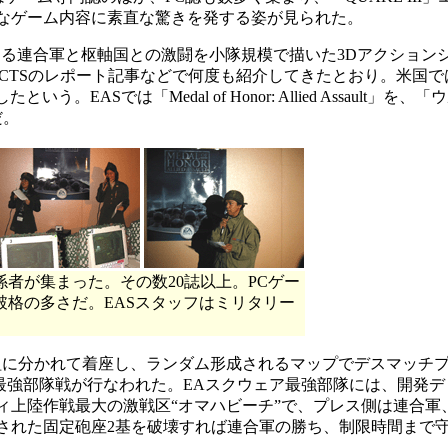
なゲーム内容に素直な驚きを発する姿が見られた。
二次世界大戦における連合軍と枢軸国との激闘を小隊規模で描いた3Dアクショ
ECTSのレポート記事などで何度も紹介してきたとおり。米国では
ASでは「Medal of Honor: Allied Assault」を、
だ。
者が集まった。その数20誌以上。PCゲー
破格の多さだ。EASスタッフはミリタリー
組に分かれて着座し、ランダム形成されるマップでデスマッチ
ア最強部隊戦が行なわれた。EAスクウェア最強部隊には、開発
上陸作戦最大の激戦区“オマハビーチ”で、プレス側は連合軍
された固定砲座2基を破壊すれば連合軍の勝ち、制限時間まで