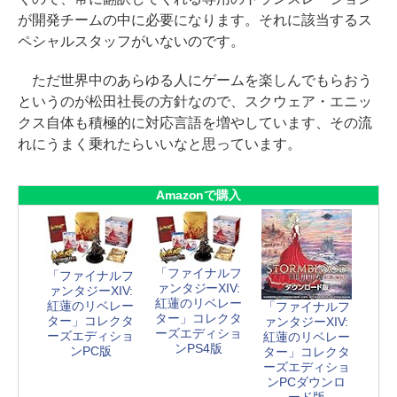
が開発チームの中に必要になります。それに該当するス
ペシャルスタッフがいないのです。
ただ世界中のあらゆる人にゲームを楽しんでもらおう
というのが松田社長の方針なので、スクウェア・エニッ
クス自体も積極的に対応言語を増やしています、その流
れにうまく乗れたらいいなと思っています。
Amazonで購入
「ファイナルフ
「ファイナルフ
ァンタジーXIV:
ァンタジーXIV:
紅蓮のリベレー
紅蓮のリベレー
「ファイナルフ
ター」コレクタ
ター」コレクタ
ァンタジーXIV:
ーズエディショ
ーズエディショ
紅蓮のリベレー
ンPS4版
ンPC版
ター」コレクタ
ーズエディショ
ンPCダウンロ
ード版