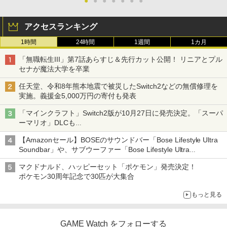
●
●
●
●
●
●
●
アクセスランキング
1時間
24時間
1週間
1カ月
「無職転生III」第7話あらすじ＆先行カット公開！ リニアとプル
セナが魔法大学を卒業
任天堂、令和8年熊本地震で被災したSwitch2などの無償修理を
実施。義援金5,000万円の寄付も発表
「マインクラフト」Switch2版が10月27日に発売決定。「スーパ
ーマリオ」DLCも
Switch版からのアップグレードも可能に
【Amazonセール】BOSEのサウンドバー「Bose Lifestyle Ultra
Soundbar」や、サブウーファー「Bose Lifestyle Ultra
Subwoofer」などお買い得！
マクドナルド、ハッピーセット「ポケモン」発売決定！
ポケモン30周年記念で30匹が大集合
もっと見る
GAME Watch をフォローする