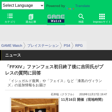
Powered by
Translate
カテゴリ
過去記事
検索
Impressサイト
GAME Watch
プレイステーション
PS4
RPG
ニュース
「FFXIV」ファンフェス初日終了後に吉田氏がプ
レスの質問に回答
「イシュガルド復興」や「フェイス」など「漆黒のヴィラン
ズ」の追加情報をお届け
石井聡（クラフル）
2018年11月17日 19:47
11月16日 開催（現地時間）