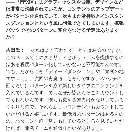
――「FFXIV」はグラフィックスや音楽、デザインなど
は非常に洗練されているが、コンテンツのアップデート
がパターン化されていて、次もまた蛮神戦とインスタン
スダンジョンとという風に想像できてしまいます。拡張
パックでそのパターンに変化をつける予定はあります
か？
吉田氏：
それはよく言われることではあるのですが、
このペースでこのクオリティとボリュームを提供するに
はある程度パターン化していかないと不可能なんです。
でも、だからこそ「ディープダンジョン」や「禁断の地
エウレカ」、次回の青魔道士もそうですが、2パッチに1
回くらいはパターンを崩す新しいタイプのコンテンツを
入れているんです。でもなぜか皆さんそこをカウントし
てくれないんです。僕らも変える努力はかなりしている
つもりなので、それら新しいコンテンツもカウントして
いただけると嬉しいです。最低限のパターンはあるもの
の、パターンを崩す努力もしているところを見ていただ
ければ、開発チームも頑張りがいがあります。