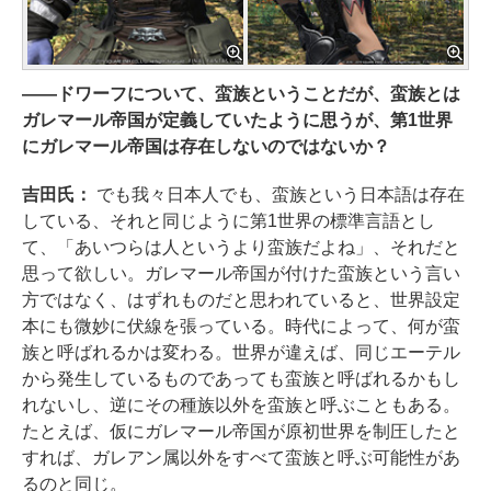
――ドワーフについて、蛮族ということだが、蛮族とは
ガレマール帝国が定義していたように思うが、第1世界
にガレマール帝国は存在しないのではないか？
吉田氏：
でも我々日本人でも、蛮族という日本語は存在
している、それと同じように第1世界の標準言語とし
て、「あいつらは人というより蛮族だよね」、それだと
思って欲しい。ガレマール帝国が付けた蛮族という言い
方ではなく、はずれものだと思われていると、世界設定
本にも微妙に伏線を張っている。時代によって、何が蛮
族と呼ばれるかは変わる。世界が違えば、同じエーテル
から発生しているものであっても蛮族と呼ばれるかもし
れないし、逆にその種族以外を蛮族と呼ぶこともある。
たとえば、仮にガレマール帝国が原初世界を制圧したと
すれば、ガレアン属以外をすべて蛮族と呼ぶ可能性があ
るのと同じ。