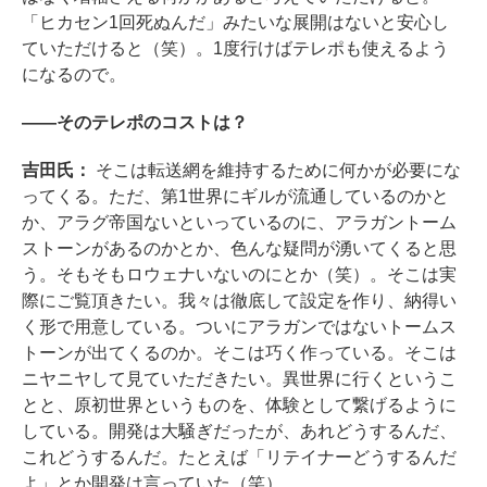
「ヒカセン1回死ぬんだ」みたいな展開はないと安心し
ていただけると（笑）。1度行けばテレポも使えるよう
になるので。
――そのテレポのコストは？
吉田氏：
そこは転送網を維持するために何かが必要にな
ってくる。ただ、第1世界にギルが流通しているのかと
か、アラグ帝国ないといっているのに、アラガントーム
ストーンがあるのかとか、色んな疑問が湧いてくると思
う。そもそもロウェナいないのにとか（笑）。そこは実
際にご覧頂きたい。我々は徹底して設定を作り、納得い
く形で用意している。ついにアラガンではないトームス
トーンが出てくるのか。そこは巧く作っている。そこは
ニヤニヤして見ていただきたい。異世界に行くというこ
とと、原初世界というものを、体験として繋げるように
している。開発は大騒ぎだったが、あれどうするんだ、
これどうするんだ。たとえば「リテイナーどうするんだ
よ」とか開発は言っていた（笑）