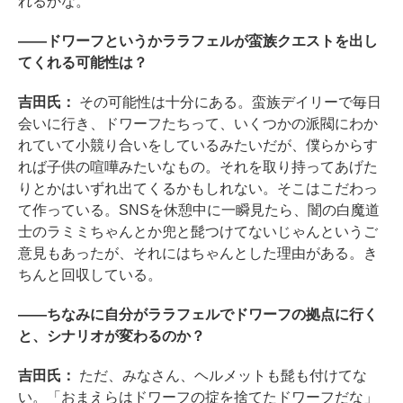
れるかな。
――ドワーフというかララフェルが蛮族クエストを出し
てくれる可能性は？
吉田氏：
その可能性は十分にある。蛮族デイリーで毎日
会いに行き、ドワーフたちって、いくつかの派閥にわか
れていて小競り合いをしているみたいだが、僕らからす
れば子供の喧嘩みたいなもの。それを取り持ってあげた
りとかはいずれ出てくるかもしれない。そこはこだわっ
て作っている。SNSを休憩中に一瞬見たら、闇の白魔道
士のラミミちゃんとか兜と髭つけてないじゃんというご
意見もあったが、それにはちゃんとした理由がある。き
ちんと回収している。
――ちなみに自分がララフェルでドワーフの拠点に行く
と、シナリオが変わるのか？
吉田氏：
ただ、みなさん、ヘルメットも髭も付けてな
い。「おまえらはドワーフの掟を捨てたドワーフだな」