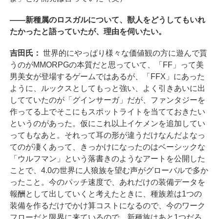
――新種属のロスガルについて、獣人をどうしてもいれ
たかったと語っていたが、理由を伺いたい。
吉田氏：
世界的にやっぱり様々な価値観の方に遊んで貰
うのがMMORPGの本質だと思っていて、「FF」って美
男美女が登場するゲームではあるが、「FFX」にあった
ように、ルックスとしてもっと強い、よく引きあいに出
してていたのが「グインサーガ」だが、ファンタジーを
作ってる上でそこにもスポットライトを当てておきたい
というのがあった。仮にこれ以上イケメンを追加してい
ってもなあと。それって耳の形が違うだけなんだよなっ
てのが凄くあって、きっかけになったのはベーシックな
「ウルフマン」という落書きのようなアートを公開した
ことで、4.0の世界に人狼族を望む声がグローバルで多か
ったこと。今のパッチ速度で、あれだけの装備データを
報酬として出していくと考えたときに、種族差は1つの
装備を作るだけでかけ算コストになるので、今のワーク
フローだと限界に来ているので、新種族はあと1つだろ