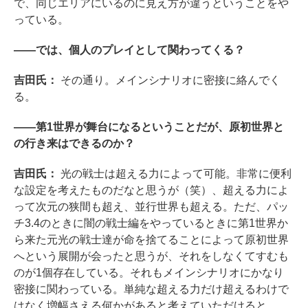
で、同じエリアにいるのに見え方が違うということをや
っている。
――では、個人のプレイとして関わってくる？
吉田氏：
その通り。メインシナリオに密接に絡んでく
る。
――第1世界が舞台になるということだが、原初世界と
の行き来はできるのか？
吉田氏：
光の戦士は超える力によって可能。非常に便利
な設定を考えたものだなと思うが（笑）、超える力によ
って次元の狭間も超え、並行世界も超える。ただ、パッ
チ3.4のときに闇の戦士編をやっているときに第1世界か
ら来た元光の戦士達が命を捨てることによって原初世界
へという展開が会ったと思うが、それをしなくてすむも
のが1個存在している。それもメインシナリオにかなり
密接に関わっている。単純な超える力だけ超えるわけで
はなく増幅さえる何かがあると考えていただけると。