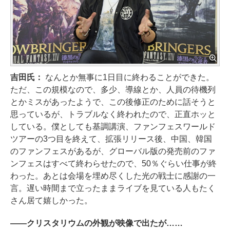
吉田氏：
なんとか無事に1日目に終わることができた。
ただ、この規模なので、多少、導線とか、人員の待機列
とかミスがあったようで、この後修正のために話そうと
思っているが、トラブルなく終われたので、正直ホッと
している。僕としても基調講演、ファンフェスワールド
ツアーの3つ目を終えて、拡張リリース後、中国、韓国
のファンフェスがあるが、グローバル版の発売前のファ
ンフェスはすべて終わらせたので、50％ぐらい仕事が終
わった。あとは会場を埋め尽くした光の戦士に感謝の一
言。遅い時間まで立ったままライブを見ている人もたく
さん居て嬉しかった。
――クリスタリウムの外観が映像で出たが……