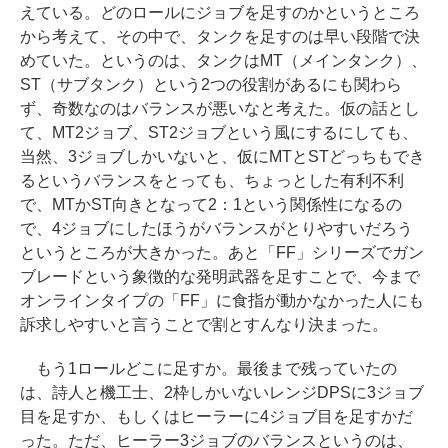
えている。どのロールにジョブを足すのかというところ
から考えて、その中で、タンクを足すのは早い段階で決
めていた。というのは、タンクはMT（メインタンク）、
ST（サブタンク）という2つの役割があるにも関わら
ず、奇数なのはバランスが悪いなと考えた。仮の話とし
て、MT2ジョブ、ST2ジョブという風にするにしても、
当然、3ジョブしかいないと、仮にMTとSTどっちもでき
るというバランスをとっても、ちょっとした有利不利
で、MTかST向きとなって2：1という関係性になるの
で、4ジョブにしたほうがバランスがとりやすいだろう
というところが大きかった。あと「FF」シリーズでガン
ブレードという象徴的な発明武器を足すことで、今まで
オンラインタイプの「FF」に食指が動かなかった人にも
訴求しやすいと言うことで割とすんなり決まった。
もう1ロールどこに足すか。最後まで残っていたの
は、詩人と機工士、2枠しかいないレンジDPSに3ジョブ
目を足すか、もしくはヒーラーに4ジョブ目を足すかだ
った。ただ、ヒーラー3ジョブのバランスというのは、