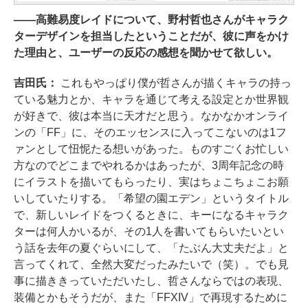
――高難易度レイドについて、野村哲也さんがキャラク
ターデザインを担当したということだが、彼に声をかけ
た理由と、ユーザーの反応の感想を聞かせて欲しい。
吉田氏：
これもやっぱり僕が哲さんが描くキャラの持っ
ている魅力とか、キャラを通じて考える設定とか世界観
が好きで、彼は本当に天才だと思う。なかなかオンライ
ンの「FF」に、そのエッセンスに入ってこないのは1フ
ァンとして忸怩たる想いがあった。ものすごくお忙しい
方なのでどこまでやれるかはあったが、3周年記念の時
にイラストを描いてもらったり、実はちょこちょこお願
いしていたりする。「希望の園エデン」というタイトル
で、新しいレイドをつくるときに、キーになるキャラク
ターは何人かいるが、その1人を書いてもらいたいとい
う話を去年の夏ぐらいにして、「たぶん大丈夫だよ」と
言ってくれて、全然大変だったみたいで（笑）。でも見
事に描ききっていただいたし、哲さんならではの表現、
装備とかもそうだが、また「FFXIV」で再現するために