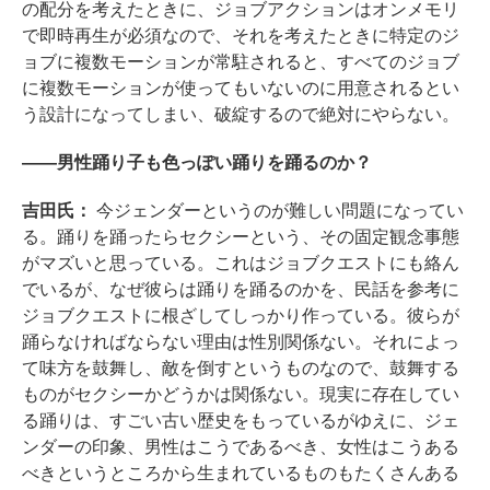
の配分を考えたときに、ジョブアクションはオンメモリ
で即時再生が必須なので、それを考えたときに特定のジ
ョブに複数モーションが常駐されると、すべてのジョブ
に複数モーションが使ってもいないのに用意されるとい
う設計になってしまい、破綻するので絶対にやらない。
――男性踊り子も色っぽい踊りを踊るのか？
吉田氏：
今ジェンダーというのが難しい問題になってい
る。踊りを踊ったらセクシーという、その固定観念事態
がマズいと思っている。これはジョブクエストにも絡ん
でいるが、なぜ彼らは踊りを踊るのかを、民話を参考に
ジョブクエストに根ざしてしっかり作っている。彼らが
踊らなければならない理由は性別関係ない。それによっ
て味方を鼓舞し、敵を倒すというものなので、鼓舞する
ものがセクシーかどうかは関係ない。現実に存在してい
る踊りは、すごい古い歴史をもっているがゆえに、ジェ
ンダーの印象、男性はこうであるべき、女性はこうある
べきというところから生まれているものもたくさんある