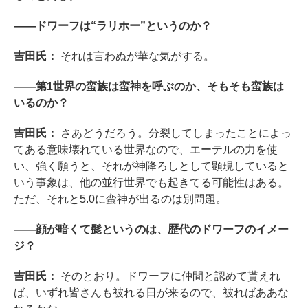
――ドワーフは“ラリホー”というのか？
吉田氏：
それは言わぬが華な気がする。
――第1世界の蛮族は蛮神を呼ぶのか、そもそも蛮族は
いるのか？
吉田氏：
さあどうだろう。分裂してしまったことによっ
てある意味壊れている世界なので、エーテルの力を使
い、強く願うと、それが神降ろしとして顕現していると
いう事象は、他の並行世界でも起きてる可能性はある。
ただ、それと5.0に蛮神が出るのは別問題。
――顔が暗くて髭というのは、歴代のドワーフのイメー
ジ？
吉田氏：
そのとおり。ドワーフに仲間と認めて貰えれ
ば、いずれ皆さんも被れる日が来るので、被ればああな