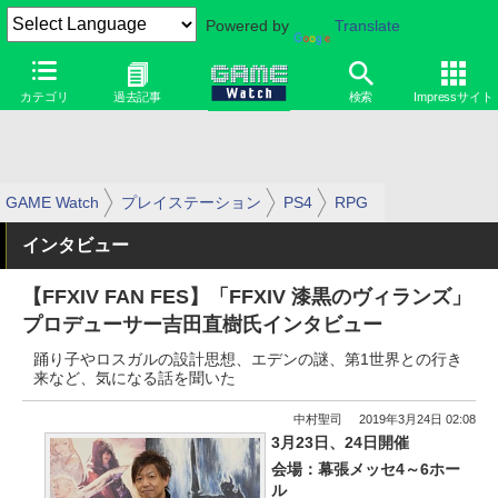
Powered by
Translate
カテゴリ
過去記事
検索
Impressサイト
GAME Watch
プレイステーション
PS4
RPG
インタビュー
【FFXIV FAN FES】「FFXIV 漆黒のヴィランズ」
プロデューサー吉田直樹氏インタビュー
踊り子やロスガルの設計思想、エデンの謎、第1世界との行き
来など、気になる話を聞いた
中村聖司
2019年3月24日 02:08
3月23日、24日開催
会場：幕張メッセ4～6ホー
ル