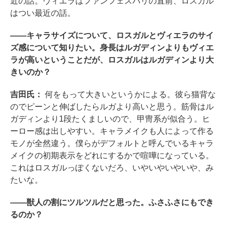
近の話。ヴィエラはファンフェスパリの直前、ロスガル
はつい最近の話。
――キャラサイズについて、ロスガルとヴィエラのサイ
ズ感について知りたい。身長はルガディンよりもヴィエ
ラが高いということだが、ロスガルはルガディンより大
きいのか？
吉田氏：
何をもって大きいというかによる。彼ら猫背な
のでピーンと伸ばしたらルガより高いと思う。筋骨はル
ガディンより1段たくましいので、甲冑系が似合う。ヒ
ーロー感は出しやすい。キャラメイクも人によって作る
モノが全然違う。僕らがデフォルトと呼んでいるキャラ
メイクの初期表示をどれにするかで喧嘩になっている。
これはロスガルっぽくないだろ、いやいやいやいや、み
たいな。
――獣人の割にツルツルだと思った。ふさふさにもでき
るのか？