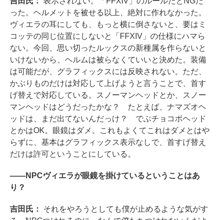
吉田氏：
表示されない。「FFXIV」のルールだとNGだ
った。ヘルメットを被せる以上、絶対に作れなかった。
ヴィエラの耳にしても、もっと横に倒さないと、要はミ
コッテの同じ位置にしないと「FFXIV」の仕様にハマら
ない。今回、思い切ったルックスの新種属を作らないと
いけないから、ヘルムは被らなくていいと決めた。装備
は可能だが、グラフィックスには反映されない。ただ、
かぶりものだけは対応して上げようと言うことで、首す
げ替えで対応している。スノーマンヘッドとか、スノー
マンヘッドはどうだったかな？ たとえば、ナマズオヘ
ッドは、まだ出てないんだっけ？ でぶチョコボヘッド
とかはOK。眼鏡はダメ。これもよくてこれはダメとはや
らずに、基本はグラフィックス表示なしで、首すげ替え
だけは許可ということにしている。
――NPCヴィエラが眼鏡を掛けているということはあ
り？
吉田氏：
それをやろうとしても僕が止めるような気がす