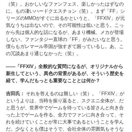
（笑）。おかしいなファンフェス、楽しかったはずなの
に、もの凄いハードクエスチョン（笑）。まず「FF」シ
リーズのMMOがすぐに出るかというと、「FFXIV」が元
気なうちは出ないので、その可能性は低いと思う。こっ
から先は個人的な話になるが、あまり機械、メカが登場
しない、ファンタジー直球の「FF」がみたいなと思う。
僕らもガレマール帝国が強すぎて困っているし。あ、こ
の冗談あまり通じなかった（笑）。
――「FFXIV」全般的な質問になるが、オリジナルから
新生してという、異色の背景があるが、そういう歴史を
経て、学んだもっとも重要なこととは何か？
吉田氏：
それを答えるのは難しい（笑）。「FFXIV」が
というよりは、当時を振り返ると、スクエニ全体が、だ
と思うが、世界中でゲームを待っている皆さんと向き合
った上でゲームを作る、全力でファンに向き合って、そ
れを続けていくことが常に大事であるということを学ん
だ。少なくとも僕はそうで、会社全体の雰囲気もそうな