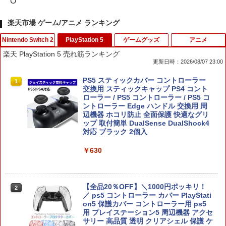
O
楽天市場 ゲーム/アニメ ランキング
Nintendo Switch 2
PlayStation 5
ゲームグッズ
アニメ
楽天 PlayStation 5 売れ筋ランキング
更新日時：2026/08/07 23:00
ファイアーエムブレム 万紫千紅
PS5 スティックカバー コントローラー
1
1
交換用 スティックキャップ PS4 コント
ローラー / PS5 コントローラー / PS5 コ
￥8,970
ントローラー Edge ハンドル 交換用 周
辺機器 ホコリ防止 全面保護 快適なグリ
ップ 取付簡単 DualSense DualShock4
対応 ブラック 2個入
￥630
任天堂 【Switch2】マリオカート ワール
2
ド [BEE-P-AAAAA NSW2 マリオカ-ト
ワ-ルド]
【全品20％OFF】＼1000円ポッキリ！
￥8,970
2
／ ps5 コントローラー カバー PlayStati
on5 保護カバー コントローラー用 ps5
用 プレイステーション5 周辺機器 アクセ
サリー 高品質 透明 クリアシェル 保護 ケ
【ホリ公式】【任天堂ライセンス商品】
3