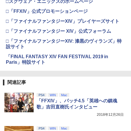
□スクウェア・エニックスのホームページ
第三章 蛇神 (オリジナル特典:オリジナル
巾着＋メーカー特典:【坤と離】二振りの
□「FFXIV」公式プロモーションページ
剣、十翼より来たる！スタジオ描き下ろ
しイラストボード付) [DVD]
□「ファイナルファンタジーXIV」プレイヤーズサイト
￥8,800
□「ファイナルファンタジー XIV」公式フォーラム
□「ファイナルファンタジーXIV: 漆黒のヴィランズ」特
設サイト
「FINAL FANTASY XIV FAN FESTIVAL 2019 in
Paris」特設サイト
関連記事
PS4
WIN
Mac
「FFXIV」、パッチ4.5「英雄への鎮魂
歌」吉田直樹氏インタビュー
2018年12月26日
PS4
WIN
Mac