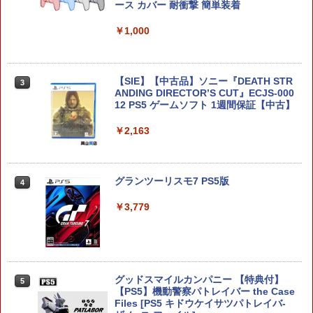
ース カバー 耐衝撃 簡単装着
スプラトゥーン レイダース ワイヤレス
ホリパッド TURBO for Nintendo Switc
￥1,000
h 2 おすすめ Switch スイッチ コントロ
ーラー 無線 連射 連射ホールド 連射機能
背面ボタン 充電 スプラレイダース スプ
ラ
【SIE】【中古品】ソニー『DEATH STR
3
ANDING DIRECTOR’S CUT』ECJS-000
￥8,980
12 PS5 ゲームソフト 1週間保証【中古】
￥2,163
ダービースタリオン2
4
￥8,981
グランツーリスモ7 PS5版
4
￥3,779
スーパーボンバーマン コレクション Nin
5
tendo Switch 2 Edition 日本限定版
グッドスマイルカンパニー 【特典付】
￥9,801
5
【PS5】機動警察パトレイバー the Case
Files [PS5 キドウケイサツパトレイバ-