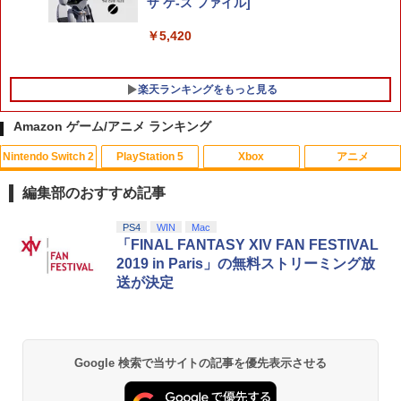
ザ ケ-ス ファイル]
￥5,420
楽天ランキングをもっと見る
Amazon ゲーム/アニメ ランキング
Nintendo Switch 2
PlayStation 5
Xbox
アニメ
【中古】メタルギア ソリッド ピースウ
かぐや様は告らせたい 大人への階段（完
1
1
ォーカー - PSP
全生産限定版）【Blu-ray】 [ 赤坂アカ ]
編集部のおすすめ記事
￥627
￥6,971
スプラトゥーン レイダース|オンライン
PlayStation 5 デジタル・エディション
【純正品】Xbox ワイヤレス コントロー
【Amazon.co.jp限定】劇場版モノノ怪
PS4
WIN
Mac
1
1
1
1
コード版
日本語専用 Console Language: Japan
ラー + USB-C® ケーブル
第三章 蛇神 (Amazon.co.jp限定オリジ
「FINAL FANTASY XIV FAN FESTIVAL
ese only (CFI-2200B01)
ナル三方背収納ケース付きコレクション)
2019 in Paris」の無料ストリーミング放
(オリジナル特典:オリジナル巾着＋メー
￥5,832
￥8,300
送が決定
カー特典:【坤と離】二振りの剣、十翼よ
￥55,000
ペダルインナースプリング（1個）/対応
ミュージカル「忍たま乱太郎」第1弾リ
2
2
り来たる！スタジオ描き下ろしイラスト
機種：スラストマスター T-GT/T300RS/
ブート がんばれ六年生!【Blu-ray】 [ (ミ
ボード付) [Blu-ray]
【レターパックライト対応/3個まで定
ュージカル) ]
型外郵便対応】 * LAILE レイル
【純正品】Xbox ワイヤレス コントロー
2
￥10,780
スプラトゥーン レイダース -Switch2
Beast of Reincarnation -PS5 【特典】
ラー (ロボット ホワイト)
2
￥7,293
2
Google 検索で当サイトの記事を優先表示させる
プロダクトコード 封入
￥900
￥6,445
￥7,681