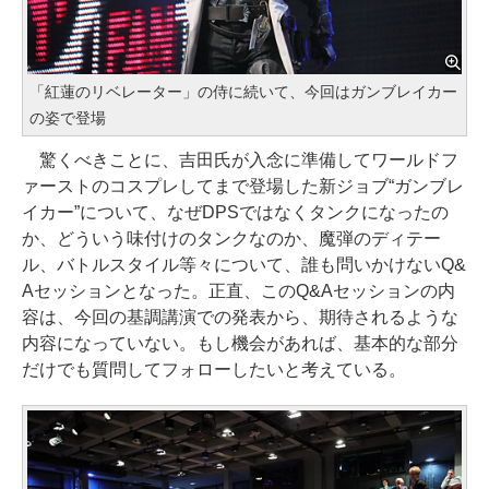
「紅蓮のリベレーター」の侍に続いて、今回はガンブレイカー
の姿で登場
驚くべきことに、吉田氏が入念に準備してワールドフ
ァーストのコスプレしてまで登場した新ジョブ“ガンブレ
イカー”について、なぜDPSではなくタンクになったの
か、どういう味付けのタンクなのか、魔弾のディテー
ル、バトルスタイル等々について、誰も問いかけないQ&
Aセッションとなった。正直、このQ&Aセッションの内
容は、今回の基調講演での発表から、期待されるような
内容になっていない。もし機会があれば、基本的な部分
だけでも質問してフォローしたいと考えている。