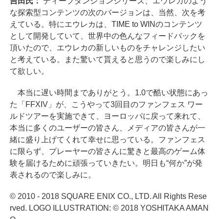
吉田氏：
ディープダンジョンシリーズ、エウレカのよう
な探索型コンテンツの次のバージョンは、当然、次を考
えている。特にエウレカは、TIME to WINのコンテンツ
として開発していて、世界中の色んなフィードバックを
頂いたので、エウレカの新しいものをチャレンジしたい
と考えている。また驚いて貰えると思うので楽しみにし
て欲しい。
本当に遅い時間までありがとう。1.0で酷い状態にあっ
た「FFXIV」が、こうやって3回目のファンフェス ワー
ルドツアーを実施できて、ヨーロッパに戻って来れて、
本当に多くのユーザーの皆さん、メディアの皆さんが一
緒に盛り上げてくれて幸せに思っている。ファンフェス
に限らず、プレーヤーの皆さんに驚きと最高のゲーム体
験を届けるために頑張っていきたい。明日も“何か”が発
表されるので楽しみに。
© 2010 - 2018 SQUARE ENIX CO., LTD. All Rights Rese
rved. LOGO ILLUSTRATION: © 2018 YOSHITAKA AMAN