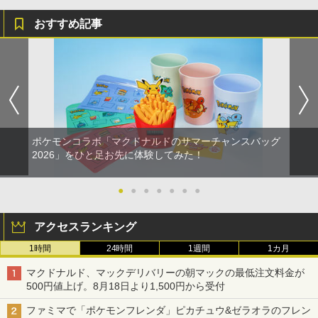
おすすめ記事
ポケモンコラボ「マクドナルドのサマーチャンスバッグ
2026」をひと足お先に体験してみた！
●
●
●
●
●
●
●
アクセスランキング
1時間
24時間
1週間
1カ月
マクドナルド、マックデリバリーの朝マックの最低注文料金が
500円値上げ。8月18日より1,500円から受付
ファミマで「ポケモンフレンダ」ピカチュウ&ゼラオラのフレン