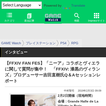
Powered by
Translate
カテゴリ
過去記事
検索
Impressサイト
GAME Watch
プレイステーション
PS4
RPG
インタビュー
【FFXIV FAN FES】「ニーア」コラボとヴィエラ
に関して質問が集中！ 「FFXIV: 漆黒のヴィラン
ズ」プロデューサー吉田直樹氏Q＆Aセッションレ
ポート
中村聖司
2019年2月3日 09:09
2月2日開催（現地時間）
会場：Grande Halle de La
Villette in Paris