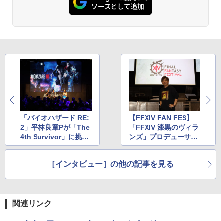
￥7,286
劇場版「鬼滅の刃」無限城編 第一章 猗
2
新劇場版銀魂 -吉原大炎上ー (完全生産限
3
窩座再来 通常版 [Blu-ray]
Switch2 ケース スイッチ2 Nintendo 対
定版)【Blu-ray】 [ 杉田智和 ]
3
応 スイッチ スイッチツー 名入れ かわい
【純正品】Xbox 充電式バッテリー + US
3
￥3,964
い ニンテンドースイッチ カバー ポーチ
B-C ケーブル
￥7,722
Nintendo Switch 2(日本語・国内専用)
【純正品】ディスクドライブ(CFI-ZDD1
3
switch Lite 新型 本体 ジョイコン ソフ
3
J) PlayStation 5
ト ケーブル 収納可能 ポーチ クリスマス
￥2,618
￥55,871
ギフト クリスマス プレゼント 送料無料
￥11,849
劇場版「鬼滅の刃」無限城編 第一章 猗
3
￥1,300
トリツカレ男 豪華版【Blu-ray】 [ いし
4
窩座再来 通常版 [DVD]
いしんじ ]
【純正品】Xbox ワイヤレス コントロー
4
￥3,523
【純正品】DualSense ワイヤレスコン
ラー (カーボンブラック)
￥7,822
ニンテンドープリペイド番号 9000円|オ
4
4
トローラー ミッドナイト ブラック(CFI-
【中古】トワイライトシンドローム再会
ンラインコード版
「バイオハザード RE:
【FFXIV FAN FES】
4
ZCT2J01)
￥8,020
2」平林良章Pが「The
「FFXIV 漆黒のヴィラ
￥2,695
￥9,000
4th Survivor」に挑
ンズ」プロデューサー
￥10,737
む！
吉田直樹氏インタビュ
劇場版「鬼滅の刃」無限城編 第一章 猗
4
ヒプノシスマイク -Division Rap Battle-
5
ー
窩座再来 完全生産限定版 [Blu-ray]
11th LIVE ≪Final D.R.B≫[Blu-ray] Fli
【純正品】Xbox Elite ワイヤレス コン
5
［インタビュー］の他の記事を見る
ng Posse & 麻天狼 / ヒプノシスマイク -
トローラー Series 2 Core Edition (ホワ
ニンテンドープリペイド番号 5000円|オ
5
￥8,698
【中古】ポケットモンスター ソード -Sw
Division Rap Battle-
【純正品】DualSense ワイヤレスコン
イト)
5
ンラインコード版
5
itch
トローラー(CFI-ZCT2J)
￥8,100
￥18,500
￥5,000
￥4,024
関連リンク
￥10,737
【Amazon.co.jp限定】劇場版モノノ怪
5