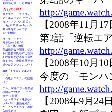
新商品もズラリと登場！
http://game.watch
【11月29日】
スクエニ、「スクウェ
ア・エニックス オープン
【2008年11
カンファレンス 2012」
「Agni's Philosophy」の
舞台裏を明らかにす
る“技術編”
第2話「逆転エ
コーエーテクモ、
PS3/Xbox 360/Wii
U「真・北斗無双」
http://game.watch
完成発表会を開催。ゲス
トに原哲夫氏やV6が登場
初映像化となる原作最終
【2008年10
章までを、爽快感重視で
描いたアクション大作！
3DS「ドラゴンクエスト
今度の「モンハ
VII」
「石版システム」の続報
ほか
http://game.watc
デル、PCモニター新製品
説明会で“スマートモニ
ター”を披露
【2008年9月
ウルトラワイド液晶やタ
ッチパネル液晶を紹介、
ゲーミングモニターの投
入は見送り