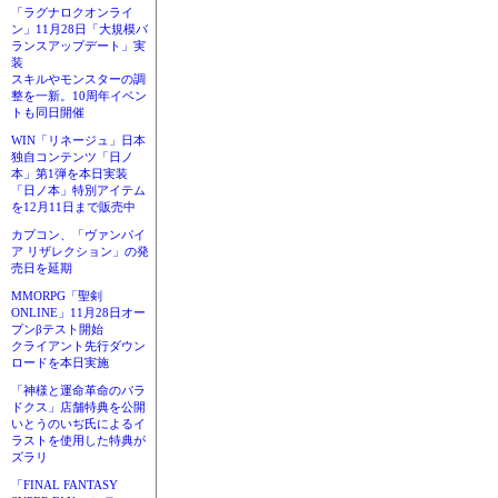
「ラグナロクオンライ
ン」11月28日「大規模バ
ランスアップデート」実
装
スキルやモンスターの調
整を一新。10周年イベン
トも同日開催
WIN「リネージュ」日本
独自コンテンツ「日ノ
本」第1弾を本日実装
「日ノ本」特別アイテム
を12月11日まで販売中
カプコン、「ヴァンパイ
ア リザレクション」の発
売日を延期
MMORPG「聖剣
ONLINE」11月28日オー
プンβテスト開始
クライアント先行ダウン
ロードを本日実施
「神様と運命革命のパラ
ドクス」店舗特典を公開
いとうのいぢ氏によるイ
ラストを使用した特典が
ズラリ
「FINAL FANTASY