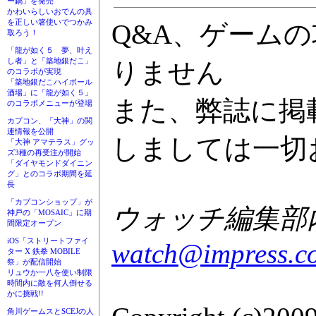
ー鍋」を発売
かわいらしいおでんの具
を正しい箸使いでつかみ
Q&A、ゲーム
取ろう！
「龍が如く５ 夢、叶え
し者」と「築地銀だこ」
りません
のコラボが実現
「築地銀だこハイボール
酒場」に「龍が如く５」
また、弊誌に掲
のコラボメニューが登場
カプコン、「大神」の関
連情報を公開
しましては一切
「大神 アマテラス」グッ
ズ3種の再受注が開始
「ダイヤモンドダイニン
グ」とのコラボ期間を延
長
「カプコンショップ」が
ウォッチ編集部内G
神戸の「MOSAIC」に期
間限定オープン
iOS「ストリートファイ
watch@impress.co
ター X 鉄拳 MOBILE
祭」が配信開始
リュウか一八を使い制限
時間内に敵を何人倒せる
かに挑戦!!
角川ゲームスとSCEJの人