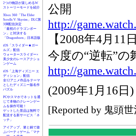
2つの物語が楽しめるW
公開
ストーリーモードを紹介
Xbox 360「The Elder
http://game.watch
Scrolls V: Skyrim」DLC第
3弾配信決定
「最初のドラゴンボー
ン」と対決する
【2008年4月
「Dragonborn」日本語版
iOS「スライダー★ガー
ルズ」配信
今度の“逆転”の
ウォータースライダー×
美少女のレースアクショ
ンゲーム
http://game.watch
iOS「上海ディズニー エ
ディション」配信
全12アニメ作品をテーマ
としたディズニー版名作
(2009年1月16日)
パズル
PCやスマホでネットを通
じて本物のクレーンゲー
ムを操作可能！
[Reported by 鬼頭
ゲットした景品は無料で
配送する新サービス「ネ
ッチ」
アイアップ、箸と鍋で遊
ぶパーティゲーム「マナ