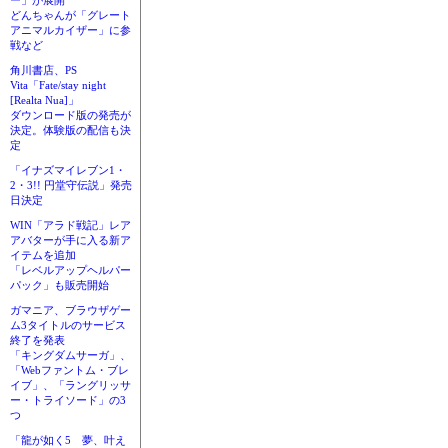
ー」が展開
どんちゃんが「グレート
アニマルカイザー」に参
戦など
角川書店、PS
Vita「Fate/stay night
[Realta Nua]」
ダウンロード版の発売が
決定。体験版の配信も決
定
「イナズマイレブン1・
2・3!! 円堂守伝説」発売
日決定
WIN「アラド戦記」レア
アバターが手に入る新ア
イテムを追加
「レベルアップヘルパー
パック」も販売開始
ガマニア、ブラウザゲー
ム3タイトルのサービス
終了を発表
「キングダムサーガ」、
「Webファントム・ブレ
イブ」、「ラングリッサ
ー・トライソード」の3
つ
「龍が如く5 夢、叶え