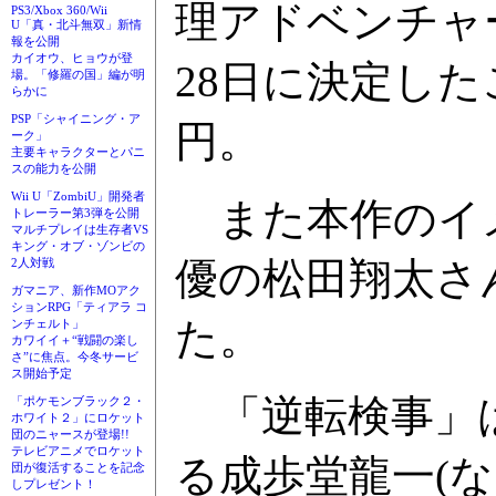
理アドベンチャ
PS3/Xbox 360/Wii
U「真・北斗無双」新情
報を公開
カイオウ、ヒョウが登
28日に決定した
場。「修羅の国」編が明
らかに
PSP「シャイニング・ア
円。
ーク」
主要キャラクターとパニ
スの能力を公開
Wii U「ZombiU」開発者
また本作のイ
トレーラー第3弾を公開
マルチプレイは生存者VS
キング・オブ・ゾンビの
優の松田翔太さ
2人対戦
ガマニア、新作MOアク
ションRPG「ティアラ コ
た。
ンチェルト」
カワイイ＋“戦闘の楽し
さ”に焦点。今冬サービ
ス開始予定
「逆転検事」は
「ポケモンブラック２・
ホワイト２」にロケット
団のニャースが登場!!
テレビアニメでロケット
る成歩堂龍一(
団が復活することを記念
しプレゼント！