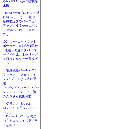
るNVIDIA Tegra 3搭載端
末版
iOS/Android「ゆるロボ製
作所 ふぃーばー」配信
新機能追加でバージョン
アップ。ゆるかわロボッ
ト登場のロボット生産ア
プリ
iOS「バーコードフット
ボーラー」事前登録開始
3兆通りの選手をバーコ
ードで生成。上位リーグ
を目指すサッカー育成ゲ
ーム
「電脳戦機バーチャロン
フォース」“フェイ・イ
ェン”プラモが12月に登
場
“ビビッド・ハート”と“シ
ンデレラ・ハート”。胸
の大きさも変更可能！
「初音ミク -Project
DIVA- f」×「みんなとい
っしょ」
「Project DIVA- f」の楽
曲やカスタマイズアイテ
ムを配信！