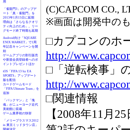
用
(C)CAPCOM CO., L
「雀龍門3」のアップデ
ート「真・雀龍門」を
2013年1月15日に延期
※画面は開発中の
理由は「さらなるクオリ
ティ向上のため」。リー
グモード終了時期も延期
□カプコンのホ
Android向け「SQUARE
ENIX MARKET」で1周
年記念キャンペーンを開
http://www.capcom
始
ゲームアプリの割引販売
や新規会員登録者へのポ
イントプレゼントほか
□「逆転検事」
iOS「FIFA 13 by EA
SPORTS」アップデート
http://www.capcom
版を配信
カードゲームモード
「FIFA Ultimate Team」を
追加
□関連情報
「パックマン」と「塊
魂」がニューヨーク近代
美術館に収蔵
【2008年11
ゲーム業界初の快挙
「メリープラスマス2012
in 東京ミッドタウン店」
第2話のキーパ
開催決定