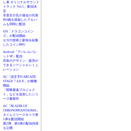
し者 オリジナルサウンド
トラック Vol.1」配信決
定
氷室京介氏の過去の代表
作6曲を収録したアルバ
ムも同時に配信
iOS「ドラゴンコイン
ズ」が配信開始
セガの技術と叡知を結集
したコインRPG
Android「アパレルパレ
ットSP」配信
衣装のデザイン、販売が
できるソーシャルシミュ
レーション
AC「頭文字D ARCADE
STAGE 7 AA X」が稼働
開始
「関東最速プロジェク
ト」などを追加したシリ
ーズ最新作
AC「BLAZBLUE
CHRONOPHANTASMA」
タイムリリースキャラ第
1弾を配信開始
第2弾、第3弾の配信内容
も公開