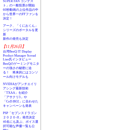
SUPER FAN コンテス
ト」の一般投票が開始
60秒動画の上位作品の中
から世界一のFFファンを
決定！
アーク、「くにおくん」
シリーズのポータルを更
新
新作の発売も決定
【11月26日】
台湾BenQ IT Display
Product Manager Scread
Liao氏インタビュー
BenQのゲーミングモニタ
ーの強さの秘密に迫
る！ 将来的にはコンソ
ール向けモデルも
NVIDIAがアンチエイリ
アシング最新技術
「TXAA」を紹介
「アサクリ3」や
「CoD:BO2」に合わせた
キャンペーンも発表
PSP「セブンスドラゴン
２０２０-II」発売決定
40名にも及ぶ、ボイス選
択可能な声優一覧も公