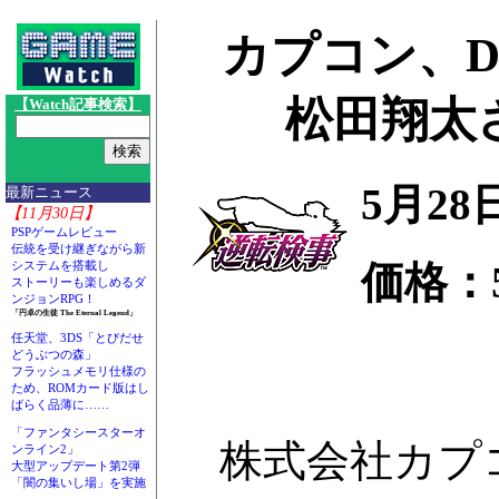
カプコン、D
松田翔太
【Watch記事検索】
5月28
最新ニュース
【11月30日】
PSPゲームレビュー
伝統を受け継ぎながら新
価格：5
システムを搭載し
ストーリーも楽しめるダ
ンジョンRPG！
「円卓の生徒 The Eternal Legend」
任天堂、3DS「とびだせ
どうぶつの森」
フラッシュメモリ仕様の
ため、ROMカード版はし
ばらく品薄に……
「ファンタシースターオ
株式会社カプコ
ンライン2」
大型アップデート第2弾
「闇の集いし場」を実施