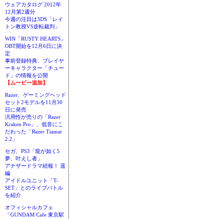
ウェアカタログ 2012年
12月第2週分
今週の注目は3DS「レイ
トン教授VS逆転裁判」
WIN「RUSTY HEARTS」
OBT開始を12月6日に決
定
事前登録特典、プレイヤ
ーキャラクター「チュー
ド」の情報を公開
【ムービー追加】
Razer、ゲーミングヘッド
セット2モデルを11月30
日に発売
汎用性が売りの「Razer
Kraken Pro」、低音にこ
だわった「Razer Tiamat
2.2」
セガ、PS3「龍が如く5
夢、叶えし者」
アナザードラマ続報！ 遥
編
アイドルユニット「T-
SET」とのライブバトル
を紹介
オフィシャルカフェ
「GUNDAM Cafe 東京駅