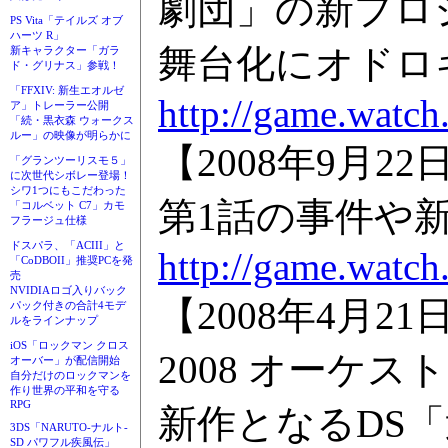
劇団」の新プロ
PS Vita「テイルズ オブ
ハーツ R」
舞台化にオドロ
新キャラクター「ガラ
ド・グリナス」参戦！
「FFXIV: 新生エオルゼ
http://game.watch
ア」トレーラー公開
「続・黒衣森 ウォークス
ルー」の映像が明らかに
【2008年9月
「グランツーリスモ５」
に次世代シボレー登場！
シワ1つにもこだわった
第1話の事件や
「コルベット C7」カモ
フラージュ仕様
ドスパラ、「ACIII」と
http://game.watch
「CoDBOII」推奨PCを発
売
NVIDIAロゴ入りバック
【2008年4月
パック付きの合計4モデ
ルをラインナップ
iOS「ロックマン クロス
2008 オーケ
オーバー」が配信開始
自分だけのロックマンを
作り世界の平和を守る
RPG
新作となるDS
3DS「NARUTO-ナルト-
SD パワフル疾風伝」