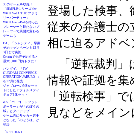
35のゲームを収録！
登場した検事、
「SIMPLEシリーズ for
Wii U Vol.1 THE ファミ
リーパーティー」
従来の弁護士の
Wii U GamePadを持った
プレーヤーと持たないプ
レーヤーで展開の変わる
ゲームも
相に迫るアドベ
EA、「シムシティ」早期
予約キャンペーンを12月
3日まで実施
Originで先行予約すると
「逆転裁判」は
最大5,000円おトクに！
バンダイ、「FW
GUNDAM CONVERGE -
情報や証拠を集
OPERATION JABURO -」
を12月に発売
ジャブローのMSをセッ
トにしたデフォルメフィ
「逆転検事」で
ギュア8体セット
iOS「バーコードフット
ボーラー」が「のぼうの
見などをメイン
城」とタイアップ
ゲーム内にサッカー選手
となった「のぼう様」が
登場
「RESIDENT