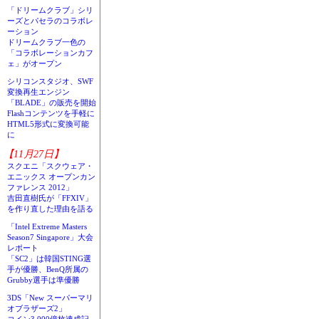
「ドリームクラブ」シリ
ーズとパセラのコラボレ
ーション
ドリームクラブ一色の
「コラボレーションカフ
ェ」がオープン
シリコンスタジオ、SWF
変換再生エンジン
「BLADE」の販売を開始
Flashコンテンツを手軽に
HTML5形式に変換可能
に
【11月27日】
スクエニ「スクウェア・
エニックス オープンカン
ファレンス 2012」
吉田直樹氏が「FFXIV」
を作り直した理由を語る
「Intel Extreme Masters
Season7 Singapore」大会
レポート
「SC2」は韓国STING選
手が優勝、BenQ所属の
Grubby選手は準優勝
3DS「New スーパーマリ
オブラザーズ2」