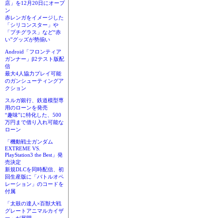
店」を12月20日にオープ
ン
赤レンガをイメージした
「シリコンスター」や
「プチグラス」など“赤
い”グッズが勢揃い
Android「フロンティア
ガンナー」β2テスト版配
信
最大4人協力プレイ可能
のガンシューティングア
クション
スルガ銀行、鉄道模型専
用のローンを発売
“趣味”に特化した、500
万円まで借り入れ可能な
ローン
「機動戦士ガンダム
EXTREME VS.
PlayStation3 the Best」発
売決定
新規DLCを同時配信、初
回生産版に「バトルオペ
レーション」のコードを
付属
「太鼓の達人×百獣大戦
グレートアニマルカイザ