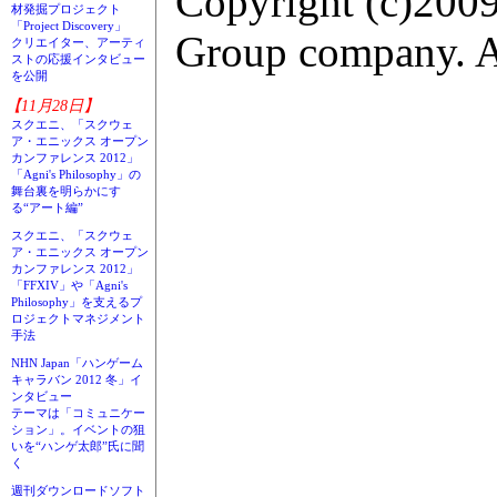
Copyright (c)2009
材発掘プロジェクト
「Project Discovery」
Group company. Al
クリエイター、アーティ
ストの応援インタビュー
を公開
【11月28日】
スクエニ、「スクウェ
ア・エニックス オープン
カンファレンス 2012」
「Agni's Philosophy」の
舞台裏を明らかにす
る“アート編”
スクエニ、「スクウェ
ア・エニックス オープン
カンファレンス 2012」
「FFXIV」や「Agni's
Philosophy」を支えるプ
ロジェクトマネジメント
手法
NHN Japan「ハンゲーム
キャラバン 2012 冬」イ
ンタビュー
テーマは「コミュニケー
ション」。イベントの狙
いを“ハンゲ太郎”氏に聞
く
週刊ダウンロードソフト