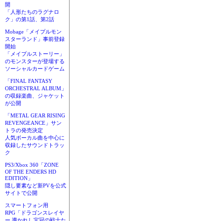
開
「人形たちのラグナロ
ク」の第1話、第2話
Mobage「メイプルモン
スターランド」事前登録
開始
「メイプルストーリー」
のモンスターが登場する
ソーシャルカードゲーム
「FINAL FANTASY
ORCHESTRAL ALBUM」
の収録楽曲、ジャケット
が公開
「METAL GEAR RISING
REVENGEANCE」サン
トラの発売決定
人気ボーカル曲を中心に
収録したサウンドトラッ
ク
PS3/Xbox 360「ZONE
OF THE ENDERS HD
EDITION」
隠し要素など新PVを公式
サイトで公開
スマートフォン用
RPG「ドラゴンスレイヤ
ー 導かれし宝冠の戦士た