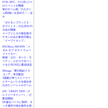
EVIL.NET」で12月に2つ
のイベントが開催
初のチーム戦「[3人チー
ム戦]狙いを定めろ！」ほ
か
「ポケモンブラック２・
ホワイト２」の公式Wi-Fi
大会が開催
イーブイとその進化形ポ
ケモンのみが参加可能な
「イーブイカップ」
PS3/Xbox 360/WIN「メ
ダル オブ オナー ウォー
ファイター」
映画「ゼロ・ダーク・サ
ーティ」とのコラボパッ
クを12月19日に配信決定
Mobage「夢幻戦紀ドラ
ゴノア」本日配信
3国家が争うストーリー
とチームバトルを組み合
わせたソーシャルゲーム
iOS「CRAZY TAXI（ク
レイジータクシー）」が
配信開始
DC版をベースに制作、タ
ッチ操作や傾き操作を採