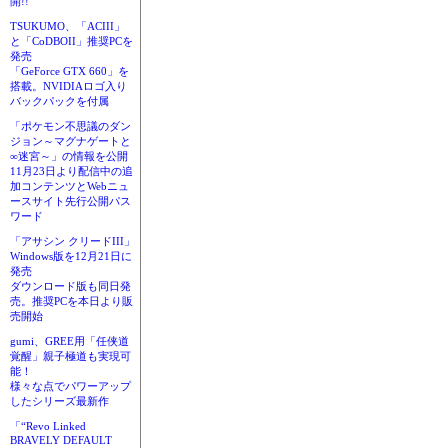
開!!
TSUKUMO、「ACIII」
と「CoDBOII」推奨PCを
発売
「GeForce GTX 660」を
搭載。NVIDIAロゴ入り
バックパックを付属
「ポケモン不思議のダン
ジョン～マグナゲートと
∞迷宮～」の情報を公開
11月23日より配信中の追
加コンテンツとWebニュ
ースサイト先行公開パス
ワード
「アサシン クリードIII」
Windows版を12月21日に
発売
ダウンロード版も同日発
売。推奨PCを本日より販
売開始
gumi、GREE用「任侠道
覚醒」親子極道も実現可
能！
様々な点でパワーアップ
したシリーズ最新作
「“Revo Linked
BRAVELY DEFAULT