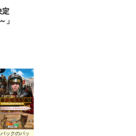
決定
～」
張パックのパッ