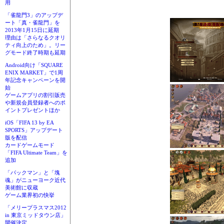
用
「雀龍門3」のアップデ
ート「真・雀龍門」を
2013年1月15日に延期
理由は「さらなるクオリ
ティ向上のため」。リー
グモード終了時期も延期
Android向け「SQUARE
ENIX MARKET」で1周
年記念キャンペーンを開
始
ゲームアプリの割引販売
や新規会員登録者へのポ
イントプレゼントほか
iOS「FIFA 13 by EA
SPORTS」アップデート
版を配信
カードゲームモード
「FIFA Ultimate Team」を
追加
「パックマン」と「塊
魂」がニューヨーク近代
美術館に収蔵
ゲーム業界初の快挙
「メリープラスマス2012
in 東京ミッドタウン店」
開催決定