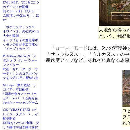
EVIL.NET」で12月に2つ
のイベントが開催
初のチーム戦「[3人チー
ム戦]狙いを定めろ！」ほ
か
「ポケモンブラック２・
大地から得ら
ホワイト２」の公式Wi-Fi
という、難易
大会が開催
イーブイとその進化形ポ
ケモンのみが参加可能な
「ローマ」モードには、5つの守護神
「イーブイカップ」
「サトゥルヌス」、「ウルカヌス」の中
PS3/Xbox 360/WIN「メ
産速度アップなど、それぞれ異なる恩恵
ダル オブ オナー ウォー
ファイター」
映画「ゼロ・ダーク・サ
ーティ」とのコラボパッ
クを12月19日に配信決定
Mobage「夢幻戦紀ドラ
ゴノア」本日配信
3国家が争うストーリー
とチームバトルを組み合
わせたソーシャルゲーム
iOS「CRAZY TAXI（ク
ユ
レイジータクシー）」が
ヌ
配信開始
れ
DC版をベースに制作、タ
ッチ操作や傾き操作を採