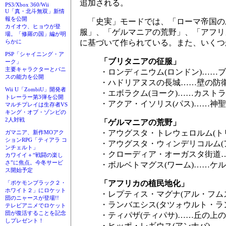
追加される。
PS3/Xbox 360/Wii
U「真・北斗無双」新情
報を公開
「史実」モードでは、「ローマ帝国の
カイオウ、ヒョウが登
服」、「ゲルマニアの荒野」、「アフリ
場。「修羅の国」編が明
に基づいて作られている。また、いくつ
らかに
PSP「シャイニング・ア
「ブリタニアの征服」
ーク」
主要キャラクターとパニ
・ロンディニウム(ロンドン)……
スの能力を公開
・ハドリアヌスの長城……壁の防
Wii U「ZombiU」開発者
・エボラクム(ヨーク)……カスト
トレーラー第3弾を公開
・アクア・イソリス(パス)……神
マルチプレイは生存者VS
キング・オブ・ゾンビの
2人対戦
「ゲルマニアの荒野」
・アウグスタ・トレウェロルム(ト
ガマニア、新作MOアク
ションRPG「ティアラ コ
・アウグスタ・ウィンデリコルム(
ンチェルト」
・クローディア・オーガスタ街道
カワイイ＋“戦闘の楽し
さ”に焦点。今冬サービ
・ボルベトマグス(ワーム)……ケ
ス開始予定
「アフリカの植民地化」
「ポケモンブラック２・
ホワイト２」にロケット
・レプティス・マグナ(アル・フム
団のニャースが登場!!
・ランバエシス(タツォウルト・ラ
テレビアニメでロケット
団が復活することを記念
・ティパザ(ティパサ)……丘の上
しプレゼント！
・ヒッポ・レギウス(アンナバ)…