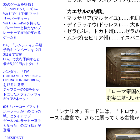
35のゲームを収録！
「SIMPLEシリーズ for
「カエサルの内戦」
Wii U Vol.1 THE ファミ
・マッサリア(マルセイユ)……包囲
リーパーティー」
Wii U GamePadを持った
・ディラッキウ(ドゥレス)……大
プレーヤーと持たないプ
・ゼラ(ジレ、トカト州)……ゼラ
レーヤーで展開の変わる
・ムンダ(セビリア州)……イスパ
ゲームも
EA、「シムシティ」早期
予約キャンペーンを12月
3日まで実施
Originで先行予約すると
最大5,000円おトクに！
バンダイ、「FW
GUNDAM CONVERGE -
OPERATION JABURO -」
を12月に発売
ジャブローのMSをセッ
「ローマ帝国
トにしたデフォルメフィ
史実に基づい
ギュア8体セット
iOS「バーコードフット
「シナリオ」モードには、「トロサ」
ボーラー」が「のぼうの
城」とタイアップ
ースも豊富で、さらに襲ってくる蛮族が
ゲーム内にサッカー選手
となった「のぼう様」が
登場
「RESIDENT