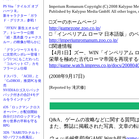
Imperium Romanum Copyright (C) 2008 Kalypso Medi
PS Vita「テイルズ オブ
Published by Kalypso Media GmbH. All other logos, co
ハーツ R」
新キャラクター「ガラ
ド・グリナス」参戦！
□ズーのホームページ
http://gamezone.zoo.co.jp/
「FFXIV: 新生エオルゼ
ア」トレーラー公開
□「インペリアム ローマ 日本語版」の
「続・黒衣森 ウォークス
http://imperiumromanum.zoo.co.jp/
ルー」の映像が明らかに
□関連情報
「グランツーリスモ５」
【4月1日】ズー、WIN「インペリアム 
に次世代シボレー登場！
栄華を極めた古代ローマ帝国を再現する
シワ1つにもこだわった
「コルベット C7」カモ
http://game.watch.impress.co.jp/docs/200804
フラージュ仕様
(2008年9月17日)
ドスパラ、「ACIII」と
「CoDBOII」推奨PCを発
売
[Reported by 滝沢修]
NVIDIAロゴ入りバック
パック付きの合計4モデ
ルをラインナップ
iOS「ロックマン クロス
オーバー」が配信開始
自分だけのロックマンを
Q&A、ゲームの攻略などに関する質問
作り世界の平和を守る
また、弊誌に掲載された写真、文章の転
RPG
3DS「NARUTO-ナルト-
SD パワフル疾風伝」
ウォッチ編集部内GAME Watch担当
game-