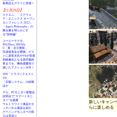
新商品もズラリと登場！
【11月29日】
スクエニ、「スクウェ
ア・エニックス オープン
カンファレンス 2012」
「Agni's Philosophy」の
舞台裏を明らかにす
る“技術編”
コーエーテクモ、
PS3/Xbox 360/Wii
U「真・北斗無双」
完成発表会を開催。ゲス
トに原哲夫氏やV6が登場
初映像化となる原作最終
章までを、爽快感重視で
描いたアクション大作！
3DS「ドラゴンクエスト
VII」
「石版システム」の続報
ほか
デル、PCモニター新製品
説明会で“スマートモニ
ター”を披露
新しいキャン
ウルトラワイド液晶やタ
らに楽しめる
ッチパネル液晶を紹介、
ゲーミングモニターの投
入は見送り