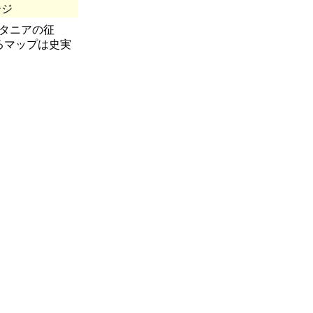
ージ
タニアの征
るマップは史実