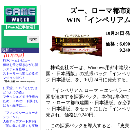
ズー、ローマ都市
WIN「インペリア
【Watch記事検索】
10月24日 
価格：6,09
9,240
最新ニュース
【11月30日】
PSPゲームレビュー
伝統を受け継ぎながら新
株式会社ズーは、Windows用都市建
システムを搭載し
国～ 日本語版」の拡張パック「インペリ
ストーリーも楽しめるダ
ンジョンRPG！
ク 日本語版」を、10月24日に発売する。価
「円卓の生徒 The Eternal Legend」
任天堂、3DS「とびだせ
「インペリアム ローマ ～エンペラー
どうぶつの森」
素を追加する拡張パック。本作は単体で
フラッシュメモリ仕様の
ため、ROMカード版はし
マ ～ローマ都市建国～ 日本語版」が必
ばらく品薄に……
～ 日本語版」をセットにした「インペリ
「ファンタシースターオ
売され、価格は9,240円。
ンライン2」
大型アップデート第2弾
この拡張パックを導入すると、「史実
「闇の集いし場」を実施