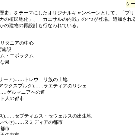
ケ
歴史」をテーマにしたオリジナルキャンペーンとして、「ブリ
カの植民地化」、「カエサルの内戦」の4つが登場。追加され
かの建物の再設計も行なわれている。
ブリタニアの中心
衛施設
ラム・エボラクム
聖な泉
リーア)……トレウェリ族の土地
アウクスブルク)……ラエティアのリシェ
……ゲルマニアへの道
ルト人の都市
ス)……セプティムス・セウェルスの出生地
ンベセ)……ヌミディアの都市
の都市
…王の都市