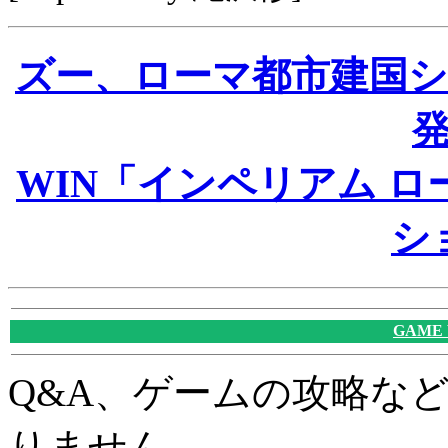
ズー、ローマ都市建国
WIN「インペリアム ロ
シ
GAME
Q&A、ゲームの攻略な
りません