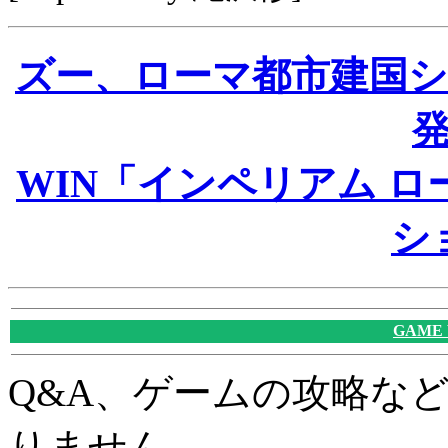
ズー、ローマ都市建国
WIN「インペリアム ロ
シ
GAME
Q&A、ゲームの攻略な
りません