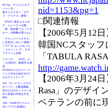
PS Vita「テイルズ オブ
nid=1153&pg=1
ハーツ R」
新キャラクター「ガラ
ド・グリナス」参戦！
□関連情報
「FFXIV: 新生エオルゼ
ア」トレーラー公開
「続・黒衣森 ウォークス
【2006年5月12
ルー」の映像が明らかに
「グランツーリスモ５」
韓国NCスタッフ
に次世代シボレー登場！
シワ1つにもこだわった
「コルベット C7」カモ
「TABULA R
フラージュ仕様
ドスパラ、「ACIII」と
「CoDBOII」推奨PCを発
http://game.watch.
売
NVIDIAロゴ入りバック
パック付きの合計4モデ
【2006年3月24日】R
ルをラインナップ
iOS「ロックマン クロス
Rasa」のデザイ
オーバー」が配信開始
自分だけのロックマンを
作り世界の平和を守る
RPG
ベテランの前に
3DS「NARUTO-ナルト-
SD パワフル疾風伝」