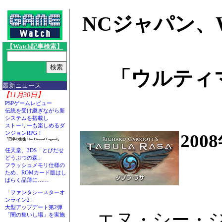
NCジャパン、
【Watch記事検索】
「ウルティ
最新ニュース
【11月30日】
PSPゲームレビュー
伝統を受け継ぎながら新
システムを搭載し
ストーリーも楽しめるダ
ンジョンRPG！
20
「円卓の生徒 The Eternal Legend」
任天堂、3DS「とびだせ
どうぶつの森」
フラッシュメモリ仕様の
ため、ROMカード版はし
ばらく品薄に……
「ファンタシースターオ
ンライン2」
大型アップデート第2弾
エヌ・シー・ジ
「闇の集いし場」を実施