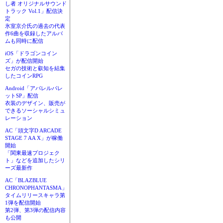
し者 オリジナルサウンド
トラック Vol.1」配信決
定
氷室京介氏の過去の代表
作6曲を収録したアルバ
ムも同時に配信
iOS「ドラゴンコイン
ズ」が配信開始
セガの技術と叡知を結集
したコインRPG
Android「アパレルパレ
ットSP」配信
衣装のデザイン、販売が
できるソーシャルシミュ
レーション
AC「頭文字D ARCADE
STAGE 7 AA X」が稼働
開始
「関東最速プロジェク
ト」などを追加したシリ
ーズ最新作
AC「BLAZBLUE
CHRONOPHANTASMA」
タイムリリースキャラ第
1弾を配信開始
第2弾、第3弾の配信内容
も公開