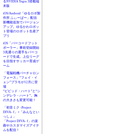
るNVIDIA Tegra 3搭載端
末版
iOS/Android「ゆるロボ製
作所 ふぃーばー」配信
新機能追加でバージョン
アップ。ゆるかわロボッ
ト登場のロボット生産ア
プリ
iOS「バーコードフット
ボーラー」事前登録開始
3兆通りの選手をバーコ
ードで生成。上位リーグ
を目指すサッカー育成ゲ
ーム
「電脳戦機バーチャロン
フォース」“フェイ・イ
ェン”プラモが12月に登
場
“ビビッド・ハート”と“シ
ンデレラ・ハート”。胸
の大きさも変更可能！
「初音ミク -Project
DIVA- f」×「みんなとい
っしょ」
「Project DIVA- f」の楽
曲やカスタマイズアイテ
ムを配信！