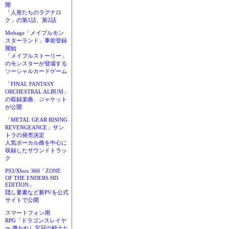
開
「人形たちのラグナロ
ク」の第1話、第2話
Mobage「メイプルモン
スターランド」事前登録
開始
「メイプルストーリー」
のモンスターが登場する
ソーシャルカードゲーム
「FINAL FANTASY
ORCHESTRAL ALBUM」
の収録楽曲、ジャケット
が公開
「METAL GEAR RISING
REVENGEANCE」サン
トラの発売決定
人気ボーカル曲を中心に
収録したサウンドトラッ
ク
PS3/Xbox 360「ZONE
OF THE ENDERS HD
EDITION」
隠し要素など新PVを公式
サイトで公開
スマートフォン用
RPG「ドラゴンスレイヤ
ー 導かれし宝冠の戦士た