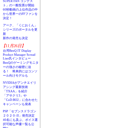
SUPER FAN コンテス
ト」の一般投票が開始
60秒動画の上位作品の中
から世界一のFFファンを
決定！
アーク、「くにおくん」
シリーズのポータルを更
新
新作の発売も決定
【11月26日】
台湾BenQ IT Display
Product Manager Scread
Liao氏インタビュー
BenQのゲーミングモニタ
ーの強さの秘密に迫
る！ 将来的にはコンソ
ール向けモデルも
NVIDIAがアンチエイリ
アシング最新技術
「TXAA」を紹介
「アサクリ3」や
「CoD:BO2」に合わせた
キャンペーンも発表
PSP「セブンスドラゴン
２０２０-II」発売決定
40名にも及ぶ、ボイス選
択可能な声優一覧も公