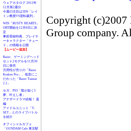
ウェアカタログ 2012年
12月第2週分
今週の注目は3DS「レイ
Copyright (c)2007 
トン教授VS逆転裁判」
WIN「RUSTY HEARTS」
OBT開始を12月6日に決
Group company. All
定
事前登録特典、プレイヤ
ーキャラクター「チュー
ド」の情報を公開
【ムービー追加】
Razer、ゲーミングヘッド
セット2モデルを11月30
日に発売
汎用性が売りの「Razer
Kraken Pro」、低音にこ
だわった「Razer Tiamat
2.2」
セガ、PS3「龍が如く5
夢、叶えし者」
アナザードラマ続報！ 遥
編
アイドルユニット「T-
SET」とのライブバトル
を紹介
オフィシャルカフェ
「GUNDAM Cafe 東京駅