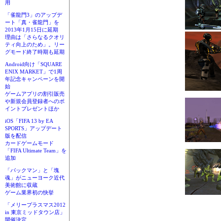
用
「雀龍門3」のアップデ
ート「真・雀龍門」を
2013年1月15日に延期
理由は「さらなるクオリ
ティ向上のため」。リー
グモード終了時期も延期
Android向け「SQUARE
ENIX MARKET」で1周
年記念キャンペーンを開
始
ゲームアプリの割引販売
や新規会員登録者へのポ
イントプレゼントほか
iOS「FIFA 13 by EA
SPORTS」アップデート
版を配信
カードゲームモード
「FIFA Ultimate Team」を
追加
「パックマン」と「塊
魂」がニューヨーク近代
美術館に収蔵
ゲーム業界初の快挙
「メリープラスマス2012
in 東京ミッドタウン店」
開催決定