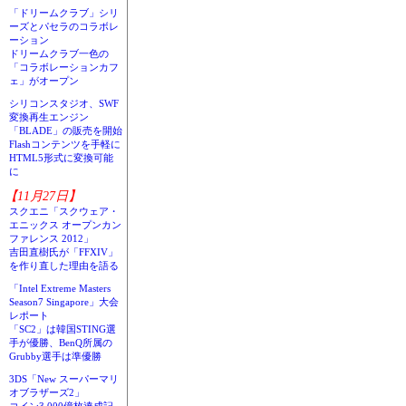
「ドリームクラブ」シリ
ーズとパセラのコラボレ
ーション
ドリームクラブ一色の
「コラボレーションカフ
ェ」がオープン
シリコンスタジオ、SWF
変換再生エンジン
「BLADE」の販売を開始
Flashコンテンツを手軽に
HTML5形式に変換可能
に
【11月27日】
スクエニ「スクウェア・
エニックス オープンカン
ファレンス 2012」
吉田直樹氏が「FFXIV」
を作り直した理由を語る
「Intel Extreme Masters
Season7 Singapore」大会
レポート
「SC2」は韓国STING選
手が優勝、BenQ所属の
Grubby選手は準優勝
3DS「New スーパーマリ
オブラザーズ2」