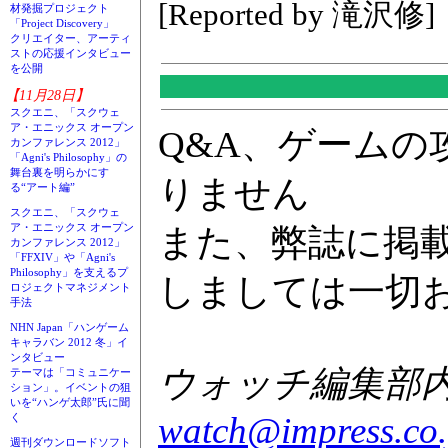
[Reported by 滝沢修]
材発掘プロジェクト
「Project Discovery」
クリエイター、アーティ
ストの応援インタビュー
を公開
【11月28日】
スクエニ、「スクウェ
ア・エニックス オープン
Q&A、ゲーム
カンファレンス 2012」
「Agni's Philosophy」の
舞台裏を明らかにす
りません
る“アート編”
スクエニ、「スクウェ
ア・エニックス オープン
また、弊誌に掲
カンファレンス 2012」
「FFXIV」や「Agni's
Philosophy」を支えるプ
しましては一切
ロジェクトマネジメント
手法
NHN Japan「ハンゲーム
キャラバン 2012 冬」イ
ンタビュー
ウォッチ編集部内GA
テーマは「コミュニケー
ション」。イベントの狙
いを“ハンゲ太郎”氏に聞
watch@impress.co.
く
週刊ダウンロードソフト