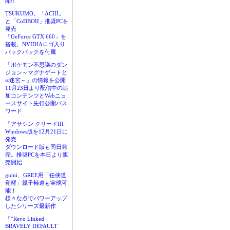
開!!
TSUKUMO、「ACIII」
と「CoDBOII」推奨PCを
発売
「GeForce GTX 660」を
搭載。NVIDIAロゴ入り
バックパックを付属
「ポケモン不思議のダン
ジョン～マグナゲートと
∞迷宮～」の情報を公開
11月23日より配信中の追
加コンテンツとWebニュ
ースサイト先行公開パス
ワード
「アサシン クリードIII」
Windows版を12月21日に
発売
ダウンロード版も同日発
売。推奨PCを本日より販
売開始
gumi、GREE用「任侠道
覚醒」親子極道も実現可
能！
様々な点でパワーアップ
したシリーズ最新作
「“Revo Linked
BRAVELY DEFAULT