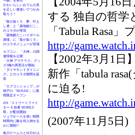
【2004年5月
ー鍋」を発売
かわいらしいおでんの具
を正しい箸使いでつかみ
する 独自の哲学
取ろう！
「龍が如く５ 夢、叶え
し者」と「築地銀だこ」
「Tabula Ra
のコラボが実現
「築地銀だこハイボール
酒場」に「龍が如く５」
http://game.watch.
のコラボメニューが登場
カプコン、「大神」の関
【2002年3月1日】R
連情報を公開
「大神 アマテラス」グッ
ズ3種の再受注が開始
新作「tabula 
「ダイヤモンドダイニン
グ」とのコラボ期間を延
長
に迫る!
「カプコンショップ」が
神戸の「MOSAIC」に期
間限定オープン
http://game.watch.
iOS「ストリートファイ
ター X 鉄拳 MOBILE
祭」が配信開始
リュウか一八を使い制限
(2007年11月5日)
時間内に敵を何人倒せる
かに挑戦!!
角川ゲームスとSCEJの人