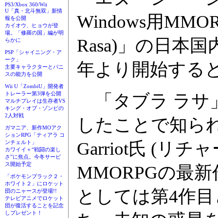
PS3/Xbox 360/Wii
U「真・北斗無双」新情
Windows用MMO
報を公開
カイオウ、ヒョウが登
場。「修羅の国」編が明
Rasa)」の日本
らかに
PSP「シャイニング・ア
ーク」
年より開始する
主要キャラクターとパニ
スの能力を公開
Wii U「ZombiU」開発者
トレーラー第3弾を公開
「タブラ ラサ
マルチプレイは生存者VS
キング・オブ・ゾンビの
2人対戦
したことで知られる
ガマニア、新作MOアク
ションRPG「ティアラ コ
Garriot氏 (
ンチェルト」
カワイイ＋“戦闘の楽し
さ”に焦点。今冬サービ
ス開始予定
MMORPGの最
「ポケモンブラック２・
ホワイト２」にロケット
としては第4作
団のニャースが登場!!
テレビアニメでロケット
団が復活することを記念
しプレゼント！