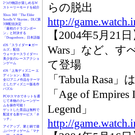
2つの物語が楽しめるW
らの脱出
ストーリーモードを紹介
Xbox 360「The Elder
http://game.watch.
Scrolls V: Skyrim」DLC第
3弾配信決定
「最初のドラゴンボー
【2004年5月21日
ン」と対決する
「Dragonborn」日本語版
iOS「スライダー★ガー
Wars」など、
ルズ」配信
ウォータースライダー×
美少女のレースアクショ
て登場
ンゲーム
iOS「上海ディズニー エ
「Tabula Ras
ディション」配信
全12アニメ作品をテーマ
としたディズニー版名作
パズル
「Age of Empires I
PCやスマホでネットを通
じて本物のクレーンゲー
Legend」
ムを操作可能！
ゲットした景品は無料で
配送する新サービス「ネ
http://game.watch.
ッチ」
アイアップ、箸と鍋で遊
ぶパーティゲーム「マナ