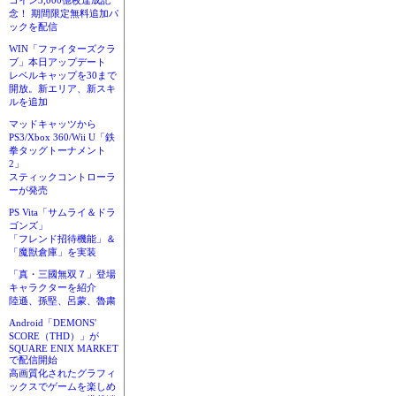
コイン3,000億枚達成記
念！ 期間限定無料追加パ
ックを配信
WIN「ファイターズクラ
ブ」本日アップデート
レベルキャップを30まで
開放。新エリア、新スキ
ルを追加
マッドキャッツから
PS3/Xbox 360/Wii U「鉄
拳タッグトーナメント
2」
スティックコントローラ
ーが発売
PS Vita「サムライ＆ドラ
ゴンズ」
「フレンド招待機能」＆
「魔獣倉庫」を実装
「真・三國無双７」登場
キャラクターを紹介
陸遜、孫堅、呂蒙、魯粛
Android「DEMONS'
SCORE（THD）」が
SQUARE ENIX MARKET
で配信開始
高画質化されたグラフィ
ックスでゲームを楽しめ