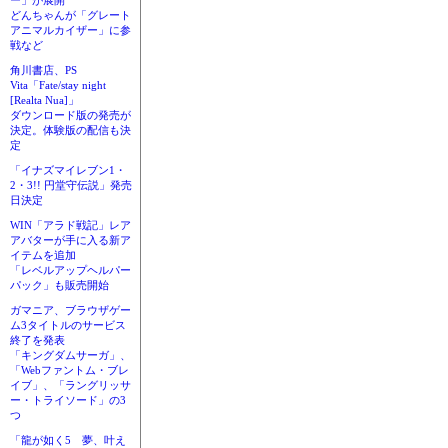
ー」が展開
どんちゃんが「グレート
アニマルカイザー」に参
戦など
角川書店、PS
Vita「Fate/stay night
[Realta Nua]」
ダウンロード版の発売が
決定。体験版の配信も決
定
「イナズマイレブン1・
2・3!! 円堂守伝説」発売
日決定
WIN「アラド戦記」レア
アバターが手に入る新ア
イテムを追加
「レベルアップヘルパー
パック」も販売開始
ガマニア、ブラウザゲー
ム3タイトルのサービス
終了を発表
「キングダムサーガ」、
「Webファントム・ブレ
イブ」、「ラングリッサ
ー・トライソード」の3
つ
「龍が如く5 夢、叶え