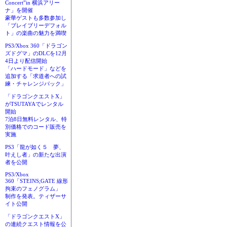
Concert”in 横浜アリー
ナ」を開催
豪華ゲストも多数参加し
「ブレイブリーデフォル
ト」の楽曲の魅力を満喫
PS3/Xbox 360「ドラゴン
ズドグマ」のDLCを12月
4日より配信開始
「ハードモード」などを
追加する「求道者への試
練・チャレンジパック」
「ドラゴンクエストX」
がTSUTAYAでレンタル
開始
7泊8日無料レンタル、特
別価格でのコード販売を
実施
PS3「龍が如く５ 夢、
叶えし者」の新たな出演
者を公開
PS3/Xbox
360「STEINS;GATE 線形
拘束のフェノグラム」
制作を発表。ティザーサ
イト公開
「ドラゴンクエストX」
の連続クエスト情報を公