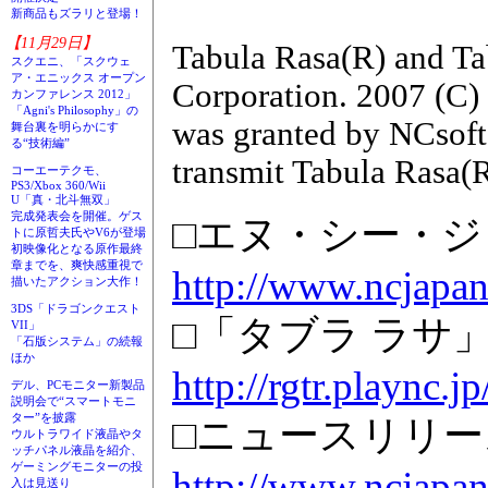
新商品もズラリと登場！
【11月29日】
Tabula Rasa(R) and Ta
スクエニ、「スクウェ
ア・エニックス オープン
Corporation. 2007 (C)
カンファレンス 2012」
「Agni's Philosophy」の
was granted by NCsoft 
舞台裏を明らかにす
る“技術編”
transmit Tabula Rasa(R
コーエーテクモ、
PS3/Xbox 360/Wii
U「真・北斗無双」
完成発表会を開催。ゲス
□エヌ・シー・
トに原哲夫氏やV6が登場
初映像化となる原作最終
章までを、爽快感重視で
http://www.ncjapan
描いたアクション大作！
3DS「ドラゴンクエスト
□「タブラ ラサ
VII」
「石版システム」の続報
ほか
http://rgtr.plaync.jp
デル、PCモニター新製品
説明会で“スマートモニ
ター”を披露
□ニュースリリー
ウルトラワイド液晶やタ
ッチパネル液晶を紹介、
ゲーミングモニターの投
http://www.ncjapan
入は見送り