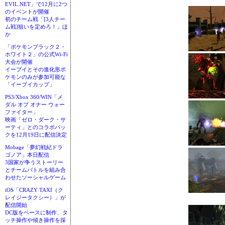
EVIL.NET」で12月に2つ
のイベントが開催
初のチーム戦「[3人チー
ム戦]狙いを定めろ！」ほ
か
「ポケモンブラック２・
ホワイト２」の公式Wi-Fi
大会が開催
イーブイとその進化形ポ
ケモンのみが参加可能な
「イーブイカップ」
PS3/Xbox 360/WIN「メ
ダル オブ オナー ウォー
ファイター」
映画「ゼロ・ダーク・サ
ーティ」とのコラボパッ
クを12月19日に配信決定
Mobage「夢幻戦紀ドラ
ゴノア」本日配信
3国家が争うストーリー
とチームバトルを組み合
わせたソーシャルゲーム
iOS「CRAZY TAXI（ク
レイジータクシー）」が
配信開始
DC版をベースに制作、タ
ッチ操作や傾き操作を採