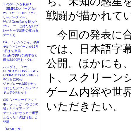
ち、未知の惑星
35のゲームを収録！
「SIMPLEシリーズ for
戦闘が描かれて
Wii U Vol.1 THE ファミ
リーパーティー」
Wii U GamePadを持った
プレーヤーと持たないプ
今回の発表に合
レーヤーで展開の変わる
ゲームも
EA、「シムシティ」早期
では、日本語字
予約キャンペーンを12月
3日まで実施
Originで先行予約すると
公開。ほかにも
最大5,000円おトクに！
バンダイ、「FW
GUNDAM CONVERGE -
ト、スクリーン
OPERATION JABURO -」
を12月に発売
ジャブローのMSをセッ
ゲーム内容や世
トにしたデフォルメフィ
ギュア8体セット
iOS「バーコードフット
いただきたい。
ボーラー」が「のぼうの
城」とタイアップ
ゲーム内にサッカー選手
となった「のぼう様」が
登場
「RESIDENT