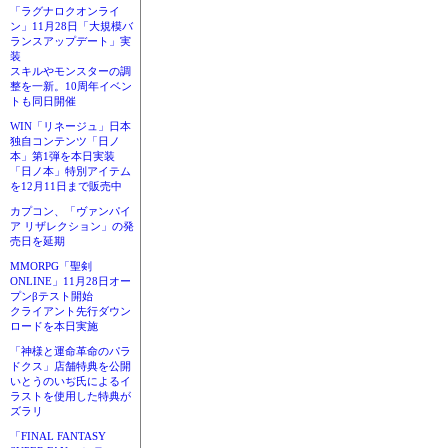
「ラグナロクオンライ
ン」11月28日「大規模バ
ランスアップデート」実
装
スキルやモンスターの調
整を一新。10周年イベン
トも同日開催
WIN「リネージュ」日本
独自コンテンツ「日ノ
本」第1弾を本日実装
「日ノ本」特別アイテム
を12月11日まで販売中
カプコン、「ヴァンパイ
ア リザレクション」の発
売日を延期
MMORPG「聖剣
ONLINE」11月28日オー
プンβテスト開始
クライアント先行ダウン
ロードを本日実施
「神様と運命革命のパラ
ドクス」店舗特典を公開
いとうのいぢ氏によるイ
ラストを使用した特典が
ズラリ
「FINAL FANTASY