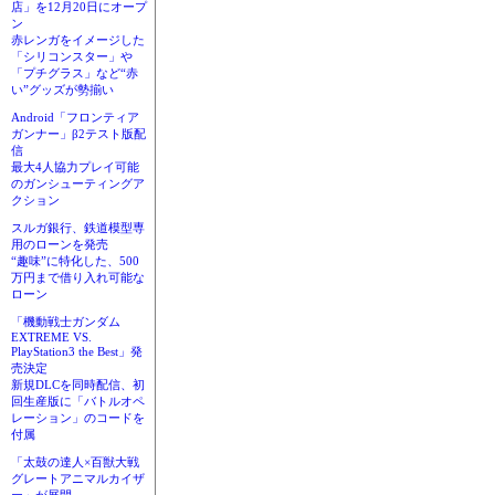
店」を12月20日にオープ
ン
赤レンガをイメージした
「シリコンスター」や
「プチグラス」など“赤
い”グッズが勢揃い
Android「フロンティア
ガンナー」β2テスト版配
信
最大4人協力プレイ可能
のガンシューティングア
クション
スルガ銀行、鉄道模型専
用のローンを発売
“趣味”に特化した、500
万円まで借り入れ可能な
ローン
「機動戦士ガンダム
EXTREME VS.
PlayStation3 the Best」発
売決定
新規DLCを同時配信、初
回生産版に「バトルオペ
レーション」のコードを
付属
「太鼓の達人×百獣大戦
グレートアニマルカイザ