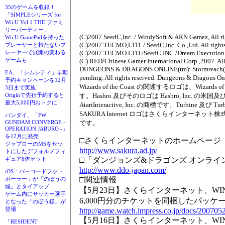
35のゲームを収録！
「SIMPLEシリーズ for
Wii U Vol.1 THE ファミ
リーパーティー」
(C)2007 SeedC,Inc. / WindySoft & ARN Gamez, All rig
Wii U GamePadを持った
(C)2007 TECMO,LTD. / SeedC,Inc. Co.,Ltd. All rights
プレーヤーと持たないプ
(C)2007 TECMO.LTD./SeedC INC./Dream Execution Te
レーヤーで展開の変わる
ゲームも
(C) RED/Chinese Gamer International Corp.,2007. All 
DUNGEONS & DRAGONS ONLINE(tm): Stormreach(tm) inte
EA、「シムシティ」早期
pending. All rights reserved. Dungeons & Dragons 
予約キャンペーンを12月
Wizards of the Coast の関連するロゴは、W
3日まで実施
す。Hasbro 及びそのロゴは Hasbro, Inc.
Originで先行予約すると
最大5,000円おトクに！
AtariInteractive, Inc. の商標です。Turb
SAKURA Internet ロゴはさくらインタ
バンダイ、「FW
です。
GUNDAM CONVERGE -
OPERATION JABURO -」
を12月に発売
□さくらインターネットのホームページ
ジャブローのMSをセッ
http://www.sakura.ad.jp/
トにしたデフォルメフィ
□「ダンジョンズ&ドラゴンズ オンライ
ギュア8体セット
http://www.ddo-japan.com/
iOS「バーコードフット
□関連情報
ボーラー」が「のぼうの
城」とタイアップ
【5月23日】さくらインターネット、W
ゲーム内にサッカー選手
6,000円分のチケットを同梱したパッケ
となった「のぼう様」が
登場
http://game.watch.impress.co.jp/docs/200705
【5月16日】さくらインターネット、W
「RESIDENT