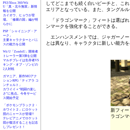
してどこまでも続く白いビーチと、これ
PS3/Xbox 360/Wii
U「真・北斗無双」新情
エリアとなっている。また、タングルル
報を公開
カイオウ、ヒョウが登
「ドラゴンマーク」フィートは選ばれ
場。「修羅の国」編が明
らかに
ンマークを強化することができる。
PSP「シャイニング・ア
ーク」
エンハンスメントでは、ジャガーノー
主要キャラクターとパニ
とは異なり、キャラクタに新しい能力を
スの能力を公開
Wii U「ZombiU」開発者
トレーラー第3弾を公開
マルチプレイは生存者VS
キング・オブ・ゾンビの
2人対戦
ガマニア、新作MOアク
ションRPG「ティアラ コ
ンチェルト」
カワイイ＋“戦闘の楽し
さ”に焦点。今冬サービ
ス開始予定
「ポケモンブラック２・
新フィー
ホワイト２」にロケット
団のニャースが登場!!
ラゴンマ
テレビアニメでロケット
団が復活することを記念
しプレゼント！