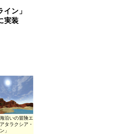
ライン」
に実装
海沿いの冒険エ
アタラクシア・
ン」