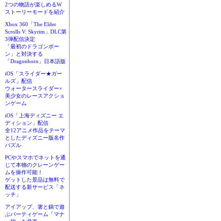
2つの物語が楽しめるW
ストーリーモードを紹介
Xbox 360「The Elder
Scrolls V: Skyrim」DLC第
3弾配信決定
「最初のドラゴンボー
ン」と対決する
「Dragonborn」日本語版
iOS「スライダー★ガー
ルズ」配信
ウォータースライダー×
美少女のレースアクショ
ンゲーム
iOS「上海ディズニー エ
ディション」配信
全12アニメ作品をテーマ
としたディズニー版名作
パズル
PCやスマホでネットを通
じて本物のクレーンゲー
ムを操作可能！
ゲットした景品は無料で
配送する新サービス「ネ
ッチ」
アイアップ、箸と鍋で遊
ぶパーティゲーム「マナ