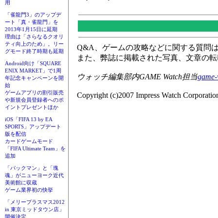
用
「雀龍門3」のアップデ
ート「真・雀龍門」を
2013年1月15日に延期
理由は「さらなるクオリ
ティ向上のため」。リー
Q&A、ゲームの攻略などに関する質問
グモード終了時期も延期
また、弊誌に掲載された写真、文章の転
Android向け「SQUARE
ENIX MARKET」で1周
ウォッチ編集部内GAME Watch担当
game-
年記念キャンペーンを開
始
ゲームアプリの割引販売
Copyright (c)2007 Impress Watch Corporation
や新規会員登録者へのポ
イントプレゼントほか
iOS「FIFA 13 by EA
SPORTS」アップデート
版を配信
カードゲームモード
「FIFA Ultimate Team」を
追加
「パックマン」と「塊
魂」がニューヨーク近代
美術館に収蔵
ゲーム業界初の快挙
「メリープラスマス2012
in 東京ミッドタウン店」
開催決定