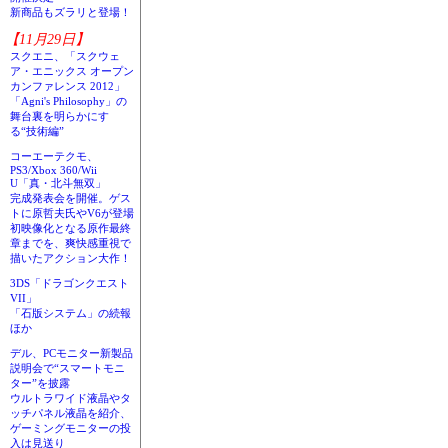
新商品もズラリと登場！
【11月29日】
スクエニ、「スクウェ
ア・エニックス オープン
カンファレンス 2012」
「Agni's Philosophy」の
舞台裏を明らかにす
る“技術編”
コーエーテクモ、
PS3/Xbox 360/Wii
U「真・北斗無双」
完成発表会を開催。ゲス
トに原哲夫氏やV6が登場
初映像化となる原作最終
章までを、爽快感重視で
描いたアクション大作！
3DS「ドラゴンクエスト
VII」
「石版システム」の続報
ほか
デル、PCモニター新製品
説明会で“スマートモニ
ター”を披露
ウルトラワイド液晶やタ
ッチパネル液晶を紹介、
ゲーミングモニターの投
入は見送り