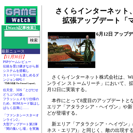
さくらインターネット、
拡張アップデート「マ
【Watch記事検索】
6月12日 アップ
最新ニュース
【11月30日】
PSPゲームレビュー
伝統を受け継ぎながら新
システムを搭載し
ストーリーも楽しめるダ
さくらインターネット株式会社は、Win
ンジョンRPG！
ンライン ストームリーチ」において、
「円卓の生徒 The Eternal Legend」
月12日に実装する。
任天堂、3DS「とびだせ
どうぶつの森」
フラッシュメモリ仕様の
本作にとって8度目のアップデートと
ため、ROMカード版はし
エリア「アタラクシア・ヘイヴン」や新
ばらく品薄に……
どが登場する。
「ファンタシースターオ
ンライン2」
新エリア「アタラクシア・ヘイヴン」
大型アップデート第2弾
「闇の集いし場」を実施
ネス・エリア)」と同じく、敵の出現す