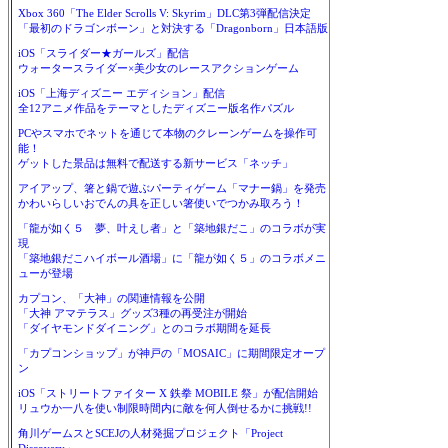
Xbox 360「The Elder Scrolls V: Skyrim」DLC第3弾配信決定
「最初のドラゴンボーン」と対決する「Dragonborn」日本語版
iOS「スライダー★ガールズ」配信
ウォータースライダー×美少女のレースアクションゲーム
iOS「上海ディズニー エディション」配信
全12アニメ作品をテーマとしたディズニー版名作パズル
PCやスマホでネットを通じて本物のクレーンゲームを操作可
能！
ゲットした景品は無料で配送する新サービス「ネッチ」
アイアップ、箸と鍋で遊ぶパーティゲーム「マナー鍋」を発売
かわいらしいおでんの具を正しい箸使いでつかみ取ろう！
「龍が如く５ 夢、叶えし者」と「築地銀だこ」のコラボが実
現
「築地銀だこハイボール酒場」に「龍が如く５」のコラボメニ
ューが登場
カプコン、「大神」の関連情報を公開
「大神 アマテラス」グッズ3種の再受注が開始
「ダイヤモンドダイニング」とのコラボ期間を延長
「カプコンショップ」が神戸の「MOSAIC」に期間限定オープ
ン
iOS「ストリートファイター X 鉄拳 MOBILE 祭」が配信開始
リュウか一八を使い制限時間内に敵を何人倒せるかに挑戦!!
角川ゲームスとSCEJの人材発掘プロジェクト「Project