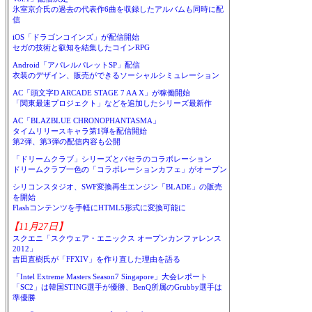
氷室京介氏の過去の代表作6曲を収録したアルバムも同時に配
信
iOS「ドラゴンコインズ」が配信開始
セガの技術と叡知を結集したコインRPG
Android「アパレルパレットSP」配信
衣装のデザイン、販売ができるソーシャルシミュレーション
AC「頭文字D ARCADE STAGE 7 AA X」が稼働開始
「関東最速プロジェクト」などを追加したシリーズ最新作
AC「BLAZBLUE CHRONOPHANTASMA」
タイムリリースキャラ第1弾を配信開始
第2弾、第3弾の配信内容も公開
「ドリームクラブ」シリーズとパセラのコラボレーション
ドリームクラブ一色の「コラボレーションカフェ」がオープン
シリコンスタジオ、SWF変換再生エンジン「BLADE」の販売
を開始
Flashコンテンツを手軽にHTML5形式に変換可能に
【11月27日】
スクエニ「スクウェア・エニックス オープンカンファレンス
2012」
吉田直樹氏が「FFXIV」を作り直した理由を語る
「Intel Extreme Masters Season7 Singapore」大会レポート
「SC2」は韓国STING選手が優勝、BenQ所属のGrubby選手は
準優勝