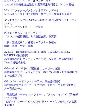
3DS「New スーパーマリオブラザーズ2」
コイン3,000億枚達成記念！ 期間限定無料追加パックを配信
WIN「ファイターズクラブ」本日アップデート
レベルキャップを30まで開放。新エリア、新スキルを追加
マッドキャッツからPS3/Xbox 360/Wii U「鉄拳タッグトーナメ
ント2」
スティックコントローラーが発売
PS Vita「サムライ＆ドラゴンズ」
「フレンド招待機能」＆「魔獣倉庫」を実装
「真・三國無双７」登場キャラクターを紹介
陸遜、孫堅、呂蒙、魯粛
Android「DEMONS' SCORE（THD）」がSQUARE ENIX
MARKETで配信開始
高画質化されたグラフィックスでゲームを楽しめるNVIDIA
Tegra 3搭載端末版
iOS/Android「ゆるロボ製作所 ふぃーばー」配信
新機能追加でバージョンアップ。ゆるかわロボット登場のロボ
ット生産アプリ
iOS「バーコードフットボーラー」事前登録開始
3兆通りの選手をバーコードで生成。上位リーグを目指すサッ
カー育成ゲーム
「電脳戦機バーチャロン フォース」“フェイ・イェン”プラモが
12月に登場
“ビビッド・ハート”と“シンデレラ・ハート”。胸の大きさも変
更可能！