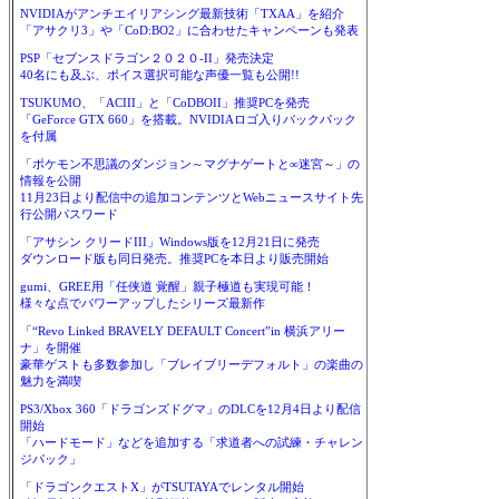
NVIDIAがアンチエイリアシング最新技術「TXAA」を紹介
「アサクリ3」や「CoD:BO2」に合わせたキャンペーンも発表
PSP「セブンスドラゴン２０２０-II」発売決定
40名にも及ぶ、ボイス選択可能な声優一覧も公開!!
TSUKUMO、「ACIII」と「CoDBOII」推奨PCを発売
「GeForce GTX 660」を搭載。NVIDIAロゴ入りバックパック
を付属
「ポケモン不思議のダンジョン～マグナゲートと∞迷宮～」の
情報を公開
11月23日より配信中の追加コンテンツとWebニュースサイト先
行公開パスワード
「アサシン クリードIII」Windows版を12月21日に発売
ダウンロード版も同日発売。推奨PCを本日より販売開始
gumi、GREE用「任侠道 覚醒」親子極道も実現可能！
様々な点でパワーアップしたシリーズ最新作
「“Revo Linked BRAVELY DEFAULT Concert”in 横浜アリー
ナ」を開催
豪華ゲストも多数参加し「ブレイブリーデフォルト」の楽曲の
魅力を満喫
PS3/Xbox 360「ドラゴンズドグマ」のDLCを12月4日より配信
開始
「ハードモード」などを追加する「求道者への試練・チャレン
ジパック」
「ドラゴンクエストX」がTSUTAYAでレンタル開始