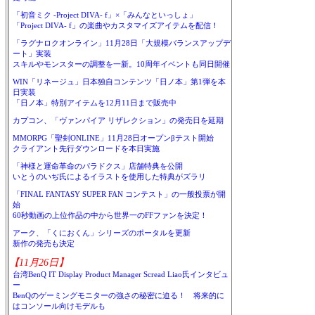
「初音ミク -Project DIVA- f」×「みんなといっしょ」
「Project DIVA- f」の楽曲やカスタマイズアイテムを配信！
「ラグナロクオンライン」11月28日「大規模バランスアップデ
ート」実装
スキルやモンスターの調整を一新。10周年イベントも同日開催
WIN「リネージュ」日本独自コンテンツ「日ノ本」第1弾を本
日実装
「日ノ本」特別アイテムを12月11日まで販売中
カプコン、「ヴァンパイア リザレクション」の発売日を延期
MMORPG「聖剣ONLINE」11月28日オープンβテスト開始
クライアント先行ダウンロードを本日実施
「神様と運命革命のパラドクス」店舗特典を公開
いとうのいぢ氏によるイラストを使用した特典がズラリ
「FINAL FANTASY SUPER FAN コンテスト」の一般投票が開
始
60秒動画の上位作品の中から世界一のFFファンを決定！
アーク、「くにおくん」シリーズのポータルを更新
新作の発売も決定
【11月26日】
台湾BenQ IT Display Product Manager Scread Liao氏インタビュ
ー
BenQのゲーミングモニターの強さの秘密に迫る！ 将来的に
はコンソール向けモデルも