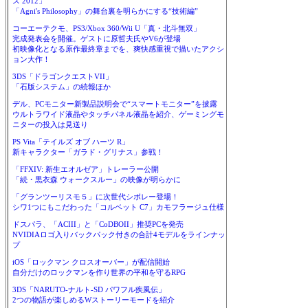
ス 2012」
「Agni's Philosophy」の舞台裏を明らかにする“技術編”
コーエーテクモ、PS3/Xbox 360/Wii U「真・北斗無双」
完成発表会を開催。ゲストに原哲夫氏やV6が登場
初映像化となる原作最終章までを、爽快感重視で描いたアクシ
ョン大作！
3DS「ドラゴンクエストVII」
「石版システム」の続報ほか
デル、PCモニター新製品説明会で“スマートモニター”を披露
ウルトラワイド液晶やタッチパネル液晶を紹介、ゲーミングモ
ニターの投入は見送り
PS Vita「テイルズ オブ ハーツ R」
新キャラクター「ガラド・グリナス」参戦！
「FFXIV: 新生エオルゼア」トレーラー公開
「続・黒衣森 ウォークスルー」の映像が明らかに
「グランツーリスモ５」に次世代シボレー登場！
シワ1つにもこだわった「コルベット C7」カモフラージュ仕様
ドスパラ、「ACIII」と「CoDBOII」推奨PCを発売
NVIDIAロゴ入りバックパック付きの合計4モデルをラインナッ
プ
iOS「ロックマン クロスオーバー」が配信開始
自分だけのロックマンを作り世界の平和を守るRPG
3DS「NARUTO-ナルト-SD パワフル疾風伝」
2つの物語が楽しめるWストーリーモードを紹介