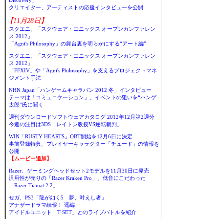
Discovery」
クリエイター、アーティストの応援インタビューを公開
【11月28日】
スクエニ、「スクウェア・エニックス オープンカンファレン
ス 2012」
「Agni's Philosophy」の舞台裏を明らかにする“アート編”
スクエニ、「スクウェア・エニックス オープンカンファレン
ス 2012」
「FFXIV」や「Agni's Philosophy」を支えるプロジェクトマネ
ジメント手法
NHN Japan「ハンゲームキャラバン 2012 冬」インタビュー
テーマは「コミュニケーション」。イベントの狙いを“ハンゲ
太郎”氏に聞く
週刊ダウンロードソフトウェアカタログ 2012年12月第2週分
今週の注目は3DS「レイトン教授VS逆転裁判」
WIN「RUSTY HEARTS」OBT開始を12月6日に決定
事前登録特典、プレイヤーキャラクター「チュード」の情報を
公開
【ムービー追加】
Razer、ゲーミングヘッドセット2モデルを11月30日に発売
汎用性が売りの「Razer Kraken Pro」、低音にこだわった
「Razer Tiamat 2.2」
セガ、PS3「龍が如く5 夢、叶えし者」
アナザードラマ続報！ 遥編
アイドルユニット「T-SET」とのライブバトルを紹介