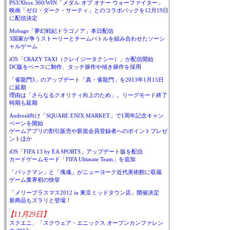
PS3/Xbox 360/WIN「メダル オブ オナー ウォーファイター」
映画「ゼロ・ダーク・サーティ」とのコラボパックを12月19日
に配信決定
Mobage「夢幻戦紀ドラゴノア」本日配信
3国家が争うストーリーとチームバトルを組み合わせたソーシ
ャルゲーム
iOS「CRAZY TAXI（クレイジータクシー）」が配信開始
DC版をベースに制作、タッチ操作や傾き操作を採用
「雀龍門3」のアップデート「真・雀龍門」を2013年1月15日
に延期
理由は「さらなるクオリティ向上のため」。リーグモード終了
時期も延期
Android向け「SQUARE ENIX MARKET」で1周年記念キャン
ペーンを開始
ゲームアプリの割引販売や新規会員登録者へのポイントプレゼ
ントほか
iOS「FIFA 13 by EA SPORTS」アップデート版を配信
カードゲームモード「FIFA Ultimate Team」を追加
「パックマン」と「塊魂」がニューヨーク近代美術館に収蔵
ゲーム業界初の快挙
「メリープラスマス2012 in 東京ミッドタウン店」開催決定
新商品もズラリと登場！
【11月29日】
スクエニ、「スクウェア・エニックス オープンカンファレン