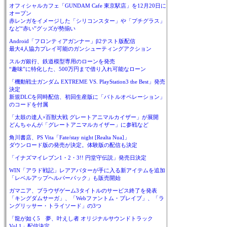
オフィシャルカフェ「GUNDAM Cafe 東京駅店」を12月20日に
オープン
赤レンガをイメージした「シリコンスター」や「プチグラス」
など“赤い”グッズが勢揃い
Android「フロンティアガンナー」β2テスト版配信
最大4人協力プレイ可能のガンシューティングアクション
スルガ銀行、鉄道模型専用のローンを発売
“趣味”に特化した、500万円まで借り入れ可能なローン
「機動戦士ガンダム EXTREME VS. PlayStation3 the Best」発売
決定
新規DLCを同時配信、初回生産版に「バトルオペレーション」
のコードを付属
「太鼓の達人×百獣大戦 グレートアニマルカイザー」が展開
どんちゃんが「グレートアニマルカイザー」に参戦など
角川書店、PS Vita「Fate/stay night [Realta Nua]」
ダウンロード版の発売が決定。体験版の配信も決定
「イナズマイレブン1・2・3!! 円堂守伝説」発売日決定
WIN「アラド戦記」レアアバターが手に入る新アイテムを追加
「レベルアップヘルパーパック」も販売開始
ガマニア、ブラウザゲーム3タイトルのサービス終了を発表
「キングダムサーガ」、「Webファントム・ブレイブ」、「ラ
ングリッサー・トライソード」の3つ
「龍が如く5 夢、叶えし者 オリジナルサウンドトラック
Vol.1」配信決定