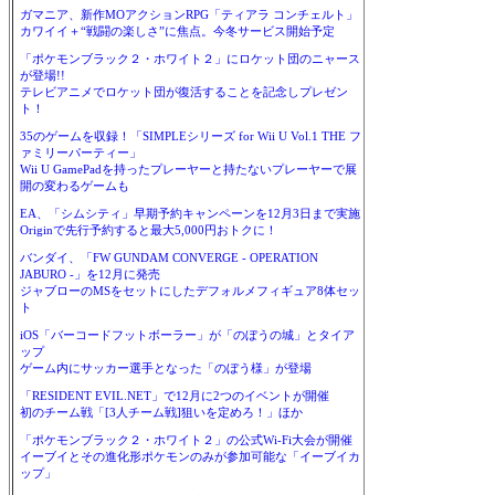
ガマニア、新作MOアクションRPG「ティアラ コンチェルト」
カワイイ＋“戦闘の楽しさ”に焦点。今冬サービス開始予定
「ポケモンブラック２・ホワイト２」にロケット団のニャース
が登場!!
テレビアニメでロケット団が復活することを記念しプレゼン
ト！
35のゲームを収録！「SIMPLEシリーズ for Wii U Vol.1 THE フ
ァミリーパーティー」
Wii U GamePadを持ったプレーヤーと持たないプレーヤーで展
開の変わるゲームも
EA、「シムシティ」早期予約キャンペーンを12月3日まで実施
Originで先行予約すると最大5,000円おトクに！
バンダイ、「FW GUNDAM CONVERGE - OPERATION
JABURO -」を12月に発売
ジャブローのMSをセットにしたデフォルメフィギュア8体セッ
ト
iOS「バーコードフットボーラー」が「のぼうの城」とタイア
ップ
ゲーム内にサッカー選手となった「のぼう様」が登場
「RESIDENT EVIL.NET」で12月に2つのイベントが開催
初のチーム戦「[3人チーム戦]狙いを定めろ！」ほか
「ポケモンブラック２・ホワイト２」の公式Wi-Fi大会が開催
イーブイとその進化形ポケモンのみが参加可能な「イーブイカ
ップ」