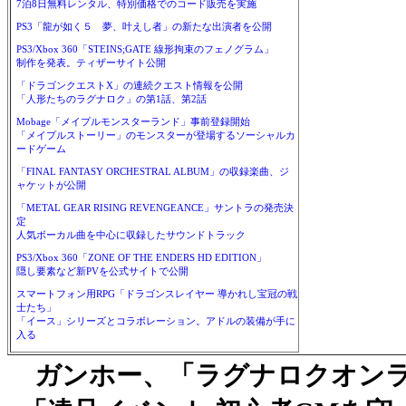
7泊8日無料レンタル、特別価格でのコード販売を実施
PS3「龍が如く５ 夢、叶えし者」の新たな出演者を公開
PS3/Xbox 360「STEINS;GATE 線形拘束のフェノグラム」
制作を発表。ティザーサイト公開
「ドラゴンクエストX」の連続クエスト情報を公開
「人形たちのラグナロク」の第1話、第2話
Mobage「メイプルモンスターランド」事前登録開始
「メイプルストーリー」のモンスターが登場するソーシャルカ
ードゲーム
「FINAL FANTASY ORCHESTRAL ALBUM」の収録楽曲、ジ
ャケットが公開
「METAL GEAR RISING REVENGEANCE」サントラの発売決
定
人気ボーカル曲を中心に収録したサウンドトラック
PS3/Xbox 360「ZONE OF THE ENDERS HD EDITION」
隠し要素など新PVを公式サイトで公開
スマートフォン用RPG「ドラゴンスレイヤー 導かれし宝冠の戦
士たち」
「イース」シリーズとコラボレーション。アドルの装備が手に
入る
ガンホー、「ラグナロクオン