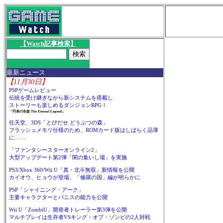
【Watch記事検索】
最新ニュース
【11月30日】
PSPゲームレビュー
伝統を受け継ぎながら新システムを搭載し
ストーリーも楽しめるダンジョンRPG！
「円卓の生徒 The Eternal Legend」
任天堂、3DS「とびだせ どうぶつの森」
フラッシュメモリ仕様のため、ROMカード版はしばらく品薄
に……
「ファンタシースターオンライン2」
大型アップデート第2弾「闇の集いし場」を実施
PS3/Xbox 360/Wii U「真・北斗無双」新情報を公開
カイオウ、ヒョウが登場。「修羅の国」編が明らかに
PSP「シャイニング・アーク」
主要キャラクターとパニスの能力を公開
Wii U「ZombiU」開発者トレーラー第3弾を公開
マルチプレイは生存者VSキング・オブ・ゾンビの2人対戦