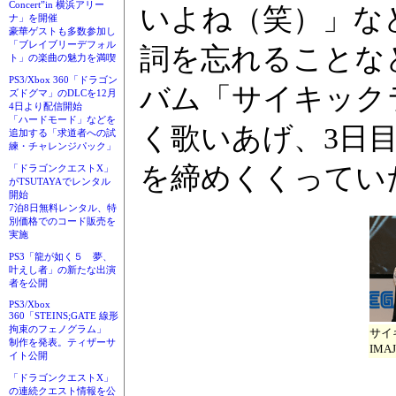
Concert”in 横浜アリー
いよね（笑）」な
ナ」を開催
豪華ゲストも多数参加し
「ブレイブリーデフォル
詞を忘れることな
ト」の楽曲の魅力を満喫
PS3/Xbox 360「ドラゴン
バム「サイキックラ
ズドグマ」のDLCを12月
4日より配信開始
「ハードモード」などを
く歌いあげ、3日
追加する「求道者への試
練・チャレンジパック」
を締めくくってい
「ドラゴンクエストX」
がTSUTAYAでレンタル
開始
7泊8日無料レンタル、特
別価格でのコード販売を
実施
PS3「龍が如く５ 夢、
叶えし者」の新たな出演
者を公開
PS3/Xbox
360「STEINS;GATE 線形
拘束のフェノグラム」
サイ
制作を発表。ティザーサ
IMA
イト公開
「ドラゴンクエストX」
の連続クエスト情報を公