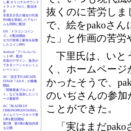
し者 オリジナルサウンド
トラック Vol.1」配信決
抜くのに苦労しま
定
氷室京介氏の過去の代表
作6曲を収録したアルバ
で、絵をpakoさ
ムも同時に配信
iOS「ドラゴンコイン
た」と作画の苦労
ズ」が配信開始
セガの技術と叡知を結集
したコインRPG
Android「アパレルパレ
下里氏は、いと
ットSP」配信
衣装のデザイン、販売が
できるソーシャルシミュ
く、ホームページ
レーション
AC「頭文字D ARCADE
かったそうで、pa
STAGE 7 AA X」が稼働
開始
「関東最速プロジェク
のいぢさんの参加
ト」などを追加したシリ
ーズ最新作
ことができた。
AC「BLAZBLUE
CHRONOPHANTASMA」
タイムリリースキャラ第
1弾を配信開始
「実はまだpak
第2弾、第3弾の配信内容
も公開