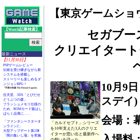
【東京ゲームショウ
【Watch記事検索】
セガブー
クリエイタート
最新ニュース
【11月30日】
PSPゲームレビュー
伝統を受け継ぎながら新
システムを搭載し
ストーリーも楽しめるダ
10月9
ンジョンRPG！
「円卓の生徒 The Eternal Legend」
任天堂、3DS「とびだせ
スデイ)
どうぶつの森」
フラッシュメモリ仕様の
ため、ROMカード版はし
ばらく品薄に……
会場：
「ファンタシースターオ
「カルドセプト」シリーズ
ンライン2」
を10年支えた3人のクリエ
大型アップデート第2弾
イターが思い出と最新作へ
「闇の集いし場」を実施
入場料：1
の想いを語った