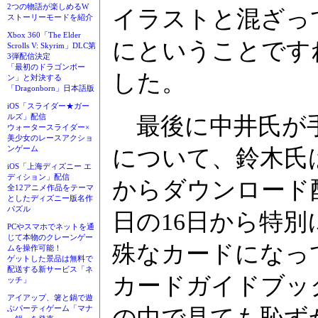
2つの物語が楽しめるW
イラストと混ざっ
ストーリーモードを紹介
Xbox 360「The Elder
にということです
Scrolls V: Skyrim」DLC第
3弾配信決定
「最初のドラゴンボー
した。
ン」と対決する
「Dragonborn」日本語版
iOS「スライダー★ガー
ルズ」配信
最後に中井氏が手
ウォータースライダー×
美少女のレースアクショ
ンゲーム
について、鈴木氏
iOS「上海ディズニー エ
ディション」配信
からダウンロード
全12アニメ作品をテーマ
としたディズニー版名作
パズル
日の16日から特
PCやスマホでネットを通
じて本物のクレーンゲー
殊なカードになっ
ムを操作可能！
ゲットした景品は無料で
配送する新サービス「ネ
カードガイドブッ
ッチ」
アイアップ、箸と鍋で遊
ぶパーティゲーム「マナ
の中で見ても恥ず