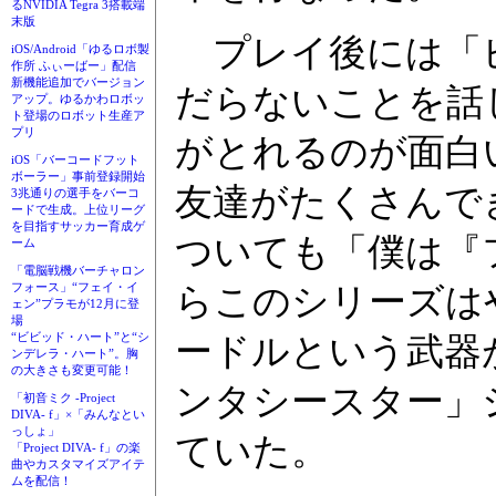
るNVIDIA Tegra 3搭載端
末版
プレイ後には「
iOS/Android「ゆるロボ製
作所 ふぃーばー」配信
新機能追加でバージョン
だらないことを話
アップ。ゆるかわロボッ
ト登場のロボット生産ア
プリ
がとれるのが面白
iOS「バーコードフット
ボーラー」事前登録開始
友達がたくさんで
3兆通りの選手をバーコ
ードで生成。上位リーグ
を目指すサッカー育成ゲ
ついても「僕は『
ーム
「電脳戦機バーチャロン
フォース」“フェイ・イ
らこのシリーズは
ェン”プラモが12月に登
場
“ビビッド・ハート”と“シ
ードルという武器
ンデレラ・ハート”。胸
の大きさも変更可能！
ンタシースター」
「初音ミク -Project
DIVA- f」×「みんなとい
っしょ」
ていた。
「Project DIVA- f」の楽
曲やカスタマイズアイテ
ムを配信！