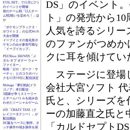
DS」のイベント
EVIL.NET」で12月に2つ
のイベントが開催
初のチーム戦「[3人チー
ト」の発売から1
ム戦]狙いを定めろ！」ほ
か
「ポケモンブラック２・
人気を誇るシリー
ホワイト２」の公式Wi-Fi
大会が開催
イーブイとその進化形ポ
のファンがつめか
ケモンのみが参加可能な
「イーブイカップ」
クに耳を傾けてい
PS3/Xbox 360/WIN「メ
ダル オブ オナー ウォー
ファイター」
映画「ゼロ・ダーク・サ
ステージに登場
ーティ」とのコラボパッ
クを12月19日に配信決定
会社大宮ソフト 
Mobage「夢幻戦紀ドラ
ゴノア」本日配信
3国家が争うストーリー
氏と、シリーズを
とチームバトルを組み合
わせたソーシャルゲーム
iOS「CRAZY TAXI（ク
ーの加藤直之氏と
レイジータクシー）」が
配信開始
DC版をベースに制作、タ
「カルドセプトDS
ッチ操作や傾き操作を採