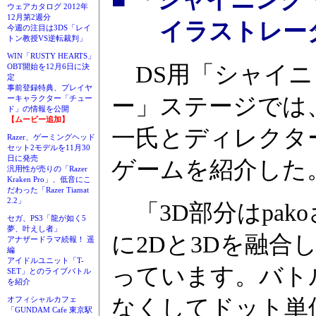
ウェアカタログ 2012年
12月第2週分
イラストレータ
今週の注目は3DS「レイ
トン教授VS逆転裁判」
WIN「RUSTY HEARTS」
DS用「シャイニ
OBT開始を12月6日に決
定
事前登録特典、プレイヤ
ー」ステージでは
ーキャラクター「チュー
ド」の情報を公開
【ムービー追加】
一氏とディレクタ
Razer、ゲーミングヘッド
セット2モデルを11月30
日に発売
ゲームを紹介した
汎用性が売りの「Razer
Kraken Pro」、低音にこ
だわった「Razer Tiamat
2.2」
「3D部分はpak
セガ、PS3「龍が如く5
夢、叶えし者」
に2Dと3Dを融合
アナザードラマ続報！ 遥
編
アイドルユニット「T-
っています。バト
SET」とのライブバトル
を紹介
オフィシャルカフェ
なくしてドット単
「GUNDAM Cafe 東京駅