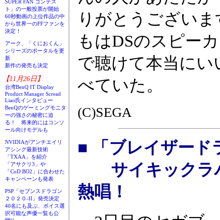
SUPER FAN コンテス
ト」の一般投票が開始
りがとうございま
60秒動画の上位作品の中
から世界一のFFファンを
決定！
もはDSのスピー
アーク、「くにおくん」
シリーズのポータルを更
で聴けて本当にい
新
新作の発売も決定
【11月26日】
べていた。
台湾BenQ IT Display
Product Manager Scread
Liao氏インタビュー
BenQのゲーミングモニタ
(C)SEGA
ーの強さの秘密に迫
る！ 将来的にはコンソ
ール向けモデルも
■ 「ブレイザー
NVIDIAがアンチエイリ
アシング最新技術
「TXAA」を紹介
サイキックラバーが
「アサクリ3」や
「CoD:BO2」に合わせた
キャンペーンも発表
熱唱！
PSP「セブンスドラゴン
２０２０-II」発売決定
40名にも及ぶ、ボイス選
択可能な声優一覧も公