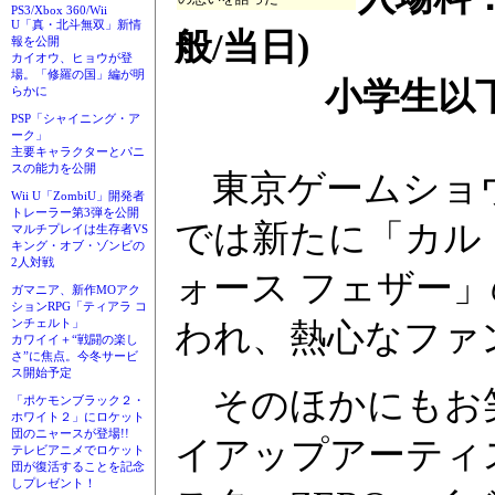
PS3/Xbox 360/Wii
U「真・北斗無双」新情
般/当日)
報を公開
カイオウ、ヒョウが登
場。「修羅の国」編が明
小学生以下
らかに
PSP「シャイニング・ア
ーク」
主要キャラクターとパニ
スの能力を公開
東京ゲームショウ
Wii U「ZombiU」開発者
トレーラー第3弾を公開
では新たに「カル
マルチプレイは生存者VS
キング・オブ・ゾンビの
2人対戦
ォース フェザー
ガマニア、新作MOアク
ションRPG「ティアラ コ
ンチェルト」
われ、熱心なファ
カワイイ＋“戦闘の楽し
さ”に焦点。今冬サービ
ス開始予定
そのほかにもお笑
「ポケモンブラック２・
ホワイト２」にロケット
団のニャースが登場!!
イアップアーティ
テレビアニメでロケット
団が復活することを記念
しプレゼント！