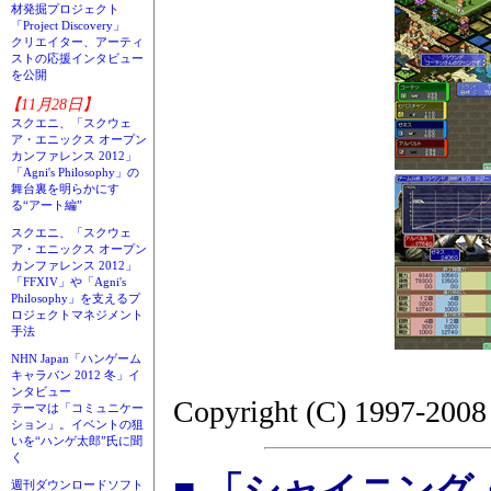
材発掘プロジェクト
「Project Discovery」
クリエイター、アーティ
ストの応援インタビュー
を公開
【11月28日】
スクエニ、「スクウェ
ア・エニックス オープン
カンファレンス 2012」
「Agni's Philosophy」の
舞台裏を明らかにす
る“アート編”
スクエニ、「スクウェ
ア・エニックス オープン
カンファレンス 2012」
「FFXIV」や「Agni's
Philosophy」を支えるプ
ロジェクトマネジメント
手法
NHN Japan「ハンゲーム
キャラバン 2012 冬」イ
ンタビュー
Copyright (C) 1997-2008
テーマは「コミュニケー
ション」。イベントの狙
いを“ハンゲ太郎”氏に聞
く
■ 「シャイニング
週刊ダウンロードソフト