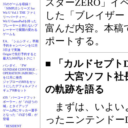
スターZERO」
35のゲームを収録！
「SIMPLEシリーズ for
した「ブレイザー
Wii U Vol.1 THE ファミ
リーパーティー」
Wii U GamePadを持った
富んだ内容。本稿
プレーヤーと持たないプ
レーヤーで展開の変わる
ゲームも
ポートする。
EA、「シムシティ」早期
予約キャンペーンを12月
3日まで実施
Originで先行予約すると
最大5,000円おトクに！
■ 「カルドセプト
バンダイ、「FW
GUNDAM CONVERGE -
大宮ソフト社長鈴
OPERATION JABURO -」
を12月に発売
ジャブローのMSをセッ
の軌跡を語る
トにしたデフォルメフィ
ギュア8体セット
iOS「バーコードフット
ボーラー」が「のぼうの
まずは、いよいよ
城」とタイアップ
ゲーム内にサッカー選手
となった「のぼう様」が
ったニンテンドー
登場
「RESIDENT