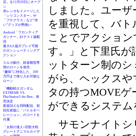
店」を12月20日にオープ
ン
しました。ユーザ
赤レンガをイメージした
「シリコンスター」や
「プチグラス」など“赤
を重視して、バト
い”グッズが勢揃い
Android「フロンティア
ことでアクション
ガンナー」β2テスト版配
信
最大4人協力プレイ可能
す。」と下里氏が
のガンシューティングア
クション
ットターン制のシ
スルガ銀行、鉄道模型専
用のローンを発売
“趣味”に特化した、500
がら、ヘックスや
万円まで借り入れ可能な
ローン
「機動戦士ガンダム
タの持つMOVE
EXTREME VS.
PlayStation3 the Best」発
売決定
ができるシステム
新規DLCを同時配信、初
回生産版に「バトルオペ
レーション」のコードを
付属
サモンナイトシリ
「太鼓の達人×百獣大戦
グレートアニマルカイザ