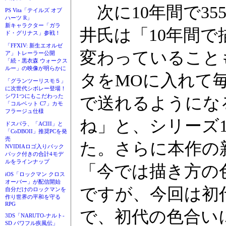
次に10年間で3
PS Vita「テイルズ オブ
ハーツ R」
新キャラクター「ガラ
井氏は「10年間
ド・グリナス」参戦！
「FFXIV: 新生エオルゼ
変わっていること
ア」トレーラー公開
「続・黒衣森 ウォークス
ルー」の映像が明らかに
タをMOに入れて
「グランツーリスモ５」
に次世代シボレー登場！
シワ1つにもこだわった
で送れるようにな
「コルベット C7」カモ
フラージュ仕様
ね」と、シリーズ
ドスパラ、「ACIII」と
「CoDBOII」推奨PCを発
売
た。さらに本作の
NVIDIAロゴ入りバック
パック付きの合計4モデ
ルをラインナップ
「今では描き方の
iOS「ロックマン クロス
オーバー」が配信開始
ですが、今回は初
自分だけのロックマンを
作り世界の平和を守る
RPG
で、初代の色合い
3DS「NARUTO-ナルト-
SD パワフル疾風伝」