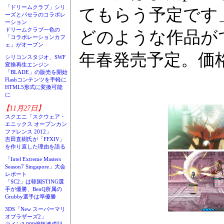
「ドリームクラブ」シリ
てもらう予定です
ーズとパセラのコラボレ
ーション
ドリームクラブ一色の
どのような作品がで
「コラボレーションカフ
ェ」がオープン
年春発売予定。価
シリコンスタジオ、SWF
変換再生エンジン
「BLADE」の販売を開始
Flashコンテンツを手軽に
HTML5形式に変換可能
に
【11月27日】
スクエニ「スクウェア・
エニックス オープンカン
ファレンス 2012」
吉田直樹氏が「FFXIV」
を作り直した理由を語る
「Intel Extreme Masters
Season7 Singapore」大会
レポート
「SC2」は韓国STING選
手が優勝、BenQ所属の
Grubby選手は準優勝
3DS「New スーパーマリ
オブラザーズ2」