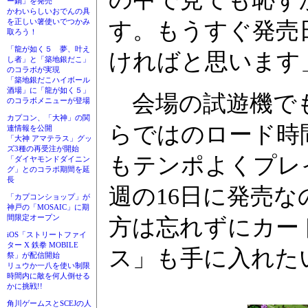
ー鍋」を発売
かわいらしいおでんの具
を正しい箸使いでつかみ
す。もうすぐ発売
取ろう！
「龍が如く５ 夢、叶え
ければと思います
し者」と「築地銀だこ」
のコラボが実現
「築地銀だこハイボール
酒場」に「龍が如く５」
会場の試遊機でも
のコラボメニューが登場
カプコン、「大神」の関
らではのロード時
連情報を公開
「大神 アマテラス」グッ
ズ3種の再受注が開始
もテンポよくプレ
「ダイヤモンドダイニン
グ」とのコラボ期間を延
長
週の16日に発売
「カプコンショップ」が
神戸の「MOSAIC」に期
間限定オープン
方は忘れずにカー
iOS「ストリートファイ
ター X 鉄拳 MOBILE
ス」も手に入れた
祭」が配信開始
リュウか一八を使い制限
時間内に敵を何人倒せる
かに挑戦!!
角川ゲームスとSCEJの人