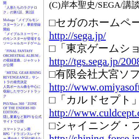
(C)岸本聖史/SEGA/講
開
「人形たちのラグナロ
ク」の第1話、第2話
□セガのホームペ
Mobage「メイプルモン
スターランド」事前登録
開始
http://sega.jp/
「メイプルストーリー」
のモンスターが登場する
ソーシャルカードゲーム
□「東京ゲームショ
「FINAL FANTASY
ORCHESTRAL ALBUM」
http://tgs.sega.jp/200
の収録楽曲、ジャケット
が公開
□有限会社大宮ソ
「METAL GEAR RISING
REVENGEANCE」サン
トラの発売決定
http://www.omiyasof
人気ボーカル曲を中心に
収録したサウンドトラッ
ク
□「カルドセプト
PS3/Xbox 360「ZONE
OF THE ENDERS HD
http://www.culdcept
EDITION」
隠し要素など新PVを公式
サイトで公開
□シャイニング・
スマートフォン用
RPG「ドラゴンスレイヤ
http://shining-force.jp
ー 導かれし宝冠の戦士た