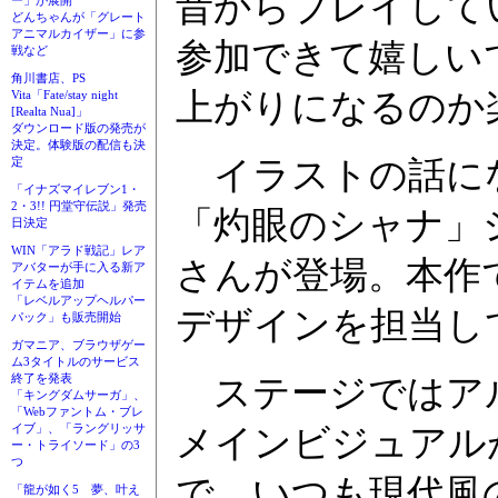
昔からプレイして
ー」が展開
どんちゃんが「グレート
アニマルカイザー」に参
参加できて嬉しい
戦など
角川書店、PS
上がりになるのか
Vita「Fate/stay night
[Realta Nua]」
ダウンロード版の発売が
決定。体験版の配信も決
定
イラストの話にな
「イナズマイレブン1・
2・3!! 円堂守伝説」発売
「灼眼のシャナ」
日決定
WIN「アラド戦記」レア
さんが登場。本作
アバターが手に入る新ア
イテムを追加
「レベルアップヘルパー
デザインを担当し
パック」も販売開始
ガマニア、ブラウザゲー
ム3タイトルのサービス
終了を発表
ステージではアル
「キングダムサーガ」、
「Webファントム・ブレ
イブ」、「ラングリッサ
メインビジュアル
ー・トライソード」の3
つ
で、いつも現代風
「龍が如く5 夢、叶え