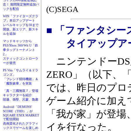
コイン3,000億枚達成記
念！ 期間限定無料追加パ
(C)SEGA
ックを配信
WIN「ファイターズクラ
ブ」本日アップデート
レベルキャップを30まで
■ 「ファンタシー
開放。新エリア、新スキ
ルを追加
タイアップアー
マッドキャッツから
PS3/Xbox 360/Wii U「鉄
拳タッグトーナメント
2」
ニンテンドーDS
スティックコントローラ
ーが発売
PS Vita「サムライ＆ドラ
ZERO」（以下、「
ゴンズ」
「フレンド招待機能」＆
「魔獣倉庫」を実装
では、昨日のプロ
「真・三國無双７」登場
キャラクターを紹介
ゲーム紹介に加え
陸遜、孫堅、呂蒙、魯粛
Android「DEMONS'
「我が家」が登場
SCORE（THD）」が
SQUARE ENIX MARKET
で配信開始
高画質化されたグラフィ
イを行なった。
ックスでゲームを楽しめ