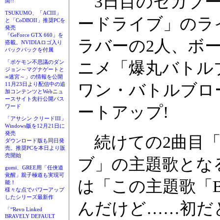
3日目のセガブー
開!!
TSUKUMO、「ACIII」
ードライブ」のラ
と「CoDBOII」推奨PCを
発売
「GeForce GTX 660」を
ラバーの2人、ボー
搭載。NVIDIAロゴ入り
バックパックを付属
「ポケモン不思議のダン
ニメ「爆丸バトル
ジョン～マグナゲートと
∞迷宮～」の情報を公開
11月23日より配信中の追
ワン・バトルブロ
加コンテンツとWebニュ
ースサイト先行公開パス
ワード
ートアップ!
「アサシン クリードIII」
Windows版を12月21日に
発売
続けての2曲目「Bl
ダウンロード版も同日発
売。推奨PCを本日より販
売開始
ブ」の主題歌となる。「
gumi、GREE用「任侠道
覚醒」親子極道も実現可
は「この主題歌「Bl
能！
様々な点でパワーアップ
したシリーズ最新作
んだけど……初だ
「“Revo Linked
BRAVELY DEFAULT