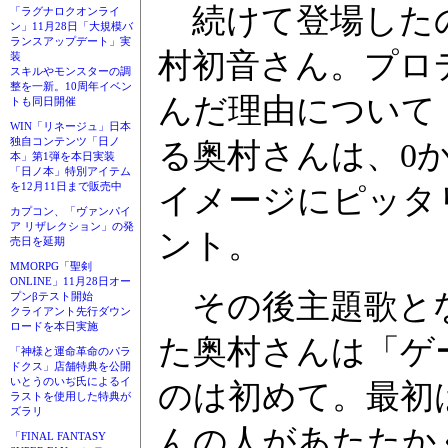
続けて登場したのは
「ラグナロクオンライ
ン」11月28日「大規模バ
ランスアップデート」実
村初音さん。プロ
装
スキルやモンスターの調
整を一新。10周年イベン
んだ理由について
トも同日開催
WIN「リネージュ」日本
独自コンテンツ「日ノ
る奥村さんは、0か
本」第1弾を本日実装
「日ノ本」特別アイテム
を12月11日まで販売中
イメージにピッタ
カプコン、「ヴァンパイ
ア リザレクション」の発
ント。
売日を延期
MMORPG「聖剣
ONLINE」11月28日オー
その後主題歌とな
プンβテスト開始
クライアント先行ダウン
ロードを本日実施
た奥村さんは「ゲ
「神様と運命革命のパラ
ドクス」店舗特典を公開
いとうのいぢ氏によるイ
のは初めて。最初
ラストを使用した特典が
ズラリ
んの人があたたか
「FINAL FANTASY