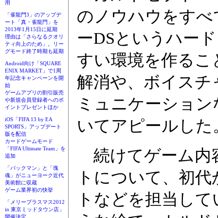
用
のノウハウをすべ
「雀龍門3」のアップデ
ート「真・雀龍門」を
2013年1月15日に延期
ーDSというハー
理由は「さらなるクオリ
ティ向上のため」。リー
グモード終了時期も延期
すい環境を作るこ
Android向け「SQUARE
ENIX MARKET」で1周
解消や、ボイスチ
年記念キャンペーンを開
始
ゲームアプリの割引販売
ミュニケーション
や新規会員登録者へのポ
イントプレゼントほか
iOS「FIFA 13 by EA
いてアピールした
SPORTS」アップデート
版を配信
カードゲームモード
「FIFA Ultimate Team」を
続けてゲーム内容
追加
「パックマン」と「塊
トについて、初代
魂」がニューヨーク近代
美術館に収蔵
ゲーム業界初の快挙
トなどを担当して
「メリープラスマス2012
in 東京ミッドタウン店」
開催決定