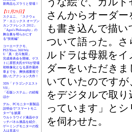
うな絵で、カルド
新商品もズラリと登場！
【11月29日】
さんからオーダー
スクエニ、「スクウェ
ア・エニックス オープン
も書き込んで描い
カンファレンス 2012」
「Agni's Philosophy」の
舞台裏を明らかにす
ついて語った。さ
る“技術編”
コーエーテクモ、
PS3/Xbox 360/Wii
ルドラは母親をイ
U「真・北斗無双」
完成発表会を開催。ゲス
トに原哲夫氏やV6が登場
ダーをいただきま
初映像化となる原作最終
章までを、爽快感重視で
描いたアクション大作！
いていたのですが
3DS「ドラゴンクエスト
VII」
をデジタルで取り
「石版システム」の続報
ほか
デル、PCモニター新製品
っています」とシ
説明会で“スマートモニ
ター”を披露
ウルトラワイド液晶やタ
を伺わせた。
ッチパネル液晶を紹介、
ゲーミングモニターの投
入は見送り