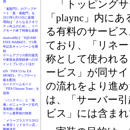
「トッピングサ
用
「雀龍門3」のアップデ
ート「真・雀龍門」を
「plaync」内に
2013年1月15日に延期
理由は「さらなるクオリ
ティ向上のため」。リー
る有料のサービス
グモード終了時期も延期
Android向け「SQUARE
ており、「リネー
ENIX MARKET」で1周
年記念キャンペーンを開
始
称として使われる
ゲームアプリの割引販売
や新規会員登録者へのポ
イントプレゼントほか
ービス」が同サイ
iOS「FIFA 13 by EA
SPORTS」アップデート
版を配信
の流れをより進め
カードゲームモード
「FIFA Ultimate Team」を
追加
は、「サーバー引
「パックマン」と「塊
魂」がニューヨーク近代
美術館に収蔵
ビス」には含まれ
ゲーム業界初の快挙
「メリープラスマス2012
in 東京ミッドタウン店」
開催決定