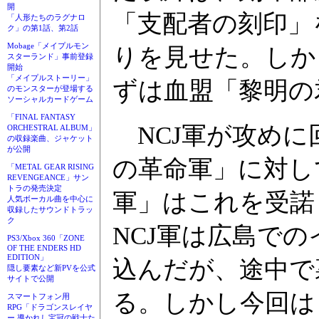
開
「支配者の刻印」
「人形たちのラグナロ
ク」の第1話、第2話
Mobage「メイプルモン
りを見せた。しか
スターランド」事前登録
開始
「メイプルストーリー」
ずは血盟「黎明の
のモンスターが登場する
ソーシャルカードゲーム
「FINAL FANTASY
NCJ軍が攻めに
ORCHESTRAL ALBUM」
の収録楽曲、ジャケット
が公開
の革命軍」に対し
「METAL GEAR RISING
REVENGEANCE」サン
トラの発売決定
軍」はこれを受諾
人気ボーカル曲を中心に
収録したサウンドトラッ
ク
NCJ軍は広島で
PS3/Xbox 360「ZONE
OF THE ENDERS HD
EDITION」
込んだが、途中で
隠し要素など新PVを公式
サイトで公開
る。しかし今回は
スマートフォン用
RPG「ドラゴンスレイヤ
ー 導かれし宝冠の戦士た