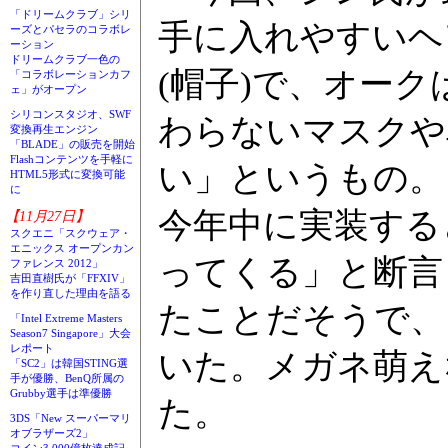
「ドリームクラブ」シリ
手に入れやすいヘ
ーズとパセラのコラボレ
ーション
ドリームクラブ一色の
(帽子)で、オー
「コラボレーションカフ
ェ」がオープン
シリコンスタジオ、SWF
わらないマスクや
変換再生エンジン
「BLADE」の販売を開始
Flashコンテンツを手軽に
い」というもの。
HTML5形式に変換可能
に
今年中に実装する
【11月27日】
スクエニ「スクウェア・
エニックス オープンカン
ってくる」と断言
ファレンス 2012」
吉田直樹氏が「FFXIV」
を作り直した理由を語る
たことだそうで、
「Intel Extreme Masters
Season7 Singapore」大会
レポート
いた。メガネ萌え
「SC2」は韓国STING選
手が優勝、BenQ所属の
Grubby選手は準優勝
た。
3DS「New スーパーマリ
オブラザーズ2」