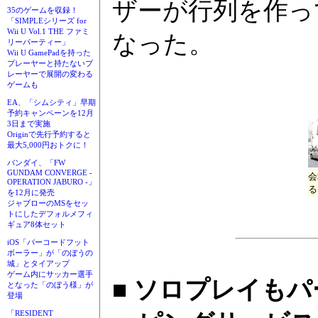
ザーが行列を作っ
35のゲームを収録！
「SIMPLEシリーズ for
Wii U Vol.1 THE ファミ
なった。
リーパーティー」
Wii U GamePadを持った
プレーヤーと持たないプ
レーヤーで展開の変わる
ゲームも
EA、「シムシティ」早期
予約キャンペーンを12月
3日まで実施
Originで先行予約すると
最大5,000円おトクに！
バンダイ、「FW
GUNDAM CONVERGE -
会
OPERATION JABURO -」
る
を12月に発売
ジャブローのMSをセッ
トにしたデフォルメフィ
ギュア8体セット
iOS「バーコードフット
ボーラー」が「のぼうの
城」とタイアップ
ゲーム内にサッカー選手
■ ソロプレイも
となった「のぼう様」が
登場
「RESIDENT