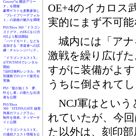
Concert”in 横浜アリー
OE+4のイカロ
ナ」を開催
豪華ゲストも多数参加し
「ブレイブリーデフォル
実的にまず不可能
ト」の楽曲の魅力を満喫
PS3/Xbox 360「ドラゴン
ズドグマ」のDLCを12月
4日より配信開始
城内には「アナ
「ハードモード」などを
追加する「求道者への試
練・チャレンジパック」
激戦を繰り広げた
「ドラゴンクエストX」
がTSUTAYAでレンタル
すがに装備がよす
開始
7泊8日無料レンタル、特
別価格でのコード販売を
うちに倒されてし
実施
PS3「龍が如く５ 夢、
叶えし者」の新たな出演
者を公開
NCJ軍はという
PS3/Xbox
360「STEINS;GATE 線形
拘束のフェノグラム」
れていたが、今回
制作を発表。ティザーサ
イト公開
た以外は、刻印部
「ドラゴンクエストX」
の連続クエスト情報を公