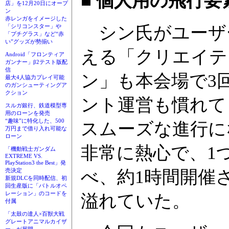
■ 個人用の飛行
店」を12月20日にオープ
ン
赤レンガをイメージした
シン氏がユーザ
「シリコンスター」や
「プチグラス」など“赤
い”グッズが勢揃い
える「クリエイテ
Android「フロンティア
ガンナー」β2テスト版配
信
ン」も本会場で3
最大4人協力プレイ可能
のガンシューティングア
クション
ント運営も慣れて
スルガ銀行、鉄道模型専
用のローンを発売
“趣味”に特化した、500
スムーズな進行に
万円まで借り入れ可能な
ローン
非常に熱心で、1
「機動戦士ガンダム
EXTREME VS.
PlayStation3 the Best」発
べ、約1時間開催
売決定
新規DLCを同時配信、初
回生産版に「バトルオペ
レーション」のコードを
溢れていた。
付属
「太鼓の達人×百獣大戦
グレートアニマルカイザ