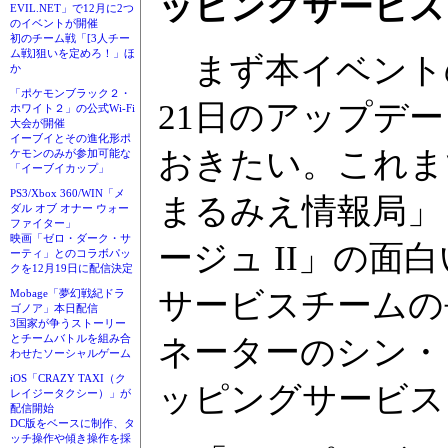
ッピングサービス
EVIL.NET」で12月に2つ
のイベントが開催
初のチーム戦「[3人チー
ム戦]狙いを定めろ！」ほ
まず本イベントの
か
「ポケモンブラック２・
21日のアップデ
ホワイト２」の公式Wi-Fi
大会が開催
イーブイとその進化形ポ
おきたい。これまでの
ケモンのみが参加可能な
「イーブイカップ」
PS3/Xbox 360/WIN「メ
まるみえ情報局」
ダル オブ オナー ウォー
ファイター」
映画「ゼロ・ダーク・サ
ージュ II」の面
ーティ」とのコラボパッ
クを12月19日に配信決定
サービスチームの
Mobage「夢幻戦紀ドラ
ゴノア」本日配信
3国家が争うストーリー
とチームバトルを組み合
ネーターのシン・
わせたソーシャルゲーム
iOS「CRAZY TAXI（ク
ッピングサービス
レイジータクシー）」が
配信開始
DC版をベースに制作、タ
ッチ操作や傾き操作を採