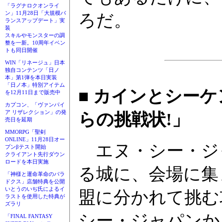
「ラグナロクオンライ
ン」11月28日「大規模バ
ろだ。
ランスアップデート」実
装
スキルやモンスターの調
整を一新。10周年イベン
トも同日開催
WIN「リネージュ」日本
独自コンテンツ「日ノ
本」第1弾を本日実装
「日ノ本」特別アイテム
■ カインとシー
を12月11日まで販売中
カプコン、「ヴァンパイ
ア リザレクション」の発
らの挑戦状!」
売日を延期
MMORPG「聖剣
ONLINE」11月28日オー
エヌ・シー・ジャ
プンβテスト開始
クライアント先行ダウン
ロードを本日実施
る城に、会場に集
「神様と運命革命のパラ
ドクス」店舗特典を公開
いとうのいぢ氏によるイ
盟に分かれて挑む
ラストを使用した特典が
ズラリ
シー・ジャパンか
「FINAL FANTASY