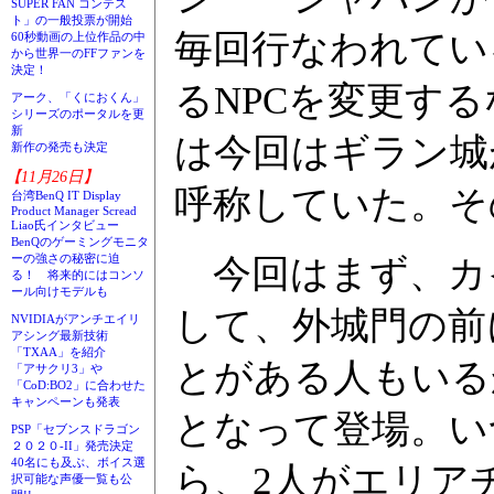
SUPER FAN コンテス
ト」の一般投票が開始
毎回行なわれてい
60秒動画の上位作品の中
から世界一のFFファンを
決定！
るNPCを変更す
アーク、「くにおくん」
シリーズのポータルを更
新
は今回はギラン城
新作の発売も決定
【11月26日】
呼称していた。そ
台湾BenQ IT Display
Product Manager Scread
Liao氏インタビュー
BenQのゲーミングモニタ
ーの強さの秘密に迫
今回はまず、カイ
る！ 将来的にはコンソ
ール向けモデルも
して、外城門の前
NVIDIAがアンチエイリ
アシング最新技術
「TXAA」を紹介
とがある人もいる
「アサクリ3」や
「CoD:BO2」に合わせた
キャンペーンも発表
となって登場。い
PSP「セブンスドラゴン
２０２０-II」発売決定
40名にも及ぶ、ボイス選
ら、2人がエリア
択可能な声優一覧も公