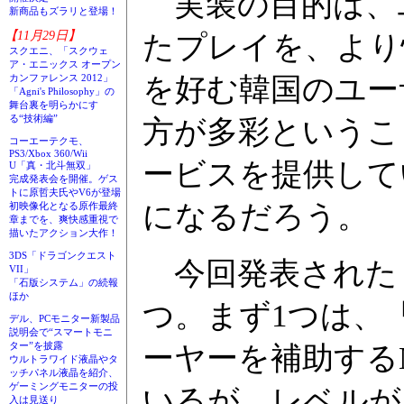
実装の目的は、
新商品もズラリと登場！
【11月29日】
たプレイを、より
スクエニ、「スクウェ
ア・エニックス オープン
を好む韓国のユー
カンファレンス 2012」
「Agni's Philosophy」の
舞台裏を明らかにす
る“技術編”
方が多彩というこ
コーエーテクモ、
PS3/Xbox 360/Wii
ービスを提供して
U「真・北斗無双」
完成発表会を開催。ゲス
トに原哲夫氏やV6が登場
になるだろう。
初映像化となる原作最終
章までを、爽快感重視で
描いたアクション大作！
3DS「ドラゴンクエスト
今回発表された
VII」
「石版システム」の続報
ほか
つ。まず1つは、
デル、PCモニター新製品
説明会で“スマートモニ
ター”を披露
ーヤーを補助する
ウルトラワイド液晶やタ
ッチパネル液晶を紹介、
ゲーミングモニターの投
いるが、レベルが
入は見送り