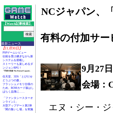
NCジャパン、「
【Watch記事検索】
有料の付加サー
最新ニュース
【11月30日】
PSPゲームレビュー
伝統を受け継ぎながら新
システムを搭載し
ストーリーも楽しめるダ
9月27
ンジョンRPG！
「円卓の生徒 The Eternal Legend」
任天堂、3DS「とびだせ
どうぶつの森」
会場：Ca
フラッシュメモリ仕様の
ため、ROMカード版はし
ばらく品薄に……
「ファンタシースターオ
ンライン2」
エヌ・シー・ジ
大型アップデート第2弾
「闇の集いし場」を実施