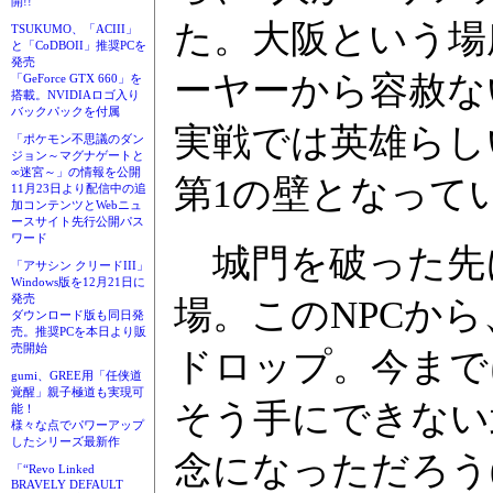
開!!
た。大阪という場
TSUKUMO、「ACIII」
と「CoDBOII」推奨PCを
発売
ーヤーから容赦な
「GeForce GTX 660」を
搭載。NVIDIAロゴ入り
バックパックを付属
実戦では英雄らし
「ポケモン不思議のダン
ジョン～マグナゲートと
∞迷宮～」の情報を公開
第1の壁となって
11月23日より配信中の追
加コンテンツとWebニュ
ースサイト先行公開パス
ワード
城門を破った先に
「アサシン クリードIII」
Windows版を12月21日に
発売
場。このNPCか
ダウンロード版も同日発
売。推奨PCを本日より販
売開始
ドロップ。今まで
gumi、GREE用「任侠道
覚醒」親子極道も実現可
そう手にできない
能！
様々な点でパワーアップ
したシリーズ最新作
念になっただろう
「“Revo Linked
BRAVELY DEFAULT