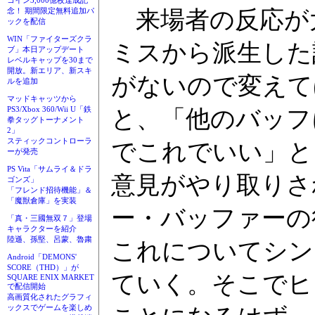
コイン3,000億枚達成記
来場者の反応が
念！ 期間限定無料追加パ
ックを配信
WIN「ファイターズクラ
ミスから派生した
ブ」本日アップデート
レベルキャップを30まで
開放。新エリア、新スキ
がないので変えて
ルを追加
マッドキャッツから
PS3/Xbox 360/Wii U「鉄
と、「他のバッフ
拳タッグトーナメント
2」
スティックコントローラ
でこれでいい」と
ーが発売
PS Vita「サムライ＆ドラ
意見がやり取りさ
ゴンズ」
「フレンド招待機能」＆
「魔獣倉庫」を実装
ー・バッファーの
「真・三國無双７」登場
キャラクターを紹介
陸遜、孫堅、呂蒙、魯粛
これについてシン
Android「DEMONS'
SCORE（THD）」が
ていく。そこでヒ
SQUARE ENIX MARKET
で配信開始
高画質化されたグラフィ
ックスでゲームを楽しめ