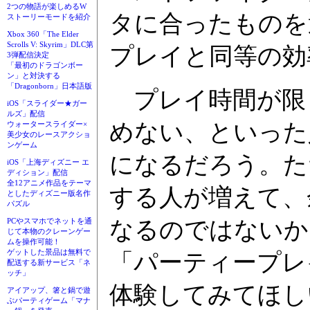
2つの物語が楽しめるW
タに合ったものを
ストーリーモードを紹介
Xbox 360「The Elder
Scrolls V: Skyrim」DLC第
プレイと同等の効
3弾配信決定
「最初のドラゴンボー
ン」と対決する
「Dragonborn」日本語版
プレイ時間が限
iOS「スライダー★ガー
ルズ」配信
めない、といった
ウォータースライダー×
美少女のレースアクショ
ンゲーム
になるだろう。た
iOS「上海ディズニー エ
ディション」配信
全12アニメ作品をテーマ
する人が増えて、
としたディズニー版名作
パズル
なるのではないか
PCやスマホでネットを通
じて本物のクレーンゲー
ムを操作可能！
ゲットした景品は無料で
「パーティープレ
配送する新サービス「ネ
ッチ」
体験してみてほし
アイアップ、箸と鍋で遊
ぶパーティゲーム「マナ