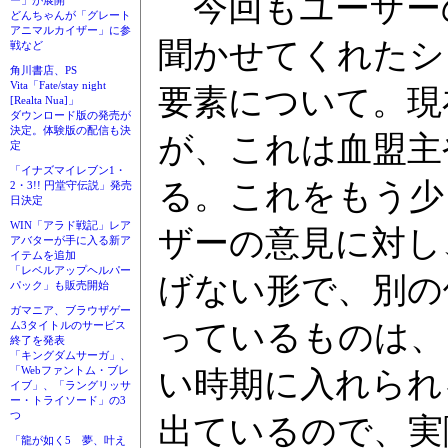
今回もユーザー
ー」が展開
どんちゃんが「グレート
アニマルカイザー」に参
聞かせてくれたシ
戦など
角川書店、PS
Vita「Fate/stay night
要素について。現
[Realta Nua]」
ダウンロード版の発売が
決定。体験版の配信も決
が、これは血盟主
定
「イナズマイレブン1・
る。これをもう少
2・3!! 円堂守伝説」発売
日決定
WIN「アラド戦記」レア
ザーの意見に対し
アバターが手に入る新ア
イテムを追加
「レベルアップヘルパー
げない形で、別の
パック」も販売開始
ガマニア、ブラウザゲー
っているものは、
ム3タイトルのサービス
終了を発表
「キングダムサーガ」、
「Webファントム・ブレ
い時期に入れられ
イブ」、「ラングリッサ
ー・トライソード」の3
つ
出ているので、実
「龍が如く5 夢、叶え