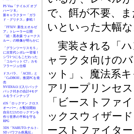
PS Vita「テイルズ オブ
で、餌が不要、ま
ハーツ R」
新キャラクター「ガラ
ド・グリナス」参戦！
いといった大幅な
「FFXIV: 新生エオルゼ
ア」トレーラー公開
「続・黒衣森 ウォークス
ルー」の映像が明らかに
実装される「ハン
「グランツーリスモ５」
に次世代シボレー登場！
ャラクタ向けのバ
シワ1つにもこだわった
「コルベット C7」カモ
フラージュ仕様
ット」、魔法系キ
ドスパラ、「ACIII」と
「CoDBOII」推奨PCを発
売
アリープリンセス
NVIDIAロゴ入りバック
パック付きの合計4モデ
ルをラインナップ
「ビーストファイ
iOS「ロックマン クロス
オーバー」が配信開始
ックスウィザード
自分だけのロックマンを
作り世界の平和を守る
RPG
ーストファイター
3DS「NARUTO-ナルト-
SD パワフル疾風伝」