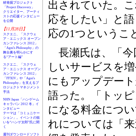
出されていた。こ
材発掘プロジェクト
「Project Discovery」
クリエイター、アーティ
応をしたい」と語
ストの応援インタビュー
を公開
【11月28日】
応の1つというこ
スクエニ、「スクウェ
ア・エニックス オープン
カンファレンス 2012」
「Agni's Philosophy」の
長瀬氏は、「今
舞台裏を明らかにす
る“アート編”
しいサービスを増
スクエニ、「スクウェ
ア・エニックス オープン
カンファレンス 2012」
にもアップデート
「FFXIV」や「Agni's
Philosophy」を支えるプ
ロジェクトマネジメント
語った。「トッピ
手法
NHN Japan「ハンゲーム
キャラバン 2012 冬」イ
になる料金につい
ンタビュー
テーマは「コミュニケー
ション」。イベントの狙
れについては「来
いを“ハンゲ太郎”氏に聞
く
週刊ダウンロードソフト