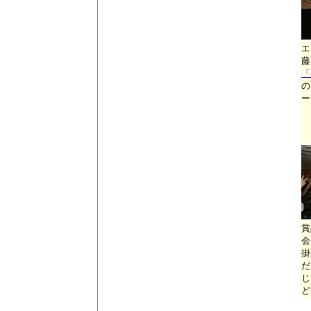
エ
藤
「
の
ー
賞
会
掛
だ
じ
ど