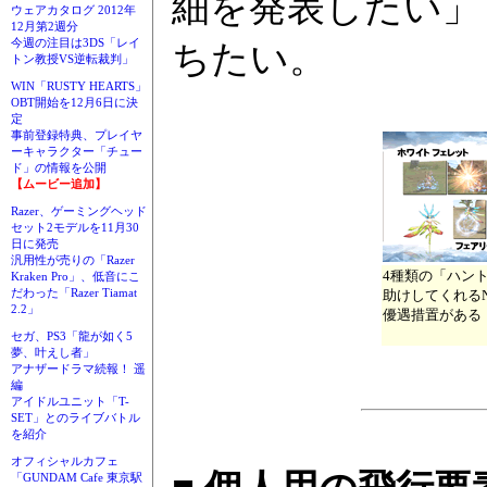
細を発表したい」
ウェアカタログ 2012年
12月第2週分
今週の注目は3DS「レイ
ちたい。
トン教授VS逆転裁判」
WIN「RUSTY HEARTS」
OBT開始を12月6日に決
定
事前登録特典、プレイヤ
ーキャラクター「チュー
ド」の情報を公開
【ムービー追加】
Razer、ゲーミングヘッド
セット2モデルを11月30
日に発売
汎用性が売りの「Razer
4種類の「ハン
Kraken Pro」、低音にこ
だわった「Razer Tiamat
助けしてくれる
2.2」
優遇措置がある
セガ、PS3「龍が如く5
夢、叶えし者」
アナザードラマ続報！ 遥
編
アイドルユニット「T-
SET」とのライブバトル
を紹介
オフィシャルカフェ
「GUNDAM Cafe 東京駅