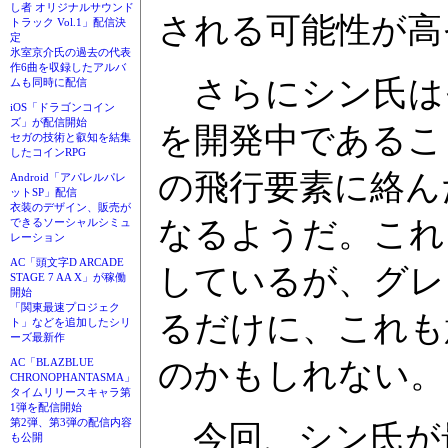
し者 オリジナルサウンド
される可能性が高
トラック Vol.1」配信決
定
氷室京介氏の過去の代表
作6曲を収録したアルバ
さらにシン氏は
ムも同時に配信
iOS「ドラゴンコイン
ズ」が配信開始
を開発中であるこ
セガの技術と叡知を結集
したコインRPG
の飛行要素に絡ん
Android「アパレルパレ
ットSP」配信
衣装のデザイン、販売が
なるようだ。これ
できるソーシャルシミュ
レーション
AC「頭文字D ARCADE
しているが、グレ
STAGE 7 AA X」が稼働
開始
「関東最速プロジェク
るだけに、これも
ト」などを追加したシリ
ーズ最新作
のかもしれない。
AC「BLAZBLUE
CHRONOPHANTASMA」
タイムリリースキャラ第
1弾を配信開始
第2弾、第3弾の配信内容
今回、シン氏が
も公開