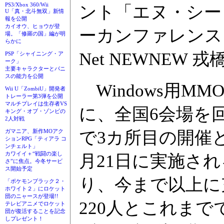
PS3/Xbox 360/Wii
ント「エヌ・シー
U「真・北斗無双」新情
報を公開
カイオウ、ヒョウが登
ーカンファレンス 20
場。「修羅の国」編が明
らかに
Net NEWNEW
PSP「シャイニング・ア
ーク」
主要キャラクターとパニ
スの能力を公開
Windows用MM
Wii U「ZombiU」開発者
トレーラー第3弾を公開
マルチプレイは生存者VS
に、全国6会場を
キング・オブ・ゾンビの
2人対戦
で3カ所目の開催と
ガマニア、新作MOアク
ションRPG「ティアラ コ
ンチェルト」
カワイイ＋“戦闘の楽し
月21日に実施さ
さ”に焦点。今冬サービ
ス開始予定
り、今まで以上に
「ポケモンブラック２・
ホワイト２」にロケット
団のニャースが登場!!
220人とこれま
テレビアニメでロケット
団が復活することを記念
しプレゼント！