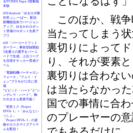
ことになるはず」
るNVIDIA Tegra 3搭載端
末版
iOS/Android「ゆるロボ製
このほか、戦争
作所 ふぃーばー」配信
新機能追加でバージョン
アップ。ゆるかわロボッ
当たってしまう状
ト登場のロボット生産ア
プリ
iOS「バーコードフット
裏切りによってド
ボーラー」事前登録開始
3兆通りの選手をバーコ
ードで生成。上位リーグ
り、それが要素と
を目指すサッカー育成ゲ
ーム
裏切りは合わない
「電脳戦機バーチャロン
フォース」“フェイ・イ
ェン”プラモが12月に登
は当たらなかった
場
“ビビッド・ハート”と“シ
ンデレラ・ハート”。胸
の大きさも変更可能！
国での事情に合わ
「初音ミク -Project
DIVA- f」×「みんなとい
のプレーヤーの意
っしょ」
「Project DIVA- f」の楽
曲やカスタマイズアイテ
でもあるだけに、
ムを配信！