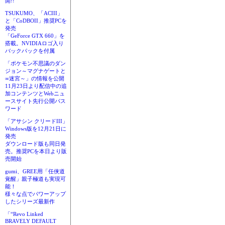
開!!
TSUKUMO、「ACIII」
と「CoDBOII」推奨PCを
発売
「GeForce GTX 660」を
搭載。NVIDIAロゴ入り
バックパックを付属
「ポケモン不思議のダン
ジョン～マグナゲートと
∞迷宮～」の情報を公開
11月23日より配信中の追
加コンテンツとWebニュ
ースサイト先行公開パス
ワード
「アサシン クリードIII」
Windows版を12月21日に
発売
ダウンロード版も同日発
売。推奨PCを本日より販
売開始
gumi、GREE用「任侠道
覚醒」親子極道も実現可
能！
様々な点でパワーアップ
したシリーズ最新作
「“Revo Linked
BRAVELY DEFAULT