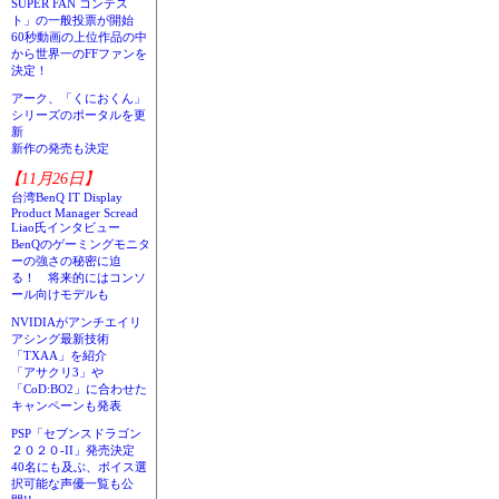
SUPER FAN コンテス
ト」の一般投票が開始
60秒動画の上位作品の中
から世界一のFFファンを
決定！
アーク、「くにおくん」
シリーズのポータルを更
新
新作の発売も決定
【11月26日】
台湾BenQ IT Display
Product Manager Scread
Liao氏インタビュー
BenQのゲーミングモニタ
ーの強さの秘密に迫
る！ 将来的にはコンソ
ール向けモデルも
NVIDIAがアンチエイリ
アシング最新技術
「TXAA」を紹介
「アサクリ3」や
「CoD:BO2」に合わせた
キャンペーンも発表
PSP「セブンスドラゴン
２０２０-II」発売決定
40名にも及ぶ、ボイス選
択可能な声優一覧も公