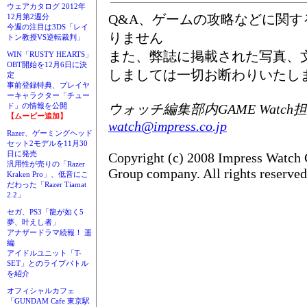
ウェアカタログ 2012年
Q&A、ゲームの攻略などに関
12月第2週分
今週の注目は3DS「レイ
りません
トン教授VS逆転裁判」
また、弊誌に掲載された写真、
WIN「RUSTY HEARTS」
OBT開始を12月6日に決
しましては一切お断わりいたし
定
事前登録特典、プレイヤ
ーキャラクター「チュー
ウォッチ編集部内GAME Watch
ド」の情報を公開
【ムービー追加】
watch@impress.co.jp
Razer、ゲーミングヘッド
セット2モデルを11月30
日に発売
Copyright (c) 2008 Impress Watch 
汎用性が売りの「Razer
Group company. All rights reserved
Kraken Pro」、低音にこ
だわった「Razer Tiamat
2.2」
セガ、PS3「龍が如く5
夢、叶えし者」
アナザードラマ続報！ 遥
編
アイドルユニット「T-
SET」とのライブバトル
を紹介
オフィシャルカフェ
「GUNDAM Cafe 東京駅