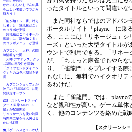
ー鍋」を発売
かわいらしいおでんの具
ったタイトルといって間違いな
を正しい箸使いでつかみ
取ろう！
また同社ならではのアドバン
「龍が如く５ 夢、叶え
し者」と「築地銀だこ」
ポータルサイト「plaync」に
のコラボが実現
「築地銀だこハイボール
る。ここには「リネージュ」シ
酒場」に「龍が如く５」
ーズ」といった大型タイトルが
のコラボメニューが登場
カプコン、「大神」の関
ウントで利用できる。「リネージ
連情報を公開
が、「ちょっと麻雀でもやらな
「大神 アマテラス」グッ
ズ3種の再受注が開始
り、「雀龍門」をプレイする際
「ダイヤモンドダイニン
グ」とのコラボ期間を延
もなしに、無料でハイクオリテ
長
るわけだ。
「カプコンショップ」が
神戸の「MOSAIC」に期
間限定オープン
また「雀龍門」では、playn
iOS「ストリートファイ
など親和性が高い。ゲーム単体
ター X 鉄拳 MOBILE
祭」が配信開始
く、他のコンテンツを絡めた戦
リュウか一八を使い制限
時間内に敵を何人倒せる
かに挑戦!!
【スクリーンショ
角川ゲームスとSCEJの人