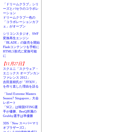
「ドリームクラブ」シリ
ーズとパセラのコラボレ
ーション
ドリームクラブ一色の
「コラボレーションカフ
ェ」がオープン
シリコンスタジオ、SWF
変換再生エンジン
「BLADE」の販売を開始
Flashコンテンツを手軽に
HTML5形式に変換可能
に
【11月27日】
スクエニ「スクウェア・
エニックス オープンカン
ファレンス 2012」
吉田直樹氏が「FFXIV」
を作り直した理由を語る
「Intel Extreme Masters
Season7 Singapore」大会
レポート
「SC2」は韓国STING選
手が優勝、BenQ所属の
Grubby選手は準優勝
3DS「New スーパーマリ
オブラザーズ2」