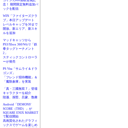
コイン3,000億枚達成記
念！ 期間限定無料追加パ
ックを配信
WIN「ファイターズクラ
ブ」本日アップデート
レベルキャップを30まで
開放。新エリア、新スキ
ルを追加
マッドキャッツから
PS3/Xbox 360/Wii U「鉄
拳タッグトーナメント
2」
スティックコントローラ
ーが発売
PS Vita「サムライ＆ドラ
ゴンズ」
「フレンド招待機能」＆
「魔獣倉庫」を実装
「真・三國無双７」登場
キャラクターを紹介
陸遜、孫堅、呂蒙、魯粛
Android「DEMONS'
SCORE（THD）」が
SQUARE ENIX MARKET
で配信開始
高画質化されたグラフィ
ックスでゲームを楽しめ