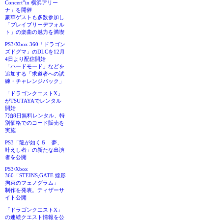
Concert”in 横浜アリー
ナ」を開催
豪華ゲストも多数参加し
「ブレイブリーデフォル
ト」の楽曲の魅力を満喫
PS3/Xbox 360「ドラゴン
ズドグマ」のDLCを12月
4日より配信開始
「ハードモード」などを
追加する「求道者への試
練・チャレンジパック」
「ドラゴンクエストX」
がTSUTAYAでレンタル
開始
7泊8日無料レンタル、特
別価格でのコード販売を
実施
PS3「龍が如く５ 夢、
叶えし者」の新たな出演
者を公開
PS3/Xbox
360「STEINS;GATE 線形
拘束のフェノグラム」
制作を発表。ティザーサ
イト公開
「ドラゴンクエストX」
の連続クエスト情報を公