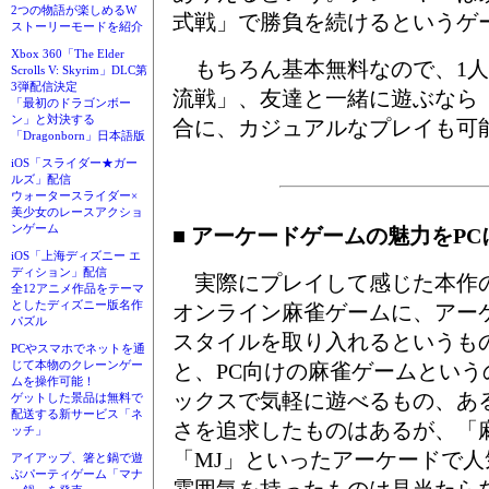
2つの物語が楽しめるW
式戦」で勝負を続けるというゲ
ストーリーモードを紹介
Xbox 360「The Elder
もちろん基本無料なので、1人
Scrolls V: Skyrim」DLC第
3弾配信決定
流戦」、友達と一緒に遊ぶなら
「最初のドラゴンボー
ン」と対決する
合に、カジュアルなプレイも可
「Dragonborn」日本語版
iOS「スライダー★ガー
ルズ」配信
ウォータースライダー×
美少女のレースアクショ
ンゲーム
■ アーケードゲームの魅力をP
iOS「上海ディズニー エ
ディション」配信
実際にプレイして感じた本作の
全12アニメ作品をテーマ
としたディズニー版名作
オンライン麻雀ゲームに、アー
パズル
スタイルを取り入れるというも
PCやスマホでネットを通
じて本物のクレーンゲー
と、PC向けの麻雀ゲームとい
ムを操作可能！
ックスで気軽に遊べるもの、あ
ゲットした景品は無料で
配送する新サービス「ネ
さを追求したものはあるが、「
ッチ」
「MJ」といったアーケードで
アイアップ、箸と鍋で遊
ぶパーティゲーム「マナ
雰囲気を持ったものは見当たら