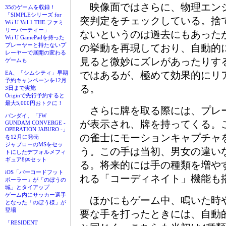
映像面ではさらに、物理エン
35のゲームを収録！
「SIMPLEシリーズ for
突判定をチェックしている。捨
Wii U Vol.1 THE ファミ
リーパーティー」
ないというのは過去にもあった
Wii U GamePadを持った
プレーヤーと持たないプ
の挙動を再現しており、自動的
レーヤーで展開の変わる
見ると微妙にズレがあったりす
ゲームも
ではあるが、極めて効果的にリ
EA、「シムシティ」早期
予約キャンペーンを12月
る。
3日まで実施
Originで先行予約すると
最大5,000円おトクに！
さらに牌を取る際には、プレ
バンダイ、「FW
が表示され、牌を持ってくる。
GUNDAM CONVERGE -
OPERATION JABURO -」
の雀士にモーションキャプチャ
を12月に発売
ジャブローのMSをセッ
う。この手は当初、男女の違い
トにしたデフォルメフィ
ギュア8体セット
る。将来的には手の種類を増や
iOS「バーコードフット
れる「コーディネイト」機能も
ボーラー」が「のぼうの
城」とタイアップ
ゲーム内にサッカー選手
ほかにもゲーム中、鳴いた時
となった「のぼう様」が
登場
要な手を打ったときには、自動
「RESIDENT