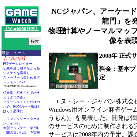
NCジャパン、アーケー
龍門」を
【Watch記事検索】
物理計算やノーマルマッ
像を表
最新ニュース
2008年 正
【11月30日】
PSPゲームレビュー
料金：基本プ
伝統を受け継ぎながら新
システムを搭載し
定
ストーリーも楽しめるダ
ンジョンRPG！
「円卓の生徒 The Eternal Legend」
任天堂、3DS「とびだせ
どうぶつの森」
エヌ・シー・ジャパン株式会
フラッシュメモリ仕様の
ため、ROMカード版はし
Windows用オンライン麻雀ゲ
ばらく品薄に……
うもん)」を発表した。開発は韓国
「ファンタシースターオ
ンライン2」
のサービスのために制作される
大型アップデート第2弾
「闇の集いし場」を実施
サービスは2008年内の予定。