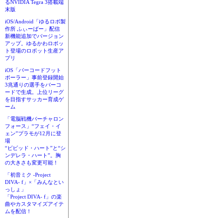
るNVIDIA Tegra 3搭載端
末版
iOS/Android「ゆるロボ製
作所 ふぃーばー」配信
新機能追加でバージョン
アップ。ゆるかわロボッ
ト登場のロボット生産ア
プリ
iOS「バーコードフット
ボーラー」事前登録開始
3兆通りの選手をバーコ
ードで生成。上位リーグ
を目指すサッカー育成ゲ
ーム
「電脳戦機バーチャロン
フォース」“フェイ・イ
ェン”プラモが12月に登
場
“ビビッド・ハート”と“シ
ンデレラ・ハート”。胸
の大きさも変更可能！
「初音ミク -Project
DIVA- f」×「みんなとい
っしょ」
「Project DIVA- f」の楽
曲やカスタマイズアイテ
ムを配信！