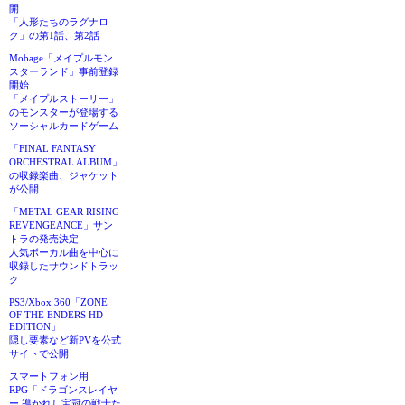
開
「人形たちのラグナロ
ク」の第1話、第2話
Mobage「メイプルモン
スターランド」事前登録
開始
「メイプルストーリー」
のモンスターが登場する
ソーシャルカードゲーム
「FINAL FANTASY
ORCHESTRAL ALBUM」
の収録楽曲、ジャケット
が公開
「METAL GEAR RISING
REVENGEANCE」サン
トラの発売決定
人気ボーカル曲を中心に
収録したサウンドトラッ
ク
PS3/Xbox 360「ZONE
OF THE ENDERS HD
EDITION」
隠し要素など新PVを公式
サイトで公開
スマートフォン用
RPG「ドラゴンスレイヤ
ー 導かれし宝冠の戦士た