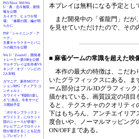
PS3/Xbox 360/Wii
本プレイは無料になる予定とし
U「真・北斗無双」新情
報を公開
カイオウ、ヒョウが登
まだ開発中の「雀龍門」だが
場。「修羅の国」編が明
らかに
を見せていただけたので、その
PSP「シャイニング・ア
ーク」
主要キャラクターとパニ
スの能力を公開
Wii U「ZombiU」開発者
■ 麻雀ゲームの常識を超えた映
トレーラー第3弾を公開
マルチプレイは生存者VS
キング・オブ・ゾンビの
本作の最大の特徴は、こだわ
2人対戦
いたグラフィックスにある。ま
ガマニア、新作MOアク
ションRPG「ティアラ コ
ーム部分はフル3Dグラフィック
ンチェルト」
描かれている。画質設定の項目
カワイイ＋“戦闘の楽し
さ”に焦点。今冬サービ
ると、テクスチャのクオリティ
ス開始予定
下はもちろん、アンチエイリア
「ポケモンブラック２・
ホワイト２」にロケット
度合いや、ノーマルマッピング
団のニャースが登場!!
テレビアニメでロケット
ON/OFFまである。
団が復活することを記念
しプレゼント！