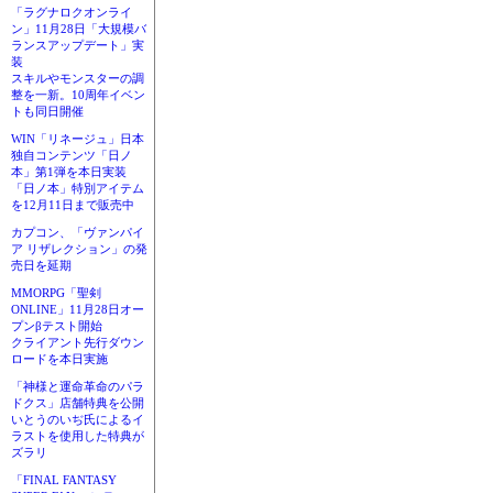
「ラグナロクオンライ
ン」11月28日「大規模バ
ランスアップデート」実
装
スキルやモンスターの調
整を一新。10周年イベン
トも同日開催
WIN「リネージュ」日本
独自コンテンツ「日ノ
本」第1弾を本日実装
「日ノ本」特別アイテム
を12月11日まで販売中
カプコン、「ヴァンパイ
ア リザレクション」の発
売日を延期
MMORPG「聖剣
ONLINE」11月28日オー
プンβテスト開始
クライアント先行ダウン
ロードを本日実施
「神様と運命革命のパラ
ドクス」店舗特典を公開
いとうのいぢ氏によるイ
ラストを使用した特典が
ズラリ
「FINAL FANTASY