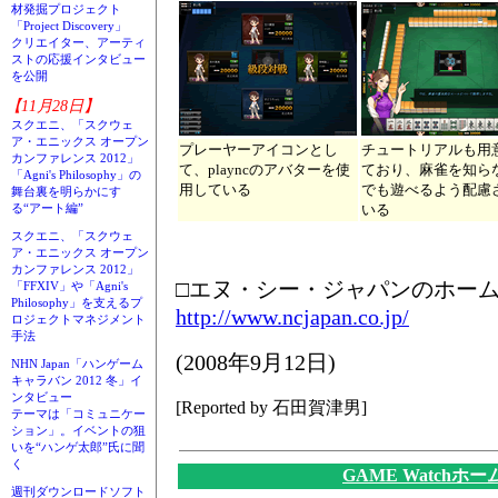
材発掘プロジェクト
「Project Discovery」
クリエイター、アーティ
ストの応援インタビュー
を公開
【11月28日】
スクエニ、「スクウェ
ア・エニックス オープン
プレーヤーアイコンとし
チュートリアルも用
カンファレンス 2012」
て、playncのアバターを使
ており、麻雀を知ら
「Agni's Philosophy」の
用している
でも遊べるよう配慮
舞台裏を明らかにす
いる
る“アート編”
スクエニ、「スクウェ
ア・エニックス オープン
カンファレンス 2012」
□エヌ・シー・ジャパンのホー
「FFXIV」や「Agni's
Philosophy」を支えるプ
http://www.ncjapan.co.jp/
ロジェクトマネジメント
手法
(2008年9月12日)
NHN Japan「ハンゲーム
キャラバン 2012 冬」イ
ンタビュー
[Reported by 石田賀津男]
テーマは「コミュニケー
ション」。イベントの狙
いを“ハンゲ太郎”氏に聞
く
GAME Watchホ
週刊ダウンロードソフト