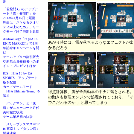
用
「雀龍門3」のアップデ
ート「真・雀龍門」を
2013年1月15日に延期
理由は「さらなるクオリ
ティ向上のため」。リー
グモード終了時期も延期
Android向け「SQUARE
あがり時には、雷が落ちるようなエフェクトが出
ENIX MARKET」で1周
かるだろう
年記念キャンペーンを開
始
ゲームアプリの割引販売
や新規会員登録者へのポ
イントプレゼントほか
iOS「FIFA 13 by EA
SPORTS」アップデート
版を配信
カードゲームモード
得点計算後、牌が全自動卓の中央に落とされる。
「FIFA Ultimate Team」を
追加
の動きも物理エンジンで処理されてており、「そ
でこだわるのか!」と思ってしまう
「パックマン」と「塊
魂」がニューヨーク近代
美術館に収蔵
ゲーム業界初の快挙
「メリープラスマス2012
in 東京ミッドタウン店」
開催決定