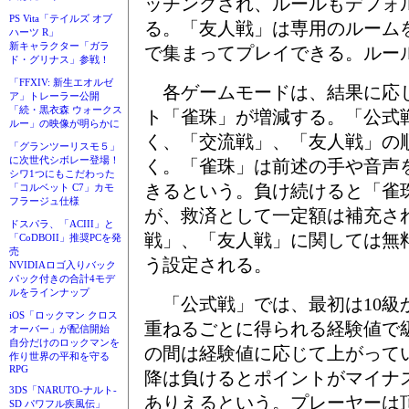
ッチングされ、ルールもデフォ
PS Vita「テイルズ オブ
る。「友人戦」は専用のルーム
ハーツ R」
新キャラクター「ガラ
で集まってプレイできる。ルー
ド・グリナス」参戦！
「FFXIV: 新生エオルゼ
各ゲームモードは、結果に応
ア」トレーラー公開
「続・黒衣森 ウォークス
ト「雀珠」が増減する。「公式
ルー」の映像が明らかに
く、「交流戦」、「友人戦」の
「グランツーリスモ５」
に次世代シボレー登場！
く。「雀珠」は前述の手や音声
シワ1つにもこだわった
きるという。負け続けると「雀
「コルベット C7」カモ
フラージュ仕様
が、救済として一定額は補充さ
ドスパラ、「ACIII」と
戦」、「友人戦」に関しては無
「CoDBOII」推奨PCを発
売
う設定される。
NVIDIAロゴ入りバック
パック付きの合計4モデ
ルをラインナップ
「公式戦」では、最初は10級
iOS「ロックマン クロス
重ねるごとに得られる経験値で
オーバー」が配信開始
自分だけのロックマンを
の間は経験値に応じて上がって
作り世界の平和を守る
RPG
降は負けるとポイントがマイナ
3DS「NARUTO-ナルト-
ありえるという。プレーヤーは
SD パワフル疾風伝」