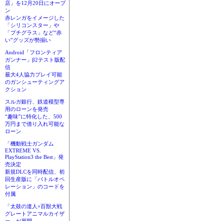
店」を12月20日にオープ
ン
赤レンガをイメージした
「シリコンスター」や
「プチグラス」など“赤
い”グッズが勢揃い
Android「フロンティア
ガンナー」β2テスト版配
信
最大4人協力プレイ可能
のガンシューティングア
クション
スルガ銀行、鉄道模型専
用のローンを発売
“趣味”に特化した、500
万円まで借り入れ可能な
ローン
「機動戦士ガンダム
EXTREME VS.
PlayStation3 the Best」発
売決定
新規DLCを同時配信、初
回生産版に「バトルオペ
レーション」のコードを
付属
「太鼓の達人×百獣大戦
グレートアニマルカイザ