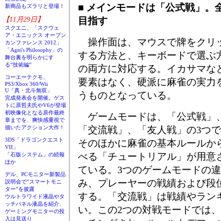
■ メインモードは「公式戦」。
新商品もズラリと登場！
目指す
【11月29日】
スクエニ、「スクウェ
ア・エニックス オープン
操作面は、マウスで牌をクリ
カンファレンス 2012」
「Agni's Philosophy」の
する方法と、キーボードで選ぶ
舞台裏を明らかにす
る“技術編”
の両方に対応する。イカサマな
コーエーテクモ、
要素はなく、硬派に麻雀の実力
PS3/Xbox 360/Wii
U「真・北斗無双」
うものとなっている。
完成発表会を開催。ゲス
トに原哲夫氏やV6が登場
初映像化となる原作最終
ゲームモードは、「公式戦」
章までを、爽快感重視で
「交流戦」、「友人戦」の3つ
描いたアクション大作！
3DS「ドラゴンクエスト
そのほかに麻雀の基本ルールか
VII」
べる「チュートリアル」が用意
「石版システム」の続報
ほか
ている。3つのゲームモードの
デル、PCモニター新製品
み、プレーヤーの戦績および段
説明会で“スマートモニ
ター”を披露
する。「交流戦」は戦績やラン
ウルトラワイド液晶やタ
ッチパネル液晶を紹介、
い。この2つの対戦モードでは
ゲーミングモニターの投
入は見送り