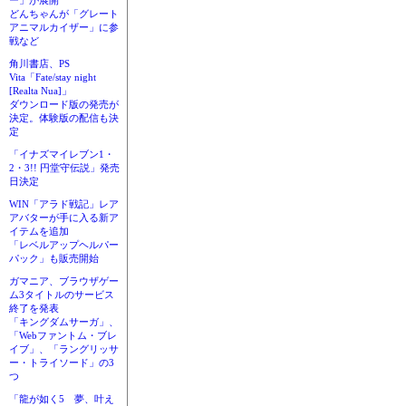
ー」が展開
どんちゃんが「グレート
アニマルカイザー」に参
戦など
角川書店、PS
Vita「Fate/stay night
[Realta Nua]」
ダウンロード版の発売が
決定。体験版の配信も決
定
「イナズマイレブン1・
2・3!! 円堂守伝説」発売
日決定
WIN「アラド戦記」レア
アバターが手に入る新ア
イテムを追加
「レベルアップヘルパー
パック」も販売開始
ガマニア、ブラウザゲー
ム3タイトルのサービス
終了を発表
「キングダムサーガ」、
「Webファントム・ブレ
イブ」、「ラングリッサ
ー・トライソード」の3
つ
「龍が如く5 夢、叶え