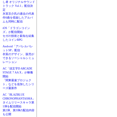
し者 オリジナルサウンド
トラック Vol.1」配信決
定
氷室京介氏の過去の代表
作6曲を収録したアルバ
ムも同時に配信
iOS「ドラゴンコイン
ズ」が配信開始
セガの技術と叡知を結集
したコインRPG
Android「アパレルパレ
ットSP」配信
衣装のデザイン、販売が
できるソーシャルシミュ
レーション
AC「頭文字D ARCADE
STAGE 7 AA X」が稼働
開始
「関東最速プロジェク
ト」などを追加したシリ
ーズ最新作
AC「BLAZBLUE
CHRONOPHANTASMA」
タイムリリースキャラ第
1弾を配信開始
第2弾、第3弾の配信内容
も公開