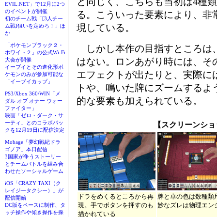
と同じく、こちらも当初は4種
EVIL.NET」で12月に2つ
のイベントが開催
る。こういった要素により、非
初のチーム戦「[3人チー
現している。
ム戦]狙いを定めろ！」ほ
か
「ポケモンブラック２・
しかし本作の目指すところは
ホワイト２」の公式Wi-Fi
はない。ロンあがり時には、そ
大会が開催
イーブイとその進化形ポ
エフェクトが出たりと、実際に
ケモンのみが参加可能な
「イーブイカップ」
トや、鳴いた牌にズームするよ
PS3/Xbox 360/WIN「メ
的な要素も加えられている。
ダル オブ オナー ウォー
ファイター」
映画「ゼロ・ダーク・サ
ーティ」とのコラボパッ
【スクリーンショ
クを12月19日に配信決定
Mobage「夢幻戦紀ドラ
ゴノア」本日配信
3国家が争うストーリー
とチームバトルを組み合
わせたソーシャルゲーム
iOS「CRAZY TAXI（ク
レイジータクシー）」が
ドラをめくるところから再
牌と卓の色は数種類
配信開始
現。手でボタンを押すのも
妙なズレは物理エン
DC版をベースに制作、タ
ッチ操作や傾き操作を採
描かれている