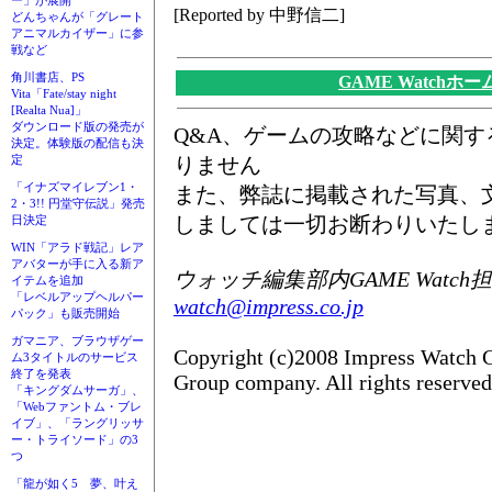
ー」が展開
[Reported by 中野信二]
どんちゃんが「グレート
アニマルカイザー」に参
戦など
角川書店、PS
GAME Watchホ
Vita「Fate/stay night
[Realta Nua]」
ダウンロード版の発売が
Q&A、ゲームの攻略などに関
決定。体験版の配信も決
りません
定
「イナズマイレブン1・
また、弊誌に掲載された写真、
2・3!! 円堂守伝説」発売
しましては一切お断わりいたし
日決定
WIN「アラド戦記」レア
アバターが手に入る新ア
ウォッチ編集部内GAME Watch
イテムを追加
「レベルアップヘルパー
watch@impress.co.jp
パック」も販売開始
ガマニア、ブラウザゲー
Copyright (c)2008 Impress Watch C
ム3タイトルのサービス
終了を発表
Group company. All rights reserved
「キングダムサーガ」、
「Webファントム・ブレ
イブ」、「ラングリッサ
ー・トライソード」の3
つ
「龍が如く5 夢、叶え