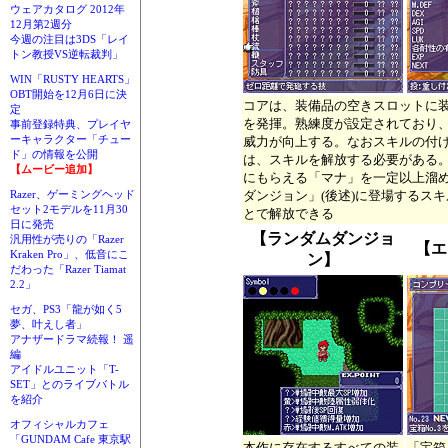
ウェアカタログ 2012年
12月第2週分
今週の注目は3DS「レイ
トン教授VS逆転裁判」
WIN「RUSTY HEARTS」
OBT開始を12月6日に決
コアは、装備品の空きスロットに
定
を発揮。熟練度が設定されており
事前登録特典、プレイヤ
ーキャラクター「チュー
威力が向上する。なおスキルの付
ド」の情報を公開
は、スキルを解放する必要がある
【ムービー追加】
にもらえる「マナ」を一定以上溜
ダンジョン」(後述)に登場するス
Razer、ゲーミングヘッド
セット2モデルを11月30
とで解放できる
日に発売
【ランダムダンジョ
汎用性が売りの「Razer
【エ
Kraken Pro」、低音にこ
ン】
だわった「Razer Tiamat
2.2」
セガ、PS3「龍が如く5
夢、叶えし者」
アナザードラマ続報！ 遥
編
アイドルユニット「T-
SET」とのライブバトル
を紹介
オフィシャルカフェ
「GUNDAM Cafe 東京駅
本作に存在するすべての装
「宝箱