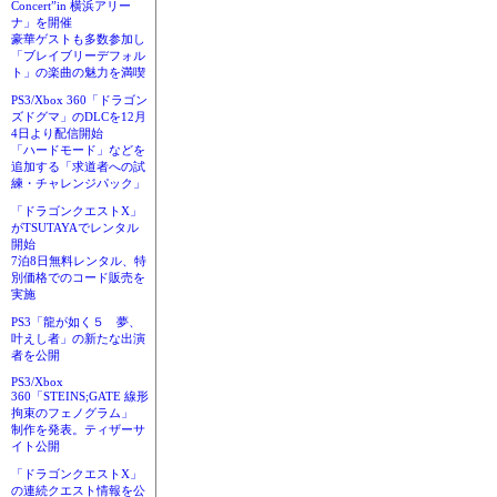
Concert”in 横浜アリー
ナ」を開催
豪華ゲストも多数参加し
「ブレイブリーデフォル
ト」の楽曲の魅力を満喫
PS3/Xbox 360「ドラゴン
ズドグマ」のDLCを12月
4日より配信開始
「ハードモード」などを
追加する「求道者への試
練・チャレンジパック」
「ドラゴンクエストX」
がTSUTAYAでレンタル
開始
7泊8日無料レンタル、特
別価格でのコード販売を
実施
PS3「龍が如く５ 夢、
叶えし者」の新たな出演
者を公開
PS3/Xbox
360「STEINS;GATE 線形
拘束のフェノグラム」
制作を発表。ティザーサ
イト公開
「ドラゴンクエストX」
の連続クエスト情報を公