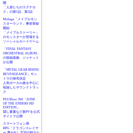
開
「人形たちのラグナロ
ク」の第1話、第2話
Mobage「メイプルモン
スターランド」事前登録
開始
「メイプルストーリー」
のモンスターが登場する
ソーシャルカードゲーム
「FINAL FANTASY
ORCHESTRAL ALBUM」
の収録楽曲、ジャケット
が公開
「METAL GEAR RISING
REVENGEANCE」サン
トラの発売決定
人気ボーカル曲を中心に
収録したサウンドトラッ
ク
PS3/Xbox 360「ZONE
OF THE ENDERS HD
EDITION」
隠し要素など新PVを公式
サイトで公開
スマートフォン用
RPG「ドラゴンスレイヤ
ー 導かれし宝冠の戦士た