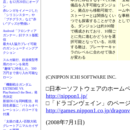
店」を12月20日にオープ
備品を入手可能なダンジョ
「レベ
ン
ン。拠点から移動可能で、
ーム中
赤レンガをイメージした
「シリコンスター」や
ストーリーとは関係なくい
な事柄
「プチグラス」など“赤
つでも探索することができ
として
い”グッズが勢揃い
る。ダンジョンは約100階
で構成されており、10階ご
Android「フロンティア
ガンナー」β2テスト版配
とに先に進むかどうかを選
信
択可能となっている。出現
最大4人協力プレイ可能
する敵は、プレーヤーキャ
のガンシューティングア
ラのレベルに合わせて強さ
クション
が変わる
スルガ銀行、鉄道模型専
用のローンを発売
“趣味”に特化した、500
万円まで借り入れ可能な
(C)NIPPON ICHI SOFTWARE INC.
ローン
「機動戦士ガンダム
□日本一ソフトウェアのホーム
EXTREME VS.
PlayStation3 the Best」発
http://nippon1.jp/
売決定
新規DLCを同時配信、初
□「ドラゴンヴェイン」のペー
回生産版に「バトルオペ
http://games.nippon1.co.jp/dragonv
レーション」のコードを
付属
(2008年7月1日)
「太鼓の達人×百獣大戦
グレートアニマルカイザ