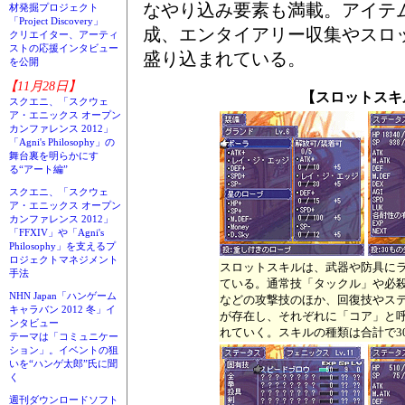
なやり込み要素も満載。アイテ
材発掘プロジェクト
「Project Discovery」
成、エンタイアリー収集やスロ
クリエイター、アーティ
ストの応援インタビュー
盛り込まれている。
を公開
【11月28日】
【スロットスキ
スクエニ、「スクウェ
ア・エニックス オープン
カンファレンス 2012」
「Agni's Philosophy」の
舞台裏を明らかにす
る“アート編”
スクエニ、「スクウェ
ア・エニックス オープン
カンファレンス 2012」
「FFXIV」や「Agni's
Philosophy」を支えるプ
ロジェクトマネジメント
スロットスキルは、武器や防具に
手法
ている。通常技「タックル」や必
NHN Japan「ハンゲーム
などの攻撃技のほか、回復技やス
キャラバン 2012 冬」イ
が存在し、それぞれに「コア」と
ンタビュー
れていく。スキルの種類は合計で3
テーマは「コミュニケー
ション」。イベントの狙
いを“ハンゲ太郎”氏に聞
く
週刊ダウンロードソフト