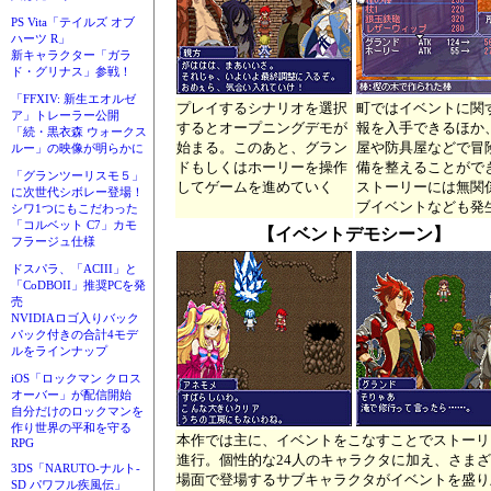
PS Vita「テイルズ オブ
ハーツ R」
新キャラクター「ガラ
ド・グリナス」参戦！
「FFXIV: 新生エオルゼ
プレイするシナリオを選択
町ではイベントに関
ア」トレーラー公開
するとオープニングデモが
報を入手できるほか
「続・黒衣森 ウォークス
始まる。このあと、グラン
屋や防具屋などで冒
ルー」の映像が明らかに
ドもしくはホーリーを操作
備を整えることがで
「グランツーリスモ５」
してゲームを進めていく
ストーリーには無関
に次世代シボレー登場！
ブイベントなども発
シワ1つにもこだわった
「コルベット C7」カモ
【イベントデモシーン】
フラージュ仕様
ドスパラ、「ACIII」と
「CoDBOII」推奨PCを発
売
NVIDIAロゴ入りバック
パック付きの合計4モデ
ルをラインナップ
iOS「ロックマン クロス
オーバー」が配信開始
自分だけのロックマンを
作り世界の平和を守る
本作では主に、イベントをこなすことでストーリ
RPG
進行。個性的な24人のキャラクタに加え、さま
3DS「NARUTO-ナルト-
場面で登場するサブキャラクタがイベントを盛り
SD パワフル疾風伝」