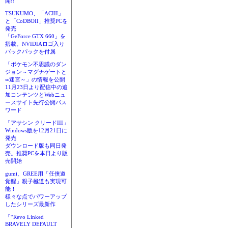
開!!
TSUKUMO、「ACIII」
と「CoDBOII」推奨PCを
発売
「GeForce GTX 660」を
搭載。NVIDIAロゴ入り
バックパックを付属
「ポケモン不思議のダン
ジョン～マグナゲートと
∞迷宮～」の情報を公開
11月23日より配信中の追
加コンテンツとWebニュ
ースサイト先行公開パス
ワード
「アサシン クリードIII」
Windows版を12月21日に
発売
ダウンロード版も同日発
売。推奨PCを本日より販
売開始
gumi、GREE用「任侠道
覚醒」親子極道も実現可
能！
様々な点でパワーアップ
したシリーズ最新作
「“Revo Linked
BRAVELY DEFAULT