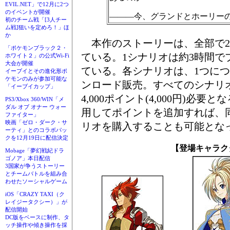
EVIL.NET」で12月に2つ
のイベントが開催
―――今、グランドとホーリー
初のチーム戦「[3人チー
ム戦]狙いを定めろ！」ほ
か
本作のストーリーは、全部で2
「ポケモンブラック２・
ている。1シナリオは約3時間で
ホワイト２」の公式Wi-Fi
大会が開催
ている。各シナリオは、1つにつ
イーブイとその進化形ポ
ケモンのみが参加可能な
ンロード販売。すべてのシナリ
「イーブイカップ」
4,000ポイント(4,000円)必
PS3/Xbox 360/WIN「メ
ダル オブ オナー ウォー
用してポイントを追加すれば、
ファイター」
映画「ゼロ・ダーク・サ
リオを購入することも可能とな
ーティ」とのコラボパッ
クを12月19日に配信決定
【登場キャラク
Mobage「夢幻戦紀ドラ
ゴノア」本日配信
3国家が争うストーリー
とチームバトルを組み合
わせたソーシャルゲーム
iOS「CRAZY TAXI（ク
レイジータクシー）」が
配信開始
DC版をベースに制作、タ
ッチ操作や傾き操作を採