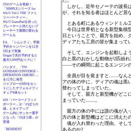
た。
35のゲームを収録！
しかし、近年セノーテの波長は
「SIMPLEシリーズ for
が、それを知る者はほとんど居
Wii U Vol.1 THE ファミ
リーパーティー」
Wii U GamePadを持った
とある町にあるウィンドミル
プレーヤーと持たないプ
今日は世界初となる新型集積型
レーヤーで展開の変わる
日ということで、親方を始め、
ゲームも
ディアたち工房の皆が集まって
EA、「シムシティ」早期
予約キャンペーンを12月
3日まで実施
そして、エンジンを起動しよう
Originで先行予約すると
白と黒のおかしな動物が2匹紛れ
最大5,000円おトクに！
――その瞬間に起こるエンジン
バンダイ、「FW
GUNDAM CONVERGE -
全員が目を覚ますと……なんと
OPERATION JABURO -」
を12月に発売
アの体の中に、ディアの魂は黒
ジャブローのMSをセッ
替わってしまっていた。
トにしたデフォルメフィ
ギュア8体セット
そして、親方と新型機がどこに
まっていた……。
iOS「バーコードフット
ボーラー」が「のぼうの
城」とタイアップ
親方の体の中には誰の魂が入っ
ゲーム内にサッカー選手
方の体と新型機はどこに消えたの
となった「のぼう様」が
登場
魂が入れ替わった理由、そして
あるのか?
「RESIDENT