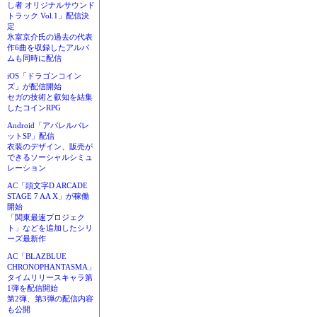
し者 オリジナルサウンド
トラック Vol.1」配信決
定
氷室京介氏の過去の代表
作6曲を収録したアルバ
ムも同時に配信
iOS「ドラゴンコイン
ズ」が配信開始
セガの技術と叡知を結集
したコインRPG
Android「アパレルパレ
ットSP」配信
衣装のデザイン、販売が
できるソーシャルシミュ
レーション
AC「頭文字D ARCADE
STAGE 7 AA X」が稼働
開始
「関東最速プロジェク
ト」などを追加したシリ
ーズ最新作
AC「BLAZBLUE
CHRONOPHANTASMA」
タイムリリースキャラ第
1弾を配信開始
第2弾、第3弾の配信内容
も公開