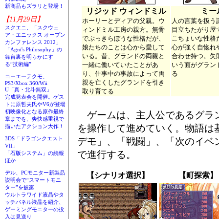
新商品もズラリと登場！
リジッド ウィンドミル
ミー
【11月29日】
ホーリーとディアの父親。ウ
人の言葉を扱う
スクエニ、「スクウェ
ィンドミル工房の親方。無骨
目立ちたがり屋
ア・エニックス オープン
でぶっきらぼうな性格だが、
こちょいな性格
カンファレンス 2012」
娘たちのことは心から愛して
心が強く自惚れ
「Agni's Philosophy」の
いる。昔、グランドの両親と
合わせ持つ。失
舞台裏を明らかにす
一緒に働いていたことがあ
いう面がグラン
る“技術編”
り、仕事中の事故によって両
る
コーエーテクモ、
親を亡くしたグランドを引き
PS3/Xbox 360/Wii
U「真・北斗無双」
取り育てる
完成発表会を開催。ゲス
トに原哲夫氏やV6が登場
初映像化となる原作最終
ゲームは、主人公であるグラ
章までを、爽快感重視で
を操作して進めていく。物語は
描いたアクション大作！
3DS「ドラゴンクエスト
デモ」、「戦闘」、「次のイベ
VII」
で進行する。
「石版システム」の続報
ほか
デル、PCモニター新製品
【シナリオ選択】
【町探索】
説明会で“スマートモニ
ター”を披露
ウルトラワイド液晶やタ
ッチパネル液晶を紹介、
ゲーミングモニターの投
入は見送り