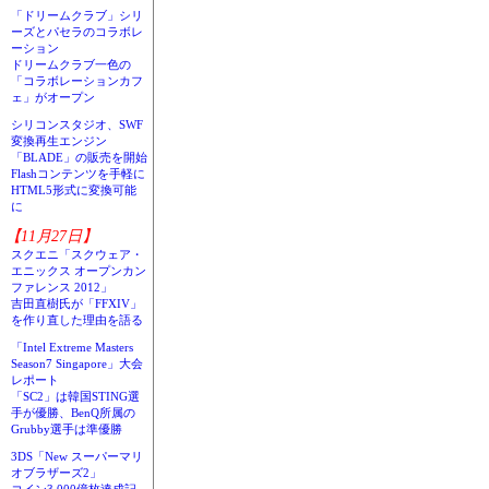
「ドリームクラブ」シリ
ーズとパセラのコラボレ
ーション
ドリームクラブ一色の
「コラボレーションカフ
ェ」がオープン
シリコンスタジオ、SWF
変換再生エンジン
「BLADE」の販売を開始
Flashコンテンツを手軽に
HTML5形式に変換可能
に
【11月27日】
スクエニ「スクウェア・
エニックス オープンカン
ファレンス 2012」
吉田直樹氏が「FFXIV」
を作り直した理由を語る
「Intel Extreme Masters
Season7 Singapore」大会
レポート
「SC2」は韓国STING選
手が優勝、BenQ所属の
Grubby選手は準優勝
3DS「New スーパーマリ
オブラザーズ2」