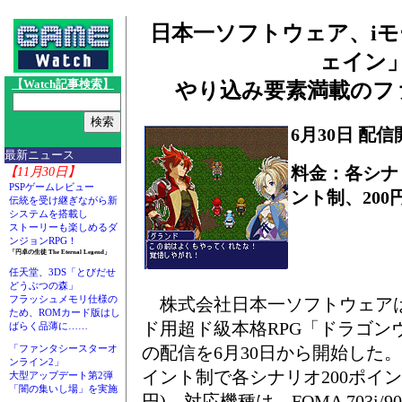
日本一ソフトウェア、i
ェイン
【Watch記事検索】
やり込み要素満載のフ
6月30日 配信
最新ニュース
料金：各シナリ
【11月30日】
PSPゲームレビュー
ント制、200円
伝統を受け継ぎながら新
システムを搭載し
ストーリーも楽しめるダ
ンジョンRPG！
「円卓の生徒 The Eternal Legend」
任天堂、3DS「とびだせ
どうぶつの森」
フラッシュメモリ仕様の
株式会社日本一ソフトウェアは
ため、ROMカード版はし
ド用超ド級本格RPG「ドラゴン
ばらく品薄に……
の配信を6月30日から開始した
「ファンタシースターオ
ンライン2」
イント制で各シナリオ200ポイント
大型アップデート第2弾
「闇の集いし場」を実施
円)。対応機種は、FOMA 703i/9