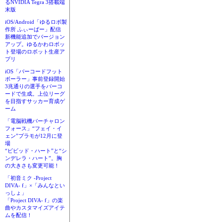
るNVIDIA Tegra 3搭載端
末版
iOS/Android「ゆるロボ製
作所 ふぃーばー」配信
新機能追加でバージョン
アップ。ゆるかわロボッ
ト登場のロボット生産ア
プリ
iOS「バーコードフット
ボーラー」事前登録開始
3兆通りの選手をバーコ
ードで生成。上位リーグ
を目指すサッカー育成ゲ
ーム
「電脳戦機バーチャロン
フォース」“フェイ・イ
ェン”プラモが12月に登
場
“ビビッド・ハート”と“シ
ンデレラ・ハート”。胸
の大きさも変更可能！
「初音ミク -Project
DIVA- f」×「みんなとい
っしょ」
「Project DIVA- f」の楽
曲やカスタマイズアイテ
ムを配信！