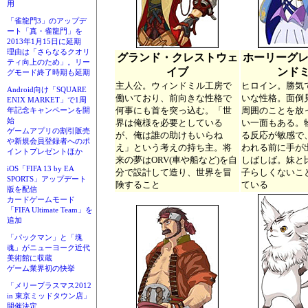
用
「雀龍門3」のアップデ
ート「真・雀龍門」を
2013年1月15日に延期
理由は「さらなるクオリ
グランド・クレストウェ
ホーリーグレ
ティ向上のため」。リー
イブ
ンド
グモード終了時期も延期
主人公。ウィンドミル工房で
ヒロイン。勝気
Android向け「SQUARE
働いており、前向きな性格で
いな性格。面倒
ENIX MARKET」で1周
何事にも首を突っ込む。「世
周囲のことを放
年記念キャンペーンを開
始
界は俺様を必要としている
い一面もある。
ゲームアプリの割引販売
が、俺は誰の助けもいらね
る反応が敏感で
や新規会員登録者へのポ
え」という考えの持ち主。将
われる前に手が
イントプレゼントほか
来の夢はORV(車や船など)を自
しばしば。妹と
iOS「FIFA 13 by EA
分で設計して造り、世界を冒
子らしくないこ
SPORTS」アップデート
険すること
ている
版を配信
カードゲームモード
「FIFA Ultimate Team」を
追加
「パックマン」と「塊
魂」がニューヨーク近代
美術館に収蔵
ゲーム業界初の快挙
「メリープラスマス2012
in 東京ミッドタウン店」
開催決定