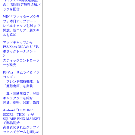
コイン3,000億枚達成記
念！ 期間限定無料追加パ
ックを配信
WIN「ファイターズクラ
ブ」本日アップデート
レベルキャップを30まで
開放。新エリア、新スキ
ルを追加
マッドキャッツから
PS3/Xbox 360/Wii U「鉄
拳タッグトーナメント
2」
スティックコントローラ
ーが発売
PS Vita「サムライ＆ドラ
ゴンズ」
「フレンド招待機能」＆
「魔獣倉庫」を実装
「真・三國無双７」登場
キャラクターを紹介
陸遜、孫堅、呂蒙、魯粛
Android「DEMONS'
SCORE（THD）」が
SQUARE ENIX MARKET
で配信開始
高画質化されたグラフィ
ックスでゲームを楽しめ