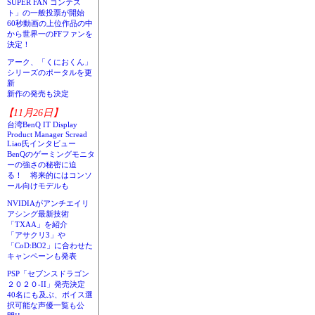
SUPER FAN コンテス
ト」の一般投票が開始
60秒動画の上位作品の中
から世界一のFFファンを
決定！
アーク、「くにおくん」
シリーズのポータルを更
新
新作の発売も決定
【11月26日】
台湾BenQ IT Display
Product Manager Scread
Liao氏インタビュー
BenQのゲーミングモニタ
ーの強さの秘密に迫
る！ 将来的にはコンソ
ール向けモデルも
NVIDIAがアンチエイリ
アシング最新技術
「TXAA」を紹介
「アサクリ3」や
「CoD:BO2」に合わせた
キャンペーンも発表
PSP「セブンスドラゴン
２０２０-II」発売決定
40名にも及ぶ、ボイス選
択可能な声優一覧も公