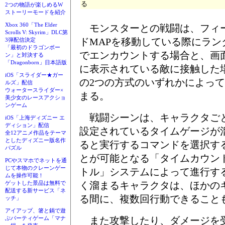
る
2つの物語が楽しめるW
ストーリーモードを紹介
Xbox 360「The Elder
モンスターとの戦闘は、フィ
Scrolls V: Skyrim」DLC第
ドMAPを移動している際にラン
3弾配信決定
「最初のドラゴンボー
でエンカウントする場合と、画
ン」と対決する
「Dragonborn」日本語版
に表示されている敵に接触した
iOS「スライダー★ガー
の2つの方式のいずれかによっ
ルズ」配信
ウォータースライダー×
まる。
美少女のレースアクショ
ンゲーム
戦闘シーンは、キャラクタご
iOS「上海ディズニー エ
ディション」配信
設定されているタイムゲージが
全12アニメ作品をテーマ
としたディズニー版名作
ると実行するコマンドを選択す
パズル
とが可能となる「タイムカウン
PCやスマホでネットを通
じて本物のクレーンゲー
トル」システムによって進行す
ムを操作可能！
く溜まるキャラクタは、ほかの
ゲットした景品は無料で
配送する新サービス「ネ
る間に、複数回行動できること
ッチ」
アイアップ、箸と鍋で遊
また攻撃したり、ダメージを
ぶパーティゲーム「マナ