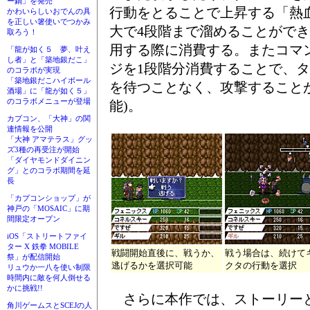
ー鍋」を発売
行動をとることで上昇する「熱
かわいらしいおでんの具
を正しい箸使いでつかみ
大で4段階まで溜めることがで
取ろう！
用する際に消費する。またコマ
「龍が如く５ 夢、叶え
し者」と「築地銀だこ」
ジを1段階分消費することで、
のコラボが実現
「築地銀だこハイボール
を待つことなく、攻撃すること
酒場」に「龍が如く５」
のコラボメニューが登場
能)。
カプコン、「大神」の関
連情報を公開
「大神 アマテラス」グッ
ズ3種の再受注が開始
「ダイヤモンドダイニン
グ」とのコラボ期間を延
長
「カプコンショップ」が
神戸の「MOSAIC」に期
間限定オープン
iOS「ストリートファイ
ター X 鉄拳 MOBILE
戦闘開始直後に、戦うか、
戦う場合は、続けて
祭」が配信開始
逃げるかを選択可能
クタの行動を選択
リュウか一八を使い制限
時間内に敵を何人倒せる
かに挑戦!!
さらに本作では、ストーリー
角川ゲームスとSCEJの人