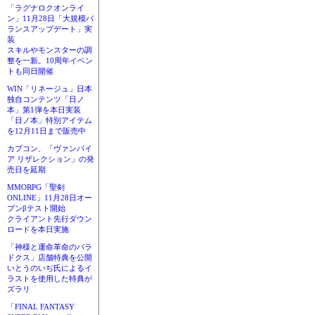
「ラグナロクオンライ
ン」11月28日「大規模バ
ランスアップデート」実
装
スキルやモンスターの調
整を一新。10周年イベン
トも同日開催
WIN「リネージュ」日本
独自コンテンツ「日ノ
本」第1弾を本日実装
「日ノ本」特別アイテム
を12月11日まで販売中
カプコン、「ヴァンパイ
ア リザレクション」の発
売日を延期
MMORPG「聖剣
ONLINE」11月28日オー
プンβテスト開始
クライアント先行ダウン
ロードを本日実施
「神様と運命革命のパラ
ドクス」店舗特典を公開
いとうのいぢ氏によるイ
ラストを使用した特典が
ズラリ
「FINAL FANTASY