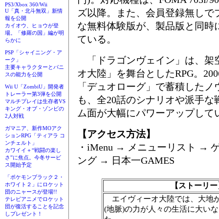
PS3/Xbox 360/Wii
ズ以降。また、会員登録無しで
U「真・北斗無双」新情
報を公開
な無料体験版が、製品版と同時
カイオウ、ヒョウが登
場。「修羅の国」編が明
ている。
らかに
PSP「シャイニング・ア
「ドラゴンヴェイン」は、架
ーク」
主要キャラクターとパニ
オ大陸」を舞台としたRPG。20
スの能力を公開
「デュオローグ」で蓄積したノ
Wii U「ZombiU」開発者
トレーラー第3弾を公開
も、全20話のシナリオや派手な
マルチプレイは生存者VS
キング・オブ・ゾンビの
ム面が大幅にパワーアップして
2人対戦
ガマニア、新作MOアク
【アクセス方法】
ションRPG「ティアラ コ
ンチェルト」
・iMenu → メニューリスト →
カワイイ＋“戦闘の楽し
さ”に焦点。今冬サービ
ング → 日本一GAMES
ス開始予定
「ポケモンブラック２・
【ストーリー
ホワイト２」にロケット
団のニャースが登場!!
エイヴィーオ大陸では、大地か
テレビアニメでロケット
団が復活することを記念
(地脈)の力が人々の生活に大い
しプレゼント！