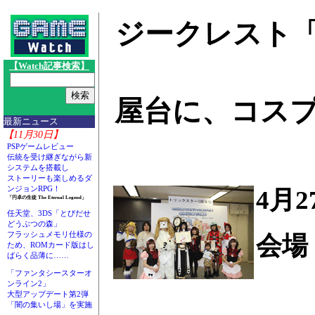
ジークレスト「
【Watch記事検索】
屋台に、コス
最新ニュース
【11月30日】
PSPゲームレビュー
伝統を受け継ぎながら新
システムを搭載し
ストーリーも楽しめるダ
ンジョンRPG！
4月
「円卓の生徒 The Eternal Legend」
任天堂、3DS「とびだせ
どうぶつの森」
フラッシュメモリ仕様の
会場
ため、ROMカード版はし
ばらく品薄に……
「ファンタシースターオ
ンライン2」
大型アップデート第2弾
「闇の集いし場」を実施