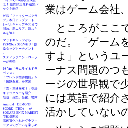
コイン3,000億枚達成記
念！ 期間限定無料追加パ
業はゲーム会社
ックを配信
WIN「ファイターズクラ
ブ」本日アップデート
ところがここで
レベルキャップを30まで
開放。新エリア、新スキ
ルを追加
のだ。「ゲーム
マッドキャッツから
PS3/Xbox 360/Wii U「鉄
拳タッグトーナメント
すよ」というユ
2」
スティックコントローラ
ーが発売
ーナス問題のつ
PS Vita「サムライ＆ドラ
ゴンズ」
「フレンド招待機能」＆
ージの世界観で
「魔獣倉庫」を実装
「真・三國無双７」登場
キャラクターを紹介
には英語で紹介
陸遜、孫堅、呂蒙、魯粛
Android「DEMONS'
活かしていない
SCORE（THD）」が
SQUARE ENIX MARKET
で配信開始
高画質化されたグラフィ
ックスでゲームを楽しめ