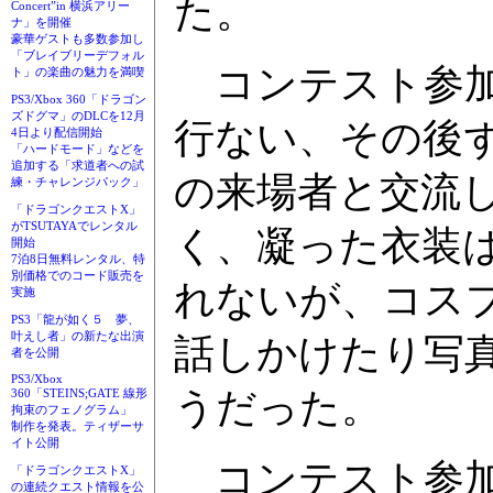
た。
Concert”in 横浜アリー
ナ」を開催
豪華ゲストも多数参加し
「ブレイブリーデフォル
コンテスト参加
ト」の楽曲の魅力を満喫
PS3/Xbox 360「ドラゴン
ズドグマ」のDLCを12月
行ない、その後
4日より配信開始
「ハードモード」などを
追加する「求道者への試
の来場者と交流
練・チャレンジパック」
「ドラゴンクエストX」
がTSUTAYAでレンタル
く、凝った衣装
開始
7泊8日無料レンタル、特
別価格でのコード販売を
れないが、コス
実施
PS3「龍が如く５ 夢、
叶えし者」の新たな出演
話しかけたり写
者を公開
PS3/Xbox
うだった。
360「STEINS;GATE 線形
拘束のフェノグラム」
制作を発表。ティザーサ
イト公開
コンテスト参加
「ドラゴンクエストX」
の連続クエスト情報を公