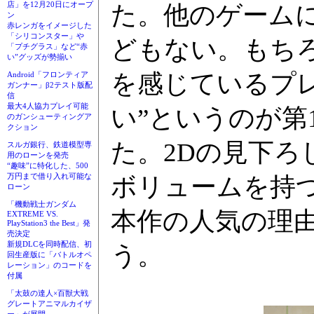
店」を12月20日にオープ
た。他のゲーム
ン
赤レンガをイメージした
「シリコンスター」や
どもない。もち
「プチグラス」など“赤
い”グッズが勢揃い
を感じているプ
Android「フロンティア
ガンナー」β2テスト版配
信
最大4人協力プレイ可能
い”というのが第
のガンシューティングア
クション
た。2Dの見下
スルガ銀行、鉄道模型専
用のローンを発売
“趣味”に特化した、500
万円まで借り入れ可能な
ボリュームを持つ
ローン
「機動戦士ガンダム
本作の人気の理
EXTREME VS.
PlayStation3 the Best」発
売決定
新規DLCを同時配信、初
う。
回生産版に「バトルオペ
レーション」のコードを
付属
「太鼓の達人×百獣大戦
グレートアニマルカイザ