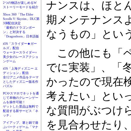
ナンスは、ほと
2つの物語が楽しめるW
ストーリーモードを紹介
Xbox 360「The Elder
期メンテナンス
Scrolls V: Skyrim」DLC第
3弾配信決定
「最初のドラゴンボー
なうもの」とい
ン」と対決する
「Dragonborn」日本語版
iOS「スライダー★ガー
ルズ」配信
この他にも「ペ
ウォータースライダー×
美少女のレースアクショ
ンゲーム
でに実装」、「
iOS「上海ディズニー エ
ディション」配信
全12アニメ作品をテーマ
かったので現在
としたディズニー版名作
パズル
考えたい」とい
PCやスマホでネットを通
じて本物のクレーンゲー
ムを操作可能！
な質問がぶつけ
ゲットした景品は無料で
配送する新サービス「ネ
ッチ」
を見合わせたり
アイアップ、箸と鍋で遊
ぶパーティゲーム「マナ