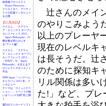
材発掘プロジェクト
「Project Discovery」
辻さんのメイン
クリエイター、アーティ
ストの応援インタビュー
を公開
のやりこみようだ
【11月28日】
スクエニ、「スクウェ
ア・エニックス オープン
以上のプレーヤ
カンファレンス 2012」
「Agni's Philosophy」の
舞台裏を明らかにす
現在のレベルキャ
る“アート編”
スクエニ、「スクウェ
ア・エニックス オープン
は長そうだ。辻
カンファレンス 2012」
「FFXIV」や「Agni's
Philosophy」を支えるプ
のために探知キ
ロジェクトマネジメント
手法
NHN Japan「ハンゲーム
リル関係は多い
キャラバン 2012 冬」イ
ンタビュー
テーマは「コミュニケー
た!」など、プ
ション」。イベントの狙
いを“ハンゲ太郎”氏に聞
く
大きな拍手を浴
週刊ダウンロードソフト