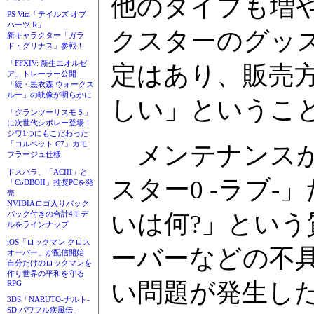
他のタイプも増
PS Vita「テイルズ オブ
ハーツ R」
クスターのグッ
新キャラクター「ガラ
ド・グリナス」参戦！
「FFXIV: 新生エオルゼ
定はあり、販売
ア」トレーラー公開
「続・黒衣森 ウォークス
ルー」の映像が明らかに
しい」というこ
「グランツーリスモ５」
に次世代シボレー登場！
シワ1つにもこだわった
「コルベット C7」カモ
メンテナンスが
フラージュ仕様
ドスパラ、「ACIII」と
スター0 -ラブ
「CoDBOII」推奨PCを発
売
NVIDIAロゴ入りバック
いは何?」とい
パック付きの合計4モデ
ルをラインナップ
iOS「ロックマン クロス
ーバーなどの不
オーバー」が配信開始
自分だけのロックマンを
作り世界の平和を守る
い問題が発生し
RPG
3DS「NARUTO-ナルト-
SD パワフル疾風伝」