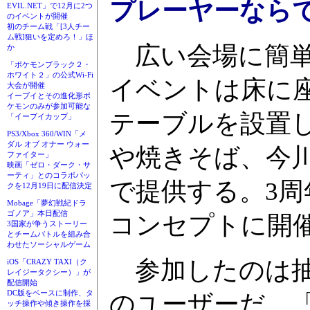
プレーヤーなら
EVIL.NET」で12月に2つ
のイベントが開催
初のチーム戦「[3人チー
ム戦]狙いを定めろ！」ほ
広い会場に簡単
か
「ポケモンブラック２・
ホワイト２」の公式Wi-Fi
イベントは床に
大会が開催
イーブイとその進化形ポ
ケモンのみが参加可能な
テーブルを設置
「イーブイカップ」
PS3/Xbox 360/WIN「メ
ダル オブ オナー ウォー
や焼きそば、今
ファイター」
映画「ゼロ・ダーク・サ
ーティ」とのコラボパッ
で提供する。3
クを12月19日に配信決定
Mobage「夢幻戦紀ドラ
ゴノア」本日配信
コンセプトに開
3国家が争うストーリー
とチームバトルを組み合
わせたソーシャルゲーム
参加したのは抽
iOS「CRAZY TAXI（ク
レイジータクシー）」が
配信開始
DC版をベースに制作、タ
のユーザーだ。
ッチ操作や傾き操作を採