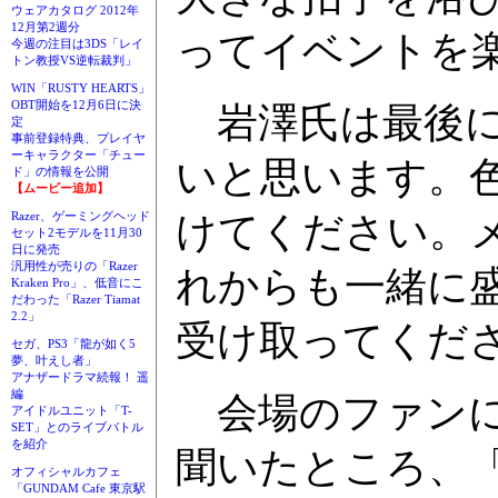
ウェアカタログ 2012年
12月第2週分
ってイベントを
今週の注目は3DS「レイ
トン教授VS逆転裁判」
WIN「RUSTY HEARTS」
OBT開始を12月6日に決
岩澤氏は最後に
定
事前登録特典、プレイヤ
ーキャラクター「チュー
いと思います。
ド」の情報を公開
【ムービー追加】
けてください。
Razer、ゲーミングヘッド
セット2モデルを11月30
日に発売
汎用性が売りの「Razer
れからも一緒に
Kraken Pro」、低音にこ
だわった「Razer Tiamat
2.2」
受け取ってくだ
セガ、PS3「龍が如く5
夢、叶えし者」
アナザードラマ続報！ 遥
編
会場のファンに「
アイドルユニット「T-
SET」とのライブバトル
を紹介
聞いたところ、
オフィシャルカフェ
「GUNDAM Cafe 東京駅