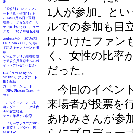
用
1人が参加」と
「雀龍門3」のアップデ
ート「真・雀龍門」を
2013年1月15日に延期
ルでの参加も目
理由は「さらなるクオリ
ティ向上のため」。リー
グモード終了時期も延期
けつけたファン
Android向け「SQUARE
ENIX MARKET」で1周
年記念キャンペーンを開
く、女性の比率
始
ゲームアプリの割引販売
や新規会員登録者へのポ
イントプレゼントほか
だった。
iOS「FIFA 13 by EA
SPORTS」アップデート
版を配信
今回のイベント
カードゲームモード
「FIFA Ultimate Team」を
追加
来場者が投票を
「パックマン」と「塊
魂」がニューヨーク近代
美術館に収蔵
あゆみさんが参
ゲーム業界初の快挙
「メリープラスマス2012
in 東京ミッドタウン店」
開催決定