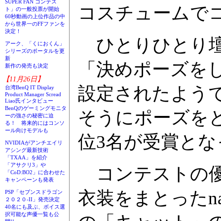
SUPER FAN コンテス
コスチュームで
ト」の一般投票が開始
60秒動画の上位作品の中
から世界一のFFファンを
決定！
ひとりひとり壇
アーク、「くにおくん」
シリーズのポータルを更
新
「決めポーズを
新作の発売も決定
【11月26日】
設定されたよう
台湾BenQ IT Display
Product Manager Scread
Liao氏インタビュー
BenQのゲーミングモニタ
そうにポーズを
ーの強さの秘密に迫
る！ 将来的にはコンソ
ール向けモデルも
位3名が受賞とな
NVIDIAがアンチエイリ
アシング最新技術
「TXAA」を紹介
「アサクリ3」や
コンテストの優
「CoD:BO2」に合わせた
キャンペーンも発表
衣装をまとったn
PSP「セブンスドラゴン
２０２０-II」発売決定
40名にも及ぶ、ボイス選
択可能な声優一覧も公