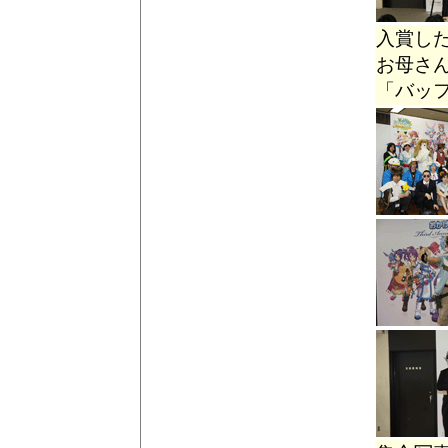
入賞し
お母さ
「バッ