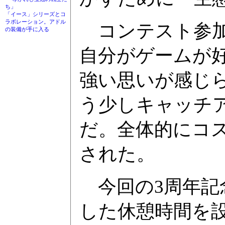
ち」
「イース」シリーズとコ
ラボレーション。アドル
コンテスト参加
の装備が手に入る
自分がゲームが
強い思いが感じ
う少しキャッチ
だ。全体的にコ
された。
今回の3周年記
した休憩時間を