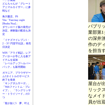
ー」が展開
どんちゃんが「グレート
アニマルカイザー」に参
戦など
角川書店、PS
Vita「Fate/stay night
[Realta Nua]」
パブリ
ダウンロード版の発売が
決定。体験版の配信も決
業部第1
定
の深井
「イナズマイレブン1・
作のデ
2・3!! 円堂守伝説」発売
日決定
を担当
WIN「アラド戦記」レア
アバターが手に入る新ア
イテムを追加
「レベルアップヘルパー
パック」も販売開始
ガマニア、ブラウザゲー
ム3タイトルのサービス
終了を発表
屋台が
「キングダムサーガ」、
「Webファントム・ブレ
リックス
イブ」、「ラングリッサ
ー・トライソード」の3
なメイド
つ
員が出
「龍が如く5 夢、叶え