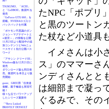
の「キャット」
開!!
TSUKUMO、「ACIII」
たNPC「ポプリ
と「CoDBOII」推奨PCを
発売
「GeForce GTX 660」を
と黒のツートン
搭載。NVIDIAロゴ入り
バックパックを付属
「ポケモン不思議のダン
た杖など小道具
ジョン～マグナゲートと
∞迷宮～」の情報を公開
11月23日より配信中の追
加コンテンツとWebニュ
イメさんは小さ
ースサイト先行公開パス
ワード
「アサシン クリードIII」
ス」のママーさ
Windows版を12月21日に
発売
ダウンロード版も同日発
ンディさんとと
売。推奨PCを本日より販
売開始
gumi、GREE用「任侠道
は細部まで凝っ
覚醒」親子極道も実現可
能！
様々な点でパワーアップ
ぐるみで、その
したシリーズ最新作
「“Revo Linked
BRAVELY DEFAULT