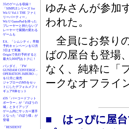
ゆみさんが参加
35のゲームを収録！
「SIMPLEシリーズ for
Wii U Vol.1 THE ファミ
リーパーティー」
われた。
Wii U GamePadを持った
プレーヤーと持たないプ
レーヤーで展開の変わる
ゲームも
全員にお祭りの
EA、「シムシティ」早期
予約キャンペーンを12月
3日まで実施
ばの屋台も登場
Originで先行予約すると
最大5,000円おトクに！
なく、純粋に「
バンダイ、「FW
GUNDAM CONVERGE -
OPERATION JABURO -」
を12月に発売
ークなオフライ
ジャブローのMSをセッ
トにしたデフォルメフィ
ギュア8体セット
iOS「バーコードフット
ボーラー」が「のぼうの
城」とタイアップ
ゲーム内にサッカー選手
■ はっぴに屋
となった「のぼう様」が
登場
「RESIDENT