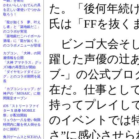
ー鍋」を発売
た。「後何年続
かわいらしいおでんの具
を正しい箸使いでつかみ
取ろう！
氏は「FFを抜く
「龍が如く５ 夢、叶え
し者」と「築地銀だこ」
のコラボが実現
「築地銀だこハイボール
ビンゴ大会そし
酒場」に「龍が如く５」
のコラボメニューが登場
カプコン、「大神」の関
躍した声優の辻あ
連情報を公開
「大神 アマテラス」グッ
ズ3種の再受注が開始
ブ-」の公式ブ
「ダイヤモンドダイニン
グ」とのコラボ期間を延
長
在だ。仕事とし
「カプコンショップ」が
神戸の「MOSAIC」に期
間限定オープン
持ってプレイし
iOS「ストリートファイ
ター X 鉄拳 MOBILE
祭」が配信開始
のイベントでは
リュウか一八を使い制限
時間内に敵を何人倒せる
かに挑戦!!
さ”に感心させら
角川ゲームスとSCEJの人