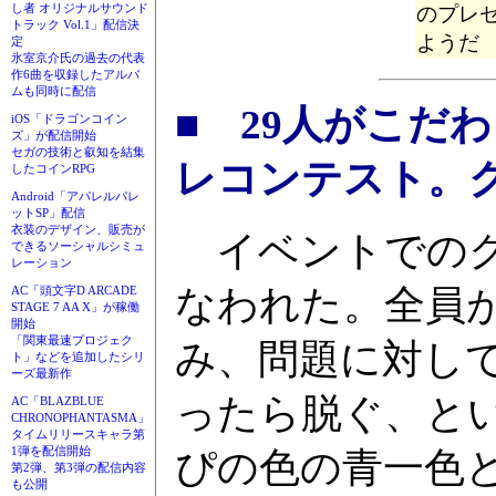
し者 オリジナルサウンド
のプレ
トラック Vol.1」配信決
ようだ
定
氷室京介氏の過去の代表
作6曲を収録したアルバ
ムも同時に配信
■ 29人がこだ
iOS「ドラゴンコイン
ズ」が配信開始
セガの技術と叡知を結集
レコンテスト。
したコインRPG
Android「アパレルパレ
ットSP」配信
衣装のデザイン、販売が
イベントでのク
できるソーシャルシミュ
レーション
なわれた。全員
AC「頭文字D ARCADE
STAGE 7 AA X」が稼働
開始
「関東最速プロジェク
み、問題に対して
ト」などを追加したシリ
ーズ最新作
ったら脱ぐ、と
AC「BLAZBLUE
CHRONOPHANTASMA」
タイムリリースキャラ第
1弾を配信開始
ぴの色の青一色
第2弾、第3弾の配信内容
も公開