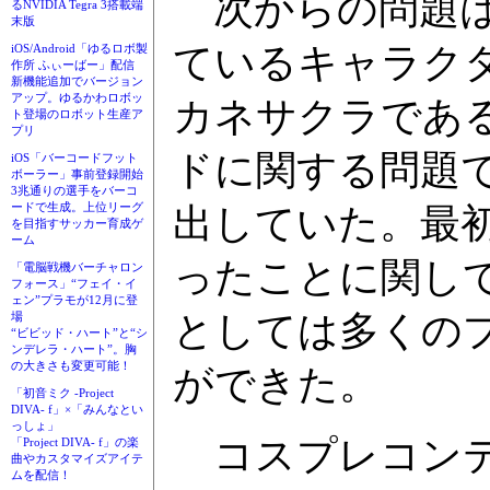
次からの問題は
るNVIDIA Tegra 3搭載端
末版
ているキャラク
iOS/Android「ゆるロボ製
作所 ふぃーばー」配信
新機能追加でバージョン
アップ。ゆるかわロボッ
カネサクラであ
ト登場のロボット生産ア
プリ
ドに関する問題
iOS「バーコードフット
ボーラー」事前登録開始
3兆通りの選手をバーコ
ードで生成。上位リーグ
出していた。最
を目指すサッカー育成ゲ
ーム
ったことに関し
「電脳戦機バーチャロン
フォース」“フェイ・イ
ェン”プラモが12月に登
としては多くの
場
“ビビッド・ハート”と“シ
ンデレラ・ハート”。胸
の大きさも変更可能！
ができた。
「初音ミク -Project
DIVA- f」×「みんなとい
っしょ」
コスプレコンテ
「Project DIVA- f」の楽
曲やカスタマイズアイテ
ムを配信！