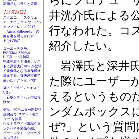
らにプロデュー
新商品もズラリと登場！
井洸介氏による
【11月29日】
スクエニ、「スクウェ
ア・エニックス オープン
行なわれた。コ
カンファレンス 2012」
「Agni's Philosophy」の
舞台裏を明らかにす
る“技術編”
紹介したい。
コーエーテクモ、
PS3/Xbox 360/Wii
U「真・北斗無双」
岩澤氏と深井氏
完成発表会を開催。ゲス
トに原哲夫氏やV6が登場
初映像化となる原作最終
章までを、爽快感重視で
た際にユーザー
描いたアクション大作！
3DS「ドラゴンクエスト
えるというもの
VII」
「石版システム」の続報
ほか
ンダムボックス
デル、PCモニター新製品
説明会で“スマートモニ
ター”を披露
ぜ?」という質
ウルトラワイド液晶やタ
ッチパネル液晶を紹介、
ゲーミングモニターの投
入は見送り