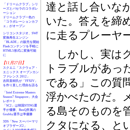
達と話し合いな
「ドリームクラブ」シリ
ーズとパセラのコラボレ
ーション
いた。答えを締
ドリームクラブ一色の
「コラボレーションカフ
ェ」がオープン
に走るプレーヤ
シリコンスタジオ、SWF
変換再生エンジン
「BLADE」の販売を開始
Flashコンテンツを手軽に
しかし、実はク
HTML5形式に変換可能
に
【11月27日】
トラブルがあっ
スクエニ「スクウェア・
エニックス オープンカン
ファレンス 2012」
である」この質
吉田直樹氏が「FFXIV」
を作り直した理由を語る
「Intel Extreme Masters
浮かべたのだ。
Season7 Singapore」大会
レポート
「SC2」は韓国STING選
る島そのものを
手が優勝、BenQ所属の
Grubby選手は準優勝
クタになる、と
3DS「New スーパーマリ
オブラザーズ2」