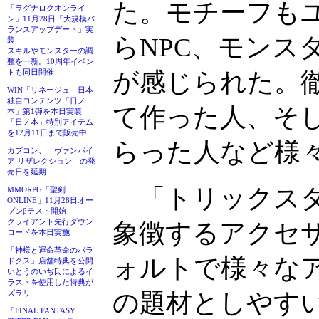
た。モチーフも
「ラグナロクオンライ
ン」11月28日「大規模バ
ランスアップデート」実
らNPC、モンス
装
スキルやモンスターの調
整を一新。10周年イベン
が感じられた。
トも同日開催
WIN「リネージュ」日本
独自コンテンツ「日ノ
て作った人、そ
本」第1弾を本日実装
「日ノ本」特別アイテム
を12月11日まで販売中
らった人など様
カプコン、「ヴァンパイ
ア リザレクション」の発
売日を延期
「トリックスター
MMORPG「聖剣
ONLINE」11月28日オー
プンβテスト開始
クライアント先行ダウン
象徴するアクセ
ロードを本日実施
「神様と運命革命のパラ
ォルトで様々な
ドクス」店舗特典を公開
いとうのいぢ氏によるイ
ラストを使用した特典が
の題材としやす
ズラリ
「FINAL FANTASY