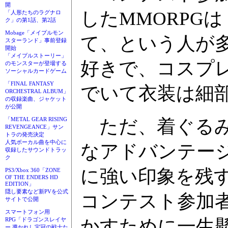
開
したMMORPGは
「人形たちのラグナロ
ク」の第1話、第2話
Mobage「メイプルモン
て、という人が
スターランド」事前登録
開始
「メイプルストーリー」
好きで、コスプ
のモンスターが登場する
ソーシャルカードゲーム
「FINAL FANTASY
でいて衣装は細
ORCHESTRAL ALBUM」
の収録楽曲、ジャケット
が公開
ただ、着ぐるみ
「METAL GEAR RISING
REVENGEANCE」サン
トラの発売決定
人気ボーカル曲を中心に
なアドバンテージ
収録したサウンドトラッ
ク
に強い印象を残
PS3/Xbox 360「ZONE
OF THE ENDERS HD
EDITION」
隠し要素など新PVを公式
コンテスト参加
サイトで公開
スマートフォン用
かすために一生
RPG「ドラゴンスレイヤ
ー 導かれし宝冠の戦士た