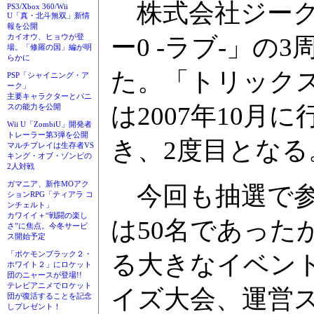
株式会社ジーク
PS3/Xbox 360/Wii
U「真・北斗無双」新情
報を公開
カイオウ、ヒョウが登
ー0 -ラブ-」
場。「修羅の国」編が明
らかに
た。「トリックス
PSP「シャイニング・ア
ーク」
主要キャラクターとパニ
は2007年10月
スの能力を公開
Wii U「ZombiU」開発者
トレーラー第3弾を公開
き、2度目となる
マルチプレイは生存者VS
キング・オブ・ゾンビの
2人対戦
ガマニア、新作MOアク
今回も抽選で参
ションRPG「ティアラ コ
ンチェルト」
カワイイ＋“戦闘の楽し
は50名であった
さ”に焦点。今冬サービ
ス開始予定
「ポケモンブラック２・
る大きなイベン
ホワイト２」にロケット
団のニャースが登場!!
テレビアニメでロケット
イズ大会、運営
団が復活することを記念
しプレゼント！