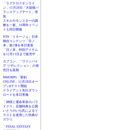
「ラグナロクオンライ
ン」11月28日「大規模バ
ランスアップデート」実
装
スキルやモンスターの調
整を一新。10周年イベン
トも同日開催
WIN「リネージュ」日本
独自コンテンツ「日ノ
本」第1弾を本日実装
「日ノ本」特別アイテム
を12月11日まで販売中
カプコン、「ヴァンパイ
ア リザレクション」の発
売日を延期
MMORPG「聖剣
ONLINE」11月28日オー
プンβテスト開始
クライアント先行ダウン
ロードを本日実施
「神様と運命革命のパラ
ドクス」店舗特典を公開
いとうのいぢ氏によるイ
ラストを使用した特典が
ズラリ
「FINAL FANTASY