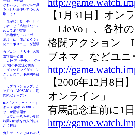
http://game.watch.im
ー鍋」を発売
かわいらしいおでんの具
を正しい箸使いでつかみ
【1月31日】オ
取ろう！
「龍が如く５ 夢、叶え
「LieVo」、各
し者」と「築地銀だこ」
のコラボが実現
「築地銀だこハイボール
格闘アクション「I
酒場」に「龍が如く５」
のコラボメニューが登場
カプコン、「大神」の関
ブネマ」などユニ
連情報を公開
「大神 アマテラス」グッ
ズ3種の再受注が開始
http://game.watch.im
「ダイヤモンドダイニン
グ」とのコラボ期間を延
【2006年12月
長
「カプコンショップ」が
神戸の「MOSAIC」に期
オンライン」
間限定オープン
iOS「ストリートファイ
有馬記念直前に1
ター X 鉄拳 MOBILE
祭」が配信開始
リュウか一八を使い制限
http://game.watch.im
時間内に敵を何人倒せる
かに挑戦!!
角川ゲームスとSCEJの人