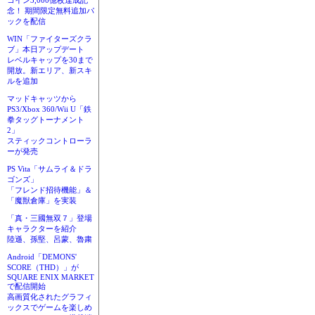
コイン3,000億枚達成記
念！ 期間限定無料追加パ
ックを配信
WIN「ファイターズクラ
ブ」本日アップデート
レベルキャップを30まで
開放。新エリア、新スキ
ルを追加
マッドキャッツから
PS3/Xbox 360/Wii U「鉄
拳タッグトーナメント
2」
スティックコントローラ
ーが発売
PS Vita「サムライ＆ドラ
ゴンズ」
「フレンド招待機能」＆
「魔獣倉庫」を実装
「真・三國無双７」登場
キャラクターを紹介
陸遜、孫堅、呂蒙、魯粛
Android「DEMONS'
SCORE（THD）」が
SQUARE ENIX MARKET
で配信開始
高画質化されたグラフィ
ックスでゲームを楽しめ