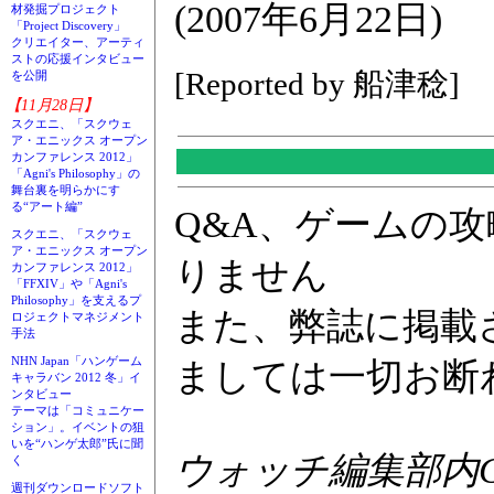
(2007年6月22日)
材発掘プロジェクト
「Project Discovery」
クリエイター、アーティ
ストの応援インタビュー
[Reported by 船津稔]
を公開
【11月28日】
スクエニ、「スクウェ
ア・エニックス オープン
カンファレンス 2012」
「Agni's Philosophy」の
舞台裏を明らかにす
る“アート編”
Q&A、ゲームの
スクエニ、「スクウェ
ア・エニックス オープン
りません
カンファレンス 2012」
「FFXIV」や「Agni's
Philosophy」を支えるプ
また、弊誌に掲載
ロジェクトマネジメント
手法
NHN Japan「ハンゲーム
ましては一切お断
キャラバン 2012 冬」イ
ンタビュー
テーマは「コミュニケー
ション」。イベントの狙
いを“ハンゲ太郎”氏に聞
ウォッチ編集部内GA
く
週刊ダウンロードソフト