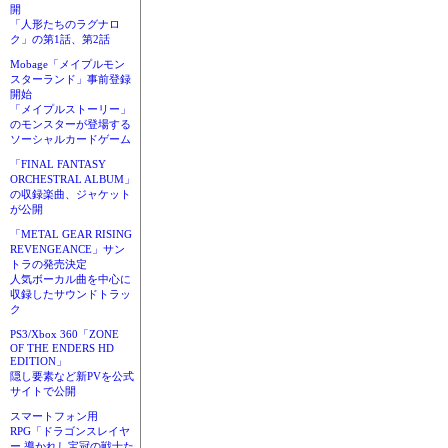
開
「人形たちのラグナロ
ク」の第1話、第2話
Mobage「メイプルモン
スターランド」事前登録
開始
「メイプルストーリー」
のモンスターが登場する
ソーシャルカードゲーム
「FINAL FANTASY
ORCHESTRAL ALBUM」
の収録楽曲、ジャケット
が公開
「METAL GEAR RISING
REVENGEANCE」サン
トラの発売決定
人気ボーカル曲を中心に
収録したサウンドトラッ
ク
PS3/Xbox 360「ZONE
OF THE ENDERS HD
EDITION」
隠し要素など新PVを公式
サイトで公開
スマートフォン用
RPG「ドラゴンスレイヤ
ー 導かれし宝冠の戦士た