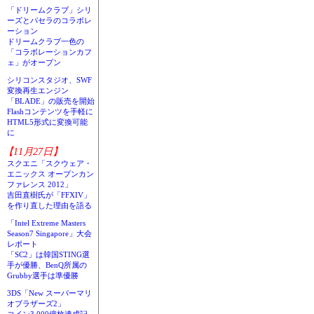
「ドリームクラブ」シリ
ーズとパセラのコラボレ
ーション
ドリームクラブ一色の
「コラボレーションカフ
ェ」がオープン
シリコンスタジオ、SWF
変換再生エンジン
「BLADE」の販売を開始
Flashコンテンツを手軽に
HTML5形式に変換可能
に
【11月27日】
スクエニ「スクウェア・
エニックス オープンカン
ファレンス 2012」
吉田直樹氏が「FFXIV」
を作り直した理由を語る
「Intel Extreme Masters
Season7 Singapore」大会
レポート
「SC2」は韓国STING選
手が優勝、BenQ所属の
Grubby選手は準優勝
3DS「New スーパーマリ
オブラザーズ2」