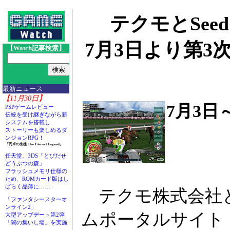
テクモとSeedC
7月3日より第3
【Watch記事検索】
最新ニュース
【11月30日】
7月3日
PSPゲームレビュー
伝統を受け継ぎながら新
システムを搭載し
ストーリーも楽しめるダ
ンジョンRPG！
「円卓の生徒 The Eternal Legend」
任天堂、3DS「とびだせ
どうぶつの森」
フラッシュメモリ仕様の
ため、ROMカード版はし
ばらく品薄に……
テクモ株式会社とS
「ファンタシースターオ
ンライン2」
ムポータルサイト「
大型アップデート第2弾
「闇の集いし場」を実施