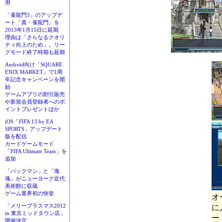
用
「雀龍門3」のアップデ
ート「真・雀龍門」を
2013年1月15日に延期
理由は「さらなるクオリ
ティ向上のため」。リー
グモード終了時期も延期
Android向け「SQUARE
ENIX MARKET」で1周
年記念キャンペーンを開
始
ゲームアプリの割引販売
や新規会員登録者へのポ
イントプレゼントほか
iOS「FIFA 13 by EA
SPORTS」アップデート
版を配信
カードゲームモード
「FIFA Ultimate Team」を
追加
「パックマン」と「塊
魂」がニューヨーク近代
美術館に収蔵
ゲーム業界初の快挙
オ
「メリープラスマス2012
に
in 東京ミッドタウン店」
ー
開催決定