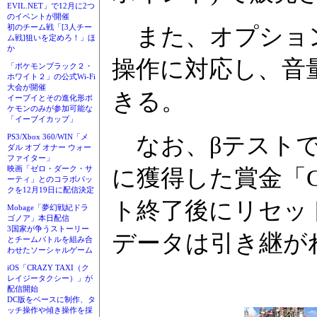
EVIL.NET」で12月に2つ
のイベントが開催
また、オプション
初のチーム戦「[3人チー
ム戦]狙いを定めろ！」ほ
か
操作に対応し、音
「ポケモンブラック２・
ホワイト２」の公式Wi-Fi
大会が開催
きる。
イーブイとその進化形ポ
ケモンのみが参加可能な
「イーブイカップ」
なお、βテストで
PS3/Xbox 360/WIN「メ
ダル オブ オナー ウォー
ファイター」
に獲得した賞金「
映画「ゼロ・ダーク・サ
ーティ」とのコラボパッ
クを12月19日に配信決定
ト終了後にリセッ
Mobage「夢幻戦紀ドラ
ゴノア」本日配信
3国家が争うストーリー
データは引き継が
とチームバトルを組み合
わせたソーシャルゲーム
iOS「CRAZY TAXI（ク
レイジータクシー）」が
配信開始
DC版をベースに制作、タ
ッチ操作や傾き操作を採