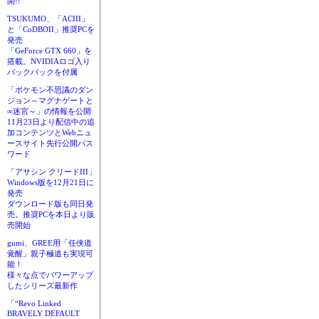
開!!
TSUKUMO、「ACIII」
と「CoDBOII」推奨PCを
発売
「GeForce GTX 660」を
搭載。NVIDIAロゴ入り
バックパックを付属
「ポケモン不思議のダン
ジョン～マグナゲートと
∞迷宮～」の情報を公開
11月23日より配信中の追
加コンテンツとWebニュ
ースサイト先行公開パス
ワード
「アサシン クリードIII」
Windows版を12月21日に
発売
ダウンロード版も同日発
売。推奨PCを本日より販
売開始
gumi、GREE用「任侠道
覚醒」親子極道も実現可
能！
様々な点でパワーアップ
したシリーズ最新作
「“Revo Linked
BRAVELY DEFAULT