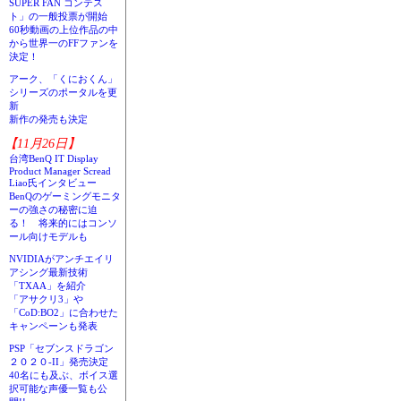
SUPER FAN コンテス
ト」の一般投票が開始
60秒動画の上位作品の中
から世界一のFFファンを
決定！
アーク、「くにおくん」
シリーズのポータルを更
新
新作の発売も決定
【11月26日】
台湾BenQ IT Display
Product Manager Scread
Liao氏インタビュー
BenQのゲーミングモニタ
ーの強さの秘密に迫
る！ 将来的にはコンソ
ール向けモデルも
NVIDIAがアンチエイリ
アシング最新技術
「TXAA」を紹介
「アサクリ3」や
「CoD:BO2」に合わせた
キャンペーンも発表
PSP「セブンスドラゴン
２０２０-II」発売決定
40名にも及ぶ、ボイス選
択可能な声優一覧も公