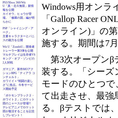
PS3/Xbox 360/Wii
Windows用オ
U「真・北斗無双」新情
報を公開
カイオウ、ヒョウが登
「Gallop Racer
場。「修羅の国」編が明
らかに
オンライン)」の第
PSP「シャイニング・ア
ーク」
主要キャラクターとパニ
施する。期間は7月
スの能力を公開
Wii U「ZombiU」開発者
トレーラー第3弾を公開
マルチプレイは生存者VS
第3次オープンβ
キング・オブ・ゾンビの
2人対戦
装する。「シーズ
ガマニア、新作MOアク
ションRPG「ティアラ コ
ンチェルト」
モードのひとつで
カワイイ＋“戦闘の楽し
さ”に焦点。今冬サービ
ス開始予定
て出走させ、最強
「ポケモンブラック２・
ホワイト２」にロケット
団のニャースが登場!!
る。βテストでは
テレビアニメでロケット
団が復活することを記念
しプレゼント！