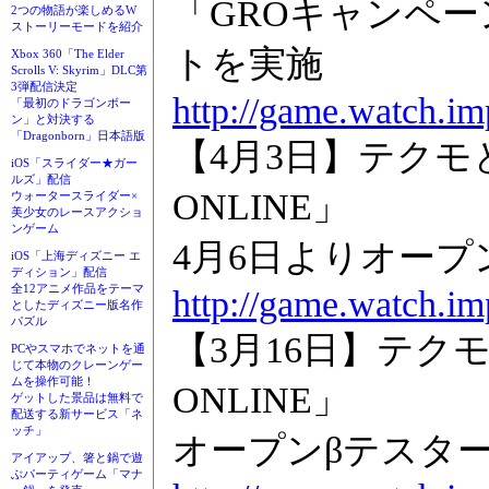
「GROキャンペ
2つの物語が楽しめるW
ストーリーモードを紹介
トを実施
Xbox 360「The Elder
Scrolls V: Skyrim」DLC第
3弾配信決定
http://game.watch.im
「最初のドラゴンボー
ン」と対決する
「Dragonborn」日本語版
【4月3日】テクモとSe
iOS「スライダー★ガー
ルズ」配信
ONLINE」
ウォータースライダー×
美少女のレースアクショ
ンゲーム
4月6日よりオープ
iOS「上海ディズニー エ
ディション」配信
全12アニメ作品をテーマ
http://game.watch.im
としたディズニー版名作
パズル
【3月16日】テクモとSe
PCやスマホでネットを通
じて本物のクレーンゲー
ムを操作可能！
ONLINE」
ゲットした景品は無料で
配送する新サービス「ネ
ッチ」
オープンβテスタ
アイアップ、箸と鍋で遊
ぶパーティゲーム「マナ