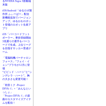
るNVIDIA Tegra 3搭載端
末版
iOS/Android「ゆるロボ製
作所 ふぃーばー」配信
新機能追加でバージョン
アップ。ゆるかわロボッ
ト登場のロボット生産ア
プリ
iOS「バーコードフット
ボーラー」事前登録開始
3兆通りの選手をバーコ
ードで生成。上位リーグ
を目指すサッカー育成ゲ
ーム
「電脳戦機バーチャロン
フォース」“フェイ・イ
ェン”プラモが12月に登
場
“ビビッド・ハート”と“シ
ンデレラ・ハート”。胸
の大きさも変更可能！
「初音ミク -Project
DIVA- f」×「みんなとい
っしょ」
「Project DIVA- f」の楽
曲やカスタマイズアイテ
ムを配信！