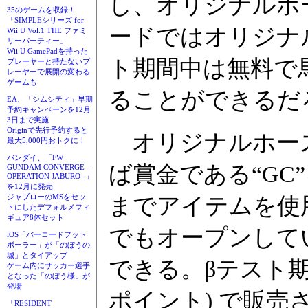
し、オリジナルホ
35のゲームを収録！
「SIMPLEシリーズ for
ードではオリジナ
Wii U Vol.1 THE ファミ
リーパーティー」
Wii U GamePadを持った
ト期間中は無料で
プレーヤーと持たないプ
レーヤーで展開の変わる
ゲームも
ることができるだ
EA、「シムシティ」早期
予約キャンペーンを12月
3日まで実施
Originで先行予約すると
オリジナルホース
最大5,000円おトクに！
バンダイ、「FW
ば賞金である“GC
GUNDAM CONVERGE -
OPERATION JABURO -」
を12月に発売
までアイテムを使
ジャブローのMSをセッ
トにしたデフォルメフィ
ギュア8体セット
でもオープンしていた
iOS「バーコードフット
ボーラー」が「のぼうの
城」とタイアップ
できる。βテスト期間
ゲーム内にサッカー選手
となった「のぼう様」が
登場
ポイント) で販売
「RESIDENT