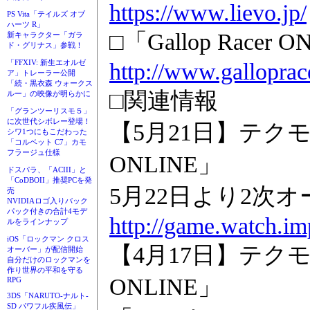
https://www.lievo.jp/
PS Vita「テイルズ オブ
ハーツ R」
□「Gallop Race
新キャラクター「ガラ
ド・グリナス」参戦！
http://www.galloprace
「FFXIV: 新生エオルゼ
ア」トレーラー公開
「続・黒衣森 ウォークス
□関連情報
ルー」の映像が明らかに
「グランツーリスモ５」
に次世代シボレー登場！
【5月21日】テクモとSe
シワ1つにもこだわった
「コルベット C7」カモ
フラージュ仕様
ONLINE」
ドスパラ、「ACIII」と
「CoDBOII」推奨PCを発
5月22日より2次
売
NVIDIAロゴ入りバック
パック付きの合計4モデ
http://game.watch.im
ルをラインナップ
iOS「ロックマン クロス
【4月17日】テクモとSe
オーバー」が配信開始
自分だけのロックマンを
作り世界の平和を守る
ONLINE」
RPG
3DS「NARUTO-ナルト-
SD パワフル疾風伝」