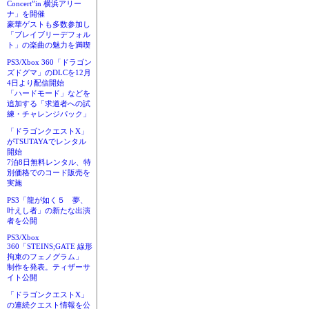
Concert”in 横浜アリー
ナ」を開催
豪華ゲストも多数参加し
「ブレイブリーデフォル
ト」の楽曲の魅力を満喫
PS3/Xbox 360「ドラゴン
ズドグマ」のDLCを12月
4日より配信開始
「ハードモード」などを
追加する「求道者への試
練・チャレンジパック」
「ドラゴンクエストX」
がTSUTAYAでレンタル
開始
7泊8日無料レンタル、特
別価格でのコード販売を
実施
PS3「龍が如く５ 夢、
叶えし者」の新たな出演
者を公開
PS3/Xbox
360「STEINS;GATE 線形
拘束のフェノグラム」
制作を発表。ティザーサ
イト公開
「ドラゴンクエストX」
の連続クエスト情報を公