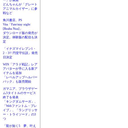
ー」が展開
どんちゃんが「グレート
アニマルカイザー」に参
戦など
角川書店、PS
Vita「Fate/stay night
[Realta Nua]」
ダウンロード版の発売が
決定。体験版の配信も決
定
「イナズマイレブン1・
2・3!! 円堂守伝説」発売
日決定
WIN「アラド戦記」レア
アバターが手に入る新ア
イテムを追加
「レベルアップヘルパー
パック」も販売開始
ガマニア、ブラウザゲー
ム3タイトルのサービス
終了を発表
「キングダムサーガ」、
「Webファントム・ブレ
イブ」、「ラングリッサ
ー・トライソード」の3
つ
「龍が如く5 夢、叶え