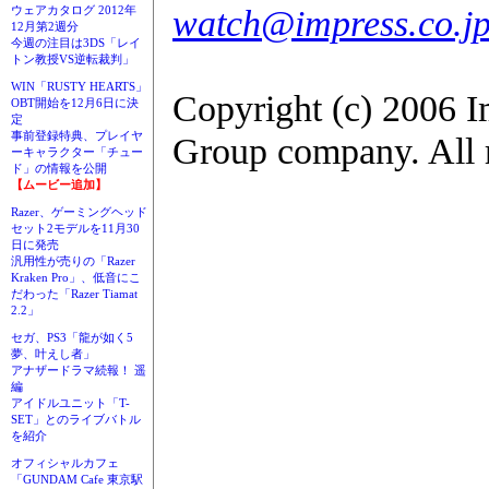
watch@impress.co.j
ウェアカタログ 2012年
12月第2週分
今週の注目は3DS「レイ
トン教授VS逆転裁判」
WIN「RUSTY HEARTS」
Copyright (c) 2006 I
OBT開始を12月6日に決
定
事前登録特典、プレイヤ
Group company. All r
ーキャラクター「チュー
ド」の情報を公開
【ムービー追加】
Razer、ゲーミングヘッド
セット2モデルを11月30
日に発売
汎用性が売りの「Razer
Kraken Pro」、低音にこ
だわった「Razer Tiamat
2.2」
セガ、PS3「龍が如く5
夢、叶えし者」
アナザードラマ続報！ 遥
編
アイドルユニット「T-
SET」とのライブバトル
を紹介
オフィシャルカフェ
「GUNDAM Cafe 東京駅