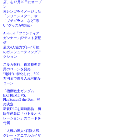
店」を12月20日にオープ
ン
赤レンガをイメージした
「シリコンスター」や
「プチグラス」など“赤
い”グッズが勢揃い
Android「フロンティア
ガンナー」β2テスト版配
信
最大4人協力プレイ可能
のガンシューティングア
クション
スルガ銀行、鉄道模型専
用のローンを発売
“趣味”に特化した、500
万円まで借り入れ可能な
ローン
「機動戦士ガンダム
EXTREME VS.
PlayStation3 the Best」発
売決定
新規DLCを同時配信、初
回生産版に「バトルオペ
レーション」のコードを
付属
「太鼓の達人×百獣大戦
グレートアニマルカイザ