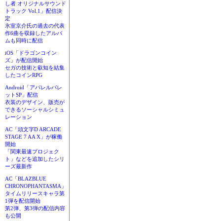
し者 オリジナルサウンド
トラック Vol.1」配信決
定
氷室京介氏の過去の代表
作6曲を収録したアルバ
ムも同時に配信
iOS「ドラゴンコイン
ズ」が配信開始
セガの技術と叡知を結集
したコインRPG
Android「アパレルパレ
ットSP」配信
衣装のデザイン、販売が
できるソーシャルシミュ
レーション
AC「頭文字D ARCADE
STAGE 7 AA X」が稼働
開始
「関東最速プロジェク
ト」などを追加したシリ
ーズ最新作
AC「BLAZBLUE
CHRONOPHANTASMA」
タイムリリースキャラ第
1弾を配信開始
第2弾、第3弾の配信内容
も公開