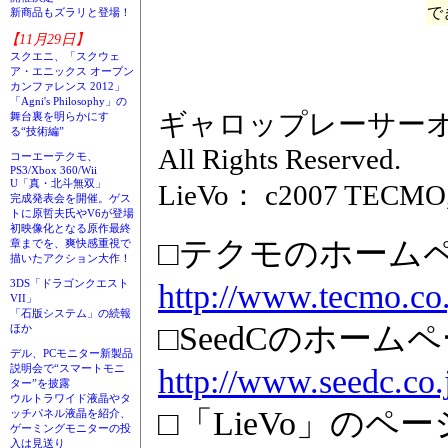
で
新商品もズラリと登場！
【11月29日】
スクエニ、「スクウェ
ア・エニックス オープン
カンファレンス 2012」
「Agni's Philosophy」の
ギャロップレーサーオンライン：
舞台裏を明らかにす
る“技術編”
All Rights Reserved.
コーエーテクモ、
PS3/Xbox 360/Wii
U「真・北斗無双」
LieVo： c2007 TECMO,LTD
完成発表会を開催。ゲス
トに原哲夫氏やV6が登場
初映像化となる原作最終
□テクモのホーム
章までを、爽快感重視で
描いたアクション大作！
http://www.tecmo.co.
3DS「ドラゴンクエスト
VII」
「石版システム」の続報
□SeedCのホーム
ほか
デル、PCモニター新製品
http://www.seedc.co.
説明会で“スマートモニ
ター”を披露
ウルトラワイド液晶やタ
□「LieVo」のペー
ッチパネル液晶を紹介、
ゲーミングモニターの投
入は見送り