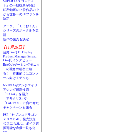
SUPER FAN コンテス
ト」の一般投票が開始
60秒動画の上位作品の中
から世界一のFFファンを
決定！
アーク、「くにおくん」
シリーズのポータルを更
新
新作の発売も決定
【11月26日】
台湾BenQ IT Display
Product Manager Scread
Liao氏インタビュー
BenQのゲーミングモニタ
ーの強さの秘密に迫
る！ 将来的にはコンソ
ール向けモデルも
NVIDIAがアンチエイリ
アシング最新技術
「TXAA」を紹介
「アサクリ3」や
「CoD:BO2」に合わせた
キャンペーンも発表
PSP「セブンスドラゴン
２０２０-II」発売決定
40名にも及ぶ、ボイス選
択可能な声優一覧も公