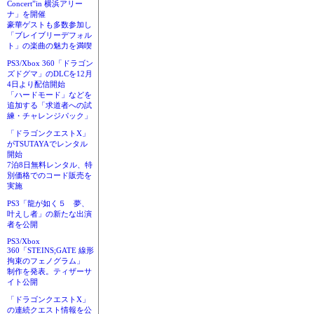
Concert”in 横浜アリー
ナ」を開催
豪華ゲストも多数参加し
「ブレイブリーデフォル
ト」の楽曲の魅力を満喫
PS3/Xbox 360「ドラゴン
ズドグマ」のDLCを12月
4日より配信開始
「ハードモード」などを
追加する「求道者への試
練・チャレンジパック」
「ドラゴンクエストX」
がTSUTAYAでレンタル
開始
7泊8日無料レンタル、特
別価格でのコード販売を
実施
PS3「龍が如く５ 夢、
叶えし者」の新たな出演
者を公開
PS3/Xbox
360「STEINS;GATE 線形
拘束のフェノグラム」
制作を発表。ティザーサ
イト公開
「ドラゴンクエストX」
の連続クエスト情報を公