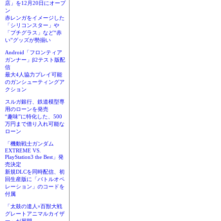
店」を12月20日にオープ
ン
赤レンガをイメージした
「シリコンスター」や
「プチグラス」など“赤
い”グッズが勢揃い
Android「フロンティア
ガンナー」β2テスト版配
信
最大4人協力プレイ可能
のガンシューティングア
クション
スルガ銀行、鉄道模型専
用のローンを発売
“趣味”に特化した、500
万円まで借り入れ可能な
ローン
「機動戦士ガンダム
EXTREME VS.
PlayStation3 the Best」発
売決定
新規DLCを同時配信、初
回生産版に「バトルオペ
レーション」のコードを
付属
「太鼓の達人×百獣大戦
グレートアニマルカイザ