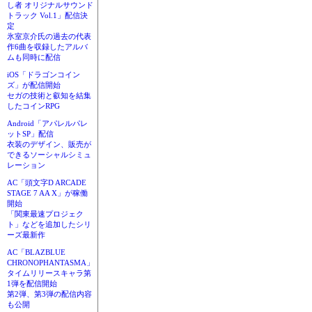
し者 オリジナルサウンド
トラック Vol.1」配信決
定
氷室京介氏の過去の代表
作6曲を収録したアルバ
ムも同時に配信
iOS「ドラゴンコイン
ズ」が配信開始
セガの技術と叡知を結集
したコインRPG
Android「アパレルパレ
ットSP」配信
衣装のデザイン、販売が
できるソーシャルシミュ
レーション
AC「頭文字D ARCADE
STAGE 7 AA X」が稼働
開始
「関東最速プロジェク
ト」などを追加したシリ
ーズ最新作
AC「BLAZBLUE
CHRONOPHANTASMA」
タイムリリースキャラ第
1弾を配信開始
第2弾、第3弾の配信内容
も公開