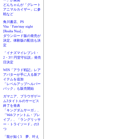
ー」が展開
どんちゃんが「グレート
アニマルカイザー」に参
戦など
角川書店、PS
Vita「Fate/stay night
[Realta Nua]」
ダウンロード版の発売が
決定。体験版の配信も決
定
「イナズマイレブン1・
2・3!! 円堂守伝説」発売
日決定
WIN「アラド戦記」レア
アバターが手に入る新ア
イテムを追加
「レベルアップヘルパー
パック」も販売開始
ガマニア、ブラウザゲー
ム3タイトルのサービス
終了を発表
「キングダムサーガ」、
「Webファントム・ブレ
イブ」、「ラングリッサ
ー・トライソード」の3
つ
「龍が如く5 夢、叶え