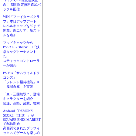
コイン3,000億枚達成記
念！ 期間限定無料追加パ
ックを配信
WIN「ファイターズクラ
ブ」本日アップデート
レベルキャップを30まで
開放。新エリア、新スキ
ルを追加
マッドキャッツから
PS3/Xbox 360/Wii U「鉄
拳タッグトーナメント
2」
スティックコントローラ
ーが発売
PS Vita「サムライ＆ドラ
ゴンズ」
「フレンド招待機能」＆
「魔獣倉庫」を実装
「真・三國無双７」登場
キャラクターを紹介
陸遜、孫堅、呂蒙、魯粛
Android「DEMONS'
SCORE（THD）」が
SQUARE ENIX MARKET
で配信開始
高画質化されたグラフィ
ックスでゲームを楽しめ