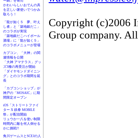
ー鍋」を発売
かわいらしいおでんの具
を正しい箸使いでつかみ
取ろう！
Copyright (c)2006 
「龍が如く５ 夢、叶え
し者」と「築地銀だこ」
Group company. All 
のコラボが実現
「築地銀だこハイボール
酒場」に「龍が如く５」
のコラボメニューが登場
カプコン、「大神」の関
連情報を公開
「大神 アマテラス」グッ
ズ3種の再受注が開始
「ダイヤモンドダイニン
グ」とのコラボ期間を延
長
「カプコンショップ」が
神戸の「MOSAIC」に期
間限定オープン
iOS「ストリートファイ
ター X 鉄拳 MOBILE
祭」が配信開始
リュウか一八を使い制限
時間内に敵を何人倒せる
かに挑戦!!
角川ゲームスとSCEJの人