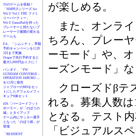
が楽しめる。
35のゲームを収録！
「SIMPLEシリーズ for
Wii U Vol.1 THE ファミ
リーパーティー」
また、オンライ
Wii U GamePadを持った
プレーヤーと持たないプ
レーヤーで展開の変わる
ちろん、プレーヤ
ゲームも
EA、「シムシティ」早期
予約キャンペーンを12月
ーモード」や、オ
3日まで実施
Originで先行予約すると
最大5,000円おトクに！
ーズンモード」な
バンダイ、「FW
GUNDAM CONVERGE -
OPERATION JABURO -」
を12月に発売
クローズドβテ
ジャブローのMSをセッ
トにしたデフォルメフィ
ギュア8体セット
れる。募集人数は1
iOS「バーコードフット
ボーラー」が「のぼうの
となる。テスト内
城」とタイアップ
ゲーム内にサッカー選手
となった「のぼう様」が
登場
「ビジュアルスペ
「RESIDENT