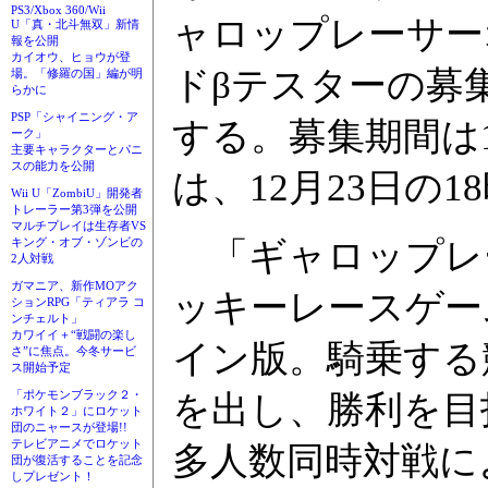
PS3/Xbox 360/Wii
ャロップレーサー
U「真・北斗無双」新情
報を公開
カイオウ、ヒョウが登
ドβテスターの募集
場。「修羅の国」編が明
らかに
PSP「シャイニング・ア
する。募集期間は1
ーク」
主要キャラクターとパニ
スの能力を公開
は、12月23日の1
Wii U「ZombiU」開発者
トレーラー第3弾を公開
マルチプレイは生存者VS
「ギャロップレ
キング・オブ・ゾンビの
2人対戦
ガマニア、新作MOアク
ッキーレースゲー
ションRPG「ティアラ コ
ンチェルト」
カワイイ＋“戦闘の楽し
イン版。騎乗する
さ”に焦点。今冬サービ
ス開始予定
「ポケモンブラック２・
を出し、勝利を目
ホワイト２」にロケット
団のニャースが登場!!
テレビアニメでロケット
多人数同時対戦に
団が復活することを記念
しプレゼント！