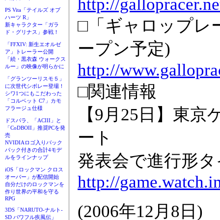
http://gallopracer.ne
PS Vita「テイルズ オブ
ハーツ R」
□「ギャロップレー
新キャラクター「ガラ
ド・グリナス」参戦！
ープン予定)
「FFXIV: 新生エオルゼ
ア」トレーラー公開
「続・黒衣森 ウォークス
http://www.galloprac
ルー」の映像が明らかに
「グランツーリスモ５」
□関連情報
に次世代シボレー登場！
シワ1つにもこだわった
「コルベット C7」カモ
【9月25日】東京
フラージュ仕様
ドスパラ、「ACIII」と
「CoDBOII」推奨PCを発
ート
売
NVIDIAロゴ入りバック
パック付きの合計4モデ
発表会で進行形タ
ルをラインナップ
iOS「ロックマン クロス
http://game.watch.
オーバー」が配信開始
自分だけのロックマンを
作り世界の平和を守る
RPG
(2006年12月8日)
3DS「NARUTO-ナルト-
SD パワフル疾風伝」