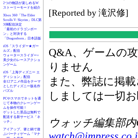
2つの物語が楽しめるW
ストーリーモードを紹介
[Reported by 滝沢修]
Xbox 360「The Elder
Scrolls V: Skyrim」DLC第
3弾配信決定
「最初のドラゴンボー
ン」と対決する
「Dragonborn」日本語版
iOS「スライダー★ガー
Q&A、ゲームの
ルズ」配信
ウォータースライダー×
美少女のレースアクショ
りません
ンゲーム
iOS「上海ディズニー エ
ディション」配信
また、弊誌に掲載
全12アニメ作品をテーマ
としたディズニー版名作
パズル
しましては一切お
PCやスマホでネットを通
じて本物のクレーンゲー
ムを操作可能！
ゲットした景品は無料で
配送する新サービス「ネ
ウォッチ編集部内GA
ッチ」
アイアップ、箸と鍋で遊
watch@impress.co.
ぶパーティゲーム「マナ