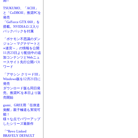
開!!
TSUKUMO、「ACIII」
と「CoDBOII」推奨PCを
発売
「GeForce GTX 660」を
搭載。NVIDIAロゴ入り
バックパックを付属
「ポケモン不思議のダン
ジョン～マグナゲートと
∞迷宮～」の情報を公開
11月23日より配信中の追
加コンテンツとWebニュ
ースサイト先行公開パス
ワード
「アサシン クリードIII」
Windows版を12月21日に
発売
ダウンロード版も同日発
売。推奨PCを本日より販
売開始
gumi、GREE用「任侠道
覚醒」親子極道も実現可
能！
様々な点でパワーアップ
したシリーズ最新作
「“Revo Linked
BRAVELY DEFAULT