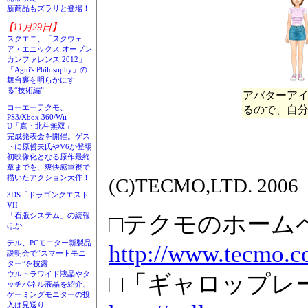
新商品もズラリと登場！
【11月29日】
スクエニ、「スクウェ
ア・エニックス オープン
カンファレンス 2012」
「Agni's Philosophy」の
舞台裏を明らかにす
る“技術編”
アバターア
コーエーテクモ、
るので、自
PS3/Xbox 360/Wii
U「真・北斗無双」
完成発表会を開催。ゲス
トに原哲夫氏やV6が登場
初映像化となる原作最終
章までを、爽快感重視で
描いたアクション大作！
(C)TECMO,LTD. 2006
3DS「ドラゴンクエスト
VII」
□テクモのホーム
「石版システム」の続報
ほか
デル、PCモニター新製品
http://www.tecmo.co
説明会で“スマートモニ
ター”を披露
ウルトラワイド液晶やタ
□「ギャロップレ
ッチパネル液晶を紹介、
ゲーミングモニターの投
入は見送り