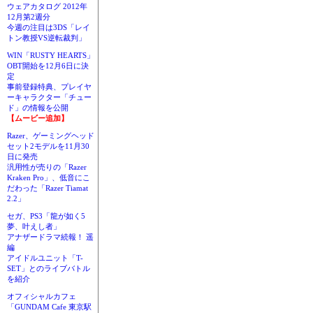
ウェアカタログ 2012年
12月第2週分
今週の注目は3DS「レイ
トン教授VS逆転裁判」
WIN「RUSTY HEARTS」
OBT開始を12月6日に決
定
事前登録特典、プレイヤ
ーキャラクター「チュー
ド」の情報を公開
【ムービー追加】
Razer、ゲーミングヘッド
セット2モデルを11月30
日に発売
汎用性が売りの「Razer
Kraken Pro」、低音にこ
だわった「Razer Tiamat
2.2」
セガ、PS3「龍が如く5
夢、叶えし者」
アナザードラマ続報！ 遥
編
アイドルユニット「T-
SET」とのライブバトル
を紹介
オフィシャルカフェ
「GUNDAM Cafe 東京駅