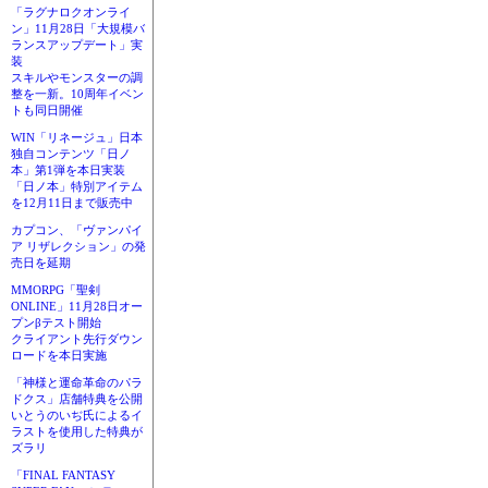
「ラグナロクオンライ
ン」11月28日「大規模バ
ランスアップデート」実
装
スキルやモンスターの調
整を一新。10周年イベン
トも同日開催
WIN「リネージュ」日本
独自コンテンツ「日ノ
本」第1弾を本日実装
「日ノ本」特別アイテム
を12月11日まで販売中
カプコン、「ヴァンパイ
ア リザレクション」の発
売日を延期
MMORPG「聖剣
ONLINE」11月28日オー
プンβテスト開始
クライアント先行ダウン
ロードを本日実施
「神様と運命革命のパラ
ドクス」店舗特典を公開
いとうのいぢ氏によるイ
ラストを使用した特典が
ズラリ
「FINAL FANTASY