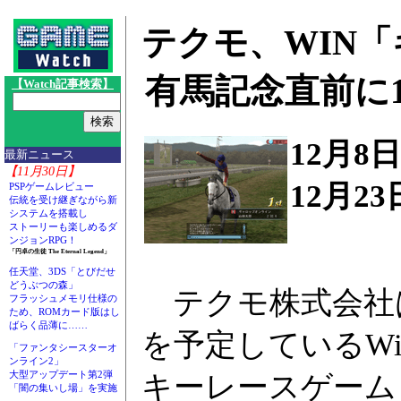
テクモ、WIN
有馬記念直前に
【Watch記事検索】
12月8
最新ニュース
【11月30日】
12月2
PSPゲームレビュー
伝統を受け継ぎながら新
システムを搭載し
ストーリーも楽しめるダ
ンジョンRPG！
「円卓の生徒 The Eternal Legend」
任天堂、3DS「とびだせ
どうぶつの森」
テクモ株式会社
フラッシュメモリ仕様の
ため、ROMカード版はし
ばらく品薄に……
を予定しているWi
「ファンタシースターオ
ンライン2」
大型アップデート第2弾
キーレースゲーム「Gal
「闇の集いし場」を実施