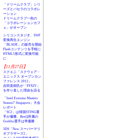
「ドリームクラブ」シリ
ーズとパセラのコラボレ
ーション
ドリームクラブ一色の
「コラボレーションカフ
ェ」がオープン
シリコンスタジオ、SWF
変換再生エンジン
「BLADE」の販売を開始
Flashコンテンツを手軽に
HTML5形式に変換可能
に
【11月27日】
スクエニ「スクウェア・
エニックス オープンカン
ファレンス 2012」
吉田直樹氏が「FFXIV」
を作り直した理由を語る
「Intel Extreme Masters
Season7 Singapore」大会
レポート
「SC2」は韓国STING選
手が優勝、BenQ所属の
Grubby選手は準優勝
3DS「New スーパーマリ
オブラザーズ2」