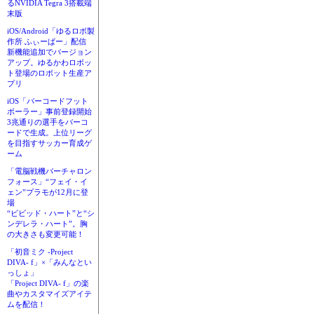
るNVIDIA Tegra 3搭載端
末版
iOS/Android「ゆるロボ製
作所 ふぃーばー」配信
新機能追加でバージョン
アップ。ゆるかわロボッ
ト登場のロボット生産ア
プリ
iOS「バーコードフット
ボーラー」事前登録開始
3兆通りの選手をバーコ
ードで生成。上位リーグ
を目指すサッカー育成ゲ
ーム
「電脳戦機バーチャロン
フォース」“フェイ・イ
ェン”プラモが12月に登
場
“ビビッド・ハート”と“シ
ンデレラ・ハート”。胸
の大きさも変更可能！
「初音ミク -Project
DIVA- f」×「みんなとい
っしょ」
「Project DIVA- f」の楽
曲やカスタマイズアイテ
ムを配信！