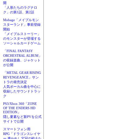
開
「人形たちのラグナロ
ク」の第1話、第2話
Mobage「メイプルモン
スターランド」事前登録
開始
「メイプルストーリー」
のモンスターが登場する
ソーシャルカードゲーム
「FINAL FANTASY
ORCHESTRAL ALBUM」
の収録楽曲、ジャケット
が公開
「METAL GEAR RISING
REVENGEANCE」サン
トラの発売決定
人気ボーカル曲を中心に
収録したサウンドトラッ
ク
PS3/Xbox 360「ZONE
OF THE ENDERS HD
EDITION」
隠し要素など新PVを公式
サイトで公開
スマートフォン用
RPG「ドラゴンスレイヤ
ー 導かれし宝冠の戦士た