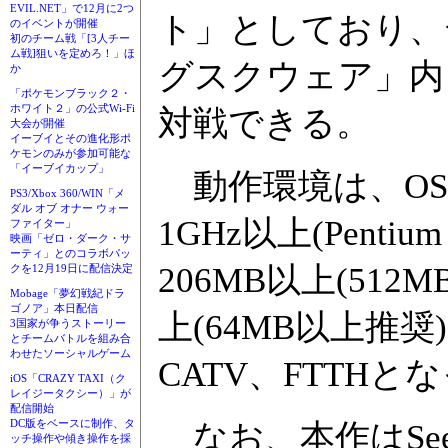
EVIL.NET」で12月に2つ
ト」としており、
のイベントが開催
初のチーム戦「[3人チー
ム戦]狙いを定めろ！」ほ
グスクウェア」内
か
「ポケモンブラック２・
ホワイト２」の公式Wi-Fi
対戦できる。
大会が開催
イーブイとその進化形ポ
ケモンのみが参加可能な
「イーブイカップ」
動作環境は、OSがWin
PS3/Xbox 360/WIN「メ
ダル オブ オナー ウォー
1GHz以上(Pent
ファイター」
映画「ゼロ・ダーク・サ
ーティ」とのコラボパッ
206MB以上(51
クを12月19日に配信決定
Mobage「夢幻戦紀ドラ
ゴノア」本日配信
上(64MB以上推
3国家が争うストーリー
とチームバトルを組み合
わせたソーシャルゲーム
CATV、FTTHと
iOS「CRAZY TAXI（ク
レイジータクシー）」が
配信開始
DC版をベースに制作、タ
なお、本作はSe
ッチ操作や傾き操作を採