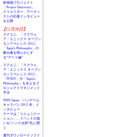
材発掘プロジェクト
「Project Discovery」
クリエイター、アーティ
ストの応援インタビュー
を公開
【11月28日】
スクエニ、「スクウェ
ア・エニックス オープン
カンファレンス 2012」
「Agni's Philosophy」の
舞台裏を明らかにす
る“アート編”
スクエニ、「スクウェ
ア・エニックス オープン
カンファレンス 2012」
「FFXIV」や「Agni's
Philosophy」を支えるプ
ロジェクトマネジメント
手法
NHN Japan「ハンゲーム
キャラバン 2012 冬」イ
ンタビュー
テーマは「コミュニケー
ション」。イベントの狙
いを“ハンゲ太郎”氏に聞
く
週刊ダウンロードソフト