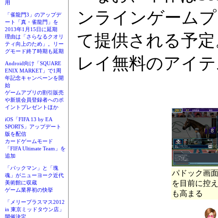
用
ンラインゲームプラ
「雀龍門3」のアップデ
ート「真・雀龍門」を
2013年1月15日に延期
て提供される予定
理由は「さらなるクオリ
ティ向上のため」。リー
グモード終了時期も延期
レイ無料のアイテ
Android向け「SQUARE
ENIX MARKET」で1周
年記念キャンペーンを開
始
ゲームアプリの割引販売
や新規会員登録者へのポ
イントプレゼントほか
iOS「FIFA 13 by EA
SPORTS」アップデート
版を配信
カードゲームモード
「FIFA Ultimate Team」を
追加
「パックマン」と「塊
パドック画
魂」がニューヨーク近代
を目前に控
美術館に収蔵
ゲーム業界初の快挙
も高まる
「メリープラスマス2012
in 東京ミッドタウン店」
開催決定