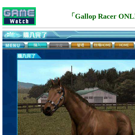
「Gallop Racer ON