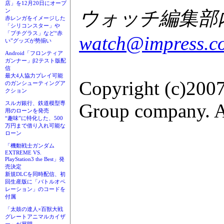
店」を12月20日にオープ
ウォッチ編集部内G
ン
赤レンガをイメージした
「シリコンスター」や
「プチグラス」など“赤
watch@impress.co
い”グッズが勢揃い
Android「フロンティア
ガンナー」β2テスト版配
信
最大4人協力プレイ可能
Copyright (c)2007
のガンシューティングア
クション
Group company. Al
スルガ銀行、鉄道模型専
用のローンを発売
“趣味”に特化した、500
万円まで借り入れ可能な
ローン
「機動戦士ガンダム
EXTREME VS.
PlayStation3 the Best」発
売決定
新規DLCを同時配信、初
回生産版に「バトルオペ
レーション」のコードを
付属
「太鼓の達人×百獣大戦
グレートアニマルカイザ