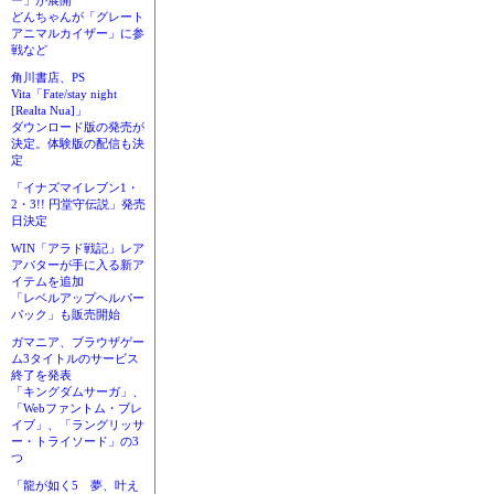
ー」が展開
どんちゃんが「グレート
アニマルカイザー」に参
戦など
角川書店、PS
Vita「Fate/stay night
[Realta Nua]」
ダウンロード版の発売が
決定。体験版の配信も決
定
「イナズマイレブン1・
2・3!! 円堂守伝説」発売
日決定
WIN「アラド戦記」レア
アバターが手に入る新ア
イテムを追加
「レベルアップヘルパー
パック」も販売開始
ガマニア、ブラウザゲー
ム3タイトルのサービス
終了を発表
「キングダムサーガ」、
「Webファントム・ブレ
イブ」、「ラングリッサ
ー・トライソード」の3
つ
「龍が如く5 夢、叶え