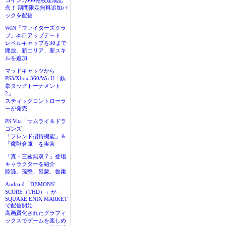
コイン3,000億枚達成記
念！ 期間限定無料追加パ
ックを配信
WIN「ファイターズクラ
ブ」本日アップデート
レベルキャップを30まで
開放。新エリア、新スキ
ルを追加
マッドキャッツから
PS3/Xbox 360/Wii U「鉄
拳タッグトーナメント
2」
スティックコントローラ
ーが発売
PS Vita「サムライ＆ドラ
ゴンズ」
「フレンド招待機能」＆
「魔獣倉庫」を実装
「真・三國無双７」登場
キャラクターを紹介
陸遜、孫堅、呂蒙、魯粛
Android「DEMONS'
SCORE（THD）」が
SQUARE ENIX MARKET
で配信開始
高画質化されたグラフィ
ックスでゲームを楽しめ