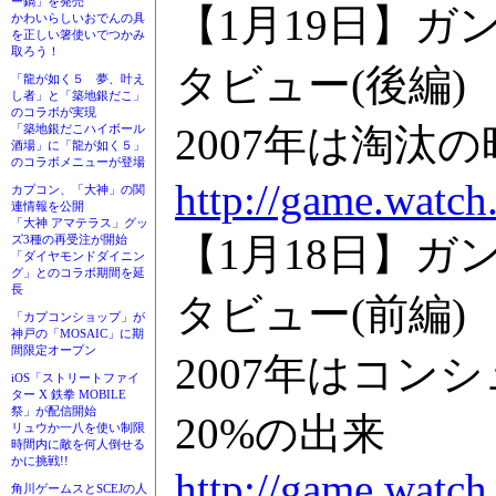
ー鍋」を発売
【1月19日】
かわいらしいおでんの具
を正しい箸使いでつかみ
取ろう！
タビュー(後編)
「龍が如く５ 夢、叶え
し者」と「築地銀だこ」
のコラボが実現
2007年は淘
「築地銀だこハイボール
酒場」に「龍が如く５」
のコラボメニューが登場
http://game.watc
カプコン、「大神」の関
連情報を公開
「大神 アマテラス」グッ
【1月18日】
ズ3種の再受注が開始
「ダイヤモンドダイニン
グ」とのコラボ期間を延
長
タビュー(前編)
「カプコンショップ」が
神戸の「MOSAIC」に期
間限定オープン
2007年はコ
iOS「ストリートファイ
ター X 鉄拳 MOBILE
祭」が配信開始
20%の出来
リュウか一八を使い制限
時間内に敵を何人倒せる
かに挑戦!!
http://game.watc
角川ゲームスとSCEJの人