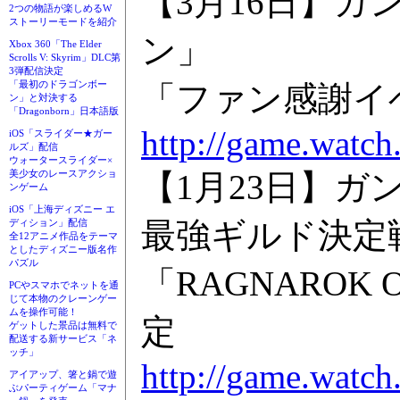
【3月16日】ガ
2つの物語が楽しめるW
ストーリーモードを紹介
ン」
Xbox 360「The Elder
Scrolls V: Skyrim」DLC第
3弾配信決定
「最初のドラゴンボー
「ファン感謝イベ
ン」と対決する
「Dragonborn」日本語版
http://game.watch
iOS「スライダー★ガー
ルズ」配信
ウォータースライダー×
【1月23日】
美少女のレースアクショ
ンゲーム
iOS「上海ディズニー エ
最強ギルド決定
ディション」配信
全12アニメ作品をテーマ
としたディズニー版名作
パズル
「RAGNAROK ON
PCやスマホでネットを通
じて本物のクレーンゲー
ムを操作可能！
定
ゲットした景品は無料で
配送する新サービス「ネ
ッチ」
http://game.watch
アイアップ、箸と鍋で遊
ぶパーティゲーム「マナ