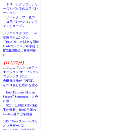
「ドリームクラブ」シリ
ーズとパセラのコラボレ
ーション
ドリームクラブ一色の
「コラボレーションカフ
ェ」がオープン
シリコンスタジオ、SWF
変換再生エンジン
「BLADE」の販売を開始
Flashコンテンツを手軽に
HTML5形式に変換可能
に
【11月27日】
スクエニ「スクウェア・
エニックス オープンカン
ファレンス 2012」
吉田直樹氏が「FFXIV」
を作り直した理由を語る
「Intel Extreme Masters
Season7 Singapore」大会
レポート
「SC2」は韓国STING選
手が優勝、BenQ所属の
Grubby選手は準優勝
3DS「New スーパーマリ
オブラザーズ2」