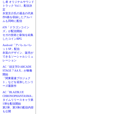
し者 オリジナルサウンド
トラック Vol.1」配信決
定
氷室京介氏の過去の代表
作6曲を収録したアルバ
ムも同時に配信
iOS「ドラゴンコイン
ズ」が配信開始
セガの技術と叡知を結集
したコインRPG
Android「アパレルパレ
ットSP」配信
衣装のデザイン、販売が
できるソーシャルシミュ
レーション
AC「頭文字D ARCADE
STAGE 7 AA X」が稼働
開始
「関東最速プロジェク
ト」などを追加したシリ
ーズ最新作
AC「BLAZBLUE
CHRONOPHANTASMA」
タイムリリースキャラ第
1弾を配信開始
第2弾、第3弾の配信内容
も公開