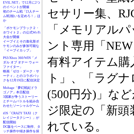
EVIL.NET」で12月に2つ
のイベントが開催
セサリー集、R
初のチーム戦「[3人チー
ム戦]狙いを定めろ！」ほ
か
「メモリアルパ
「ポケモンブラック２・
ホワイト２」の公式Wi-Fi
大会が開催
ント専用「NEW 
イーブイとその進化形ポ
ケモンのみが参加可能な
「イーブイカップ」
有料アイテム購入に使
PS3/Xbox 360/WIN「メ
ダル オブ オナー ウォー
ファイター」
映画「ゼロ・ダーク・サ
ト」、「ラグナロ
ーティ」とのコラボパッ
クを12月19日に配信決定
Mobage「夢幻戦紀ドラ
(500円分)」
ゴノア」本日配信
3国家が争うストーリー
とチームバトルを組み合
ジ限定の「新頭
わせたソーシャルゲーム
iOS「CRAZY TAXI（ク
レイジータクシー）」が
れている。
配信開始
DC版をベースに制作、タ
ッチ操作や傾き操作を採