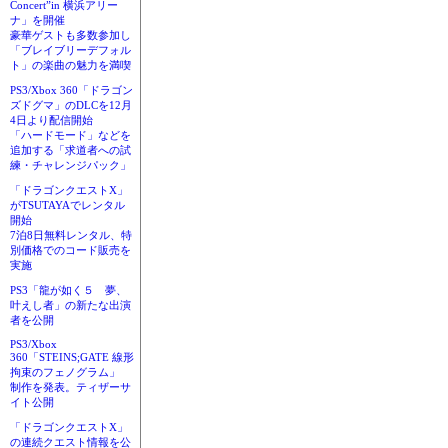
Concert”in 横浜アリー
ナ」を開催
豪華ゲストも多数参加し
「ブレイブリーデフォル
ト」の楽曲の魅力を満喫
PS3/Xbox 360「ドラゴン
ズドグマ」のDLCを12月
4日より配信開始
「ハードモード」などを
追加する「求道者への試
練・チャレンジパック」
「ドラゴンクエストX」
がTSUTAYAでレンタル
開始
7泊8日無料レンタル、特
別価格でのコード販売を
実施
PS3「龍が如く５ 夢、
叶えし者」の新たな出演
者を公開
PS3/Xbox
360「STEINS;GATE 線形
拘束のフェノグラム」
制作を発表。ティザーサ
イト公開
「ドラゴンクエストX」
の連続クエスト情報を公