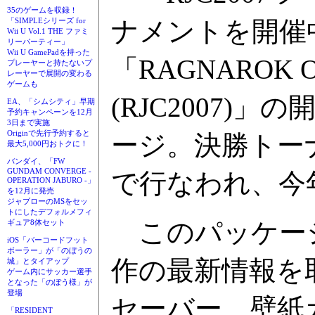
35のゲームを収録！
ナメントを開催
「SIMPLEシリーズ for
Wii U Vol.1 THE ファミ
リーパーティー」
Wii U GamePadを持った
「RAGNAROK ONL
プレーヤーと持たないプ
レーヤーで展開の変わる
ゲームも
(RJC2007
EA、「シムシティ」早期
予約キャンペーンを12月
3日まで実施
Originで先行予約すると
ージ。決勝トー
最大5,000円おトクに！
バンダイ、「FW
GUNDAM CONVERGE -
で行なわれ、今
OPERATION JABURO -」
を12月に発売
ジャブローのMSをセッ
トにしたデフォルメフィ
このパッケー
ギュア8体セット
iOS「バーコードフット
ボーラー」が「のぼうの
作の最新情報を
城」とタイアップ
ゲーム内にサッカー選手
となった「のぼう様」が
登場
セーバー、壁紙
「RESIDENT