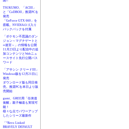
開!!
TSUKUMO、「ACIII」
と「CoDBOII」推奨PCを
発売
「GeForce GTX 660」を
搭載。NVIDIAロゴ入り
バックパックを付属
「ポケモン不思議のダン
ジョン～マグナゲートと
∞迷宮～」の情報を公開
11月23日より配信中の追
加コンテンツとWebニュ
ースサイト先行公開パス
ワード
「アサシン クリードIII」
Windows版を12月21日に
発売
ダウンロード版も同日発
売。推奨PCを本日より販
売開始
gumi、GREE用「任侠道
覚醒」親子極道も実現可
能！
様々な点でパワーアップ
したシリーズ最新作
「“Revo Linked
BRAVELY DEFAULT