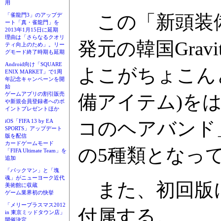
用
この「新頭装備
「雀龍門3」のアップデ
ート「真・雀龍門」を
2013年1月15日に延期
理由は「さらなるクオリ
発元の韓国Gra
ティ向上のため」。リー
グモード終了時期も延期
Android向け「SQUARE
よこがちょこん
ENIX MARKET」で1周
年記念キャンペーンを開
始
ゲームアプリの割引販売
備アイテム)を
や新規会員登録者へのポ
イントプレゼントほか
コのヘアバンド
iOS「FIFA 13 by EA
SPORTS」アップデート
版を配信
カードゲームモード
の5種類となっ
「FIFA Ultimate Team」を
追加
「パックマン」と「塊
魂」がニューヨーク近代
また、初回版に
美術館に収蔵
ゲーム業界初の快挙
「メリープラスマス2012
付属する。
in 東京ミッドタウン店」
開催決定