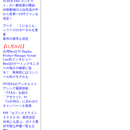
SUPER FAN コンテス
ト」の一般投票が開始
60秒動画の上位作品の中
から世界一のFFファンを
決定！
アーク、「くにおくん」
シリーズのポータルを更
新
新作の発売も決定
【11月26日】
台湾BenQ IT Display
Product Manager Scread
Liao氏インタビュー
BenQのゲーミングモニタ
ーの強さの秘密に迫
る！ 将来的にはコンソ
ール向けモデルも
NVIDIAがアンチエイリ
アシング最新技術
「TXAA」を紹介
「アサクリ3」や
「CoD:BO2」に合わせた
キャンペーンも発表
PSP「セブンスドラゴン
２０２０-II」発売決定
40名にも及ぶ、ボイス選
択可能な声優一覧も公