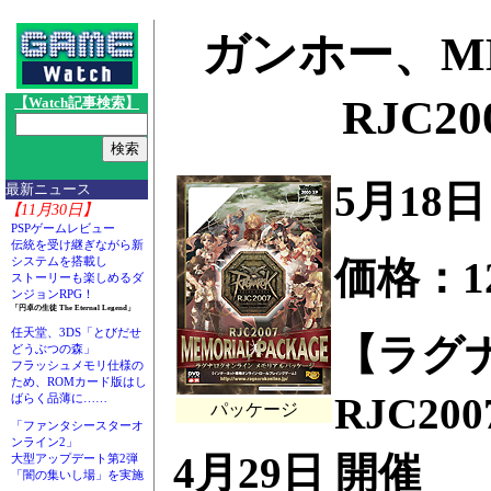
ガンホー、M
RJC
【Watch記事検索】
5月18
最新ニュース
【11月30日】
PSPゲームレビュー
伝統を受け継ぎながら新
価格：12
システムを搭載し
ストーリーも楽しめるダ
ンジョンRPG！
「円卓の生徒 The Eternal Legend」
任天堂、3DS「とびだせ
【ラグ
どうぶつの森」
フラッシュメモリ仕様の
ため、ROMカード版はし
RJC20
ばらく品薄に……
パッケージ
「ファンタシースターオ
ンライン2」
4月29日 開催
大型アップデート第2弾
「闇の集いし場」を実施