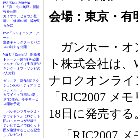
PS3/Xbox 360/Wii
U「真・北斗無双」新情
報を公開
会場：東京・有
カイオウ、ヒョウが登
場。「修羅の国」編が明
らかに
PSP「シャイニング・ア
ーク」
ガンホー・オ
主要キャラクターとパニ
スの能力を公開
Wii U「ZombiU」開発者
ト株式会社は、Wi
トレーラー第3弾を公開
マルチプレイは生存者VS
キング・オブ・ゾンビの
2人対戦
ナロクオンライ
ガマニア、新作MOアク
ションRPG「ティアラ コ
ンチェルト」
「RJC2007 
カワイイ＋“戦闘の楽し
さ”に焦点。今冬サービ
ス開始予定
18日に発売する。
「ポケモンブラック２・
ホワイト２」にロケット
団のニャースが登場!!
テレビアニメでロケット
団が復活することを記念
「RJC2007
しプレゼント！