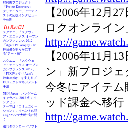
材発掘プロジェクト
「Project Discovery」
【2006年12
クリエイター、アーティ
ストの応援インタビュー
を公開
ロクオンライン
【11月28日】
スクエニ、「スクウェ
ア・エニックス オープン
http://game.watch
カンファレンス 2012」
「Agni's Philosophy」の
舞台裏を明らかにす
【2006年11
る“アート編”
スクエニ、「スクウェ
ア・エニックス オープン
ン」新プロジェ
カンファレンス 2012」
「FFXIV」や「Agni's
Philosophy」を支えるプ
ロジェクトマネジメント
今冬にアイテム
手法
NHN Japan「ハンゲーム
ッド課金へ移行
キャラバン 2012 冬」イ
ンタビュー
テーマは「コミュニケー
ション」。イベントの狙
http://game.watch
いを“ハンゲ太郎”氏に聞
く
週刊ダウンロードソフト