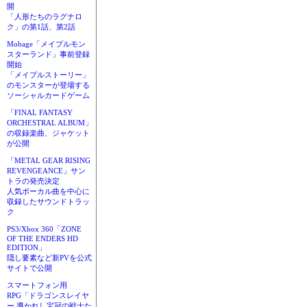
開
「人形たちのラグナロ
ク」の第1話、第2話
Mobage「メイプルモン
スターランド」事前登録
開始
「メイプルストーリー」
のモンスターが登場する
ソーシャルカードゲーム
「FINAL FANTASY
ORCHESTRAL ALBUM」
の収録楽曲、ジャケット
が公開
「METAL GEAR RISING
REVENGEANCE」サン
トラの発売決定
人気ボーカル曲を中心に
収録したサウンドトラッ
ク
PS3/Xbox 360「ZONE
OF THE ENDERS HD
EDITION」
隠し要素など新PVを公式
サイトで公開
スマートフォン用
RPG「ドラゴンスレイヤ
ー 導かれし宝冠の戦士た