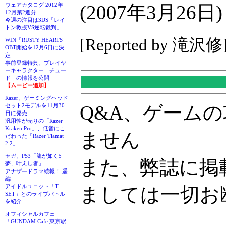
(2007年3月26日)
ウェアカタログ 2012年
12月第2週分
今週の注目は3DS「レイ
トン教授VS逆転裁判」
[Reported by 滝沢修
WIN「RUSTY HEARTS」
OBT開始を12月6日に決
定
事前登録特典、プレイヤ
ーキャラクター「チュー
ド」の情報を公開
【ムービー追加】
Razer、ゲーミングヘッド
Q&A、ゲーム
セット2モデルを11月30
日に発売
汎用性が売りの「Razer
Kraken Pro」、低音にこ
ません
だわった「Razer Tiamat
2.2」
セガ、PS3「龍が如く5
また、弊誌に掲
夢、叶えし者」
アナザードラマ続報！ 遥
編
アイドルユニット「T-
ましては一切お
SET」とのライブバトル
を紹介
オフィシャルカフェ
「GUNDAM Cafe 東京駅