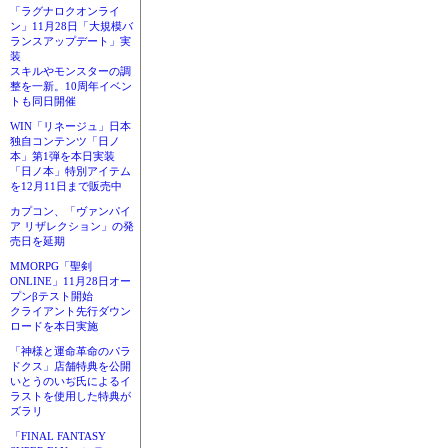
「ラグナロクオンライ
ン」11月28日「大規模バ
ランスアップデート」実
装
スキルやモンスターの調
整を一新。10周年イベン
トも同日開催
WIN「リネージュ」日本
独自コンテンツ「日ノ
本」第1弾を本日実装
「日ノ本」特別アイテム
を12月11日まで販売中
カプコン、「ヴァンパイ
ア リザレクション」の発
売日を延期
MMORPG「聖剣
ONLINE」11月28日オー
プンβテスト開始
クライアント先行ダウン
ロードを本日実施
「神様と運命革命のパラ
ドクス」店舗特典を公開
いとうのいぢ氏によるイ
ラストを使用した特典が
ズラリ
「FINAL FANTASY