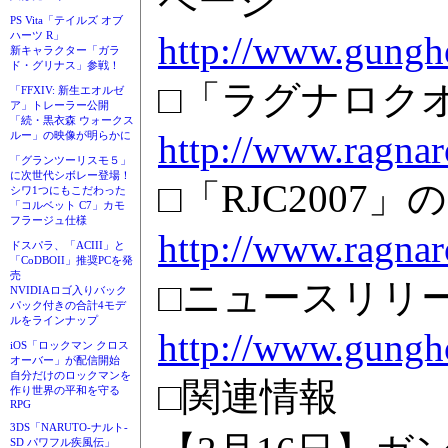
ページ
PS Vita「テイルズ オブ
http://www.gungho
ハーツ R」
新キャラクター「ガラ
ド・グリナス」参戦！
□「ラグナロク
「FFXIV: 新生エオルゼ
ア」トレーラー公開
「続・黒衣森 ウォークス
http://www.ragnar
ルー」の映像が明らかに
「グランツーリスモ５」
に次世代シボレー登場！
□「RJC2007
シワ1つにもこだわった
「コルベット C7」カモ
フラージュ仕様
http://www.ragnar
ドスパラ、「ACIII」と
「CoDBOII」推奨PCを発
売
□ニュースリリ
NVIDIAロゴ入りバック
パック付きの合計4モデ
ルをラインナップ
http://www.gungho
iOS「ロックマン クロス
オーバー」が配信開始
自分だけのロックマンを
□関連情報
作り世界の平和を守る
RPG
3DS「NARUTO-ナルト-
SD パワフル疾風伝」