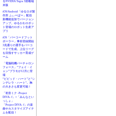
るNVIDIA Tegra 3搭載端
末版
iOS/Android「ゆるロボ製
作所 ふぃーばー」配信
新機能追加でバージョン
アップ。ゆるかわロボッ
ト登場のロボット生産ア
プリ
iOS「バーコードフット
ボーラー」事前登録開始
3兆通りの選手をバーコ
ードで生成。上位リーグ
を目指すサッカー育成ゲ
ーム
「電脳戦機バーチャロン
フォース」“フェイ・イ
ェン”プラモが12月に登
場
“ビビッド・ハート”と“シ
ンデレラ・ハート”。胸
の大きさも変更可能！
「初音ミク -Project
DIVA- f」×「みんなとい
っしょ」
「Project DIVA- f」の楽
曲やカスタマイズアイテ
ムを配信！