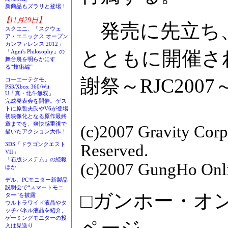
新商品もズラリと登場！
【11月29日】
発売に先立ち、4
スクエニ、「スクウェ
ア・エニックス オープン
カンファレンス 2012」
とともに開催さ
「Agni's Philosophy」の
舞台裏を明らかにす
る“技術編”
謝祭～RJC20
コーエーテクモ、
PS3/Xbox 360/Wii
U「真・北斗無双」
完成発表会を開催。ゲス
トに原哲夫氏やV6が登場
初映像化となる原作最終
章までを、爽快感重視で
(c)2007 Gravity Corp
描いたアクション大作！
3DS「ドラゴンクエスト
Reserved.
VII」
「石版システム」の続報
(c)2007 GungHo Onlin
ほか
デル、PCモニター新製品
説明会で“スマートモニ
□ガンホー・オ
ター”を披露
ウルトラワイド液晶やタ
ッチパネル液晶を紹介、
ゲーミングモニターの投
入は見送り