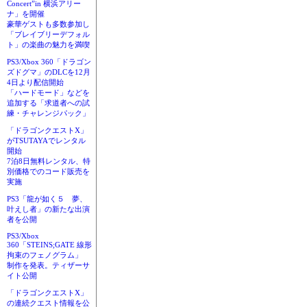
Concert”in 横浜アリー
ナ」を開催
豪華ゲストも多数参加し
「ブレイブリーデフォル
ト」の楽曲の魅力を満喫
PS3/Xbox 360「ドラゴン
ズドグマ」のDLCを12月
4日より配信開始
「ハードモード」などを
追加する「求道者への試
練・チャレンジパック」
「ドラゴンクエストX」
がTSUTAYAでレンタル
開始
7泊8日無料レンタル、特
別価格でのコード販売を
実施
PS3「龍が如く５ 夢、
叶えし者」の新たな出演
者を公開
PS3/Xbox
360「STEINS;GATE 線形
拘束のフェノグラム」
制作を発表。ティザーサ
イト公開
「ドラゴンクエストX」
の連続クエスト情報を公