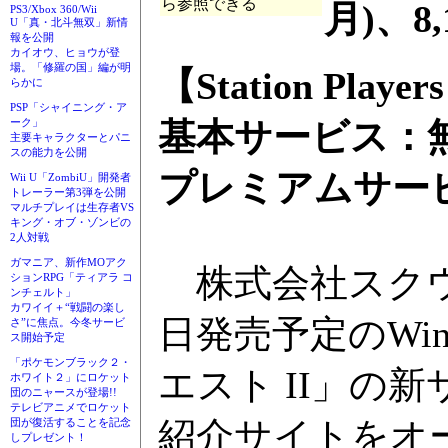
ら参照できる
月)、8,
PS3/Xbox 360/Wii
U「真・北斗無双」新情
報を公開
カイオウ、ヒョウが登
場。「修羅の国」編が明
【Station Player
らかに
PSP「シャイニング・ア
基本サービス：
ーク」
主要キャラクターとパニ
スの能力を公開
プレミアムサービス
Wii U「ZombiU」開発者
トレーラー第3弾を公開
マルチプレイは生存者VS
キング・オブ・ゾンビの
2人対戦
ガマニア、新作MOアク
株式会社スクウ
ションRPG「ティアラ コ
ンチェルト」
カワイイ＋“戦闘の楽し
日発売予定のWin
さ”に焦点。今冬サービ
ス開始予定
「ポケモンブラック２・
エスト II」の新サー
ホワイト２」にロケット
団のニャースが登場!!
テレビアニメでロケット
紹介サイトをオープ
団が復活することを記念
しプレゼント！