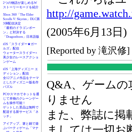
2つの物語が楽しめるW
ストーリーモードを紹介
http://game.watch
Xbox 360「The Elder
Scrolls V: Skyrim」DLC第
3弾配信決定
(2005年6月13日)
「最初のドラゴンボー
ン」と対決する
「Dragonborn」日本語版
iOS「スライダー★ガー
[Reported by 滝沢修]
ルズ」配信
ウォータースライダー×
美少女のレースアクショ
ンゲーム
iOS「上海ディズニー エ
ディション」配信
全12アニメ作品をテーマ
Q&A、ゲーム
としたディズニー版名作
パズル
PCやスマホでネットを通
りません
じて本物のクレーンゲー
ムを操作可能！
ゲットした景品は無料で
また、弊誌に掲
配送する新サービス「ネ
ッチ」
アイアップ、箸と鍋で遊
ましては一切お
ぶパーティゲーム「マナ