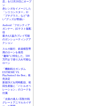
店」を12月20日にオープ
ン
赤レンガをイメージした
「シリコンスター」や
「プチグラス」など“赤
い”グッズが勢揃い
Android「フロンティア
ガンナー」β2テスト版配
信
最大4人協力プレイ可能
のガンシューティングア
クション
スルガ銀行、鉄道模型専
用のローンを発売
“趣味”に特化した、500
万円まで借り入れ可能な
ローン
「機動戦士ガンダム
EXTREME VS.
PlayStation3 the Best」発
売決定
新規DLCを同時配信、初
回生産版に「バトルオペ
レーション」のコードを
付属
「太鼓の達人×百獣大戦
グレートアニマルカイザ