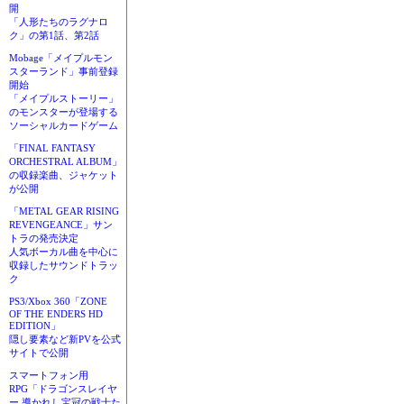
開
「人形たちのラグナロ
ク」の第1話、第2話
Mobage「メイプルモン
スターランド」事前登録
開始
「メイプルストーリー」
のモンスターが登場する
ソーシャルカードゲーム
「FINAL FANTASY
ORCHESTRAL ALBUM」
の収録楽曲、ジャケット
が公開
「METAL GEAR RISING
REVENGEANCE」サン
トラの発売決定
人気ボーカル曲を中心に
収録したサウンドトラッ
ク
PS3/Xbox 360「ZONE
OF THE ENDERS HD
EDITION」
隠し要素など新PVを公式
サイトで公開
スマートフォン用
RPG「ドラゴンスレイヤ
ー 導かれし宝冠の戦士た