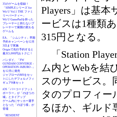
35のゲームを収録！
Players」
「SIMPLEシリーズ for
Wii U Vol.1 THE ファミ
リーパーティー」
Wii U GamePadを持った
ービスは1種類あ
プレーヤーと持たないプ
レーヤーで展開の変わる
ゲームも
315円となる。
EA、「シムシティ」早期
予約キャンペーンを12月
3日まで実施
Originで先行予約すると
「Station P
最大5,000円おトクに！
バンダイ、「FW
GUNDAM CONVERGE -
ム内とWebを結
OPERATION JABURO -」
を12月に発売
ジャブローのMSをセッ
スのサービス。
トにしたデフォルメフィ
ギュア8体セット
iOS「バーコードフット
タのプロフィー
ボーラー」が「のぼうの
城」とタイアップ
ゲーム内にサッカー選手
るほか、ギルド
となった「のぼう様」が
登場
「RESIDENT