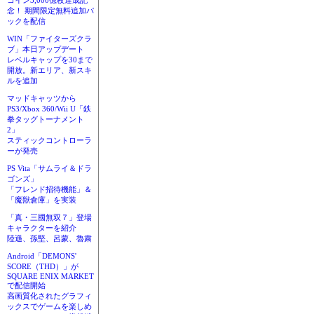
コイン3,000億枚達成記
念！ 期間限定無料追加パ
ックを配信
WIN「ファイターズクラ
ブ」本日アップデート
レベルキャップを30まで
開放。新エリア、新スキ
ルを追加
マッドキャッツから
PS3/Xbox 360/Wii U「鉄
拳タッグトーナメント
2」
スティックコントローラ
ーが発売
PS Vita「サムライ＆ドラ
ゴンズ」
「フレンド招待機能」＆
「魔獣倉庫」を実装
「真・三國無双７」登場
キャラクターを紹介
陸遜、孫堅、呂蒙、魯粛
Android「DEMONS'
SCORE（THD）」が
SQUARE ENIX MARKET
で配信開始
高画質化されたグラフィ
ックスでゲームを楽しめ