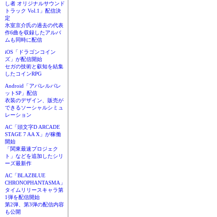
し者 オリジナルサウンド
トラック Vol.1」配信決
定
氷室京介氏の過去の代表
作6曲を収録したアルバ
ムも同時に配信
iOS「ドラゴンコイン
ズ」が配信開始
セガの技術と叡知を結集
したコインRPG
Android「アパレルパレ
ットSP」配信
衣装のデザイン、販売が
できるソーシャルシミュ
レーション
AC「頭文字D ARCADE
STAGE 7 AA X」が稼働
開始
「関東最速プロジェク
ト」などを追加したシリ
ーズ最新作
AC「BLAZBLUE
CHRONOPHANTASMA」
タイムリリースキャラ第
1弾を配信開始
第2弾、第3弾の配信内容
も公開