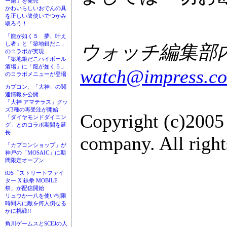
ー鍋」を発売
かわいらしいおでんの具
を正しい箸使いでつかみ
取ろう！
「龍が如く５ 夢、叶え
し者」と「築地銀だこ」
ウォッチ編集部内G
のコラボが実現
「築地銀だこハイボール
酒場」に「龍が如く５」
watch@impress.co
のコラボメニューが登場
カプコン、「大神」の関
連情報を公開
「大神 アマテラス」グッ
ズ3種の再受注が開始
Copyright (c)2005
「ダイヤモンドダイニン
グ」とのコラボ期間を延
長
company. All right
「カプコンショップ」が
神戸の「MOSAIC」に期
間限定オープン
iOS「ストリートファイ
ター X 鉄拳 MOBILE
祭」が配信開始
リュウか一八を使い制限
時間内に敵を何人倒せる
かに挑戦!!
角川ゲームスとSCEJの人