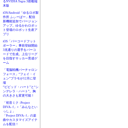
るNVIDIA Tegra 3搭載端
末版
iOS/Android「ゆるロボ製
作所 ふぃーばー」配信
新機能追加でバージョン
アップ。ゆるかわロボッ
ト登場のロボット生産ア
プリ
iOS「バーコードフット
ボーラー」事前登録開始
3兆通りの選手をバーコ
ードで生成。上位リーグ
を目指すサッカー育成ゲ
ーム
「電脳戦機バーチャロン
フォース」“フェイ・イ
ェン”プラモが12月に登
場
“ビビッド・ハート”と“シ
ンデレラ・ハート”。胸
の大きさも変更可能！
「初音ミク -Project
DIVA- f」×「みんなとい
っしょ」
「Project DIVA- f」の楽
曲やカスタマイズアイテ
ムを配信！