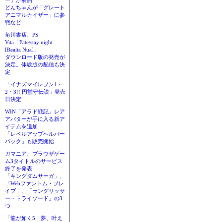
ー」が展開
どんちゃんが「グレート
アニマルカイザー」に参
戦など
角川書店、PS
Vita「Fate/stay night
[Realta Nua]」
ダウンロード版の発売が
決定。体験版の配信も決
定
「イナズマイレブン1・
2・3!! 円堂守伝説」発売
日決定
WIN「アラド戦記」レア
アバターが手に入る新ア
イテムを追加
「レベルアップヘルパー
パック」も販売開始
ガマニア、ブラウザゲー
ム3タイトルのサービス
終了を発表
「キングダムサーガ」、
「Webファントム・ブレ
イブ」、「ラングリッサ
ー・トライソード」の3
つ
「龍が如く5 夢、叶え