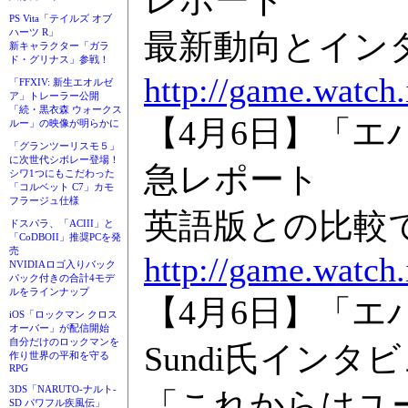
PS Vita「テイルズ オブ
ハーツ R」
最新動向とイン
新キャラクター「ガラ
ド・グリナス」参戦！
http://game.watch
「FFXIV: 新生エオルゼ
ア」トレーラー公開
「続・黒衣森 ウォークス
【4月6日】「エ
ルー」の映像が明らかに
「グランツーリスモ５」
に次世代シボレー登場！
急レポート
シワ1つにもこだわった
「コルベット C7」カモ
フラージュ仕様
英語版との比較
ドスパラ、「ACIII」と
「CoDBOII」推奨PCを発
売
http://game.watch
NVIDIAロゴ入りバック
パック付きの合計4モデ
ルをラインナップ
【4月6日】「エバ
iOS「ロックマン クロス
オーバー」が配信開始
自分だけのロックマンを
Sundi氏インタ
作り世界の平和を守る
RPG
3DS「NARUTO-ナルト-
「これからはユ
SD パワフル疾風伝」