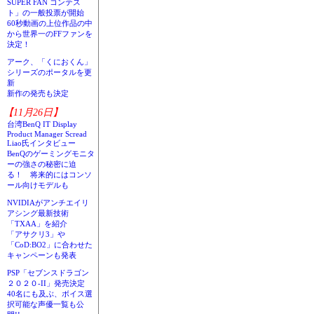
SUPER FAN コンテス
ト」の一般投票が開始
60秒動画の上位作品の中
から世界一のFFファンを
決定！
アーク、「くにおくん」
シリーズのポータルを更
新
新作の発売も決定
【11月26日】
台湾BenQ IT Display
Product Manager Scread
Liao氏インタビュー
BenQのゲーミングモニタ
ーの強さの秘密に迫
る！ 将来的にはコンソ
ール向けモデルも
NVIDIAがアンチエイリ
アシング最新技術
「TXAA」を紹介
「アサクリ3」や
「CoD:BO2」に合わせた
キャンペーンも発表
PSP「セブンスドラゴン
２０２０-II」発売決定
40名にも及ぶ、ボイス選
択可能な声優一覧も公