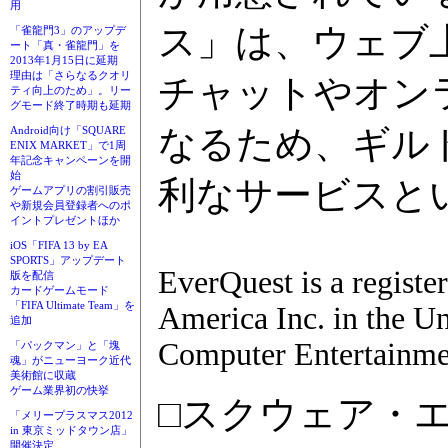
用
ス」は、ウェブ
「雀龍門3」のアップデ
ート「真・雀龍門」を
2013年1月15日に延期
理由は「さらなるクオリ
チャットやオン
ティ向上のため」。リー
グモード終了時期も延期
なるため、ギル
Android向け「SQUARE
ENIX MARKET」で1周
年記念キャンペーンを開
始
利なサービスと
ゲームアプリの割引販売
や新規会員登録者へのポ
イントプレゼントほか
iOS「FIFA 13 by EA
SPORTS」アップデート
EverQuest is a regist
版を配信
カードゲームモード
「FIFA Ultimate Team」を
America Inc. in the Un
追加
Computer Entertainmen
「パックマン」と「塊
魂」がニューヨーク近代
美術館に収蔵
ゲーム業界初の快挙
□スクウェア・
「メリープラスマス2012
in 東京ミッドタウン店」
開催決定