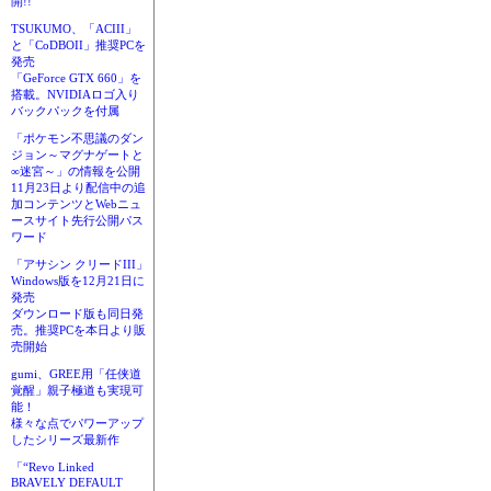
開!!
TSUKUMO、「ACIII」
と「CoDBOII」推奨PCを
発売
「GeForce GTX 660」を
搭載。NVIDIAロゴ入り
バックパックを付属
「ポケモン不思議のダン
ジョン～マグナゲートと
∞迷宮～」の情報を公開
11月23日より配信中の追
加コンテンツとWebニュ
ースサイト先行公開パス
ワード
「アサシン クリードIII」
Windows版を12月21日に
発売
ダウンロード版も同日発
売。推奨PCを本日より販
売開始
gumi、GREE用「任侠道
覚醒」親子極道も実現可
能！
様々な点でパワーアップ
したシリーズ最新作
「“Revo Linked
BRAVELY DEFAULT