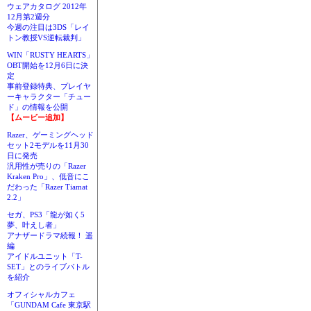
ウェアカタログ 2012年
12月第2週分
今週の注目は3DS「レイ
トン教授VS逆転裁判」
WIN「RUSTY HEARTS」
OBT開始を12月6日に決
定
事前登録特典、プレイヤ
ーキャラクター「チュー
ド」の情報を公開
【ムービー追加】
Razer、ゲーミングヘッド
セット2モデルを11月30
日に発売
汎用性が売りの「Razer
Kraken Pro」、低音にこ
だわった「Razer Tiamat
2.2」
セガ、PS3「龍が如く5
夢、叶えし者」
アナザードラマ続報！ 遥
編
アイドルユニット「T-
SET」とのライブバトル
を紹介
オフィシャルカフェ
「GUNDAM Cafe 東京駅