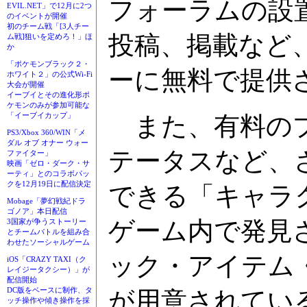
フォーラムの設
EVIL.NET」で12月に2つ
のイベントが開催
初のチーム戦「[3人チー
投稿、掲載など
ム戦]狙いを定めろ！」ほ
か
「ポケモンブラック２・
ーに無料で提供
ホワイト２」の公式Wi-Fi
大会が開催
イーブイとその進化形ポ
ケモンのみが参加可能な
「イーブイカップ」
また、有料のプ
PS3/Xbox 360/WIN「メ
ダル オブ オナー ウォー
テータスなど、
ファイター」
映画「ゼロ・ダーク・サ
ーティ」とのコラボパッ
クを12月19日に配信決定
できる「キャラ
Mobage「夢幻戦紀ドラ
ゴノア」本日配信
ゲーム内で発見
3国家が争うストーリー
とチームバトルを組み合
わせたソーシャルゲーム
ック・アイテム
iOS「CRAZY TAXI（ク
レイジータクシー）」が
配信開始
DC版をベースに制作、タ
が用意されてい
ッチ操作や傾き操作を採