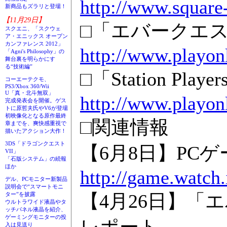
http://www.square-
新商品もズラリと登場！
【11月29日】
□「エバークエス
スクエニ、「スクウェ
ア・エニックス オープン
カンファレンス 2012」
http://www.playon
「Agni's Philosophy」の
舞台裏を明らかにす
る“技術編”
□「Station Pl
コーエーテクモ、
PS3/Xbox 360/Wii
U「真・北斗無双」
http://www.playonl
完成発表会を開催。ゲス
トに原哲夫氏やV6が登場
初映像化となる原作最終
□関連情報
章までを、爽快感重視で
描いたアクション大作！
3DS「ドラゴンクエスト
【6月8日】PC
VII」
「石版システム」の続報
ほか
http://game.watch
デル、PCモニター新製品
説明会で“スマートモニ
【4月26日】「
ター”を披露
ウルトラワイド液晶やタ
ッチパネル液晶を紹介、
ゲーミングモニターの投
レポート
入は見送り