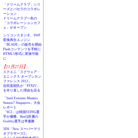
「ドリームクラブ」シリ
ーズとパセラのコラボレ
ーション
ドリームクラブ一色の
「コラボレーションカフ
ェ」がオープン
シリコンスタジオ、SWF
変換再生エンジン
「BLADE」の販売を開始
Flashコンテンツを手軽に
HTML5形式に変換可能
に
【11月27日】
スクエニ「スクウェア・
エニックス オープンカン
ファレンス 2012」
吉田直樹氏が「FFXIV」
を作り直した理由を語る
「Intel Extreme Masters
Season7 Singapore」大会
レポート
「SC2」は韓国STING選
手が優勝、BenQ所属の
Grubby選手は準優勝
3DS「New スーパーマリ
オブラザーズ2」