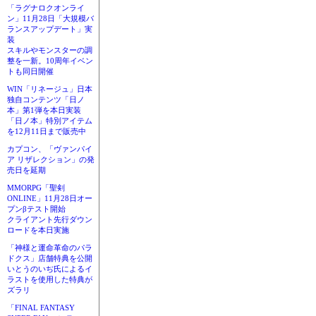
「ラグナロクオンライ
ン」11月28日「大規模バ
ランスアップデート」実
装
スキルやモンスターの調
整を一新。10周年イベン
トも同日開催
WIN「リネージュ」日本
独自コンテンツ「日ノ
本」第1弾を本日実装
「日ノ本」特別アイテム
を12月11日まで販売中
カプコン、「ヴァンパイ
ア リザレクション」の発
売日を延期
MMORPG「聖剣
ONLINE」11月28日オー
プンβテスト開始
クライアント先行ダウン
ロードを本日実施
「神様と運命革命のパラ
ドクス」店舗特典を公開
いとうのいぢ氏によるイ
ラストを使用した特典が
ズラリ
「FINAL FANTASY