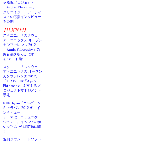
材発掘プロジェクト
「Project Discovery」
クリエイター、アーティ
ストの応援インタビュー
を公開
【11月28日】
スクエニ、「スクウェ
ア・エニックス オープン
カンファレンス 2012」
「Agni's Philosophy」の
舞台裏を明らかにす
る“アート編”
スクエニ、「スクウェ
ア・エニックス オープン
カンファレンス 2012」
「FFXIV」や「Agni's
Philosophy」を支えるプ
ロジェクトマネジメント
手法
NHN Japan「ハンゲーム
キャラバン 2012 冬」イ
ンタビュー
テーマは「コミュニケー
ション」。イベントの狙
いを“ハンゲ太郎”氏に聞
く
週刊ダウンロードソフト