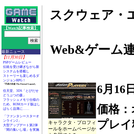
スクウェア・
【Watch記事検索】
Web&ゲーム連動
最新ニュース
【11月30日】
PSPゲームレビュー
伝統を受け継ぎながら新
システムを搭載し
ストーリーも楽しめるダ
ンジョンRPG！
6月16
「円卓の生徒 The Eternal Legend」
任天堂、3DS「とびだせ
どうぶつの森」
フラッシュメモリ仕様の
ため、ROMカード版はし
価格：
ばらく品薄に……
「ファンタシースターオ
プレイ料
ンライン2」
キャラクタ・プロフィ
大型アップデート第2弾
ールをホームページか
「闇の集いし場」を実施