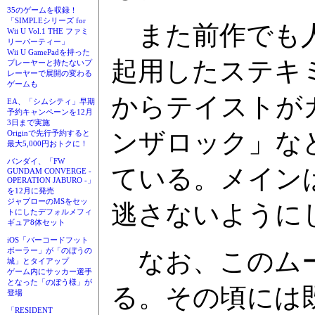
35のゲームを収録！
「SIMPLEシリーズ for
また前作でも人
Wii U Vol.1 THE ファミ
リーパーティー」
Wii U GamePadを持った
起用したステキ
プレーヤーと持たないプ
レーヤーで展開の変わる
ゲームも
からテイストがガ
EA、「シムシティ」早期
予約キャンペーンを12月
3日まで実施
ンザロック」な
Originで先行予約すると
最大5,000円おトクに！
バンダイ、「FW
ている。メイン
GUNDAM CONVERGE -
OPERATION JABURO -」
を12月に発売
ジャブローのMSをセッ
逃さないように
トにしたデフォルメフィ
ギュア8体セット
iOS「バーコードフット
ボーラー」が「のぼうの
なお、このムー
城」とタイアップ
ゲーム内にサッカー選手
となった「のぼう様」が
る。その頃には
登場
「RESIDENT