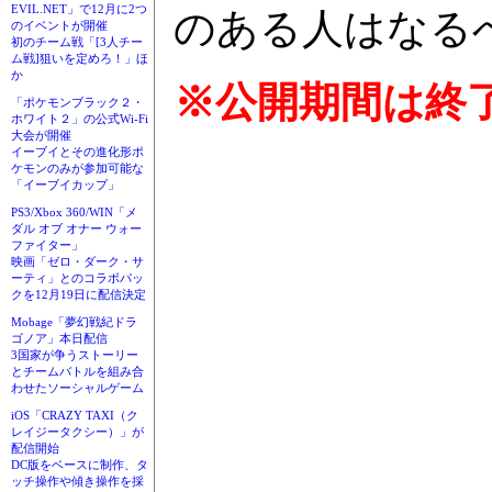
EVIL.NET」で12月に2つ
のある人はなる
のイベントが開催
初のチーム戦「[3人チー
ム戦]狙いを定めろ！」ほ
か
※公開期間は終
「ポケモンブラック２・
ホワイト２」の公式Wi-Fi
大会が開催
イーブイとその進化形ポ
ケモンのみが参加可能な
「イーブイカップ」
PS3/Xbox 360/WIN「メ
ダル オブ オナー ウォー
ファイター」
映画「ゼロ・ダーク・サ
ーティ」とのコラボパッ
クを12月19日に配信決定
Mobage「夢幻戦紀ドラ
ゴノア」本日配信
3国家が争うストーリー
とチームバトルを組み合
わせたソーシャルゲーム
iOS「CRAZY TAXI（ク
レイジータクシー）」が
配信開始
DC版をベースに制作、タ
ッチ操作や傾き操作を採