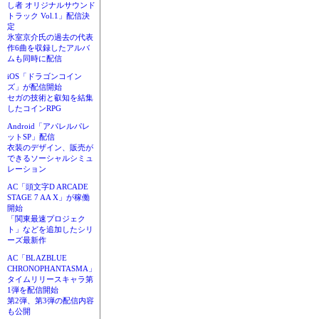
し者 オリジナルサウンド
トラック Vol.1」配信決
定
氷室京介氏の過去の代表
作6曲を収録したアルバ
ムも同時に配信
iOS「ドラゴンコイン
ズ」が配信開始
セガの技術と叡知を結集
したコインRPG
Android「アパレルパレ
ットSP」配信
衣装のデザイン、販売が
できるソーシャルシミュ
レーション
AC「頭文字D ARCADE
STAGE 7 AA X」が稼働
開始
「関東最速プロジェク
ト」などを追加したシリ
ーズ最新作
AC「BLAZBLUE
CHRONOPHANTASMA」
タイムリリースキャラ第
1弾を配信開始
第2弾、第3弾の配信内容
も公開