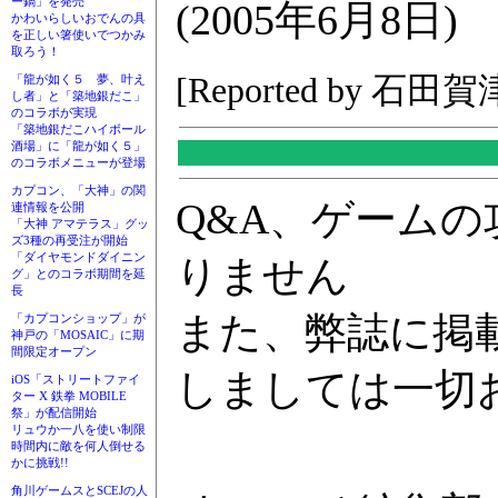
ー鍋」を発売
(2005年6月8日)
かわいらしいおでんの具
を正しい箸使いでつかみ
取ろう！
[Reported by 石田
「龍が如く５ 夢、叶え
し者」と「築地銀だこ」
のコラボが実現
「築地銀だこハイボール
酒場」に「龍が如く５」
のコラボメニューが登場
カプコン、「大神」の関
Q&A、ゲーム
連情報を公開
「大神 アマテラス」グッ
ズ3種の再受注が開始
「ダイヤモンドダイニン
りません
グ」とのコラボ期間を延
長
また、弊誌に掲
「カプコンショップ」が
神戸の「MOSAIC」に期
間限定オープン
しましては一切
iOS「ストリートファイ
ター X 鉄拳 MOBILE
祭」が配信開始
リュウか一八を使い制限
時間内に敵を何人倒せる
かに挑戦!!
角川ゲームスとSCEJの人