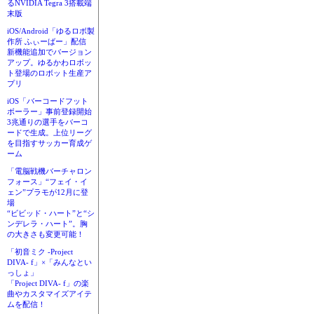
るNVIDIA Tegra 3搭載端
末版
iOS/Android「ゆるロボ製
作所 ふぃーばー」配信
新機能追加でバージョン
アップ。ゆるかわロボッ
ト登場のロボット生産ア
プリ
iOS「バーコードフット
ボーラー」事前登録開始
3兆通りの選手をバーコ
ードで生成。上位リーグ
を目指すサッカー育成ゲ
ーム
「電脳戦機バーチャロン
フォース」“フェイ・イ
ェン”プラモが12月に登
場
“ビビッド・ハート”と“シ
ンデレラ・ハート”。胸
の大きさも変更可能！
「初音ミク -Project
DIVA- f」×「みんなとい
っしょ」
「Project DIVA- f」の楽
曲やカスタマイズアイテ
ムを配信！