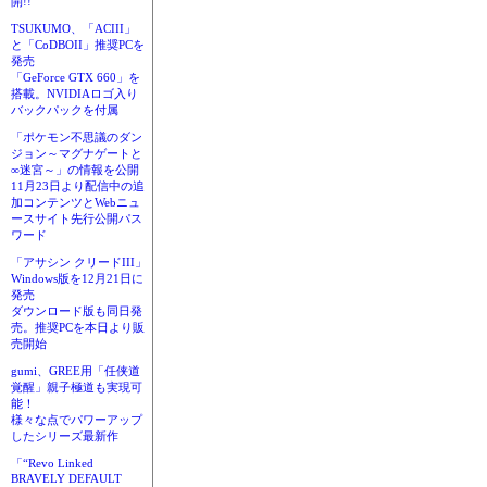
開!!
TSUKUMO、「ACIII」
と「CoDBOII」推奨PCを
発売
「GeForce GTX 660」を
搭載。NVIDIAロゴ入り
バックパックを付属
「ポケモン不思議のダン
ジョン～マグナゲートと
∞迷宮～」の情報を公開
11月23日より配信中の追
加コンテンツとWebニュ
ースサイト先行公開パス
ワード
「アサシン クリードIII」
Windows版を12月21日に
発売
ダウンロード版も同日発
売。推奨PCを本日より販
売開始
gumi、GREE用「任侠道
覚醒」親子極道も実現可
能！
様々な点でパワーアップ
したシリーズ最新作
「“Revo Linked
BRAVELY DEFAULT