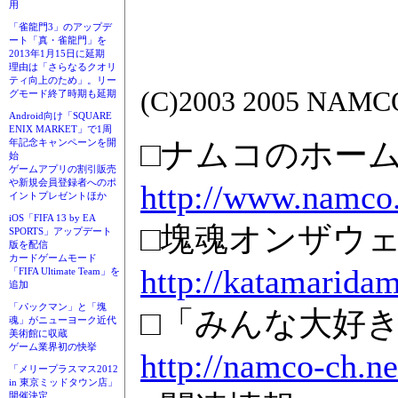
用
「雀龍門3」のアップデ
ート「真・雀龍門」を
2013年1月15日に延期
理由は「さらなるクオリ
ティ向上のため」。リー
(C)2003 2005 NAMC
グモード終了時期も延期
Android向け「SQUARE
ENIX MARKET」で1周
□ナムコのホー
年記念キャンペーンを開
始
ゲームアプリの割引販売
や新規会員登録者へのポ
http://www.namco.
イントプレゼントほか
iOS「FIFA 13 by EA
□塊魂オンザウ
SPORTS」アップデート
版を配信
カードゲームモード
http://katamaridam
「FIFA Ultimate Team」を
追加
「パックマン」と「塊
□「みんな大好
魂」がニューヨーク近代
美術館に収蔵
ゲーム業界初の快挙
http://namco-ch.n
「メリープラスマス2012
in 東京ミッドタウン店」
開催決定