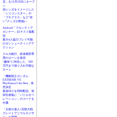
店」を12月20日にオープ
ン
赤レンガをイメージした
「シリコンスター」や
「プチグラス」など“赤
い”グッズが勢揃い
Android「フロンティア
ガンナー」β2テスト版配
信
最大4人協力プレイ可能
のガンシューティングア
クション
スルガ銀行、鉄道模型専
用のローンを発売
“趣味”に特化した、500
万円まで借り入れ可能な
ローン
「機動戦士ガンダム
EXTREME VS.
PlayStation3 the Best」発
売決定
新規DLCを同時配信、初
回生産版に「バトルオペ
レーション」のコードを
付属
「太鼓の達人×百獣大戦
グレートアニマルカイザ