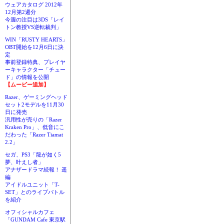
ウェアカタログ 2012年
12月第2週分
今週の注目は3DS「レイ
トン教授VS逆転裁判」
WIN「RUSTY HEARTS」
OBT開始を12月6日に決
定
事前登録特典、プレイヤ
ーキャラクター「チュー
ド」の情報を公開
【ムービー追加】
Razer、ゲーミングヘッド
セット2モデルを11月30
日に発売
汎用性が売りの「Razer
Kraken Pro」、低音にこ
だわった「Razer Tiamat
2.2」
セガ、PS3「龍が如く5
夢、叶えし者」
アナザードラマ続報！ 遥
編
アイドルユニット「T-
SET」とのライブバトル
を紹介
オフィシャルカフェ
「GUNDAM Cafe 東京駅