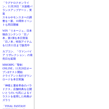
「ラグナロクオンライ
ン」11月28日「大規模バ
ランスアップデート」実
装
スキルやモンスターの調
整を一新。10周年イベン
トも同日開催
WIN「リネージュ」日本
独自コンテンツ「日ノ
本」第1弾を本日実装
「日ノ本」特別アイテム
を12月11日まで販売中
カプコン、「ヴァンパイ
ア リザレクション」の発
売日を延期
MMORPG「聖剣
ONLINE」11月28日オー
プンβテスト開始
クライアント先行ダウン
ロードを本日実施
「神様と運命革命のパラ
ドクス」店舗特典を公開
いとうのいぢ氏によるイ
ラストを使用した特典が
ズラリ
「FINAL FANTASY