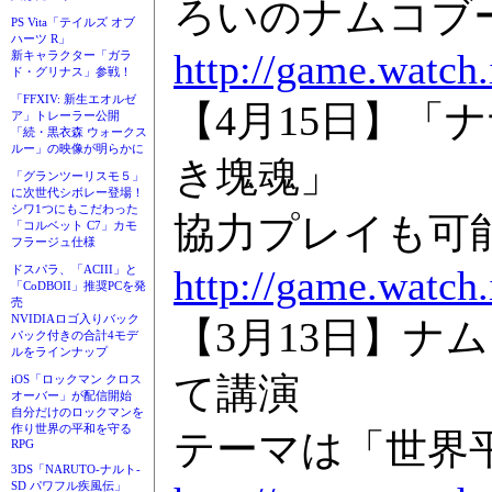
ろいのナムコブ
PS Vita「テイルズ オブ
ハーツ R」
http://game.watch
新キャラクター「ガラ
ド・グリナス」参戦！
「FFXIV: 新生エオルゼ
【4月15日】「
ア」トレーラー公開
「続・黒衣森 ウォークス
ルー」の映像が明らかに
き塊魂」
「グランツーリスモ５」
に次世代シボレー登場！
シワ1つにもこだわった
協力プレイも可
「コルベット C7」カモ
フラージュ仕様
http://game.watch
ドスパラ、「ACIII」と
「CoDBOII」推奨PCを発
売
NVIDIAロゴ入りバック
【3月13日】ナ
パック付きの合計4モデ
ルをラインナップ
て講演
iOS「ロックマン クロス
オーバー」が配信開始
自分だけのロックマンを
作り世界の平和を守る
テーマは「世界平
RPG
3DS「NARUTO-ナルト-
SD パワフル疾風伝」