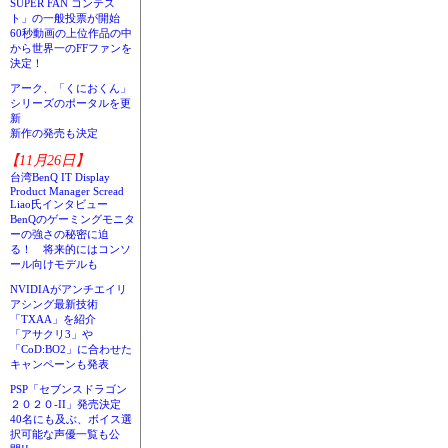
SUPER FAN コンテス
ト」の一般投票が開始
60秒動画の上位作品の中
から世界一のFFファンを
決定！
アーク、「くにおくん」
シリーズのポータルを更
新
新作の発売も決定
【11月26日】
台湾BenQ IT Display
Product Manager Scread
Liao氏インタビュー
BenQのゲーミングモニタ
ーの強さの秘密に迫
る！ 将来的にはコンソ
ール向けモデルも
NVIDIAがアンチエイリ
アシング最新技術
「TXAA」を紹介
「アサクリ3」や
「CoD:BO2」に合わせた
キャンペーンも発表
PSP「セブンスドラゴン
２０２０-II」発売決定
40名にも及ぶ、ボイス選
択可能な声優一覧も公