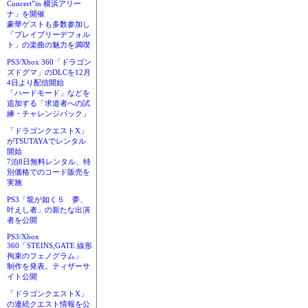
Concert”in 横浜アリー
ナ」を開催
豪華ゲストも多数参加し
「ブレイブリーデフォル
ト」の楽曲の魅力を満喫
PS3/Xbox 360「ドラゴン
ズドグマ」のDLCを12月
4日より配信開始
「ハードモード」などを
追加する「求道者への試
練・チャレンジパック」
「ドラゴンクエストX」
がTSUTAYAでレンタル
開始
7泊8日無料レンタル、特
別価格でのコード販売を
実施
PS3「龍が如く５ 夢、
叶えし者」の新たな出演
者を公開
PS3/Xbox
360「STEINS;GATE 線形
拘束のフェノグラム」
制作を発表。ティザーサ
イト公開
「ドラゴンクエストX」
の連続クエスト情報を公