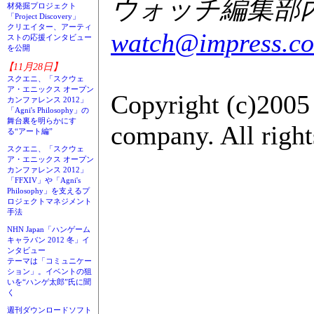
ウォッチ編集部内G
材発掘プロジェクト
「Project Discovery」
クリエイター、アーティ
watch@impress.co
ストの応援インタビュー
を公開
【11月28日】
スクエニ、「スクウェ
ア・エニックス オープン
Copyright (c)2005
カンファレンス 2012」
「Agni's Philosophy」の
舞台裏を明らかにす
company. All right
る“アート編”
スクエニ、「スクウェ
ア・エニックス オープン
カンファレンス 2012」
「FFXIV」や「Agni's
Philosophy」を支えるプ
ロジェクトマネジメント
手法
NHN Japan「ハンゲーム
キャラバン 2012 冬」イ
ンタビュー
テーマは「コミュニケー
ション」。イベントの狙
いを“ハンゲ太郎”氏に聞
く
週刊ダウンロードソフト