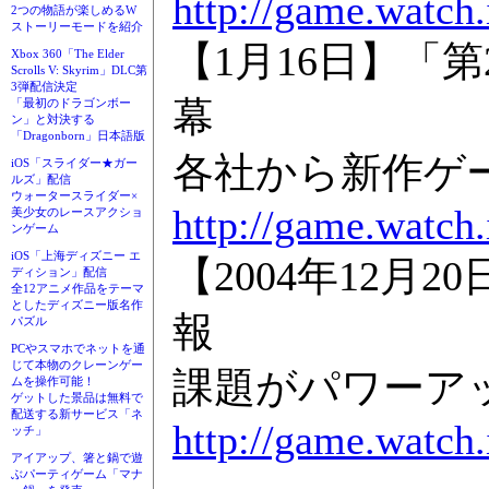
http://game.watch
2つの物語が楽しめるW
ストーリーモードを紹介
【1月16日】「
Xbox 360「The Elder
Scrolls V: Skyrim」DLC第
3弾配信決定
幕
「最初のドラゴンボー
ン」と対決する
「Dragonborn」日本語版
各社から新作ゲ
iOS「スライダー★ガー
ルズ」配信
ウォータースライダー×
http://game.watch
美少女のレースアクショ
ンゲーム
iOS「上海ディズニー エ
【2004年12
ディション」配信
全12アニメ作品をテーマ
としたディズニー版名作
報
パズル
PCやスマホでネットを通
じて本物のクレーンゲー
課題がパワーア
ムを操作可能！
ゲットした景品は無料で
配送する新サービス「ネ
http://game.watch
ッチ」
アイアップ、箸と鍋で遊
ぶパーティゲーム「マナ