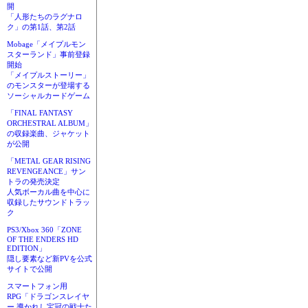
開
「人形たちのラグナロ
ク」の第1話、第2話
Mobage「メイプルモン
スターランド」事前登録
開始
「メイプルストーリー」
のモンスターが登場する
ソーシャルカードゲーム
「FINAL FANTASY
ORCHESTRAL ALBUM」
の収録楽曲、ジャケット
が公開
「METAL GEAR RISING
REVENGEANCE」サン
トラの発売決定
人気ボーカル曲を中心に
収録したサウンドトラッ
ク
PS3/Xbox 360「ZONE
OF THE ENDERS HD
EDITION」
隠し要素など新PVを公式
サイトで公開
スマートフォン用
RPG「ドラゴンスレイヤ
ー 導かれし宝冠の戦士た