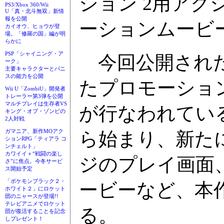
ション 2用ア
PS3/Xbox 360/Wii
U「真・北斗無双」新情
報を公開
ーションムービ
カイオウ、ヒョウが登
場。「修羅の国」編が明
らかに
PSP「シャイニング・ア
今回公開された
ーク」
主要キャラクターとパニ
スの能力を公開
たプロモーショ
Wii U「ZombiU」開発者
トレーラー第3弾を公開
マルチプレイは生存者VS
が行なわれてい
キング・オブ・ゾンビの
2人対戦
ガマニア、新作MOアク
ら始まり、新た
ションRPG「ティアラ コ
ンチェルト」
カワイイ＋“戦闘の楽し
ジのプレイ画面
さ”に焦点。今冬サービ
ス開始予定
「ポケモンブラック２・
ービーなど、本
ホワイト２」にロケット
団のニャースが登場!!
テレビアニメでロケット
る。
団が復活することを記念
しプレゼント！