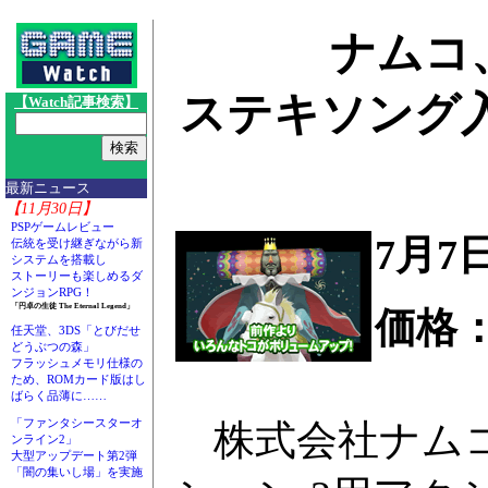
ナムコ
ステキソング
【Watch記事検索】
最新ニュース
【11月30日】
PSPゲームレビュー
7月7
伝統を受け継ぎながら新
システムを搭載し
ストーリーも楽しめるダ
ンジョンRPG！
「円卓の生徒 The Eternal Legend」
価格：
任天堂、3DS「とびだせ
どうぶつの森」
フラッシュメモリ仕様の
ため、ROMカード版はし
ばらく品薄に……
「ファンタシースターオ
株式会社ナムコ
ンライン2」
大型アップデート第2弾
「闇の集いし場」を実施