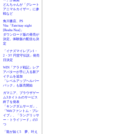
ー」が展開
どんちゃんが「グレート
アニマルカイザー」に参
戦など
角川書店、PS
Vita「Fate/stay night
[Realta Nua]」
ダウンロード版の発売が
決定。体験版の配信も決
定
「イナズマイレブン1・
2・3!! 円堂守伝説」発売
日決定
WIN「アラド戦記」レア
アバターが手に入る新ア
イテムを追加
「レベルアップヘルパー
パック」も販売開始
ガマニア、ブラウザゲー
ム3タイトルのサービス
終了を発表
「キングダムサーガ」、
「Webファントム・ブレ
イブ」、「ラングリッサ
ー・トライソード」の3
つ
「龍が如く5 夢、叶え