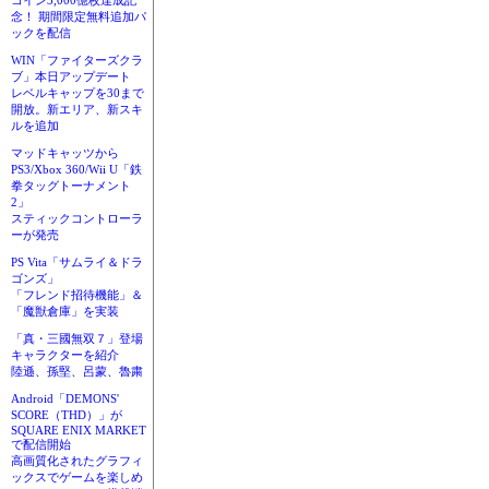
コイン3,000億枚達成記
念！ 期間限定無料追加パ
ックを配信
WIN「ファイターズクラ
ブ」本日アップデート
レベルキャップを30まで
開放。新エリア、新スキ
ルを追加
マッドキャッツから
PS3/Xbox 360/Wii U「鉄
拳タッグトーナメント
2」
スティックコントローラ
ーが発売
PS Vita「サムライ＆ドラ
ゴンズ」
「フレンド招待機能」＆
「魔獣倉庫」を実装
「真・三國無双７」登場
キャラクターを紹介
陸遜、孫堅、呂蒙、魯粛
Android「DEMONS'
SCORE（THD）」が
SQUARE ENIX MARKET
で配信開始
高画質化されたグラフィ
ックスでゲームを楽しめ