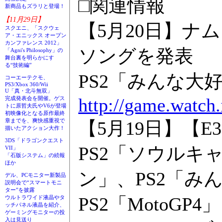
□関連情報
新商品もズラリと登場！
【11月29日】
【5月20日】
スクエニ、「スクウェ
ア・エニックス オープン
カンファレンス 2012」
ソングを発表
「Agni's Philosophy」の
舞台裏を明らかにす
る“技術編”
PS2「みんな大
コーエーテクモ、
PS3/Xbox 360/Wii
U「真・北斗無双」
http://game.watch
完成発表会を開催。ゲス
トに原哲夫氏やV6が登場
初映像化となる原作最終
章までを、爽快感重視で
【5月19日】【E
描いたアクション大作！
3DS「ドラゴンクエスト
PS2「ソウルキャ
VII」
「石版システム」の続報
ほか
ン」、PS2「み
デル、PCモニター新製品
説明会で“スマートモニ
ター”を披露
PS2「MotoGP4
ウルトラワイド液晶やタ
ッチパネル液晶を紹介、
ゲーミングモニターの投
入は見送り