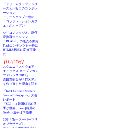
「ドリームクラブ」シリ
ーズとパセラのコラボレ
ーション
ドリームクラブ一色の
「コラボレーションカフ
ェ」がオープン
シリコンスタジオ、SWF
変換再生エンジン
「BLADE」の販売を開始
Flashコンテンツを手軽に
HTML5形式に変換可能
に
【11月27日】
スクエニ「スクウェア・
エニックス オープンカン
ファレンス 2012」
吉田直樹氏が「FFXIV」
を作り直した理由を語る
「Intel Extreme Masters
Season7 Singapore」大会
レポート
「SC2」は韓国STING選
手が優勝、BenQ所属の
Grubby選手は準優勝
3DS「New スーパーマリ
オブラザーズ2」