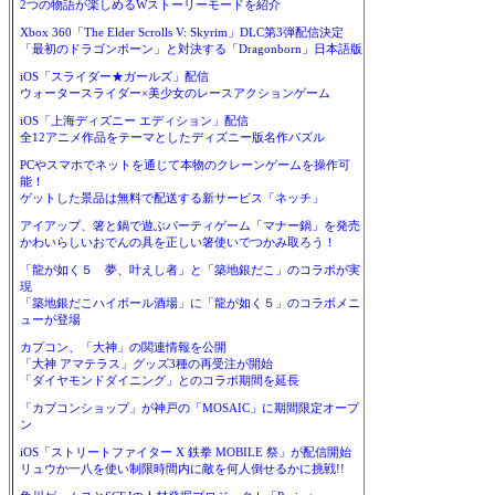
2つの物語が楽しめるWストーリーモードを紹介
Xbox 360「The Elder Scrolls V: Skyrim」DLC第3弾配信決定
「最初のドラゴンボーン」と対決する「Dragonborn」日本語版
iOS「スライダー★ガールズ」配信
ウォータースライダー×美少女のレースアクションゲーム
iOS「上海ディズニー エディション」配信
全12アニメ作品をテーマとしたディズニー版名作パズル
PCやスマホでネットを通じて本物のクレーンゲームを操作可
能！
ゲットした景品は無料で配送する新サービス「ネッチ」
アイアップ、箸と鍋で遊ぶパーティゲーム「マナー鍋」を発売
かわいらしいおでんの具を正しい箸使いでつかみ取ろう！
「龍が如く５ 夢、叶えし者」と「築地銀だこ」のコラボが実
現
「築地銀だこハイボール酒場」に「龍が如く５」のコラボメニ
ューが登場
カプコン、「大神」の関連情報を公開
「大神 アマテラス」グッズ3種の再受注が開始
「ダイヤモンドダイニング」とのコラボ期間を延長
「カプコンショップ」が神戸の「MOSAIC」に期間限定オープ
ン
iOS「ストリートファイター X 鉄拳 MOBILE 祭」が配信開始
リュウか一八を使い制限時間内に敵を何人倒せるかに挑戦!!