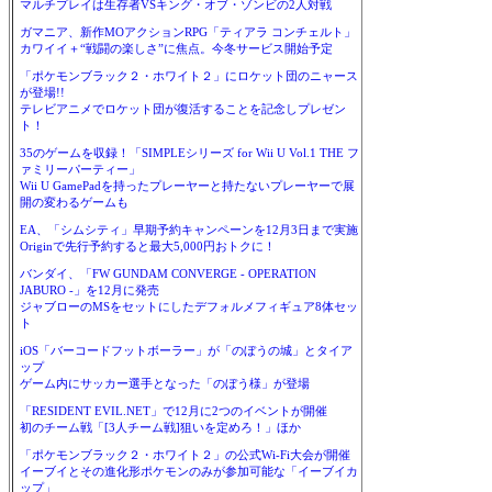
マルチプレイは生存者VSキング・オブ・ゾンビの2人対戦
ガマニア、新作MOアクションRPG「ティアラ コンチェルト」
カワイイ＋“戦闘の楽しさ”に焦点。今冬サービス開始予定
「ポケモンブラック２・ホワイト２」にロケット団のニャース
が登場!!
テレビアニメでロケット団が復活することを記念しプレゼン
ト！
35のゲームを収録！「SIMPLEシリーズ for Wii U Vol.1 THE フ
ァミリーパーティー」
Wii U GamePadを持ったプレーヤーと持たないプレーヤーで展
開の変わるゲームも
EA、「シムシティ」早期予約キャンペーンを12月3日まで実施
Originで先行予約すると最大5,000円おトクに！
バンダイ、「FW GUNDAM CONVERGE - OPERATION
JABURO -」を12月に発売
ジャブローのMSをセットにしたデフォルメフィギュア8体セッ
ト
iOS「バーコードフットボーラー」が「のぼうの城」とタイア
ップ
ゲーム内にサッカー選手となった「のぼう様」が登場
「RESIDENT EVIL.NET」で12月に2つのイベントが開催
初のチーム戦「[3人チーム戦]狙いを定めろ！」ほか
「ポケモンブラック２・ホワイト２」の公式Wi-Fi大会が開催
イーブイとその進化形ポケモンのみが参加可能な「イーブイカ
ップ」