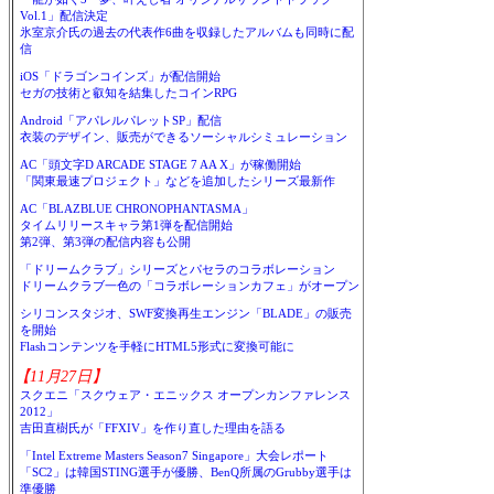
Vol.1」配信決定
氷室京介氏の過去の代表作6曲を収録したアルバムも同時に配
信
iOS「ドラゴンコインズ」が配信開始
セガの技術と叡知を結集したコインRPG
Android「アパレルパレットSP」配信
衣装のデザイン、販売ができるソーシャルシミュレーション
AC「頭文字D ARCADE STAGE 7 AA X」が稼働開始
「関東最速プロジェクト」などを追加したシリーズ最新作
AC「BLAZBLUE CHRONOPHANTASMA」
タイムリリースキャラ第1弾を配信開始
第2弾、第3弾の配信内容も公開
「ドリームクラブ」シリーズとパセラのコラボレーション
ドリームクラブ一色の「コラボレーションカフェ」がオープン
シリコンスタジオ、SWF変換再生エンジン「BLADE」の販売
を開始
Flashコンテンツを手軽にHTML5形式に変換可能に
【11月27日】
スクエニ「スクウェア・エニックス オープンカンファレンス
2012」
吉田直樹氏が「FFXIV」を作り直した理由を語る
「Intel Extreme Masters Season7 Singapore」大会レポート
「SC2」は韓国STING選手が優勝、BenQ所属のGrubby選手は
準優勝