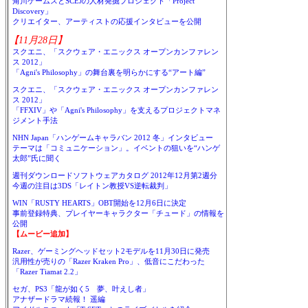
角川ゲームスとSCEJの人材発掘プロジェクト「Project
Discovery」
クリエイター、アーティストの応援インタビューを公開
【11月28日】
スクエニ、「スクウェア・エニックス オープンカンファレン
ス 2012」
「Agni's Philosophy」の舞台裏を明らかにする“アート編”
スクエニ、「スクウェア・エニックス オープンカンファレン
ス 2012」
「FFXIV」や「Agni's Philosophy」を支えるプロジェクトマネ
ジメント手法
NHN Japan「ハンゲームキャラバン 2012 冬」インタビュー
テーマは「コミュニケーション」。イベントの狙いを“ハンゲ
太郎”氏に聞く
週刊ダウンロードソフトウェアカタログ 2012年12月第2週分
今週の注目は3DS「レイトン教授VS逆転裁判」
WIN「RUSTY HEARTS」OBT開始を12月6日に決定
事前登録特典、プレイヤーキャラクター「チュード」の情報を
公開
【ムービー追加】
Razer、ゲーミングヘッドセット2モデルを11月30日に発売
汎用性が売りの「Razer Kraken Pro」、低音にこだわった
「Razer Tiamat 2.2」
セガ、PS3「龍が如く5 夢、叶えし者」
アナザードラマ続報！ 遥編