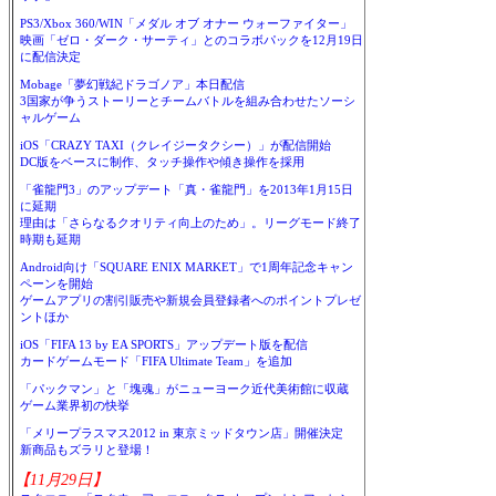
PS3/Xbox 360/WIN「メダル オブ オナー ウォーファイター」
映画「ゼロ・ダーク・サーティ」とのコラボパックを12月19日
に配信決定
Mobage「夢幻戦紀ドラゴノア」本日配信
3国家が争うストーリーとチームバトルを組み合わせたソーシ
ャルゲーム
iOS「CRAZY TAXI（クレイジータクシー）」が配信開始
DC版をベースに制作、タッチ操作や傾き操作を採用
「雀龍門3」のアップデート「真・雀龍門」を2013年1月15日
に延期
理由は「さらなるクオリティ向上のため」。リーグモード終了
時期も延期
Android向け「SQUARE ENIX MARKET」で1周年記念キャン
ペーンを開始
ゲームアプリの割引販売や新規会員登録者へのポイントプレゼ
ントほか
iOS「FIFA 13 by EA SPORTS」アップデート版を配信
カードゲームモード「FIFA Ultimate Team」を追加
「パックマン」と「塊魂」がニューヨーク近代美術館に収蔵
ゲーム業界初の快挙
「メリープラスマス2012 in 東京ミッドタウン店」開催決定
新商品もズラリと登場！
【11月29日】