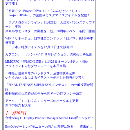
更可能！
「初音ミク -Project DIVA- f」×「みんなといっしょ」
「Project DIVA- f」の楽曲やカスタマイズアイテムを配信！
「ラグナロクオンライン」11月28日「大規模バランスアップデ
ート」実装
スキルやモンスターの調整を一新。10周年イベントも同日開催
WIN「リネージュ」日本独自コンテンツ「日ノ本」第1弾を本
日実装
「日ノ本」特別アイテムを12月11日まで販売中
カプコン、「ヴァンパイア リザレクション」の発売日を延期
MMORPG「聖剣ONLINE」11月28日オープンβテスト開始
クライアント先行ダウンロードを本日実施
「神様と運命革命のパラドクス」店舗特典を公開
いとうのいぢ氏によるイラストを使用した特典がズラリ
「FINAL FANTASY SUPER FAN コンテスト」の一般投票が開
始
60秒動画の上位作品の中から世界一のFFファンを決定！
アーク、「くにおくん」シリーズのポータルを更新
新作の発売も決定
【11月26日】
台湾BenQ IT Display Product Manager Scread Liao氏インタビュ
ー
BenQのゲーミングモニターの強さの秘密に迫る！ 将来的に