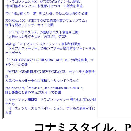
「ドラゴンクエストX」がTSUTAYAでレンタル開始
7泊8日無料レンタル、特別価格でのコード販売を実施
PS3「龍が如く５ 夢、叶えし者」の新たな出演者を公開
PS3/Xbox 360「STEINS;GATE 線形拘束のフェノグラム」
制作を発表。ティザーサイト公開
「ドラゴンクエストX」の連続クエスト情報を公開
「人形たちのラグナロク」の第1話、第2話
Mobage「メイプルモンスターランド」事前登録開始
「メイプルストーリー」のモンスターが登場するソーシャルカ
ードゲーム
「FINAL FANTASY ORCHESTRAL ALBUM」の収録楽曲、ジ
ャケットが公開
「METAL GEAR RISING REVENGEANCE」サントラの発売決
定
人気ボーカル曲を中心に収録したサウンドトラック
PS3/Xbox 360「ZONE OF THE ENDERS HD EDITION」
隠し要素など新PVを公式サイトで公開
スマートフォン用RPG「ドラゴンスレイヤー 導かれし宝冠の戦
士たち」
「イース」シリーズとコラボレーション。アドルの装備が手に
入る
コナミスタイル、PS2