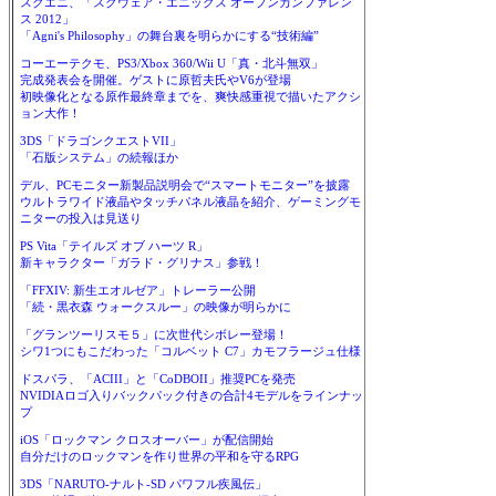
スクエニ、「スクウェア・エニックス オープンカンファレン
ス 2012」
「Agni's Philosophy」の舞台裏を明らかにする“技術編”
コーエーテクモ、PS3/Xbox 360/Wii U「真・北斗無双」
完成発表会を開催。ゲストに原哲夫氏やV6が登場
初映像化となる原作最終章までを、爽快感重視で描いたアクシ
ョン大作！
3DS「ドラゴンクエストVII」
「石版システム」の続報ほか
デル、PCモニター新製品説明会で“スマートモニター”を披露
ウルトラワイド液晶やタッチパネル液晶を紹介、ゲーミングモ
ニターの投入は見送り
PS Vita「テイルズ オブ ハーツ R」
新キャラクター「ガラド・グリナス」参戦！
「FFXIV: 新生エオルゼア」トレーラー公開
「続・黒衣森 ウォークスルー」の映像が明らかに
「グランツーリスモ５」に次世代シボレー登場！
シワ1つにもこだわった「コルベット C7」カモフラージュ仕様
ドスパラ、「ACIII」と「CoDBOII」推奨PCを発売
NVIDIAロゴ入りバックパック付きの合計4モデルをラインナッ
プ
iOS「ロックマン クロスオーバー」が配信開始
自分だけのロックマンを作り世界の平和を守るRPG
3DS「NARUTO-ナルト-SD パワフル疾風伝」