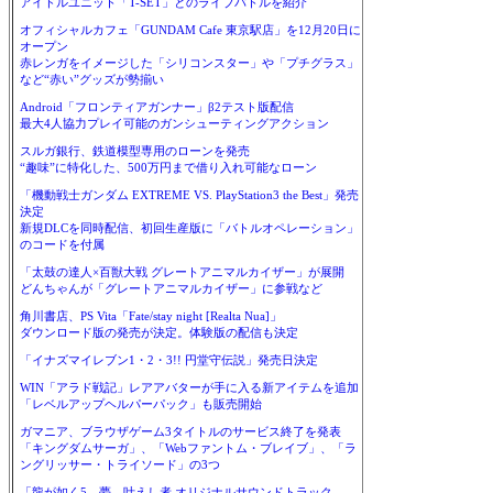
アイドルユニット「T-SET」とのライブバトルを紹介
オフィシャルカフェ「GUNDAM Cafe 東京駅店」を12月20日に
オープン
赤レンガをイメージした「シリコンスター」や「プチグラス」
など“赤い”グッズが勢揃い
Android「フロンティアガンナー」β2テスト版配信
最大4人協力プレイ可能のガンシューティングアクション
スルガ銀行、鉄道模型専用のローンを発売
“趣味”に特化した、500万円まで借り入れ可能なローン
「機動戦士ガンダム EXTREME VS. PlayStation3 the Best」発売
決定
新規DLCを同時配信、初回生産版に「バトルオペレーション」
のコードを付属
「太鼓の達人×百獣大戦 グレートアニマルカイザー」が展開
どんちゃんが「グレートアニマルカイザー」に参戦など
角川書店、PS Vita「Fate/stay night [Realta Nua]」
ダウンロード版の発売が決定。体験版の配信も決定
「イナズマイレブン1・2・3!! 円堂守伝説」発売日決定
WIN「アラド戦記」レアアバターが手に入る新アイテムを追加
「レベルアップヘルパーパック」も販売開始
ガマニア、ブラウザゲーム3タイトルのサービス終了を発表
「キングダムサーガ」、「Webファントム・ブレイブ」、「ラ
ングリッサー・トライソード」の3つ
「龍が如く5 夢、叶えし者 オリジナルサウンドトラック