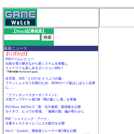
【Watch記事検索】
最新ニュース
【11月30日】
PSPゲームレビュー
伝統を受け継ぎながら新システムを搭載し
ストーリーも楽しめるダンジョンRPG！
「円卓の生徒 The Eternal Legend」
任天堂、3DS「とびだせ どうぶつの森」
フラッシュメモリ仕様のため、ROMカード版はしばらく品薄
に……
「ファンタシースターオンライン2」
大型アップデート第2弾「闇の集いし場」を実施
PS3/Xbox 360/Wii U「真・北斗無双」新情報を公開
カイオウ、ヒョウが登場。「修羅の国」編が明らかに
PSP「シャイニング・アーク」
主要キャラクターとパニスの能力を公開
Wii U「ZombiU」開発者トレーラー第3弾を公開