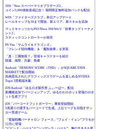
3DS「New スーパーマリオブラザーズ2」
コイン3,000億枚達成記念！ 期間限定無料追加パックを配信
WIN「ファイターズクラブ」本日アップデート
レベルキャップを30まで開放。新エリア、新スキルを追加
マッドキャッツからPS3/Xbox 360/Wii U「鉄拳タッグトーナメ
ント2」
スティックコントローラーが発売
PS Vita「サムライ＆ドラゴンズ」
「フレンド招待機能」＆「魔獣倉庫」を実装
「真・三國無双７」登場キャラクターを紹介
陸遜、孫堅、呂蒙、魯粛
Android「DEMONS' SCORE（THD）」がSQUARE ENIX
MARKETで配信開始
高画質化されたグラフィックスでゲームを楽しめるNVIDIA
Tegra 3搭載端末版
iOS/Android「ゆるロボ製作所 ふぃーばー」配信
新機能追加でバージョンアップ。ゆるかわロボット登場のロボ
ット生産アプリ
iOS「バーコードフットボーラー」事前登録開始
3兆通りの選手をバーコードで生成。上位リーグを目指すサッ
カー育成ゲーム
「電脳戦機バーチャロン フォース」“フェイ・イェン”プラモが
12月に登場
“ビビッド・ハート”と“シンデレラ・ハート”。胸の大きさも変