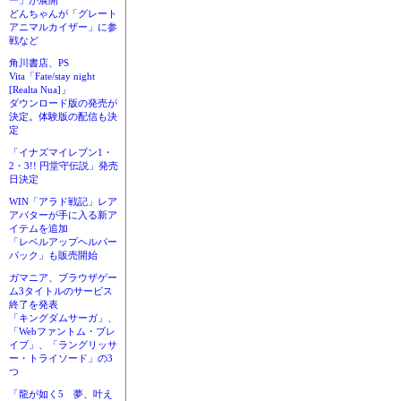
ー」が展開
どんちゃんが「グレート
アニマルカイザー」に参
戦など
角川書店、PS
Vita「Fate/stay night
[Realta Nua]」
ダウンロード版の発売が
決定。体験版の配信も決
定
「イナズマイレブン1・
2・3!! 円堂守伝説」発売
日決定
WIN「アラド戦記」レア
アバターが手に入る新ア
イテムを追加
「レベルアップヘルパー
パック」も販売開始
ガマニア、ブラウザゲー
ム3タイトルのサービス
終了を発表
「キングダムサーガ」、
「Webファントム・ブレ
イブ」、「ラングリッサ
ー・トライソード」の3
つ
「龍が如く5 夢、叶え