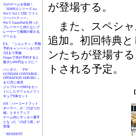
が登場する。
35のゲームを収録！
「SIMPLEシリーズ for
Wii U Vol.1 THE ファミ
リーパーティー」
また、スペシャ
Wii U GamePadを持った
プレーヤーと持たないプ
レーヤーで展開の変わる
ゲームも
追加。初回特典と
EA、「シムシティ」早期
予約キャンペーンを12月
ンたちが登場する
3日まで実施
Originで先行予約すると
最大5,000円おトクに！
トされる予定。
バンダイ、「FW
GUNDAM CONVERGE -
OPERATION JABURO -」
を12月に発売
ジャブローのMSをセッ
【
トにしたデフォルメフィ
ギュア8体セット
iOS「バーコードフット
ボーラー」が「のぼうの
城」とタイアップ
ゲーム内にサッカー選手
となった「のぼう様」が
登場
「RESIDENT