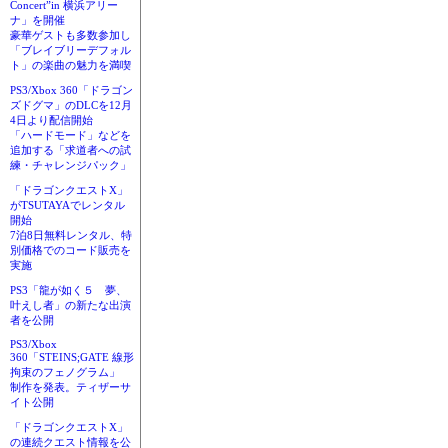
Concert”in 横浜アリー
ナ」を開催
豪華ゲストも多数参加し
「ブレイブリーデフォル
ト」の楽曲の魅力を満喫
PS3/Xbox 360「ドラゴン
ズドグマ」のDLCを12月
4日より配信開始
「ハードモード」などを
追加する「求道者への試
練・チャレンジパック」
「ドラゴンクエストX」
がTSUTAYAでレンタル
開始
7泊8日無料レンタル、特
別価格でのコード販売を
実施
PS3「龍が如く５ 夢、
叶えし者」の新たな出演
者を公開
PS3/Xbox
360「STEINS;GATE 線形
拘束のフェノグラム」
制作を発表。ティザーサ
イト公開
「ドラゴンクエストX」
の連続クエスト情報を公