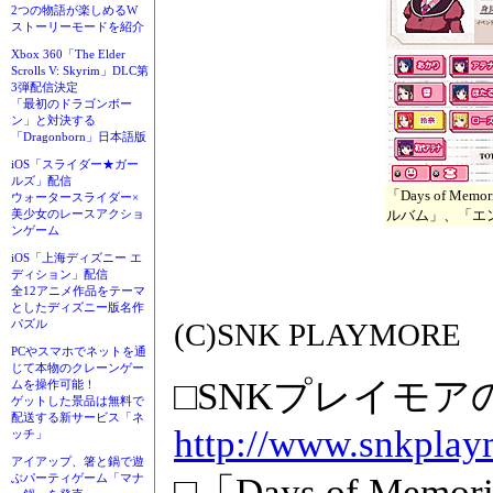
2つの物語が楽しめるW
ストーリーモードを紹介
Xbox 360「The Elder
Scrolls V: Skyrim」DLC第
3弾配信決定
「最初のドラゴンボー
ン」と対決する
「Dragonborn」日本語版
iOS「スライダー★ガー
ルズ」配信
「Days of 
ウォータースライダー×
ルバム」、「エ
美少女のレースアクショ
ンゲーム
iOS「上海ディズニー エ
ディション」配信
全12アニメ作品をテーマ
としたディズニー版名作
(C)SNK PLAYMORE
パズル
PCやスマホでネットを通
じて本物のクレーンゲー
□SNKプレイモ
ムを操作可能！
ゲットした景品は無料で
配送する新サービス「ネ
http://www.snkplay
ッチ」
アイアップ、箸と鍋で遊
□「Days of Mem
ぶパーティゲーム「マナ