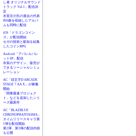
し者 オリジナルサウンド
トラック Vol.1」配信決
定
氷室京介氏の過去の代表
作6曲を収録したアルバ
ムも同時に配信
iOS「ドラゴンコイン
ズ」が配信開始
セガの技術と叡知を結集
したコインRPG
Android「アパレルパレ
ットSP」配信
衣装のデザイン、販売が
できるソーシャルシミュ
レーション
AC「頭文字D ARCADE
STAGE 7 AA X」が稼働
開始
「関東最速プロジェク
ト」などを追加したシリ
ーズ最新作
AC「BLAZBLUE
CHRONOPHANTASMA」
タイムリリースキャラ第
1弾を配信開始
第2弾、第3弾の配信内容
も公開