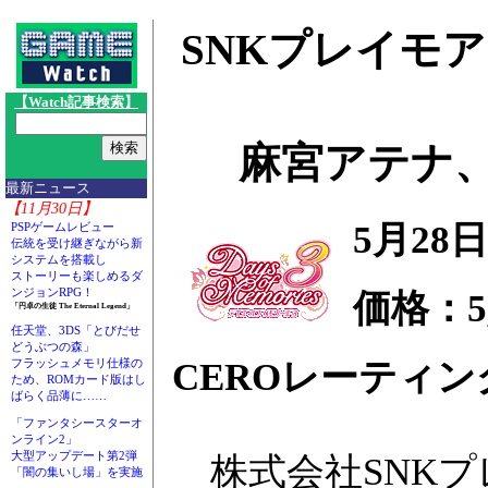
SNKプレイモア、D
【Watch記事検索】
麻宮アテナ
最新ニュース
【11月30日】
5月28
PSPゲームレビュー
伝統を受け継ぎながら新
システムを搭載し
ストーリーも楽しめるダ
ンジョンRPG！
価格：5,
「円卓の生徒 The Eternal Legend」
任天堂、3DS「とびだせ
どうぶつの森」
CEROレーティン
フラッシュメモリ仕様の
ため、ROMカード版はし
ばらく品薄に……
「ファンタシースターオ
ンライン2」
大型アップデート第2弾
株式会社SNKプ
「闇の集いし場」を実施