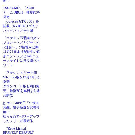
開!!
TSUKUMO、「ACIII」
と「CoDBOII」推奨PCを
発売
「GeForce GTX 660」を
搭載。NVIDIAロゴ入り
バックパックを付属
「ポケモン不思議のダン
ジョン～マグナゲートと
∞迷宮～」の情報を公開
11月23日より配信中の追
加コンテンツとWebニュ
ースサイト先行公開パス
ワード
「アサシン クリードIII」
Windows版を12月21日に
発売
ダウンロード版も同日発
売。推奨PCを本日より販
売開始
gumi、GREE用「任侠道
覚醒」親子極道も実現可
能！
様々な点でパワーアップ
したシリーズ最新作
「“Revo Linked
BRAVELY DEFAULT