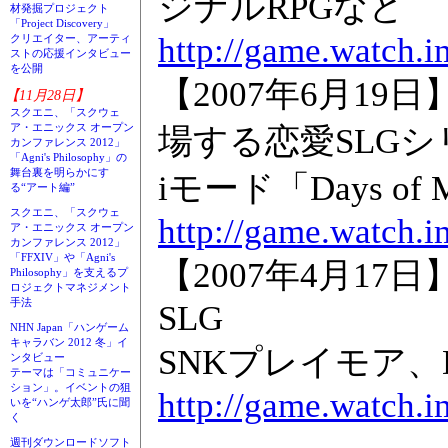
ジナルRPGなど
材発掘プロジェクト
「Project Discovery」
http://game.watch.
クリエイター、アーティ
ストの応援インタビュー
を公開
【2007年6月19
【11月28日】
スクエニ、「スクウェ
ア・エニックス オープン
場する恋愛SLG
カンファレンス 2012」
「Agni's Philosophy」の
舞台裏を明らかにす
iモード「Days o
る“アート編”
スクエニ、「スクウェ
http://game.watch.
ア・エニックス オープン
カンファレンス 2012」
「FFXIV」や「Agni's
【2007年4月1
Philosophy」を支えるプ
ロジェクトマネジメント
手法
SLG
NHN Japan「ハンゲーム
キャラバン 2012 冬」イ
SNKプレイモア、DS「
ンタビュー
テーマは「コミュニケー
ション」。イベントの狙
http://game.watch.
いを“ハンゲ太郎”氏に聞
く
週刊ダウンロードソフト