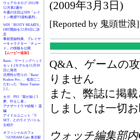
(2009年3月3日)
ウェアカタログ 2012年
12月第2週分
今週の注目は3DS「レイ
トン教授VS逆転裁判」
[Reported by 鬼頭世浪]
WIN「RUSTY HEARTS」
OBT開始を12月6日に決
定
事前登録特典、プレイヤ
ーキャラクター「チュー
ド」の情報を公開
【ムービー追加】
Q&A、ゲームの
Razer、ゲーミングヘッド
セット2モデルを11月30
日に発売
りません
汎用性が売りの「Razer
Kraken Pro」、低音にこ
だわった「Razer Tiamat
2.2」
また、弊誌に掲載
セガ、PS3「龍が如く5
夢、叶えし者」
しましては一切お
アナザードラマ続報！ 遥
編
アイドルユニット「T-
SET」とのライブバトル
を紹介
ウォッチ編集部内GA
オフィシャルカフェ
「GUNDAM Cafe 東京駅