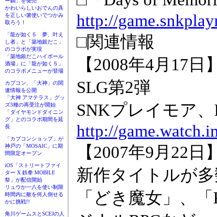
ー鍋」を発売
かわいらしいおでんの具
http://game.snkplay
を正しい箸使いでつかみ
取ろう！
「龍が如く５ 夢、叶え
□関連情報
し者」と「築地銀だこ」
のコラボが実現
「築地銀だこハイボール
【2008年4月1
酒場」に「龍が如く５」
のコラボメニューが登場
SLG第2弾
カプコン、「大神」の関
連情報を公開
「大神 アマテラス」グッ
SNKプレイモア、DS「D
ズ3種の再受注が開始
「ダイヤモンドダイニン
グ」とのコラボ期間を延
http://game.watch.
長
「カプコンショップ」が
【2007年9月22
神戸の「MOSAIC」に期
間限定オープン
iOS「ストリートファイ
新作タイトルが多
ター X 鉄拳 MOBILE
祭」が配信開始
リュウか一八を使い制限
「どき魔女」、「
時間内に敵を何人倒せる
かに挑戦!!
角川ゲームスとSCEJの人