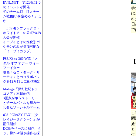
EVIL.NET」で12月に2つ
のイベントが開催
学
初のチーム戦「[3人チー
は
ム戦]狙いを定めろ！」ほ
れ
か
日
「ポケモンブラック２・
で
ホワイト２」の公式Wi-Fi
大会が開催
イーブイとその進化形ポ
ケモンのみが参加可能な
「イーブイカップ」
PS3/Xbox 360/WIN「メ
【
ダル オブ オナー ウォー
ファイター」
映画「ゼロ・ダーク・サ
ーティ」とのコラボパッ
クを12月19日に配信決定
Mobage「夢幻戦紀ドラ
ゴノア」本日配信
3国家が争うストーリー
とチームバトルを組み合
わせたソーシャルゲーム
古
iOS「CRAZY TAXI（ク
問
レイジータクシー）」が
旅
配信開始
DC版をベースに制作、タ
と
ッチ操作や傾き操作を採
生