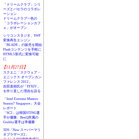
「ドリームクラブ」シリ
ーズとパセラのコラボレ
ーション
ドリームクラブ一色の
「コラボレーションカフ
ェ」がオープン
シリコンスタジオ、SWF
変換再生エンジン
「BLADE」の販売を開始
Flashコンテンツを手軽に
HTML5形式に変換可能
に
【11月27日】
スクエニ「スクウェア・
エニックス オープンカン
ファレンス 2012」
吉田直樹氏が「FFXIV」
を作り直した理由を語る
「Intel Extreme Masters
Season7 Singapore」大会
レポート
「SC2」は韓国STING選
手が優勝、BenQ所属の
Grubby選手は準優勝
3DS「New スーパーマリ
オブラザーズ2」