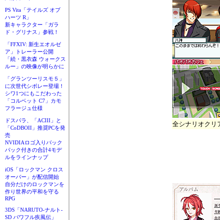
PS Vita「テイルズ オブ
ハーツ R」
新キャラクター「ガラ
ド・グリナス」参戦！
「FFXIV: 新生エオルゼ
ア」トレーラー公開
「続・黒衣森 ウォークス
ルー」の映像が明らかに
「グランツーリスモ５」
に次世代シボレー登場！
シワ1つにもこだわった
「コルベット C7」カモ
フラージュ仕様
ドスパラ、「ACIII」と
全シナリオクリ
「CoDBOII」推奨PCを発
売
NVIDIAロゴ入りバック
パック付きの合計4モデ
ルをラインナップ
iOS「ロックマン クロス
オーバー」が配信開始
自分だけのロックマンを
作り世界の平和を守る
RPG
3DS「NARUTO-ナルト-
SD パワフル疾風伝」