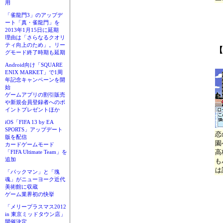
用
「雀龍門3」のアップデ
ート「真・雀龍門」を
2013年1月15日に延期
理由は「さらなるクオリ
ティ向上のため」。リー
【
グモード終了時期も延期
Android向け「SQUARE
ENIX MARKET」で1周
年記念キャンペーンを開
始
ゲームアプリの割引販売
や新規会員登録者へのポ
イントプレゼントほか
iOS「FIFA 13 by EA
SPORTS」アップデート
恋
版を配信
園
カードゲームモード
高
「FIFA Ultimate Team」を
追加
も
は
「パックマン」と「塊
魂」がニューヨーク近代
美術館に収蔵
ゲーム業界初の快挙
「メリープラスマス2012
in 東京ミッドタウン店」
開催決定