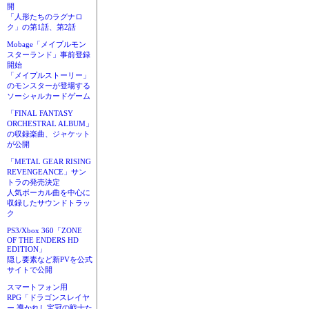
開
「人形たちのラグナロ
ク」の第1話、第2話
Mobage「メイプルモン
スターランド」事前登録
開始
「メイプルストーリー」
のモンスターが登場する
ソーシャルカードゲーム
「FINAL FANTASY
ORCHESTRAL ALBUM」
の収録楽曲、ジャケット
が公開
「METAL GEAR RISING
REVENGEANCE」サン
トラの発売決定
人気ボーカル曲を中心に
収録したサウンドトラッ
ク
PS3/Xbox 360「ZONE
OF THE ENDERS HD
EDITION」
隠し要素など新PVを公式
サイトで公開
スマートフォン用
RPG「ドラゴンスレイヤ
ー 導かれし宝冠の戦士た