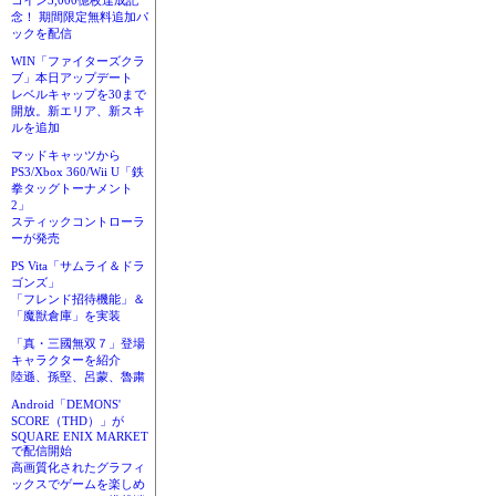
コイン3,000億枚達成記
念！ 期間限定無料追加パ
ックを配信
WIN「ファイターズクラ
ブ」本日アップデート
レベルキャップを30まで
開放。新エリア、新スキ
ルを追加
マッドキャッツから
PS3/Xbox 360/Wii U「鉄
拳タッグトーナメント
2」
スティックコントローラ
ーが発売
PS Vita「サムライ＆ドラ
ゴンズ」
「フレンド招待機能」＆
「魔獣倉庫」を実装
「真・三國無双７」登場
キャラクターを紹介
陸遜、孫堅、呂蒙、魯粛
Android「DEMONS'
SCORE（THD）」が
SQUARE ENIX MARKET
で配信開始
高画質化されたグラフィ
ックスでゲームを楽しめ