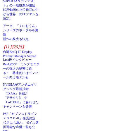
SUPER FAN コンテス
ト」の一般投票が開始
60秒動画の上位作品の中
から世界一のFFファンを
決定！
アーク、「くにおくん」
シリーズのポータルを更
新
新作の発売も決定
【11月26日】
台湾BenQ IT Display
Product Manager Scread
Liao氏インタビュー
BenQのゲーミングモニタ
ーの強さの秘密に迫
る！ 将来的にはコンソ
ール向けモデルも
NVIDIAがアンチエイリ
アシング最新技術
「TXAA」を紹介
「アサクリ3」や
「CoD:BO2」に合わせた
キャンペーンも発表
PSP「セブンスドラゴン
２０２０-II」発売決定
40名にも及ぶ、ボイス選
択可能な声優一覧も公