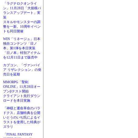
「ラグナロクオンライ
ン」11月28日「大規模バ
ランスアップデート」実
装
スキルやモンスターの調
整を一新。10周年イベン
トも同日開催
WIN「リネージュ」日本
独自コンテンツ「日ノ
本」第1弾を本日実装
「日ノ本」特別アイテム
を12月11日まで販売中
カプコン、「ヴァンパイ
ア リザレクション」の発
売日を延期
MMORPG「聖剣
ONLINE」11月28日オー
プンβテスト開始
クライアント先行ダウン
ロードを本日実施
「神様と運命革命のパラ
ドクス」店舗特典を公開
いとうのいぢ氏によるイ
ラストを使用した特典が
ズラリ
「FINAL FANTASY