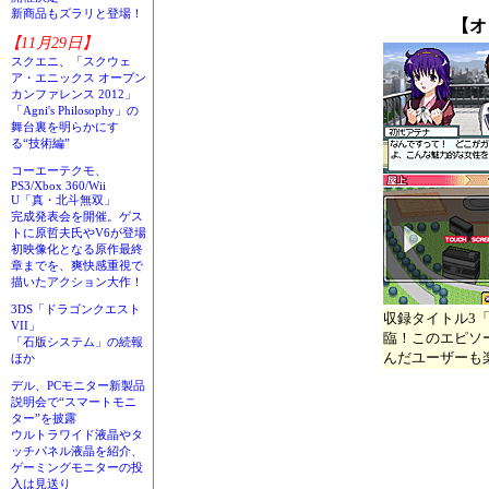
新商品もズラリと登場！
【オ
【11月29日】
スクエニ、「スクウェ
ア・エニックス オープン
カンファレンス 2012」
「Agni's Philosophy」の
舞台裏を明らかにす
る“技術編”
コーエーテクモ、
PS3/Xbox 360/Wii
U「真・北斗無双」
完成発表会を開催。ゲス
トに原哲夫氏やV6が登場
初映像化となる原作最終
章までを、爽快感重視で
描いたアクション大作！
3DS「ドラゴンクエスト
収録タイトル3
VII」
臨！このエピソ
「石版システム」の続報
んだユーザーも
ほか
デル、PCモニター新製品
説明会で“スマートモニ
ター”を披露
ウルトラワイド液晶やタ
ッチパネル液晶を紹介、
ゲーミングモニターの投
入は見送り