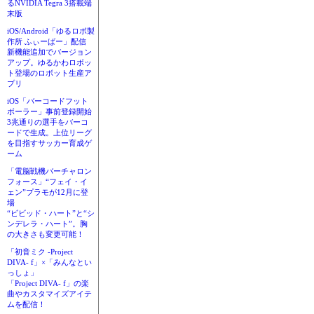
るNVIDIA Tegra 3搭載端
末版
iOS/Android「ゆるロボ製
作所 ふぃーばー」配信
新機能追加でバージョン
アップ。ゆるかわロボッ
ト登場のロボット生産ア
プリ
iOS「バーコードフット
ボーラー」事前登録開始
3兆通りの選手をバーコ
ードで生成。上位リーグ
を目指すサッカー育成ゲ
ーム
「電脳戦機バーチャロン
フォース」“フェイ・イ
ェン”プラモが12月に登
場
“ビビッド・ハート”と“シ
ンデレラ・ハート”。胸
の大きさも変更可能！
「初音ミク -Project
DIVA- f」×「みんなとい
っしょ」
「Project DIVA- f」の楽
曲やカスタマイズアイテ
ムを配信！