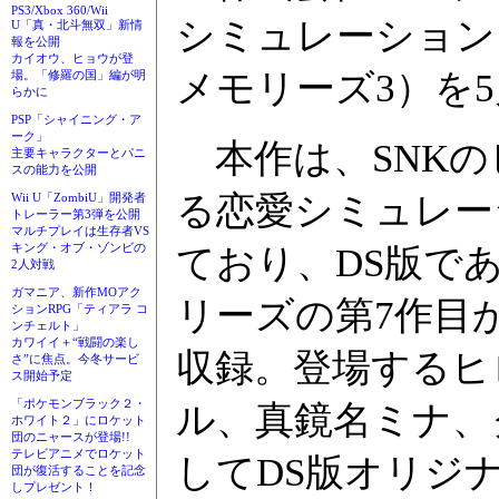
PS3/Xbox 360/Wii
シミュレーション「Da
U「真・北斗無双」新情
報を公開
カイオウ、ヒョウが登
メモリーズ3）を5
場。「修羅の国」編が明
らかに
PSP「シャイニング・ア
ーク」
本作は、SNKの
主要キャラクターとパニ
スの能力を公開
る恋愛シミュレー
Wii U「ZombiU」開発者
トレーラー第3弾を公開
マルチプレイは生存者VS
キング・オブ・ゾンビの
ており、DS版である「
2人対戦
ガマニア、新作MOアク
リーズの第7作目
ションRPG「ティアラ コ
ンチェルト」
カワイイ＋“戦闘の楽し
収録。登場するヒ
さ”に焦点。今冬サービ
ス開始予定
「ポケモンブラック２・
ル、真鏡名ミナ、
ホワイト２」にロケット
団のニャースが登場!!
テレビアニメでロケット
してDS版オリジ
団が復活することを記念
しプレゼント！