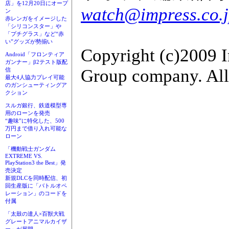
店」を12月20日にオープ
watch@impress.co.
ン
赤レンガをイメージした
「シリコンスター」や
「プチグラス」など“赤
い”グッズが勢揃い
Copyright (c)2009 
Android「フロンティア
ガンナー」β2テスト版配
Group company. All 
信
最大4人協力プレイ可能
のガンシューティングア
クション
スルガ銀行、鉄道模型専
用のローンを発売
“趣味”に特化した、500
万円まで借り入れ可能な
ローン
「機動戦士ガンダム
EXTREME VS.
PlayStation3 the Best」発
売決定
新規DLCを同時配信、初
回生産版に「バトルオペ
レーション」のコードを
付属
「太鼓の達人×百獣大戦
グレートアニマルカイザ