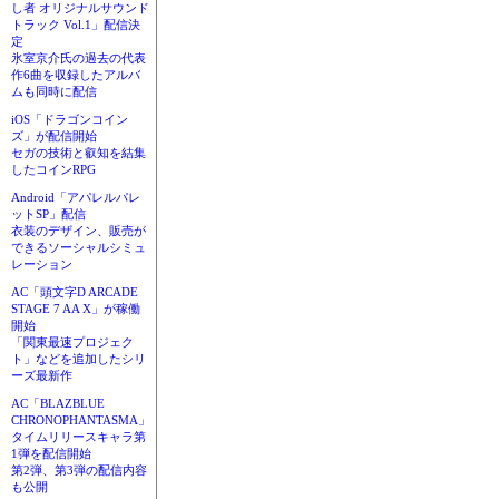
し者 オリジナルサウンド
トラック Vol.1」配信決
定
氷室京介氏の過去の代表
作6曲を収録したアルバ
ムも同時に配信
iOS「ドラゴンコイン
ズ」が配信開始
セガの技術と叡知を結集
したコインRPG
Android「アパレルパレ
ットSP」配信
衣装のデザイン、販売が
できるソーシャルシミュ
レーション
AC「頭文字D ARCADE
STAGE 7 AA X」が稼働
開始
「関東最速プロジェク
ト」などを追加したシリ
ーズ最新作
AC「BLAZBLUE
CHRONOPHANTASMA」
タイムリリースキャラ第
1弾を配信開始
第2弾、第3弾の配信内容
も公開