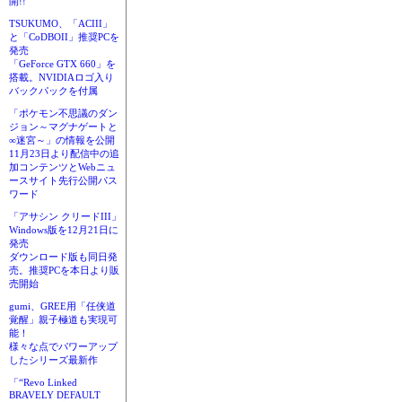
開!!
TSUKUMO、「ACIII」
と「CoDBOII」推奨PCを
発売
「GeForce GTX 660」を
搭載。NVIDIAロゴ入り
バックパックを付属
「ポケモン不思議のダン
ジョン～マグナゲートと
∞迷宮～」の情報を公開
11月23日より配信中の追
加コンテンツとWebニュ
ースサイト先行公開パス
ワード
「アサシン クリードIII」
Windows版を12月21日に
発売
ダウンロード版も同日発
売。推奨PCを本日より販
売開始
gumi、GREE用「任侠道
覚醒」親子極道も実現可
能！
様々な点でパワーアップ
したシリーズ最新作
「“Revo Linked
BRAVELY DEFAULT