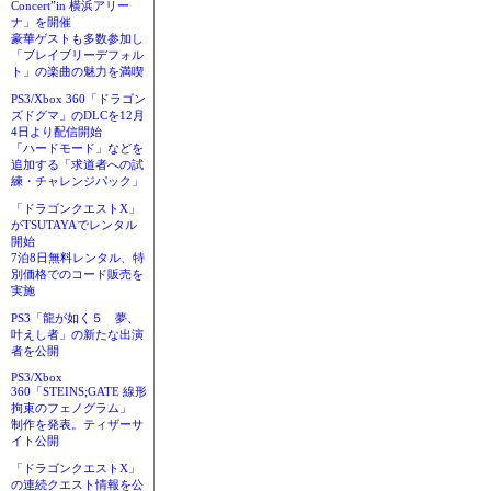
Concert”in 横浜アリー
ナ」を開催
豪華ゲストも多数参加し
「ブレイブリーデフォル
ト」の楽曲の魅力を満喫
PS3/Xbox 360「ドラゴン
ズドグマ」のDLCを12月
4日より配信開始
「ハードモード」などを
追加する「求道者への試
練・チャレンジパック」
「ドラゴンクエストX」
がTSUTAYAでレンタル
開始
7泊8日無料レンタル、特
別価格でのコード販売を
実施
PS3「龍が如く５ 夢、
叶えし者」の新たな出演
者を公開
PS3/Xbox
360「STEINS;GATE 線形
拘束のフェノグラム」
制作を発表。ティザーサ
イト公開
「ドラゴンクエストX」
の連続クエスト情報を公