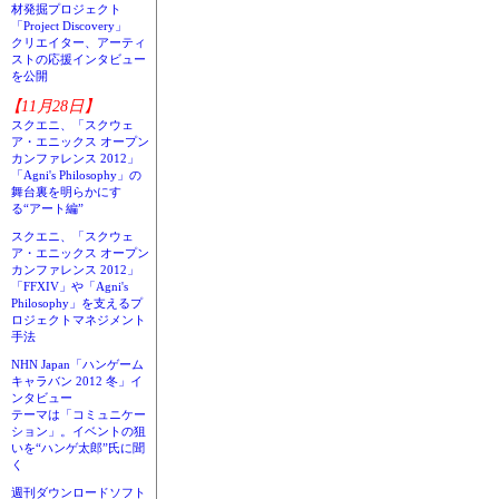
材発掘プロジェクト
「Project Discovery」
クリエイター、アーティ
ストの応援インタビュー
を公開
【11月28日】
スクエニ、「スクウェ
ア・エニックス オープン
カンファレンス 2012」
「Agni's Philosophy」の
舞台裏を明らかにす
る“アート編”
スクエニ、「スクウェ
ア・エニックス オープン
カンファレンス 2012」
「FFXIV」や「Agni's
Philosophy」を支えるプ
ロジェクトマネジメント
手法
NHN Japan「ハンゲーム
キャラバン 2012 冬」イ
ンタビュー
テーマは「コミュニケー
ション」。イベントの狙
いを“ハンゲ太郎”氏に聞
く
週刊ダウンロードソフト