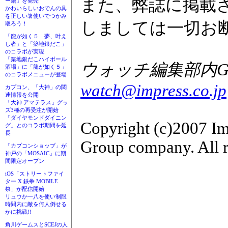
また、弊誌に掲載
ー鍋」を発売
かわいらしいおでんの具
を正しい箸使いでつかみ
しましては一切お
取ろう！
「龍が如く５ 夢、叶え
し者」と「築地銀だこ」
のコラボが実現
「築地銀だこハイボール
ウォッチ編集部内GAM
酒場」に「龍が如く５」
のコラボメニューが登場
watch@impress.co.jp
カプコン、「大神」の関
連情報を公開
「大神 アマテラス」グッ
ズ3種の再受注が開始
「ダイヤモンドダイニン
Copyright (c)2007 Im
グ」とのコラボ期間を延
長
Group company. All r
「カプコンショップ」が
神戸の「MOSAIC」に期
間限定オープン
iOS「ストリートファイ
ター X 鉄拳 MOBILE
祭」が配信開始
リュウか一八を使い制限
時間内に敵を何人倒せる
かに挑戦!!
角川ゲームスとSCEJの人