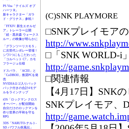
PS Vita「テイルズ オブ
ハーツ R」
(C)SNK PLAYMORE
新キャラクター「ガラ
ド・グリナス」参戦！
「FFXIV: 新生エオルゼ
□SNKプレイモア
ア」トレーラー公開
「続・黒衣森 ウォークス
ルー」の映像が明らかに
http://www.snkplaymo
「グランツーリスモ５」
に次世代シボレー登場！
□「SNK WORLD-
シワ1つにもこだわった
「コルベット C7」カモ
http://game.snkplaym
フラージュ仕様
ドスパラ、「ACIII」と
「CoDBOII」推奨PCを発
□関連情報
売
NVIDIAロゴ入りバック
パック付きの合計4モデ
【4月17日】SNK
ルをラインナップ
iOS「ロックマン クロス
SNKプレイモア、DS「D
オーバー」が配信開始
自分だけのロックマンを
作り世界の平和を守る
http://game.watch.i
RPG
3DS「NARUTO-ナルト-
【2006年5月18
SD パワフル疾風伝」