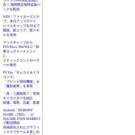
コイン3,000億枚達成記
念！ 期間限定無料追加パ
ックを配信
WIN「ファイターズクラ
ブ」本日アップデート
レベルキャップを30まで
開放。新エリア、新スキ
ルを追加
マッドキャッツから
PS3/Xbox 360/Wii U「鉄
拳タッグトーナメント
2」
スティックコントローラ
ーが発売
PS Vita「サムライ＆ドラ
ゴンズ」
「フレンド招待機能」＆
「魔獣倉庫」を実装
「真・三國無双７」登場
キャラクターを紹介
陸遜、孫堅、呂蒙、魯粛
Android「DEMONS'
SCORE（THD）」が
SQUARE ENIX MARKET
で配信開始
高画質化されたグラフィ
ックスでゲームを楽しめ