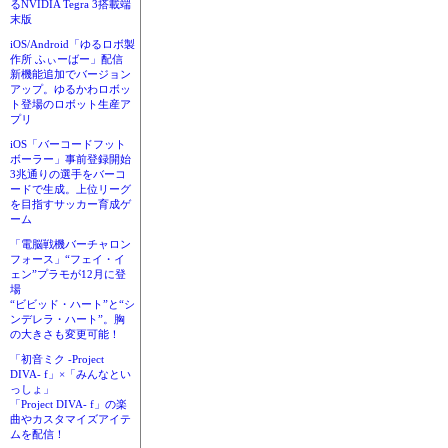
るNVIDIA Tegra 3搭載端
末版
iOS/Android「ゆるロボ製
作所 ふぃーばー」配信
新機能追加でバージョン
アップ。ゆるかわロボッ
ト登場のロボット生産ア
プリ
iOS「バーコードフット
ボーラー」事前登録開始
3兆通りの選手をバーコ
ードで生成。上位リーグ
を目指すサッカー育成ゲ
ーム
「電脳戦機バーチャロン
フォース」“フェイ・イ
ェン”プラモが12月に登
場
“ビビッド・ハート”と“シ
ンデレラ・ハート”。胸
の大きさも変更可能！
「初音ミク -Project
DIVA- f」×「みんなとい
っしょ」
「Project DIVA- f」の楽
曲やカスタマイズアイテ
ムを配信！