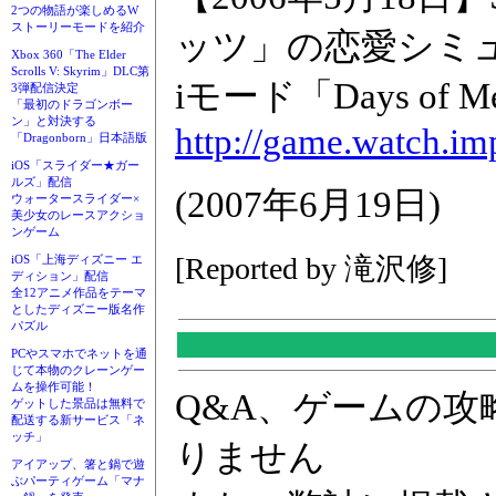
2つの物語が楽しめるW
ストーリーモードを紹介
ッツ」の恋愛シミ
Xbox 360「The Elder
Scrolls V: Skyrim」DLC第
iモード「Days of
3弾配信決定
「最初のドラゴンボー
ン」と対決する
http://game.watch.i
「Dragonborn」日本語版
iOS「スライダー★ガー
ルズ」配信
(2007年6月19日)
ウォータースライダー×
美少女のレースアクショ
ンゲーム
[Reported by 滝沢修]
iOS「上海ディズニー エ
ディション」配信
全12アニメ作品をテーマ
としたディズニー版名作
パズル
PCやスマホでネットを通
じて本物のクレーンゲー
ムを操作可能！
Q&A、ゲームの
ゲットした景品は無料で
配送する新サービス「ネ
ッチ」
りません
アイアップ、箸と鍋で遊
ぶパーティゲーム「マナ