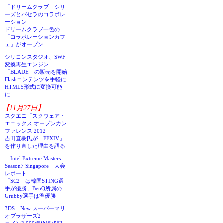
「ドリームクラブ」シリ
ーズとパセラのコラボレ
ーション
ドリームクラブ一色の
「コラボレーションカフ
ェ」がオープン
シリコンスタジオ、SWF
変換再生エンジン
「BLADE」の販売を開始
Flashコンテンツを手軽に
HTML5形式に変換可能
に
【11月27日】
スクエニ「スクウェア・
エニックス オープンカン
ファレンス 2012」
吉田直樹氏が「FFXIV」
を作り直した理由を語る
「Intel Extreme Masters
Season7 Singapore」大会
レポート
「SC2」は韓国STING選
手が優勝、BenQ所属の
Grubby選手は準優勝
3DS「New スーパーマリ
オブラザーズ2」