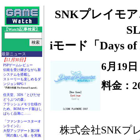
SNKプレイモ
S
【Watch記事検索】
iモード「Days o
最新ニュース
【11月30日】
6月19
PSPゲームレビュー
伝統を受け継ぎながら新
システムを搭載し
ストーリーも楽しめるダ
料金：20
ンジョンRPG！
「円卓の生徒 The Eternal Legend」
任天堂、3DS「とびだせ
どうぶつの森」
フラッシュメモリ仕様の
ため、ROMカード版はし
ばらく品薄に……
「ファンタシースターオ
ンライン2」
株式会社SNKプレ
大型アップデート第2弾
「闇の集いし場」を実施