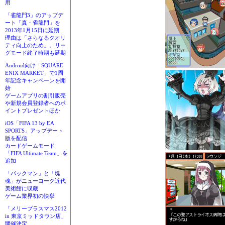
用
「雀龍門3」のアップデ
ート「真・雀龍門」を
2013年1月15日に延期
理由は「さらなるクオリ
ティ向上のため」。リー
グモード終了時期も延期
Android向け「SQUARE
ENIX MARKET」で1周
年記念キャンペーンを開
始
ゲームアプリの割引販売
や新規会員登録者へのポ
イントプレゼントほか
iOS「FIFA 13 by EA
SPORTS」アップデート
版を配信
カードゲームモード
「FIFA Ultimate Team」を
追加
「パックマン」と「塊
魂」がニューヨーク近代
美術館に収蔵
ゲーム業界初の快挙
「メリープラスマス2012
in 東京ミッドタウン店」
開催決定