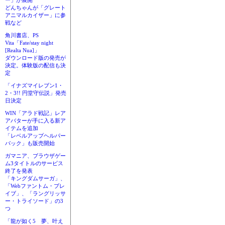
ー」が展開
どんちゃんが「グレート
アニマルカイザー」に参
戦など
角川書店、PS
Vita「Fate/stay night
[Realta Nua]」
ダウンロード版の発売が
決定。体験版の配信も決
定
「イナズマイレブン1・
2・3!! 円堂守伝説」発売
日決定
WIN「アラド戦記」レア
アバターが手に入る新ア
イテムを追加
「レベルアップヘルパー
パック」も販売開始
ガマニア、ブラウザゲー
ム3タイトルのサービス
終了を発表
「キングダムサーガ」、
「Webファントム・ブレ
イブ」、「ラングリッサ
ー・トライソード」の3
つ
「龍が如く5 夢、叶え