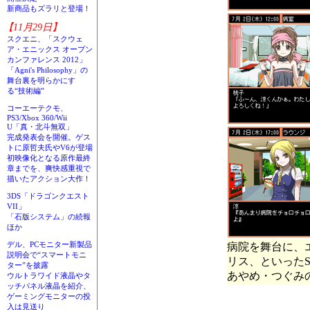
新商品もズラリと登場！
【11月29日】
スクエニ、「スクウェ
ア・エニックス オープン
カンファレンス 2012」
「Agni's Philosophy」の
舞台裏を明らかにす
る“技術編”
コーエーテクモ、
PS3/Xbox 360/Wii
U「真・北斗無双」
完成発表会を開催。ゲス
トに原哲夫氏やV6が登場
初映像化となる原作最終
章までを、爽快感重視で
描いたアクション大作！
3DS「ドラゴンクエスト
VII」
「石版システム」の続報
ほか
デル、PCモニター新製品
病院を舞台に、
説明会で“スマートモニ
リス、といった
ター”を披露
あやめ・つぐみ
ウルトラワイド液晶やタ
ッチパネル液晶を紹介、
ゲーミングモニターの投
入は見送り