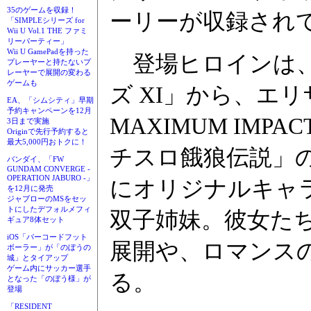
35のゲームを収録！
ーリーが収録され
「SIMPLEシリーズ for
Wii U Vol.1 THE ファミ
リーパーティー」
Wii U GamePadを持った
登場ヒロインは、
プレーヤーと持たないプ
レーヤーで展開の変わる
ゲームも
ズ XI」から、エ
EA、「シムシティ」早期
予約キャンペーンを12月
MAXIMUM IM
3日まで実施
Originで先行予約すると
最大5,000円おトクに！
チスロ餓狼伝説」
バンダイ、「FW
GUNDAM CONVERGE -
OPERATION JABURO -」
にオリジナルキャ
を12月に発売
ジャブローのMSをセッ
トにしたデフォルメフィ
双子姉妹。彼女た
ギュア8体セット
iOS「バーコードフット
展開や、ロマンス
ボーラー」が「のぼうの
城」とタイアップ
ゲーム内にサッカー選手
る。
となった「のぼう様」が
登場
「RESIDENT