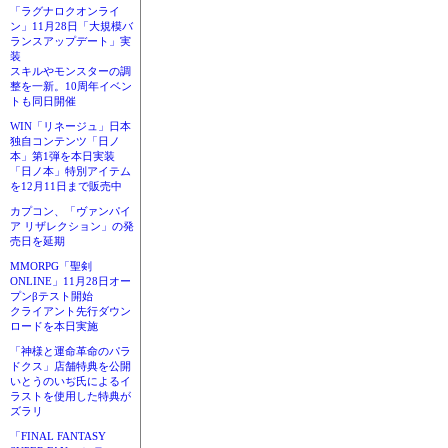
「ラグナロクオンライ
ン」11月28日「大規模バ
ランスアップデート」実
装
スキルやモンスターの調
整を一新。10周年イベン
トも同日開催
WIN「リネージュ」日本
独自コンテンツ「日ノ
本」第1弾を本日実装
「日ノ本」特別アイテム
を12月11日まで販売中
カプコン、「ヴァンパイ
ア リザレクション」の発
売日を延期
MMORPG「聖剣
ONLINE」11月28日オー
プンβテスト開始
クライアント先行ダウン
ロードを本日実施
「神様と運命革命のパラ
ドクス」店舗特典を公開
いとうのいぢ氏によるイ
ラストを使用した特典が
ズラリ
「FINAL FANTASY