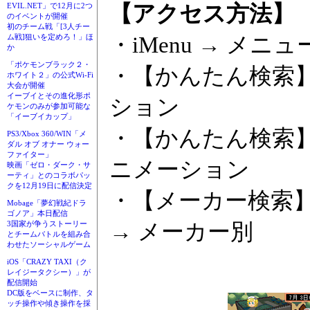
【アクセス方法】
EVIL.NET」で12月に2つ
のイベントが開催
初のチーム戦「[3人チー
・iMenu → メニ
ム戦]狙いを定めろ！」ほ
か
「ポケモンブラック２・
・【かんたん検索】 
ホワイト２」の公式Wi-Fi
大会が開催
イーブイとその進化形ポ
ション
ケモンのみが参加可能な
「イーブイカップ」
・【かんたん検索】 
PS3/Xbox 360/WIN「メ
ダル オブ オナー ウォー
ファイター」
ニメーション
映画「ゼロ・ダーク・サ
ーティ」とのコラボパッ
クを12月19日に配信決定
・【メーカー検索】 
Mobage「夢幻戦紀ドラ
ゴノア」本日配信
→ メーカー別
3国家が争うストーリー
とチームバトルを組み合
わせたソーシャルゲーム
iOS「CRAZY TAXI（ク
レイジータクシー）」が
配信開始
DC版をベースに制作、タ
ッチ操作や傾き操作を採