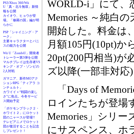
WORLD-i」にて、
PS3/Xbox 360/Wii
U「真・北斗無双」新情
報を公開
Memories ～
カイオウ、ヒョウが登
場。「修羅の国」編が明
らかに
開始した。料金は、「
PSP「シャイニング・ア
ーク」
月額105円(10pt)
主要キャラクターとパニ
スの能力を公開
Wii U「ZombiU」開発者
20pt(200円相当
トレーラー第3弾を公開
マルチプレイは生存者VS
キング・オブ・ゾンビの
ズ以降(一部非対応
2人対戦
ガマニア、新作MOアク
ションRPG「ティアラ コ
「Days of Me
ンチェルト」
カワイイ＋“戦闘の楽し
さ”に焦点。今冬サービ
ロインたちが登場す
ス開始予定
「ポケモンブラック２・
Memories」シ
ホワイト２」にロケット
団のニャースが登場!!
テレビアニメでロケット
にサスペンス、ホ
団が復活することを記念
しプレゼント！