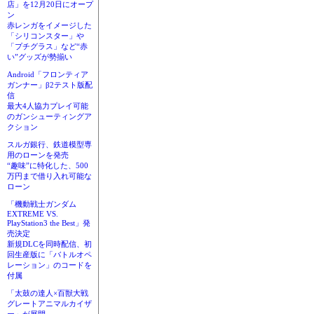
店」を12月20日にオープ
ン
赤レンガをイメージした
「シリコンスター」や
「プチグラス」など“赤
い”グッズが勢揃い
Android「フロンティア
ガンナー」β2テスト版配
信
最大4人協力プレイ可能
のガンシューティングア
クション
スルガ銀行、鉄道模型専
用のローンを発売
“趣味”に特化した、500
万円まで借り入れ可能な
ローン
「機動戦士ガンダム
EXTREME VS.
PlayStation3 the Best」発
売決定
新規DLCを同時配信、初
回生産版に「バトルオペ
レーション」のコードを
付属
「太鼓の達人×百獣大戦
グレートアニマルカイザ