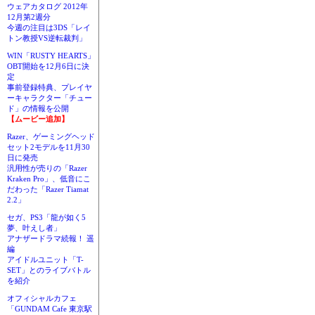
ウェアカタログ 2012年
12月第2週分
今週の注目は3DS「レイ
トン教授VS逆転裁判」
WIN「RUSTY HEARTS」
OBT開始を12月6日に決
定
事前登録特典、プレイヤ
ーキャラクター「チュー
ド」の情報を公開
【ムービー追加】
Razer、ゲーミングヘッド
セット2モデルを11月30
日に発売
汎用性が売りの「Razer
Kraken Pro」、低音にこ
だわった「Razer Tiamat
2.2」
セガ、PS3「龍が如く5
夢、叶えし者」
アナザードラマ続報！ 遥
編
アイドルユニット「T-
SET」とのライブバトル
を紹介
オフィシャルカフェ
「GUNDAM Cafe 東京駅