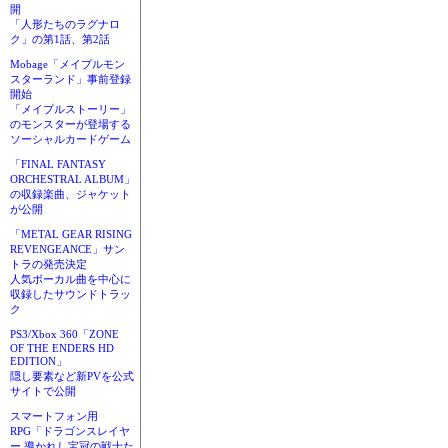
開
「人形たちのラグナロ
ク」の第1話、第2話
Mobage「メイプルモン
スターランド」事前登録
開始
「メイプルストーリー」
のモンスターが登場する
ソーシャルカードゲーム
「FINAL FANTASY
ORCHESTRAL ALBUM」
の収録楽曲、ジャケット
が公開
「METAL GEAR RISING
REVENGEANCE」サン
トラの発売決定
人気ボーカル曲を中心に
収録したサウンドトラッ
ク
PS3/Xbox 360「ZONE
OF THE ENDERS HD
EDITION」
隠し要素など新PVを公式
サイトで公開
スマートフォン用
RPG「ドラゴンスレイヤ
ー 導かれし宝冠の戦士た