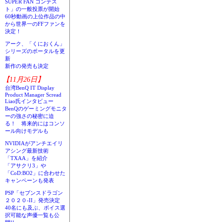
SUPER FAN コンテス
ト」の一般投票が開始
60秒動画の上位作品の中
から世界一のFFファンを
決定！
アーク、「くにおくん」
シリーズのポータルを更
新
新作の発売も決定
【11月26日】
台湾BenQ IT Display
Product Manager Scread
Liao氏インタビュー
BenQのゲーミングモニタ
ーの強さの秘密に迫
る！ 将来的にはコンソ
ール向けモデルも
NVIDIAがアンチエイリ
アシング最新技術
「TXAA」を紹介
「アサクリ3」や
「CoD:BO2」に合わせた
キャンペーンも発表
PSP「セブンスドラゴン
２０２０-II」発売決定
40名にも及ぶ、ボイス選
択可能な声優一覧も公