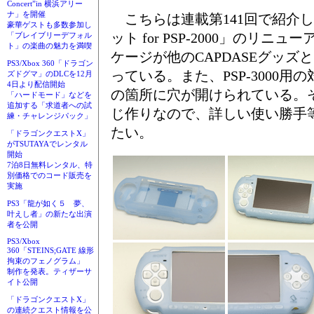
Concert”in 横浜アリー
ナ」を開催
こちらは連載第141回で紹介
豪華ゲストも多数参加し
ット for PSP-2000」のリ
「ブレイブリーデフォル
ト」の楽曲の魅力を満喫
ケージが他のCAPDASEグッズ
PS3/Xbox 360「ドラゴン
っている。また、PSP-3000
ズドグマ」のDLCを12月
4日より配信開始
の箇所に穴が開けられている。
「ハードモード」などを
追加する「求道者への試
じ作りなので、詳しい使い勝手
練・チャレンジパック」
たい。
「ドラゴンクエストX」
がTSUTAYAでレンタル
開始
7泊8日無料レンタル、特
別価格でのコード販売を
実施
PS3「龍が如く５ 夢、
叶えし者」の新たな出演
者を公開
PS3/Xbox
360「STEINS;GATE 線形
拘束のフェノグラム」
制作を発表。ティザーサ
イト公開
「ドラゴンクエストX」
の連続クエスト情報を公