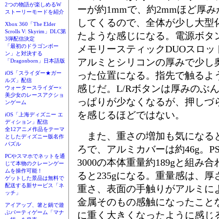
2つの物語が楽しめるW
ーが約1mmで、約2mmほど厚み
ストーリーモードを紹介
してくるので、全体が少し大型
Xbox 360「The Elder
Scrolls V: Skyrim」DLC第
たような感じになる。電源ボタ
3弾配信決定
「最初のドラゴンボー
メモリースティックDUOスロッ
ン」と対決する
アルミとシリコンの厚みで少し
「Dragonborn」日本語版
った位置になる。指先で触るよ
iOS「スライダー★ガー
ルズ」配信
感じだ。L/Rボタンは厚みのぶ
ウォータースライダー×
美少女のレースアクショ
っぱりが少なくなるが、押しづ
ンゲーム
を感じるほどではない。
iOS「上海ディズニー エ
ディション」配信
全12アニメ作品をテーマ
また、重さの増加も気になる
としたディズニー版名作
パズル
ろで、アルミカバーは約46g。PS
PCやスマホでネットを通
3000の本体重量約189gと組み合
じて本物のクレーンゲー
ムを操作可能！
ると235gになる。重量感は、厚
ゲットした景品は無料で
配送する新サービス「ネ
重さ、表面の手触りがアルミに
ッチ」
金属そのもの感触になったこと
アイアップ、箸と鍋で遊
ぶパーティゲーム「マナ
に重く大きくなったように感じ