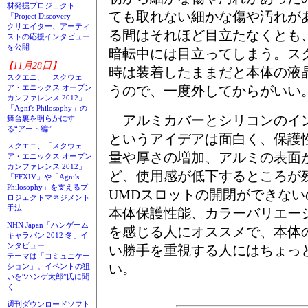
材発掘プロジェクト
ても取れない細かな傷や汚れが
「Project Discovery」
クリエイター、アーティ
る間はそれほど目立たなくとも
ストの応援インタビュー
を公開
暗転中には目立ってしまう。ス
【11月28日】
時は装着したままだと本体の液
スクエニ、「スクウェ
うので、一度外してからがいい
ア・エニックス オープン
カンファレンス 2012」
「Agni's Philosophy」の
アルミカバーとシリコンのイ
舞台裏を明らかにす
る“アート編”
というアイデアは面白く、保護
スクエニ、「スクウェ
量や厚さの増加、アルミの表面
ア・エニックス オープン
カンファレンス 2012」
ど、使用感が低下するところが
「FFXIV」や「Agni's
Philosophy」を支えるプ
UMDスロットの開閉ができな
ロジェクトマネジメント
手法
本体保護性能、カラーバリエー
NHN Japan「ハンゲーム
を感じる人にオススメで、本体
キャラバン 2012 冬」イ
ンタビュー
い勝手を重視する人にはちょっ
テーマは「コミュニケー
い。
ション」。イベントの狙
いを“ハンゲ太郎”氏に聞
く
週刊ダウンロードソフト