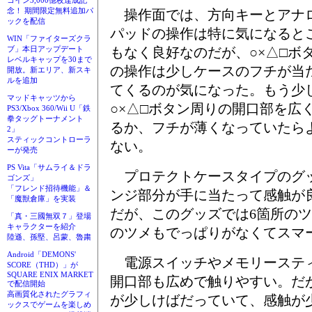
コイン3,000億枚達成記
念！ 期間限定無料追加パ
操作面では、方向キーとアナ
ックを配信
パッドの操作は特に気になると
WIN「ファイターズクラ
もなく良好なのだが、○×△□ボ
ブ」本日アップデート
レベルキャップを30まで
の操作は少しケースのフチが当
開放。新エリア、新スキ
ルを追加
てくるのが気になった。もう少
マッドキャッツから
○×△□ボタン周りの開口部を広
PS3/Xbox 360/Wii U「鉄
拳タッグトーナメント
るか、フチが薄くなっていたら
2」
スティックコントローラ
ない。
ーが発売
PS Vita「サムライ＆ドラ
プロテクトケースタイプのグ
ゴンズ」
「フレンド招待機能」＆
ンジ部分が手に当たって感触が
「魔獣倉庫」を実装
だが、このグッズでは6箇所の
「真・三國無双７」登場
キャラクターを紹介
のツメもでっぱりがなくてスマ
陸遜、孫堅、呂蒙、魯粛
Android「DEMONS'
電源スイッチやメモリースティ
SCORE（THD）」が
SQUARE ENIX MARKET
開口部も広めで触りやすい。だ
で配信開始
高画質化されたグラフィ
が少しけばだっていて、感触が
ックスでゲームを楽しめ