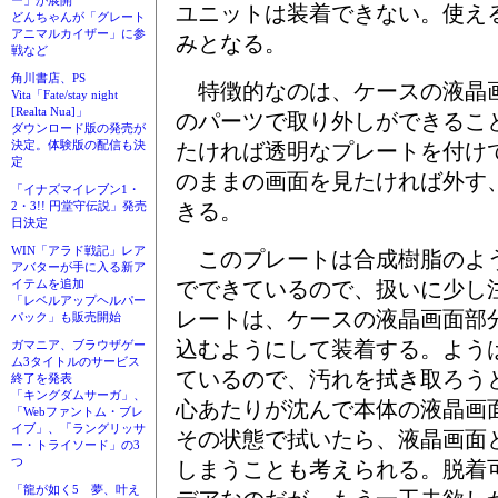
ー」が展開
ユニットは装着できない。使える
どんちゃんが「グレート
アニマルカイザー」に参
みとなる。
戦など
角川書店、PS
特徴的なのは、ケースの液晶
Vita「Fate/stay night
[Realta Nua]」
のパーツで取り外しができるこ
ダウンロード版の発売が
決定。体験版の配信も決
たければ透明なプレートを付け
定
のままの画面を見たければ外す
「イナズマイレブン1・
きる。
2・3!! 円堂守伝説」発売
日決定
WIN「アラド戦記」レア
このプレートは合成樹脂のよ
アバターが手に入る新ア
でできているので、扱いに少し
イテムを追加
「レベルアップヘルパー
レートは、ケースの液晶画面部
パック」も販売開始
込むようにして装着する。よう
ガマニア、ブラウザゲー
ム3タイトルのサービス
ているので、汚れを拭き取ろう
終了を発表
「キングダムサーガ」、
心あたりが沈んで本体の液晶画
「Webファントム・ブレ
イブ」、「ラングリッサ
その状態で拭いたら、液晶画面
ー・トライソード」の3
つ
しまうことも考えられる。脱着
「龍が如く5 夢、叶え