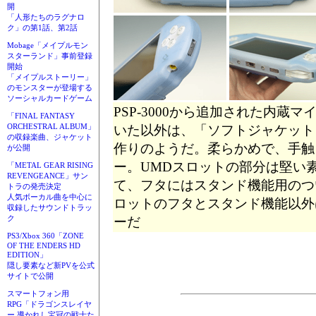
開
「人形たちのラグナロ
ク」の第1話、第2話
Mobage「メイプルモン
スターランド」事前登録
開始
「メイプルストーリー」
のモンスターが登場する
ソーシャルカードゲーム
PSP-3000から追加された内蔵
「FINAL FANTASY
ORCHESTRAL ALBUM」
いた以外は、「ソフトジャケット for
の収録楽曲、ジャケット
作りのようだ。柔らかめで、手触
が公開
ー。UMDスロットの部分は堅い
「METAL GEAR RISING
REVENGEANCE」サン
て、フタにはスタンド機能用のつ
トラの発売決定
人気ボーカル曲を中心に
ロットのフタとスタンド機能以外
収録したサウンドトラッ
ク
ーだ
PS3/Xbox 360「ZONE
OF THE ENDERS HD
EDITION」
隠し要素など新PVを公式
サイトで公開
スマートフォン用
RPG「ドラゴンスレイヤ
ー 導かれし宝冠の戦士た