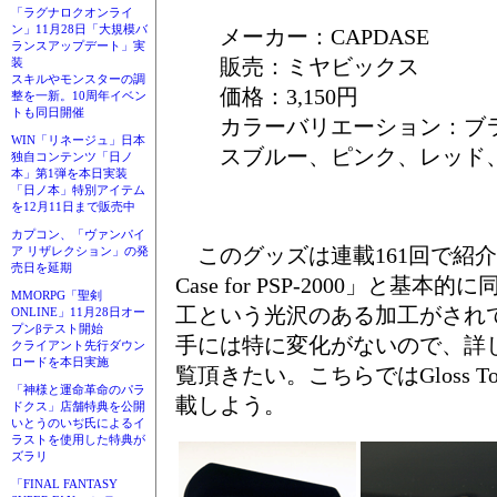
「ラグナロクオンライ
ン」11月28日「大規模バ
メーカー：CAPDASE
ランスアップデート」実
販売：ミヤビックス
装
スキルやモンスターの調
価格：3,150円
整を一新。10周年イベン
トも同日開催
カラーバリエーション：ブ
WIN「リネージュ」日本
スブルー、ピンク、レッド
独自コンテンツ「日ノ
本」第1弾を本日実装
「日ノ本」特別アイテム
を12月11日まで販売中
カプコン、「ヴァンパイ
このグッズは連載161回で紹介した
ア リザレクション」の発
売日を延期
Case for PSP-2000」と基
MMORPG「聖剣
工という光沢のある加工がされ
ONLINE」11月28日オー
プンβテスト開始
手には特に変化がないので、詳
クライアント先行ダウン
ロードを本日実施
覧頂きたい。こちらではGloss 
「神様と運命革命のパラ
載しよう。
ドクス」店舗特典を公開
いとうのいぢ氏によるイ
ラストを使用した特典が
ズラリ
「FINAL FANTASY