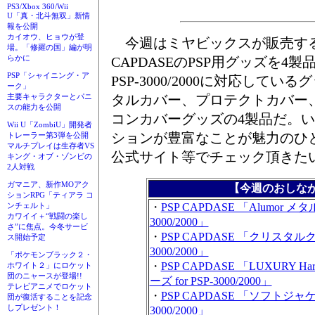
PS3/Xbox 360/Wii
U「真・北斗無双」新情
報を公開
カイオウ、ヒョウが登
今週はミヤビックスが販売す
場。「修羅の国」編が明
らかに
CAPDASEのPSP用グッズを4
PSP「シャイニング・ア
PSP-3000/2000に対応して
ーク」
タルカバー、プロテクトカバー
主要キャラクターとパニ
スの能力を公開
コンカバーグッズの4製品だ。
Wii U「ZombiU」開発者
ションが豊富なことが魅力のひ
トレーラー第3弾を公開
マルチプレイは生存者VS
公式サイト等でチェック頂きた
キング・オブ・ゾンビの
2人対戦
ガマニア、新作MOアク
【今週のおしな
ションRPG「ティアラ コ
・
PSP CAPDASE 「Alumor メタル
ンチェルト」
カワイイ＋“戦闘の楽し
3000/2000」
さ”に焦点。今冬サービ
・
PSP CAPDASE 「クリスタルクリ
ス開始予定
3000/2000」
「ポケモンブラック２・
・
PSP CAPDASE 「LUXURY Hard 
ホワイト２」にロケット
団のニャースが登場!!
ーズ for PSP-3000/2000」
テレビアニメでロケット
・
PSP CAPDASE 「ソフトジャケット
団が復活することを記念
しプレゼント！
3000/2000」