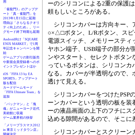
用
ーのシリコンによる2重の保護
「雀龍門3」のアップデ
頼もしいところがある。
ート「真・雀龍門」を
2013年1月15日に延期
理由は「さらなるクオリ
シリコンカバーは方向キー、
ティ向上のため」。リー
○×△□ボタン、L/Rボタン、ス
グモード終了時期も延期
電源スイッチ、メモリースティッ
Android向け「SQUARE
ENIX MARKET」で1周
ヤホン端子、USB端子の部分が
年記念キャンペーンを開
始
ンやスタート、セレクトボタン
ゲームアプリの割引販売
や新規会員登録者へのポ
っているボタンは、シリコンカ
イントプレゼントほか
なる。カバーが半透明なので、
iOS「FIFA 13 by EA
SPORTS」アップデート
透けて見える。
版を配信
カードゲームモード
「FIFA Ultimate Team」を
シリコンカバーをつけたPSP
追加
ーンカバーという透明の板を装
「パックマン」と「塊
魂」がニューヨーク近代
ーの液晶画面の上下のフチにス
美術館に収蔵
込める隙間があるので、そこに
ゲーム業界初の快挙
「メリープラスマス2012
in 東京ミッドタウン店」
シリコンカバーとスクリーンカ
開催決定