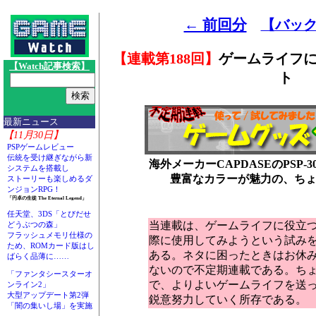
← 前回分
【バッ
【連載第188回】
ゲームライフ
【Watch記事検索】
ト
最新ニュース
【11月30日】
PSPゲームレビュー
伝統を受け継ぎながら新
海外メーカーCAPDASEのPSP-30
システムを搭載し
豊富なカラーが魅力の、ちょ
ストーリーも楽しめるダ
ンジョンRPG！
「円卓の生徒 The Eternal Legend」
任天堂、3DS「とびだせ
当連載は、ゲームライフに役立
どうぶつの森」
フラッシュメモリ仕様の
際に使用してみようという試み
ため、ROMカード版はし
ある。ネタに困ったときはお休
ばらく品薄に……
ないので不定期連載である。ち
「ファンタシースターオ
で、よりよいゲームライフを送
ンライン2」
大型アップデート第2弾
鋭意努力していく所存である。
「闇の集いし場」を実施