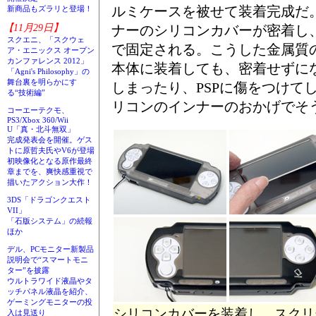
ルミケースを被せて装着完成だ
新商品もズラリと登場！
【11月29日】
ナーのシリコンカバーが密着し
スクエニ、「スクウェ
で固定される。こうした金属質の
ア・エニックス オープン
カンファレンス 2012」
本体に装着しても、密着せずに
「Agni's Philosophy」の
舞台裏を明らかにす
しまったり、PSPに傷をつけて
る“技術編”
リコンのインナーのおかげでそ
コーエーテクモ、
PS3/Xbox 360/Wii
U「真・北斗無双」
完成発表会を開催。ゲス
トに原哲夫氏やV6が登場
初映像化となる原作最終
章までを、爽快感重視で
描いたアクション大作！
3DS「ドラゴンクエスト
VII」
「石版システム」の続報
ほか
デル、PCモニター新製品
説明会で“スマートモニ
ター”を披露
ウルトラワイド液晶やタ
ッチパネル液晶を紹介、
ゲーミングモニターの投
シリコンカバーを装着し、スクリ
入は見送り