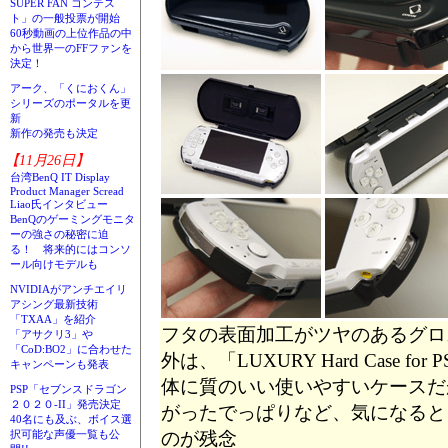
SUPER FAN コンテス
ト」の一般投票が開始
60秒動画の上位作品の中
から世界一のFFファンを
決定！
アーク、「くにおくん」
シリーズのポータルを更
新
新作の発売も決定
【11月26日】
台湾BenQ IT Display
Product Manager Scread
Liao氏インタビュー
BenQのゲーミングモニタ
ーの強さの秘密に迫
る！ 将来的にはコンソ
ール向けモデルも
NVIDIAがアンチエイリ
アシング最新技術
「TXAA」を紹介
フタの表面加工がツヤのあるグロ
「アサクリ3」や
「CoD:BO2」に合わせた
外は、「LUXURY Hard Case fo
キャンペーンも発表
体に質のいい使いやすいケースだ
PSP「セブンスドラゴン
２０２０-II」発売決定
がったでっぱりなど、気になると
40名にも及ぶ、ボイス選
のが残念
択可能な声優一覧も公