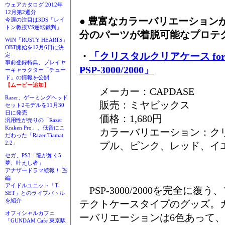
ウェアカタログ 2012年
12月第2週分
● 豊富なカラーバリエーション
今週の注目は3DS「レイ
トン教授VS逆転裁判」
分のパーツが着脱可能なプロテ
WIN「RUSTY HEARTS」
OBT開始を12月6日に決
・
「クリスタルクリアケース fo
定
事前登録特典、プレイヤ
PSP-3000/2000」
ーキャラクター「チュー
ド」の情報を公開
【ムービー追加】
メーカー：CAPDASE
Razer、ゲーミングヘッド
販売：ミヤビックス
セット2モデルを11月30
日に発売
価格：1,680円
汎用性が売りの「Razer
Kraken Pro」、低音にこ
カラーバリエーション：ク
だわった「Razer Tiamat
2.2」
プル、ピンク、レッド、イ
セガ、PS3「龍が如く5
夢、叶えし者」
アナザードラマ続報！ 遥
編
アイドルユニット「T-
PSP-3000/2000を完全に覆う
SET」とのライブバトル
を紹介
テクトケースタイプのグッズ。
オフィシャルカフェ
ーバリエーションは6色あって
「GUNDAM Cafe 東京駅