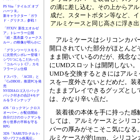
の溝に差し込む。その上からアル
PS Vita「テイルズ オブ
ハーツ R」
成だ。スタートボタン等など、イ
新キャラクター「ガラ
ド・グリナス」参戦！
アルミケースと同じ高さに浮き出
「FFXIV: 新生エオルゼ
ア」トレーラー公開
「続・黒衣森 ウォークス
アルミケースはシリコンカバ
ルー」の映像が明らかに
開口されていた部分がほとんど
「グランツーリスモ５」
に次世代シボレー登場！
まま開いているのだが、残念な
シワ1つにもこだわった
にUMDスロットは開閉しない。
「コルベット C7」カモ
フラージュ仕様
UMDを交換するときにはアルミ
ドスパラ、「ACIII」と
スを一度外さないとだめだ。装
「CoDBOII」推奨PCを発
売
たままプレイできるグッズとし
NVIDIAロゴ入りバック
パック付きの合計4モデ
は、かなり辛い点だ。
ルをラインナップ
iOS「ロックマン クロス
装着後の本体を手に持った感
オーバー」が配信開始
自分だけのロックマンを
しては、アルミケースとシリコ
作り世界の平和を守る
RPG
バーの厚みがそこそこ気になる
3DS「NARUTO-ナルト-
ルミケースが約1mm、シリコン
SD パワフル疾風伝」