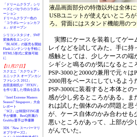
「ドリームクラブ」シリ
液晶画面部分の特徴以外は全体に
ーズとパセラのコラボレ
ーション
USBユニットが使えないところ
ドリームクラブ一色の
ろ。背面にはスタンド機能用のつ
「コラボレーションカフ
ェ」がオープン
シリコンスタジオ、SWF
実際にケースを装着してゲー
変換再生エンジン
「BLADE」の販売を開始
レイなどを試してみた。手に持
Flashコンテンツを手軽に
HTML5形式に変換可能
感触としては、少しケースの端
に
シギシと鳴るのが気になるとこ
【11月27日】
PSP-3000と2000の兼用で元々はP
スクエニ「スクウェア・
エニックス オープンカン
2000用をベースにしているよう
ファレンス 2012」
吉田直樹氏が「FFXIV」
PSP-3000に装着すると本体との
を作り直した理由を語る
感が少し劣るところがある。ま
「Intel Extreme Masters
Season7 Singapore」大会
れは試した個体のみの問題と思
レポート
「SC2」は韓国STING選
が、ケース自体のかみ合わせも
手が優勝、BenQ所属の
Grubby選手は準優勝
悪いところがあって、上部が少
3DS「New スーパーマリ
がんでいた。
オブラザーズ2」