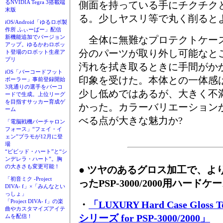
るNVIDIA Tegra 3搭載端
側面を持っている手にチクチク
末版
る。少しヤスリ等で丸く削ると
iOS/Android「ゆるロボ製
作所 ふぃーばー」配信
新機能追加でバージョン
全体に無難なプロテクトケー
アップ。ゆるかわロボッ
分のパーツが取り外し可能なと
ト登場のロボット生産ア
プリ
汚れを拭き取るときに手間がか
iOS「バーコードフット
印象を受けた。本体との一体感は30
ボーラー」事前登録開始
3兆通りの選手をバーコ
少し低めではあるが、大きく不
ードで生成。上位リーグ
を目指すサッカー育成ゲ
かった。カラーバリエーション
ーム
べる点が大きな魅力か?
「電脳戦機バーチャロン
フォース」“フェイ・イ
ェン”プラモが12月に登
場
“ビビッド・ハート”と“シ
ンデレラ・ハート”。胸
の大きさも変更可能！
● ツヤのあるグロス加工で、よ
「初音ミク -Project
ったPSP-3000/2000用ハードケ
DIVA- f」×「みんなとい
っしょ」
「Project DIVA- f」の楽
・
「LUXURY Hard Case Gloss T
曲やカスタマイズアイテ
シリーズ for PSP-3000/2000」
ムを配信！