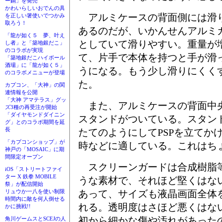
ー鍋」を発売
かわいらしいおでんの具
アルミケースの背面側には滑
を正しい箸使いでつかみ
取ろう！
あるのだが、いかんせんアルミ
「龍が如く５ 夢、叶え
としていて滑りやすい。重量が
し者」と「築地銀だこ」
のコラボが実現
て、片手で本体を持つと手が滑
「築地銀だこハイボール
酒場」に「龍が如く５」
うになる。もう少し滑りにくく
のコラボメニューが登場
た。
カプコン、「大神」の関
連情報を公開
「大神 アマテラス」グッ
また、アルミケースの背面中
ズ3種の再受注が開始
「ダイヤモンドダイニン
スタンドがついている。スタン
グ」とのコラボ期間を延
長
たてのようにしてPSPを立てか
「カプコンショップ」が
時などに適している。これはち
神戸の「MOSAIC」に期
間限定オープン
スクリーンガードは合成樹脂
iOS「ストリートファイ
ター X 鉄拳 MOBILE
うな素材で、それほど堅くはない
祭」が配信開始
あって、サイズも液晶画面全体
リュウか一八を使い制限
時間内に敵を何人倒せる
れる。透明度はさほど悪くはな
かに挑戦!!
初から細かな傷や汚れがあった
角川ゲームスとSCEJの人