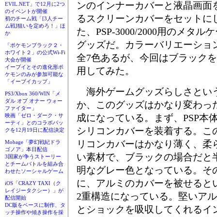
ンのインナーカバーと液晶画面
EVIL.NET」で12月に2つ
のイベントが開催
るスクリーンカバーをセットに
初のチーム戦「[3人チー
ム戦]狙いを定めろ！」ほ
た、PSP-3000/2000用のメタル
か
グッズだ。カラーバリエーショ
「ポケモンブラック２・
ホワイト２」の公式Wi-Fi
全7色あるが、今回はブラック
大会が開催
イーブイとその進化形ポ
用してみた。
ケモンのみが参加可能な
「イーブイカップ」
海外ゲームグッズらしさとい
PS3/Xbox 360/WIN「メ
ダル オブ オナー ウォー
か、このグッズはかなり変わっ
ファイター」
成になっている。まず、PSP本
映画「ゼロ・ダーク・サ
ーティ」とのコラボパッ
シリコンカバーを装着する。こ
クを12月19日に配信決定
リコンカバーはかなり薄く、柔
Mobage「夢幻戦紀ドラ
ゴノア」本日配信
い素材で、ブラックの場合だと
3国家が争うストーリー
とチームバトルを組み合
明なグレー色となっている。そ
わせたソーシャルゲーム
に、アルミのカバーを被せると
iOS「CRAZY TAXI（ク
レイジータクシー）」が
2重構造になっている。堅いア
配信開始
DC版をベースに制作、タ
とショックを吸収してくれるイ
ッチ操作や傾き操作を採