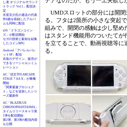
デアなのだが、もう一工夫欲し
し者 オリジナルサウンド
トラック Vol.1」配信決
定
UMDスロットの部分には開閉
氷室京介氏の過去の代表
る。フタは2箇所の小さな突起
作6曲を収録したアルバ
ムも同時に配信
組みで、開閉の感触は少し堅め
iOS「ドラゴンコイン
はスタンド機能用のついたてが
ズ」が配信開始
セガの技術と叡知を結集
を立てることで、動画視聴等に適
したコインRPG
る。
Android「アパレルパレ
ットSP」配信
衣装のデザイン、販売が
できるソーシャルシミュ
レーション
AC「頭文字D ARCADE
STAGE 7 AA X」が稼働
開始
「関東最速プロジェク
ト」などを追加したシリ
ーズ最新作
AC「BLAZBLUE
CHRONOPHANTASMA」
タイムリリースキャラ第
1弾を配信開始
第2弾、第3弾の配信内容
も公開