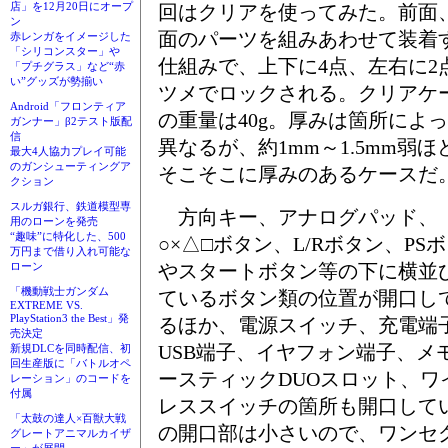
店」を12月20日にオープ
回はクリアを使ってみた。前面
ン
面のパーツを組みあわせて装着
赤レンガをイメージした
「シリコンスター」や
仕組みで、上下に4点、左右に2
「プチグラス」など“赤
い”グッズが勢揃い
ツメでロックされる。クリアケ
Android「フロンティア
の重量は40g。厚みは箇所によ
ガンナー」β2テスト版配
信
異なるが、約1mm～1.5mm弱ほ
最大4人協力プレイ可能
のガンシューティングア
そこそこに厚みのあるケースだ
クション
スルガ銀行、鉄道模型専
方向キー、アナログパッド、
用のローンを発売
“趣味”に特化した、500
○×△□ボタン、L/Rボタン、PS
万円まで借り入れ可能な
やスタートボタン等の下に横並
ローン
「機動戦士ガンダム
ているボタン類の位置が開口し
EXTREME VS.
PlayStation3 the Best」発
るほか、電源スイッチ、充電端
売決定
USB端子、イヤフォン端子、メ
新規DLCを同時配信、初
回生産版に「バトルオペ
ースティックDUOスロット、ワ
レーション」のコードを
付属
レススイッチの箇所も開口してい
「太鼓の達人×百獣大戦
の開口部は小さいので、ワンセグ
グレートアニマルカイザ