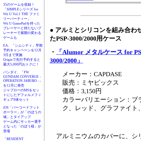
35のゲームを収録！
「SIMPLEシリーズ for
Wii U Vol.1 THE ファミ
リーパーティー」
Wii U GamePadを持った
プレーヤーと持たないプ
● アルミとシリコンを組み合わ
レーヤーで展開の変わる
たPSP-3000/2000用ケース
ゲームも
EA、「シムシティ」早期
予約キャンペーンを12月
・
「Alumor メタルケース for PS
3日まで実施
3000/2000」
Originで先行予約すると
最大5,000円おトクに！
バンダイ、「FW
メーカー：CAPDASE
GUNDAM CONVERGE -
OPERATION JABURO -」
販売：ミヤビックス
を12月に発売
価格：3,150円
ジャブローのMSをセッ
トにしたデフォルメフィ
カラーバリエーション：ブ
ギュア8体セット
ク、レッド、グラファイト
iOS「バーコードフット
ボーラー」が「のぼうの
城」とタイアップ
ゲーム内にサッカー選手
となった「のぼう様」が
登場
アルミニウムのカバーに、シ
「RESIDENT