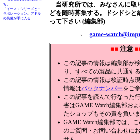
当研究所では、みなさんに取
ち」
「イース」シリーズとコ
どを随時募集する。ドシドシと
ラボレーション。アドル
の装備が手に入る
って下さい (編集部)
→
game-watch@impre
■■
注意
■
この記事の情報は編集部が
り、すべての製品に共通す
この記事の情報は検証時点
情報は
バックナンバー
をご
この記事を読んで行なった
害はGAME Watch編集部
たショップもその責を負い
GAME Watch編集部では
のご質問・お問い合わせに
せん。