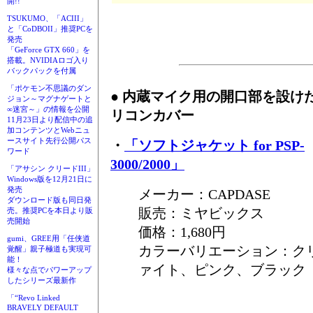
開!!
TSUKUMO、「ACIII」
と「CoDBOII」推奨PCを
発売
「GeForce GTX 660」を
搭載。NVIDIAロゴ入り
バックパックを付属
「ポケモン不思議のダン
● 内蔵マイク用の開口部を設けたPSP
ジョン～マグナゲートと
∞迷宮～」の情報を公開
リコンカバー
11月23日より配信中の追
加コンテンツとWebニュ
ースサイト先行公開パス
・
「ソフトジャケット for PSP-
ワード
3000/2000」
「アサシン クリードIII」
Windows版を12月21日に
発売
メーカー：CAPDASE
ダウンロード版も同日発
販売：ミヤビックス
売。推奨PCを本日より販
売開始
価格：1,680円
gumi、GREE用「任侠道
カラーバリエーション：ク
覚醒」親子極道も実現可
能！
ァイト、ピンク、ブラック
様々な点でパワーアップ
したシリーズ最新作
「“Revo Linked
BRAVELY DEFAULT