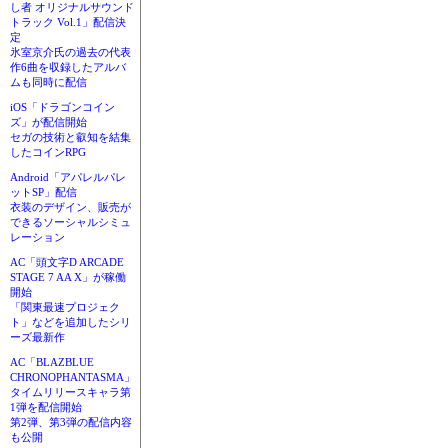
し者 オリジナルサウンド
トラック Vol.1」配信決
定
氷室京介氏の過去の代表
作6曲を収録したアルバ
ムも同時に配信
iOS「ドラゴンコイン
ズ」が配信開始
セガの技術と叡知を結集
したコインRPG
Android「アパレルパレ
ットSP」配信
衣装のデザイン、販売が
できるソーシャルシミュ
レーション
AC「頭文字D ARCADE
STAGE 7 AA X」が稼働
開始
「関東最速プロジェク
ト」などを追加したシリ
ーズ最新作
AC「BLAZBLUE
CHRONOPHANTASMA」
タイムリリースキャラ第
1弾を配信開始
第2弾、第3弾の配信内容
も公開