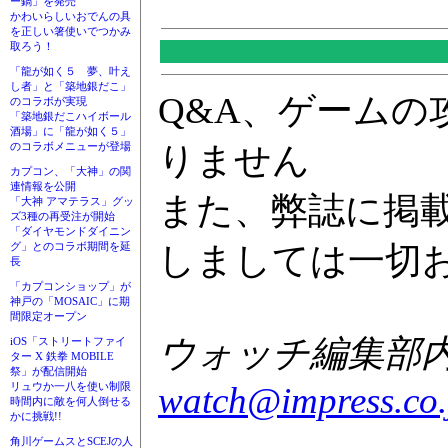
ー鍋」を発売
かわいらしいおでんの具
を正しい箸使いでつかみ
取ろう！
「龍が如く５ 夢、叶え
し者」と「築地銀だこ」
Q&A、ゲーム
のコラボが実現
「築地銀だこハイボール
酒場」に「龍が如く５」
りません
のコラボメニューが登場
カプコン、「大神」の関
連情報を公開
また、弊誌に掲
「大神 アマテラス」グッ
ズ3種の再受注が開始
「ダイヤモンドダイニン
しましては一切
グ」とのコラボ期間を延
長
「カプコンショップ」が
神戸の「MOSAIC」に期
間限定オープン
ウォッチ編集部内GA
iOS「ストリートファイ
ター X 鉄拳 MOBILE
祭」が配信開始
watch@impress.co.
リュウか一八を使い制限
時間内に敵を何人倒せる
かに挑戦!!
角川ゲームスとSCEJの人