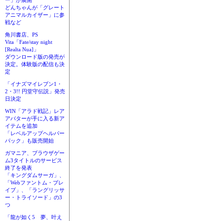
ー」が展開
どんちゃんが「グレート
アニマルカイザー」に参
戦など
角川書店、PS
Vita「Fate/stay night
[Realta Nua]」
ダウンロード版の発売が
決定。体験版の配信も決
定
「イナズマイレブン1・
2・3!! 円堂守伝説」発売
日決定
WIN「アラド戦記」レア
アバターが手に入る新ア
イテムを追加
「レベルアップヘルパー
パック」も販売開始
ガマニア、ブラウザゲー
ム3タイトルのサービス
終了を発表
「キングダムサーガ」、
「Webファントム・ブレ
イブ」、「ラングリッサ
ー・トライソード」の3
つ
「龍が如く5 夢、叶え