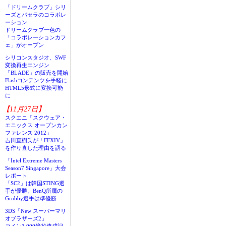
「ドリームクラブ」シリ
ーズとパセラのコラボレ
ーション
ドリームクラブ一色の
「コラボレーションカフ
ェ」がオープン
シリコンスタジオ、SWF
変換再生エンジン
「BLADE」の販売を開始
Flashコンテンツを手軽に
HTML5形式に変換可能
に
【11月27日】
スクエニ「スクウェア・
エニックス オープンカン
ファレンス 2012」
吉田直樹氏が「FFXIV」
を作り直した理由を語る
「Intel Extreme Masters
Season7 Singapore」大会
レポート
「SC2」は韓国STING選
手が優勝、BenQ所属の
Grubby選手は準優勝
3DS「New スーパーマリ
オブラザーズ2」