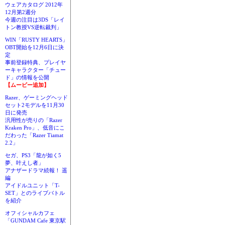
ウェアカタログ 2012年
12月第2週分
今週の注目は3DS「レイ
トン教授VS逆転裁判」
WIN「RUSTY HEARTS」
OBT開始を12月6日に決
定
事前登録特典、プレイヤ
ーキャラクター「チュー
ド」の情報を公開
【ムービー追加】
Razer、ゲーミングヘッド
セット2モデルを11月30
日に発売
汎用性が売りの「Razer
Kraken Pro」、低音にこ
だわった「Razer Tiamat
2.2」
セガ、PS3「龍が如く5
夢、叶えし者」
アナザードラマ続報！ 遥
編
アイドルユニット「T-
SET」とのライブバトル
を紹介
オフィシャルカフェ
「GUNDAM Cafe 東京駅