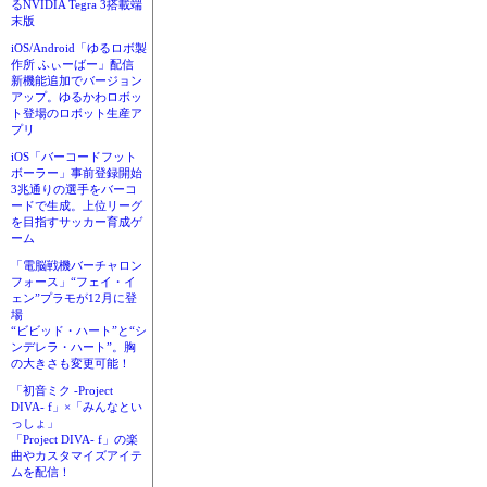
るNVIDIA Tegra 3搭載端
末版
iOS/Android「ゆるロボ製
作所 ふぃーばー」配信
新機能追加でバージョン
アップ。ゆるかわロボッ
ト登場のロボット生産ア
プリ
iOS「バーコードフット
ボーラー」事前登録開始
3兆通りの選手をバーコ
ードで生成。上位リーグ
を目指すサッカー育成ゲ
ーム
「電脳戦機バーチャロン
フォース」“フェイ・イ
ェン”プラモが12月に登
場
“ビビッド・ハート”と“シ
ンデレラ・ハート”。胸
の大きさも変更可能！
「初音ミク -Project
DIVA- f」×「みんなとい
っしょ」
「Project DIVA- f」の楽
曲やカスタマイズアイテ
ムを配信！