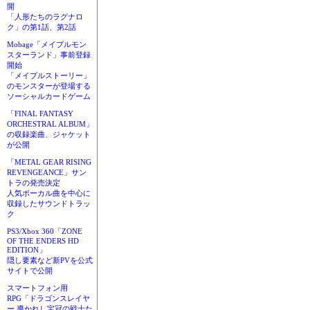
開
「人形たちのラグナロ
ク」の第1話、第2話
Mobage「メイプルモン
スターランド」事前登録
開始
「メイプルストーリー」
のモンスターが登場する
ソーシャルカードゲーム
「FINAL FANTASY
ORCHESTRAL ALBUM」
の収録楽曲、ジャケット
が公開
「METAL GEAR RISING
REVENGEANCE」サン
トラの発売決定
人気ボーカル曲を中心に
収録したサウンドトラッ
ク
PS3/Xbox 360「ZONE
OF THE ENDERS HD
EDITION」
隠し要素など新PVを公式
サイトで公開
スマートフォン用
RPG「ドラゴンスレイヤ
ー 導かれし宝冠の戦士た