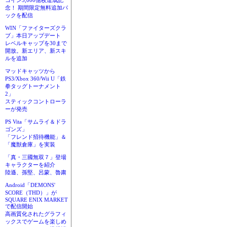
コイン3,000億枚達成記
念！ 期間限定無料追加パ
ックを配信
WIN「ファイターズクラ
ブ」本日アップデート
レベルキャップを30まで
開放。新エリア、新スキ
ルを追加
マッドキャッツから
PS3/Xbox 360/Wii U「鉄
拳タッグトーナメント
2」
スティックコントローラ
ーが発売
PS Vita「サムライ＆ドラ
ゴンズ」
「フレンド招待機能」＆
「魔獣倉庫」を実装
「真・三國無双７」登場
キャラクターを紹介
陸遜、孫堅、呂蒙、魯粛
Android「DEMONS'
SCORE（THD）」が
SQUARE ENIX MARKET
で配信開始
高画質化されたグラフィ
ックスでゲームを楽しめ