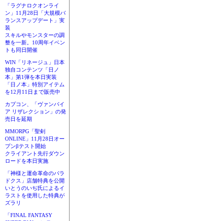
「ラグナロクオンライ
ン」11月28日「大規模バ
ランスアップデート」実
装
スキルやモンスターの調
整を一新。10周年イベン
トも同日開催
WIN「リネージュ」日本
独自コンテンツ「日ノ
本」第1弾を本日実装
「日ノ本」特別アイテム
を12月11日まで販売中
カプコン、「ヴァンパイ
ア リザレクション」の発
売日を延期
MMORPG「聖剣
ONLINE」11月28日オー
プンβテスト開始
クライアント先行ダウン
ロードを本日実施
「神様と運命革命のパラ
ドクス」店舗特典を公開
いとうのいぢ氏によるイ
ラストを使用した特典が
ズラリ
「FINAL FANTASY