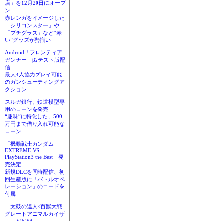
店」を12月20日にオープ
ン
赤レンガをイメージした
「シリコンスター」や
「プチグラス」など“赤
い”グッズが勢揃い
Android「フロンティア
ガンナー」β2テスト版配
信
最大4人協力プレイ可能
のガンシューティングア
クション
スルガ銀行、鉄道模型専
用のローンを発売
“趣味”に特化した、500
万円まで借り入れ可能な
ローン
「機動戦士ガンダム
EXTREME VS.
PlayStation3 the Best」発
売決定
新規DLCを同時配信、初
回生産版に「バトルオペ
レーション」のコードを
付属
「太鼓の達人×百獣大戦
グレートアニマルカイザ