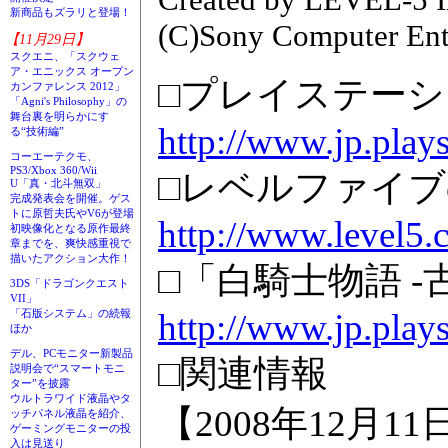
新商品もズラリと登場！
(C)Sony Computer Ente
【11月29日】
スクエニ、「スクウェ
ア・エニックス オープン
□プレイステー
カンファレンス 2012」
「Agni's Philosophy」の
舞台裏を明らかにす
http://www.jp.play
る“技術編”
コーエーテクモ、
PS3/Xbox 360/Wii
□レベルファイ
U「真・北斗無双」
完成発表会を開催。ゲス
トに原哲夫氏やV6が登場
http://www.level5.c
初映像化となる原作最終
章までを、爽快感重視で
描いたアクション大作！
□「白騎士物語 
3DS「ドラゴンクエスト
VII」
http://www.jp.playst
「石版システム」の続報
ほか
デル、PCモニター新製品
□関連情報
説明会で“スマートモニ
ター”を披露
ウルトラワイド液晶やタ
【2008年12月1
ッチパネル液晶を紹介、
ゲーミングモニターの投
入は見送り