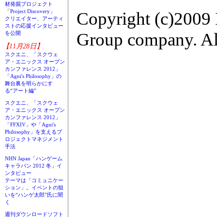
材発掘プロジェクト
「Project Discovery」
Copyright (c)2009 
クリエイター、アーティ
ストの応援インタビュー
Group company. All
を公開
【11月28日】
スクエニ、「スクウェ
ア・エニックス オープン
カンファレンス 2012」
「Agni's Philosophy」の
舞台裏を明らかにす
る“アート編”
スクエニ、「スクウェ
ア・エニックス オープン
カンファレンス 2012」
「FFXIV」や「Agni's
Philosophy」を支えるプ
ロジェクトマネジメント
手法
NHN Japan「ハンゲーム
キャラバン 2012 冬」イ
ンタビュー
テーマは「コミュニケー
ション」。イベントの狙
いを“ハンゲ太郎”氏に聞
く
週刊ダウンロードソフト