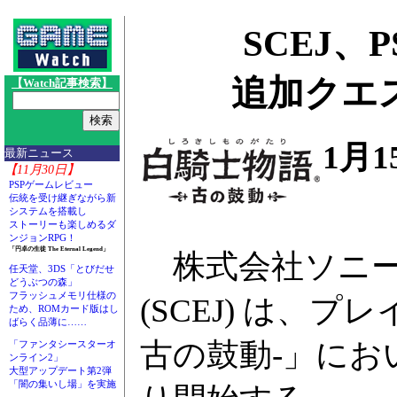
SCEJ、
追加クエ
【Watch記事検索】
1月
最新ニュース
【11月30日】
PSPゲームレビュー
伝統を受け継ぎながら新
システムを搭載し
ストーリーも楽しめるダ
ンジョンRPG！
「円卓の生徒 The Eternal Legend」
株式会社ソニー
任天堂、3DS「とびだせ
どうぶつの森」
フラッシュメモリ仕様の
(SCEJ) は、プ
ため、ROMカード版はし
ばらく品薄に……
古の鼓動-」にお
「ファンタシースターオ
ンライン2」
大型アップデート第2弾
「闇の集いし場」を実施