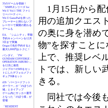
35のゲームを収録！
1月15日から
「SIMPLEシリーズ for
Wii U Vol.1 THE ファミ
リーパーティー」
用の追加クエス
Wii U GamePadを持った
プレーヤーと持たないプ
レーヤーで展開の変わる
ゲームも
の奥に身を潜め
EA、「シムシティ」早期
予約キャンペーンを12月
物”を探すことに
3日まで実施
Originで先行予約すると
最大5,000円おトクに！
上で、推奨レベル
バンダイ、「FW
GUNDAM CONVERGE -
OPERATION JABURO -」
を12月に発売
トでは、新しい
ジャブローのMSをセッ
トにしたデフォルメフィ
ギュア8体セット
きる。
iOS「バーコードフット
ボーラー」が「のぼうの
城」とタイアップ
ゲーム内にサッカー選手
同社では今後も
となった「のぼう様」が
登場
「RESIDENT