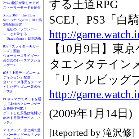
する王道RPG
2つの物語が楽しめるW
ストーリーモードを紹介
SCEJ、PS3「白
Xbox 360「The Elder
Scrolls V: Skyrim」DLC第
3弾配信決定
「最初のドラゴンボー
http://game.watch.
ン」と対決する
「Dragonborn」日本語版
【10月9日】東京
iOS「スライダー★ガー
ルズ」配信
ウォータースライダー×
タエンタテイン
美少女のレースアクショ
ンゲーム
iOS「上海ディズニー エ
「リトルビッグプ
ディション」配信
全12アニメ作品をテーマ
としたディズニー版名作
http://game.watch.
パズル
PCやスマホでネットを通
じて本物のクレーンゲー
ムを操作可能！
(2009年1月14日)
ゲットした景品は無料で
配送する新サービス「ネ
ッチ」
[Reported by 滝沢修]
アイアップ、箸と鍋で遊
ぶパーティゲーム「マナ