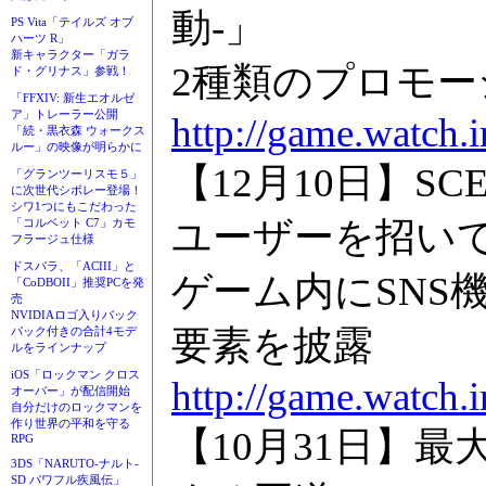
動-」
PS Vita「テイルズ オブ
ハーツ R」
新キャラクター「ガラ
2種類のプロモ
ド・グリナス」参戦！
「FFXIV: 新生エオルゼ
ア」トレーラー公開
http://game.watch.
「続・黒衣森 ウォークス
ルー」の映像が明らかに
【12月10日】SC
「グランツーリスモ５」
に次世代シボレー登場！
シワ1つにもこだわった
ユーザーを招い
「コルベット C7」カモ
フラージュ仕様
ドスパラ、「ACIII」と
ゲーム内にSNS
「CoDBOII」推奨PCを発
売
NVIDIAロゴ入りバック
要素を披露
パック付きの合計4モデ
ルをラインナップ
iOS「ロックマン クロス
http://game.watch.
オーバー」が配信開始
自分だけのロックマンを
作り世界の平和を守る
【10月31日】
RPG
3DS「NARUTO-ナルト-
SD パワフル疾風伝」