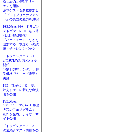
Concert”in 横浜アリー
ナ」を開催
豪華ゲストも多数参加し
「ブレイブリーデフォル
ト」の楽曲の魅力を満喫
PS3/Xbox 360「ドラゴン
ズドグマ」のDLCを12月
4日より配信開始
「ハードモード」などを
追加する「求道者への試
練・チャレンジパック」
「ドラゴンクエストX」
がTSUTAYAでレンタル
開始
7泊8日無料レンタル、特
別価格でのコード販売を
実施
PS3「龍が如く５ 夢、
叶えし者」の新たな出演
者を公開
PS3/Xbox
360「STEINS;GATE 線形
拘束のフェノグラム」
制作を発表。ティザーサ
イト公開
「ドラゴンクエストX」
の連続クエスト情報を公