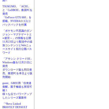
開!!
TSUKUMO、「ACIII」
と「CoDBOII」推奨PCを
発売
「GeForce GTX 660」を
搭載。NVIDIAロゴ入り
バックパックを付属
「ポケモン不思議のダン
ジョン～マグナゲートと
∞迷宮～」の情報を公開
11月23日より配信中の追
加コンテンツとWebニュ
ースサイト先行公開パス
ワード
「アサシン クリードIII」
Windows版を12月21日に
発売
ダウンロード版も同日発
売。推奨PCを本日より販
売開始
gumi、GREE用「任侠道
覚醒」親子極道も実現可
能！
様々な点でパワーアップ
したシリーズ最新作
「“Revo Linked
BRAVELY DEFAULT