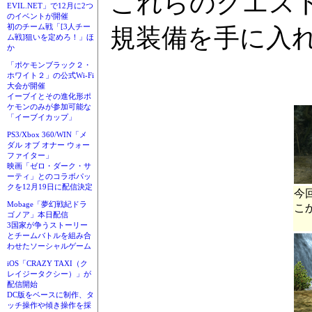
これらのクエス
EVIL.NET」で12月に2つ
のイベントが開催
初のチーム戦「[3人チー
規装備を手に入
ム戦]狙いを定めろ！」ほ
か
「ポケモンブラック２・
ホワイト２」の公式Wi-Fi
大会が開催
イーブイとその進化形ポ
ケモンのみが参加可能な
「イーブイカップ」
PS3/Xbox 360/WIN「メ
ダル オブ オナー ウォー
ファイター」
映画「ゼロ・ダーク・サ
ーティ」とのコラボパッ
クを12月19日に配信決定
今
Mobage「夢幻戦紀ドラ
こ
ゴノア」本日配信
3国家が争うストーリー
とチームバトルを組み合
わせたソーシャルゲーム
iOS「CRAZY TAXI（ク
レイジータクシー）」が
配信開始
DC版をベースに制作、タ
ッチ操作や傾き操作を採