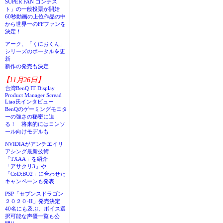
SUPER FAN コンテス
ト」の一般投票が開始
60秒動画の上位作品の中
から世界一のFFファンを
決定！
アーク、「くにおくん」
シリーズのポータルを更
新
新作の発売も決定
【11月26日】
台湾BenQ IT Display
Product Manager Scread
Liao氏インタビュー
BenQのゲーミングモニタ
ーの強さの秘密に迫
る！ 将来的にはコンソ
ール向けモデルも
NVIDIAがアンチエイリ
アシング最新技術
「TXAA」を紹介
「アサクリ3」や
「CoD:BO2」に合わせた
キャンペーンも発表
PSP「セブンスドラゴン
２０２０-II」発売決定
40名にも及ぶ、ボイス選
択可能な声優一覧も公