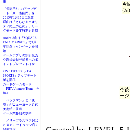
用
今
「雀龍門3」のアップデ
(
ート「真・雀龍門」を
2013年1月15日に延期
理由は「さらなるクオリ
ティ向上のため」。リー
グモード終了時期も延期
Android向け「SQUARE
ENIX MARKET」で1周
年記念キャンペーンを開
始
ゲームアプリの割引販売
や新規会員登録者へのポ
イントプレゼントほか
iOS「FIFA 13 by EA
SPORTS」アップデート
版を配信
カードゲームモード
「FIFA Ultimate Team」を
今後
追加
ージ
「パックマン」と「塊
魂」がニューヨーク近代
美術館に収蔵
ゲーム業界初の快挙
「メリープラスマス2012
in 東京ミッドタウン店」
Created by LEVEL-5 I
開催決定