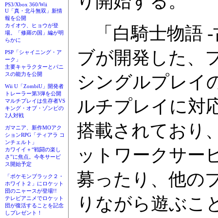
り開始する。
PS3/Xbox 360/Wii
U「真・北斗無双」新情
報を公開
カイオウ、ヒョウが登
「白騎士物語 -
場。「修羅の国」編が明
らかに
ブが開発した、フ
PSP「シャイニング・ア
ーク」
主要キャラクターとパニ
スの能力を公開
シングルプレイ
Wii U「ZombiU」開発者
トレーラー第3弾を公開
ルチプレイに対応
マルチプレイは生存者VS
キング・オブ・ゾンビの
2人対戦
搭載されており
ガマニア、新作MOアク
ションRPG「ティアラ コ
ンチェルト」
ットワークサー
カワイイ＋“戦闘の楽し
さ”に焦点。今冬サービ
ス開始予定
募ったり、他の
「ポケモンブラック２・
ホワイト２」にロケット
団のニャースが登場!!
りながら遊ぶこ
テレビアニメでロケット
団が復活することを記念
しプレゼント！