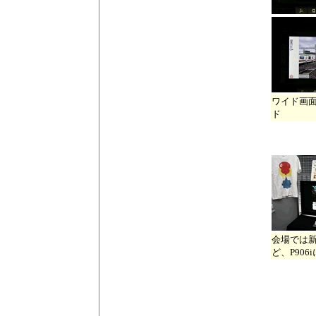
ワイド画
ド
会場では新
ど、P90