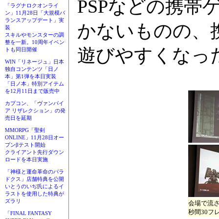
PSPなどの携
「ラグナロクオンライ
ン」11月28日「大規模バ
ランスアップデート」実
かないものの、
装
スキルやモンスターの調
整を一新。10周年イベン
遊びやすくなっ
トも同日開催
WIN「リネージュ」日本
独自コンテンツ「日ノ
本」第1弾を本日実装
「日ノ本」特別アイテム
を12月11日まで販売中
カプコン、「ヴァンパイ
ア リザレクション」の発
売日を延期
MMORPG「聖剣
ONLINE」11月28日オー
プンβテスト開始
クライアント先行ダウン
ロードを本日実施
「神様と運命革命のパラ
ドクス」店舗特典を公開
いとうのいぢ氏によるイ
ラストを使用した特典が
ズラリ
会場で流
秒間30フ
「FINAL FANTASY