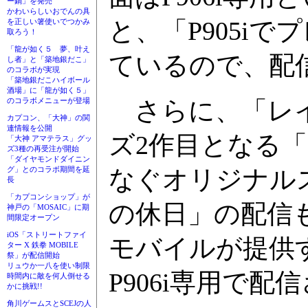
ー鍋」を発売
かわいらしいおでんの具
と、「P905i
を正しい箸使いでつかみ
取ろう！
「龍が如く５ 夢、叶え
ているので、配
し者」と「築地銀だこ」
のコラボが実現
「築地銀だこハイボール
酒場」に「龍が如く５」
のコラボメニューが登場
さらに、「レイ
カプコン、「大神」の関
連情報を公開
ズ2作目となる
「大神 アマテラス」グッ
ズ3種の再受注が開始
「ダイヤモンドダイニン
グ」とのコラボ期間を延
なぐオリジナル
長
「カプコンショップ」が
の休日」の配信
神戸の「MOSAIC」に期
間限定オープン
iOS「ストリートファイ
モバイルが提供す
ター X 鉄拳 MOBILE
祭」が配信開始
リュウか一八を使い制限
P906i専用で
時間内に敵を何人倒せる
かに挑戦!!
角川ゲームスとSCEJの人