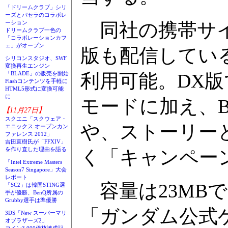
「ドリームクラブ」シリ
ーズとパセラのコラボレ
ーション
同社の携帯サイ
ドリームクラブ一色の
「コラボレーションカフ
ェ」がオープン
版も配信している。
シリコンスタジオ、SWF
変換再生エンジン
「BLADE」の販売を開始
利用可能。DX
Flashコンテンツを手軽に
HTML5形式に変換可能
に
モードに加え、B
【11月27日】
スクエニ「スクウェア・
や、ストーリー
エニックス オープンカン
ファレンス 2012」
吉田直樹氏が「FFXIV」
を作り直した理由を語る
く「キャンペー
「Intel Extreme Masters
Season7 Singapore」大会
レポート
容量は23MBで
「SC2」は韓国STING選
手が優勝、BenQ所属の
Grubby選手は準優勝
「ガンダム公式ゲ
3DS「New スーパーマリ
オブラザーズ2」