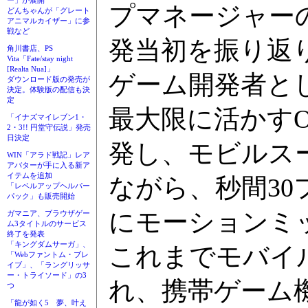
ー」が展開
プマネージャー
どんちゃんが「グレート
アニマルカイザー」に参
戦など
発当初を振り返り
角川書店、PS
Vita「Fate/stay night
[Realta Nua]」
ゲーム開発者とし
ダウンロード版の発売が
決定。体験版の配信も決
定
最大限に活かすO
「イナズマイレブン1・
2・3!! 円堂守伝説」発売
日決定
発し、モビルスー
WIN「アラド戦記」レア
アバターが手に入る新ア
イテムを追加
ながら、秒間3
「レベルアップヘルパー
パック」も販売開始
にモーションミ
ガマニア、ブラウザゲー
ム3タイトルのサービス
終了を発表
「キングダムサーガ」、
これまでモバイ
「Webファントム・ブレ
イブ」、「ラングリッサ
ー・トライソード」の3
れ、携帯ゲーム
つ
「龍が如く5 夢、叶え