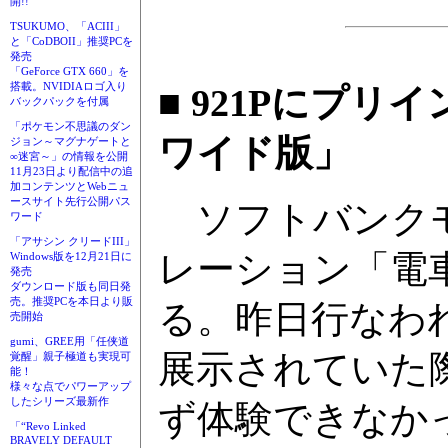
開!!
TSUKUMO、「ACIII」
と「CoDBOII」推奨PCを
発売
「GeForce GTX 660」を
搭載。NVIDIAロゴ入り
■ 921Pにプリ
バックパックを付属
「ポケモン不思議のダン
ワイド版」
ジョン～マグナゲートと
∞迷宮～」の情報を公開
11月23日より配信中の追
加コンテンツとWebニュ
ースサイト先行公開パス
ソフトバンクモ
ワード
「アサシン クリードIII」
レーション「電車
Windows版を12月21日に
発売
ダウンロード版も同日発
売。推奨PCを本日より販
る。昨日行なわ
売開始
gumi、GREE用「任侠道
展示されていた
覚醒」親子極道も実現可
能！
様々な点でパワーアップ
したシリーズ最新作
ず体験できなか
「“Revo Linked
BRAVELY DEFAULT