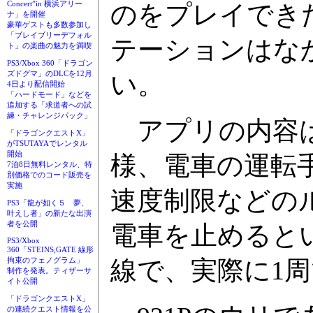
Concert”in 横浜アリー
のをプレイでき
ナ」を開催
豪華ゲストも多数参加し
「ブレイブリーデフォル
テーションはな
ト」の楽曲の魅力を満喫
PS3/Xbox 360「ドラゴン
ズドグマ」のDLCを12月
い。
4日より配信開始
「ハードモード」などを
追加する「求道者への試
練・チャレンジパック」
アプリの内容は
「ドラゴンクエストX」
がTSUTAYAでレンタル
開始
様、電車の運転
7泊8日無料レンタル、特
別価格でのコード販売を
実施
速度制限などの
PS3「龍が如く５ 夢、
叶えし者」の新たな出演
者を公開
電車を止めると
PS3/Xbox
360「STEINS;GATE 線形
拘束のフェノグラム」
線で、実際に1
制作を発表。ティザーサ
イト公開
「ドラゴンクエストX」
の連続クエスト情報を公