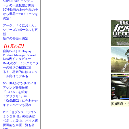
SUPER FAN コンテス
ト」の一般投票が開始
60秒動画の上位作品の中
から世界一のFFファンを
決定！
アーク、「くにおくん」
シリーズのポータルを更
新
新作の発売も決定
【11月26日】
台湾BenQ IT Display
Product Manager Scread
Liao氏インタビュー
BenQのゲーミングモニタ
ーの強さの秘密に迫
る！ 将来的にはコンソ
ール向けモデルも
NVIDIAがアンチエイリ
アシング最新技術
「TXAA」を紹介
「アサクリ3」や
「CoD:BO2」に合わせた
(C)創通・サ
キャンペーンも発表
PSP「セブンスドラゴン
２０２０-II」発売決定
40名にも及ぶ、ボイス選
択可能な声優一覧も公