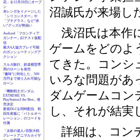
店」を12月20日にオープ
ン
沼誠氏が来場し
赤レンガをイメージした
「シリコンスター」や
「プチグラス」など“赤
い”グッズが勢揃い
浅沼氏は本作に
Android「フロンティア
ガンナー」β2テスト版配
信
ゲームをどのよ
最大4人協力プレイ可能
のガンシューティングア
クション
てきた。コンシ
スルガ銀行、鉄道模型専
用のローンを発売
“趣味”に特化した、500
いろな問題があ
万円まで借り入れ可能な
ローン
ダムゲームコン
「機動戦士ガンダム
EXTREME VS.
PlayStation3 the Best」発
売決定
し、それが結実
新規DLCを同時配信、初
回生産版に「バトルオペ
レーション」のコードを
付属
詳細は、コンテ
「太鼓の達人×百獣大戦
グレートアニマルカイザ