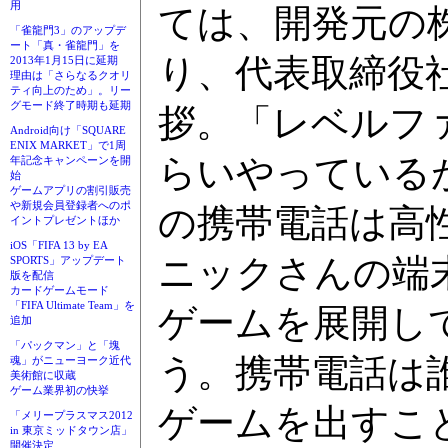
用
ては、開発元の
「雀龍門3」のアップデ
ート「真・雀龍門」を
り、代表取締役
2013年1月15日に延期
理由は「さらなるクオリ
ティ向上のため」。リー
グモード終了時期も延期
拶。「レベルフ
Android向け「SQUARE
ENIX MARKET」で1周
らいやっている
年記念キャンペーンを開
始
ゲームアプリの割引販売
や新規会員登録者へのポ
の携帯電話は高
イントプレゼントほか
iOS「FIFA 13 by EA
ニックさんの端
SPORTS」アップデート
版を配信
カードゲームモード
「FIFA Ultimate Team」を
ゲームを展開し
追加
「パックマン」と「塊
う。携帯電話は
魂」がニューヨーク近代
美術館に収蔵
ゲーム業界初の快挙
ゲームを出すこ
「メリープラスマス2012
in 東京ミッドタウン店」
開催決定