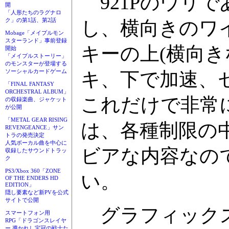
921Pのウリ
開
「人形たちのラグナロ
ク」の第1話、第2話
し、横向きのワ
Mobage「メイプルモン
スターランド」事前登録
キーの上(横向
開始
「メイプルストーリー」
のモンスターが登場する
ソーシャルカードゲーム
キ、下で加速、
「FINAL FANTASY
ORCHESTRAL ALBUM」
これだけで非常
の収録楽曲、ジャケット
が公開
「METAL GEAR RISING
は、各種制限の
REVENGEANCE」サン
トラの発売決定
人気ボーカル曲を中心に
ビアな内容なの
収録したサウンドトラッ
ク
PS3/Xbox 360「ZONE
い。
OF THE ENDERS HD
EDITION」
隠し要素など新PVを公式
サイトで公開
グラフィックス
スマートフォン用
RPG「ドラゴンスレイヤ
ー 導かれし宝冠の戦士た