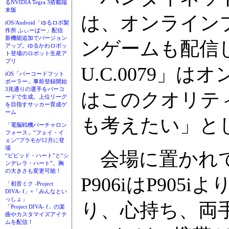
るNVIDIA Tegra 3搭載端
末版
は、オンライン
iOS/Android「ゆるロボ製
作所 ふぃーばー」配信
新機能追加でバージョン
ンゲームも配信
アップ。ゆるかわロボッ
ト登場のロボット生産ア
プリ
U.C.0079
iOS「バーコードフット
ボーラー」事前登録開始
3兆通りの選手をバーコ
はこのクオリテ
ードで生成。上位リーグ
を目指すサッカー育成ゲ
ーム
も考えたい」と
「電脳戦機バーチャロン
フォース」“フェイ・イ
ェン”プラモが12月に登
場
会場に置かれて
“ビビッド・ハート”と“シ
ンデレラ・ハート”。胸
の大きさも変更可能！
P906iはP90
「初音ミク -Project
DIVA- f」×「みんなとい
っしょ」
り、心持ち、両
「Project DIVA- f」の楽
曲やカスタマイズアイテ
ムを配信！