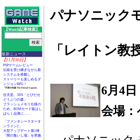
パナソニック
【Watch記事検索】
「レイトン教
最新ニュース
【11月30日】
PSPゲームレビュー
伝統を受け継ぎながら新
システムを搭載し
ストーリーも楽しめるダ
ンジョンRPG！
6月4日
「円卓の生徒 The Eternal Legend」
任天堂、3DS「とびだせ
どうぶつの森」
フラッシュメモリ仕様の
会場：
ため、ROMカード版はし
ばらく品薄に……
「ファンタシースターオ
ンライン2」
大型アップデート第2弾
「闇の集いし場」を実施