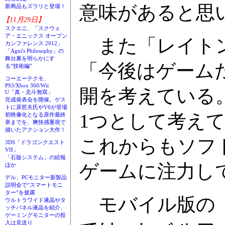
意味があると思
新商品もズラリと登場！
【11月29日】
スクエニ、「スクウェ
ア・エニックス オープン
また「レイトン
カンファレンス 2012」
「Agni's Philosophy」の
舞台裏を明らかにす
「今後はゲーム
る“技術編”
コーエーテクモ、
PS3/Xbox 360/Wii
開を考えている
U「真・北斗無双」
完成発表会を開催。ゲス
トに原哲夫氏やV6が登場
1つとして考え
初映像化となる原作最終
章までを、爽快感重視で
描いたアクション大作！
これからもソフ
3DS「ドラゴンクエスト
VII」
「石版システム」の続報
ゲームに注力し
ほか
デル、PCモニター新製品
説明会で“スマートモニ
ター”を披露
モバイル版の「
ウルトラワイド液晶やタ
ッチパネル液晶を紹介、
ゲーミングモニターの投
入は見送り