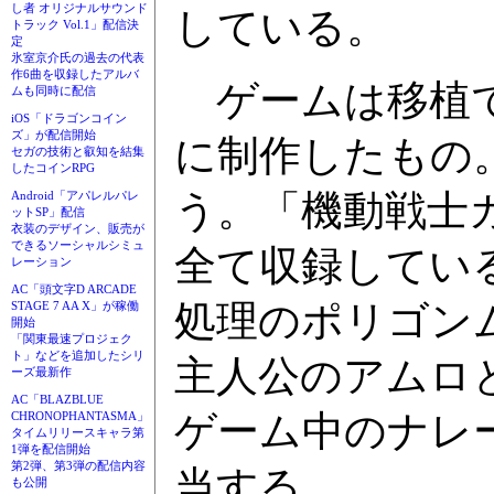
し者 オリジナルサウンド
している。
トラック Vol.1」配信決
定
氷室京介氏の過去の代表
作6曲を収録したアルバ
ゲームは移植で
ムも同時に配信
iOS「ドラゴンコイン
ズ」が配信開始
に制作したもの
セガの技術と叡知を結集
したコインRPG
う。「機動戦士
Android「アパレルパレ
ットSP」配信
衣装のデザイン、販売が
できるソーシャルシミュ
全て収録してい
レーション
AC「頭文字D ARCADE
処理のポリゴン
STAGE 7 AA X」が稼働
開始
「関東最速プロジェク
ト」などを追加したシリ
主人公のアムロ
ーズ最新作
AC「BLAZBLUE
ゲーム中のナレ
CHRONOPHANTASMA」
タイムリリースキャラ第
1弾を配信開始
第2弾、第3弾の配信内容
当する。
も公開