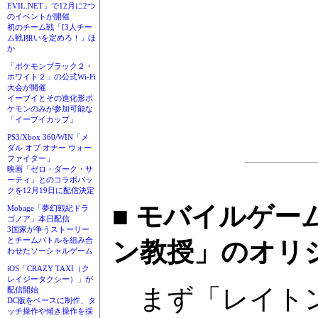
EVIL.NET」で12月に2つ
のイベントが開催
初のチーム戦「[3人チー
ム戦]狙いを定めろ！」ほ
か
「ポケモンブラック２・
ホワイト２」の公式Wi-Fi
大会が開催
イーブイとその進化形ポ
ケモンのみが参加可能な
「イーブイカップ」
PS3/Xbox 360/WIN「メ
ダル オブ オナー ウォー
ファイター」
映画「ゼロ・ダーク・サ
ーティ」とのコラボパッ
クを12月19日に配信決定
■ モバイルゲ
Mobage「夢幻戦紀ドラ
ゴノア」本日配信
3国家が争うストーリー
とチームバトルを組み合
ン教授」のオリ
わせたソーシャルゲーム
iOS「CRAZY TAXI（ク
レイジータクシー）」が
まず「レイトン
配信開始
DC版をベースに制作、タ
ッチ操作や傾き操作を採