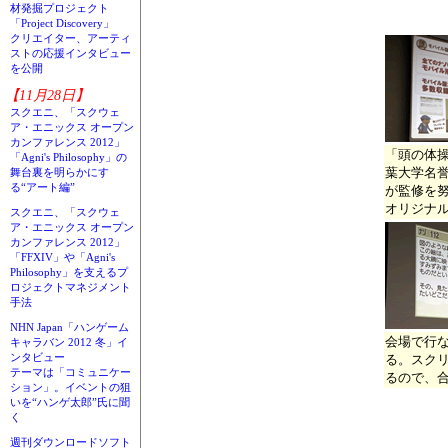
材発掘プロジェクト
「Project Discovery」
クリエイター、アーティ
ストの応援インタビュー
を公開
【11月28日】
スクエニ、「スクウェ
ア・エニックス オープン
カンファレンス 2012」
「頭の体
「Agni's Philosophy」の
葉大学名
舞台裏を明らかにす
る“アート編”
が監修を
オリジナ
スクエニ、「スクウェ
ア・エニックス オープン
カンファレンス 2012」
「FFXIV」や「Agni's
Philosophy」を支えるプ
ロジェクトマネジメント
手法
NHN Japan「ハンゲーム
会場で行
キャラバン 2012 冬」イ
ンタビュー
る。スク
テーマは「コミュニケー
るので、
ション」。イベントの狙
いを“ハンゲ太郎”氏に聞
く
週刊ダウンロードソフト