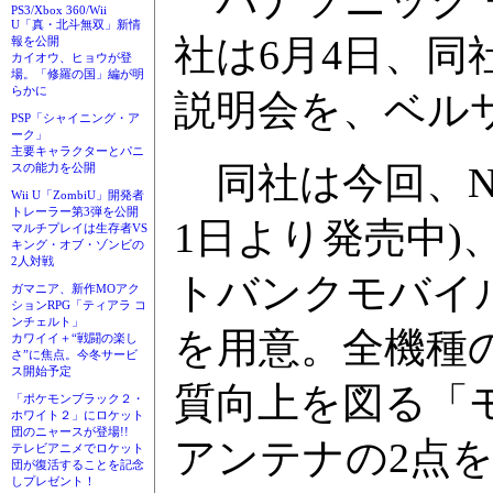
パナソニック 
PS3/Xbox 360/Wii
U「真・北斗無双」新情
社は6月4日、同
報を公開
カイオウ、ヒョウが登
場。「修羅の国」編が明
らかに
説明会を、ベル
PSP「シャイニング・ア
ーク」
主要キャラクターとパニ
同社は今回、NT
スの能力を公開
Wii U「ZombiU」開発者
トレーラー第3弾を公開
1日より発売中)、P
マルチプレイは生存者VS
キング・オブ・ゾンビの
2人対戦
トバンクモバイル向
ガマニア、新作MOアク
ションRPG「ティアラ コ
ンチェルト」
を用意。全機種
カワイイ＋“戦闘の楽し
さ”に焦点。今冬サービ
ス開始予定
質向上を図る「モ
「ポケモンブラック２・
ホワイト２」にロケット
団のニャースが登場!!
アンテナの2点
テレビアニメでロケット
団が復活することを記念
しプレゼント！