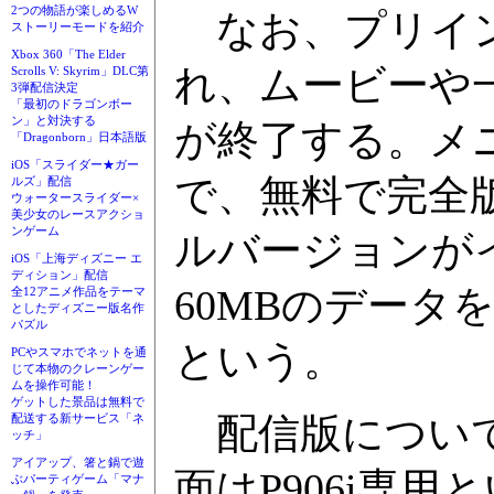
2つの物語が楽しめるW
なお、プリイン
ストーリーモードを紹介
Xbox 360「The Elder
れ、ムービーや
Scrolls V: Skyrim」DLC第
3弾配信決定
「最初のドラゴンボー
ン」と対決する
が終了する。メ
「Dragonborn」日本語版
iOS「スライダー★ガー
で、無料で完全
ルズ」配信
ウォータースライダー×
美少女のレースアクショ
ンゲーム
ルバージョンが
iOS「上海ディズニー エ
ディション」配信
60MBのデータを
全12アニメ作品をテーマ
としたディズニー版名作
パズル
という。
PCやスマホでネットを通
じて本物のクレーンゲー
ムを操作可能！
ゲットした景品は無料で
配信版について
配送する新サービス「ネ
ッチ」
アイアップ、箸と鍋で遊
面はP906i専
ぶパーティゲーム「マナ