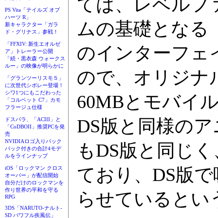
ては、レベルフ
PS Vita「テイルズ オブ
ハーツ R」
ムの基礎となる
新キャラクター「ガラ
ド・グリナス」参戦！
「FFXIV: 新生エオルゼ
のインターフェ
ア」トレーラー公開
「続・黒衣森 ウォークス
ルー」の映像が明らかに
ので、オリジナ
「グランツーリスモ５」
に次世代シボレー登場！
シワ1つにもこだわった
60MBとモバ
「コルベット C7」カモ
フラージュ仕様
DS版と同様の
ドスパラ、「ACIII」と
「CoDBOII」推奨PCを発
売
NVIDIAロゴ入りバック
もDS版と同じ
パック付きの合計4モデ
ルをラインナップ
ており、DS版
iOS「ロックマン クロス
オーバー」が配信開始
自分だけのロックマンを
作り世界の平和を守る
らせているとい
RPG
3DS「NARUTO-ナルト-
SD パワフル疾風伝」