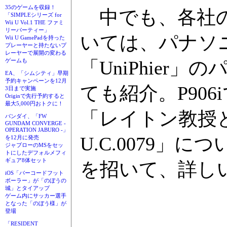
35のゲームを収録！
中でも、各社の高
「SIMPLEシリーズ for
Wii U Vol.1 THE ファミ
リーパーティー」
いては、パナソ
Wii U GamePadを持った
プレーヤーと持たないプ
レーヤーで展開の変わる
ゲームも
「UniPhie
EA、「シムシティ」早期
予約キャンペーンを12月
ても紹介。P90
3日まで実施
Originで先行予約すると
最大5,000円おトクに！
「レイトン教授
バンダイ、「FW
GUNDAM CONVERGE -
OPERATION JABURO -」
U.C.0079
を12月に発売
ジャブローのMSをセッ
トにしたデフォルメフィ
ギュア8体セット
を招いて、詳し
iOS「バーコードフット
ボーラー」が「のぼうの
城」とタイアップ
ゲーム内にサッカー選手
となった「のぼう様」が
登場
「RESIDENT