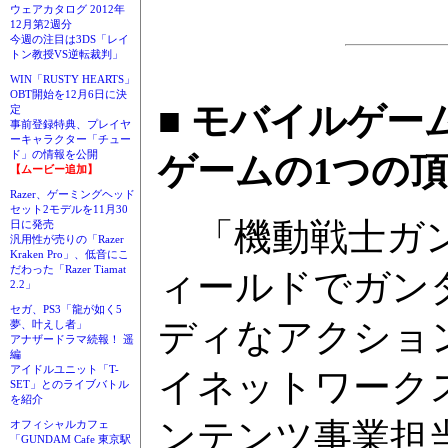
ウェアカタログ 2012年
12月第2週分
今週の注目は3DS「レイ
トン教授VS逆転裁判」
WIN「RUSTY HEARTS」
OBT開始を12月6日に決
■ モバイルゲー
定
事前登録特典、プレイヤ
ーキャラクター「チュー
ド」の情報を公開
ゲームの1つの頂
【ムービー追加】
Razer、ゲーミングヘッド
セット2モデルを11月30
「機動戦士ガンダム
日に発売
汎用性が売りの「Razer
Kraken Pro」、低音にこ
だわった「Razer Tiamat
ィールドでガン
2.2」
セガ、PS3「龍が如く5
ディなアクショ
夢、叶えし者」
アナザードラマ続報！ 遥
編
アイドルユニット「T-
イネットワーク
SET」とのライブバトル
を紹介
ンテンツ事業担
オフィシャルカフェ
「GUNDAM Cafe 東京駅