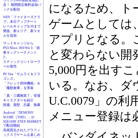
コイン3,000億枚達成記
になるため、トー
念！ 期間限定無料追加パ
ックを配信
WIN「ファイターズクラ
ゲームとしては、
ブ」本日アップデート
レベルキャップを30まで
開放。新エリア、新スキ
アプリとなる。
ルを追加
マッドキャッツから
PS3/Xbox 360/Wii U「鉄
と変わらない開
拳タッグトーナメント
2」
スティックコントローラ
5,000円を出
ーが発売
PS Vita「サムライ＆ドラ
ゴンズ」
いる。なお、ダ
「フレンド招待機能」＆
「魔獣倉庫」を実装
「真・三國無双７」登場
U.C.0079
キャラクターを紹介
陸遜、孫堅、呂蒙、魯粛
メニュー登録は
Android「DEMONS'
SCORE（THD）」が
SQUARE ENIX MARKET
で配信開始
高画質化されたグラフィ
バンダイネット
ックスでゲームを楽しめ