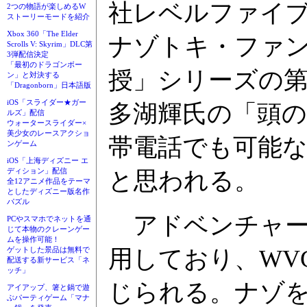
社レベルファイブ
2つの物語が楽しめるW
ストーリーモードを紹介
Xbox 360「The Elder
ナゾトキ・ファ
Scrolls V: Skyrim」DLC第
3弾配信決定
「最初のドラゴンボー
授」シリーズの第
ン」と対決する
「Dragonborn」日本語版
iOS「スライダー★ガー
多湖輝氏の「頭
ルズ」配信
ウォータースライダー×
美少女のレースアクショ
帯電話でも可能
ンゲーム
iOS「上海ディズニー エ
ディション」配信
と思われる。
全12アニメ作品をテーマ
としたディズニー版名作
パズル
アドベンチャー
PCやスマホでネットを通
じて本物のクレーンゲー
ムを操作可能！
用しており、WV
ゲットした景品は無料で
配送する新サービス「ネ
ッチ」
じられる。ナゾ
アイアップ、箸と鍋で遊
ぶパーティゲーム「マナ