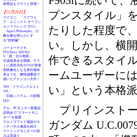
P905iに続いて
新商品もズラリと登場！
プンスタイル」
【11月29日】
スクエニ、「スクウェ
ア・エニックス オープン
たりした程度で
カンファレンス 2012」
「Agni's Philosophy」の
舞台裏を明らかにす
る“技術編”
い。しかし、横
コーエーテクモ、
PS3/Xbox 360/Wii
作できるスタイ
U「真・北斗無双」
完成発表会を開催。ゲス
トに原哲夫氏やV6が登場
初映像化となる原作最終
ームユーザーに
章までを、爽快感重視で
描いたアクション大作！
い」という本格
3DS「ドラゴンクエスト
VII」
「石版システム」の続報
ほか
プリインストー
デル、PCモニター新製品
説明会で“スマートモニ
ター”を披露
ガンダム U.C.
ウルトラワイド液晶やタ
ッチパネル液晶を紹介、
ゲーミングモニターの投
入は見送り