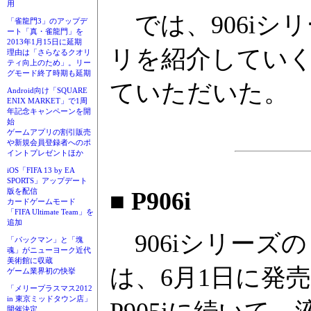
用
では、906iシ
「雀龍門3」のアップデ
ート「真・雀龍門」を
2013年1月15日に延期
リを紹介してい
理由は「さらなるクオリ
ティ向上のため」。リー
グモード終了時期も延期
ていただいた。
Android向け「SQUARE
ENIX MARKET」で1周
年記念キャンペーンを開
始
ゲームアプリの割引販売
や新規会員登録者へのポ
イントプレゼントほか
iOS「FIFA 13 by EA
SPORTS」アップデート
版を配信
■ P906i
カードゲームモード
「FIFA Ultimate Team」を
追加
906iシリーズの
「パックマン」と「塊
魂」がニューヨーク近代
美術館に収蔵
は、6月1日に発
ゲーム業界初の快挙
「メリープラスマス2012
in 東京ミッドタウン店」
開催決定