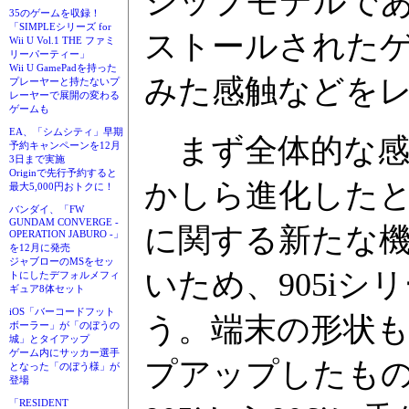
シップモデルであ
35のゲームを収録！
「SIMPLEシリーズ for
ストールされた
Wii U Vol.1 THE ファミ
リーパーティー」
Wii U GamePadを持った
みた感触などを
プレーヤーと持たないプ
レーヤーで展開の変わる
ゲームも
EA、「シムシティ」早期
まず全体的な感
予約キャンペーンを12月
3日まで実施
Originで先行予約すると
かしら進化した
最大5,000円おトクに！
バンダイ、「FW
GUNDAM CONVERGE -
に関する新たな
OPERATION JABURO -」
を12月に発売
ジャブローのMSをセッ
いため、905i
トにしたデフォルメフィ
ギュア8体セット
iOS「バーコードフット
う。端末の形状も
ボーラー」が「のぼうの
城」とタイアップ
ゲーム内にサッカー選手
プアップしたも
となった「のぼう様」が
登場
「RESIDENT