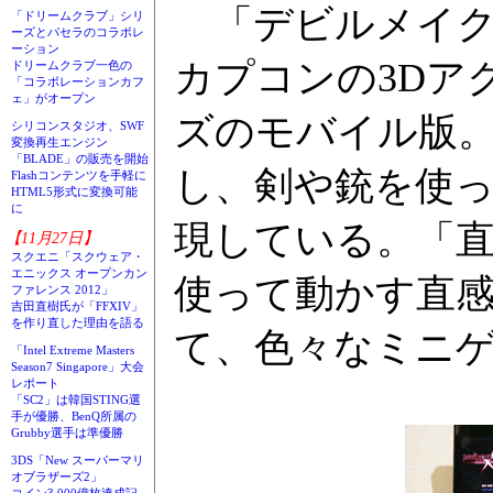
「デビルメイクライ
「ドリームクラブ」シリ
ーズとパセラのコラボレ
ーション
カプコンの3Dア
ドリームクラブ一色の
「コラボレーションカフ
ェ」がオープン
ズのモバイル版。
シリコンスタジオ、SWF
変換再生エンジン
「BLADE」の販売を開始
し、剣や銃を使
Flashコンテンツを手軽に
HTML5形式に変換可能
に
現している。「
【11月27日】
スクエニ「スクウェア・
エニックス オープンカン
使って動かす直
ファレンス 2012」
吉田直樹氏が「FFXIV」
を作り直した理由を語る
て、色々なミニ
「Intel Extreme Masters
Season7 Singapore」大会
レポート
「SC2」は韓国STING選
手が優勝、BenQ所属の
Grubby選手は準優勝
3DS「New スーパーマリ
オブラザーズ2」