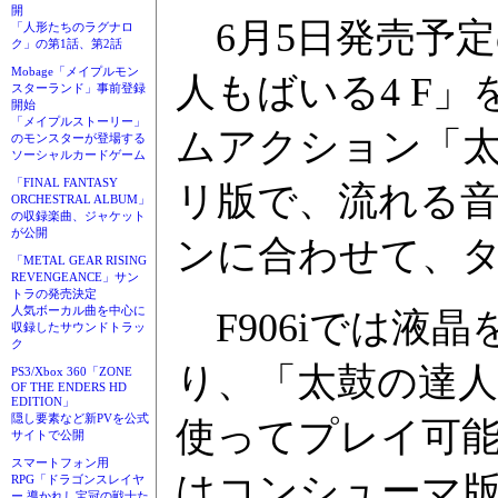
開
6月5日発売予定の
「人形たちのラグナロ
ク」の第1話、第2話
Mobage「メイプルモン
人もばいる4 F
スターランド」事前登録
開始
「メイプルストーリー」
ムアクション「
のモンスターが登場する
ソーシャルカードゲーム
「FINAL FANTASY
リ版で、流れる
ORCHESTRAL ALBUM」
の収録楽曲、ジャケット
が公開
ンに合わせて、
「METAL GEAR RISING
REVENGEANCE」サン
トラの発売決定
人気ボーカル曲を中心に
F906iでは液
収録したサウンドトラッ
ク
り、「太鼓の達人
PS3/Xbox 360「ZONE
OF THE ENDERS HD
EDITION」
隠し要素など新PVを公式
使ってプレイ可能
サイトで公開
スマートフォン用
はコンシューマ
RPG「ドラゴンスレイヤ
ー 導かれし宝冠の戦士た