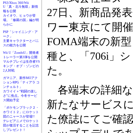
PS3/Xbox 360/Wii
U「真・北斗無双」新情
27日、新商品発
報を公開
カイオウ、ヒョウが登
場。「修羅の国」編が明
ワー東京にて開
らかに
PSP「シャイニング・ア
ーク」
FOMA端末の新型
主要キャラクターとパニ
スの能力を公開
種と、「706i」
Wii U「ZombiU」開発者
トレーラー第3弾を公開
マルチプレイは生存者VS
キング・オブ・ゾンビの
た。
2人対戦
ガマニア、新作MOアク
ションRPG「ティアラ コ
各端末の詳細な
ンチェルト」
カワイイ＋“戦闘の楽し
さ”に焦点。今冬サービ
ス開始予定
新たなサービス
「ポケモンブラック２・
ホワイト２」にロケット
た僚誌にてご確
団のニャースが登場!!
テレビアニメでロケット
団が復活することを記念
しプレゼント！