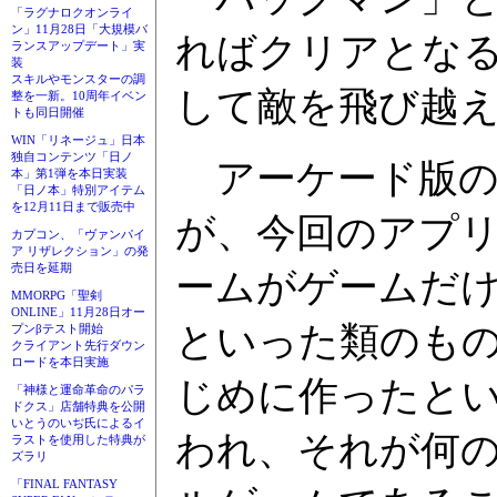
「ラグナロクオンライ
ン」11月28日「大規模バ
ればクリアとな
ランスアップデート」実
装
スキルやモンスターの調
して敵を飛び越
整を一新。10周年イベン
トも同日開催
WIN「リネージュ」日本
独自コンテンツ「日ノ
アーケード版の
本」第1弾を本日実装
「日ノ本」特別アイテム
を12月11日まで販売中
が、今回のアプリ
カプコン、「ヴァンパイ
ア リザレクション」の発
売日を延期
ームがゲームだ
MMORPG「聖剣
ONLINE」11月28日オー
といった類のも
プンβテスト開始
クライアント先行ダウン
ロードを本日実施
じめに作ったとい
「神様と運命革命のパラ
ドクス」店舗特典を公開
いとうのいぢ氏によるイ
われ、それが何
ラストを使用した特典が
ズラリ
「FINAL FANTASY