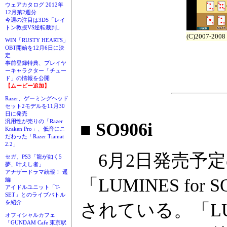
ウェアカタログ 2012年
12月第2週分
今週の注目は3DS「レイ
トン教授VS逆転裁判」
(C)2007-2008
WIN「RUSTY HEARTS」
OBT開始を12月6日に決
定
事前登録特典、プレイヤ
ーキャラクター「チュー
ド」の情報を公開
【ムービー追加】
Razer、ゲーミングヘッド
セット2モデルを11月30
日に発売
汎用性が売りの「Razer
■ SO906i
Kraken Pro」、低音にこ
だわった「Razer Tiamat
2.2」
6月2日発売予定の
セガ、PS3「龍が如く5
夢、叶えし者」
アナザードラマ続報！ 遥
「LUMINES fo
編
アイドルユニット「T-
SET」とのライブバトル
を紹介
されている。「L
オフィシャルカフェ
「GUNDAM Cafe 東京駅