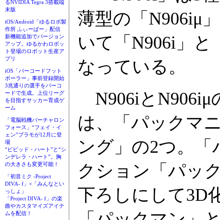
るNVIDIA Tegra 3搭載端
末版
薄型の「N906i
iOS/Android「ゆるロボ製
作所 ふぃーばー」配信
いて「N906i」と
新機能追加でバージョン
アップ。ゆるかわロボッ
ト登場のロボット生産ア
プリ
なっている。
iOS「バーコードフット
ボーラー」事前登録開始
3兆通りの選手をバーコ
N906iとN90
ードで生成。上位リーグ
を目指すサッカー育成ゲ
ーム
は、「パックマ
「電脳戦機バーチャロン
フォース」“フェイ・イ
ェン”プラモが12月に登
ング」の2つ。「
場
“ビビッド・ハート”と“シ
ンデレラ・ハート”。胸
クション「パッ
の大きさも変更可能！
「初音ミク -Project
DIVA- f」×「みんなとい
下ろしにして3D
っしょ」
「Project DIVA- f」の楽
曲やカスタマイズアイテ
「パックマン」
ムを配信！