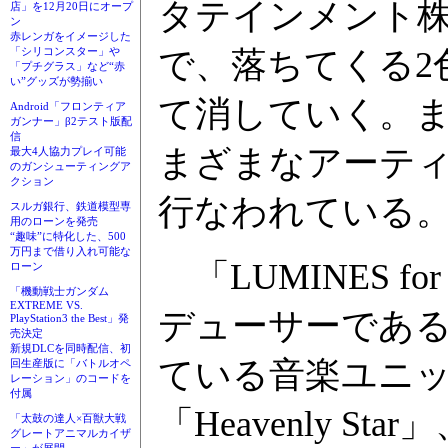
タテインメント
店」を12月20日にオープ
ン
赤レンガをイメージした
で、落ちてくる2
「シリコンスター」や
「プチグラス」など“赤
い”グッズが勢揃い
て消していく。
Android「フロンティア
ガンナー」β2テスト版配
信
まざまなアーテ
最大4人協力プレイ可能
のガンシューティングア
クション
行なわれている
スルガ銀行、鉄道模型専
用のローンを発売
“趣味”に特化した、500
万円まで借り入れ可能な
「LUMINES fo
ローン
「機動戦士ガンダム
EXTREME VS.
デューサーであ
PlayStation3 the Best」発
売決定
新規DLCを同時配信、初
ている音楽ユニ
回生産版に「バトルオペ
レーション」のコードを
付属
「Heavenly St
「太鼓の達人×百獣大戦
グレートアニマルカイザ