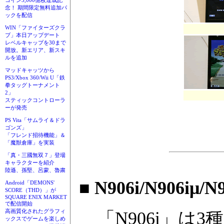
コイン3,000億枚達成記
念！ 期間限定無料追加パ
ックを配信
WIN「ファイターズクラ
ブ」本日アップデート
レベルキャップを30まで
開放。新エリア、新スキ
ルを追加
マッドキャッツから
PS3/Xbox 360/Wii U「鉄
拳タッグトーナメント
2」
スティックコントローラ
ーが発売
PS Vita「サムライ＆ドラ
ゴンズ」
「フレンド招待機能」＆
「魔獣倉庫」を実装
「真・三國無双７」登場
キャラクターを紹介
陸遜、孫堅、呂蒙、魯粛
■ N906i/N906iμ/N
Android「DEMONS'
SCORE（THD）」が
SQUARE ENIX MARKET
で配信開始
高画質化されたグラフィ
「N906i」は
ックスでゲームを楽しめ