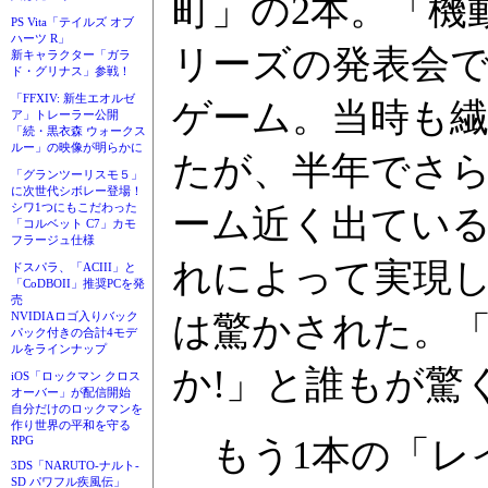
町」の2本。「機動戦
PS Vita「テイルズ オブ
ハーツ R」
リーズの発表会で
新キャラクター「ガラ
ド・グリナス」参戦！
「FFXIV: 新生エオルゼ
ゲーム。当時も繊
ア」トレーラー公開
「続・黒衣森 ウォークス
ルー」の映像が明らかに
たが、半年でさら
「グランツーリスモ５」
に次世代シボレー登場！
シワ1つにもこだわった
ーム近く出てい
「コルベット C7」カモ
フラージュ仕様
れによって実現
ドスパラ、「ACIII」と
「CoDBOII」推奨PCを発
売
は驚かされた。
NVIDIAロゴ入りバック
パック付きの合計4モデ
ルをラインナップ
か!」と誰もが驚
iOS「ロックマン クロス
オーバー」が配信開始
自分だけのロックマンを
作り世界の平和を守る
もう1本の「レ
RPG
3DS「NARUTO-ナルト-
SD パワフル疾風伝」