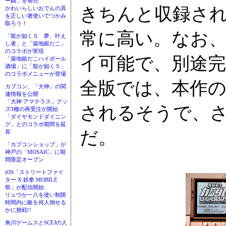
ー鍋」を発売
きちんと収録さ
かわいらしいおでんの具
を正しい箸使いでつかみ
取ろう！
常に高い。なお
「龍が如く５ 夢、叶え
し者」と「築地銀だこ」
のコラボが実現
イ可能で、別途
「築地銀だこハイボール
酒場」に「龍が如く５」
のコラボメニューが登場
全版では、本作の
カプコン、「大神」の関
連情報を公開
「大神 アマテラス」グッ
されるそうで、
ズ3種の再受注が開始
「ダイヤモンドダイニン
グ」とのコラボ期間を延
だ。
長
「カプコンショップ」が
神戸の「MOSAIC」に期
間限定オープン
iOS「ストリートファイ
ター X 鉄拳 MOBILE
祭」が配信開始
リュウか一八を使い制限
時間内に敵を何人倒せる
かに挑戦!!
角川ゲームスとSCEJの人