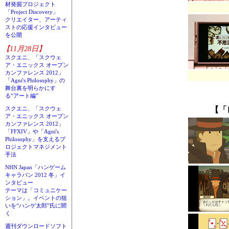
材発掘プロジェクト
「Project Discovery」
クリエイター、アーティ
ストの応援インタビュー
を公開
【11月28日】
スクエニ、「スクウェ
ア・エニックス オープン
カンファレンス 2012」
「Agni's Philosophy」の
舞台裏を明らかにす
る“アート編”
【「
スクエニ、「スクウェ
ア・エニックス オープン
カンファレンス 2012」
「FFXIV」や「Agni's
Philosophy」を支えるプ
ロジェクトマネジメント
手法
NHN Japan「ハンゲーム
キャラバン 2012 冬」イ
ンタビュー
テーマは「コミュニケー
ション」。イベントの狙
いを“ハンゲ太郎”氏に聞
く
週刊ダウンロードソフト