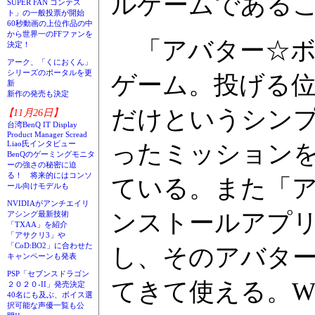
ルゲームである
SUPER FAN コンテス
ト」の一般投票が開始
60秒動画の上位作品の中
から世界一のFFファンを
「アバター☆ボウ
決定！
アーク、「くにおくん」
シリーズのポータルを更
ゲーム。投げる
新
新作の発売も決定
だけというシン
【11月26日】
台湾BenQ IT Display
Product Manager Scread
Liao氏インタビュー
ったミッション
BenQのゲーミングモニタ
ーの強さの秘密に迫
る！ 将来的にはコンソ
ている。また「アバ
ール向けモデルも
NVIDIAがアンチエイリ
ンストールアプ
アシング最新技術
「TXAA」を紹介
「アサクリ3」や
「CoD:BO2」に合わせた
し、そのアバタ
キャンペーンも発表
PSP「セブンスドラゴン
てきて使える。W
２０２０-II」発売決定
40名にも及ぶ、ボイス選
択可能な声優一覧も公