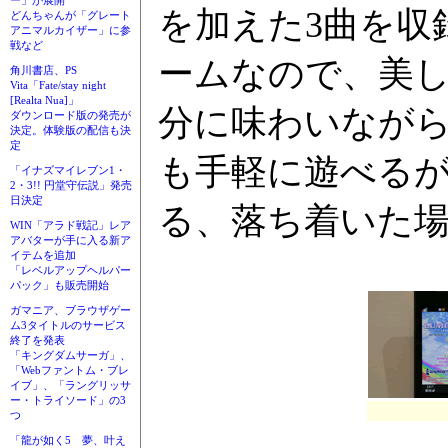
ー」が展開
を加えた3曲を収
どんちゃんが「グレート
アニマルカイザー」に参
戦など
ームなので、美し
角川書店、PS
Vita「Fate/stay night
[Realta Nua]」
分に味わいなが
ダウンロード版の発売が
決定。体験版の配信も決
定
も手軽に遊べる
「イナズマイレブン1・
2・3!! 円堂守伝説」発売
日決定
る、落ち着いた
WIN「アラド戦記」レア
アバターが手に入る新ア
イテムを追加
「レベルアップヘルパー
パック」も販売開始
ガマニア、ブラウザゲー
ム3タイトルのサービス
終了を発表
「キングダムサーガ」、
「Webファントム・ブレ
イブ」、「ラングリッサ
ー・トライソード」の3
つ
「龍が如く5 夢、叶え