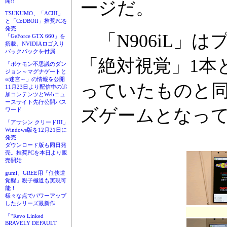
開!!
ージだ。
TSUKUMO、「ACIII」
と「CoDBOII」推奨PCを
発売
「N906iL」
「GeForce GTX 660」を
搭載。NVIDIAロゴ入り
バックパックを付属
「絶対視覚」1本
「ポケモン不思議のダン
ジョン～マグナゲートと
∞迷宮～」の情報を公開
っていたものと
11月23日より配信中の追
加コンテンツとWebニュ
ースサイト先行公開パス
ズゲームとなっ
ワード
「アサシン クリードIII」
Windows版を12月21日に
発売
ダウンロード版も同日発
売。推奨PCを本日より販
売開始
gumi、GREE用「任侠道
覚醒」親子極道も実現可
能！
様々な点でパワーアップ
したシリーズ最新作
「“Revo Linked
BRAVELY DEFAULT