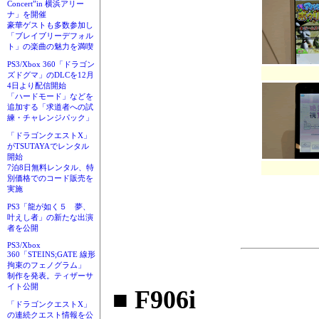
Concert”in 横浜アリー
ナ」を開催
豪華ゲストも多数参加し
「ブレイブリーデフォル
ト」の楽曲の魅力を満喫
PS3/Xbox 360「ドラゴン
ズドグマ」のDLCを12月
4日より配信開始
「ハードモード」などを
追加する「求道者への試
練・チャレンジパック」
「ドラゴンクエストX」
がTSUTAYAでレンタル
開始
7泊8日無料レンタル、特
別価格でのコード販売を
実施
PS3「龍が如く５ 夢、
叶えし者」の新たな出演
者を公開
PS3/Xbox
360「STEINS;GATE 線形
拘束のフェノグラム」
制作を発表。ティザーサ
イト公開
■ F906i
「ドラゴンクエストX」
の連続クエスト情報を公