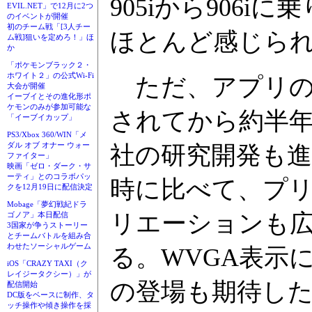
905iから906
EVIL.NET」で12月に2つ
のイベントが開催
初のチーム戦「[3人チー
ほとんど感じら
ム戦]狙いを定めろ！」ほ
か
「ポケモンブラック２・
ホワイト２」の公式Wi-Fi
ただ、アプリの方
大会が開催
イーブイとその進化形ポ
ケモンのみが参加可能な
されてから約半
「イーブイカップ」
PS3/Xbox 360/WIN「メ
ダル オブ オナー ウォー
社の研究開発も進
ファイター」
映画「ゼロ・ダーク・サ
ーティ」とのコラボパッ
時に比べて、プ
クを12月19日に配信決定
Mobage「夢幻戦紀ドラ
リエーションも
ゴノア」本日配信
3国家が争うストーリー
とチームバトルを組み合
わせたソーシャルゲーム
る。WVGA表示
iOS「CRAZY TAXI（ク
レイジータクシー）」が
の登場も期待し
配信開始
DC版をベースに制作、タ
ッチ操作や傾き操作を採