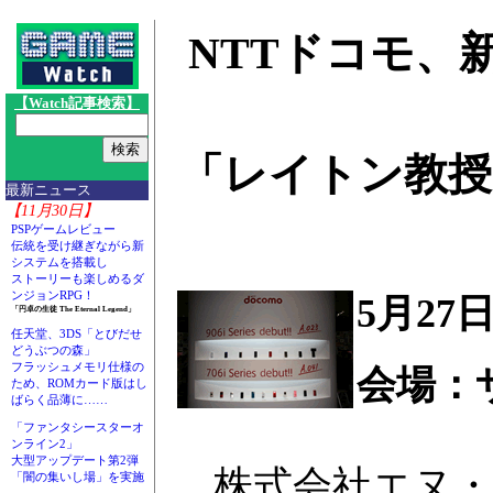
NTTドコモ、
【Watch記事検索】
「レイトン教
最新ニュース
【11月30日】
PSPゲームレビュー
伝統を受け継ぎながら新
システムを搭載し
ストーリーも楽しめるダ
ンジョンRPG！
5月27
「円卓の生徒 The Eternal Legend」
任天堂、3DS「とびだせ
どうぶつの森」
フラッシュメモリ仕様の
会場：
ため、ROMカード版はし
ばらく品薄に……
「ファンタシースターオ
ンライン2」
大型アップデート第2弾
株式会社エヌ・
「闇の集いし場」を実施