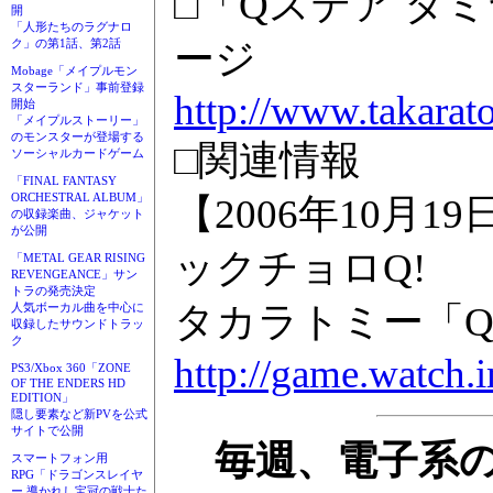
□「Qステア タ
開
「人形たちのラグナロ
ク」の第1話、第2話
ージ
Mobage「メイプルモン
スターランド」事前登録
http://www.takarato
開始
「メイプルストーリー」
のモンスターが登場する
□関連情報
ソーシャルカードゲーム
「FINAL FANTASY
ORCHESTRAL ALBUM」
【2006年10月
の収録楽曲、ジャケット
が公開
ックチョロQ!
「METAL GEAR RISING
REVENGEANCE」サン
トラの発売決定
タカラトミー「
人気ボーカル曲を中心に
収録したサウンドトラッ
ク
http://game.watch.
PS3/Xbox 360「ZONE
OF THE ENDERS HD
EDITION」
隠し要素など新PVを公式
サイトで公開
毎週、電子系の
スマートフォン用
RPG「ドラゴンスレイヤ
ー 導かれし宝冠の戦士た