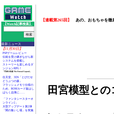
【連載第265回】
あの、おもちゃを徹
【Watch記事検索】
最新ニュース
【11月30日】
PSPゲームレビュー
伝統を受け継ぎながら新
システムを搭載し
ストーリーも楽しめるダ
ンジョンRPG！
「円卓の生徒 The Eternal Legend」
任天堂、3DS「とびだせ
どうぶつの森」
フラッシュメモリ仕様の
田宮模型との
ため、ROMカード版はし
ばらく品薄に……
「ファンタシースターオ
ンライン2」
大型アップデート第2弾
「闇の集いし場」を実施