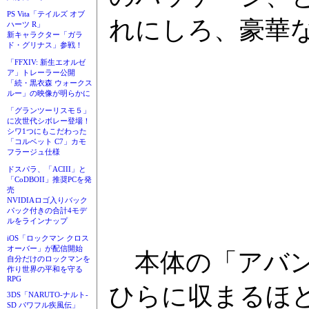
PS Vita「テイルズ オブ
れにしろ、豪華
ハーツ R」
新キャラクター「ガラ
ド・グリナス」参戦！
「FFXIV: 新生エオルゼ
ア」トレーラー公開
「続・黒衣森 ウォークス
ルー」の映像が明らかに
「グランツーリスモ５」
に次世代シボレー登場！
シワ1つにもこだわった
「コルベット C7」カモ
フラージュ仕様
ドスパラ、「ACIII」と
「CoDBOII」推奨PCを発
売
NVIDIAロゴ入りバック
パック付きの合計4モデ
ルをラインナップ
iOS「ロックマン クロス
オーバー」が配信開始
本体の「アバン
自分だけのロックマンを
作り世界の平和を守る
RPG
ひらに収まるほ
3DS「NARUTO-ナルト-
SD パワフル疾風伝」