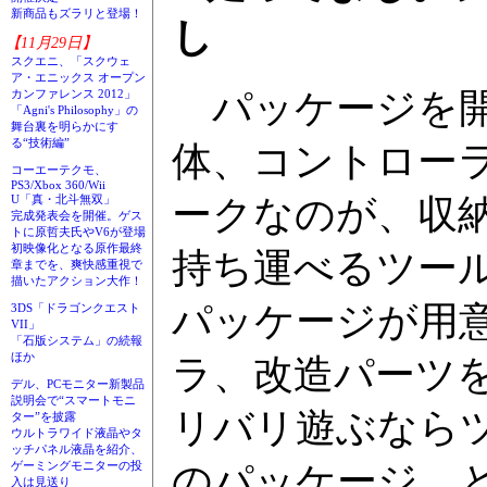
新商品もズラリと登場！
し
【11月29日】
スクエニ、「スクウェ
ア・エニックス オープン
パッケージを開
カンファレンス 2012」
「Agni's Philosophy」の
舞台裏を明らかにす
る“技術編”
体、コントロー
コーエーテクモ、
PS3/Xbox 360/Wii
U「真・北斗無双」
ークなのが、収
完成発表会を開催。ゲス
トに原哲夫氏やV6が登場
初映像化となる原作最終
持ち運べるツー
章までを、爽快感重視で
描いたアクション大作！
パッケージが用
3DS「ドラゴンクエスト
VII」
「石版システム」の続報
ほか
ラ、改造パーツ
デル、PCモニター新製品
説明会で“スマートモニ
リバリ遊ぶなら
ター”を披露
ウルトラワイド液晶やタ
ッチパネル液晶を紹介、
ゲーミングモニターの投
のパッケージ、
入は見送り