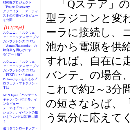
「Qステア」の
材発掘プロジェクト
「Project Discovery」
クリエイター、アーティ
型ラジコンと変
ストの応援インタビュー
を公開
【11月28日】
ーラに接続し、
スクエニ、「スクウェ
ア・エニックス オープン
カンファレンス 2012」
池から電源を供
「Agni's Philosophy」の
舞台裏を明らかにす
る“アート編”
すれば、自在に
スクエニ、「スクウェ
ア・エニックス オープン
カンファレンス 2012」
バンテ」の場合、
「FFXIV」や「Agni's
Philosophy」を支えるプ
ロジェクトマネジメント
これで約2～3分
手法
NHN Japan「ハンゲーム
キャラバン 2012 冬」イ
の短さならば、
ンタビュー
テーマは「コミュニケー
ション」。イベントの狙
う気分に応えて
いを“ハンゲ太郎”氏に聞
く
週刊ダウンロードソフト