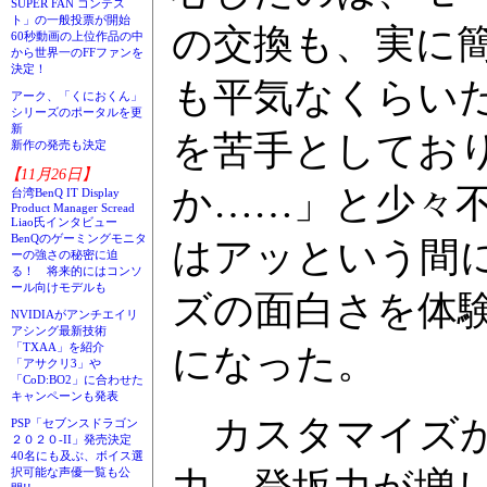
SUPER FAN コンテス
ト」の一般投票が開始
の交換も、実に
60秒動画の上位作品の中
から世界一のFFファンを
決定！
も平気なくらい
アーク、「くにおくん」
シリーズのポータルを更
新
を苦手としてお
新作の発売も決定
【11月26日】
か……」と少々
台湾BenQ IT Display
Product Manager Scread
Liao氏インタビュー
BenQのゲーミングモニタ
はアッという間
ーの強さの秘密に迫
る！ 将来的にはコンソ
ール向けモデルも
ズの面白さを体
NVIDIAがアンチエイリ
アシング最新技術
「TXAA」を紹介
になった。
「アサクリ3」や
「CoD:BO2」に合わせた
キャンペーンも発表
カスタマイズが
PSP「セブンスドラゴン
２０２０-II」発売決定
40名にも及ぶ、ボイス選
択可能な声優一覧も公