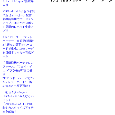
るNVIDIA Tegra 3搭載端
末版
iOS/Android「ゆるロボ製
作所 ふぃーばー」配信
新機能追加でバージョン
アップ。ゆるかわロボッ
ト登場のロボット生産ア
プリ
iOS「バーコードフット
ボーラー」事前登録開始
3兆通りの選手をバーコ
ードで生成。上位リーグ
を目指すサッカー育成ゲ
ーム
「電脳戦機バーチャロン
フォース」“フェイ・イ
ェン”プラモが12月に登
場
“ビビッド・ハート”と“シ
ンデレラ・ハート”。胸
の大きさも変更可能！
「初音ミク -Project
DIVA- f」×「みんなとい
っしょ」
「Project DIVA- f」の楽
曲やカスタマイズアイテ
ムを配信！