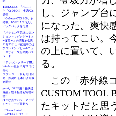
力、登坂力が増
開!!
TSUKUMO、「ACIII」
し、ジャンプ台
と「CoDBOII」推奨PCを
発売
「GeForce GTX 660」を
になった。爽快
搭載。NVIDIAロゴ入り
バックパックを付属
「ポケモン不思議のダン
は持ってこい。
ジョン～マグナゲートと
∞迷宮～」の情報を公開
11月23日より配信中の追
の上に置いて、
加コンテンツとWebニュ
ースサイト先行公開パス
ワード
る。
「アサシン クリードIII」
Windows版を12月21日に
発売
ダウンロード版も同日発
この「赤外線コ
売。推奨PCを本日より販
売開始
gumi、GREE用「任侠道
CUSTOM TO
覚醒」親子極道も実現可
能！
様々な点でパワーアップ
たキットだと思
したシリーズ最新作
「“Revo Linked
BRAVELY DEFAULT