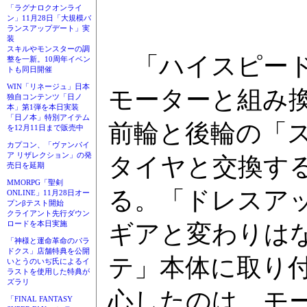
「ラグナロクオンライ
ン」11月28日「大規模バ
ランスアップデート」実
装
スキルやモンスターの調
「ハイスピード
整を一新。10周年イベン
トも同日開催
WIN「リネージュ」日本
モーターと組み
独自コンテンツ「日ノ
本」第1弾を本日実装
「日ノ本」特別アイテム
前輪と後輪の「
を12月11日まで販売中
カプコン、「ヴァンパイ
ア リザレクション」の発
タイヤと交換す
売日を延期
MMORPG「聖剣
る。「ドレスア
ONLINE」11月28日オー
プンβテスト開始
クライアント先行ダウン
ロードを本日実施
ギアと変わりは
「神様と運命革命のパラ
ドクス」店舗特典を公開
テ」本体に取り
いとうのいぢ氏によるイ
ラストを使用した特典が
ズラリ
心したのは、モ
「FINAL FANTASY