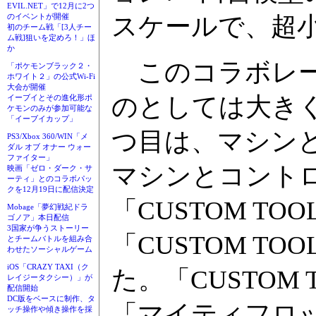
EVIL.NET」で12月に2つ
のイベントが開催
スケールで、超
初のチーム戦「[3人チー
ム戦]狙いを定めろ！」ほ
か
このコラボレー
「ポケモンブラック２・
ホワイト２」の公式Wi-Fi
大会が開催
のとしては大き
イーブイとその進化形ポ
ケモンのみが参加可能な
「イーブイカップ」
つ目は、マシン
PS3/Xbox 360/WIN「メ
ダル オブ オナー ウォー
ファイター」
マシンとコント
映画「ゼロ・ダーク・サ
ーティ」とのコラボパッ
クを12月19日に配信決定
「CUSTOM T
Mobage「夢幻戦紀ドラ
ゴノア」本日配信
3国家が争うストーリー
「CUSTOM T
とチームバトルを組み合
わせたソーシャルゲーム
iOS「CRAZY TAXI（ク
た。「CUSTOM
レイジータクシー）」が
配信開始
DC版をベースに制作、タ
「マイティフロ
ッチ操作や傾き操作を採