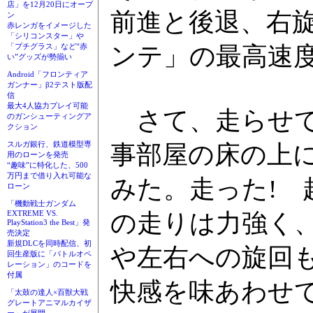
店」を12月20日にオープ
前進と後退、右
ン
赤レンガをイメージした
「シリコンスター」や
「プチグラス」など“赤
ンテ」の最高速
い”グッズが勢揃い
Android「フロンティア
ガンナー」β2テスト版配
信
最大4人協力プレイ可能
さて、走らせて
のガンシューティングア
クション
スルガ銀行、鉄道模型専
事部屋の床の上
用のローンを発売
“趣味”に特化した、500
万円まで借り入れ可能な
みた。走った!
ローン
「機動戦士ガンダム
EXTREME VS.
の走りは力強く
PlayStation3 the Best」発
売決定
新規DLCを同時配信、初
や左右への旋回
回生産版に「バトルオペ
レーション」のコードを
付属
快感を味あわせ
「太鼓の達人×百獣大戦
グレートアニマルカイザ