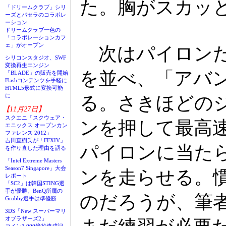
た。胸がスカッ
「ドリームクラブ」シリ
ーズとパセラのコラボレ
ーション
ドリームクラブ一色の
「コラボレーションカフ
ェ」がオープン
次はパイロンだ
シリコンスタジオ、SWF
変換再生エンジン
を並べ、「アバ
「BLADE」の販売を開始
Flashコンテンツを手軽に
HTML5形式に変換可能
に
る。さきほどの
【11月27日】
スクエニ「スクウェア・
ンを押して最高
エニックス オープンカン
ファレンス 2012」
吉田直樹氏が「FFXIV」
パイロンに当た
を作り直した理由を語る
「Intel Extreme Masters
Season7 Singapore」大会
ンを走らせる。
レポート
「SC2」は韓国STING選
手が優勝、BenQ所属の
のだろうが、筆
Grubby選手は準優勝
3DS「New スーパーマリ
オブラザーズ2」