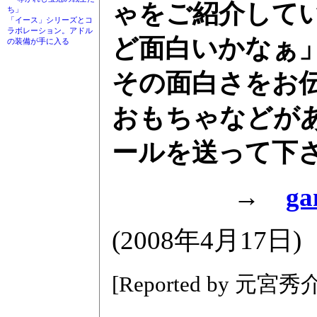
ゃをご紹介して
ち」
「イース」シリーズとコ
ラボレーション。アドル
ど面白いかなぁ
の装備が手に入る
その面白さをお
おもちゃなどが
ールを送って下さい
→
ga
(2008年4月17日)
[Reported by 元宮秀