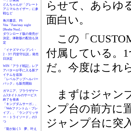
ー」が展開
らせて、あらゆ
どんちゃんが「グレート
アニマルカイザー」に参
戦など
面白い。
角川書店、PS
Vita「Fate/stay night
[Realta Nua]」
ダウンロード版の発売が
この「CUSTOM
決定。体験版の配信も決
定
付属している。
「イナズマイレブン1・
2・3!! 円堂守伝説」発売
日決定
だ。今度はこれ
WIN「アラド戦記」レア
アバターが手に入る新ア
イテムを追加
「レベルアップヘルパー
パック」も販売開始
まずはジャンプ
ガマニア、ブラウザゲー
ム3タイトルのサービス
終了を発表
「キングダムサーガ」、
ンプ台の前方に
「Webファントム・ブレ
イブ」、「ラングリッサ
ー・トライソード」の3
ジャンプ台に突
つ
「龍が如く5 夢、叶え