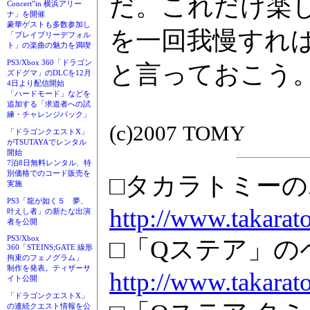
だ。これだけ楽し
Concert”in 横浜アリー
ナ」を開催
豪華ゲストも多数参加し
を一回我慢すれ
「ブレイブリーデフォル
ト」の楽曲の魅力を満喫
PS3/Xbox 360「ドラゴン
と言っておこう
ズドグマ」のDLCを12月
4日より配信開始
「ハードモード」などを
追加する「求道者への試
練・チャレンジパック」
(c)2007 TOMY
「ドラゴンクエストX」
がTSUTAYAでレンタル
開始
7泊8日無料レンタル、特
別価格でのコード販売を
□タカラトミー
実施
PS3「龍が如く５ 夢、
http://www.takarat
叶えし者」の新たな出演
者を公開
PS3/Xbox
□「Qステア」の
360「STEINS;GATE 線形
拘束のフェノグラム」
制作を発表。ティザーサ
http://www.takarato
イト公開
「ドラゴンクエストX」
の連続クエスト情報を公