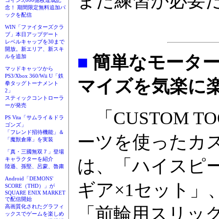
まだ練習が必要
コイン3,000億枚達成記
念！ 期間限定無料追加パ
ックを配信
WIN「ファイターズクラ
ブ」本日アップデート
レベルキャップを30まで
開放。新エリア、新スキ
■
簡単なモータ
ルを追加
マッドキャッツから
PS3/Xbox 360/Wii U「鉄
マイズを気楽に
拳タッグトーナメント
2」
スティックコントローラ
ーが発売
「CUSTOM T
PS Vita「サムライ＆ドラ
ゴンズ」
「フレンド招待機能」＆
ーツを使ったカ
「魔獣倉庫」を実装
「真・三國無双７」登場
キャラクターを紹介
は、「ハイスピー
陸遜、孫堅、呂蒙、魯粛
Android「DEMONS'
ギア×1セット」
SCORE（THD）」が
SQUARE ENIX MARKET
で配信開始
高画質化されたグラフィ
「前輪用スリック
ックスでゲームを楽しめ