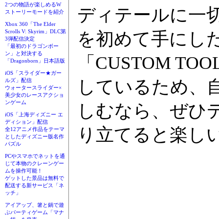
2つの物語が楽しめるW
ディテールに一
ストーリーモードを紹介
Xbox 360「The Elder
Scrolls V: Skyrim」DLC第
を初めて手にし
3弾配信決定
「最初のドラゴンボー
ン」と対決する
「CUSTOM T
「Dragonborn」日本語版
iOS「スライダー★ガー
しているため、
ルズ」配信
ウォータースライダー×
美少女のレースアクショ
ンゲーム
しむなら、ぜひ
iOS「上海ディズニー エ
ディション」配信
り立てると楽し
全12アニメ作品をテーマ
としたディズニー版名作
パズル
PCやスマホでネットを通
じて本物のクレーンゲー
ムを操作可能！
ゲットした景品は無料で
配送する新サービス「ネ
ッチ」
アイアップ、箸と鍋で遊
ぶパーティゲーム「マナ