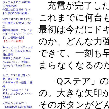
充電が完了した
ウェアカタログ 2012年
12月第2週分
今週の注目は3DS「レイ
トン教授VS逆転裁判」
これまでに何台
WIN「RUSTY HEARTS」
OBT開始を12月6日に決
最初は今だにド
定
事前登録特典、プレイヤ
ーキャラクター「チュー
ド」の情報を公開
のか、どんな力
【ムービー追加】
Razer、ゲーミングヘッド
できて、一刻も
セット2モデルを11月30
日に発売
汎用性が売りの「Razer
まらなくなるの
Kraken Pro」、低音にこ
だわった「Razer Tiamat
2.2」
セガ、PS3「龍が如く5
「Qステア」の
夢、叶えし者」
アナザードラマ続報！ 遥
編
の。大きな矢印
アイドルユニット「T-
SET」とのライブバトル
を紹介
そのボタンがど
オフィシャルカフェ
「GUNDAM Cafe 東京駅