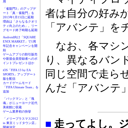
用
「雀龍門3」のアップデ
者は自分の好み
ート「真・雀龍門」を
2013年1月15日に延期
理由は「さらなるクオリ
「アバンテ」を
ティ向上のため」。リー
グモード終了時期も延期
Android向け「SQUARE
ENIX MARKET」で1周
なお、各マシン
年記念キャンペーンを開
始
ゲームアプリの割引販売
り、異なるバン
や新規会員登録者へのポ
イントプレゼントほか
同じ空間で走ら
iOS「FIFA 13 by EA
SPORTS」アップデート
版を配信
カードゲームモード
んだ「アバンテ
「FIFA Ultimate Team」を
追加
「パックマン」と「塊
魂」がニューヨーク近代
美術館に収蔵
ゲーム業界初の快挙
「メリープラスマス2012
■
走ってよし。
in 東京ミッドタウン店」
開催決定