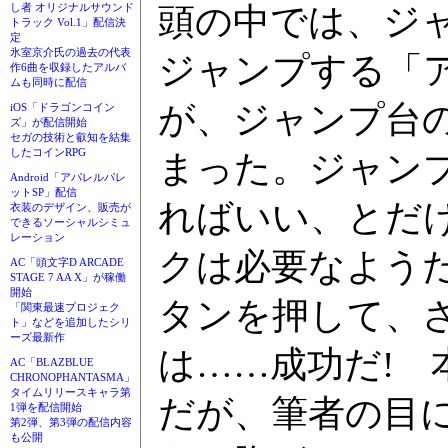
し者 オリジナルサウンド
頭の中では、ジ
トラック Vol.1」配信決
定
氷室京介氏の過去の代表
ジャンプする「
作6曲を収録したアルバ
ムも同時に配信
が、ジャンプ台
iOS「ドラゴンコイン
ズ」が配信開始
セガの技術と叡知を結集
したコインRPG
まった。ジャン
Android「アパレルパレ
ットSP」配信
ればいい、とだ
衣装のデザイン、販売が
できるソーシャルシミュ
レーション
クは必要なよう
AC「頭文字D ARCADE
STAGE 7 AA X」が稼働
開始
タンを押して、
「関東最速プロジェク
ト」などを追加したシリ
ーズ最新作
は……成功だ!
AC「BLAZBLUE
CHRONOPHANTASMA」
タイムリリースキャラ第
だが、筆者の目
1弾を配信開始
第2弾、第3弾の配信内容
も公開