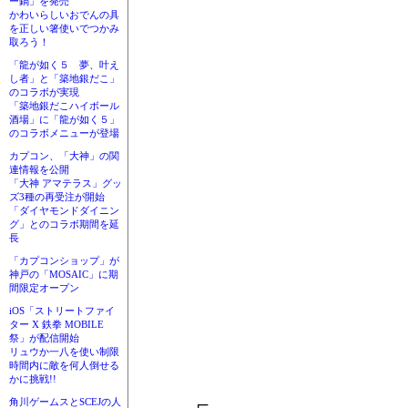
ー鍋」を発売
かわいらしいおでんの具
を正しい箸使いでつかみ
取ろう！
「龍が如く５ 夢、叶え
し者」と「築地銀だこ」
のコラボが実現
「築地銀だこハイボール
酒場」に「龍が如く５」
のコラボメニューが登場
カプコン、「大神」の関
連情報を公開
「大神 アマテラス」グッ
ズ3種の再受注が開始
「ダイヤモンドダイニン
グ」とのコラボ期間を延
長
「カプコンショップ」が
神戸の「MOSAIC」に期
間限定オープン
iOS「ストリートファイ
ター X 鉄拳 MOBILE
祭」が配信開始
リュウか一八を使い制限
時間内に敵を何人倒せる
かに挑戦!!
角川ゲームスとSCEJの人