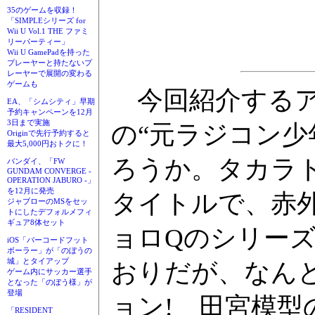
35のゲームを収録！
「SIMPLEシリーズ for
Wii U Vol.1 THE ファミ
リーパーティー」
Wii U GamePadを持った
プレーヤーと持たないプ
レーヤーで展開の変わる
ゲームも
今回紹介するアイ
EA、「シムシティ」早期
予約キャンペーンを12月
3日まで実施
の“元ラジコン少
Originで先行予約すると
最大5,000円おトクに！
ろうか。タカラ
バンダイ、「FW
GUNDAM CONVERGE -
OPERATION JABURO -」
を12月に発売
タイトルで、赤
ジャブローのMSをセッ
トにしたデフォルメフィ
ギュア8体セット
ョロQのシリー
iOS「バーコードフット
ボーラー」が「のぼうの
城」とタイアップ
おりだが、なん
ゲーム内にサッカー選手
となった「のぼう様」が
登場
ョン! 田宮模型
「RESIDENT