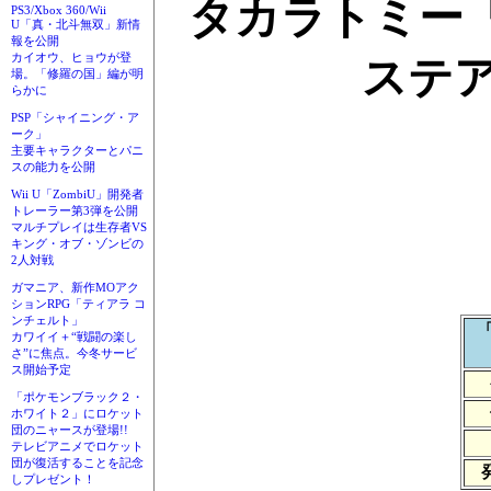
タカラトミー
PS3/Xbox 360/Wii
U「真・北斗無双」新情
報を公開
カイオウ、ヒョウが登
ステア 
場。「修羅の国」編が明
らかに
PSP「シャイニング・ア
ーク」
主要キャラクターとパニ
スの能力を公開
Wii U「ZombiU」開発者
トレーラー第3弾を公開
マルチプレイは生存者VS
キング・オブ・ゾンビの
2人対戦
ガマニア、新作MOアク
ションRPG「ティアラ コ
ンチェルト」
カワイイ＋“戦闘の楽し
さ”に焦点。今冬サービ
ス開始予定
「ポケモンブラック２・
ホワイト２」にロケット
団のニャースが登場!!
テレビアニメでロケット
団が復活することを記念
しプレゼント！