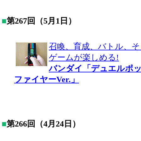
■
第267回（5月1日）
召喚、育成、バトル、そ
ゲームが楽しめる!
バンダイ「デュエルポッ
ファイヤーVer.」
■
第266回（4月24日）