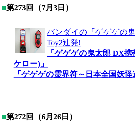
■
第273回（7月3日）
バンダイの「ゲゲゲの鬼
Toy2連発!
「ゲゲゲの鬼太郎 DX携帯妖
ケロー)」
「ゲゲゲの霊界符～日本全国妖怪
■
第272回（6月26日）