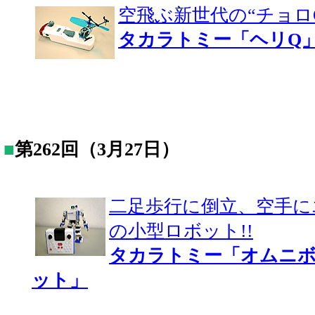
空飛ぶ新世代の“チョロQ
タカラトミー「ヘリQ
■
第262回（3月27日）
二足歩行に倒立、空手に
の小型ロボット!!
タカラトミー「オムニボ
ット」