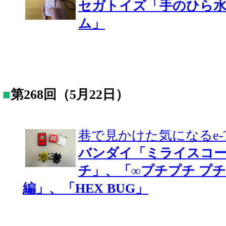
セガトイズ「手のひら
ム」
■
第268回（5月22日）
巷で見かけた気になるe-T
バンダイ「ミライスコー
チ」、「∞プチプチ プチ
編」、「HEX BUG」