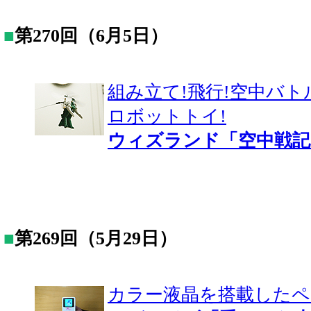
■
第270回（6月5日）
組み立て!飛行!空中バト
ロボットトイ!
ウィズランド「空中戦
■
第269回（5月29日）
カラー液晶を搭載したペ