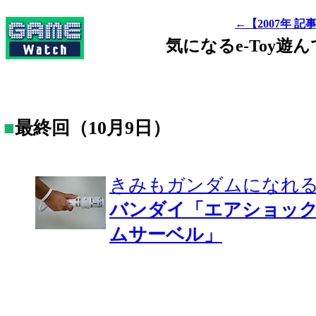
←【2007年 記
気になるe-Toy遊
■
最終回（10月9日）
きみもガンダムになれる
バンダイ「エアショックバ
ムサーベル」