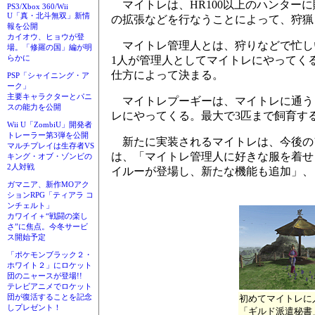
マイトレは、HR100以上のハンター
PS3/Xbox 360/Wii
U「真・北斗無双」新情
の拡張などを行なうことによって、狩猟
報を公開
カイオウ、ヒョウが登
マイトレ管理人とは、狩りなどで忙し
場。「修羅の国」編が明
らかに
1人が管理人としてマイトレにやってく
仕方によって決まる。
PSP「シャイニング・ア
ーク」
主要キャラクターとパニ
マイトレプーギーは、マイトレに通うと
スの能力を公開
レにやってくる。最大で3匹まで飼育す
Wii U「ZombiU」開発者
トレーラー第3弾を公開
新たに実装されるマイトレは、今後の
マルチプレイは生存者VS
は、「マイトレ管理人に好きな服を着せ
キング・オブ・ゾンビの
2人対戦
イルーが登場し、新たな機能も追加」、
ガマニア、新作MOアク
ションRPG「ティアラ コ
ンチェルト」
カワイイ＋“戦闘の楽し
さ”に焦点。今冬サービ
ス開始予定
「ポケモンブラック２・
ホワイト２」にロケット
団のニャースが登場!!
テレビアニメでロケット
団が復活することを記念
初めてマイトレに
しプレゼント！
「ギルド派遣秘書