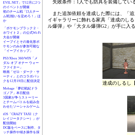
失敗条件：1人でも防具を装備している
EVIL.NET」で12月に2つ
のイベントが開催
初のチーム戦「[3人チー
また追加依頼を達成した際には、「追
ム戦]狙いを定めろ！」ほ
イギャラリーに飾れる家具「達成のしる
か
ル爆弾」や「大タル爆弾G2」が手に入
「ポケモンブラック２・
ホワイト２」の公式Wi-Fi
大会が開催
イーブイとその進化形ポ
ケモンのみが参加可能な
「イーブイカップ」
PS3/Xbox 360/WIN「メ
ダル オブ オナー ウォー
ファイター」
映画「ゼロ・ダーク・サ
ーティ」とのコラボパッ
クを12月19日に配信決定
達成のしるし
Mobage「夢幻戦紀ドラ
ゴノア」本日配信
3国家が争うストーリー
とチームバトルを組み合
わせたソーシャルゲーム
iOS「CRAZY TAXI（ク
レイジータクシー）」が
配信開始
DC版をベースに制作、タ
ッチ操作や傾き操作を採