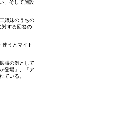
い、そして施設
三姉妹のうちの
に対する回答の
ト使うとマイト
拡張の例として
が登場」、「ア
れている。