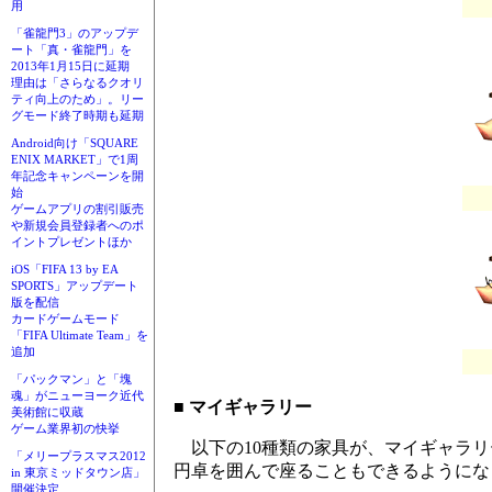
用
「雀龍門3」のアップデ
ート「真・雀龍門」を
2013年1月15日に延期
理由は「さらなるクオリ
ティ向上のため」。リー
グモード終了時期も延期
Android向け「SQUARE
ENIX MARKET」で1周
年記念キャンペーンを開
始
ゲームアプリの割引販売
や新規会員登録者へのポ
イントプレゼントほか
iOS「FIFA 13 by EA
SPORTS」アップデート
版を配信
カードゲームモード
「FIFA Ultimate Team」を
追加
「パックマン」と「塊
魂」がニューヨーク近代
■ マイギャラリー
美術館に収蔵
ゲーム業界初の快挙
以下の10種類の家具が、マイギャラリ
「メリープラスマス2012
円卓を囲んで座ることもできるようにな
in 東京ミッドタウン店」
開催決定