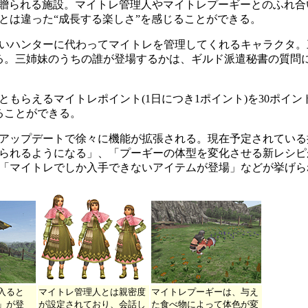
に贈られる施設。マイトレ管理人やマイトレプーギーとのふれ合
とは違った“成長する楽しさ”を感じることができる。
いハンターに代わってマイトレを管理してくれるキャラクタ。
る。三姉妹のうちの誰が登場するかは、ギルド派遣秘書の質問
もらえるマイトレポイント(1日につき1ポイント)を30ポイン
ることができる。
アップデートで徐々に機能が拡張される。現在予定されている
られるようになる」、「プーギーの体型を変化させる新レシピ
「マイトレでしか入手できないアイテムが登場」などが挙げら
入ると
マイトレ管理人とは親密度
マイトレプーギーは、与え
」が登
が設定されており、会話し
た食べ物によって体色が変