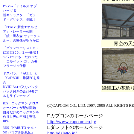
PS Vita「テイルズ オブ
ハーツ R」
新キャラクター「ガラ
ド・グリナス」参戦！
「FFXIV: 新生エオルゼ
ア」トレーラー公開
「続・黒衣森 ウォークス
ルー」の映像が明らかに
青空の天
「グランツーリスモ５」
に次世代シボレー登場！
シワ1つにもこだわった
「コルベット C7」カモ
フラージュ仕様
ドスパラ、「ACIII」と
「CoDBOII」推奨PCを発
売
NVIDIAロゴ入りバック
鱗細工の花飾
パック付きの合計4モデ
ルをラインナップ
iOS「ロックマン クロス
(C)CAPCOM CO., LTD. 2007, 2008 ALL RIGHTS R
オーバー」が配信開始
自分だけのロックマンを
□カプコンのホームページ
作り世界の平和を守る
http://www.capcom.co.jp/
RPG
□ダレットのホームページ
3DS「NARUTO-ナルト-
SD パワフル疾風伝」
http://daletto.jp/