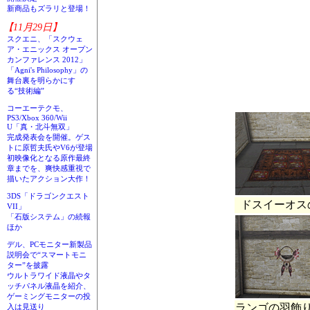
新商品もズラリと登場！
【11月29日】
スクエニ、「スクウェ
ア・エニックス オープン
カンファレンス 2012」
「Agni's Philosophy」の
舞台裏を明らかにす
る“技術編”
コーエーテクモ、
PS3/Xbox 360/Wii
U「真・北斗無双」
完成発表会を開催。ゲス
トに原哲夫氏やV6が登場
初映像化となる原作最終
章までを、爽快感重視で
描いたアクション大作！
3DS「ドラゴンクエスト
ドスイーオス
VII」
「石版システム」の続報
ほか
デル、PCモニター新製品
説明会で“スマートモニ
ター”を披露
ウルトラワイド液晶やタ
ッチパネル液晶を紹介、
ゲーミングモニターの投
ランゴの羽飾
入は見送り