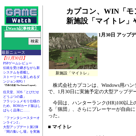
カプコン、WIN「モ
新施設「マイトレ」
【Watch記事検索】
1月30日 アップ
最新ニュース
【11月30日】
PSPゲームレビュー
伝統を受け継ぎながら新
システムを搭載し
新施設「マイトレ」
ストーリーも楽しめるダ
ンジョンRPG！
株式会社カプコンは、Windows用ハン
「円卓の生徒 The Eternal Legend」
で、1月30日に実施予定の大型アップデー
任天堂、3DS「とびだせ
どうぶつの森」
フラッシュメモリ仕様の
今回は、ハンターランク(HR)100
ため、ROMカード版はし
る「猟団」、さらにプレーヤーが自由に
ばらく品薄に……
った。
「ファンタシースターオ
ンライン2」
■ マイトレ
大型アップデート第2弾
「闇の集いし場」を実施