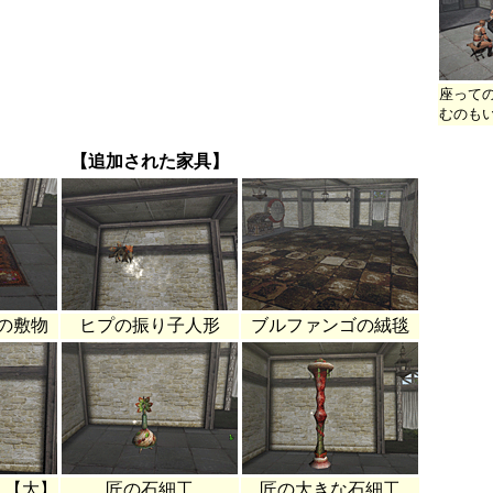
座って
むのも
【追加された家具】
の敷物
ヒプの振り子人形
ブルファンゴの絨毯
り【大】
匠の石細工
匠の大きな石細工