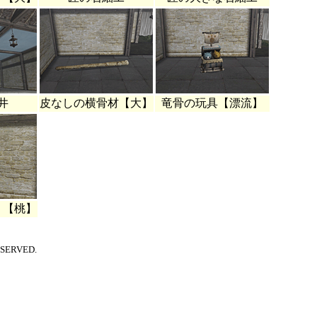
井
皮なしの横骨材【大】
竜骨の玩具【漂流】
り【桃】
ESERVED.