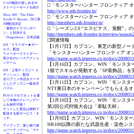
2つの物語が楽しめるW
□「モンスターハンター フロンティア 
ストーリーモードを紹介
http://www.mh-frontier.jp/
Xbox 360「The Elder
□「モンスターハンター フロンティア 
Scrolls V: Skyrim」DLC第
http://members.mh-frontier.jp/
3弾配信決定
□「シーズン2.0 “エスピナス、覚醒”」
「最初のドラゴンボー
ン」と対決する
http://members.mh-frontier.jp/preview/season2
「Dragonborn」日本語版
□関連情報
iOS「スライダー★ガー
【1月17日】カプコン、東芝の新型ノート
ルズ」配信
「モンスターハンター フロンティア オ
ウォータースライダー×
http://game.watch.impress.co.jp/docs/200801
美少女のレースアクショ
ンゲーム
【1月16日】カプコン、WIN「モンスタ
1個でスキルが発動する「SP装飾品」を
iOS「上海ディズニー エ
ディション」配信
http://game.watch.impress.co.jp/docs/200801
全12アニメ作品をテーマ
【1月11日】カプコン、WIN「モンスタ
としたディズニー版名作
NTT東日本のキャンペーンでもらえる
パズル
http://game.watch.impress.co.jp/docs/200801
PCやスマホでネットを通
【1月10日】カプコン、WIN「モンスタ
じて本物のクレーンゲー
ムを操作可能！
第2回公式狩猟大会は「韋駄天杯」
ゲットした景品は無料で
http://game.watch.impress.co.jp/docs/200801
配送する新サービス「ネ
【1月9日】カプコン、WIN「モンスタ
ッチ」
HR100以降の新たな武器生産・染色シ
アイアップ、箸と鍋で遊
http://game.watch.impress.co.jp/docs/200801
ぶパーティゲーム「マナ