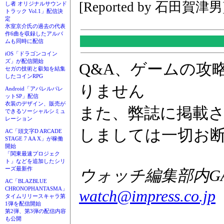
[Reported by 石田賀津男
し者 オリジナルサウンド
トラック Vol.1」配信決
定
氷室京介氏の過去の代表
作6曲を収録したアルバ
ムも同時に配信
iOS「ドラゴンコイン
ズ」が配信開始
Q&A、ゲームの攻
セガの技術と叡知を結集
したコインRPG
りません
Android「アパレルパレ
ットSP」配信
衣装のデザイン、販売が
また、弊誌に掲載
できるソーシャルシミュ
レーション
しましては一切お
AC「頭文字D ARCADE
STAGE 7 AA X」が稼働
開始
「関東最速プロジェク
ト」などを追加したシリ
ーズ最新作
ウォッチ編集部内GAM
AC「BLAZBLUE
CHRONOPHANTASMA」
watch@impress.co.jp
タイムリリースキャラ第
1弾を配信開始
第2弾、第3弾の配信内容
も公開