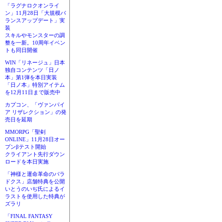
「ラグナロクオンライ
ン」11月28日「大規模バ
ランスアップデート」実
装
スキルやモンスターの調
整を一新。10周年イベン
トも同日開催
WIN「リネージュ」日本
独自コンテンツ「日ノ
本」第1弾を本日実装
「日ノ本」特別アイテム
を12月11日まで販売中
カプコン、「ヴァンパイ
ア リザレクション」の発
売日を延期
MMORPG「聖剣
ONLINE」11月28日オー
プンβテスト開始
クライアント先行ダウン
ロードを本日実施
「神様と運命革命のパラ
ドクス」店舗特典を公開
いとうのいぢ氏によるイ
ラストを使用した特典が
ズラリ
「FINAL FANTASY