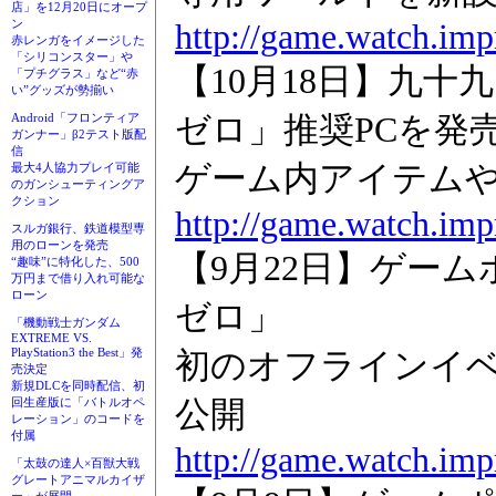
店」を12月20日にオープ
http://game.watch.imp
ン
赤レンガをイメージした
「シリコンスター」や
【10月18日】九十
「プチグラス」など“赤
い”グッズが勢揃い
ゼロ」推奨PCを発
Android「フロンティア
ガンナー」β2テスト版配
信
ゲーム内アイテム
最大4人協力プレイ可能
のガンシューティングア
クション
http://game.watch.imp
スルガ銀行、鉄道模型専
用のローンを発売
【9月22日】ゲー
“趣味”に特化した、500
万円まで借り入れ可能な
ローン
ゼロ」
「機動戦士ガンダム
EXTREME VS.
初のオフラインイ
PlayStation3 the Best」発
売決定
新規DLCを同時配信、初
公開
回生産版に「バトルオペ
レーション」のコードを
付属
http://game.watch.imp
「太鼓の達人×百獣大戦
グレートアニマルカイザ