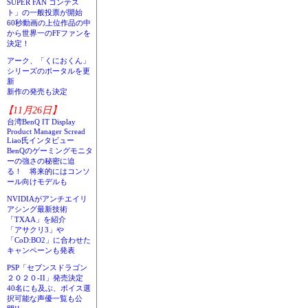
SUPER FAN コンテス
ト」の一般投票が開始
60秒動画の上位作品の中
から世界一のFFファンを
決定！
アーク、「くにおくん」
シリーズのポータルを更
新
新作の発売も決定
【11月26日】
台湾BenQ IT Display
Product Manager Scread
Liao氏インタビュー
BenQのゲーミングモニタ
ーの強さの秘密に迫
る！ 将来的にはコンソ
ール向けモデルも
NVIDIAがアンチエイリ
アシング最新技術
「TXAA」を紹介
「アサクリ3」や
「CoD:BO2」に合わせた
キャンペーンも発表
PSP「セブンスドラゴン
２０２０-II」発売決定
40名にも及ぶ、ボイス選
択可能な声優一覧も公