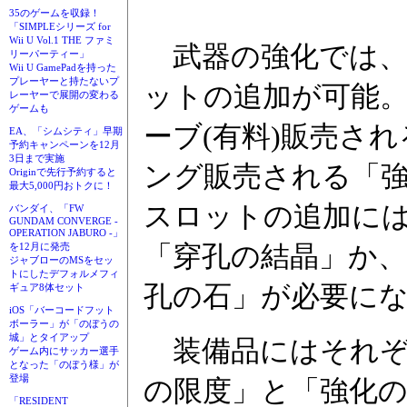
35のゲームを収録！
「SIMPLEシリーズ for
Wii U Vol.1 THE ファミ
武器の強化では、
リーパーティー」
Wii U GamePadを持った
プレーヤーと持たないプ
ットの追加が可能
レーヤーで展開の変わる
ゲームも
ーブ(有料)販売さ
EA、「シムシティ」早期
予約キャンペーンを12月
3日まで実施
ング販売される「
Originで先行予約すると
最大5,000円おトクに！
スロットの追加に
バンダイ、「FW
GUNDAM CONVERGE -
OPERATION JABURO -」
「穿孔の結晶」か
を12月に発売
ジャブローのMSをセッ
トにしたデフォルメフィ
孔の石」が必要に
ギュア8体セット
iOS「バーコードフット
ボーラー」が「のぼうの
城」とタイアップ
装備品にはそれぞ
ゲーム内にサッカー選手
となった「のぼう様」が
登場
の限度」と「強化の
「RESIDENT