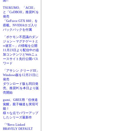
開!!
TSUKUMO、「ACIII」
と「CoDBOII」推奨PCを
発売
「GeForce GTX 660」を
搭載。NVIDIAロゴ入り
バックパックを付属
「ポケモン不思議のダン
ジョン～マグナゲートと
∞迷宮～」の情報を公開
11月23日より配信中の追
加コンテンツとWebニュ
ースサイト先行公開パス
ワード
「アサシン クリードIII」
Windows版を12月21日に
発売
ダウンロード版も同日発
売。推奨PCを本日より販
売開始
gumi、GREE用「任侠道
覚醒」親子極道も実現可
能！
様々な点でパワーアップ
したシリーズ最新作
「“Revo Linked
BRAVELY DEFAULT