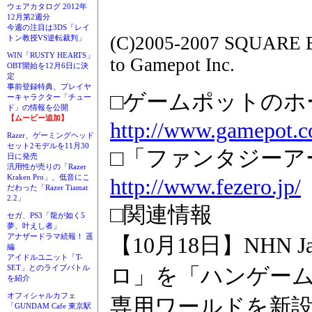
ウェアカタログ 2012年
12月第2週分
今週の注目は3DS「レイ
(C)2005-2007 SQUARE ENI
トン教授VS逆転裁判」
WIN「RUSTY HEARTS」
to Gamepot Inc.
OBT開始を12月6日に決
定
事前登録特典、プレイヤ
□ゲームポットのホ
ーキャラクター「チュー
ド」の情報を公開
【ムービー追加】
http://www.gamepot.co
Razer、ゲーミングヘッド
セット2モデルを11月30
□「ファンタジーア
日に発売
汎用性が売りの「Razer
Kraken Pro」、低音にこ
http://www.fezero.jp/
だわった「Razer Tiamat
2.2」
□関連情報
セガ、PS3「龍が如く5
夢、叶えし者」
アナザードラマ続報！ 遥
【10月18日】NHN
編
アイドルユニット「T-
ロ」を「ハンゲー
SET」とのライブバトル
を紹介
オフィシャルカフェ
専用ワールドを新
「GUNDAM Cafe 東京駅