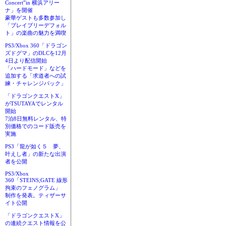
Concert”in 横浜アリー
ナ」を開催
豪華ゲストも多数参加し
「ブレイブリーデフォル
ト」の楽曲の魅力を満喫
PS3/Xbox 360「ドラゴン
ズドグマ」のDLCを12月
4日より配信開始
「ハードモード」などを
追加する「求道者への試
練・チャレンジパック」
「ドラゴンクエストX」
がTSUTAYAでレンタル
開始
7泊8日無料レンタル、特
別価格でのコード販売を
実施
PS3「龍が如く５ 夢、
叶えし者」の新たな出演
者を公開
PS3/Xbox
360「STEINS;GATE 線形
拘束のフェノグラム」
制作を発表。ティザーサ
イト公開
「ドラゴンクエストX」
の連続クエスト情報を公