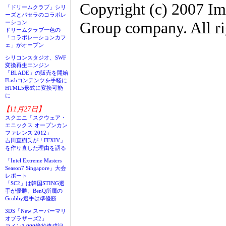
Copyright (c) 2007 Im
「ドリームクラブ」シリ
ーズとパセラのコラボレ
Group company. All ri
ーション
ドリームクラブ一色の
「コラボレーションカフ
ェ」がオープン
シリコンスタジオ、SWF
変換再生エンジン
「BLADE」の販売を開始
Flashコンテンツを手軽に
HTML5形式に変換可能
に
【11月27日】
スクエニ「スクウェア・
エニックス オープンカン
ファレンス 2012」
吉田直樹氏が「FFXIV」
を作り直した理由を語る
「Intel Extreme Masters
Season7 Singapore」大会
レポート
「SC2」は韓国STING選
手が優勝、BenQ所属の
Grubby選手は準優勝
3DS「New スーパーマリ
オブラザーズ2」