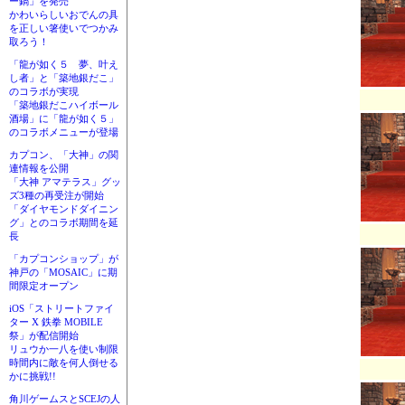
ー鍋」を発売
かわいらしいおでんの具
を正しい箸使いでつかみ
取ろう！
「龍が如く５ 夢、叶え
し者」と「築地銀だこ」
のコラボが実現
「築地銀だこハイボール
酒場」に「龍が如く５」
のコラボメニューが登場
カプコン、「大神」の関
連情報を公開
「大神 アマテラス」グッ
ズ3種の再受注が開始
「ダイヤモンドダイニン
グ」とのコラボ期間を延
長
「カプコンショップ」が
神戸の「MOSAIC」に期
間限定オープン
iOS「ストリートファイ
ター X 鉄拳 MOBILE
祭」が配信開始
リュウか一八を使い制限
時間内に敵を何人倒せる
かに挑戦!!
角川ゲームスとSCEJの人