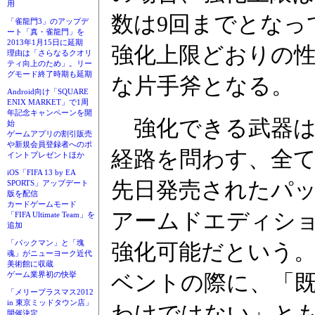
用
数は9回までとなっ
「雀龍門3」のアップデ
ート「真・雀龍門」を
2013年1月15日に延期
強化上限どおりの性
理由は「さらなるクオリ
ティ向上のため」。リー
グモード終了時期も延期
な片手斧となる。
Android向け「SQUARE
ENIX MARKET」で1周
年記念キャンペーンを開
強化できる武器は、
始
ゲームアプリの割引販売
や新規会員登録者へのポ
経路を問わす、全
イントプレゼントほか
iOS「FIFA 13 by EA
先日発売されたパッ
SPORTS」アップデート
版を配信
カードゲームモード
アームドエディシ
「FIFA Ultimate Team」を
追加
「パックマン」と「塊
強化可能だという。
魂」がニューヨーク近代
美術館に収蔵
ベントの際に、「
ゲーム業界初の快挙
「メリープラスマス2012
in 東京ミッドタウン店」
わけではない」と
開催決定