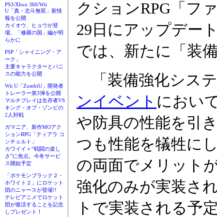
クションRPG「フ
PS3/Xbox 360/Wii
U「真・北斗無双」新情
報を公開
29日にアップデー
カイオウ、ヒョウが登
場。「修羅の国」編が明
らかに
では、新たに「装
PSP「シャイニング・ア
ーク」
主要キャラクターとパニ
スの能力を公開
「装備強化システ
Wii U「ZombiU」開発者
トレーラー第3弾を公開
ンイベント
におい
マルチプレイは生存者VS
キング・オブ・ゾンビの
2人対戦
や防具の性能を引
ガマニア、新作MOアク
ションRPG「ティアラ コ
つも性能を犠牲に
ンチェルト」
カワイイ＋“戦闘の楽し
さ”に焦点。今冬サービ
の両面でメリット
ス開始予定
「ポケモンブラック２・
強化のみが実装さ
ホワイト２」にロケット
団のニャースが登場!!
テレビアニメでロケット
トで実装される予
団が復活することを記念
しプレゼント！