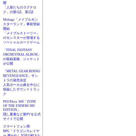
開
「人形たちのラグナロ
ク」の第1話、第2話
Mobage「メイプルモン
スターランド」事前登録
開始
「メイプルストーリー」
のモンスターが登場する
ソーシャルカードゲーム
「FINAL FANTASY
ORCHESTRAL ALBUM」
の収録楽曲、ジャケット
が公開
「METAL GEAR RISING
REVENGEANCE」サン
トラの発売決定
人気ボーカル曲を中心に
収録したサウンドトラッ
ク
PS3/Xbox 360「ZONE
OF THE ENDERS HD
EDITION」
隠し要素など新PVを公式
サイトで公開
スマートフォン用
RPG「ドラゴンスレイヤ
ー 導かれし宝冠の戦士た