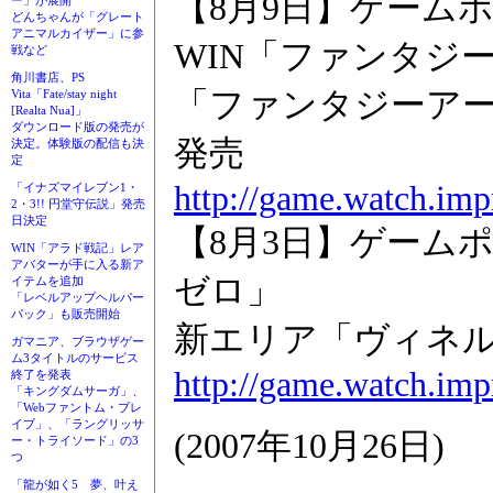
【8月9日】ゲーム
ー」が展開
どんちゃんが「グレート
アニマルカイザー」に参
WIN「ファンタジ
戦など
角川書店、PS
「ファンタジーアー
Vita「Fate/stay night
[Realta Nua]」
ダウンロード版の発売が
発売
決定。体験版の配信も決
定
http://game.watch.imp
「イナズマイレブン1・
2・3!! 円堂守伝説」発売
日決定
【8月3日】ゲーム
WIN「アラド戦記」レア
アバターが手に入る新ア
ゼロ」
イテムを追加
「レベルアップヘルパー
パック」も販売開始
新エリア「ヴィネ
ガマニア、ブラウザゲー
ム3タイトルのサービス
http://game.watch.imp
終了を発表
「キングダムサーガ」、
「Webファントム・ブレ
イブ」、「ラングリッサ
(2007年10月26日)
ー・トライソード」の3
つ
「龍が如く5 夢、叶え