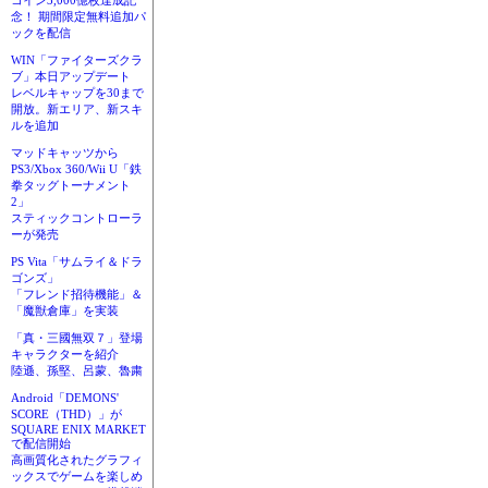
コイン3,000億枚達成記
念！ 期間限定無料追加パ
ックを配信
WIN「ファイターズクラ
ブ」本日アップデート
レベルキャップを30まで
開放。新エリア、新スキ
ルを追加
マッドキャッツから
PS3/Xbox 360/Wii U「鉄
拳タッグトーナメント
2」
スティックコントローラ
ーが発売
PS Vita「サムライ＆ドラ
ゴンズ」
「フレンド招待機能」＆
「魔獣倉庫」を実装
「真・三國無双７」登場
キャラクターを紹介
陸遜、孫堅、呂蒙、魯粛
Android「DEMONS'
SCORE（THD）」が
SQUARE ENIX MARKET
で配信開始
高画質化されたグラフィ
ックスでゲームを楽しめ