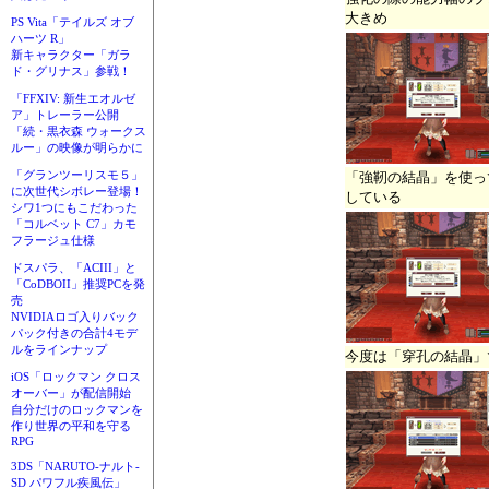
大きめ
PS Vita「テイルズ オブ
ハーツ R」
新キャラクター「ガラ
ド・グリナス」参戦！
「FFXIV: 新生エオルゼ
ア」トレーラー公開
「続・黒衣森 ウォークス
ルー」の映像が明らかに
「グランツーリスモ５」
「強靭の結晶」を使っ
に次世代シボレー登場！
している
シワ1つにもこだわった
「コルベット C7」カモ
フラージュ仕様
ドスパラ、「ACIII」と
「CoDBOII」推奨PCを発
売
NVIDIAロゴ入りバック
パック付きの合計4モデ
ルをラインナップ
今度は「穿孔の結晶」
iOS「ロックマン クロス
オーバー」が配信開始
自分だけのロックマンを
作り世界の平和を守る
RPG
3DS「NARUTO-ナルト-
SD パワフル疾風伝」