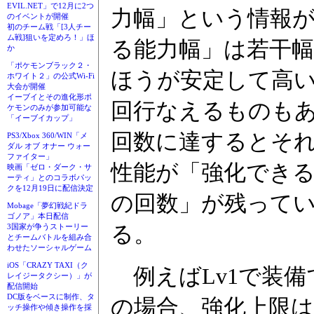
EVIL.NET」で12月に2つ
力幅」という情報が
のイベントが開催
初のチーム戦「[3人チー
ム戦]狙いを定めろ！」ほ
る能力幅」は若干
か
「ポケモンブラック２・
ほうが安定して高
ホワイト２」の公式Wi-Fi
大会が開催
イーブイとその進化形ポ
回行なえるものも
ケモンのみが参加可能な
「イーブイカップ」
回数に達するとそ
PS3/Xbox 360/WIN「メ
ダル オブ オナー ウォー
ファイター」
性能が「強化でき
映画「ゼロ・ダーク・サ
ーティ」とのコラボパッ
クを12月19日に配信決定
の回数」が残って
Mobage「夢幻戦紀ドラ
ゴノア」本日配信
る。
3国家が争うストーリー
とチームバトルを組み合
わせたソーシャルゲーム
iOS「CRAZY TAXI（ク
例えばLv1で装備
レイジータクシー）」が
配信開始
DC版をベースに制作、タ
の場合、強化上限は
ッチ操作や傾き操作を採