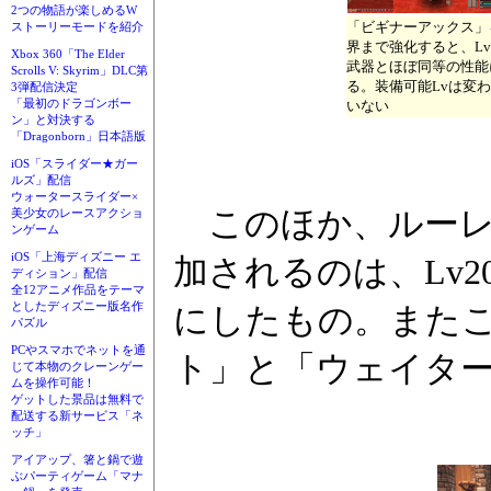
2つの物語が楽しめるW
「ビギナーアックス」
ストーリーモードを紹介
界まで強化すると、Lv
Xbox 360「The Elder
武器とほぼ同等の性能
Scrolls V: Skyrim」DLC第
る。装備可能Lvは変
3弾配信決定
「最初のドラゴンボー
いない
ン」と対決する
「Dragonborn」日本語版
iOS「スライダー★ガー
ルズ」配信
ウォータースライダー×
このほか、ルーレ
美少女のレースアクショ
ンゲーム
iOS「上海ディズニー エ
加されるのは、Lv
ディション」配信
全12アニメ作品をテーマ
としたディズニー版名作
にしたもの。また
パズル
PCやスマホでネットを通
ト」と「ウェイタ
じて本物のクレーンゲー
ムを操作可能！
ゲットした景品は無料で
配送する新サービス「ネ
ッチ」
アイアップ、箸と鍋で遊
ぶパーティゲーム「マナ