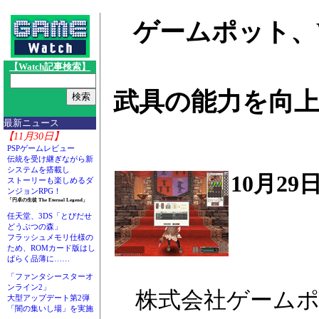
ゲームポット、
【Watch記事検索】
武具の能力を向
最新ニュース
【11月30日】
PSPゲームレビュー
伝統を受け継ぎながら新
システムを搭載し
10月2
ストーリーも楽しめるダ
ンジョンRPG！
「円卓の生徒 The Eternal Legend」
任天堂、3DS「とびだせ
どうぶつの森」
フラッシュメモリ仕様の
ため、ROMカード版はし
ばらく品薄に……
「ファンタシースターオ
ンライン2」
株式会社ゲームポッ
大型アップデート第2弾
「闇の集いし場」を実施