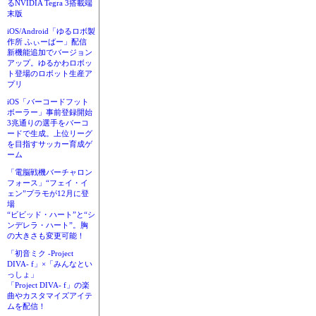
るNVIDIA Tegra 3搭載端
末版
iOS/Android「ゆるロボ製
作所 ふぃーばー」配信
新機能追加でバージョン
アップ。ゆるかわロボッ
ト登場のロボット生産ア
プリ
iOS「バーコードフット
ボーラー」事前登録開始
3兆通りの選手をバーコ
ードで生成。上位リーグ
を目指すサッカー育成ゲ
ーム
「電脳戦機バーチャロン
フォース」“フェイ・イ
ェン”プラモが12月に登
場
“ビビッド・ハート”と“シ
ンデレラ・ハート”。胸
の大きさも変更可能！
「初音ミク -Project
DIVA- f」×「みんなとい
っしょ」
「Project DIVA- f」の楽
曲やカスタマイズアイテ
ムを配信！