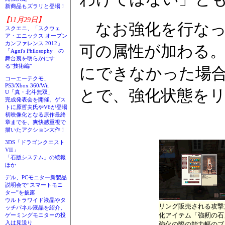
新商品もズラリと登場！
【11月29日】
なお強化を行なっ
スクエニ、「スクウェ
ア・エニックス オープン
カンファレンス 2012」
可の属性が加わる
「Agni's Philosophy」の
舞台裏を明らかにす
る“技術編”
にできなかった場
コーエーテクモ、
PS3/Xbox 360/Wii
とで、強化状態を
U「真・北斗無双」
完成発表会を開催。ゲス
トに原哲夫氏やV6が登場
初映像化となる原作最終
章までを、爽快感重視で
描いたアクション大作！
3DS「ドラゴンクエスト
VII」
「石版システム」の続報
ほか
デル、PCモニター新製品
説明会で“スマートモニ
ター”を披露
ウルトラワイド液晶やタ
リング販売される攻撃
ッチパネル液晶を紹介、
化アイテム「強靭の石
ゲーミングモニターの投
入は見送り
強化の際の能力幅のブ