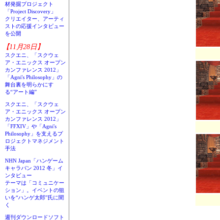
材発掘プロジェクト
「Project Discovery」
クリエイター、アーティ
ストの応援インタビュー
を公開
【11月28日】
スクエニ、「スクウェ
ア・エニックス オープン
カンファレンス 2012」
「Agni's Philosophy」の
舞台裏を明らかにす
る“アート編”
スクエニ、「スクウェ
ア・エニックス オープン
カンファレンス 2012」
「FFXIV」や「Agni's
Philosophy」を支えるプ
ロジェクトマネジメント
手法
NHN Japan「ハンゲーム
キャラバン 2012 冬」イ
ンタビュー
テーマは「コミュニケー
ション」。イベントの狙
いを“ハンゲ太郎”氏に聞
く
週刊ダウンロードソフト