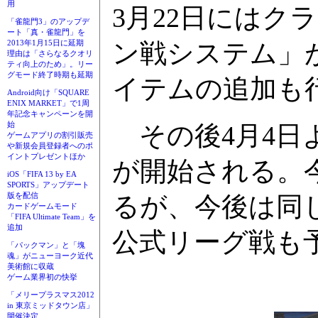
用
3月22日にはク
「雀龍門3」のアップデ
ート「真・雀龍門」を
ン戦システム」が
2013年1月15日に延期
理由は「さらなるクオリ
ティ向上のため」。リー
グモード終了時期も延期
イテムの追加も
Android向け「SQUARE
ENIX MARKET」で1周
年記念キャンペーンを開
始
その後4月4日
ゲームアプリの割引販売
や新規会員登録者へのポ
イントプレゼントほか
が開始される。
iOS「FIFA 13 by EA
SPORTS」アップデート
版を配信
るが、今後は同
カードゲームモード
「FIFA Ultimate Team」を
追加
公式リーグ戦も
「パックマン」と「塊
魂」がニューヨーク近代
美術館に収蔵
ゲーム業界初の快挙
「メリープラスマス2012
in 東京ミッドタウン店」
開催決定