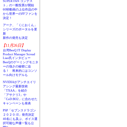
SUPER FAN コンテス
ト」の一般投票が開始
60秒動画の上位作品の中
から世界一のFFファンを
決定！
アーク、「くにおくん」
シリーズのポータルを更
新
新作の発売も決定
【11月26日】
台湾BenQ IT Display
Product Manager Scread
Liao氏インタビュー
BenQのゲーミングモニタ
ーの強さの秘密に迫
る！ 将来的にはコンソ
ール向けモデルも
NVIDIAがアンチエイリ
アシング最新技術
「TXAA」を紹介
「アサクリ3」や
「CoD:BO2」に合わせた
キャンペーンも発表
PSP「セブンスドラゴン
２０２０-II」発売決定
40名にも及ぶ、ボイス選
択可能な声優一覧も公