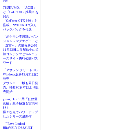
開!!
TSUKUMO、「ACIII」
と「CoDBOII」推奨PCを
発売
「GeForce GTX 660」を
搭載。NVIDIAロゴ入り
バックパックを付属
「ポケモン不思議のダン
ジョン～マグナゲートと
∞迷宮～」の情報を公開
11月23日より配信中の追
加コンテンツとWebニュ
ースサイト先行公開パス
ワード
「アサシン クリードIII」
Windows版を12月21日に
発売
ダウンロード版も同日発
売。推奨PCを本日より販
売開始
gumi、GREE用「任侠道
覚醒」親子極道も実現可
能！
様々な点でパワーアップ
したシリーズ最新作
「“Revo Linked
BRAVELY DEFAULT