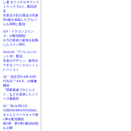
し者 オリジナルサウンド
トラック Vol.1」配信決
定
氷室京介氏の過去の代表
作6曲を収録したアルバ
ムも同時に配信
iOS「ドラゴンコイン
ズ」が配信開始
セガの技術と叡知を結集
したコインRPG
Android「アパレルパレ
ットSP」配信
衣装のデザイン、販売が
できるソーシャルシミュ
レーション
AC「頭文字D ARCADE
STAGE 7 AA X」が稼働
開始
「関東最速プロジェク
ト」などを追加したシリ
ーズ最新作
AC「BLAZBLUE
CHRONOPHANTASMA」
タイムリリースキャラ第
1弾を配信開始
第2弾、第3弾の配信内容
も公開