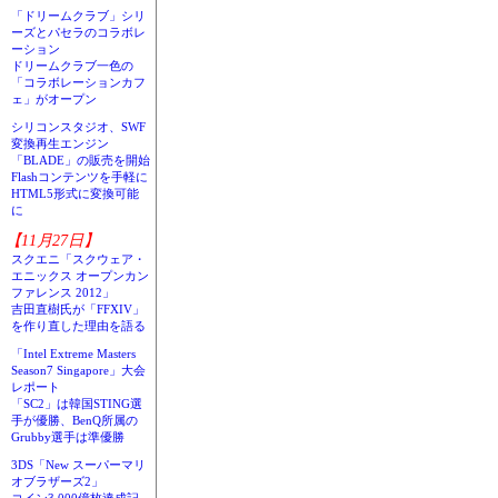
「ドリームクラブ」シリ
ーズとパセラのコラボレ
ーション
ドリームクラブ一色の
「コラボレーションカフ
ェ」がオープン
シリコンスタジオ、SWF
変換再生エンジン
「BLADE」の販売を開始
Flashコンテンツを手軽に
HTML5形式に変換可能
に
【11月27日】
スクエニ「スクウェア・
エニックス オープンカン
ファレンス 2012」
吉田直樹氏が「FFXIV」
を作り直した理由を語る
「Intel Extreme Masters
Season7 Singapore」大会
レポート
「SC2」は韓国STING選
手が優勝、BenQ所属の
Grubby選手は準優勝
3DS「New スーパーマリ
オブラザーズ2」