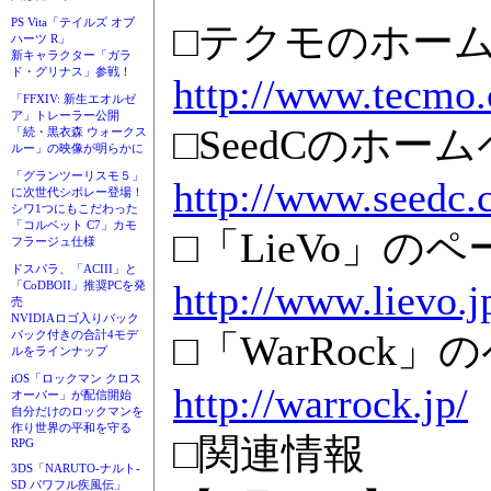
PS Vita「テイルズ オブ
□テクモのホー
ハーツ R」
新キャラクター「ガラ
ド・グリナス」参戦！
http://www.tecmo.
「FFXIV: 新生エオルゼ
ア」トレーラー公開
□SeedCのホー
「続・黒衣森 ウォークス
ルー」の映像が明らかに
「グランツーリスモ５」
http://www.seedc.c
に次世代シボレー登場！
シワ1つにもこだわった
「コルベット C7」カモ
□「LieVo」のペ
フラージュ仕様
ドスパラ、「ACIII」と
http://www.lievo.j
「CoDBOII」推奨PCを発
売
NVIDIAロゴ入りバック
□「WarRock」
パック付きの合計4モデ
ルをラインナップ
iOS「ロックマン クロス
http://warrock.jp/
オーバー」が配信開始
自分だけのロックマンを
作り世界の平和を守る
□関連情報
RPG
3DS「NARUTO-ナルト-
SD パワフル疾風伝」