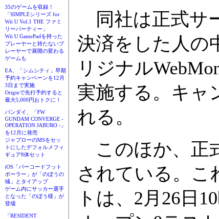
35のゲームを収録！
同社は正式サービ
「SIMPLEシリーズ for
Wii U Vol.1 THE ファミ
リーパーティー」
決済をした人の中か
Wii U GamePadを持った
プレーヤーと持たないプ
レーヤーで展開の変わる
ゲームも
リジナルWebM
EA、「シムシティ」早期
予約キャンペーンを12月
実施する。キャ
3日まで実施
Originで先行予約すると
最大5,000円おトクに！
れる。
バンダイ、「FW
GUNDAM CONVERGE -
OPERATION JABURO -」
を12月に発売
ジャブローのMSをセッ
このほか、正式
トにしたデフォルメフィ
ギュア8体セット
されている。こ
iOS「バーコードフット
ボーラー」が「のぼうの
城」とタイアップ
ゲーム内にサッカー選手
トは、2月26日
となった「のぼう様」が
登場
「RESIDENT