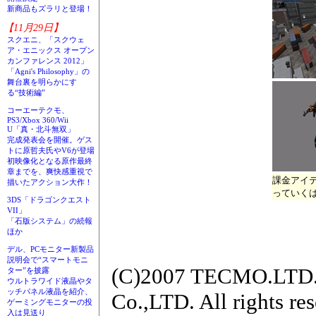
新商品もズラリと登場！
【11月29日】
スクエニ、「スクウェ
ア・エニックス オープン
カンファレンス 2012」
「Agni's Philosophy」の
舞台裏を明らかにす
る“技術編”
コーエーテクモ、
PS3/Xbox 360/Wii
U「真・北斗無双」
完成発表会を開催。ゲス
トに原哲夫氏やV6が登場
初映像化となる原作最終
章までを、爽快感重視で
課金アイ
描いたアクション大作！
っていく
3DS「ドラゴンクエスト
VII」
「石版システム」の続報
ほか
デル、PCモニター新製品
説明会で“スマートモニ
(C)2007 TECMO.LTD./
ター”を披露
ウルトラワイド液晶やタ
ッチパネル液晶を紹介、
Co.,LTD. All rights re
ゲーミングモニターの投
入は見送り