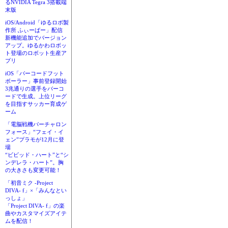
るNVIDIA Tegra 3搭載端
末版
iOS/Android「ゆるロボ製
作所 ふぃーばー」配信
新機能追加でバージョン
アップ。ゆるかわロボッ
ト登場のロボット生産ア
プリ
iOS「バーコードフット
ボーラー」事前登録開始
3兆通りの選手をバーコ
ードで生成。上位リーグ
を目指すサッカー育成ゲ
ーム
「電脳戦機バーチャロン
フォース」“フェイ・イ
ェン”プラモが12月に登
場
“ビビッド・ハート”と“シ
ンデレラ・ハート”。胸
の大きさも変更可能！
「初音ミク -Project
DIVA- f」×「みんなとい
っしょ」
「Project DIVA- f」の楽
曲やカスタマイズアイテ
ムを配信！