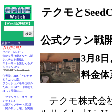
テクモとSeed
【Watch記事検索】
公式クラン戦
最新ニュース
【11月30日】
PSPゲームレビュー
3月8
伝統を受け継ぎながら新
システムを搭載し
ストーリーも楽しめるダ
ンジョンRPG！
「円卓の生徒 The Eternal Legend」
料金体
任天堂、3DS「とびだせ
どうぶつの森」
フラッシュメモリ仕様の
ため、ROMカード版はし
ばらく品薄に……
テクモ株式会社と
「ファンタシースターオ
ンライン2」
大型アップデート第2弾
「闇の集いし場」を実施