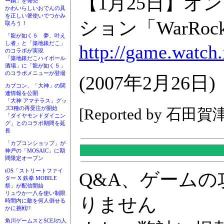
【1月25日】
ー鍋」を発売
かわいらしいおでんの具
を正しい箸使いでつかみ
ション「WarRoc
取ろう！
「龍が如く５ 夢、叶え
し者」と「築地銀だこ」
http://game.watch
のコラボが実現
「築地銀だこハイボール
酒場」に「龍が如く５」
のコラボメニューが登場
(2007年2月26日)
カプコン、「大神」の関
連情報を公開
「大神 アマテラス」グッ
ズ3種の再受注が開始
[Reported by 石田賀
「ダイヤモンドダイニン
グ」とのコラボ期間を延
長
「カプコンショップ」が
神戸の「MOSAIC」に期
間限定オープン
iOS「ストリートファイ
Q&A、ゲーム
ター X 鉄拳 MOBILE
祭」が配信開始
リュウか一八を使い制限
りません
時間内に敵を何人倒せる
かに挑戦!!
角川ゲームスとSCEJの人