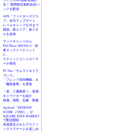
コイン3,000億枚達成記
念！ 期間限定無料追加パ
ックを配信
WIN「ファイターズクラ
ブ」本日アップデート
レベルキャップを30まで
開放。新エリア、新スキ
ルを追加
マッドキャッツから
PS3/Xbox 360/Wii U「鉄
拳タッグトーナメント
2」
スティックコントローラ
ーが発売
PS Vita「サムライ＆ドラ
ゴンズ」
「フレンド招待機能」＆
「魔獣倉庫」を実装
「真・三國無双７」登場
キャラクターを紹介
陸遜、孫堅、呂蒙、魯粛
Android「DEMONS'
SCORE（THD）」が
SQUARE ENIX MARKET
で配信開始
高画質化されたグラフィ
ックスでゲームを楽しめ