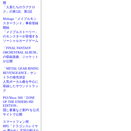
開
「人形たちのラグナロ
ク」の第1話、第2話
Mobage「メイプルモン
スターランド」事前登録
開始
「メイプルストーリー」
のモンスターが登場する
ソーシャルカードゲーム
「FINAL FANTASY
ORCHESTRAL ALBUM」
の収録楽曲、ジャケット
が公開
「METAL GEAR RISING
REVENGEANCE」サン
トラの発売決定
人気ボーカル曲を中心に
収録したサウンドトラッ
ク
PS3/Xbox 360「ZONE
OF THE ENDERS HD
EDITION」
隠し要素など新PVを公式
サイトで公開
スマートフォン用
RPG「ドラゴンスレイヤ
ー 導かれし宝冠の戦士た