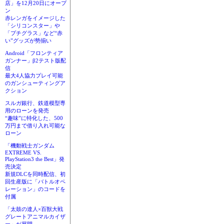
店」を12月20日にオープ
ン
赤レンガをイメージした
「シリコンスター」や
「プチグラス」など“赤
い”グッズが勢揃い
Android「フロンティア
ガンナー」β2テスト版配
信
最大4人協力プレイ可能
のガンシューティングア
クション
スルガ銀行、鉄道模型専
用のローンを発売
“趣味”に特化した、500
万円まで借り入れ可能な
ローン
「機動戦士ガンダム
EXTREME VS.
PlayStation3 the Best」発
売決定
新規DLCを同時配信、初
回生産版に「バトルオペ
レーション」のコードを
付属
「太鼓の達人×百獣大戦
グレートアニマルカイザ