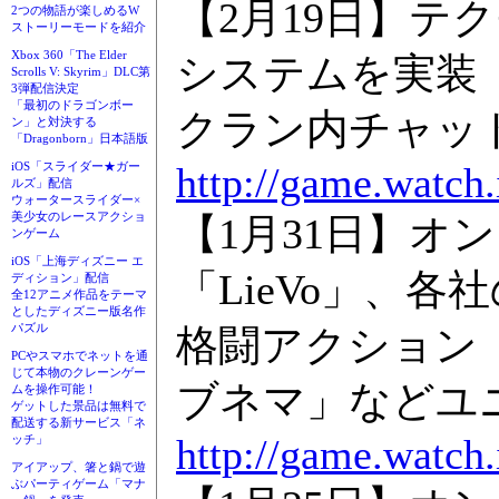
【2月19日】テクモ
2つの物語が楽しめるW
ストーリーモードを紹介
Xbox 360「The Elder
システムを実装
Scrolls V: Skyrim」DLC第
3弾配信決定
「最初のドラゴンボー
クラン内チャッ
ン」と対決する
「Dragonborn」日本語版
http://game.watch
iOS「スライダー★ガー
ルズ」配信
ウォータースライダー×
美少女のレースアクショ
【1月31日】オ
ンゲーム
iOS「上海ディズニー エ
「LieVo」、
ディション」配信
全12アニメ作品をテーマ
としたディズニー版名作
パズル
格闘アクション「
PCやスマホでネットを通
じて本物のクレーンゲー
ブネマ」などユ
ムを操作可能！
ゲットした景品は無料で
配送する新サービス「ネ
http://game.watch
ッチ」
アイアップ、箸と鍋で遊
ぶパーティゲーム「マナ