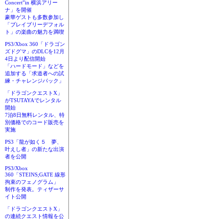
Concert”in 横浜アリー
ナ」を開催
豪華ゲストも多数参加し
「ブレイブリーデフォル
ト」の楽曲の魅力を満喫
PS3/Xbox 360「ドラゴン
ズドグマ」のDLCを12月
4日より配信開始
「ハードモード」などを
追加する「求道者への試
練・チャレンジパック」
「ドラゴンクエストX」
がTSUTAYAでレンタル
開始
7泊8日無料レンタル、特
別価格でのコード販売を
実施
PS3「龍が如く５ 夢、
叶えし者」の新たな出演
者を公開
PS3/Xbox
360「STEINS;GATE 線形
拘束のフェノグラム」
制作を発表。ティザーサ
イト公開
「ドラゴンクエストX」
の連続クエスト情報を公