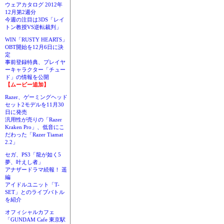
ウェアカタログ 2012年
12月第2週分
今週の注目は3DS「レイ
トン教授VS逆転裁判」
WIN「RUSTY HEARTS」
OBT開始を12月6日に決
定
事前登録特典、プレイヤ
ーキャラクター「チュー
ド」の情報を公開
【ムービー追加】
Razer、ゲーミングヘッド
セット2モデルを11月30
日に発売
汎用性が売りの「Razer
Kraken Pro」、低音にこ
だわった「Razer Tiamat
2.2」
セガ、PS3「龍が如く5
夢、叶えし者」
アナザードラマ続報！ 遥
編
アイドルユニット「T-
SET」とのライブバトル
を紹介
オフィシャルカフェ
「GUNDAM Cafe 東京駅