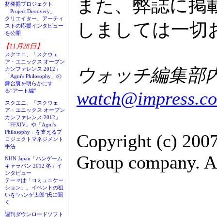
また、弊誌に掲
材発掘プロジェクト
「Project Discovery」
クリエイター、アーティ
しましては一切
ストの応援インタビュー
を公開
【11月28日】
スクエニ、「スクウェ
ア・エニックス オープン
ウォッチ編集部内G
カンファレンス 2012」
「Agni's Philosophy」の
舞台裏を明らかにす
る“アート編”
watch@impress.co
スクエニ、「スクウェ
ア・エニックス オープン
カンファレンス 2012」
「FFXIV」や「Agni's
Philosophy」を支えるプ
Copyright (c) 200
ロジェクトマネジメント
手法
Group company. All
NHN Japan「ハンゲーム
キャラバン 2012 冬」イ
ンタビュー
テーマは「コミュニケー
ション」。イベントの狙
いを“ハンゲ太郎”氏に聞
く
週刊ダウンロードソフト