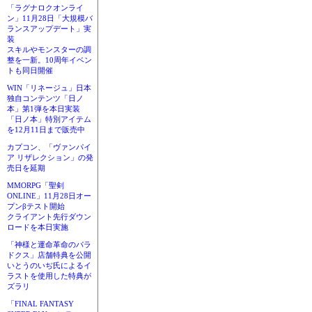
「ラグナロクオンライ
ン」11月28日「大規模バ
ランスアップデート」実
装
スキルやモンスターの調
整を一新。10周年イベン
トも同日開催
WIN「リネージュ」日本
独自コンテンツ「日ノ
本」第1弾を本日実装
「日ノ本」特別アイテム
を12月11日まで販売中
カプコン、「ヴァンパイ
ア リザレクション」の発
売日を延期
MMORPG「聖剣
ONLINE」11月28日オー
プンβテスト開始
クライアント先行ダウン
ロードを本日実施
「神様と運命革命のパラ
ドクス」店舗特典を公開
いとうのいぢ氏によるイ
ラストを使用した特典が
ズラリ
「FINAL FANTASY