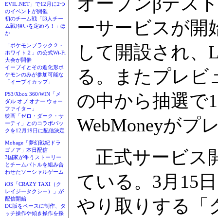
オープンβテス
EVIL.NET」で12月に2つ
のイベントが開催
初のチーム戦「[3人チー
ーサービスが開
ム戦]狙いを定めろ！」ほ
か
して開設され、L
「ポケモンブラック２・
ホワイト２」の公式Wi-Fi
大会が開催
イーブイとその進化形ポ
る。またプレビ
ケモンのみが参加可能な
「イーブイカップ」
の中から抽選で10
PS3/Xbox 360/WIN「メ
ダル オブ オナー ウォー
ファイター」
映画「ゼロ・ダーク・サ
WebMoneyが
ーティ」とのコラボパッ
クを12月19日に配信決定
Mobage「夢幻戦紀ドラ
正式サービス開
ゴノア」本日配信
3国家が争うストーリー
とチームバトルを組み合
わせたソーシャルゲーム
ている。3月1
iOS「CRAZY TAXI（ク
レイジータクシー）」が
やり取りする「
配信開始
DC版をベースに制作、タ
ッチ操作や傾き操作を採