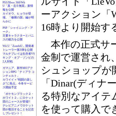
ルサイト「LieV
PS3/Xbox 360/Wii
U「真・北斗無双」新情
報を公開
ーアクション「W
カイオウ、ヒョウが登
場。「修羅の国」編が明
らかに
16時より開始す
PSP「シャイニング・ア
ーク」
主要キャラクターとパニ
スの能力を公開
本作の正式サー
Wii U「ZombiU」開発者
トレーラー第3弾を公開
金制で運営され
マルチプレイは生存者VS
キング・オブ・ゾンビの
2人対戦
シュショップが
ガマニア、新作MOアク
ションRPG「ティアラ コ
ンチェルト」
「Dinar(デ
カワイイ＋“戦闘の楽し
さ”に焦点。今冬サービ
ス開始予定
る特別なアイテム
「ポケモンブラック２・
ホワイト２」にロケット
団のニャースが登場!!
を使って購入で
テレビアニメでロケット
団が復活することを記念
しプレゼント！