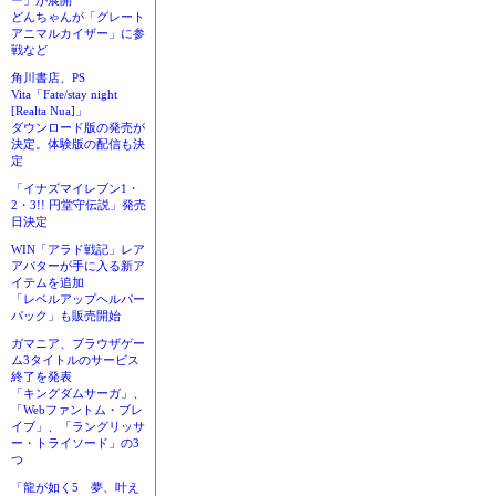
ー」が展開
どんちゃんが「グレート
アニマルカイザー」に参
戦など
角川書店、PS
Vita「Fate/stay night
[Realta Nua]」
ダウンロード版の発売が
決定。体験版の配信も決
定
「イナズマイレブン1・
2・3!! 円堂守伝説」発売
日決定
WIN「アラド戦記」レア
アバターが手に入る新ア
イテムを追加
「レベルアップヘルパー
パック」も販売開始
ガマニア、ブラウザゲー
ム3タイトルのサービス
終了を発表
「キングダムサーガ」、
「Webファントム・ブレ
イブ」、「ラングリッサ
ー・トライソード」の3
つ
「龍が如く5 夢、叶え