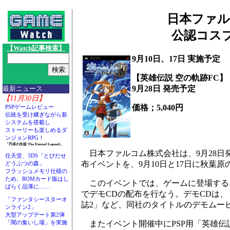
日本ファル
公認コス
【Watch記事検索】
9月10日、17日 実施予定
【英雄伝説 空の軌跡FC】
9月28日 発売予定
最新ニュース
【11月30日】
価格；5,040円
PSPゲームレビュー
伝統を受け継ぎながら新
システムを搭載し
ストーリーも楽しめるダ
ンジョンRPG！
「円卓の生徒 The Eternal Legend」
日本ファルコム株式会社は、9月28日発
任天堂、3DS「とびだせ
布イベントを、9月10日と17日に秋葉
どうぶつの森」
フラッシュメモリ仕様の
ため、ROMカード版はし
このイベントでは、ゲームに登場する
ばらく品薄に……
でデモCDの配布を行なう。デモCDは、「
「ファンタシースターオ
誌2」など、同社のタイトルのデモムー
ンライン2」
大型アップデート第2弾
またイベント開催中にPSP用「英雄伝
「闇の集いし場」を実施