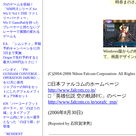
時奈まのさ
35のゲームを収録！
「SIMPLEシリーズ for
Wii U Vol.1 THE ファミ
リーパーティー」
Wii U GamePadを持った
プレーヤーと持たないプ
レーヤーで展開の変わる
ゲームも
EA、「シムシティ」早期
予約キャンペーンを12月
Windows版か
3日まで実施
て、画面デザイン
Originで先行予約すると
最大5,000円おトクに！
バンダイ、「FW
(C)2004-2006 Nihon Falcom Corporation. All Rights
GUNDAM CONVERGE -
OPERATION JABURO -」
を12月に発売
□日本ファルコムのホームページ
ジャブローのMSをセッ
http://www.falcom.co.jp/
トにしたデフォルメフィ
□「英雄伝説 空の軌跡FC」のページ
ギュア8体セット
http://www.falcom.co.jp/sorafc_psp/
iOS「バーコードフット
ボーラー」が「のぼうの
(2006年8月30日)
城」とタイアップ
ゲーム内にサッカー選手
となった「のぼう様」が
[Reported by 石田賀津男]
登場
「RESIDENT