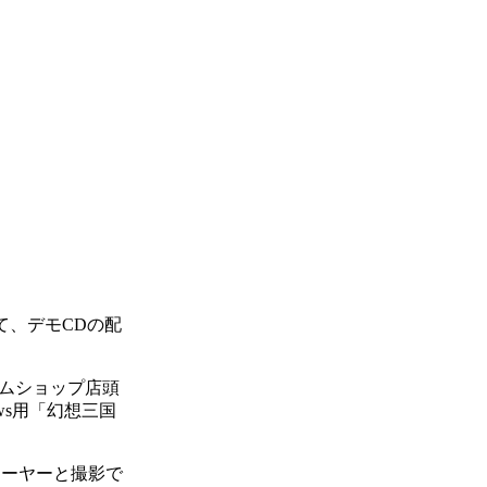
て、デモCDの配
ムショップ店頭
ws用「幻想三国
レーヤーと撮影で