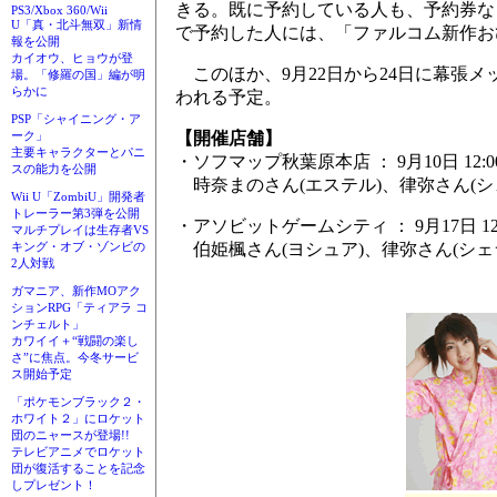
きる。既に予約している人も、予約券な
PS3/Xbox 360/Wii
U「真・北斗無双」新情
で予約した人には、「ファルコム新作お
報を公開
カイオウ、ヒョウが登
このほか、9月22日から24日に幕張メ
場。「修羅の国」編が明
らかに
われる予定。
PSP「シャイニング・ア
【開催店舗】
ーク」
主要キャラクターとパニ
・ソフマップ秋葉原本店 ： 9月10日 12:00
スの能力を公開
時奈まのさん(エステル)、律弥さん(シ
Wii U「ZombiU」開発者
トレーラー第3弾を公開
・アソビットゲームシティ ： 9月17日 12:0
マルチプレイは生存者VS
伯姫楓さん(ヨシュア)、律弥さん(シェ
キング・オブ・ゾンビの
2人対戦
ガマニア、新作MOアク
ションRPG「ティアラ コ
ンチェルト」
カワイイ＋“戦闘の楽し
さ”に焦点。今冬サービ
ス開始予定
「ポケモンブラック２・
ホワイト２」にロケット
団のニャースが登場!!
テレビアニメでロケット
団が復活することを記念
しプレゼント！