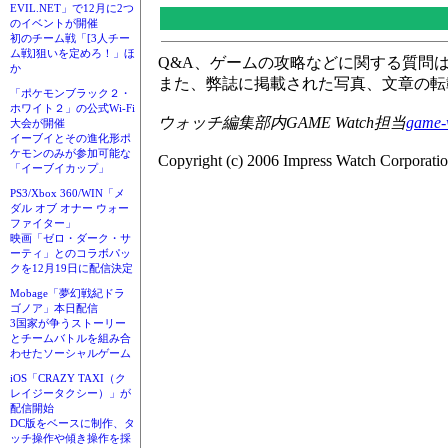
EVIL.NET」で12月に2つ
のイベントが開催
初のチーム戦「[3人チー
ム戦]狙いを定めろ！」ほ
Q&A、ゲームの攻略などに関する質問
か
また、弊誌に掲載された写真、文章の転
「ポケモンブラック２・
ホワイト２」の公式Wi-Fi
ウォッチ編集部内GAME Watch担当
game-
大会が開催
イーブイとその進化形ポ
ケモンのみが参加可能な
Copyright (c) 2006 Impress Watch Corporatio
「イーブイカップ」
PS3/Xbox 360/WIN「メ
ダル オブ オナー ウォー
ファイター」
映画「ゼロ・ダーク・サ
ーティ」とのコラボパッ
クを12月19日に配信決定
Mobage「夢幻戦紀ドラ
ゴノア」本日配信
3国家が争うストーリー
とチームバトルを組み合
わせたソーシャルゲーム
iOS「CRAZY TAXI（ク
レイジータクシー）」が
配信開始
DC版をベースに制作、タ
ッチ操作や傾き操作を採