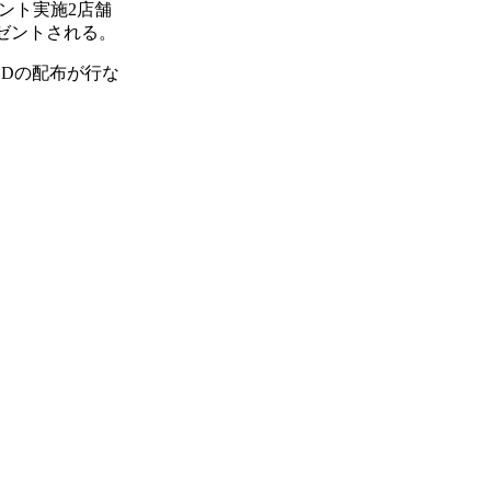
ント実施2店舗
ゼントされる。
CDの配布が行な