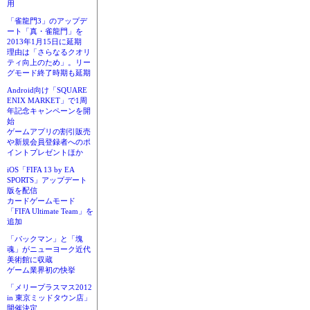
用
「雀龍門3」のアップデ
ート「真・雀龍門」を
2013年1月15日に延期
理由は「さらなるクオリ
ティ向上のため」。リー
グモード終了時期も延期
Android向け「SQUARE
ENIX MARKET」で1周
年記念キャンペーンを開
始
ゲームアプリの割引販売
や新規会員登録者へのポ
イントプレゼントほか
iOS「FIFA 13 by EA
SPORTS」アップデート
版を配信
カードゲームモード
「FIFA Ultimate Team」を
追加
「パックマン」と「塊
魂」がニューヨーク近代
美術館に収蔵
ゲーム業界初の快挙
「メリープラスマス2012
in 東京ミッドタウン店」
開催決定