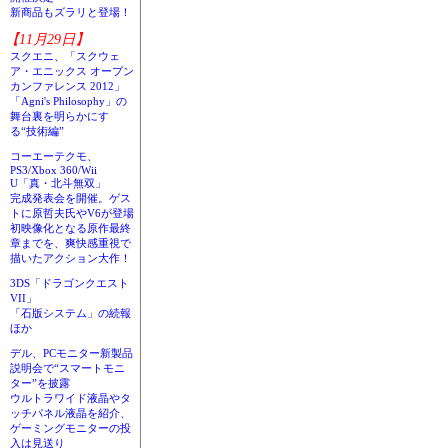
新商品もズラリと登場！
【11月29日】
スクエニ、「スクウェ
ア・エニックス オープン
カンファレンス 2012」
「Agni's Philosophy」の
舞台裏を明らかにす
る“技術編”
コーエーテクモ、
PS3/Xbox 360/Wii
U「真・北斗無双」
完成発表会を開催。ゲス
トに原哲夫氏やV6が登場
初映像化となる原作最終
章までを、爽快感重視で
描いたアクション大作！
3DS「ドラゴンクエスト
VII」
「石版システム」の続報
ほか
デル、PCモニター新製品
説明会で“スマートモニ
ター”を披露
ウルトラワイド液晶やタ
ッチパネル液晶を紹介、
ゲーミングモニターの投
入は見送り