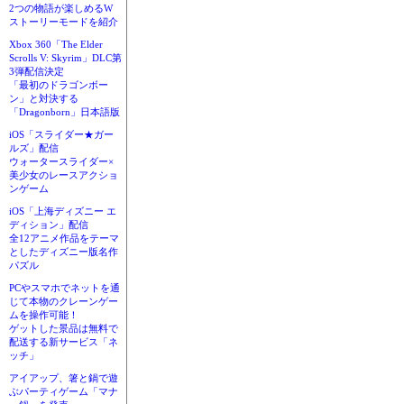
2つの物語が楽しめるW
ストーリーモードを紹介
Xbox 360「The Elder
Scrolls V: Skyrim」DLC第
3弾配信決定
「最初のドラゴンボー
ン」と対決する
「Dragonborn」日本語版
iOS「スライダー★ガー
ルズ」配信
ウォータースライダー×
美少女のレースアクショ
ンゲーム
iOS「上海ディズニー エ
ディション」配信
全12アニメ作品をテーマ
としたディズニー版名作
パズル
PCやスマホでネットを通
じて本物のクレーンゲー
ムを操作可能！
ゲットした景品は無料で
配送する新サービス「ネ
ッチ」
アイアップ、箸と鍋で遊
ぶパーティゲーム「マナ