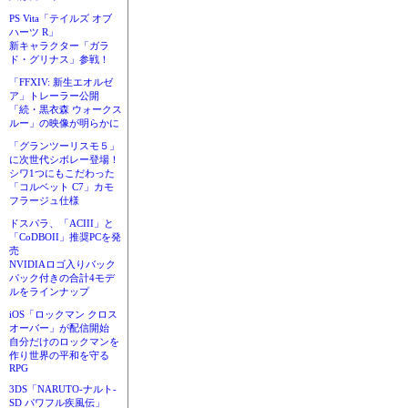
PS Vita「テイルズ オブ
ハーツ R」
新キャラクター「ガラ
ド・グリナス」参戦！
「FFXIV: 新生エオルゼ
ア」トレーラー公開
「続・黒衣森 ウォークス
ルー」の映像が明らかに
「グランツーリスモ５」
に次世代シボレー登場！
シワ1つにもこだわった
「コルベット C7」カモ
フラージュ仕様
ドスパラ、「ACIII」と
「CoDBOII」推奨PCを発
売
NVIDIAロゴ入りバック
パック付きの合計4モデ
ルをラインナップ
iOS「ロックマン クロス
オーバー」が配信開始
自分だけのロックマンを
作り世界の平和を守る
RPG
3DS「NARUTO-ナルト-
SD パワフル疾風伝」