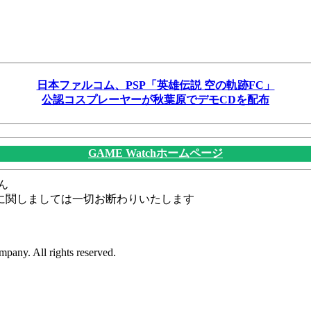
日本ファルコム、PSP「英雄伝説 空の軌跡FC」
公認コスプレーヤーが秋葉原でデモCDを配布
GAME Watchホームページ
ん
に関しましては一切お断わりいたします
pany. All rights reserved.