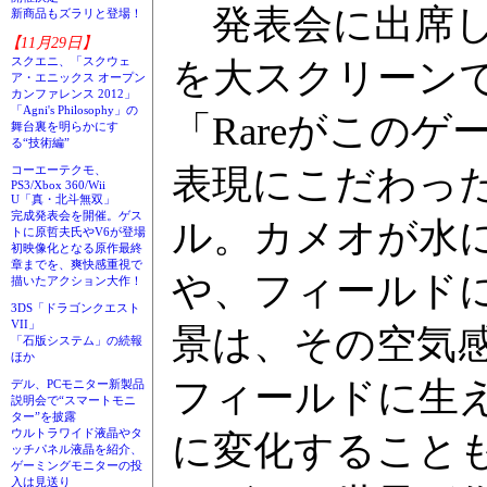
発表会に出席し
新商品もズラリと登場！
【11月29日】
スクエニ、「スクウェ
を大スクリーン
ア・エニックス オープン
カンファレンス 2012」
「Agni's Philosophy」の
「Rareがこの
舞台裏を明らかにす
る“技術編”
表現にこだわっ
コーエーテクモ、
PS3/Xbox 360/Wii
U「真・北斗無双」
完成発表会を開催。ゲス
ル。カメオが水
トに原哲夫氏やV6が登場
初映像化となる原作最終
章までを、爽快感重視で
や、フィールド
描いたアクション大作！
3DS「ドラゴンクエスト
VII」
景は、その空気
「石版システム」の続報
ほか
フィールドに生
デル、PCモニター新製品
説明会で“スマートモニ
ター”を披露
ウルトラワイド液晶やタ
に変化すること
ッチパネル液晶を紹介、
ゲーミングモニターの投
入は見送り