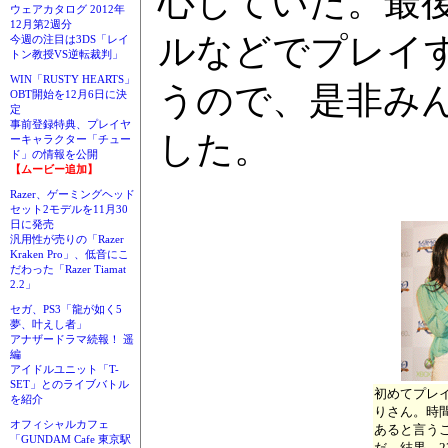
心していた。最
ウェアカタログ 2012年
12月第2週分
ルなどでプレイ
今週の注目は3DS「レイ
トン教授VS逆転裁判」
WIN「RUSTY HEARTS」
うので、是非み
OBT開始を12月6日に決
定
事前登録特典、プレイヤ
した。
ーキャラクター「チュー
ド」の情報を公開
【ムービー追加】
Razer、ゲーミングヘッド
セット2モデルを11月30
日に発売
汎用性が売りの「Razer
Kraken Pro」、低音にこ
だわった「Razer Tiamat
2.2」
セガ、PS3「龍が如く5
夢、叶えし者」
アナザードラマ続報！ 遥
編
アイドルユニット「T-
SET」とのライブバトル
初めてプレ
を紹介
りさん。時
オフィシャルカフェ
あると言う
「GUNDAM Cafe 東京駅
だ。結果、