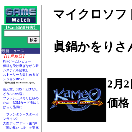
マイクロソフト
【Watch記事検索】
眞鍋かをりさ
最新ニュース
【11月30日】
PSPゲームレビュー
伝統を受け継ぎながら新
システムを搭載し
ストーリーも楽しめるダ
ンジョンRPG！
2月2
「円卓の生徒 The Eternal Legend」
任天堂、3DS「とびだせ
どうぶつの森」
フラッシュメモリ仕様の
価格：
ため、ROMカード版はし
ばらく品薄に……
「ファンタシースターオ
ンライン2」
大型アップデート第2弾
「闇の集いし場」を実施