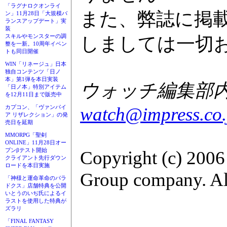
「ラグナロクオンライ
また、弊誌に掲
ン」11月28日「大規模バ
ランスアップデート」実
装
スキルやモンスターの調
しましては一切
整を一新。10周年イベン
トも同日開催
WIN「リネージュ」日本
独自コンテンツ「日ノ
本」第1弾を本日実装
ウォッチ編集部内GA
「日ノ本」特別アイテム
を12月11日まで販売中
watch@impress.co.
カプコン、「ヴァンパイ
ア リザレクション」の発
売日を延期
MMORPG「聖剣
ONLINE」11月28日オー
プンβテスト開始
Copyright (c) 2006
クライアント先行ダウン
ロードを本日実施
Group company. All
「神様と運命革命のパラ
ドクス」店舗特典を公開
いとうのいぢ氏によるイ
ラストを使用した特典が
ズラリ
「FINAL FANTASY