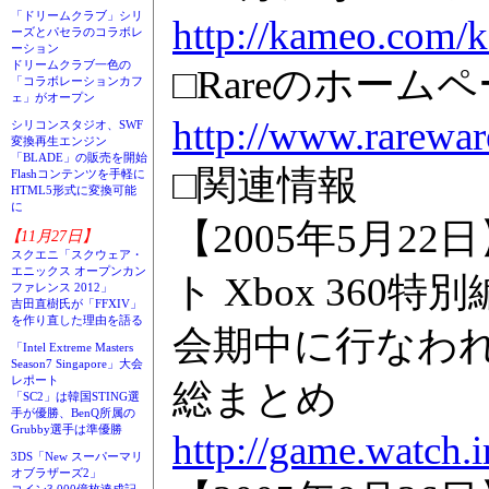
「ドリームクラブ」シリ
http://kameo.com/k
ーズとパセラのコラボレ
ーション
ドリームクラブ一色の
□Rareのホーム
「コラボレーションカフ
ェ」がオープン
http://www.rarewar
シリコンスタジオ、SWF
変換再生エンジン
「BLADE」の販売を開始
□関連情報
Flashコンテンツを手軽に
HTML5形式に変換可能
に
【2005年5月22日
【11月27日】
スクエニ「スクウェア・
エニックス オープンカン
ト Xbox 360特別
ファレンス 2012」
吉田直樹氏が「FFXIV」
を作り直した理由を語る
会期中に行なわ
「Intel Extreme Masters
Season7 Singapore」大会
レポート
総まとめ
「SC2」は韓国STING選
手が優勝、BenQ所属の
Grubby選手は準優勝
http://game.watch.
3DS「New スーパーマリ
オブラザーズ2」