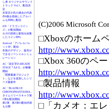
し者 オリジナルサウンド
トラック Vol.1」配信決
定
氷室京介氏の過去の代表
作6曲を収録したアルバ
ムも同時に配信
(C)2006 Microsoft Corp
iOS「ドラゴンコイン
ズ」が配信開始
セガの技術と叡知を結集
□Xboxのホーム
したコインRPG
Android「アパレルパレ
http://www.xbox.co
ットSP」配信
衣装のデザイン、販売が
できるソーシャルシミュ
□Xbox 360のペ
レーション
AC「頭文字D ARCADE
STAGE 7 AA X」が稼働
http://www.xbox.c
開始
「関東最速プロジェク
ト」などを追加したシリ
□製品情報
ーズ最新作
AC「BLAZBLUE
http://www.xbox.c
CHRONOPHANTASMA」
タイムリリースキャラ第
1弾を配信開始
□「カメオ：エレ
第2弾、第3弾の配信内容
も公開