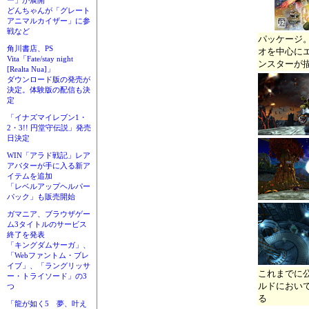
ー」が展開
どんちゃんが「グレート
アニマルカイザー」に参
戦など
パッケージ
角川書店、PS
オを中心に
Vita「Fate/stay night
ンスターが
[Realta Nua]」
ダウンロード版の発売が
決定。体験版の配信も決
定
「イナズマイレブン1・
2・3!! 円堂守伝説」発売
日決定
WIN「アラド戦記」レア
アバターが手に入る新ア
イテムを追加
「レベルアップヘルパー
パック」も販売開始
ガマニア、ブラウザゲー
ム3タイトルのサービス
終了を発表
「キングダムサーガ」、
「Webファントム・ブレ
イブ」、「ラングリッサ
これまでに
ー・トライソード」の3
ルドにおい
つ
る
「龍が如く5 夢、叶え