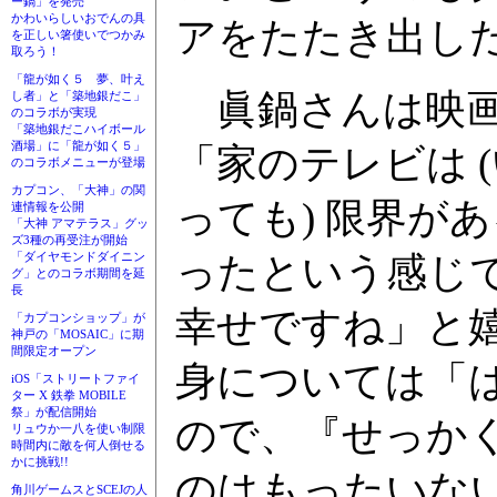
ー鍋」を発売
かわいらしいおでんの具
アをたたき出し
を正しい箸使いでつかみ
取ろう！
「龍が如く５ 夢、叶え
眞鍋さんは映画
し者」と「築地銀だこ」
のコラボが実現
「築地銀だこハイボール
酒場」に「龍が如く５」
「家のテレビは 
のコラボメニューが登場
カプコン、「大神」の関
っても) 限界が
連情報を公開
「大神 アマテラス」グッ
ズ3種の再受注が開始
ったという感じ
「ダイヤモンドダイニン
グ」とのコラボ期間を延
長
幸せですね」と
「カプコンショップ」が
神戸の「MOSAIC」に期
間限定オープン
身については「
iOS「ストリートファイ
ター X 鉄拳 MOBILE
祭」が配信開始
ので、『せっか
リュウか一八を使い制限
時間内に敵を何人倒せる
かに挑戦!!
のはもったいな
角川ゲームスとSCEJの人