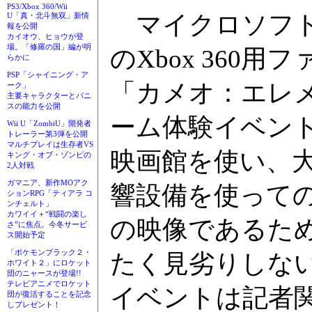
PS3/Xbox 360/Wii
マイクロソフト
U「真・北斗無双」新情
報を公開
カイオウ、ヒョウが登
場。「修羅の国」編が明
のXbox 360
らかに
PSP「シャイニング・ア
「カメオ：エレメ
ーク」
主要キャラクターとパニ
スの能力を公開
ーム体験イベン
Wii U「ZombiU」開発者
トレーラー第3弾を公開
マルチプレイは生存者VS
映画館を使い、大
キング・オブ・ゾンビの
2人対戦
ガマニア、新作MOアク
響設備を使ってのイ
ションRPG「ティアラ コ
ンチェルト」
カワイイ＋“戦闘の楽し
の映像であるた
さ”に焦点。今冬サービ
ス開始予定
「ポケモンブラック２・
たく見劣りしな
ホワイト２」にロケット
団のニャースが登場!!
テレビアニメでロケット
イベントは記者
団が復活することを記念
しプレゼント！