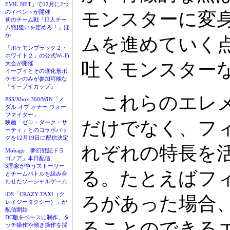
EVIL.NET」で12月に2つ
モンスターに変
のイベントが開催
初のチーム戦「[3人チー
ム戦]狙いを定めろ！」ほ
か
ムを進めていく
「ポケモンブラック２・
ホワイト２」の公式Wi-Fi
吐くモンスターな
大会が開催
イーブイとその進化形ポ
ケモンのみが参加可能な
「イーブイカップ」
これらのエレメ
PS3/Xbox 360/WIN「メ
ダル オブ オナー ウォー
ファイター」
だけでなく、フ
映画「ゼロ・ダーク・サ
ーティ」とのコラボパッ
クを12月19日に配信決定
れぞれの特長を
Mobage「夢幻戦紀ドラ
ゴノア」本日配信
3国家が争うストーリー
る。たとえばフ
とチームバトルを組み合
わせたソーシャルゲーム
iOS「CRAZY TAXI（ク
ろがあった場合
レイジータクシー）」が
配信開始
DC版をベースに制作、タ
ることのできる
ッチ操作や傾き操作を採