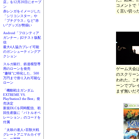
店」を12月20日にオープ
コメントで
ン
く言い切っ
赤レンガをイメージした
「シリコンスター」や
「プチグラス」など“赤
い”グッズが勢揃い
Android「フロンティア
ガンナー」β2テスト版配
信
最大4人協力プレイ可能
のガンシューティングア
クション
スルガ銀行、鉄道模型専
ゲーム大会
用のローンを発売
“趣味”に特化した、500
のスクリー
万円まで借り入れ可能な
われた。こ
ローン
ーンでプレ
「機動戦士ガンダム
まず無いだ
EXTREME VS.
PlayStation3 the Best」発
売決定
新規DLCを同時配信、初
回生産版に「バトルオペ
レーション」のコードを
付属
「太鼓の達人×百獣大戦
グレートアニマルカイザ