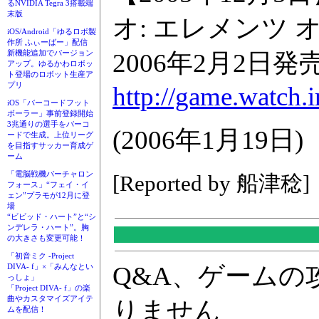
るNVIDIA Tegra 3搭載端
末版
オ: エレメンツ 
iOS/Android「ゆるロボ製
作所 ふぃーばー」配信
2006年2月2日発
新機能追加でバージョン
アップ。ゆるかわロボッ
ト登場のロボット生産ア
プリ
http://game.watch.
iOS「バーコードフット
ボーラー」事前登録開始
3兆通りの選手をバーコ
(2006年1月19日)
ードで生成。上位リーグ
を目指すサッカー育成ゲ
ーム
「電脳戦機バーチャロン
[Reported by 船津稔]
フォース」“フェイ・イ
ェン”プラモが12月に登
場
“ビビッド・ハート”と“シ
ンデレラ・ハート”。胸
の大きさも変更可能！
「初音ミク -Project
Q&A、ゲーム
DIVA- f」×「みんなとい
っしょ」
「Project DIVA- f」の楽
曲やカスタマイズアイテ
りません
ムを配信！