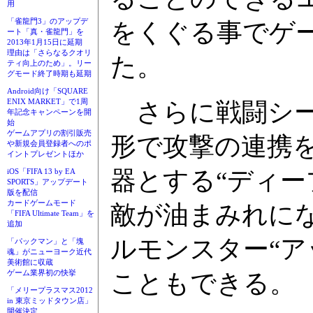
用
「雀龍門3」のアップデ
をくぐる事でゲ
ート「真・雀龍門」を
2013年1月15日に延期
理由は「さらなるクオリ
た。
ティ向上のため」。リー
グモード終了時期も延期
Android向け「SQUARE
ENIX MARKET」で1周
さらに戦闘シー
年記念キャンペーンを開
始
ゲームアプリの割引販売
形で攻撃の連携
や新規会員登録者へのポ
イントプレゼントほか
器とする“ディー
iOS「FIFA 13 by EA
SPORTS」アップデート
版を配信
カードゲームモード
敵が油まみれに
「FIFA Ultimate Team」を
追加
ルモンスター“ア
「パックマン」と「塊
魂」がニューヨーク近代
美術館に収蔵
ゲーム業界初の快挙
こともできる。
「メリープラスマス2012
in 東京ミッドタウン店」
開催決定