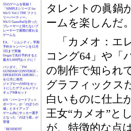
タレントの眞鍋
35のゲームを収録！
「SIMPLEシリーズ for
Wii U Vol.1 THE ファミ
リーパーティー」
ームを楽しんだ
Wii U GamePadを持った
プレーヤーと持たないプ
レーヤーで展開の変わる
ゲームも
「カメオ：エレ
EA、「シムシティ」早期
予約キャンペーンを12月
3日まで実施
コング64」や「
Originで先行予約すると
最大5,000円おトクに！
の制作で知られて
バンダイ、「FW
GUNDAM CONVERGE -
OPERATION JABURO -」
を12月に発売
グラフィックス
ジャブローのMSをセッ
トにしたデフォルメフィ
ギュア8体セット
白いものに仕上
iOS「バーコードフット
ボーラー」が「のぼうの
城」とタイアップ
王女“カメオ”と
ゲーム内にサッカー選手
となった「のぼう様」が
登場
が、特徴的な点
「RESIDENT