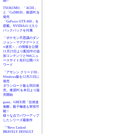
開!!
TSUKUMO、「ACIII」
と「CoDBOII」推奨PCを
発売
「GeForce GTX 660」を
搭載。NVIDIAロゴ入り
バックパックを付属
「ポケモン不思議のダン
ジョン～マグナゲートと
∞迷宮～」の情報を公開
11月23日より配信中の追
加コンテンツとWebニュ
ースサイト先行公開パス
ワード
「アサシン クリードIII」
Windows版を12月21日に
発売
ダウンロード版も同日発
売。推奨PCを本日より販
売開始
gumi、GREE用「任侠道
覚醒」親子極道も実現可
能！
様々な点でパワーアップ
したシリーズ最新作
「“Revo Linked
BRAVELY DEFAULT