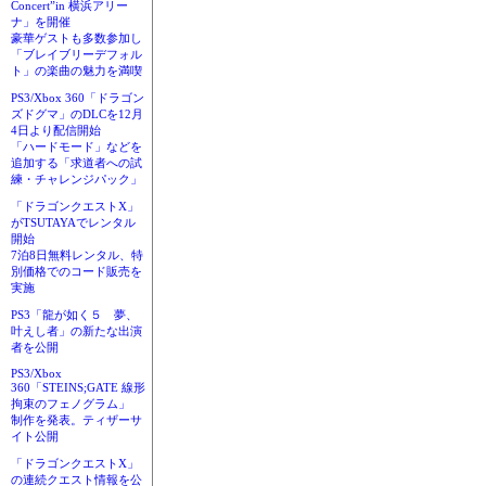
Concert”in 横浜アリー
ナ」を開催
豪華ゲストも多数参加し
「ブレイブリーデフォル
ト」の楽曲の魅力を満喫
PS3/Xbox 360「ドラゴン
ズドグマ」のDLCを12月
4日より配信開始
「ハードモード」などを
追加する「求道者への試
練・チャレンジパック」
「ドラゴンクエストX」
がTSUTAYAでレンタル
開始
7泊8日無料レンタル、特
別価格でのコード販売を
実施
PS3「龍が如く５ 夢、
叶えし者」の新たな出演
者を公開
PS3/Xbox
360「STEINS;GATE 線形
拘束のフェノグラム」
制作を発表。ティザーサ
イト公開
「ドラゴンクエストX」
の連続クエスト情報を公