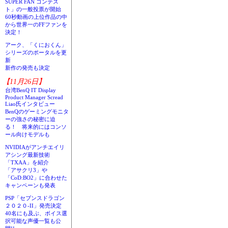
SUPER FAN コンテス
ト」の一般投票が開始
60秒動画の上位作品の中
から世界一のFFファンを
決定！
アーク、「くにおくん」
シリーズのポータルを更
新
新作の発売も決定
【11月26日】
台湾BenQ IT Display
Product Manager Scread
Liao氏インタビュー
BenQのゲーミングモニタ
ーの強さの秘密に迫
る！ 将来的にはコンソ
ール向けモデルも
NVIDIAがアンチエイリ
アシング最新技術
「TXAA」を紹介
「アサクリ3」や
「CoD:BO2」に合わせた
キャンペーンも発表
PSP「セブンスドラゴン
２０２０-II」発売決定
40名にも及ぶ、ボイス選
択可能な声優一覧も公