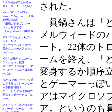
2つの物語が楽しめるW
された。
ストーリーモードを紹介
Xbox 360「The Elder
Scrolls V: Skyrim」DLC第
眞鍋さんは「と
3弾配信決定
「最初のドラゴンボー
ン」と対決する
メルウィードの
「Dragonborn」日本語版
iOS「スライダー★ガー
ルズ」配信
ート。22体のト
ウォータースライダー×
美少女のレースアクショ
ンゲーム
ームを終え、「
iOS「上海ディズニー エ
ディション」配信
全12アニメ作品をテーマ
変身するか順序
としたディズニー版名作
パズル
PCやスマホでネットを通
とゲーマーっぽ
じて本物のクレーンゲー
ムを操作可能！
ゲットした景品は無料で
アはマイクロソ
配送する新サービス「ネ
ッチ」
ア。というのも
アイアップ、箸と鍋で遊
ぶパーティゲーム「マナ