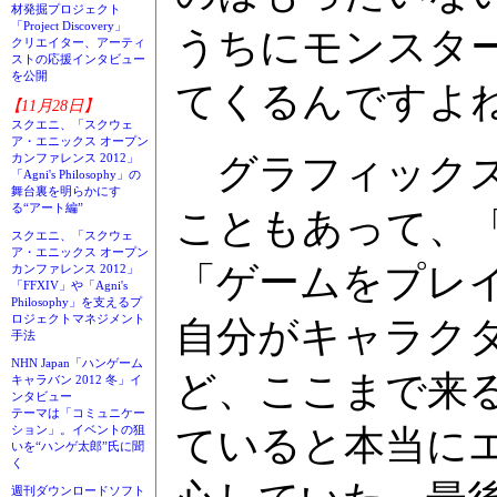
材発掘プロジェクト
「Project Discovery」
うちにモンスタ
クリエイター、アーティ
ストの応援インタビュー
を公開
てくるんですよ
【11月28日】
スクエニ、「スクウェ
ア・エニックス オープン
グラフィックス
カンファレンス 2012」
「Agni's Philosophy」の
舞台裏を明らかにす
る“アート編”
こともあって、
スクエニ、「スクウェ
ア・エニックス オープン
「ゲームをプレ
カンファレンス 2012」
「FFXIV」や「Agni's
Philosophy」を支えるプ
ロジェクトマネジメント
自分がキャラク
手法
NHN Japan「ハンゲーム
ど、ここまで来
キャラバン 2012 冬」イ
ンタビュー
テーマは「コミュニケー
ていると本当に
ション」。イベントの狙
いを“ハンゲ太郎”氏に聞
く
週刊ダウンロードソフト