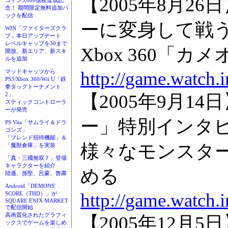
【2005年8月
コイン3,000億枚達成記
念！ 期間限定無料追加パ
ックを配信
ーに変身して戦
WIN「ファイターズクラ
ブ」本日アップデート
レベルキャップを30まで
Xbox 360「
開放。新エリア、新スキ
ルを追加
http://game.watch.
マッドキャッツから
PS3/Xbox 360/Wii U「鉄
拳タッグトーナメント
【2005年9月1
2」
スティックコントローラ
ーが発売
ー」特別インタ
PS Vita「サムライ＆ドラ
ゴンズ」
「フレンド招待機能」＆
様々なモンスタ
「魔獣倉庫」を実装
「真・三國無双７」登場
キャラクターを紹介
める
陸遜、孫堅、呂蒙、魯粛
Android「DEMONS'
http://game.watch.
SCORE（THD）」が
SQUARE ENIX MARKET
で配信開始
高画質化されたグラフィ
【2005年12月5
ックスでゲームを楽しめ