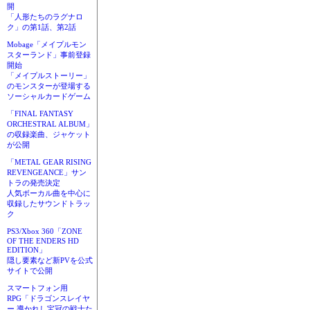
開
「人形たちのラグナロ
ク」の第1話、第2話
Mobage「メイプルモン
スターランド」事前登録
開始
「メイプルストーリー」
のモンスターが登場する
ソーシャルカードゲーム
「FINAL FANTASY
ORCHESTRAL ALBUM」
の収録楽曲、ジャケット
が公開
「METAL GEAR RISING
REVENGEANCE」サン
トラの発売決定
人気ボーカル曲を中心に
収録したサウンドトラッ
ク
PS3/Xbox 360「ZONE
OF THE ENDERS HD
EDITION」
隠し要素など新PVを公式
サイトで公開
スマートフォン用
RPG「ドラゴンスレイヤ
ー 導かれし宝冠の戦士た