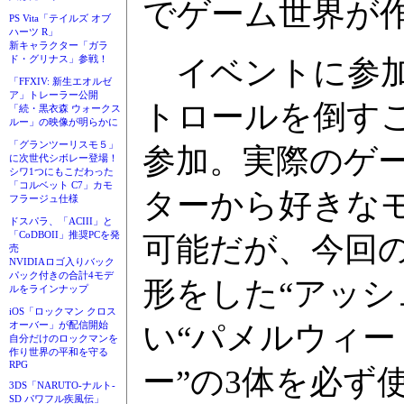
でゲーム世界が
PS Vita「テイルズ オブ
ハーツ R」
新キャラクター「ガラ
ド・グリナス」参戦！
イベントに参加
「FFXIV: 新生エオルゼ
ア」トレーラー公開
トロールを倒す
「続・黒衣森 ウォークス
ルー」の映像が明らかに
「グランツーリスモ５」
参加。実際のゲー
に次世代シボレー登場！
シワ1つにもこだわった
「コルベット C7」カモ
ターから好きな
フラージュ仕様
ドスパラ、「ACIII」と
「CoDBOII」推奨PCを発
可能だが、今回
売
NVIDIAロゴ入りバック
パック付きの合計4モデ
形をした“アッシ
ルをラインナップ
iOS「ロックマン クロス
い“パメルウィー
オーバー」が配信開始
自分だけのロックマンを
作り世界の平和を守る
RPG
ー”の3体を必ず
3DS「NARUTO-ナルト-
SD パワフル疾風伝」