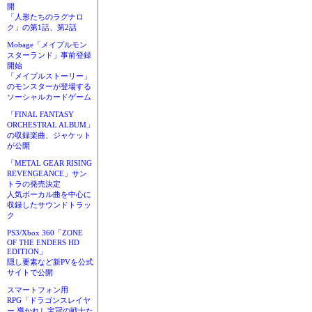
開
「人形たちのラグナロ
ク」の第1話、第2話
Mobage「メイプルモン
スターランド」事前登録
開始
「メイプルストーリー」
のモンスターが登場する
ソーシャルカードゲーム
「FINAL FANTASY
ORCHESTRAL ALBUM」
の収録楽曲、ジャケット
が公開
「METAL GEAR RISING
REVENGEANCE」サン
トラの発売決定
人気ボーカル曲を中心に
収録したサウンドトラッ
ク
PS3/Xbox 360「ZONE
OF THE ENDERS HD
EDITION」
隠し要素など新PVを公式
サイトで公開
スマートフォン用
RPG「ドラゴンスレイヤ
ー 導かれし宝冠の戦士た