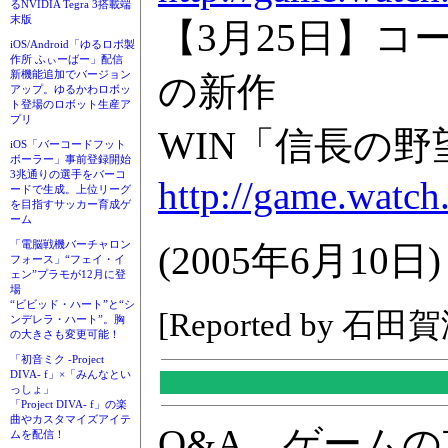
るNVIDIA Tegra 3搭載端
末版
【3月25日】
iOS/Android「ゆるロボ製
作所 ふぃーばー」配信
新機能追加でバージョン
の新作
アップ。ゆるかわロボッ
ト登場のロボット生産ア
プリ
WIN「信長の野
iOS「バーコードフット
ボーラー」事前登録開始
3兆通りの選手をバーコ
http://game.watch
ードで生成。上位リーグ
を目指すサッカー育成ゲ
ーム
「電脳戦機バーチャロン
(2005年6月10日)
フォース」“フェイ・イ
ェン”プラモが12月に登
場
“ビビッド・ハート”と“シ
[Reported by 石田
ンデレラ・ハート”。胸
の大きさも変更可能！
「初音ミク -Project
DIVA- f」×「みんなとい
っしょ」
「Project DIVA- f」の楽
曲やカスタマイズアイテ
Q&A、ゲーム
ムを配信！