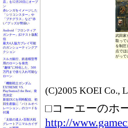
店」を12月20日にオープ
ン
赤レンガをイメージした
「シリコンスター」や
「プチグラス」など“赤
い”グッズが勢揃い
Android「フロンティア
ガンナー」β2テスト版配
武田家
信
取って
最大4人協力プレイ可能
を制圧
のガンシューティングア
点でほ
クション
がって
スルガ銀行、鉄道模型専
用のローンを発売
“趣味”に特化した、500
万円まで借り入れ可能な
ローン
「機動戦士ガンダム
(C)2005 KOEI Co., L
EXTREME VS.
PlayStation3 the Best」発
売決定
新規DLCを同時配信、初
□コーエーのホ
回生産版に「バトルオペ
レーション」のコードを
付属
http://www.gameci
「太鼓の達人×百獣大戦
グレートアニマルカイザ