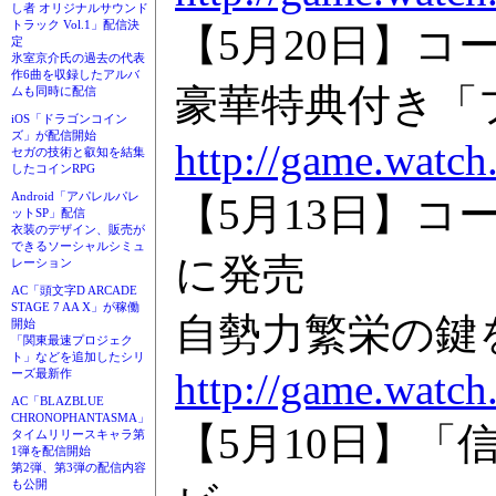
し者 オリジナルサウンド
トラック Vol.1」配信決
【5月20日】コ
定
氷室京介氏の過去の代表
作6曲を収録したアルバ
豪華特典付き「
ムも同時に配信
iOS「ドラゴンコイン
ズ」が配信開始
http://game.watch
セガの技術と叡知を結集
したコインRPG
Android「アパレルパレ
【5月13日】コ
ットSP」配信
衣装のデザイン、販売が
できるソーシャルシミュ
に発売
レーション
AC「頭文字D ARCADE
STAGE 7 AA X」が稼働
自勢力繁栄の鍵
開始
「関東最速プロジェク
ト」などを追加したシリ
http://game.watch
ーズ最新作
AC「BLAZBLUE
CHRONOPHANTASMA」
【5月10日】「
タイムリリースキャラ第
1弾を配信開始
第2弾、第3弾の配信内容
も公開