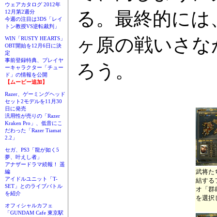
ウェアカタログ 2012年
る。最終的には
12月第2週分
今週の注目は3DS「レイ
トン教授VS逆転裁判」
ヶ原の戦いさな
WIN「RUSTY HEARTS」
OBT開始を12月6日に決
定
事前登録特典、プレイヤ
ろう。
ーキャラクター「チュー
ド」の情報を公開
【ムービー追加】
Razer、ゲーミングヘッド
セット2モデルを11月30
日に発売
汎用性が売りの「Razer
Kraken Pro」、低音にこ
だわった「Razer Tiamat
2.2」
セガ、PS3「龍が如く5
夢、叶えし者」
アナザードラマ続報！ 遥
武将た
編
アイドルユニット「T-
結する
SET」とのライブバトル
オ「群
を紹介
を選択
オフィシャルカフェ
「GUNDAM Cafe 東京駅