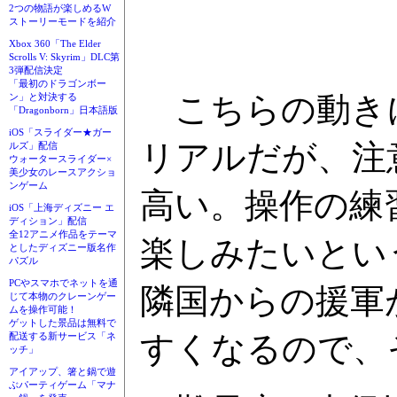
2つの物語が楽しめるW
ストーリーモードを紹介
Xbox 360「The Elder
Scrolls V: Skyrim」DLC第
3弾配信決定
「最初のドラゴンボー
こちらの動きに
ン」と対決する
「Dragonborn」日本語版
iOS「スライダー★ガー
リアルだが、注
ルズ」配信
ウォータースライダー×
美少女のレースアクショ
ンゲーム
高い。操作の練
iOS「上海ディズニー エ
ディション」配信
全12アニメ作品をテーマ
楽しみたいとい
としたディズニー版名作
パズル
PCやスマホでネットを通
隣国からの援軍
じて本物のクレーンゲー
ムを操作可能！
ゲットした景品は無料で
すくなるので、
配送する新サービス「ネ
ッチ」
アイアップ、箸と鍋で遊
ぶパーティゲーム「マナ