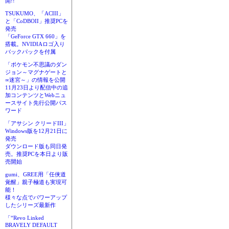
開!!
TSUKUMO、「ACIII」
と「CoDBOII」推奨PCを
発売
「GeForce GTX 660」を
搭載。NVIDIAロゴ入り
バックパックを付属
「ポケモン不思議のダン
ジョン～マグナゲートと
∞迷宮～」の情報を公開
11月23日より配信中の追
加コンテンツとWebニュ
ースサイト先行公開パス
ワード
「アサシン クリードIII」
Windows版を12月21日に
発売
ダウンロード版も同日発
売。推奨PCを本日より販
売開始
gumi、GREE用「任侠道
覚醒」親子極道も実現可
能！
様々な点でパワーアップ
したシリーズ最新作
「“Revo Linked
BRAVELY DEFAULT