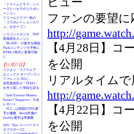
ビュー
「ドリームクラブ」シリ
ーズとパセラのコラボレ
ーション
ファンの要望に
ドリームクラブ一色の
「コラボレーションカフ
ェ」がオープン
http://game.watch
シリコンスタジオ、SWF
変換再生エンジン
【4月28日】コ
「BLADE」の販売を開始
Flashコンテンツを手軽に
HTML5形式に変換可能
に
を公開
【11月27日】
スクエニ「スクウェア・
エニックス オープンカン
リアルタイムで
ファレンス 2012」
吉田直樹氏が「FFXIV」
を作り直した理由を語る
http://game.watch
「Intel Extreme Masters
Season7 Singapore」大会
レポート
【4月22日】コ
「SC2」は韓国STING選
手が優勝、BenQ所属の
Grubby選手は準優勝
を公開
3DS「New スーパーマリ
オブラザーズ2」