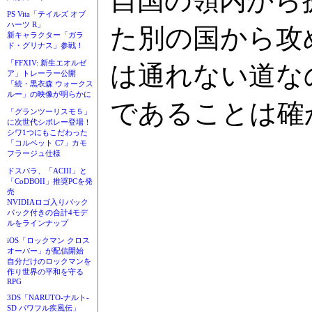
自国の領内から
PS Vita「テイルズ オブ
ハーツ R」
た別の国から攻
新キャラクター「ガラ
ド・グリナス」参戦！
「FFXIV: 新生エオルゼ
は通れない道な
ア」トレーラー公開
「続・黒衣森 ウォークス
ルー」の映像が明らかに
であることは確
「グランツーリスモ５」
に次世代シボレー登場！
シワ1つにもこだわった
「コルベット C7」カモ
フラージュ仕様
ドスパラ、「ACIII」と
「CoDBOII」推奨PCを発
売
NVIDIAロゴ入りバック
パック付きの合計4モデ
ルをラインナップ
iOS「ロックマン クロス
オーバー」が配信開始
自分だけのロックマンを
作り世界の平和を守る
RPG
3DS「NARUTO-ナルト-
SD パワフル疾風伝」