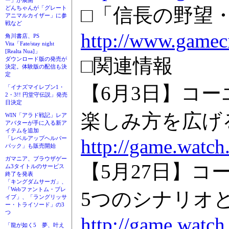
ー」が展開
□「信長の野望
どんちゃんが「グレート
アニマルカイザー」に参
戦など
http://www.gameci
角川書店、PS
Vita「Fate/stay night
[Realta Nua]」
□関連情報
ダウンロード版の発売が
決定。体験版の配信も決
定
【6月3日】コー
「イナズマイレブン1・
2・3!! 円堂守伝説」発売
日決定
楽しみ方を広げる
WIN「アラド戦記」レア
アバターが手に入る新ア
イテムを追加
「レベルアップヘルパー
http://game.watch
パック」も販売開始
ガマニア、ブラウザゲー
【5月27日】コ
ム3タイトルのサービス
終了を発表
「キングダムサーガ」、
「Webファントム・ブレ
5つのシナリオ
イブ」、「ラングリッサ
ー・トライソード」の3
つ
http://game.watch
「龍が如く5 夢、叶え