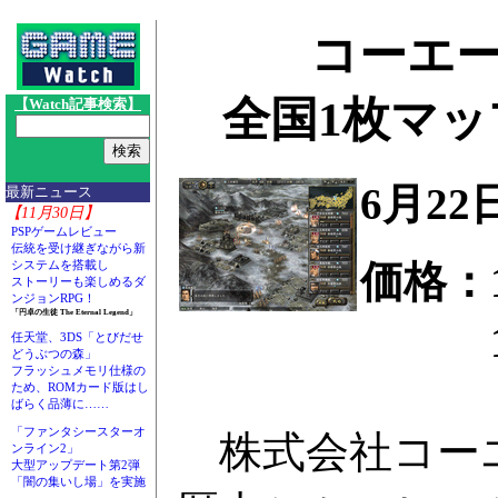
コーエー
全国1枚マ
【Watch記事検索】
6月22
最新ニュース
【11月30日】
PSPゲームレビュー
伝統を受け継ぎながら新
価格：1
システムを搭載し
ストーリーも楽しめるダ
ンジョンRPG！
「円卓の生徒 The Eternal Legend」
13,
任天堂、3DS「とびだせ
どうぶつの森」
フラッシュメモリ仕様の
ため、ROMカード版はし
ばらく品薄に……
「ファンタシースターオ
株式会社コーエー
ンライン2」
大型アップデート第2弾
「闇の集いし場」を実施