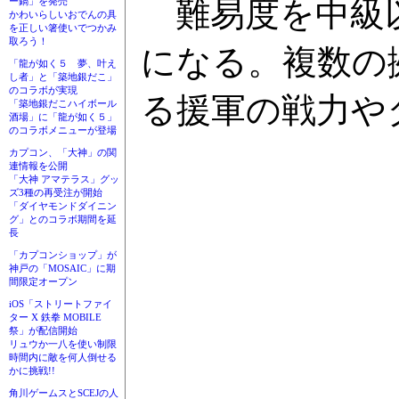
難易度を中級以
ー鍋」を発売
かわいらしいおでんの具
を正しい箸使いでつかみ
取ろう！
になる。複数の
「龍が如く５ 夢、叶え
し者」と「築地銀だこ」
のコラボが実現
る援軍の戦力や
「築地銀だこハイボール
酒場」に「龍が如く５」
のコラボメニューが登場
カプコン、「大神」の関
連情報を公開
「大神 アマテラス」グッ
ズ3種の再受注が開始
「ダイヤモンドダイニン
グ」とのコラボ期間を延
長
「カプコンショップ」が
神戸の「MOSAIC」に期
間限定オープン
iOS「ストリートファイ
ター X 鉄拳 MOBILE
祭」が配信開始
リュウか一八を使い制限
時間内に敵を何人倒せる
かに挑戦!!
角川ゲームスとSCEJの人