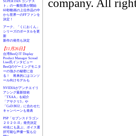
company. All right
SUPER FAN コンテス
ト」の一般投票が開始
60秒動画の上位作品の中
から世界一のFFファンを
決定！
アーク、「くにおくん」
シリーズのポータルを更
新
新作の発売も決定
【11月26日】
台湾BenQ IT Display
Product Manager Scread
Liao氏インタビュー
BenQのゲーミングモニタ
ーの強さの秘密に迫
る！ 将来的にはコンソ
ール向けモデルも
NVIDIAがアンチエイリ
アシング最新技術
「TXAA」を紹介
「アサクリ3」や
「CoD:BO2」に合わせた
キャンペーンも発表
PSP「セブンスドラゴン
２０２０-II」発売決定
40名にも及ぶ、ボイス選
択可能な声優一覧も公