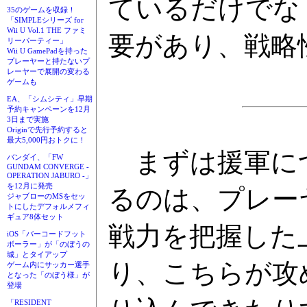
ているだけでな
35のゲームを収録！
「SIMPLEシリーズ for
Wii U Vol.1 THE ファミ
要があり、戦略
リーパーティー」
Wii U GamePadを持った
プレーヤーと持たないプ
レーヤーで展開の変わる
ゲームも
EA、「シムシティ」早期
予約キャンペーンを12月
3日まで実施
Originで先行予約すると
最大5,000円おトクに！
まずは援軍につ
バンダイ、「FW
GUNDAM CONVERGE -
OPERATION JABURO -」
を12月に発売
るのは、プレー
ジャブローのMSをセッ
トにしたデフォルメフィ
ギュア8体セット
戦力を把握した
iOS「バーコードフット
ボーラー」が「のぼうの
城」とタイアップ
り、こちらが攻
ゲーム内にサッカー選手
となった「のぼう様」が
登場
「RESIDENT