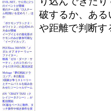
り込んできたり
EVIL.NET」で12月に2つ
のイベントが開催
初のチーム戦「[3人チー
破するか、ある
ム戦]狙いを定めろ！」ほ
か
「ポケモンブラック２・
や距離で判断す
ホワイト２」の公式Wi-Fi
大会が開催
イーブイとその進化形ポ
ケモンのみが参加可能な
「イーブイカップ」
PS3/Xbox 360/WIN「メ
ダル オブ オナー ウォー
ファイター」
映画「ゼロ・ダーク・サ
ーティ」とのコラボパッ
クを12月19日に配信決定
Mobage「夢幻戦紀ドラ
ゴノア」本日配信
3国家が争うストーリー
とチームバトルを組み合
わせたソーシャルゲーム
iOS「CRAZY TAXI（ク
レイジータクシー）」が
配信開始
DC版をベースに制作、タ
ッチ操作や傾き操作を採