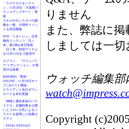
「ラグナロクオンライ
ン」11月28日「大規模バ
りません
ランスアップデート」実
装
スキルやモンスターの調
整を一新。10周年イベン
また、弊誌に掲
トも同日開催
WIN「リネージュ」日本
独自コンテンツ「日ノ
しましては一切
本」第1弾を本日実装
「日ノ本」特別アイテム
を12月11日まで販売中
カプコン、「ヴァンパイ
ア リザレクション」の発
売日を延期
ウォッチ編集部内G
MMORPG「聖剣
ONLINE」11月28日オー
プンβテスト開始
watch@impress.co
クライアント先行ダウン
ロードを本日実施
「神様と運命革命のパラ
ドクス」店舗特典を公開
いとうのいぢ氏によるイ
ラストを使用した特典が
Copyright (c)2005
ズラリ
「FINAL FANTASY