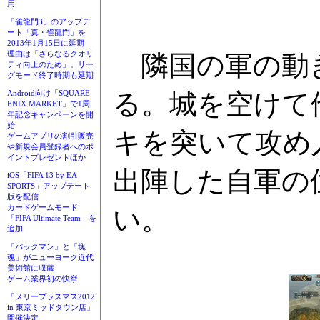
用
「雀龍門3」のアップデ
ート「真・雀龍門」を
2013年1月15日に延期
理由は「さらなるクオリ
隣国の軍の動き
ティ向上のため」。リー
グモード終了時期も延期
る。城を空けて
Android向け「SQUARE
ENIX MARKET」で1周
年記念キャンペーンを開
始
キを突いて攻め
ゲームアプリの割引販売
や新規会員登録者へのポ
イントプレゼントほか
出陣した自軍の
iOS「FIFA 13 by EA
SPORTS」アップデート
版を配信
カードゲームモード
い。
「FIFA Ultimate Team」を
追加
「パックマン」と「塊
魂」がニューヨーク近代
美術館に収蔵
ゲーム業界初の快挙
「メリープラスマス2012
in 東京ミッドタウン店」
開催決定