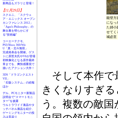
新商品もズラリと登場！
【11月29日】
スクエニ、「スクウェ
能登方
ア・エニックス オープン
になっ
カンファレンス 2012」
「Agni's Philosophy」の
た姉小
舞台裏を明らかにす
せてく
る“技術編”
城必至
コーエーテクモ、
PS3/Xbox 360/Wii
U「真・北斗無双」
完成発表会を開催。ゲス
トに原哲夫氏やV6が登場
初映像化となる原作最終
章までを、爽快感重視で
描いたアクション大作！
そして本作で最
3DS「ドラゴンクエスト
VII」
「石版システム」の続報
きくなりすぎる
ほか
デル、PCモニター新製品
説明会で“スマートモニ
う。複数の敵国
ター”を披露
ウルトラワイド液晶やタ
ッチパネル液晶を紹介、
ゲーミングモニターの投
入は見送り