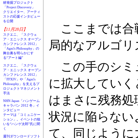
材発掘プロジェクト
「Project Discovery」
クリエイター、アーティ
ストの応援インタビュー
を公開
ここまでは合
【11月28日】
スクエニ、「スクウェ
ア・エニックス オープン
局的なアルゴリ
カンファレンス 2012」
「Agni's Philosophy」の
舞台裏を明らかにす
る“アート編”
この手のシミュ
スクエニ、「スクウェ
ア・エニックス オープン
カンファレンス 2012」
に拡大していく
「FFXIV」や「Agni's
Philosophy」を支えるプ
ロジェクトマネジメント
手法
はまさに残務処
NHN Japan「ハンゲーム
キャラバン 2012 冬」イ
ンタビュー
状況に陥らない
テーマは「コミュニケー
ション」。イベントの狙
いを“ハンゲ太郎”氏に聞
て、同じように
く
週刊ダウンロードソフト