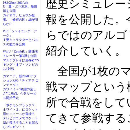
歴史シミュレー
PS3/Xbox 360/Wii
U「真・北斗無双」新情
報を公開
報を公開した。
カイオウ、ヒョウが登
場。「修羅の国」編が明
らかに
らではのアルゴ
PSP「シャイニング・ア
ーク」
主要キャラクターとパニ
スの能力を公開
紹介していく。
Wii U「ZombiU」開発者
トレーラー第3弾を公開
マルチプレイは生存者VS
キング・オブ・ゾンビの
全国が1枚のマ
2人対戦
ガマニア、新作MOアク
ションRPG「ティアラ コ
戦マップという
ンチェルト」
カワイイ＋“戦闘の楽し
さ”に焦点。今冬サービ
所で合戦をして
ス開始予定
「ポケモンブラック２・
ホワイト２」にロケット
てきて参戦する
団のニャースが登場!!
テレビアニメでロケット
団が復活することを記念
しプレゼント！