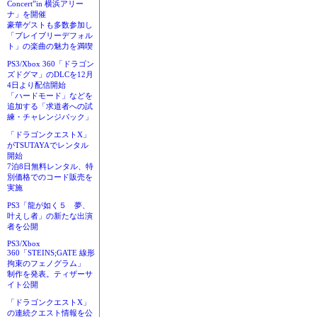
Concert”in 横浜アリー
ナ」を開催
豪華ゲストも多数参加し
「ブレイブリーデフォル
ト」の楽曲の魅力を満喫
PS3/Xbox 360「ドラゴン
ズドグマ」のDLCを12月
4日より配信開始
「ハードモード」などを
追加する「求道者への試
練・チャレンジパック」
「ドラゴンクエストX」
がTSUTAYAでレンタル
開始
7泊8日無料レンタル、特
別価格でのコード販売を
実施
PS3「龍が如く５ 夢、
叶えし者」の新たな出演
者を公開
PS3/Xbox
360「STEINS;GATE 線形
拘束のフェノグラム」
制作を発表。ティザーサ
イト公開
「ドラゴンクエストX」
の連続クエスト情報を公