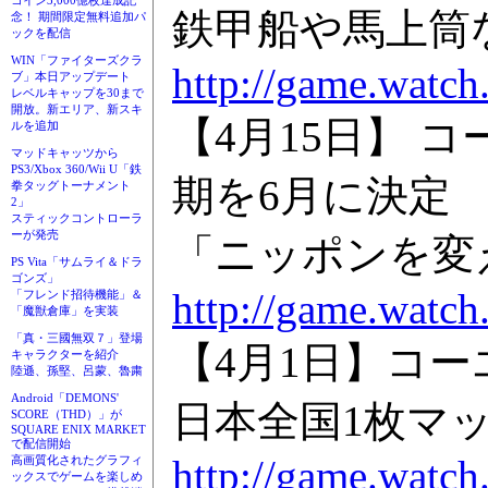
コイン3,000億枚達成記
鉄甲船や馬上筒
念！ 期間限定無料追加パ
ックを配信
WIN「ファイターズクラ
http://game.watch
ブ」本日アップデート
レベルキャップを30まで
開放。新エリア、新スキ
【4月15日】 
ルを追加
マッドキャッツから
PS3/Xbox 360/Wii U「鉄
期を6月に決定
拳タッグトーナメント
2」
スティックコントローラ
ーが発売
「ニッポンを変
PS Vita「サムライ＆ドラ
ゴンズ」
http://game.watch
「フレンド招待機能」＆
「魔獣倉庫」を実装
「真・三國無双７」登場
【4月1日】コー
キャラクターを紹介
陸遜、孫堅、呂蒙、魯粛
Android「DEMONS'
日本全国1枚マ
SCORE（THD）」が
SQUARE ENIX MARKET
で配信開始
http://game.watch
高画質化されたグラフィ
ックスでゲームを楽しめ