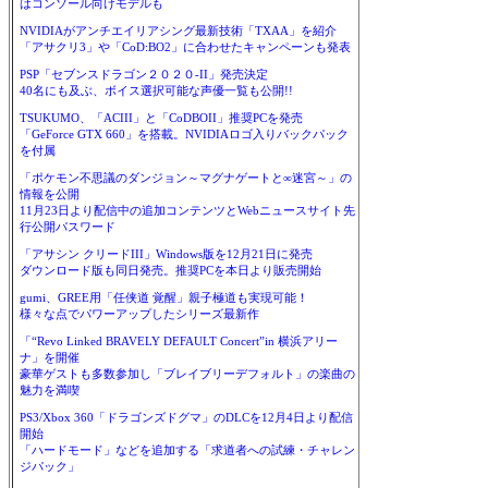
はコンソール向けモデルも
NVIDIAがアンチエイリアシング最新技術「TXAA」を紹介
「アサクリ3」や「CoD:BO2」に合わせたキャンペーンも発表
PSP「セブンスドラゴン２０２０-II」発売決定
40名にも及ぶ、ボイス選択可能な声優一覧も公開!!
TSUKUMO、「ACIII」と「CoDBOII」推奨PCを発売
「GeForce GTX 660」を搭載。NVIDIAロゴ入りバックパック
を付属
「ポケモン不思議のダンジョン～マグナゲートと∞迷宮～」の
情報を公開
11月23日より配信中の追加コンテンツとWebニュースサイト先
行公開パスワード
「アサシン クリードIII」Windows版を12月21日に発売
ダウンロード版も同日発売。推奨PCを本日より販売開始
gumi、GREE用「任侠道 覚醒」親子極道も実現可能！
様々な点でパワーアップしたシリーズ最新作
「“Revo Linked BRAVELY DEFAULT Concert”in 横浜アリー
ナ」を開催
豪華ゲストも多数参加し「ブレイブリーデフォルト」の楽曲の
魅力を満喫
PS3/Xbox 360「ドラゴンズドグマ」のDLCを12月4日より配信
開始
「ハードモード」などを追加する「求道者への試練・チャレン
ジパック」