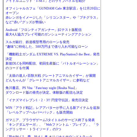
アイドルユニット「T-SET」とのライブバトルを紹介
オフィシャルカフェ「GUNDAM Cafe 東京駅店」を12月20日に
オープン
赤レンガをイメージした「シリコンスター」や「プチグラス」
など“赤い”グッズが勢揃い
Android「フロンティアガンナー」β2テスト版配信
最大4人協力プレイ可能のガンシューティングアクション
スルガ銀行、鉄道模型専用のローンを発売
“趣味”に特化した、500万円まで借り入れ可能なローン
「機動戦士ガンダム EXTREME VS. PlayStation3 the Best」発売
決定
新規DLCを同時配信、初回生産版に「バトルオペレーション」
のコードを付属
「太鼓の達人×百獣大戦 グレートアニマルカイザー」が展開
どんちゃんが「グレートアニマルカイザー」に参戦など
角川書店、PS Vita「Fate/stay night [Realta Nua]」
ダウンロード版の発売が決定。体験版の配信も決定
「イナズマイレブン1・2・3!! 円堂守伝説」発売日決定
WIN「アラド戦記」レアアバターが手に入る新アイテムを追加
「レベルアップヘルパーパック」も販売開始
ガマニア、ブラウザゲーム3タイトルのサービス終了を発表
「キングダムサーガ」、「Webファントム・ブレイブ」、「ラ
ングリッサー・トライソード」の3つ
「龍が如く5 夢、叶えし者 オリジナルサウンドトラック