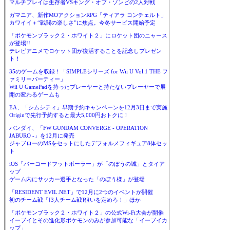
マルチプレイは生存者VSキング・オブ・ゾンビの2人対戦
ガマニア、新作MOアクションRPG「ティアラ コンチェルト」
カワイイ＋“戦闘の楽しさ”に焦点。今冬サービス開始予定
「ポケモンブラック２・ホワイト２」にロケット団のニャース
が登場!!
テレビアニメでロケット団が復活することを記念しプレゼン
ト！
35のゲームを収録！「SIMPLEシリーズ for Wii U Vol.1 THE フ
ァミリーパーティー」
Wii U GamePadを持ったプレーヤーと持たないプレーヤーで展
開の変わるゲームも
EA、「シムシティ」早期予約キャンペーンを12月3日まで実施
Originで先行予約すると最大5,000円おトクに！
バンダイ、「FW GUNDAM CONVERGE - OPERATION
JABURO -」を12月に発売
ジャブローのMSをセットにしたデフォルメフィギュア8体セッ
ト
iOS「バーコードフットボーラー」が「のぼうの城」とタイア
ップ
ゲーム内にサッカー選手となった「のぼう様」が登場
「RESIDENT EVIL.NET」で12月に2つのイベントが開催
初のチーム戦「[3人チーム戦]狙いを定めろ！」ほか
「ポケモンブラック２・ホワイト２」の公式Wi-Fi大会が開催
イーブイとその進化形ポケモンのみが参加可能な「イーブイカ
ップ」