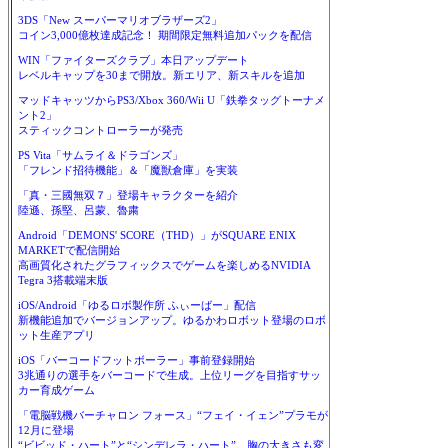
3DS「New スーパーマリオブラザーズ2」
コイン3,000億枚達成記念！ 期間限定無料追加パックを配信
WIN「ファイターズクラブ」本日アップデート
レベルキャップを30まで開放。新エリア、新スキルを追加
マッドキャッツからPS3/Xbox 360/Wii U「鉄拳タッグトーナメ
ント2」
スティックコントローラーが発売
PS Vita「サムライ＆ドラゴンズ」
「フレンド招待機能」＆「魔獣倉庫」を実装
「真・三國無双７」登場キャラクターを紹介
陸遜、孫堅、呂蒙、魯粛
Android「DEMONS' SCORE（THD）」がSQUARE ENIX
MARKETで配信開始
高画質化されたグラフィックスでゲームを楽しめるNVIDIA
Tegra 3搭載端末版
iOS/Android「ゆるロボ製作所 ふぃーばー」配信
新機能追加でバージョンアップ。ゆるかわロボット登場のロボ
ット生産アプリ
iOS「バーコードフットボーラー」事前登録開始
3兆通りの選手をバーコードで生成。上位リーグを目指すサッ
カー育成ゲーム
「電脳戦機バーチャロン フォース」“フェイ・イェン”プラモが
12月に登場
“ビビッド・ハート”と“シンデレラ・ハート”。胸の大きさも変