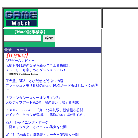
【Watch記事検索】
最新ニュース
【11月30日】
PSPゲームレビュー
伝統を受け継ぎながら新システムを搭載し
ストーリーも楽しめるダンジョンRPG！
「円卓の生徒 The Eternal Legend」
任天堂、3DS「とびだせ どうぶつの森」
フラッシュメモリ仕様のため、ROMカード版はしばらく品薄
に……
「ファンタシースターオンライン2」
大型アップデート第2弾「闇の集いし場」を実施
PS3/Xbox 360/Wii U「真・北斗無双」新情報を公開
カイオウ、ヒョウが登場。「修羅の国」編が明らかに
PSP「シャイニング・アーク」
主要キャラクターとパニスの能力を公開
Wii U「ZombiU」開発者トレーラー第3弾を公開