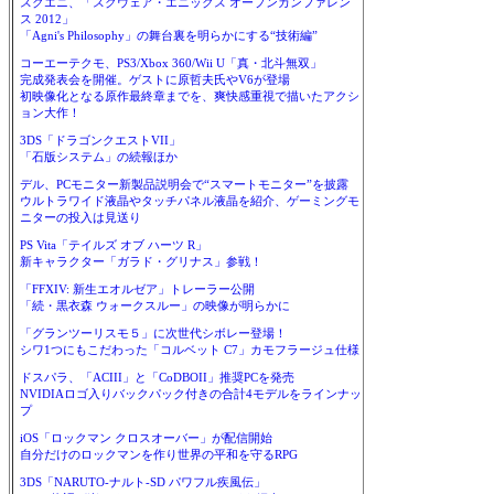
スクエニ、「スクウェア・エニックス オープンカンファレン
ス 2012」
「Agni's Philosophy」の舞台裏を明らかにする“技術編”
コーエーテクモ、PS3/Xbox 360/Wii U「真・北斗無双」
完成発表会を開催。ゲストに原哲夫氏やV6が登場
初映像化となる原作最終章までを、爽快感重視で描いたアクシ
ョン大作！
3DS「ドラゴンクエストVII」
「石版システム」の続報ほか
デル、PCモニター新製品説明会で“スマートモニター”を披露
ウルトラワイド液晶やタッチパネル液晶を紹介、ゲーミングモ
ニターの投入は見送り
PS Vita「テイルズ オブ ハーツ R」
新キャラクター「ガラド・グリナス」参戦！
「FFXIV: 新生エオルゼア」トレーラー公開
「続・黒衣森 ウォークスルー」の映像が明らかに
「グランツーリスモ５」に次世代シボレー登場！
シワ1つにもこだわった「コルベット C7」カモフラージュ仕様
ドスパラ、「ACIII」と「CoDBOII」推奨PCを発売
NVIDIAロゴ入りバックパック付きの合計4モデルをラインナッ
プ
iOS「ロックマン クロスオーバー」が配信開始
自分だけのロックマンを作り世界の平和を守るRPG
3DS「NARUTO-ナルト-SD パワフル疾風伝」