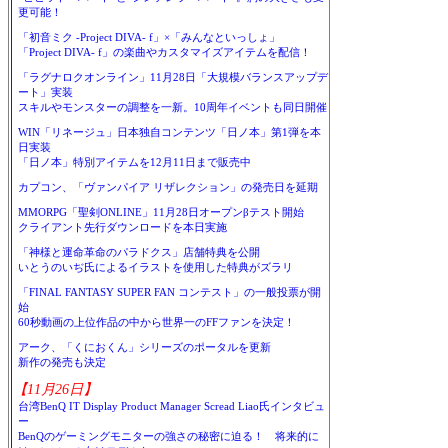
更可能！
「初音ミク -Project DIVA- f」×「みんなといっしょ」
「Project DIVA- f」の楽曲やカスタマイズアイテムを配信！
「ラグナロクオンライン」11月28日「大規模バランスアップデ
ート」実装
スキルやモンスターの調整を一新。10周年イベントも同日開催
WIN「リネージュ」日本独自コンテンツ「日ノ本」第1弾を本
日実装
「日ノ本」特別アイテムを12月11日まで販売中
カプコン、「ヴァンパイア リザレクション」の発売日を延期
MMORPG「聖剣ONLINE」11月28日オープンβテスト開始
クライアント先行ダウンロードを本日実施
「神様と運命革命のパラドクス」店舗特典を公開
いとうのいぢ氏によるイラストを使用した特典がズラリ
「FINAL FANTASY SUPER FAN コンテスト」の一般投票が開
始
60秒動画の上位作品の中から世界一のFFファンを決定！
アーク、「くにおくん」シリーズのポータルを更新
新作の発売も決定
【11月26日】
台湾BenQ IT Display Product Manager Scread Liao氏インタビュ
ー
BenQのゲーミングモニターの強さの秘密に迫る！ 将来的に