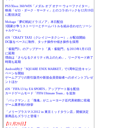
PS3/Xbox 360/WIN「メダル オブ オナー ウォーファイター」
映画「ゼロ・ダーク・サーティ」とのコラボパックを12月19日
に配信決定
Mobage「夢幻戦紀ドラゴノア」本日配信
3国家が争うストーリーとチームバトルを組み合わせたソーシ
ャルゲーム
iOS「CRAZY TAXI（クレイジータクシー）」が配信開始
DC版をベースに制作、タッチ操作や傾き操作を採用
「雀龍門3」のアップデート「真・雀龍門」を2013年1月15日
に延期
理由は「さらなるクオリティ向上のため」。リーグモード終了
時期も延期
Android向け「SQUARE ENIX MARKET」で1周年記念キャン
ペーンを開始
ゲームアプリの割引販売や新規会員登録者へのポイントプレゼ
ントほか
iOS「FIFA 13 by EA SPORTS」アップデート版を配信
カードゲームモード「FIFA Ultimate Team」を追加
「パックマン」と「塊魂」がニューヨーク近代美術館に収蔵
ゲーム業界初の快挙
「メリープラスマス2012 in 東京ミッドタウン店」開催決定
新商品もズラリと登場！
【11月29日】