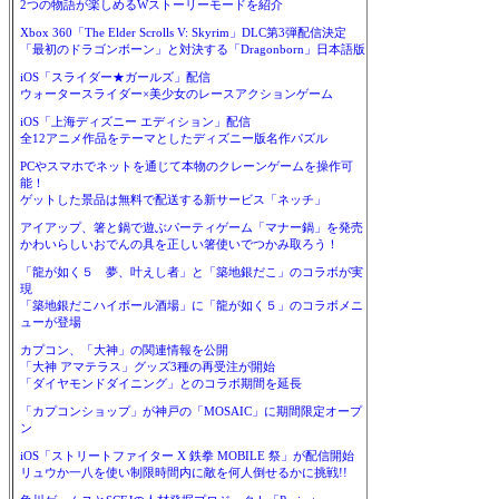
2つの物語が楽しめるWストーリーモードを紹介
Xbox 360「The Elder Scrolls V: Skyrim」DLC第3弾配信決定
「最初のドラゴンボーン」と対決する「Dragonborn」日本語版
iOS「スライダー★ガールズ」配信
ウォータースライダー×美少女のレースアクションゲーム
iOS「上海ディズニー エディション」配信
全12アニメ作品をテーマとしたディズニー版名作パズル
PCやスマホでネットを通じて本物のクレーンゲームを操作可
能！
ゲットした景品は無料で配送する新サービス「ネッチ」
アイアップ、箸と鍋で遊ぶパーティゲーム「マナー鍋」を発売
かわいらしいおでんの具を正しい箸使いでつかみ取ろう！
「龍が如く５ 夢、叶えし者」と「築地銀だこ」のコラボが実
現
「築地銀だこハイボール酒場」に「龍が如く５」のコラボメニ
ューが登場
カプコン、「大神」の関連情報を公開
「大神 アマテラス」グッズ3種の再受注が開始
「ダイヤモンドダイニング」とのコラボ期間を延長
「カプコンショップ」が神戸の「MOSAIC」に期間限定オープ
ン
iOS「ストリートファイター X 鉄拳 MOBILE 祭」が配信開始
リュウか一八を使い制限時間内に敵を何人倒せるかに挑戦!!