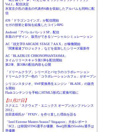
Vol.1」配信決定
氷室京介氏の過去の代表作6曲を収録したアルバムも同時に配
信
iOS「ドラゴンコインズ」が配信開始
セガの技術と叡知を結集したコインRPG
Android「アパレルパレットSP」配信
衣装のデザイン、販売ができるソーシャルシミュレーション
AC「頭文字D ARCADE STAGE 7 AA X」が稼働開始
「関東最速プロジェクト」などを追加したシリーズ最新作
AC「BLAZBLUE CHRONOPHANTASMA」
タイムリリースキャラ第1弾を配信開始
第2弾、第3弾の配信内容も公開
「ドリームクラブ」シリーズとパセラのコラボレーション
ドリームクラブ一色の「コラボレーションカフェ」がオープン
シリコンスタジオ、SWF変換再生エンジン「BLADE」の販売
を開始
Flashコンテンツを手軽にHTML5形式に変換可能に
【11月27日】
スクエニ「スクウェア・エニックス オープンカンファレンス
2012」
吉田直樹氏が「FFXIV」を作り直した理由を語る
「Intel Extreme Masters Season7 Singapore」大会レポート
「SC2」は韓国STING選手が優勝、BenQ所属のGrubby選手は
準優勝