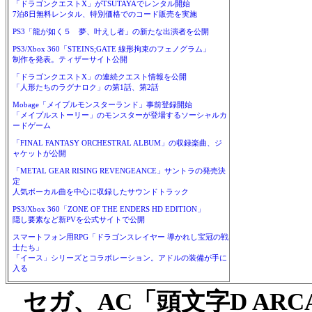
「ドラゴンクエストX」がTSUTAYAでレンタル開始
7泊8日無料レンタル、特別価格でのコード販売を実施
PS3「龍が如く５ 夢、叶えし者」の新たな出演者を公開
PS3/Xbox 360「STEINS;GATE 線形拘束のフェノグラム」
制作を発表。ティザーサイト公開
「ドラゴンクエストX」の連続クエスト情報を公開
「人形たちのラグナロク」の第1話、第2話
Mobage「メイプルモンスターランド」事前登録開始
「メイプルストーリー」のモンスターが登場するソーシャルカ
ードゲーム
「FINAL FANTASY ORCHESTRAL ALBUM」の収録楽曲、ジ
ャケットが公開
「METAL GEAR RISING REVENGEANCE」サントラの発売決
定
人気ボーカル曲を中心に収録したサウンドトラック
PS3/Xbox 360「ZONE OF THE ENDERS HD EDITION」
隠し要素など新PVを公式サイトで公開
スマートフォン用RPG「ドラゴンスレイヤー 導かれし宝冠の戦
士たち」
「イース」シリーズとコラボレーション。アドルの装備が手に
入る
セガ、AC「頭文字D ARCADE