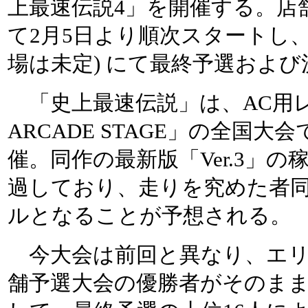
上最速伝説4」を開催する。店
て2月5日より順次スタートし、3
場は未定) にて最終予選およ
「史上最速伝説」は、AC用
ARCADE STAGE」の全国大
催。同作の最新版「Ver.3」の
過しており、走りを究めた者
ルとなることが予想される。
今大会は前回と異なり、エリ
舗予選大会の優勝者がそのま