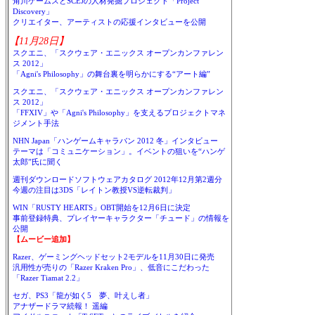
角川ゲームスとSCEJの人材発掘プロジェクト「Project
Discovery」
クリエイター、アーティストの応援インタビューを公開
【11月28日】
スクエニ、「スクウェア・エニックス オープンカンファレン
ス 2012」
「Agni's Philosophy」の舞台裏を明らかにする“アート編”
スクエニ、「スクウェア・エニックス オープンカンファレン
ス 2012」
「FFXIV」や「Agni's Philosophy」を支えるプロジェクトマネ
ジメント手法
NHN Japan「ハンゲームキャラバン 2012 冬」インタビュー
テーマは「コミュニケーション」。イベントの狙いを“ハンゲ
太郎”氏に聞く
週刊ダウンロードソフトウェアカタログ 2012年12月第2週分
今週の注目は3DS「レイトン教授VS逆転裁判」
WIN「RUSTY HEARTS」OBT開始を12月6日に決定
事前登録特典、プレイヤーキャラクター「チュード」の情報を
公開
【ムービー追加】
Razer、ゲーミングヘッドセット2モデルを11月30日に発売
汎用性が売りの「Razer Kraken Pro」、低音にこだわった
「Razer Tiamat 2.2」
セガ、PS3「龍が如く5 夢、叶えし者」
アナザードラマ続報！ 遥編