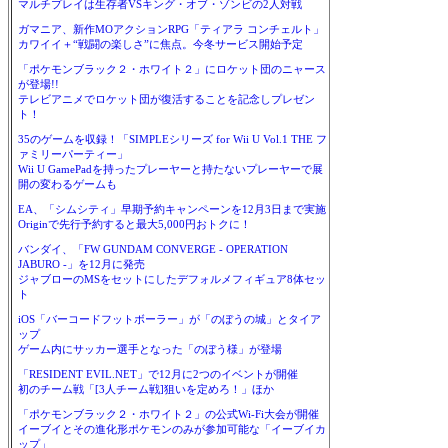
マルチプレイは生存者VSキング・オブ・ゾンビの2人対戦
ガマニア、新作MOアクションRPG「ティアラ コンチェルト」
カワイイ＋“戦闘の楽しさ”に焦点。今冬サービス開始予定
「ポケモンブラック２・ホワイト２」にロケット団のニャース
が登場!!
テレビアニメでロケット団が復活することを記念しプレゼン
ト！
35のゲームを収録！「SIMPLEシリーズ for Wii U Vol.1 THE フ
ァミリーパーティー」
Wii U GamePadを持ったプレーヤーと持たないプレーヤーで展
開の変わるゲームも
EA、「シムシティ」早期予約キャンペーンを12月3日まで実施
Originで先行予約すると最大5,000円おトクに！
バンダイ、「FW GUNDAM CONVERGE - OPERATION
JABURO -」を12月に発売
ジャブローのMSをセットにしたデフォルメフィギュア8体セッ
ト
iOS「バーコードフットボーラー」が「のぼうの城」とタイア
ップ
ゲーム内にサッカー選手となった「のぼう様」が登場
「RESIDENT EVIL.NET」で12月に2つのイベントが開催
初のチーム戦「[3人チーム戦]狙いを定めろ！」ほか
「ポケモンブラック２・ホワイト２」の公式Wi-Fi大会が開催
イーブイとその進化形ポケモンのみが参加可能な「イーブイカ
ップ」