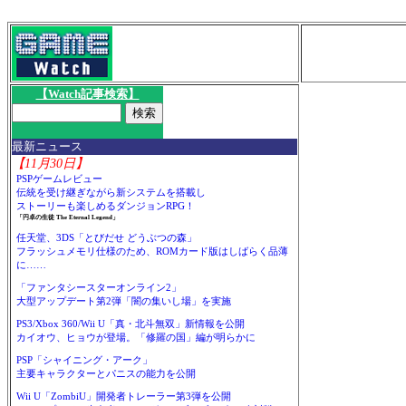
【Watch記事検索】
最新ニュース
【11月30日】
PSPゲームレビュー
伝統を受け継ぎながら新システムを搭載し
ストーリーも楽しめるダンジョンRPG！
「円卓の生徒 The Eternal Legend」
任天堂、3DS「とびだせ どうぶつの森」
フラッシュメモリ仕様のため、ROMカード版はしばらく品薄
に……
「ファンタシースターオンライン2」
大型アップデート第2弾「闇の集いし場」を実施
PS3/Xbox 360/Wii U「真・北斗無双」新情報を公開
カイオウ、ヒョウが登場。「修羅の国」編が明らかに
PSP「シャイニング・アーク」
主要キャラクターとパニスの能力を公開
Wii U「ZombiU」開発者トレーラー第3弾を公開