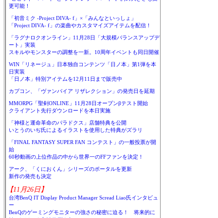
更可能！
「初音ミク -Project DIVA- f」×「みんなといっしょ」
「Project DIVA- f」の楽曲やカスタマイズアイテムを配信！
「ラグナロクオンライン」11月28日「大規模バランスアップデ
ート」実装
スキルやモンスターの調整を一新。10周年イベントも同日開催
WIN「リネージュ」日本独自コンテンツ「日ノ本」第1弾を本
日実装
「日ノ本」特別アイテムを12月11日まで販売中
カプコン、「ヴァンパイア リザレクション」の発売日を延期
MMORPG「聖剣ONLINE」11月28日オープンβテスト開始
クライアント先行ダウンロードを本日実施
「神様と運命革命のパラドクス」店舗特典を公開
いとうのいぢ氏によるイラストを使用した特典がズラリ
「FINAL FANTASY SUPER FAN コンテスト」の一般投票が開
始
60秒動画の上位作品の中から世界一のFFファンを決定！
アーク、「くにおくん」シリーズのポータルを更新
新作の発売も決定
【11月26日】
台湾BenQ IT Display Product Manager Scread Liao氏インタビュ
ー
BenQのゲーミングモニターの強さの秘密に迫る！ 将来的に