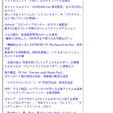
アイドルユニット「T-SET」とのライブバトルを紹介
オフィシャルカフェ「GUNDAM Cafe 東京駅店」を12月20日に
オープン
赤レンガをイメージした「シリコンスター」や「プチグラス」
など“赤い”グッズが勢揃い
Android「フロンティアガンナー」β2テスト版配信
最大4人協力プレイ可能のガンシューティングアクション
スルガ銀行、鉄道模型専用のローンを発売
“趣味”に特化した、500万円まで借り入れ可能なローン
「機動戦士ガンダム EXTREME VS. PlayStation3 the Best」発売
決定
新規DLCを同時配信、初回生産版に「バトルオペレーション」
のコードを付属
「太鼓の達人×百獣大戦 グレートアニマルカイザー」が展開
どんちゃんが「グレートアニマルカイザー」に参戦など
角川書店、PS Vita「Fate/stay night [Realta Nua]」
ダウンロード版の発売が決定。体験版の配信も決定
「イナズマイレブン1・2・3!! 円堂守伝説」発売日決定
WIN「アラド戦記」レアアバターが手に入る新アイテムを追加
「レベルアップヘルパーパック」も販売開始
ガマニア、ブラウザゲーム3タイトルのサービス終了を発表
「キングダムサーガ」、「Webファントム・ブレイブ」、「ラ
ングリッサー・トライソード」の3つ
「龍が如く5 夢、叶えし者 オリジナルサウンドトラック