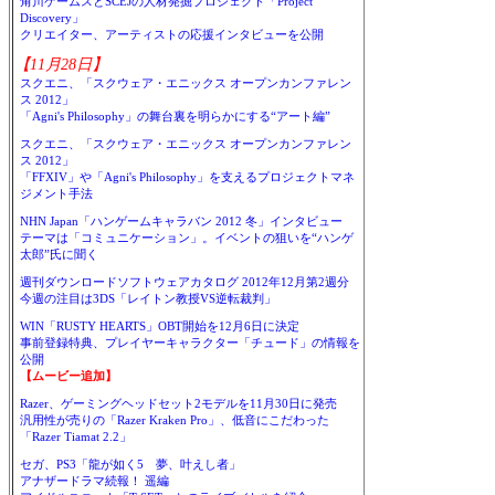
角川ゲームスとSCEJの人材発掘プロジェクト「Project
Discovery」
クリエイター、アーティストの応援インタビューを公開
【11月28日】
スクエニ、「スクウェア・エニックス オープンカンファレン
ス 2012」
「Agni's Philosophy」の舞台裏を明らかにする“アート編”
スクエニ、「スクウェア・エニックス オープンカンファレン
ス 2012」
「FFXIV」や「Agni's Philosophy」を支えるプロジェクトマネ
ジメント手法
NHN Japan「ハンゲームキャラバン 2012 冬」インタビュー
テーマは「コミュニケーション」。イベントの狙いを“ハンゲ
太郎”氏に聞く
週刊ダウンロードソフトウェアカタログ 2012年12月第2週分
今週の注目は3DS「レイトン教授VS逆転裁判」
WIN「RUSTY HEARTS」OBT開始を12月6日に決定
事前登録特典、プレイヤーキャラクター「チュード」の情報を
公開
【ムービー追加】
Razer、ゲーミングヘッドセット2モデルを11月30日に発売
汎用性が売りの「Razer Kraken Pro」、低音にこだわった
「Razer Tiamat 2.2」
セガ、PS3「龍が如く5 夢、叶えし者」
アナザードラマ続報！ 遥編