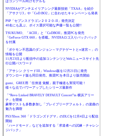
はコンソール向けモデルも
NVIDIAがアンチエイリアシング最新技術「TXAA」を紹介
「アサクリ3」や「CoD:BO2」に合わせたキャンペーンも発表
PSP「セブンスドラゴン２０２０-II」発売決定
40名にも及ぶ、ボイス選択可能な声優一覧も公開!!
TSUKUMO、「ACIII」と「CoDBOII」推奨PCを発売
「GeForce GTX 660」を搭載。NVIDIAロゴ入りバックパック
を付属
「ポケモン不思議のダンジョン～マグナゲートと∞迷宮～」の
情報を公開
11月23日より配信中の追加コンテンツとWebニュースサイト先
行公開パスワード
「アサシン クリードIII」Windows版を12月21日に発売
ダウンロード版も同日発売。推奨PCを本日より販売開始
gumi、GREE用「任侠道 覚醒」親子極道も実現可能！
様々な点でパワーアップしたシリーズ最新作
「“Revo Linked BRAVELY DEFAULT Concert”in 横浜アリー
ナ」を開催
豪華ゲストも多数参加し「ブレイブリーデフォルト」の楽曲の
魅力を満喫
PS3/Xbox 360「ドラゴンズドグマ」のDLCを12月4日より配信
開始
「ハードモード」などを追加する「求道者への試練・チャレン
ジパック」