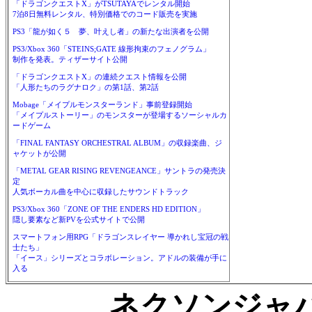
「ドラゴンクエストX」がTSUTAYAでレンタル開始
7泊8日無料レンタル、特別価格でのコード販売を実施
PS3「龍が如く５ 夢、叶えし者」の新たな出演者を公開
PS3/Xbox 360「STEINS;GATE 線形拘束のフェノグラム」
制作を発表。ティザーサイト公開
「ドラゴンクエストX」の連続クエスト情報を公開
「人形たちのラグナロク」の第1話、第2話
Mobage「メイプルモンスターランド」事前登録開始
「メイプルストーリー」のモンスターが登場するソーシャルカ
ードゲーム
「FINAL FANTASY ORCHESTRAL ALBUM」の収録楽曲、ジ
ャケットが公開
「METAL GEAR RISING REVENGEANCE」サントラの発売決
定
人気ボーカル曲を中心に収録したサウンドトラック
PS3/Xbox 360「ZONE OF THE ENDERS HD EDITION」
隠し要素など新PVを公式サイトで公開
スマートフォン用RPG「ドラゴンスレイヤー 導かれし宝冠の戦
士たち」
「イース」シリーズとコラボレーション。アドルの装備が手に
入る
ネクソンジャパ