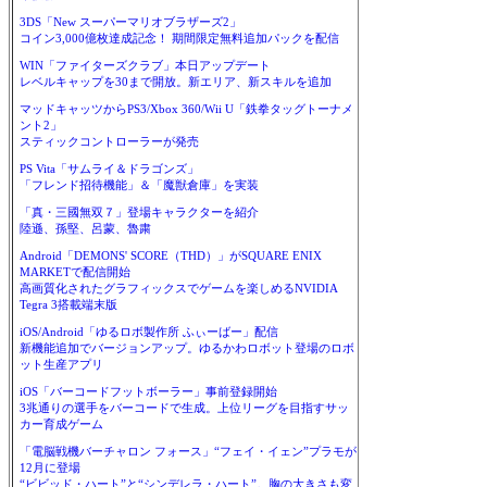
3DS「New スーパーマリオブラザーズ2」
コイン3,000億枚達成記念！ 期間限定無料追加パックを配信
WIN「ファイターズクラブ」本日アップデート
レベルキャップを30まで開放。新エリア、新スキルを追加
マッドキャッツからPS3/Xbox 360/Wii U「鉄拳タッグトーナメ
ント2」
スティックコントローラーが発売
PS Vita「サムライ＆ドラゴンズ」
「フレンド招待機能」＆「魔獣倉庫」を実装
「真・三國無双７」登場キャラクターを紹介
陸遜、孫堅、呂蒙、魯粛
Android「DEMONS' SCORE（THD）」がSQUARE ENIX
MARKETで配信開始
高画質化されたグラフィックスでゲームを楽しめるNVIDIA
Tegra 3搭載端末版
iOS/Android「ゆるロボ製作所 ふぃーばー」配信
新機能追加でバージョンアップ。ゆるかわロボット登場のロボ
ット生産アプリ
iOS「バーコードフットボーラー」事前登録開始
3兆通りの選手をバーコードで生成。上位リーグを目指すサッ
カー育成ゲーム
「電脳戦機バーチャロン フォース」“フェイ・イェン”プラモが
12月に登場
“ビビッド・ハート”と“シンデレラ・ハート”。胸の大きさも変