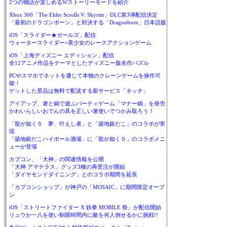
2つの物語が楽しめるWストーリーモードを紹介
Xbox 360「The Elder Scrolls V: Skyrim」DLC第3弾配信決定
「最初のドラゴンボーン」と対決する「Dragonborn」日本語版
iOS「スライダー★ガールズ」配信
ウォータースライダー×美少女のレースアクションゲーム
iOS「上海ディズニー エディション」配信
全12アニメ作品をテーマとしたディズニー版名作パズル
PCやスマホでネットを通じて本物のクレーンゲームを操作可
能！
ゲットした景品は無料で配送する新サービス「ネッチ」
アイアップ、箸と鍋で遊ぶパーティゲーム「マナー鍋」を発売
かわいらしいおでんの具を正しい箸使いでつかみ取ろう！
「龍が如く５ 夢、叶えし者」と「築地銀だこ」のコラボが実
現
「築地銀だこハイボール酒場」に「龍が如く５」のコラボメニ
ューが登場
カプコン、「大神」の関連情報を公開
「大神 アマテラス」グッズ3種の再受注が開始
「ダイヤモンドダイニング」とのコラボ期間を延長
「カプコンショップ」が神戸の「MOSAIC」に期間限定オープ
ン
iOS「ストリートファイター X 鉄拳 MOBILE 祭」が配信開始
リュウか一八を使い制限時間内に敵を何人倒せるかに挑戦!!