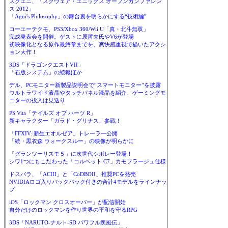
スクエニ、「スクウェア・エニックス オープンカンファレン
ス 2012」
「Agni's Philosophy」の舞台裏を明らかにする“技術編”
コーエーテクモ、PS3/Xbox 360/Wii U「真・北斗無双」
完成発表会を開催。ゲストに原哲夫氏やV6が登場
初映像化となる原作最終章までを、爽快感重視で描いたアクシ
ョン大作！
3DS「ドラゴンクエストVII」
「石版システム」の続報ほか
デル、PCモニター新製品説明会で“スマートモニター”を披露
ウルトラワイド液晶やタッチパネル液晶を紹介、ゲーミングモ
ニターの投入は見送り
PS Vita「テイルズ オブ ハーツ R」
新キャラクター「ガラド・グリナス」参戦！
「FFXIV: 新生エオルゼア」トレーラー公開
「続・黒衣森 ウォークスルー」の映像が明らかに
「グランツーリスモ５」に次世代シボレー登場！
シワ1つにもこだわった「コルベット C7」カモフラージュ仕様
ドスパラ、「ACIII」と「CoDBOII」推奨PCを発売
NVIDIAロゴ入りバックパック付きの合計4モデルをラインナッ
プ
iOS「ロックマン クロスオーバー」が配信開始
自分だけのロックマンを作り世界の平和を守るRPG
3DS「NARUTO-ナルト-SD パワフル疾風伝」