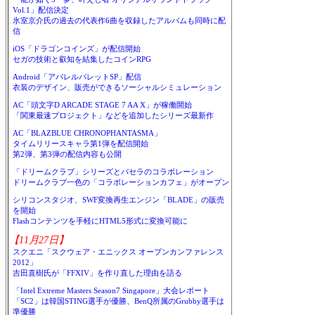
Vol.1」配信決定
氷室京介氏の過去の代表作6曲を収録したアルバムも同時に配
信
iOS「ドラゴンコインズ」が配信開始
セガの技術と叡知を結集したコインRPG
Android「アパレルパレットSP」配信
衣装のデザイン、販売ができるソーシャルシミュレーション
AC「頭文字D ARCADE STAGE 7 AA X」が稼働開始
「関東最速プロジェクト」などを追加したシリーズ最新作
AC「BLAZBLUE CHRONOPHANTASMA」
タイムリリースキャラ第1弾を配信開始
第2弾、第3弾の配信内容も公開
「ドリームクラブ」シリーズとパセラのコラボレーション
ドリームクラブ一色の「コラボレーションカフェ」がオープン
シリコンスタジオ、SWF変換再生エンジン「BLADE」の販売
を開始
Flashコンテンツを手軽にHTML5形式に変換可能に
【11月27日】
スクエニ「スクウェア・エニックス オープンカンファレンス
2012」
吉田直樹氏が「FFXIV」を作り直した理由を語る
「Intel Extreme Masters Season7 Singapore」大会レポート
「SC2」は韓国STING選手が優勝、BenQ所属のGrubby選手は
準優勝