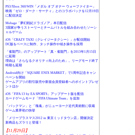
PS3/Xbox 360/WIN「メダル オブ オナー ウォーファイター」
映画「ゼロ・ダーク・サーティ」とのコラボパックを12月19日
に配信決定
Mobage「夢幻戦紀ドラゴノア」本日配信
3国家が争うストーリーとチームバトルを組み合わせたソーシ
ャルゲーム
iOS「CRAZY TAXI（クレイジータクシー）」が配信開始
DC版をベースに制作、タッチ操作や傾き操作を採用
「雀龍門3」のアップデート「真・雀龍門」を2013年1月15日
に延期
理由は「さらなるクオリティ向上のため」。リーグモード終了
時期も延期
Android向け「SQUARE ENIX MARKET」で1周年記念キャン
ペーンを開始
ゲームアプリの割引販売や新規会員登録者へのポイントプレゼ
ントほか
iOS「FIFA 13 by EA SPORTS」アップデート版を配信
カードゲームモード「FIFA Ultimate Team」を追加
「パックマン」と「塊魂」がニューヨーク近代美術館に収蔵
ゲーム業界初の快挙
「メリープラスマス2012 in 東京ミッドタウン店」開催決定
新商品もズラリと登場！
【11月29日】