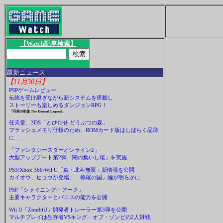
【Watch記事検索】
最新ニュース
【11月30日】
PSPゲームレビュー
伝統を受け継ぎながら新システムを搭載し
ストーリーも楽しめるダンジョンRPG！
「円卓の生徒 The Eternal Legend」
任天堂、3DS「とびだせ どうぶつの森」
フラッシュメモリ仕様のため、ROMカード版はしばらく品薄
に……
「ファンタシースターオンライン2」
大型アップデート第2弾「闇の集いし場」を実施
PS3/Xbox 360/Wii U「真・北斗無双」新情報を公開
カイオウ、ヒョウが登場。「修羅の国」編が明らかに
PSP「シャイニング・アーク」
主要キャラクターとパニスの能力を公開
Wii U「ZombiU」開発者トレーラー第3弾を公開
マルチプレイは生存者VSキング・オブ・ゾンビの2人対戦