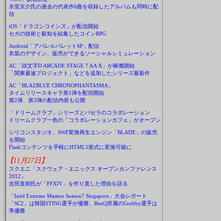
氷室京介氏の過去の代表作6曲を収録したアルバムも同時に配
信
iOS「ドラゴンコインズ」が配信開始
セガの技術と叡知を結集したコインRPG
Android「アパレルパレットSP」配信
衣装のデザイン、販売ができるソーシャルシミュレーション
AC「頭文字D ARCADE STAGE 7 AA X」が稼働開始
「関東最速プロジェクト」などを追加したシリーズ最新作
AC「BLAZBLUE CHRONOPHANTASMA」
タイムリリースキャラ第1弾を配信開始
第2弾、第3弾の配信内容も公開
「ドリームクラブ」シリーズとパセラのコラボレーション
ドリームクラブ一色の「コラボレーションカフェ」がオープン
シリコンスタジオ、SWF変換再生エンジン「BLADE」の販売
を開始
Flashコンテンツを手軽にHTML5形式に変換可能に
【11月27日】
スクエニ「スクウェア・エニックス オープンカンファレンス
2012」
吉田直樹氏が「FFXIV」を作り直した理由を語る
「Intel Extreme Masters Season7 Singapore」大会レポート
「SC2」は韓国STING選手が優勝、BenQ所属のGrubby選手は
準優勝