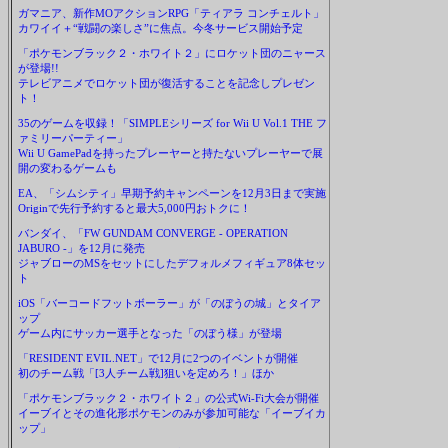
ガマニア、新作MOアクションRPG「ティアラ コンチェルト」
カワイイ＋“戦闘の楽しさ”に焦点。今冬サービス開始予定
「ポケモンブラック２・ホワイト２」にロケット団のニャース
が登場!!
テレビアニメでロケット団が復活することを記念しプレゼン
ト！
35のゲームを収録！「SIMPLEシリーズ for Wii U Vol.1 THE フ
ァミリーパーティー」
Wii U GamePadを持ったプレーヤーと持たないプレーヤーで展
開の変わるゲームも
EA、「シムシティ」早期予約キャンペーンを12月3日まで実施
Originで先行予約すると最大5,000円おトクに！
バンダイ、「FW GUNDAM CONVERGE - OPERATION
JABURO -」を12月に発売
ジャブローのMSをセットにしたデフォルメフィギュア8体セッ
ト
iOS「バーコードフットボーラー」が「のぼうの城」とタイア
ップ
ゲーム内にサッカー選手となった「のぼう様」が登場
「RESIDENT EVIL.NET」で12月に2つのイベントが開催
初のチーム戦「[3人チーム戦]狙いを定めろ！」ほか
「ポケモンブラック２・ホワイト２」の公式Wi-Fi大会が開催
イーブイとその進化形ポケモンのみが参加可能な「イーブイカ
ップ」