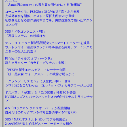
ス 2012」
「Agni's Philosophy」の舞台裏を明らかにする“技術編”
コーエーテクモ、PS3/Xbox 360/Wii U「真・北斗無双」
完成発表会を開催。ゲストに原哲夫氏やV6が登場
初映像化となる原作最終章までを、爽快感重視で描いたアクシ
ョン大作！
3DS「ドラゴンクエストVII」
「石版システム」の続報ほか
デル、PCモニター新製品説明会で“スマートモニター”を披露
ウルトラワイド液晶やタッチパネル液晶を紹介、ゲーミングモ
ニターの投入は見送り
PS Vita「テイルズ オブ ハーツ R」
新キャラクター「ガラド・グリナス」参戦！
「FFXIV: 新生エオルゼア」トレーラー公開
「続・黒衣森 ウォークスルー」の映像が明らかに
「グランツーリスモ５」に次世代シボレー登場！
シワ1つにもこだわった「コルベット C7」カモフラージュ仕様
ドスパラ、「ACIII」と「CoDBOII」推奨PCを発売
NVIDIAロゴ入りバックパック付きの合計4モデルをラインナッ
プ
iOS「ロックマン クロスオーバー」が配信開始
自分だけのロックマンを作り世界の平和を守るRPG
3DS「NARUTO-ナルト-SD パワフル疾風伝」
2つの物語が楽しめるWストーリーモードを紹介