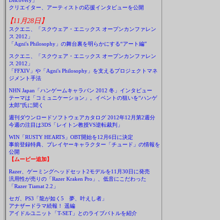
Discovery」
クリエイター、アーティストの応援インタビューを公開
【11月28日】
スクエニ、「スクウェア・エニックス オープンカンファレン
ス 2012」
「Agni's Philosophy」の舞台裏を明らかにする“アート編”
スクエニ、「スクウェア・エニックス オープンカンファレン
ス 2012」
「FFXIV」や「Agni's Philosophy」を支えるプロジェクトマネ
ジメント手法
NHN Japan「ハンゲームキャラバン 2012 冬」インタビュー
テーマは「コミュニケーション」。イベントの狙いを“ハンゲ
太郎”氏に聞く
週刊ダウンロードソフトウェアカタログ 2012年12月第2週分
今週の注目は3DS「レイトン教授VS逆転裁判」
WIN「RUSTY HEARTS」OBT開始を12月6日に決定
事前登録特典、プレイヤーキャラクター「チュード」の情報を
公開
【ムービー追加】
Razer、ゲーミングヘッドセット2モデルを11月30日に発売
汎用性が売りの「Razer Kraken Pro」、低音にこだわった
「Razer Tiamat 2.2」
セガ、PS3「龍が如く5 夢、叶えし者」
アナザードラマ続報！ 遥編
アイドルユニット「T-SET」とのライブバトルを紹介