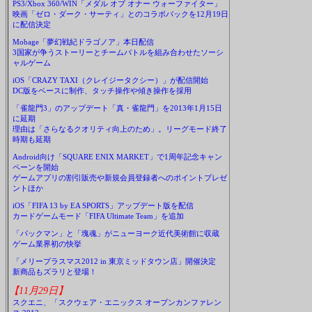
PS3/Xbox 360/WIN「メダル オブ オナー ウォーファイター」
映画「ゼロ・ダーク・サーティ」とのコラボパックを12月19日
に配信決定
Mobage「夢幻戦紀ドラゴノア」本日配信
3国家が争うストーリーとチームバトルを組み合わせたソーシ
ャルゲーム
iOS「CRAZY TAXI（クレイジータクシー）」が配信開始
DC版をベースに制作、タッチ操作や傾き操作を採用
「雀龍門3」のアップデート「真・雀龍門」を2013年1月15日
に延期
理由は「さらなるクオリティ向上のため」。リーグモード終了
時期も延期
Android向け「SQUARE ENIX MARKET」で1周年記念キャン
ペーンを開始
ゲームアプリの割引販売や新規会員登録者へのポイントプレゼ
ントほか
iOS「FIFA 13 by EA SPORTS」アップデート版を配信
カードゲームモード「FIFA Ultimate Team」を追加
「パックマン」と「塊魂」がニューヨーク近代美術館に収蔵
ゲーム業界初の快挙
「メリープラスマス2012 in 東京ミッドタウン店」開催決定
新商品もズラリと登場！
【11月29日】
スクエニ、「スクウェア・エニックス オープンカンファレン