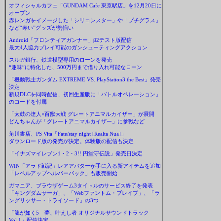
オフィシャルカフェ「GUNDAM Cafe 東京駅店」を12月20日に
オープン
赤レンガをイメージした「シリコンスター」や「プチグラス」
など“赤い”グッズが勢揃い
Android「フロンティアガンナー」β2テスト版配信
最大4人協力プレイ可能のガンシューティングアクション
スルガ銀行、鉄道模型専用のローンを発売
“趣味”に特化した、500万円まで借り入れ可能なローン
「機動戦士ガンダム EXTREME VS. PlayStation3 the Best」発売
決定
新規DLCを同時配信、初回生産版に「バトルオペレーション」
のコードを付属
「太鼓の達人×百獣大戦 グレートアニマルカイザー」が展開
どんちゃんが「グレートアニマルカイザー」に参戦など
角川書店、PS Vita「Fate/stay night [Realta Nua]」
ダウンロード版の発売が決定。体験版の配信も決定
「イナズマイレブン1・2・3!! 円堂守伝説」発売日決定
WIN「アラド戦記」レアアバターが手に入る新アイテムを追加
「レベルアップヘルパーパック」も販売開始
ガマニア、ブラウザゲーム3タイトルのサービス終了を発表
「キングダムサーガ」、「Webファントム・ブレイブ」、「ラ
ングリッサー・トライソード」の3つ
「龍が如く5 夢、叶えし者 オリジナルサウンドトラック
Vol.1」配信決定