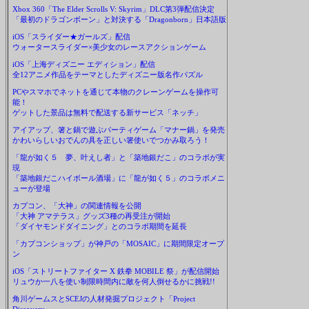
Xbox 360「The Elder Scrolls V: Skyrim」DLC第3弾配信決定
「最初のドラゴンボーン」と対決する「Dragonborn」日本語版
iOS「スライダー★ガールズ」配信
ウォータースライダー×美少女のレースアクションゲーム
iOS「上海ディズニー エディション」配信
全12アニメ作品をテーマとしたディズニー版名作パズル
PCやスマホでネットを通じて本物のクレーンゲームを操作可
能！
ゲットした景品は無料で配送する新サービス「ネッチ」
アイアップ、箸と鍋で遊ぶパーティゲーム「マナー鍋」を発売
かわいらしいおでんの具を正しい箸使いでつかみ取ろう！
「龍が如く５ 夢、叶えし者」と「築地銀だこ」のコラボが実
現
「築地銀だこハイボール酒場」に「龍が如く５」のコラボメニ
ューが登場
カプコン、「大神」の関連情報を公開
「大神 アマテラス」グッズ3種の再受注が開始
「ダイヤモンドダイニング」とのコラボ期間を延長
「カプコンショップ」が神戸の「MOSAIC」に期間限定オープ
ン
iOS「ストリートファイター X 鉄拳 MOBILE 祭」が配信開始
リュウか一八を使い制限時間内に敵を何人倒せるかに挑戦!!
角川ゲームスとSCEJの人材発掘プロジェクト「Project