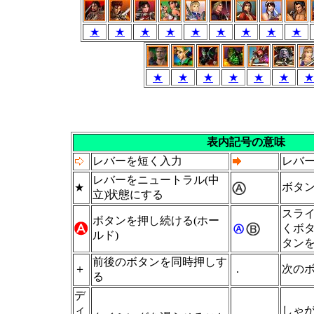
★
★
★
★
★
★
★
★
★
★
★
★
★
★
★
★
表内記号の意味
レバーを短く入力
レバ
レバーをニュートラル(中
ボタ
★
立)状態にする
スラ
ボタンを押し続ける(ホー
くボ
ルド)
タンを
前後のボタンを同時押しす
＋
．
次の
る
デ
ィ
しゃ