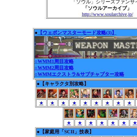
「ソウル」シリーズファンサ
「ソウルアーカイブ」
http://www.soularchive.jp/
●
【ウェポンマスターモード攻略(3)】
○WMM1周目攻略
○WMM2周目攻略
○WMMエクストラ&サブチャプター攻略
●【キャラクタ別攻略】
★
★
★
★
★
★
★
★
★
★
★
★
★
★
★
★
●【家庭用「SCII」技表】