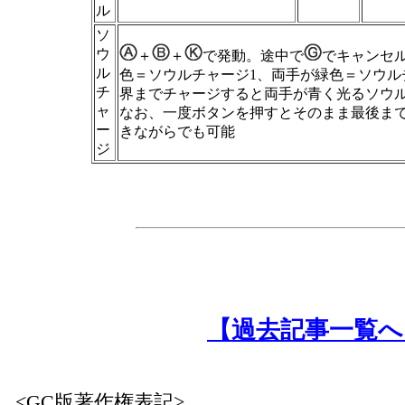
ル
ソ
ウ
＋
＋
で発動。途中で
でキャンセ
ル
色＝ソウルチャージ1、両手が緑色＝ソウル
チ
界までチャージすると両手が青く光るソウル
ャ
なお、一度ボタンを押すとそのまま最後ま
ー
きながらでも可能
ジ
【過去記事一覧へ
<GC版著作権表記>