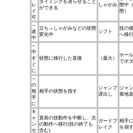
タイミングを遅らせること
レ
しゃがみ
態中
ができる
イ
態）
可
～
立ち→しゃがみなどの状態
技の
途
シフト
変化中
へ移
中
～
中
ホー
す
状態に移行した直後
（最大）
でボ
ぐ
に
～
の
ジャンプ
ジャ
相
相手の状態を指す
遅出し
着地
手
に
キ
ャ
直前の技動作を中断し、次
ガードブ
相手
ン
の動作へ移行(技の終了も
レイク
を崩
セ
含む)