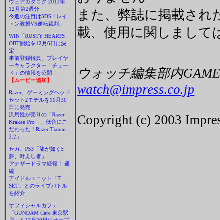
ウェアカタログ 2012年
12月第2週分
また、弊誌に掲載され
今週の注目は3DS「レイ
トン教授VS逆転裁判」
載、使用に関しまして
WIN「RUSTY HEARTS」
OBT開始を12月6日に決
定
事前登録特典、プレイヤ
ーキャラクター「チュー
ウォッチ編集部内GAME 
ド」の情報を公開
【ムービー追加】
watch@impress.co.jp
Razer、ゲーミングヘッド
セット2モデルを11月30
日に発売
汎用性が売りの「Razer
Copyright (c) 2003 Impres
Kraken Pro」、低音にこ
だわった「Razer Tiamat
2.2」
セガ、PS3「龍が如く5
夢、叶えし者」
アナザードラマ続報！ 遥
編
アイドルユニット「T-
SET」とのライブバトル
を紹介
オフィシャルカフェ
「GUNDAM Cafe 東京駅