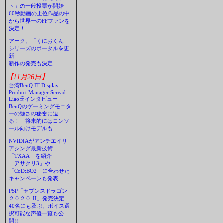
ト」の一般投票が開始
60秒動画の上位作品の中
から世界一のFFファンを
決定！
アーク、「くにおくん」
シリーズのポータルを更
新
新作の発売も決定
【11月26日】
台湾BenQ IT Display
Product Manager Scread
Liao氏インタビュー
BenQのゲーミングモニタ
ーの強さの秘密に迫
る！ 将来的にはコンソ
ール向けモデルも
NVIDIAがアンチエイリ
アシング最新技術
「TXAA」を紹介
「アサクリ3」や
「CoD:BO2」に合わせた
キャンペーンも発表
PSP「セブンスドラゴン
２０２０-II」発売決定
40名にも及ぶ、ボイス選
択可能な声優一覧も公
開!!