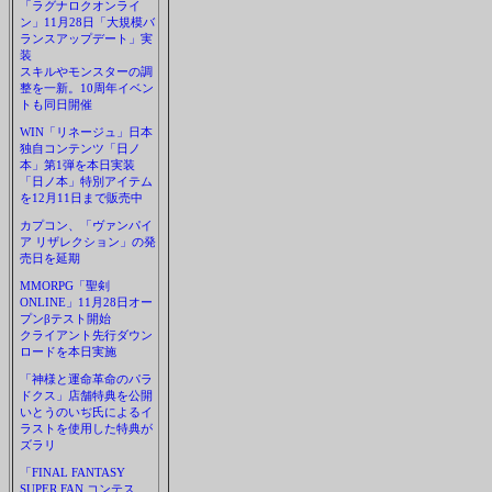
「ラグナロクオンライ
ン」11月28日「大規模バ
ランスアップデート」実
装
スキルやモンスターの調
整を一新。10周年イベン
トも同日開催
WIN「リネージュ」日本
独自コンテンツ「日ノ
本」第1弾を本日実装
「日ノ本」特別アイテム
を12月11日まで販売中
カプコン、「ヴァンパイ
ア リザレクション」の発
売日を延期
MMORPG「聖剣
ONLINE」11月28日オー
プンβテスト開始
クライアント先行ダウン
ロードを本日実施
「神様と運命革命のパラ
ドクス」店舗特典を公開
いとうのいぢ氏によるイ
ラストを使用した特典が
ズラリ
「FINAL FANTASY
SUPER FAN コンテス