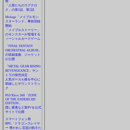
開
「人形たちのラグナロ
ク」の第1話、第2話
Mobage「メイプルモン
スターランド」事前登録
開始
「メイプルストーリー」
のモンスターが登場する
ソーシャルカードゲーム
「FINAL FANTASY
ORCHESTRAL ALBUM」
の収録楽曲、ジャケット
が公開
「METAL GEAR RISING
REVENGEANCE」サン
トラの発売決定
人気ボーカル曲を中心に
収録したサウンドトラッ
ク
PS3/Xbox 360「ZONE
OF THE ENDERS HD
EDITION」
隠し要素など新PVを公式
サイトで公開
スマートフォン用
RPG「ドラゴンスレイヤ
ー 導かれし宝冠の戦士た