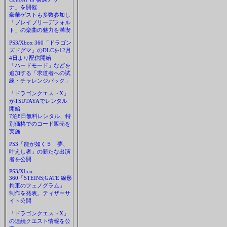
ナ」を開催
豪華ゲストも多数参加し
「ブレイブリーデフォル
ト」の楽曲の魅力を満喫
PS3/Xbox 360「ドラゴン
ズドグマ」のDLCを12月
4日より配信開始
「ハードモード」などを
追加する「求道者への試
練・チャレンジパック」
「ドラゴンクエストX」
がTSUTAYAでレンタル
開始
7泊8日無料レンタル、特
別価格でのコード販売を
実施
PS3「龍が如く５ 夢、
叶えし者」の新たな出演
者を公開
PS3/Xbox
360「STEINS;GATE 線形
拘束のフェノグラム」
制作を発表。ティザーサ
イト公開
「ドラゴンクエストX」
の連続クエスト情報を公