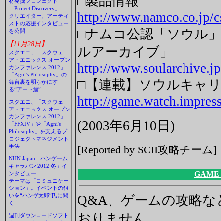
□製品情報
材発掘プロジェクト
「Project Discovery」
http://www.namco.co.jp/cs
クリエイター、アーティ
ストの応援インタビュー
□ナムコ公認「ソウル
を公開
【11月28日】
ルアーカイブ」
スクエニ、「スクウェ
ア・エニックス オープン
http://www.soularchive.jp
カンファレンス 2012」
「Agni's Philosophy」の
□【連載】ソウルキャリ
舞台裏を明らかにす
る“アート編”
http://game.watch.impress
スクエニ、「スクウェ
ア・エニックス オープン
カンファレンス 2012」
(2003年6月10日)
「FFXIV」や「Agni's
Philosophy」を支えるプ
ロジェクトマネジメント
手法
[Reported by SCII攻略チーム]
NHN Japan「ハンゲーム
キャラバン 2012 冬」イ
GAME
ンタビュー
テーマは「コミュニケー
ション」。イベントの狙
いを“ハンゲ太郎”氏に聞
Q&A、ゲームの攻略
く
おりません
週刊ダウンロードソフト