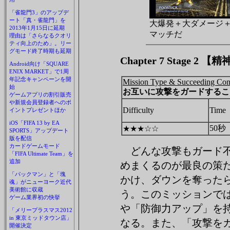
「雀龍門3」のアップデ
ート「真・雀龍門」を
大爆発＋大ダメージ＋
2013年1月15日に延期
マッチだ
理由は「さらなるクオリ
ティ向上のため」。リー
グモード終了時期も延期
Chapter 7 Stage 2
Android向け「SQUARE
ENIX MARKET」で1周
年記念キャンペーンを開
Mission Type & Succeeding Con
始
お互いに攻撃をガードするこ
ゲームアプリの割引販売
や新規会員登録者へのポ
Difficulty
Time
イントプレゼントほか
iOS「FIFA 13 by EA
50秒
★★★☆☆
SPORTS」アップデート
版を配信
カードゲームモード
どんな攻撃もガード不
「FIFA Ultimate Team」を
追加
めまくるのが最良の策
「パックマン」と「塊
かけ、ダウンを奪った
魂」がニューヨーク近代
美術館に収蔵
う。このミッションで
ゲーム業界初の快挙
や「防御力アップ」を
「メリープラスマス2012
in 東京ミッドタウン店」
なる。また、「攻撃を
開催決定