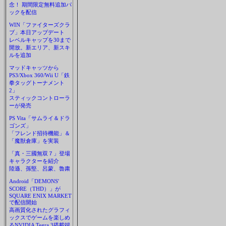
念！ 期間限定無料追加パ
ックを配信
WIN「ファイターズクラ
ブ」本日アップデート
レベルキャップを30まで
開放。新エリア、新スキ
ルを追加
マッドキャッツから
PS3/Xbox 360/Wii U「鉄
拳タッグトーナメント
2」
スティックコントローラ
ーが発売
PS Vita「サムライ＆ドラ
ゴンズ」
「フレンド招待機能」＆
「魔獣倉庫」を実装
「真・三國無双７」登場
キャラクターを紹介
陸遜、孫堅、呂蒙、魯粛
Android「DEMONS'
SCORE（THD）」が
SQUARE ENIX MARKET
で配信開始
高画質化されたグラフィ
ックスでゲームを楽しめ
るNVIDIA Tegra 3搭載端