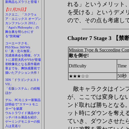
新商品もズラリと登場！
れる」というメリット
【11月29日】
を受ける」というデメ
スクエニ、「スクウェ
ア・エニックス オープン
ので、その点も考慮し
カンファレンス 2012」
「Agni's Philosophy」の
舞台裏を明らかにす
る“技術編”
Chapter 7 Stage 3 
コーエーテクモ、
PS3/Xbox 360/Wii
Mission Type & Succeeding Con
U「真・北斗無双」
敵を倒せ!
完成発表会を開催。ゲス
トに原哲夫氏やV6が登場
初映像化となる原作最終
Difficulty
Time
章までを、爽快感重視で
描いたアクション大作！
50秒
★★★☆☆
3DS「ドラゴンクエスト
VII」
敵キャラクタはイン
「石版システム」の続報
ほか
が、ここでは変身しない
デル、PCモニター新製品
ンド取れば勝ちとなる
説明会で“スマートモニ
ター”を披露
ット時にダウンを奪え
ウルトラワイド液晶やタ
ッチパネル液晶を紹介、
ていき、ダウンさせた
ゲーミングモニターの投
入は見送り