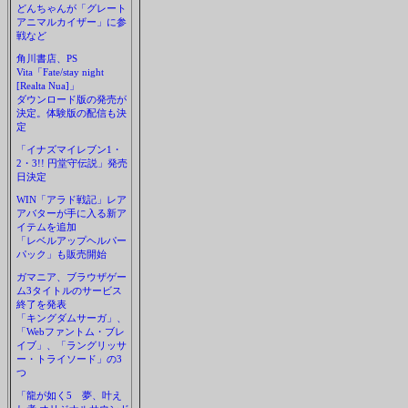
どんちゃんが「グレート
アニマルカイザー」に参
戦など
角川書店、PS
Vita「Fate/stay night
[Realta Nua]」
ダウンロード版の発売が
決定。体験版の配信も決
定
「イナズマイレブン1・
2・3!! 円堂守伝説」発売
日決定
WIN「アラド戦記」レア
アバターが手に入る新ア
イテムを追加
「レベルアップヘルパー
パック」も販売開始
ガマニア、ブラウザゲー
ム3タイトルのサービス
終了を発表
「キングダムサーガ」、
「Webファントム・ブレ
イブ」、「ラングリッサ
ー・トライソード」の3
つ
「龍が如く5 夢、叶え