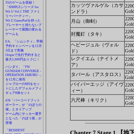
35のゲームを収録！
カッツヴァルゲル（カサ
220
「SIMPLEシリーズ for
Gol
ンドラ）
Wii U Vol.1 THE ファミ
リーパーティー」
220
Wii U GamePadを持った
月山（御剣）
Gol
プレーヤーと持たないプ
レーヤーで展開の変わる
220
封魔釘（タキ）
ゲームも
Gol
EA、「シムシティ」早期
ヘビージュル（ヴォル
220
予約キャンペーンを12月
Gol
3日まで実施
ド）
Originで先行予約すると
レクイエム（ナイトメ
220
最大5,000円おトクに！
Gol
ア）
バンダイ、「FW
GUNDAM CONVERGE -
220
タバール（アスタロス）
OPERATION JABURO -」
Gol
を12月に発売
バイパーエッジ（アイヴ
ジャブローのMSをセッ
220
トにしたデフォルメフィ
Gol
ィー）
ギュア8体セット
220
六尺棒（キリク）
iOS「バーコードフット
Gol
ボーラー」が「のぼうの
城」とタイアップ
ゲーム内にサッカー選手
となった「のぼう様」が
登場
「RESIDENT
Chapter 7 Stage 1 