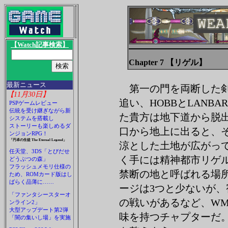
【Watch記事検索】
Chapter 7 【リゲル】
最新ニュース
第一の門を両断した
【11月30日】
追い、HOBBとLANBA
PSPゲームレビュー
伝統を受け継ぎながら新
た貴方は地下道から脱
システムを搭載し
ストーリーも楽しめるダ
口から地上に出ると、
ンジョンRPG！
「円卓の生徒 The Eternal Legend」
涼とした土地が広がっ
任天堂、3DS「とびだせ
く手には精神都市リゲ
どうぶつの森」
フラッシュメモリ仕様の
禁断の地と呼ばれる場
ため、ROMカード版はし
ばらく品薄に……
ージは3つと少ないが、宿
「ファンタシースターオ
の戦いがあるなど、W
ンライン2」
大型アップデート第2弾
味を持つチャプターだ。
「闇の集いし場」を実施