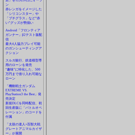
店」を12月20日にオープ
ン
赤レンガをイメージした
「シリコンスター」や
「プチグラス」など“赤
い”グッズが勢揃い
Android「フロンティア
ガンナー」β2テスト版配
信
最大4人協力プレイ可能
のガンシューティングア
クション
スルガ銀行、鉄道模型専
用のローンを発売
“趣味”に特化した、500
万円まで借り入れ可能な
ローン
「機動戦士ガンダム
EXTREME VS.
PlayStation3 the Best」発
売決定
新規DLCを同時配信、初
回生産版に「バトルオペ
レーション」のコードを
付属
「太鼓の達人×百獣大戦
グレートアニマルカイザ
ー」が展開