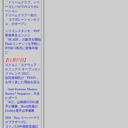
「ドリームクラブ」シリ
ーズとパセラのコラボレ
ーション
ドリームクラブ一色の
「コラボレーションカフ
ェ」がオープン
シリコンスタジオ、SWF
変換再生エンジン
「BLADE」の販売を開始
Flashコンテンツを手軽に
HTML5形式に変換可能
に
【11月27日】
スクエニ「スクウェア・
エニックス オープンカン
ファレンス 2012」
吉田直樹氏が「FFXIV」
を作り直した理由を語る
「Intel Extreme Masters
Season7 Singapore」大会
レポート
「SC2」は韓国STING選
手が優勝、BenQ所属の
Grubby選手は準優勝
3DS「New スーパーマリ
オブラザーズ2」
コイン3,000億枚達成記