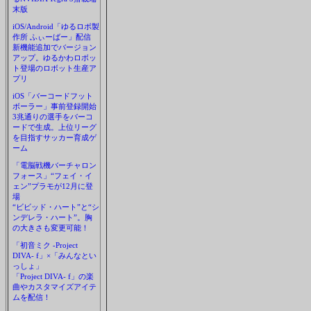
末版
iOS/Android「ゆるロボ製
作所 ふぃーばー」配信
新機能追加でバージョン
アップ。ゆるかわロボッ
ト登場のロボット生産ア
プリ
iOS「バーコードフット
ボーラー」事前登録開始
3兆通りの選手をバーコ
ードで生成。上位リーグ
を目指すサッカー育成ゲ
ーム
「電脳戦機バーチャロン
フォース」“フェイ・イ
ェン”プラモが12月に登
場
“ビビッド・ハート”と“シ
ンデレラ・ハート”。胸
の大きさも変更可能！
「初音ミク -Project
DIVA- f」×「みんなとい
っしょ」
「Project DIVA- f」の楽
曲やカスタマイズアイテ
ムを配信！