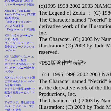
2つの物語が楽しめるW
(c)1995 1998 2002 2003 NAM
ストーリーモードを紹介
Xbox 360「The Elder
The Legend of Zelda ： (C) 198
Scrolls V: Skyrim」DLC第
3弾配信決定
The Character named "Necrid" 
「最初のドラゴンボー
derivative work of the Illustra
ン」と対決する
「Dragonborn」日本語版
Inc.
iOS「スライダー★ガー
The Character: (C) 2003 by Namc
ルズ」配信
ウォータースライダー×
Illustration: (C) 2003 by Todd M
美少女のレースアクショ
ンゲーム
reserved.
iOS「上海ディズニー エ
ディション」配信
<PS2版著作権表記>
全12アニメ作品をテーマ
としたディズニー版名作
パズル
（c）1995 1998 2002 2003 N
PCやスマホでネットを通
The Character named "Necrid" 
じて本物のクレーンゲー
ムを操作可能！
as the derivative work of the Il
ゲットした景品は無料で
配送する新サービス「ネ
Productions, Inc.
ッチ」
The Character: (C) 2003 by Namc
アイアップ、箸と鍋で遊
Illustration: (C) 2003 by Todd M
ぶパーティゲーム「マナ
ー鍋」を発売