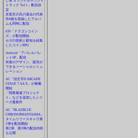
し者 オリジナルサウンド
トラック Vol.1」配信決
定
氷室京介氏の過去の代表
作6曲を収録したアルバ
ムも同時に配信
iOS「ドラゴンコイン
ズ」が配信開始
セガの技術と叡知を結集
したコインRPG
Android「アパレルパレ
ットSP」配信
衣装のデザイン、販売が
できるソーシャルシミュ
レーション
AC「頭文字D ARCADE
STAGE 7 AA X」が稼働
開始
「関東最速プロジェク
ト」などを追加したシリ
ーズ最新作
AC「BLAZBLUE
CHRONOPHANTASMA」
タイムリリースキャラ第
1弾を配信開始
第2弾、第3弾の配信内容
も公開