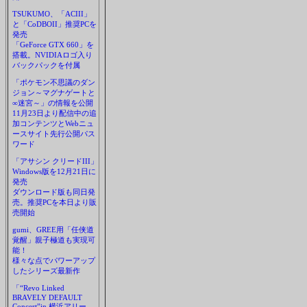
TSUKUMO、「ACIII」
と「CoDBOII」推奨PCを
発売
「GeForce GTX 660」を
搭載。NVIDIAロゴ入り
バックパックを付属
「ポケモン不思議のダン
ジョン～マグナゲートと
∞迷宮～」の情報を公開
11月23日より配信中の追
加コンテンツとWebニュ
ースサイト先行公開パス
ワード
「アサシン クリードIII」
Windows版を12月21日に
発売
ダウンロード版も同日発
売。推奨PCを本日より販
売開始
gumi、GREE用「任侠道
覚醒」親子極道も実現可
能！
様々な点でパワーアップ
したシリーズ最新作
「“Revo Linked
BRAVELY DEFAULT
Concert”in 横浜アリー