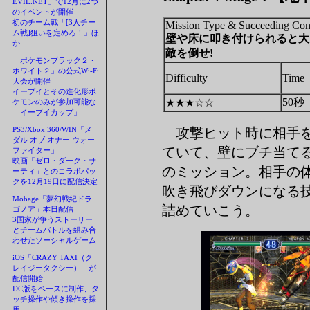
EVIL.NET」で12月に2つ
のイベントが開催
初のチーム戦「[3人チー
Mission Type & Succeeding Con
ム戦]狙いを定めろ！」ほ
壁や床に叩き付けられると大
か
敵を倒せ!
「ポケモンブラック２・
ホワイト２」の公式Wi-Fi
Difficulty
Time
大会が開催
イーブイとその進化形ポ
50秒
★★★☆☆
ケモンのみが参加可能な
「イーブイカップ」
PS3/Xbox 360/WIN「メ
攻撃ヒット時に相手を
ダル オブ オナー ウォー
ていて、壁にブチ当て
ファイター」
映画「ゼロ・ダーク・サ
のミッション。相手の体
ーティ」とのコラボパッ
クを12月19日に配信決定
吹き飛びダウンになる
Mobage「夢幻戦紀ドラ
詰めていこう。
ゴノア」本日配信
3国家が争うストーリー
とチームバトルを組み合
わせたソーシャルゲーム
iOS「CRAZY TAXI（ク
レイジータクシー）」が
配信開始
DC版をベースに制作、タ
ッチ操作や傾き操作を採
用