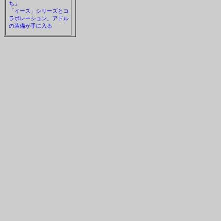
ち」
「イース」シリーズとコ
ラボレーション。アドル
の装備が手に入る