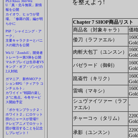
を整えよう!
PS3/Xbox 360/Wii
U「真・北斗無双」新情
報を公開
カイオウ、ヒョウが登
場。「修羅の国」編が明
Chapter 7 SHOP商品リスト
らかに
商品名（対象キャラ）
価
PSP「シャイニング・ア
ーク」
160
倭刀（ラファエル）
主要キャラクターとパニ
Gol
スの能力を公開
160
肉斬大包丁（ユンスン）
Wii U「ZombiU」開発者
Gol
トレーラー第3弾を公開
マルチプレイは生存者VS
160
バゼラード（御剣）
キング・オブ・ゾンビの
Gol
2人対戦
160
崑崙竹（キリク）
ガマニア、新作MOアク
Gol
ションRPG「ティアラ コ
160
ンチェルト」
雷鳴（マキシ）
カワイイ＋“戦闘の楽し
Gol
さ”に焦点。今冬サービ
シュヴァイツァー（ラフ
ス開始予定
-
ァエル）
「ポケモンブラック２・
ホワイト２」にロケット
220
チャーコゥ（タリム）
団のニャースが登場!!
Gol
テレビアニメでロケット
団が復活することを記念
220
承影（ユンスン）
しプレゼント！
Gol