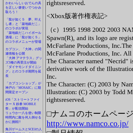
rightsreserved.
かわいらしいおでんの具
を正しい箸使いでつかみ
取ろう！
<Xbox版著作権表記>
「龍が如く５ 夢、叶え
し者」と「築地銀だこ」
（c）1995 1998 2002 2003 N
のコラボが実現
「築地銀だこハイボール
Spawn(R), and its logo are regis
酒場」に「龍が如く５」
のコラボメニューが登場
McFarlane Productions, Inc.The
カプコン、「大神」の関
McFarlane Productions, Inc. All 
連情報を公開
「大神 アマテラス」グッ
The Character named "Necrid" 
ズ3種の再受注が開始
「ダイヤモンドダイニン
derivative work of the Illustra
グ」とのコラボ期間を延
Inc.
長
The Character: (C) 2003 by Namc
「カプコンショップ」が
神戸の「MOSAIC」に期
Illustration: (C) 2003 by Todd M
間限定オープン
rightsreserved.
iOS「ストリートファイ
ター X 鉄拳 MOBILE
祭」が配信開始
□ナムコのホームペー
リュウか一八を使い制限
時間内に敵を何人倒せる
http://www.namco.co.jp/
かに挑戦!!
角川ゲームスとSCEJの人