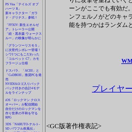
りに攻撃を重ねていく
PS Vita「テイルズ オブ
ーンがここでも有効だ
ハーツ R」
新キャラクター「ガラ
ンフェルノがどのキャ
ド・グリナス」参戦！
能を持つかはランダム
「FFXIV: 新生エオルゼ
ア」トレーラー公開
「続・黒衣森 ウォークス
ルー」の映像が明らかに
「グランツーリスモ５」
に次世代シボレー登場！
シワ1つにもこだわった
「コルベット C7」カモ
WM
フラージュ仕様
ドスパラ、「ACIII」と
「CoDBOII」推奨PCを発
売
NVIDIAロゴ入りバック
プレイヤー
パック付きの合計4モデ
ルをラインナップ
iOS「ロックマン クロス
オーバー」が配信開始
自分だけのロックマンを
作り世界の平和を守る
RPG
3DS「NARUTO-ナルト-
<GC版著作権表記>
SD パワフル疾風伝」